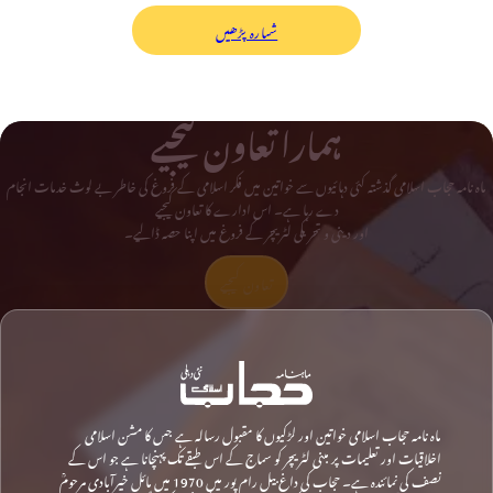
شمارہ پڑھیں
ہمارا تعاون کیجیے
ماہ نامہ حجاب اسلامی گذشتہ کئی دہائیوں سے خواتین میں فکر اسلامی کے فروغ کی خاطر بے لوث خدمات انجام
دے رہا ہے۔ اس ادارے کا تعاون کیجیے
اور دینی و تحریکی لٹریچر کے فروغ میں اپنا حصہ ڈالیے۔
تعاون کیجیے
ماہ نامہ حجاب اسلامی خواتین اور لڑکیوں کا مقبول رسالہ ہے جس کا مشن اسلامی
اخلاقیات اور تعلیمات پر مبنی لٹریچر کو سماج کے اس طبقے تک پہنچانا ہے جو اس کے
نصف کی نمائندہ ہے۔ حجاب کی داغ بیل رام پور میں 1970 میں مائل خیرآبادی مرحومؒ