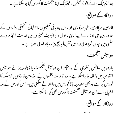
بعد ایم ٹیک برائے انوائرنمینٹل انجینئرنگ اینڈ مینجمنٹ کا کورس کیا جاسکتا ہے۔
روزگار کے مواقع:
فارغین سرکاری، غیر سرکاری اداروں بلدیاتی تنظیموں ماحولیاتی تحقیقی اداروں کے
علاوہ این جی اوز برائے بیداریٔ ماحول و پرائیویٹ کمپنیوں میں خدمت انجام دے
سکتی ہیں جہاں شروعاتی دور میں تقریباً پانچ ہزار ماہانہ آمدنی ہوتی ہے۔
ہوسپٹل مینجمنٹ:
بارہویں سائنس بائیلوجی کے بعد بیچلر ان ہوسپٹل مینجمنٹ یا ڈپلومہ برائے ہوسپٹل
انتظامیہ میں داخلہ لیا جاسکتا ہے۔ وہ طالبات جنھوں نے میڈیسن فارمیسی یا نرسنگ کا
کورس کیا ہے وہ بھی مندرجہ بالا کورس میں داخلہ لے سکتی ہیں۔ اس کورس کے بعد
ایم بی اے ان ہوسپٹل مینجمنٹ کا کورس بھی کیا جاسکتا ہے۔
روزگار کے مواقع: