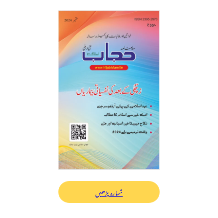
شمارہ پڑھیں