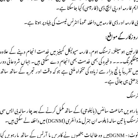
ایم فارمہ اور پی ایچ ڈی (فارمیسی) کیا جاسکتا ہے۔
بی فارمہ اور ڈی فارمہ میں داخلہ عموماً انٹرنس ٹیسٹ کی بنیاد پر ہوتا ہے۔
روزگار کے مواقع:
فارغین ہوسپٹلز، نرسنگ ہوم، فارمہ سپوٹیکل کمپنیز میں خدمت انجام دینے کے علاوہ
مینفکچرنگ۔۔۔ وغیرہ کی بھی خدمت بھی انجام دے سکتی ہیں۔ جہاں شروعاتی دور
میں تقریباً پانچ ہزار سے زیادہ کی تنخواہ ملتی ہے جو کہ وقت اور تجربہ کے ساتھ ساتھ
بڑھتی ہی جاتی ہے۔
نرسنگ
بارہویں جماعت سائنس (بائیلوجی) کے ساتھ مکمل کرنے کے بعد چار سالہ بی ایس سی
نرسنگ یا تین سالہ ڈپلومہ ان جنرل مڈوائفری (DGNM) میں داخلہ لے سکتی ہیں۔
نوٹ:- DGNMمیں وہ طالبات جنھوں نے کامرس یا آرٹس کے ساتھ بارہویں کیا