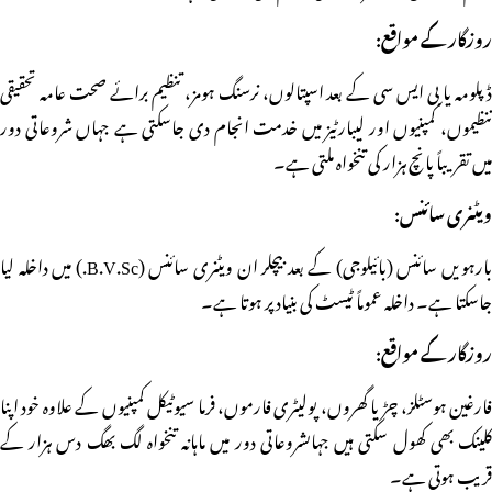
روزگار کے مواقع:
ڈپلومہ یا بی ایس سی کے بعد اسپتالوں، نرسنگ ہومز، تنظیم برائے صحت عامہ تحقیقی
تنظیموں، کمپنیوں اور لیبارٹیز میں خدمت انجام دی جاسکتی ہے جہاں شروعاتی دور
میں تقریباً پانچ ہزار کی تنخواہ ملتی ہے۔
ویٹنری سائنس:
بارہویں سائنس (بائیلوجی) کے بعد بیچلر ان ویٹنری سائنس (B.V.Sc.) میں داخلہ لیا
جاسکتا ہے۔ داخلہ عموماً ٹیسٹ کی بنیاد پر ہوتا ہے۔
روزگار کے مواقع:
فارغین ہوسٹلز، چڑیا گھروں، پولیٹری فارموں، فرما سیوٹیکل کمپنیوں کے علاوہ خود اپنا
کلینک بھی کھول سکتی ہیں جہاںشروعاتی دور میں ماہانہ تنخواہ لگ بھگ دس ہزار کے
قریب ہوتی ہے۔