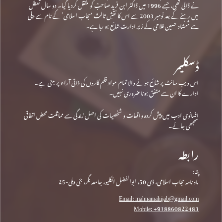
نے ڈالی تھی، جسے 1996 میں ڈاکٹر ابن فرید صاحبؒ کو منتقل کردیا گیا۔ دو سال تعطل
میں رہنے کے بعد نومبر 2003 سے اس کا نقشِ ثالث ‘حجاب اسلامی’ کے نام سے دہلی
سے شمشاد حسین فلاحی کے زیرِ ادارت شائع ہو رہا ہے۔
ڈسکلیمر
اس ویب سائٹ پر شائع ہونے والا تمام مواد قلم کاروں کی ذاتی آراء پر مبنی ہے۔
ادارے کا ان سے متفق ہونا ضروری نہیں۔
افسانوی ادب میں پیش کردہ واقعات و شخصیات کی اصل زندگی سے مماثلت محض اتفاقی
سمجھی جائے۔
رابطہ
پتہ:
ماہ نامہ حجاب اسلامی، ڈی 50، ابوالفضل انکلیو، جامعہ نگر، نئی دہلی-25
Email: mahnamahijab@gmail.com
Mobile: +918860822483