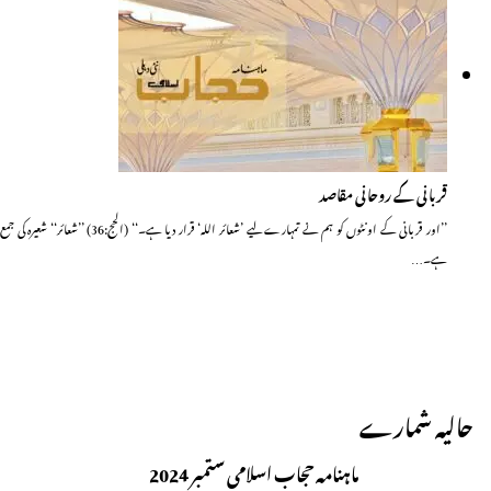
قربانی کے روحانی مقاصد
’’اور قربانی کے اونٹوں کو ہم نے تمہارے لیے ’شعائر اللہ‘ قرار دیا ہے۔‘‘ (الحج:36) ’’شعائر‘‘ شعیرہ کی جمع
ہے۔…
حالیہ شمارے
ماہنامہ حجاب اسلامی ستمبر 2024