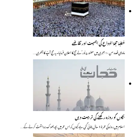
خطبۂ حجۃ الوداع کی اہمیت اور تقاضے
ماہ ذی قعدہ سن ۱۰ ہجری میں حضور پرنور ؐ نے حج کا اعلان فرمایا۔ یہ حج آپؐ کا آخری…
بچوں کو روزہ رکھنے کی تربیت دیں
اسلام میں روزہ کی عمر 12 سال بتائی گئی ہے کیوں کہ اس عمر میں بچہ بھوک برداشت کرنے کے…