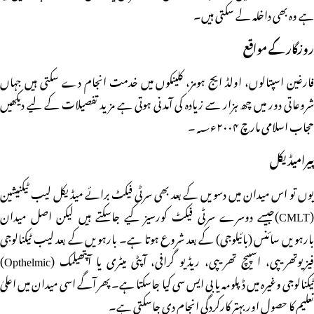
ہے وہ بھی داخلہ لے سکتی ہیں۔
روزگار کے مواقع
فارغین اسپتالوں، اولڈ ایج ہومز، کلینکوں میں خدمت انجام دے سکتی ہیں جہاں
شروعاتی دور میں چھ ہزار سے زیادہ کی آمدنی ہوتی ہے مزید تفصیلات کے لیے دیکھیں
حجاب اسلامی مارچ ۲۰۰۴ء؁۔
پیرامیڈیکل
یوں تو اس میدان میں دسویں کے بعد بھی سرٹی فیکٹ برائے میڈیکل لیب ٹیکنیشین
(CMLT)جیسے دوسرے سرٹی فیکٹ کورسیز کیے جاسکتے ہیں لیکن اصل میدان
بارہویں سائنس (بائیلوجی) کے بعد شروع ہوتا ہے۔ بارہویں کے بعد لیب ٹیکنالوجی
فیزیوتھریپی، اسپیچ تھریپی، ریڈیو گرافی، آپٹی میٹری یا آپتھیلمک (Opthelmic)
ٹیکنالوجی وغیرہ میں ڈپلومہ یا بی ایس سی کیا جاسکتا ہے۔ پھر آگے اسی میدان میں اعلیٰ
تعلیم کا حصول اور بہتر کارکردگی انجام دی جاسکتی ہے۔