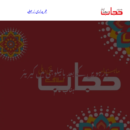
خریداری / عطیہ
بارہویں کے بعد بائیلوجی میں کیریئر
مہتاب عالم