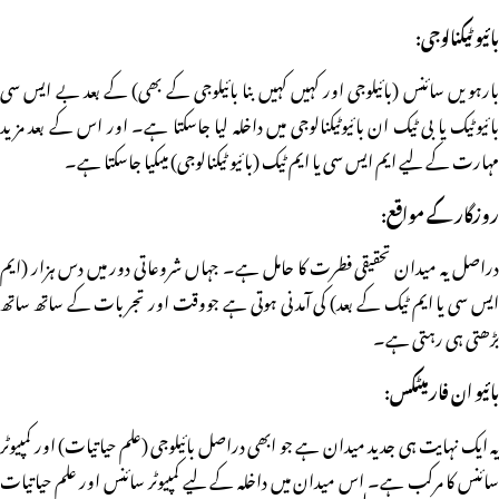
بائیو ٹیکنالوجی:
بارہویں سائنس (بائیلوجی اور کہیں کہیں بنا بائیلوجی کے بھی) کے بعد بے ایس سی
بائیوٹیک یا بی ٹیک ان بائیوٹیکنالوجی میں داخلہ لیا جاسکتا ہے۔ اور اس کے بعد مزید
مہارت کے لیے ایم ایس سی یا ایم ٹیک (بائیو ٹیکنالوجی) میںکیا جاسکتا ہے۔
روزگار کے مواقع:
دراصل یہ میدان تحقیقی فطرت کا حامل ہے۔ جہاں شروعاتی دور میں دس ہزار (ایم
ایس سی یا ایم ٹیک کے بعد) کی آمدنی ہوتی ہے جووقت اور تجربات کے ساتھ ساتھ
بڑھتی ہی رہتی ہے۔
بائیو ان فارمیٹکس:
یہ ایک نہایت ہی جدید میدان ہے جو ابھی دراصل بائیلوجی (علم حیاتیات) اور کمپیوٹر
سائنس کا مرکب ہے۔ اس میدان میں داخلہ کے لیے کمپیوٹر سائنس اور علم حیاتیات