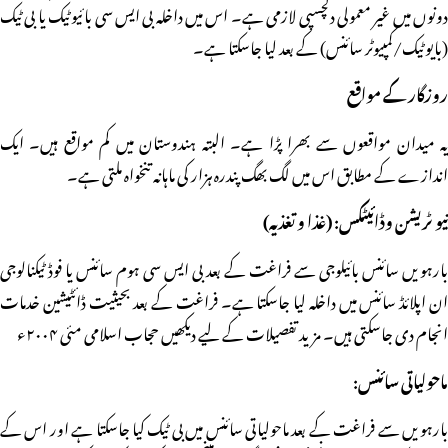
دونوں میں غیر معمولی دلچسپی لازمی ہے۔ اس میں داخلہ بی ایس سی بائیوٹیک یا بی ٹیک
(بایوٹیک/کمپیوٹر سائنس) کے بعد لیا جاسکتا ہے۔
روزگار کے مواقع
یہ میدان مواقعوں سے بھرا پڑا ہے۔ البتہ ہندوستان میں کم مواقع ہیں۔ ایک
اندازے کے مطابق اس میں لگ بھگ پندرہ ہزار کی ماہانہ تنخواہ ملتی ہے۔
نیو ٹریشن وڈائیٹکس: (غذا و تغذیہ)
بارہویں سائنس بائیلوجی سے فراغت کے بعد بی ایس سی ہوم سائنس یا فوڈ ٹیکنالوجی
ان اپلائڈ سائنس میں داخلہ لیا جاسکتا ہے۔ فراغت کے بعد بحیثیت ڈائٹیشین خدمات
انجام دی جاسکتی ہیں۔ مزید تفصیلات کے لیے دیکھیں حجاب اسلامی مئی ۲۰۰۴ء
ماحولیاتی سائنس:
بارہویں سے فراغت کے بعد ماحولیاتی سائنس میں بی ٹیک کیا جاسکتا ہے اور اس کے