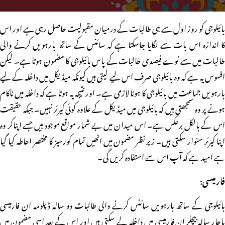
بائیلوجی کو روز اول سے ہی طالبات کے درمیان مقبولیت حاصل رہی ہے اور اس
کا اندازہ اس بات سے لگایا جاسکتا ہے کہ سائنس کے ساتھ بارہویں کرنے والی
طالبات میں سے نوے فیصدی طالبات کے پاس بائیلوجی کا مضمون ہوتا ہے۔ لیکن
افسوس یہ ہے کہ وہ بائیلوجی صرف اس لیے لیتی ہیں کیونکہ میڈیکل میں داخلہ کے لیے
بارہویں جماعت میں بائیلوجی کا ہونا لازمی ہے۔ اور نتیجہ یہ ہوتا ہے کہ داخلہ میں ناکام
ہونے پر وہ سمجھتی ہیں کہ بائیلوجی میں میڈیکل کے علاوہ کوئی کیرئر نہیں۔ جبکہ حقیقت
اس کے بالکل برعکس ہے۔ اس میدان میں بے شمار مواقع موجود ہیں جسے اپناکر وہ
اپنا کیرئر سنوار سکتی ہیں۔ زیر نظر مضمون میں انھیں تمام کورسیز کا مختصر احاطہ کیا گیا
ہے امید ہے کہ آپ اس سے استفادہ کریں گی۔
فارمیسی:
بائیلوجی کے ساتھ بارہویں سائنس کرنے والی طالبات دو سالہ ڈپلومہ ان فارمیسی
یاچار سالہ بیچلر ان فارمیسی میں داخلہ لے سکتی ہیں اور اس کے بعد اسی مضمون میں