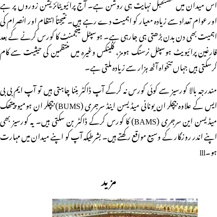
اس میدان میں مستقبل نہایت ہی روشن ہے۔ آج پرائیویٹائزیشن زوروں پر ہے
اور عوام تعداد سے زیادہ معیار کو اہمیت دے رہے ہیں۔ نتیجتاً انتظام اور انصرام کی
اہمیت بھی دن بدن بڑھتی ہی جارہی ہے۔ ہوسپٹل مینجمنٹ کا کورس کرنے کے بعد
فارغین پرائیویٹ ہوسپٹل نرسنگ ہومز، کلینکس وغیرہ میں منتظمین کی حیثیت سے کام
کرسکتی ہیں جہاں تنخواہ آٹھ ہزار سے زیادہ ملتی ہے۔
مندرجہ بالا کورسیز سے کوئی کورس نہ کرکے آپ ڈاکٹر بننا چاہتی ہیں تو آپ ایم بی بی
ایس کے علاوہ بیچلر ان یونانی میڈیسن اینڈ سرجری (BUMS) بیچلر ان ہومیو پیتھک
میڈیسن این سرجری (BAMS) کا کورس کرکے ڈاکٹر بن سکتی ہیں۔ یہ کورسیز بھی
اپنے اندر روزگار کے وسیع مواقع رکھتے ہیں۔ بشرطیکہ آپ کو اپنے میدان میں مہارت
ہو۔lll
مزید