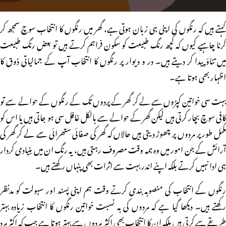
کہتے ہیں کہ رنگوں کی اپنی ہی زبان ہوتی ہے، گھر میں رنگوں کا انتخاب سوچ سمجھ کر
کرنا چاہیے کیوں کہ کچھ رنگ طبیعت کو سکون فراہم کرتے ہیں تو بعض رنگ طبیعت
میں تناؤ پیدا کر دیتے ہیں۔ در و دیوار پر رنگوں کا انتخاب آپ کے جمالیاتی ذوق کا
اظہار بھی ہوتا ہے۔
بہت سی خواتین کپڑوں سے لے کر گھر کے پردوں تک کے رنگوں کے حوالے سے تو
کافی سوچ بچار کرتی ہیں لیکن گھر کے حوالے سے بالکل غافل سی ہو جاتی ہیں یا اس کو
مکمل طور پر مردوں پر چھوڑ دیتی ہیں حالاں کہ گھر کی صفائی ستھرائی سے لے کر گھر کی
آرائش کے جن امور میں وہ ہمہ وقت مصروف رہتی ہیں، یہ رنگ ان میں بنیادی کردار
ہی ادا نہیں کرتے بلکہ اپنے اندر بہت سے اثرات بھی پنہاں رکھتے ہیں۔
رنگوں کے انتخاب کی منصوبہ بندی کرتے وقت ہم اپنی پسند اور سہولت کو مدنظر
رکھتے ہیں۔ دیکھا گیا ہے کہ مردوں کی بہ نسبت خواتین رنگوں کا انتخاب زیادہ بہتر
طریقے سے کرتی ہیں بلکہ ان کا انتخاب بھی اکثر مردوں سے بہتر ہوتا ہے جب کہ اکثر مرد