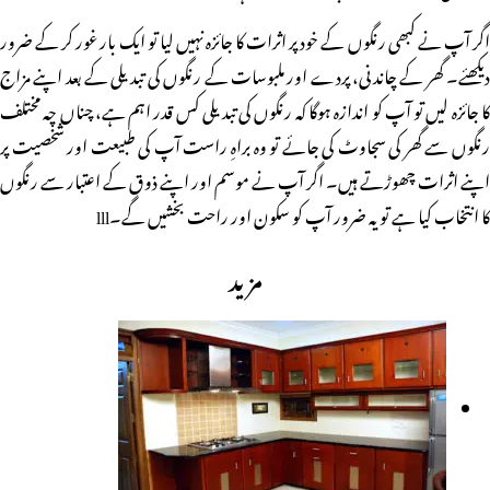
اگر آپ نے کبھی رنگوں کے خود پر اثرات کا جائزہ نہیں لیا تو ایک بار غور کر کے ضرور
دیکھئے۔ گھر کے چاندنی، پردے اور ملبوسات کے رنگوں کی تبدیلی کے بعد اپنے مزاج
کا جائزہ لیں تو آپ کو اندازہ ہوگا کہ رنگوں کی تبدیلی کس قدر اہم ہے، چناں چہ مختلف
رنگوں سے گھر کی سجاوٹ کی جائے تو وہ براہِ راست آپ کی طبیعت اور شخصیت پر
اپنے اثرات چھوڑتے ہیں۔ اگر آپ نے موسم اور اپنے ذوق کے اعتبار سے رنگوں
کا انتخاب کیا ہے تو یہ ضرور آپ کو سکون اور راحت بخشیں گے۔lll
مزید