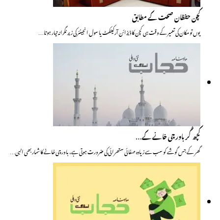
کچن حفظان صحت کے مطابق
یوں تو مکان کی تعمیر کے وقت ہی کچن کا ڈیزائن آرکیٹکٹ یا سول انجینئر کی زیر نگرانہ تیار ہوتا…
کچھ گُر باورچی خانے کے…
گھر کے جس گوشے کو سب سے زیادہ صفائی ستھرائی کی ضرورت ہوتی ہے، باورچی خانے کا شمار بھی انہی…