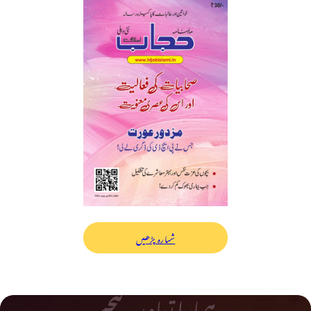
شمارہ پڑھیں
ہمارا تعاون کیجیے