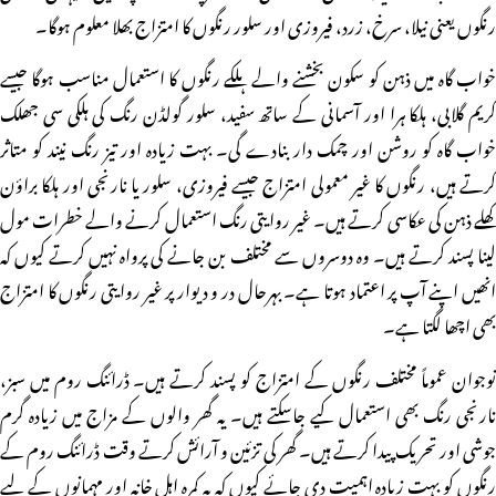
رنگوں یعنی نیلا، سرخ، زرد، فیروزی اور سلور رنگوں کا امتزاج بھلا معلوم ہوگا۔
خواب گاہ میں ذہن کو سکون بخشنے والے ہلکے رنگوں کا استعمال مناسب ہوگا جیسے
کریم گلابی، ہلکا ہرا اور آسمانی کے ساتھ سفید، سلور گولڈن رنگ کی ہلکی سی جھلک
خواب گاہ کو روشن اور چمک دار بنادے گی۔ بہت زیادہ اور تیز رنگ نیند کو متاثر
کرتے ہیں، رنگوں کا غیر معمولی امتزاج جیسے فیروزی، سلور یا نارنجی اور ہلکا براؤن
کھلے ذہن کی عکاسی کرتے ہیں۔ غیر روایتی رنگ استعمال کرنے والے خطرات مول
لینا پسند کرتے ہیں۔ وہ دوسروں سے مختلف بن جانے کی پرواہ نہیں کرتے کیوں کہ
انھیں اپنے آپ پر اعتماد ہوتا ہے۔ بہرحال در و دیوار پر غیر روایتی رنگوں کا امتزاج
بھی اچھا لگتا ہے۔
نوجوان عموماً مختلف رنگوں کے امتزاج کو پسند کرتے ہیں۔ ڈرائنگ روم میں سبز،
نارنجی رنگ بھی استعمال کیے جاسکتے ہیں۔ یہ گھر والوں کے مزاج میں زیادہ گرم
جوشی اور تحریک پیدا کرتے ہیں۔ گھر کی تزئین و آرائش کرتے وقت ڈرائنگ روم کے
رنگوں کو بہت زیادہ اہمیت دی جائے کیوں کہ یہ کمرہ اہل خانہ اور مہمانوں کے لیے