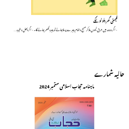
قیمتی گھریلو ٹوٹکے
٭ اگر دودھ میں عرق لیموں ملاکر صبح وشام چہرے پر ملاجائے تو چہرہ نکھر جائے گا۔ ٭ اگرپھل وغیرہ…
حالیہ شمارے
ماہنامہ حجاب اسلامی ستمبر 2024