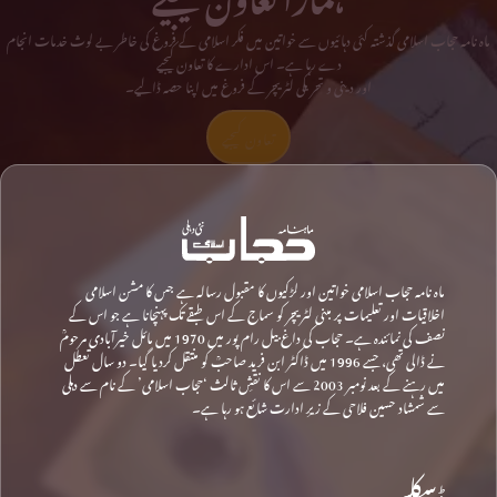
ماہ نامہ حجاب اسلامی گذشتہ کئی دہائیوں سے خواتین میں فکر اسلامی کے فروغ کی خاطر بے لوث خدمات انجام
دے رہا ہے۔ اس ادارے کا تعاون کیجیے
اور دینی و تحریکی لٹریچر کے فروغ میں اپنا حصہ ڈالیے۔
تعاون کیجیے
ماہ نامہ حجاب اسلامی خواتین اور لڑکیوں کا مقبول رسالہ ہے جس کا مشن اسلامی
اخلاقیات اور تعلیمات پر مبنی لٹریچر کو سماج کے اس طبقے تک پہنچانا ہے جو اس کے
نصف کی نمائندہ ہے۔ حجاب کی داغ بیل رام پور میں 1970 میں مائل خیرآبادی مرحومؒ
نے ڈالی تھی، جسے 1996 میں ڈاکٹر ابن فرید صاحبؒ کو منتقل کردیا گیا۔ دو سال تعطل
میں رہنے کے بعد نومبر 2003 سے اس کا نقشِ ثالث ‘حجاب اسلامی’ کے نام سے دہلی
سے شمشاد حسین فلاحی کے زیرِ ادارت شائع ہو رہا ہے۔
ڈسکلیمر