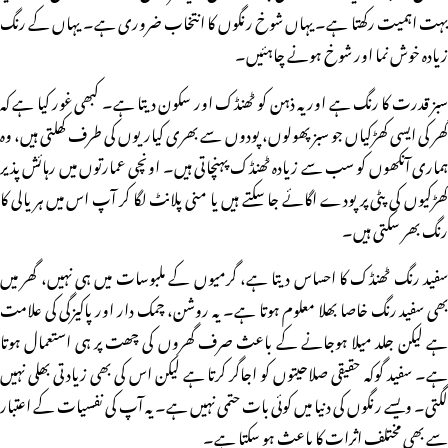
بہت اہمیت رکھتا ہے۔ یہاں شوخ رنگوں کا انتخاب ضروری ہے۔ یہاں کے رنگ
زیادہ خوش نما اور شوخ ہونے چاہئیں۔
سبز قدرت کا رنگ ہے اور یہ ذہن کو ٹھنڈک اور سکون دیتا ہے۔ کبھی غور کیا ہے کہ
گھر کی ایسی کھڑکیاں جو سبز پھولوں، پودوں سے بھری کیاریوں کی طرف کھلتی ہیں، وہ
ہماری آنکھوں کو سب سے زیادہ ٹھنڈک پہنچاتی ہیں۔ اونچی عمارتوں میں رہائش پذیر
کھڑکیوں کی پٹی پر پودے اگائے جا سکتے ہیں یا منی پلانٹ لگا کر آپ اس میں ہریالی کا
رنگ بھر سکتی ہیں۔
سفید رنگ ٹھنڈک کا احساس دیتا ہے، گرمیوں کے ملبوسات میں ہی نہیں، گھر میں
بھی سفید رنگ خاصا بھلا معلوم ہوتا ہے۔ یہ روشن، چمک دار اور پاکیزگی کی علامت
ہے لیکن جلد میلا ہوجانے کے باعث صرف گھروں کی چھت پر ہی استعمال ہوتا
ہے۔ سفید گوکہ حقیقی صلاحیتوں کو اجاگر کرتا ہے لیکن اس کی بھی زیادتی بھلی نہیں
لگتی۔ ویسے رنگوں کی دنیا میں کوئی بات حتمی نہیں ہے۔ یہ آپ کی نفسیات کے اعتبار
سے بھی مختلف اثرات کا باعث ہو سکتا ہے۔