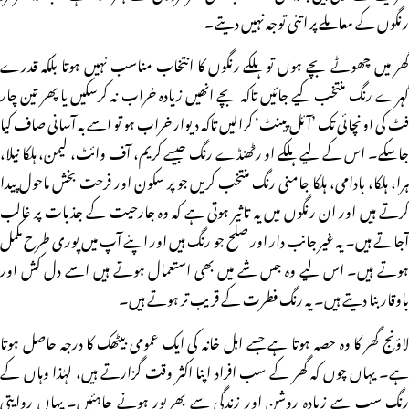
رنگوں کے معاملے پر اتنی توجہ نہیں دیتے۔
گھر میں چھوٹے بچے ہوں تو ہلکے رنگوں کا انتخاب مناسب نہیں ہوتا بلکہ قدرے
گہرے رنگ منتخب کیے جائیں تاکہ بچے انھیں زیادہ خراب نہ کرسکیں یا پھر تین چار
فٹ کی اونچائی تک ’آئل پینٹ‘ کرالیں تاکہ دیوار خراب ہو تو اسے بہ آسانی صاف کیا
جاسکے۔ اس کے لیے ہلکے او رٹھنڈے رنگ جیسے کریم، آف وائٹ، لیمن، ہلکا نیلا،
ہرا، ہلکا، بادامی، ہلکا جامنی رنگ منتخب کریں جو پر سکون اور فرحت بخش ماحول پیدا
کرتے ہیں اور ان رنگوں میں یہ تاثیر ہوتی ہے کہ وہ جارحیت کے جذبات پر غالب
آجاتے ہیں۔ یہ غیر جانب دار اور صلح جو رنگ ہیں اور اپنے آپ میں پوری طرح مکمل
ہوتے ہیں۔ اس لیے وہ جس شے میں بھی استعمال ہوتے ہیں اسے دل کش اور
باوقار بنا دیتے ہیں۔ یہ رنگ فطرت کے قریب تر ہوتے ہیں۔
لاؤنج گھر کا وہ حصہ ہوتا ہے جسے اہل خانہ کی ایک عمومی بیٹھک کا درجہ حاصل ہوتا
ہے۔ یہاں چوں کہ گھر کے سب افراد اپنا اکثر وقت گزارتے ہیں، لہٰذا وہاں کے
رنگ سب سے زیادہ روشن اور زندگی سے بھرپور ہونے چاہئیں۔ یہاں روایتی