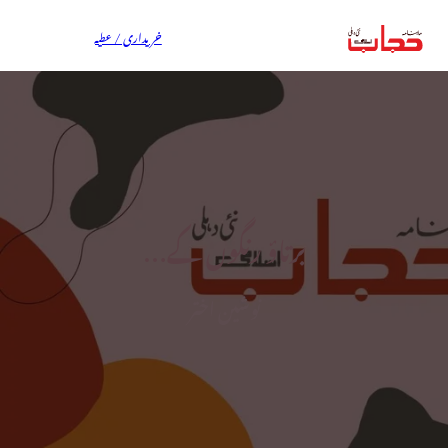
خریداری / عطیہ
برتاؤ رنگوں کے…
نوشین اختر