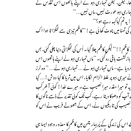
ھا، لیکن، لیکن تمہاری بہو نے اپنے ہاتھوں اس تقدس کے
تمہاری بہو عورت نہیں، ماں نہیں…‘‘
یہ تم کیاکہہ رہے ہو؟‘‘
کی تمنا میں چوٹ کھائی ہے!‘‘ کاظم تیزی سے لنگڑاتا ہوا اک
ظم!!‘‘ لیکن کاظم چلا گیا۔ اُس کی لنگڑاتی دنیا چلی گئی، بس
زگشت باقی رہ گئی۔ ’’ماں تمہاری بہو نے اپنے ہاتھوں اس
ردیا ہے— ماں تمہاری بہو نے … تمہاری بہو نے… ‘‘ وہ لرز
 میری بہو پر غلط الزام لگایا، اس میں ثریا کا کیا دوش!… کیا
 تو میرا مقدر میرا نصیب ہے۔ میرے خدا! کوئی آ خر کب
آپ کو دھوکا دیتا رہے، کب تک کوئی تقدیر کے ڈسے ناگوں کا
 نصیب کی تاریکیوں نے، اس کے جھوٹے فریب نے اس کو
 اس کی زندگی کے پُربہار چمن میں کاظم کا معذور وجود ایسا ہی