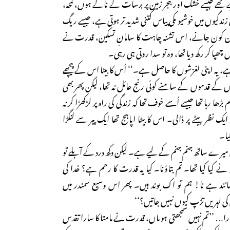
تھے جیسے خشک اور بنجر زمین پر برسات کے نالے ہوں، لمحہ،
زندگیوں میں خوشیو ںکی پیاس کتنی شدید تر ہوتی ہے، جیسے ریگ
یکن کون جانے، اس تشنہ چاہت کا سامانِ تسکین، قدرت نے
چھپا کر رکھ دیا تھا، وہ تو سدا روتی ہی رہی۔
، یہ اپنی لغزشوں کا حاصل ہے۔‘‘ اُس کا بیٹا اس کے پیچھے
اس کے قدموں کے سامنے کوئی رنج حائل نہ تھا، لیکن پھر بھی
ا رہا تھا جیسے اُسے خوف تھا کہ زندگی کی راہ پر لڑکھڑا کر نہ
نظر بیٹے پر ڈالی۔ اس کا بیٹا اپاہج تھا ایک پیر سے لنگڑا
یا۔
ذاق میرے ساتھ جنم جنم کے لیے ہے۔ لیکن دکھ درد کے آبلے تو
 نے کیا کیا تھا۔ تم بتاؤنا۔ کیا یہ قدرت کا رحم ہے؟ خدا کی
نند ہے نا! ہم تو اک بوند ہیں۔ پھر اس وسیع سمندر میں
کی لہریں تڑپ کیوں نہیں جاتیں؟‘‘
ارا… ’’تم نہیں سمجھتی ہو ماں، قدرت نے مامتا کا سارا تقدس