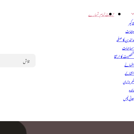
تربیت
تمام شمارے
ذکیر
ینیات
الدین کا صفحہ
ماجیات
خصیت کا ارتقا
فسانے
Search
نشائیے
ھر داری
ائدہ
یوٹی ٹپس