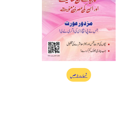
شمارہ پڑھیں