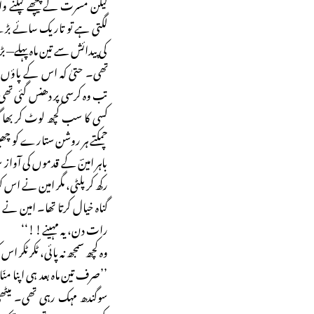
لیکن مسرت کے پیچھے لپکنے 
لگتی ہے تو تاریک سائے بڑے 
کی پیدائش سے تین ماہ پہلے— بڑ
تھی۔ حتیٰ کہ اس کے پاؤں ت
تب وہ کرسی پر دھنس گئی تھی
کسی کا سب کچھ لوٹ کر بھا
چمکتے ہر روشن ستارے کو چھین
باہر امینؔ کے قدموں کی آواز 
رکھ کر پلٹی، مگر امین نے اس کو
گناہ خیال کرتا تھا۔ امین نے ا
رات دن، یہ مہینے!!‘‘
وہ کچھ سمجھ نہ پائی، ٹکر ٹکر 
’’صرف تین ماہ بعد ہی اپنا منّا
سوگندھ مہک رہی تھی۔ میٹھ