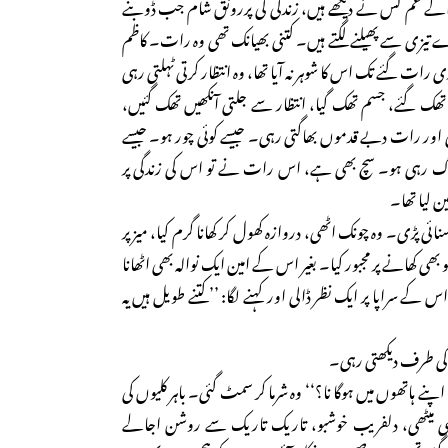
والے غم کس نے دیکھے ہیں، زندگی کی پررونق شام جب ڈوبنے
تیزی سے پھیلنے لگتے ہیں۔ کتنی بھیانک تھی وہ رات۔ کاظم
ی رات گئے تک اس کا شوہر نہ آیا تھا، وہ انتظار کرتی ٹہلتی رہی
ھک گئے، جسم تھک گیا، انتظار سے جلتی آنکھیں تھک گئیں،
 اور رات دبے قدموں بھاگتی رہی۔ جیسے کوئی چور ہو۔ جیسے
گ رہی ہو۔ سچ بھی ہے، اس رات نے تو اس کی زندگی پر
 لیا تھا۔
سنائی پڑی۔ وہ چونک اٹھی، دروازہ کھول کر کھانا گرم کیا، میز پر
 بھی کھانے پر مجبور کیا۔ بغیر اس کے امین ایک نوالہ بھی اٹھانا
س کے سراپا پر ایک نظر ڈالی اور کہنے لگا: ’’کتنے طویل ہیں یہ
اس کی طرف دیکھتی رہی۔
 اپنے ہاتھوں میں ہوگا نا؟‘‘ وہ شرما کر سمٹ گئی۔ باہر کلیوں کی
ی میٹھی، دلفریب خوشبو، تاریک تاریک سے روشن اجالے