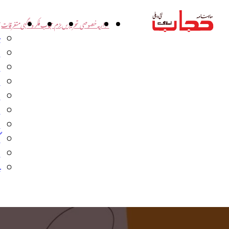
اداریہ
خصوصی تحریریں
بزم حجاب
فکر و آگہی
متفرقات
ت
د
و
س
ش
ا
ا
گ
م
ب