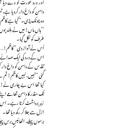
اور درد عورت کو دے دیا ت
دامن کو داغ دار کردیا ہے، 
وہ چونک پڑی۔’’کیا ہے کاظم! 
’’ہاں ماں! میں نے بلندیوں 
طرف کو نکل گیا۔
اُس نے آواز دی ’’کاظم!… کا
اس کے درد کی ایک صدائے با
تقدس کے دامن کو داغ دار ک
گئی ’’نہیں، نہیں کاظم! تم نے
کیا تھا اس بے چاری نے! یہ
تک مقدر کا دامن تھامے اپنے 
زہر برداشت کرتا رہے۔ اس
ازل سے جلا کر رکھ دیا تھا۔
برسوں پہلے، اٹھائیس برس پہلے