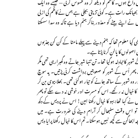
یں داغ ہوں۔ کاظم کو دیکھ کر وہ محسوس کرتی — جیسے وہ ایک
ی بھیانک رات ہے۔ کوئی تڑپتی بجلی ہے جس نے کاظم کی ازلی
ے اپنے بیٹے کو معذور بناکر جنم دیا ہے تاکہ وہ سدا سسکتا
ھی کیا معلوم تھا کہ جنم دینے سے پہلے مامتا کے کن کن جذبوں
اصولوں کا پالن کرنا پڑتا ہے۔
شوہر کا تبادلہ ہوگیا تھا۔ تن تنہا شہر جاتے وہ گھبرارہی تھی مگر
نہ پھر اُس کے شوہر کو صعوبتیں برداشت کرنی پڑتیں۔ یہ سوچ
ر وہ شوہر کے ساتھ جانے کو تیار ہوگئی تھی۔ بھلا بیوی بن کر
ھ کا خیال نہ رکھے، اس کو مسرت اور خوشی نہ دے سکے تو پھر
 نے کہا تھا: بہو کا خیال رکھنا امین! اس نے پردیس کے دکھ
 تو اس وقت سنبھال کر آرام دینے کی ضرورت ہے۔ میں
چہ ابھاگن سے کچھ نہیں ہوسکتا۔ تم اس کا خیال رکھنا پرایا دیس