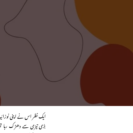
ایک نظر اس نے اپنی نوزائیدہ 
بڑی تیزی سے دھڑک رہا تھا