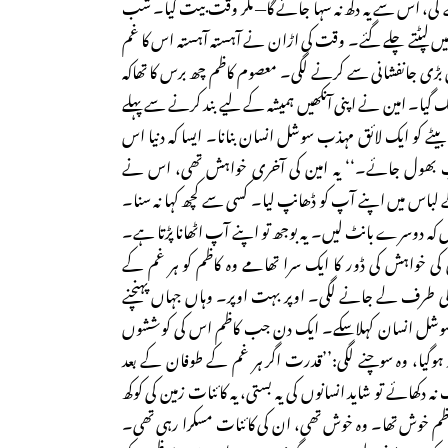
 گی، اس سے یہ دکھ نہ سہا جائے گا— مگر وقت بیت گیا۔ شب
یں لپٹتے چلے گئے۔ وقت کی اڑان نے آہستہ آہستہ اس کا غم
 بڑی جانفشانی سے کرنے لگی۔ معصوم کاظم چھ برس کا تھاکہ
گ گیا۔ امین نے اپنی آنکھیں ہمیشہ کے لیے بند کرنے سے پہلے
یٹے کو ایک لائق مہذب سوشل انسان بنانا۔ ایسا کہ دنیا اس
 آپ بھول جائے۔‘‘ یہ امین کی آخری خواہش تھی، اس نے
 لباس میں اپنے آپ کو ڈھانپ لیا۔ کسی سے کچھ کہا نہ سنا۔
 کہ دوسرے بانٹ لیں۔ یہ بوجھ تو اپنے آپ اٹھانا پڑتا ہے۔
ن کی خواہش کی ڈور کا ایک سرا تھامے وہ کاظم کو ہر غم کے
کی طرف لے جانے لگی۔ اوپر بہت اوپر۔ وہاں جہاں پہنچنے
وشل انسان کہلاسکے۔ ایک دن جب کاظم اس کی کوششوں
 ہوگیا، وہ سوچنے لگی:’’قدرت اگر ہر غم کے طوفان کے بعد
 دکھائے تو شاید انسانوں کی یہ بستی، یہ کائنات زمین کی کوکھ
اظم خوش تھا۔ وہ خوش تھی، ان کی کائنات مسکرا رہی تھی۔