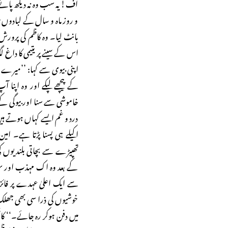
اُف! یہ سب وہ نہ دیکھ پائے
و روز ماہ و سال کے لبادوں م
بانٹ لیا۔ وہ کاظم کی پرورش
اس کے سینے پر یتیمی کا داغ ل
اپنی بیوی سے کہا: ’’میرے ب
کے پیچھے لپکے اور وہ اپنا
خاموشی سے سنا اور بیوگی کے
درد و غم ایسے کہاں ہوتے ہیں
اکیلے ہی پسنا پڑتا ہے۔ امی
تھپیڑے سے بچاتی بلندیوں 
کے بعد وہ اک مہذب اور س
سے ایک اعلیٰ عہدے پر فائز
خوشیوں کی ذرا سی بھی جھلک نہ
میں دفن ہوکر رہ جائے۔‘‘ ک