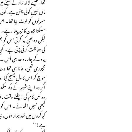
تھا، جیسے لالہ زارکے سینے م
ماں نہیں کوئی ڈائن ہے، کوئ
مسرتوں کو لوٹ لیا تھا۔ جس ن
سسکتا جیون کا زہر پیتا رہے۔
لیکن وہ بھی کیا کرتی اس کو ب
کی حفاظت کرنی پڑتی ہے۔ کن 
بیاہ کے چار ماہ بعد ہی اُس کے 
مجبوری تھی، جانا ہی تھا ور
سوچ کر اس کا دل پسیج گیا او
اگر وہ اپنے شوہر کے دکھ سک
وہ کس کام کی! چلتے وقت ماں
کبھی نہیں اٹھائے۔ اس کو
کیاکروں میں خود بیمار ہوں، ب
ہے!‘‘