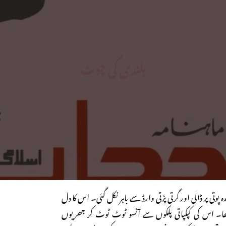
بلندی کی چوٹ
م۔ صبوحی
پوتی پر ڈالی اور گرتی پڑتی وارڈ سے باہر نکل گئی۔ اس کا دل
۔ اس کی کپکپاتی پلکوں سے آنسو ٹوٹ ٹوٹ کر جھریوں