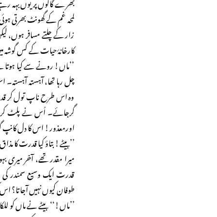
بھرے گالوں پر یوں بہہ رہے 
لمحہ غم کے گھونٹ بھرتی ہوئی 
زار کے چلتے مسافر ہوں، ل
کارخانۂ حیات کے کس گوشہ میں 
’’ماں! رونے سے کیا ہوتا ہے
چل رہا تھا، آہستہ آہستہ۔ 
وہ اس طرح ناپ تول کر قدم بڑھ
گرجائے۔ اُس نے پلٹ کر ایک 
اورمعذور! اس کا دل کانپ گ
’’بیٹے! بتاؤ کیا قدرت کا م
میرا مقدر تھے، آخر میری بہو
قدرت ایک وسیع سمندر کی ما
طوفان کیوں نہیں آجاتا؟ اس 
’’ماں!‘‘ بیٹے نے ماں کو للک