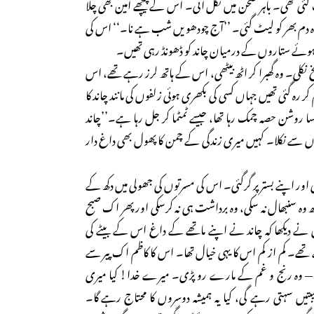
 تھی۔ باہر صحن میں نکل آئی۔ اس کے پیچھے امین بھی چلا
ہ دم بھر کو لیٹ گئی۔ ’’آج چودھویں شب ہے نا۔‘‘ اس کی
ے ہوئے ستاروں کے درمیان چاند کو ڈھونڈ رہی تھیں۔
نکلی۔ وہ گھبرا کر اٹھ بیٹھی، اس کے ہاتھ لرز رہے تھے، اس
 کر رہ گئی تھیں جہاں کسی کی بکھری ہوئی زلفوں کی مانند چاند کا
 سا روشن حصہ چمک رہا تھا، جیسے ٹمٹما کر جل رہا ہے۔’’چاند
 سے نکلا۔ کہیں میری زندگی کے چمن کا پھول بھی داغ دار
اور اپنے بستر پر گرگئی۔ اس کی مسرتوں کی جھولی میں دکھ کے
 وہ سنبھال نہ سکی، وہ برداشت ہی نہ کرسکی اور پھر اک صبح
نے دیکھا کہ چاند نے اپنے ماتھے کے داغ اس کے بیٹے کی
ھے۔ کم از کم اس کا یہی خیال تھا۔ اس کا کاظم اک پیر سے
!!— وہ رنج و غم کے مارے رو پڑی۔ میرے خدا! کیا میری
مصیبتیں سہتی رہے گی، کیا یہ ہمیشہ دوسروں کا محتاج رہے گا۔