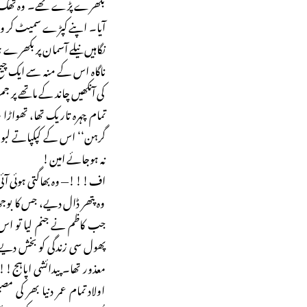
بکھرے پڑے تھے۔ وہ تھک گئی
آیا۔ اپنے کپڑے سمیٹ کر و
نگاہیں نیلے آسمان پر بکھر
ناگاہ اس کے منہ سے ایک چیخ 
کی آنکھیں چاند کے ماتھے پر جم
تمام چہرہ تاریک تھا، تھواڑا
گرہن‘‘ اس کے کپکپاتے لبوں
نہ ہوجائے امین!
اف!!!— وہ بھاگتی ہوئی آئی 
وہ پتھر ڈال دیے، جس کا بوجھ
جب کاظم نے جنم لیا تو اس 
پھول سی زندگی کو بخش دیے ت
معذور تھا۔ پیدائشی اپاہج
اولاد تمام عمر دنیا بھر کی 