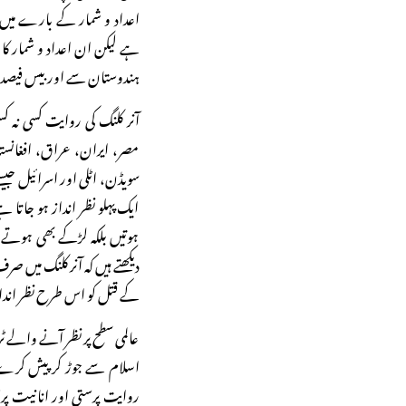
اعداد و شمار کے بارے میں ا
ہے لیکن ان اعداد و شمار کا د
ہندوستان سے اور بیس فیصد
آنر کلنگ کی روایت کسی نہ 
مصر، ایران، عراق، افغانستان
سویڈن، اٹلی اور اسرائیل جیس
ایک پہلو نظر انداز ہو جاتا ہ
ہوتیں بلکہ لڑکے بھی ہوتے
دیکھتے ہیں کہ آنر کلنگ میں ص
کے قتل کو اس طرح نظر انداز 
عالمی سطح پر نظر آنے والے ٹر
اسلام سے جوڑ کر پیش کرے 
روایت پرستی اور انانیت پر