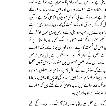
 بیٹی ہے اور اس کے اندر آدم کا وہ خون ہے، جو اسے طاقت
م کا استعارہ بنت حوا سے دوری اور اس کے ساتھ روا رکھے
اتا ہے اور معاشرے کی مجموعی سوچ کی عکاسی کرتا ہے۔ آپ
ستعمال کر کے پرورش اور نگہداشت کی بھاری ذمے داری عورت
 ہو جاتے ہیں، جب وہ اپنی ذمے داری پوری طرح ادا کر کے
ھے منے وجود کو ایک ہستی اور ایک مکمل دنیا بنا دیتی ہے تو
ے اس کی قسمت کا ذمے دار وہ خود بن جاتا ہے، بلکہ ہمارے
سے، جس نے خون جگر اور رت جگوں سے پال پوس کر جس
ہوتا ہے، اس کے متعلق فیصلوں میں مشورہ کرنا بھی توہین سمجھا
و یہ ہے کہ معاشرے کے چال چلن، مقامی اور سماجی رسوم و
ڑھا کر اسلام اور قوانین اسلام کی تقدیس کا مذاق بنایا جاتا
 تک بڑھ جاتے ہیں کہ یہ دعویٰ کرنے لگتے ہیں کہ ہمارے
حدیث سے ہی ماخوذ ہیں۔
وکھ سے جنم لینے والی ایک برائی آنر کلنگ یا عزت کے لیے