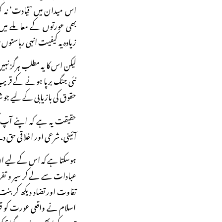
اس میدان میں ’قیادت‘ نہ کر
بھی عورتوں کے معاملے میں
زیادہ یہ کیفیت انہی رہاستوں 
لیکن اس کا یہ مطلب ہرگز ن
نئی جنگ برپا ہونے کے قریب
حقوق کی بازیابی کے لیے جو 
حقیقت یہ ہے کہ اپنے آپ
آئینی، شرعی اور اخلاقی حق دی
ہوسکتا ہے کہ اس کے لیے ان ک
عبادات سے لے کر سیر و تفری
تفاوت اور تضاد دیکھ کر بن
اسلام نے واقعی عورت کو قوانی
قدم رکھنا بھی حرام ہوگیا؟