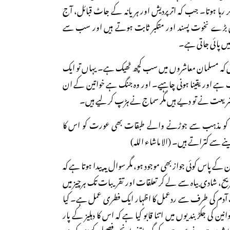
 رہا ہوتا۔ جب کہ اترپردیش اور ہریانہ کے جاٹ قبائل، آج
 بڑے نخوت پسند اور متکبر ثابت ہوتے ہیں اور سب سے
میں پائی جاتی ہے۔
ہیں کہ مسلمان معاشروں میں سب کچھ ٹھیک ہے۔ یہاں تو ایک
 ہے اور یقینا ہونی چاہیے۔ اور وہ جنگ ہے خواتین کے ان
شریعت نے تو دیے ہیں مگر سماج نے ہڑپ کر لیے ہیں۔
 کو مذہب سے جوڑنے والے طبقات بھی عورت کو اس کا
نے سے کتراتے ہیں۔ (الا ماشاء اللہ)
ے پاس کوئی جواز بھی موجود ہو، مگر سوال یہ پیدا ہوتا ہے کہ
ح، شادی بیاہ سے لے کر تعلقات اور تقریبات تک ہرچیز میں
ت آدم کی طرف سے ردعمل کا اظہار ایک فطری عمل ہے۔ کیا
ن کی جکڑ بندیوں میں اتنا قابو کیا ہے کہ اس کا دہلیز کے پار
 کیا شریعت نے عورت کے گرد اتنی اونچی فصیل کھڑی کردی