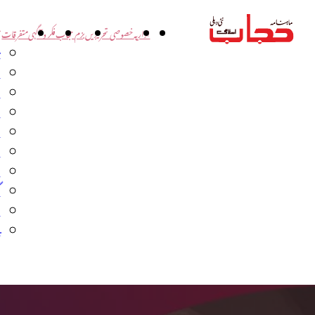
اداریہ
خصوصی تحریریں
بزم حجاب
فکر و آگہی
متفرقات
ت
د
و
س
ش
ا
ا
گ
م
ب