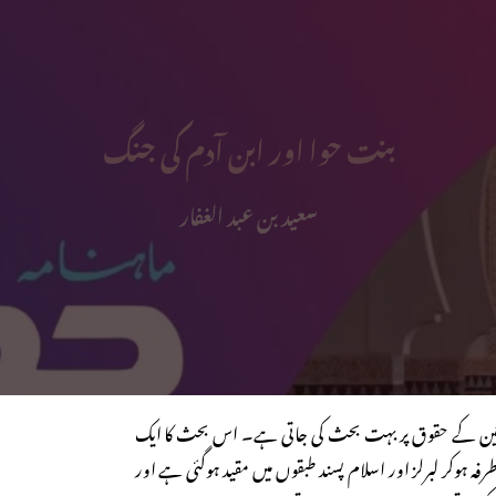
بنت حوا اور ابن آدم کی جنگ
سعید بن عبد الغفار
خواتین کے حقوق پر بہت بحث کی جاتی ہے۔ اس بحث کا ایک
طرفہ ہوکر لبرلز اور اسلام پسند طبقوں میں مقید ہوگئی ہے اور