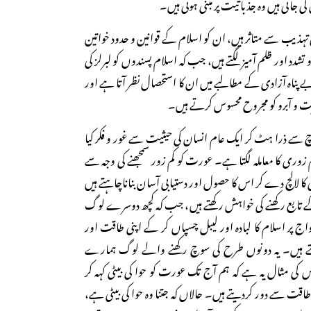
ی جاتی ہیں وہ جذباتیت پر مبنی ہوتی ہیں۔
ذیب سے متاثر ہیں، ان کو اسلام کے قوانین و حدود خواتین
دد اور ظلم آمیز لگتے ہیں، جب کہ اسلام پسندوں کو لبرلز کی
ناہ آزادی کے مطالبے میں ان کا استحصال نظر آتا ہے اور
 و آبرو کو مجروح محسوس کرتے ہیں۔
 سے ذرا ہٹ کر ایک عام انسان کی حیثیت سے غور و فکر کیا
 زوری کا معاملہ لگتا ہے۔ عورت کو کم زور سمجھنے کی وجہ سے
ا لالچ دے کر اس کا حصول اور دستیابی آسان بناناچاہتے ہیں
کے تابع رکھنے کی خواہش رکھتے ہیں، جب کہ کچھ دوسرے لوگ
واج پر اسلام کا لبادہ اور لیبل چسپاں کر کے اپنی طاقت اور
چاہتے ہیں۔ یہ دونوں طرح کی سوچ رکھنے والے لوگ ہمارے
کی مثال یہ ہے کہ ہم آج تک عورت کو حوا کی بیٹی کہہ کر
اقت سے دور کردیتے ہیں۔ حالاں کہ جتنا وہ حوا کی بیٹی ہے،