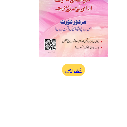
شمارہ پڑھیں