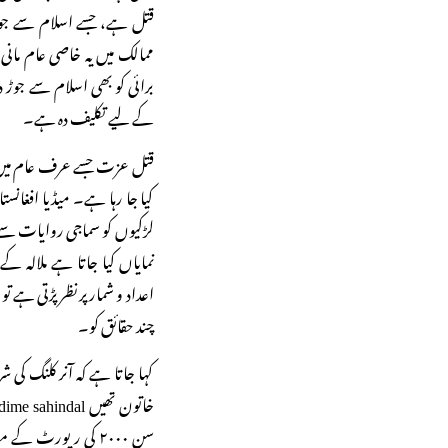
قتل ہے، جسے اسلام سے جوڑ ک
ممالک میں یہ خاصی عام ما
برائی کو بھی اسلام سے جوڑ 
کے لیے تکلیف دہ ہے۔
کیا جا رہا ہے۔ میڈیا افغانست
لڑکیوں کو سماجی روایات سے 
نمایاں کیا جاتا ہے ملالہ 
اعداد و شمار پر نظر پڑتی ہے 
چند حقائق کو۔
کہا جاتا ہے کہ آنر کلنگ ک
سن ۲۰۰۰ کی رپورٹ کے