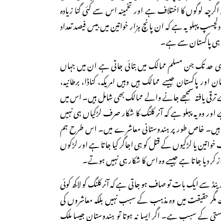
گرچہ لوگوں کا اختلاف ہے اور تخمینہ اس سے کئی گنا زیادہ
لچسپ پہلو یہ ہے کہ ان پانچ ہزار خواتین میں بیس فیصد تعداد
 ہی پاکستان سے ہے۔
کسی حد تک جن مسلم ممالک میں بتائی جاتی ہے ان میں جہاں
 اور پاکستان جیسے ممالک ہیں وہیں امریکہ، کناڈا، برطانیہ،
ے ترقی یافتہ سمجھے جانے والے ممالک بھی شامل ہیں۔ اس میں
ے اور وہ یہ پہلو ہے کہ آنر کلنگ کا شکار صرف لڑکیاں ہی نہیں
 ہیں۔ خاص طور پر ہندوستانی معاشرے میں۔ اس طرح ہم
رف خواتین یا لڑکیوں کے قتل کو ہی اجاگر کیا جاتا ہے اور لڑکوں
کر دیا جاتا ہے جیسے وہ اس کا شکار ہی نہیں ہوتے۔
ینڈ سے ایک بات تو صاف ہو جاتی ہے کہ آنر کلنگ کو لاکھ کوئی
مگر حقیقت میں وہ مذہب کے سبب نہیں بلکہ معاشروں کی
ستی کے سبب ہے۔ اگر ایسا نہ ہوتا تو ہندوستان جیسا ملک