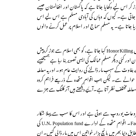
ر اس لیے دکھایا جاتا ہے کہ پاکستان اور افغانستان جیسے
نی جاتی ہے۔ کیوں کہ وہاں کی آبادی مسلم ہے اس لیے اس
دیا جاتا ہے۔ یہ مسلم سماج اور اسلام پر عمل کرنے والوں
قتل عزت جسے عرف عام میں Honor Killing کہا جاتا ہے، کو بھی اسلام سے جوڑ کر پیش
ان اور کئی دیگر مسلم ممالک کی ایسی تصویر بنا رہا ہے جسیجیسے
بغاوت کے سبب مار ڈالنے کی روایت عام ہو۔ اور یہ معاملہ
کے حوالے سے۔ لیکن جب اقوام متحدہ کے ذریعے فراہم کردہ
تو معاملہ مختلف نظر آتا ہے۔آئیے دیکھتے ہیں آنر کلنگ سے جڑے
ی شروعات یوروپ سے ہوتی ہے اور اس کا سب سے پہلا شکار
خاتون تھیں Fadime sahindal۔ اقوام متحدہ کے ادارے U.N. Population fund کی
 مطابق دنیا بھر میں پانچ ہزار خواتین اس میں مار ڈالی گئیں۔ ان