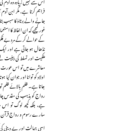
اس سے کہیں زیادہ وہ آدم کی
فراہم کرتا ہے، مگر ابن آد
جانے والے برتاؤ کا سبب بت
غور کیجیے کہ ان الفاظ کا ا
کے حوالے کر کے مرد بے فکر
نڈھال ہو جاتی ہے اور ایک نن
ملکیت اور تسلط کی ذہنیت لی
معاشرے میں تو اس عورت 
اولاد کو توانا اور جوان کیا 
جاتا ہے۔ ظلم بالائے ظلم ت
رواج کو مذہب کی مقدس چادر چ
ہے، بلکہ کچھ لوگ تو اس حد
سارے رسوم و رواج قرآن و 
اسی جہالت اور بے دینی کی ک