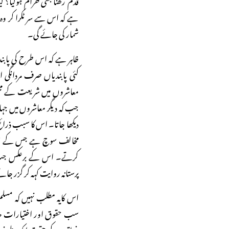
ہے کہ اس سے سر ٹکرا کر وہ
شمار کی جائے گی۔
ظاہر ہے کہ اس طرح کی پابندیاں
کئی پابندیاں صرف مردانگی
معاشروں میں شریعت کے مخص
جب کہ دیگر معاشروں میں جہ
دیکھا جاتا۔ اس کا سبب ذرائ
مخالف سوچ ہے جس کے سبب وہ
کرتے۔ اس کے برعکس جب 
پرستانہ روایت کہہ کر گزر جا
اس کایہ مطلب نہیں کہ مسلم
سب حقوق اور اختیارات حاص
خواتین کے حقوق ایک طرف ہی