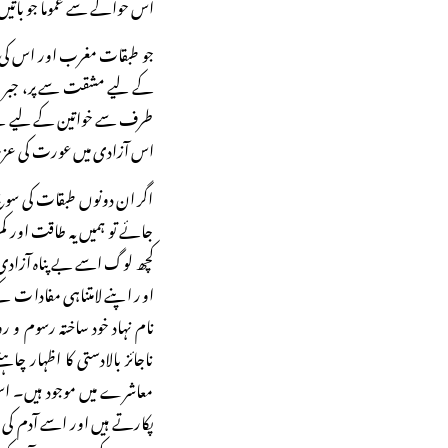
اس حوالے سے عموما جو باتیں ک
جو طبقات مغرب اور اس کی تہ
کے لیے مشقت سے پر، جبر و تش
طرف سے خواتین کے لیے بے پ
اس آزادی میں عورت کی عزت
اگر ان دونوں طبقات کی سوچ
جائے تو ہمیں یہ طاقت اور کم
کچھ لوگ اسے بے پناہ آزادی ک
اور اپنے لامتناہی مفادات 
نام نہاد خود ساختہ رسوم و ر
ناجائز بالادستی کا اظہار 
معاشرے میں موجود ہیں۔ اس 
پکارتے ہیں اور اسے آدم کی ط