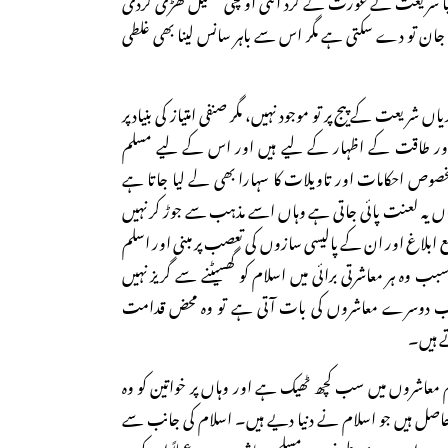
 جان تو دے سکتی ہے مگر اس سے باہر سانس لینا بھی غلطی
 شریعت کے پیج پر تو موجود نہیں، مگر صنفی امتیاز کی بنیاد پر
 اور طاقت کے اظہار کے لیے ہیں اور اس کے لیے مسلم
وص احکامات اور تاویلات کا سہارا بھی لے لیا جاتا ہے
اں یہ لعنت پائی جاتی ہے وہاں اسے مذہب سے جوڑ کر نہیں
ع ابلاغ اور ان کے پالیسی سازوں کی تعصب پر مبنی اور اسلم
 ہر معاشرتی برائی میں اسلام کو گھسیٹنے سے گریز نہیں
دوسرے معاشروں کی بات آتی ہے تو وہ محض قدامت
تے ہیں۔
 معاشروں میں سب کچھ ٹھیک ہے اور وہاں پر خواتین کو وہ
ل ہیں جو اسلام نے دنیا دیے ہیں۔ اسلام کی جانب سے
ں اور دوسری طرف وہ مسلم معاشرہ ہے جو عملاً ان کو وہ