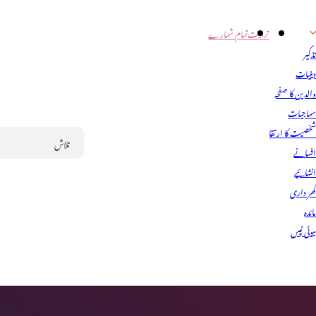
تربیت
تمام شمارے
ذکیر
ینیات
الدین کا صفحہ
ماجیات
خصیت کا ارتقا
فسانے
Search
نشائیے
ھر داری
ائدہ
یوٹی ٹپس