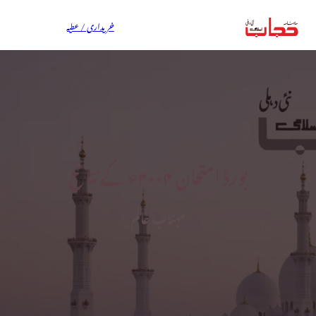
خریداری / عطیہ
بورڈ امتحان ۲۰۰۴ء کے نتائج
مہتاب عالم