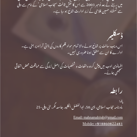
میں رہنے کے بعد نومبر 2003 سے اس کا نقشِ ثالث ‘حجاب اسلامی’ کے نام سے دہلی
سے شمشاد حسین فلاحی کے زیرِ ادارت شائع ہو رہا ہے۔
ڈسکلیمر
اس ویب سائٹ پر شائع ہونے والا تمام مواد قلم کاروں کی ذاتی آراء پر مبنی ہے۔
ادارے کا ان سے متفق ہونا ضروری نہیں۔
افسانوی ادب میں پیش کردہ واقعات و شخصیات کی اصل زندگی سے مماثلت محض اتفاقی
سمجھی جائے۔
رابطہ
پتہ:
ماہ نامہ حجاب اسلامی، ڈی 50، ابوالفضل انکلیو، جامعہ نگر، نئی دہلی-25
Email: mahnamahijab@gmail.com
Mobile: +918860822483