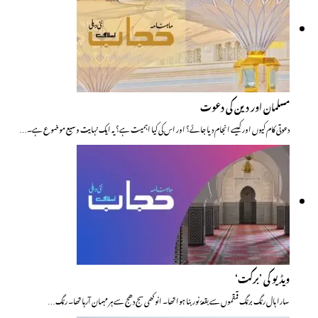
مسلمان اور دین کی دعوت
دعوتی کام کیوں اور کیسے انجام دیا جائے؟ اور اس کی کیا اہمیت ہے؟ یہ ایک نہایت وسیع موضوع ہے۔…
ویڈیو کی ’برکت‘
سارا ہال رنگ برنگ قمقموں سے بقعۂ نور بنا ہوا تھا۔ انوکھی سج دھج سے ہر مہمان آرہا تھا۔ رنگ…