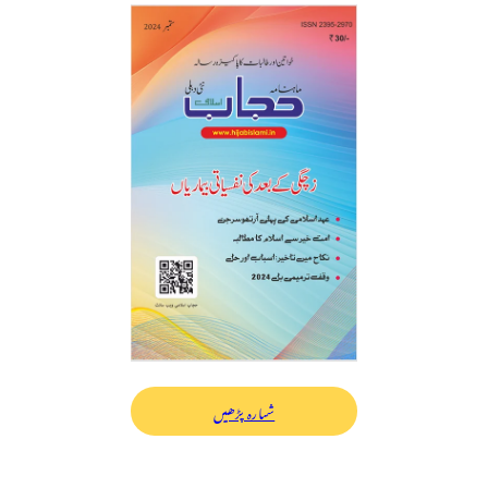
شمارہ پڑھیں