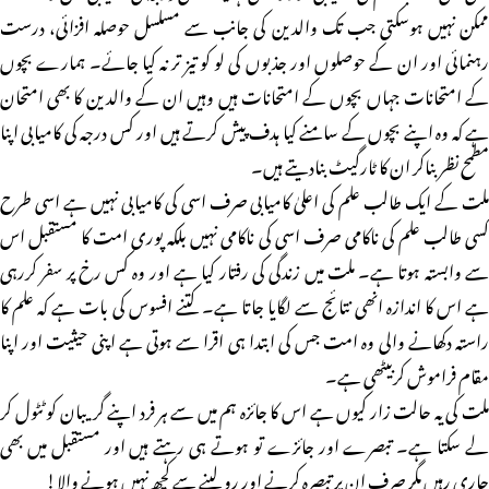
ممکن نہیں ہوسکتی جب تک والدین کی جانب سے مسلسل حوصلہ افزائی، درست
رہنمائی اور ان کے حوصلوں اور جذبوں کی لو کو تیز تر نہ کیا جائے۔ ہمارے بچوں
کے امتحانات جہاں بچوں کے امتحانات ہیں وہیں ان کے والدین کا بھی امتحان
ہے کہ وہ اپنے بچوں کے سامنے کیا ہدف پیش کرتے ہیں اور کس درجہ کی کامیابی اپنا
مطمح نظر بناکر ان کا ٹارگیٹ بنادیتے ہیں۔
ملت کے ایک طالب علم کی اعلیٰ کامیابی صرف اسی کی کامیابی نہیں ہے اسی طرح
کسی طالب علم کی ناکامی صرف اسی کی ناکامی نہیں بلکہ پوری امت کا مستقبل اس
سے وابستہ ہوتا ہے۔ ملت میں زندگی کی رفتار کیا ہے اور وہ کس رخ پر سفر کررہی
ہے اس کا اندازہ انھی نتائج سے لگایا جاتا ہے۔ کتنے افسوس کی بات ہے کہ علم کا
راستہ دکھانے والی وہ امت جس کی ابتدا ہی اقرا سے ہوتی ہے اپنی حیثیت اور اپنا
مقام فراموش کربیٹھی ہے۔
ملت کی یہ حالت زار کیوں ہے اس کا جائزہ ہم میں سے ہر فرد اپنے گریبان کو ٹٹول کر
لے سکتا ہے۔ تبصرے اور جائزے تو ہوتے ہی رہتے ہیں اور مستقبل میں بھی
جاری رہیں مگر صرف ان پر تبصرہ کرنے اور رو لینے سے کچھ نہیں ہونے والا!