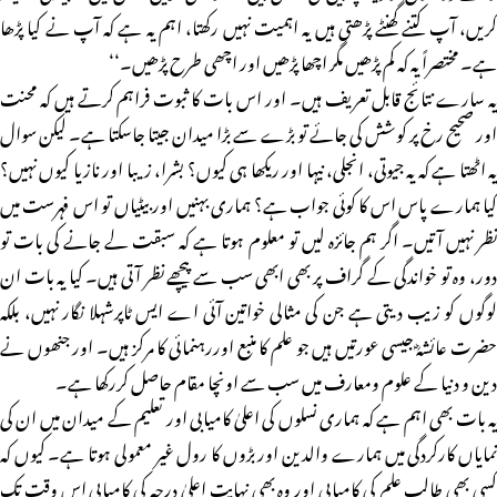
کریں، آپ کتنے گھنٹے پڑھتی ہیں یہ اہمیت نہیں رکھتا، اہم یہ ہے کہ آپ نے کیا پڑھا
ہے۔ مختصراً یہ کہ کم پڑھیں مگر اچھا پڑھیں اور اچھی طرح پڑھیں۔‘‘
یہ سارے نتائج قابل تعریف ہیں۔ اور اس بات کا ثبوت فراہم کرتے ہیں کہ محنت
اور صحیح رخ پر کوشش کی جائے تو بڑے سے بڑا میدان جیتا جاسکتا ہے۔ لیکن سوال
یہ اٹھتا ہے کہ یہ جیوتی، انجلی، نیہا اور ریکھا ہی کیوں؟ بشرا، زیبا اور نازیا کیوں نہیں؟
کیا ہمارے پاس اس کا کوئی جواب ہے؟ ہماری بہنیں اور بیٹیاں تو اس فہرست میں
نظر نہیں آتیں۔ اگر ہم جائزہ لیں تو معلوم ہوتا ہے کہ سبقت لے جانے کی بات تو
دور، وہ تو خواندگی کے گراف پر بھی ابھی سب سے پیچھے نظر آتی ہیں۔ کیا یہ بات ان
لوگوں کو زیب دیتی ہے جن کی مثالی خواتین آئی اے ایس ٹاپرشہلا نگار نہیں، بلکہ
حضرت عائشہؓ جیسی عورتیں ہیں جو علم کا منبع اوررہنمائی کا مرکز ہیں۔ اور جنھوں نے
دین و دنیا کے علوم ومعارف میں سب سے اونچا مقام حاصل کررکھا ہے۔
یہ بات بھی اہم ہے کہ ہماری نسلوں کی اعلیٰ کامیابی اور تعلیم کے میدان میں ان کی
نمایاں کارکردگی میں ہمارے والدین اور بڑوں کا رول غیر معمولی ہوتا ہے۔ کیوں کہ
کسی بھی طالب علم کی کامیابی اور وہ بھی نہایت اعلیٰ درجہ کی کامیابی اس وقت تک