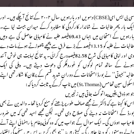
سی بی ایس ای(CBSE) دسویں اور بارہویں سال ۲۰۰۴ کے نتائج آچکے ہیں۔ اور
ایک بار پھر طالبات نے شاندار کارکردگی کا مظاہرہ کرکے میدان جیت لیا ہے۔
بارہویں کے امتحان میں جہاں 69.43فیصد طلبہ نے کامیابی حاصل کی ہے وہیں
طالبات نے طلبہ کو 13.15فیصد کے بڑے فرق سے پیچھے چھوڑتے ہوئے مات دے
دی اور اپنی کامیابی کی شرح 82.58فیصددرج کرائی۔ یہ نتائج نہایت ہی خوش آئند
ہونے کے ساتھ تمام لوگوں کو غوروفکر کی دعوت دیتے ہیں۔ دہلی کی ایک
طالبہ’’جیوتی‘‘ نے بورڈ امتحانات کے دوران شدید قسم کے یرقان کا شکار تھی اپنے
اسکول سین تھامس (St. Thomas) میں ٹاپ کرکے یہ ثابت کردیا کہ :
جو ہو ذوق یقیں پیدا تو کٹ جاتی ہیں زنجیریں
اس کا کہنا ہے کہ ڈاکٹر نے مجھے صاف طور پر پڑھنے کو منع کردیا تھا۔ والدین نے بھی
بورڈ کے امتحانات نہ دینے کی صلاح دی تھی۔ لیکن مجھے امید تھی کہ میں ضرور
کامیاب ہوؤں گی۔ ایک سوال کے جواب میں کہ وہ کوئی پیغام یا رہنمائی اپنے آنے
والے دوستوں کو دینا چاہیں گی، کہتی ہیں: ’’جو بھی کریں، اس میں سنجیدگی اختیار