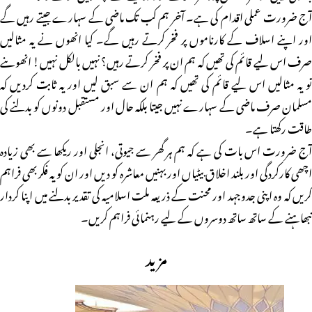
آج ضرورت عملی اقدام کی ہے۔ آخر ہم کب تک ماضی کے سہارے جیتے رہیں گے
اور اپنے اسلاف کے کارناموں پر فخر کرتے رہیں گے۔ کیا انھوں نے یہ مثالیں
صرف اس لیے قائم کی تھیں کہ ہم ان پر فخر کرتے رہیں؟ نہیں بالکل نہیں! انھوںنے
تو یہ مثالیں اس لیے قائم کی تھیں کہ ہم ان سے سبق لیں اور یہ ثابت کردیں کہ
مسلمان صرف ماضی کے سہارے نہیں جیتا بلکہ حال اور مستقبل دونوں کو بدلنے کی
طاقت رکھتا ہے۔
آج ضرورت اس بات کی ہے کہ ہم ہر گھر سے جیوتی، انجلی اور ریکھا سے بھی زیادہ
اچھی کارکردگی اور بلند اخلاق بیٹیاں اور بہنیں معاشرہ کو دیں اور ان کو یہ فکر بھی فراہم
کریں کہ وہ اپنی جدوجہد اور محنت کے ذریعہ ملت اسلامیہ کی تقدیر بدلنے میں اپنا کردار
نبھاہنے کے ساتھ ساتھ دوسروں کے لیے رہنمائی فراہم کریں۔
مزید