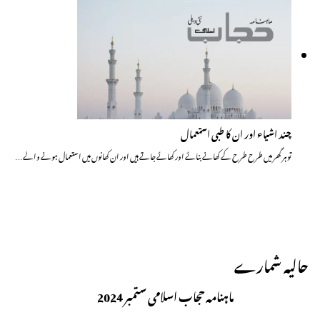
چند اشیاء اور ان کا طبی استعمال
تو ہر گھر میں طرح طرح کے کھانے بنائے اور کھائے جاتے ہیں اور ان کھانوں میں استعمال ہونے والے…
حالیہ شمارے
ماہنامہ حجاب اسلامی ستمبر 2024