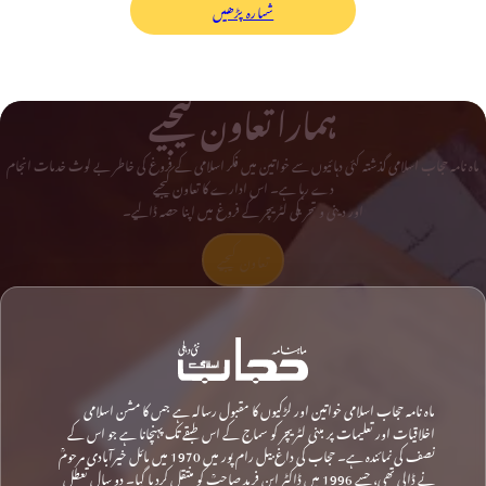
شمارہ پڑھیں
ہمارا تعاون کیجیے
ماہ نامہ حجاب اسلامی گذشتہ کئی دہائیوں سے خواتین میں فکر اسلامی کے فروغ کی خاطر بے لوث خدمات انجام
دے رہا ہے۔ اس ادارے کا تعاون کیجیے
اور دینی و تحریکی لٹریچر کے فروغ میں اپنا حصہ ڈالیے۔
تعاون کیجیے
ماہ نامہ حجاب اسلامی خواتین اور لڑکیوں کا مقبول رسالہ ہے جس کا مشن اسلامی
اخلاقیات اور تعلیمات پر مبنی لٹریچر کو سماج کے اس طبقے تک پہنچانا ہے جو اس کے
نصف کی نمائندہ ہے۔ حجاب کی داغ بیل رام پور میں 1970 میں مائل خیرآبادی مرحومؒ
نے ڈالی تھی، جسے 1996 میں ڈاکٹر ابن فرید صاحبؒ کو منتقل کردیا گیا۔ دو سال تعطل