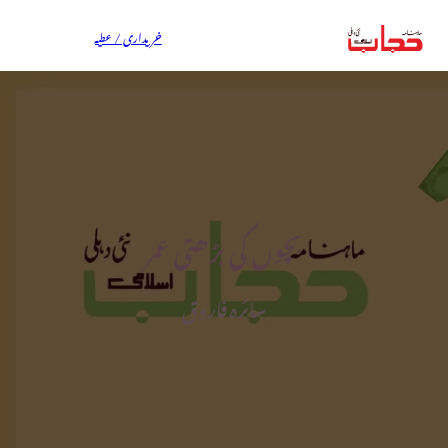
خریداری / عطیہ
بچوں کی بڑھتی عمر
سائرہ فاروق