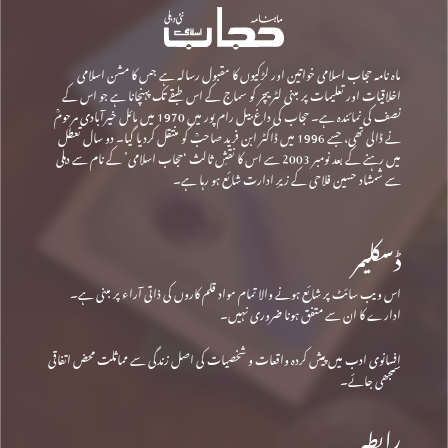
ماہ نامہ حجاب اسلامی خواتین اور لڑکیوں کا مقبول رسالہ ہے جس کا مشن اسلامی
اخلاقیات اور تعلیمات پر مبنی لٹریچر کو سماج کے اس طبقے تک پہنچانا ہے جو اس کے
نصف کی نمائندہ ہے۔ حجاب کی داغ بیل رام پور میں 1970 میں مائل خیرآبادی مرحومؒ
نے ڈالی تھی، جسے 1996 میں ڈاکٹر ابن فرید صاحبؒ کو منتقل کردیا گیا۔ دو سال تعطل
میں رہنے کے بعد نومبر 2003 سے اس کا نقشِ ثالث ‘حجاب اسلامی’ کے نام سے دہلی
سے شمشاد حسین فلاحی کے زیرِ ادارت شائع ہو رہا ہے۔
ڈسکلیمر
اس ویب سائٹ پر شائع ہونے والا تمام مواد قلم کاروں کی ذاتی آراء پر مبنی ہے۔
ادارے کا ان سے متفق ہونا ضروری نہیں۔
افسانوی ادب میں پیش کردہ واقعات و شخصیات کی اصل زندگی سے مماثلت محض اتفاقی
سمجھی جائے۔
رابطہ