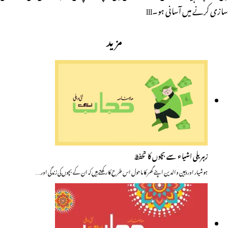
سازی کرنے میں آسانی ہو۔lll
مزید
زہریلی اشیاء سے بچوں کا تحفظ
ہوشیار اور ذہین والدین اپنے گھر کا ماحول اس طرح کا رکھتے ہیں کہ ان کے بچوں کی زندگی اور…