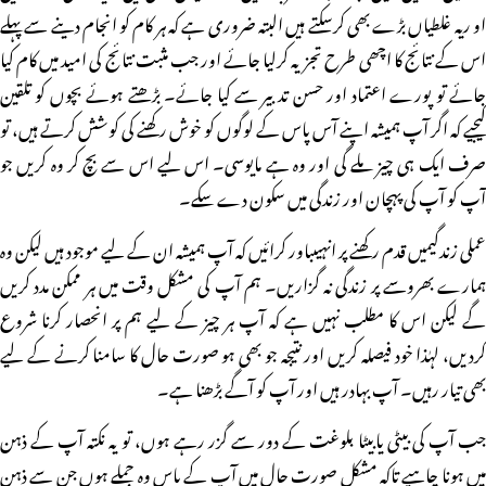
او ریہ غلطیاں بڑے بھی کرسکتے ہیں البتہ ضروری ہے کہ ہر کام کو انجام دینے سے پہلے
اس کے نتائج کا اچھی طرح تجزیہ کرلیا جائے اور جب مثبت نتائج کی امید میں کام کیا
جائے تو پورے اعتماد اور حسن تدبیر سے کیا جائے۔ بڑھتے ہوئے بچوں کو تلقین
کیجیے کہ اگر آپ ہمیشہ اپنے آس پاس کے لوگوں کو خوش رکھنے کی کوشش کرتے ہیں، تو
صرف ایک ہی چیز ملے گی اور وہ ہے مایوسی۔ اس لیے اس سے بچ کر وہ کریں جو
آپ کو آپ کی پہچان اور زندگی میں سکون دے سکے۔
عملی زندگیمیں قدم رکھنے پر انہیںباور کرائیں کہ آپ ہمیشہ ان کے لیے موجود ہیں لیکن وہ
ہمارے بھروسے پر زندگی نہ گزاریں۔ ہم آپ کی مشکل وقت میں ہر ممکن مدد کریں
گے لیکن اس کا مطلب نہیں ہے کہ آپ ہر چیز کے لیے ہم پر انحصار کرنا شروع
کردیں، لہٰذا خود فیصلہ کریں اور نتیجہ جو بھی ہو صورت حال کا سامنا کرنے کے لیے
بھی تیار رہیں۔ آپ بہادر ہیں اور آپ کو آگے بڑھنا ہے۔
جب آپ کی بیٹی یابیٹا بلوغت کے دور سے گزر رہے ہوں، تو یہ نکتہ آپ کے ذہن
میں ہونا چاہیے تاکہ مشکل صورت حال میں آپ کے پاس وہ جملے ہوں جن سے ذہن