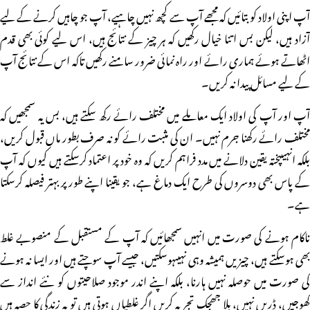
آپ اپنی اولاد کو بتائیں کہ مجھے آپ سے کچھ نہیں چاہیے، آپ جو چاہیں کرنے کے لیے
آزاد ہیں، لیکن بس اتنا خیال رکھیں کہ ہر چیز کے نتائج ہیں، اس لیے کوئی بھی قدم
اٹھاتے ہوئے ہماری رائے اور راہ نمائی ضرور سامنے رکھیں تاکہ اس کے نتائج آپ
کے لیے مسائل پیدا نہ کریں۔
آپ اور آپ کی اولاد ایک معاملے میں مختلف رائے رکھ سکتے ہیں، بس یہ سمجھیں کہ
مختلف رائے رکھنا جرم نہیں۔ ان کی مثبت رائے کو نہ صرف بطور ماں قبول کریں،
بلکہ انہیںپختہ یقین دلانے میں مدد فراہم کریں کہ وہ خود پر اعتماد کرسکتے ہیں کیوں کہ آپ
کے پاس بھی دوسروں کی طرح ایک دماغ ہے، جو یقینا اپنے طور پر بہتر فیصلہ کرسکتا
ہے۔
ناکام ہونے کی صورت میں انہیں سمجھائیں کہ آپ کے مستقبل کے منصوبے غلط
بھی ہوسکتے ہیں، چیزیں ہمیشہ وہی نہیںہوسکتیں، جیسے آپ سوچتے ہیں اور ایسا نہ ہونے
کی صورت میں حوصلہ نہیں ہارنا، بلکہ اپنے اندر موجود صلاحیتوں کو نئے انداز سے
کھوجیں، ڈریں نہیں، بلا جھجک تجربہ کریں اگر غلطیاں ہوتی ہیں تو یہ زندگی کا حصہ ہیں