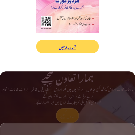
شمارہ پڑھیں
ہمارا تعاون کیجیے
ماہ نامہ حجاب اسلامی گذشتہ کئی دہائیوں سے خواتین میں فکر اسلامی کے فروغ کی خاطر بے لوث خدمات انجام
دے رہا ہے۔ اس ادارے کا تعاون کیجیے
اور دینی و تحریکی لٹریچر کے فروغ میں اپنا حصہ ڈالیے۔
تعاون کیجیے