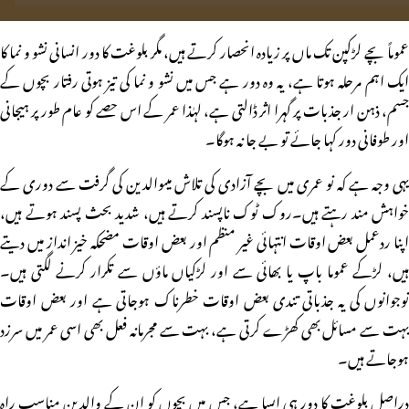
عموماً بچے لڑکپن تک ماں پر زیادہ انحصار کرتے ہیں، مگر بلوغت کا دور انسانی نشو و نما کا
ایک اہم مرحلہ ہوتا ہے، یہ وہ دور ہے جس میں نشو و نما کی تیز ہوتی رفتار بچوں کے
جسم، ذہن ار جذبات پر گہرا اثر ڈالتی ہے، لہٰذا عمر کے اس حصے کو عام طور پر ہیجانی
اور طوفانی دور کہا جائے تو بے جا نہ ہوگا۔
یہی وجہ ہے کہ نو عمری میں بچے آزادی کی تلاش میںوالدین کی گرفت سے دوری کے
خواہش مند رہتے ہیں۔روک ٹوک ناپسند کرتے ہیں، شدید بحث پسند ہوتے ہیں،
اپنا ردعمل بعض اوقات انتہائی غیر منظم اور بعض اوقات مضحکہ خیز انداز میں دیتے
ہیں، لڑکے عموما باپ یا بھائی سے اور لڑکیاں ماؤں سے تکرار کرنے لگتی ہیں۔
نوجوانوں کی یہ جذباتی تندی بعض اوقات خطرناک ہوجاتی ہے اور بعض اوقات
بہت سے مسائل بھی کھڑے کرتی ہے، بہت سے مجرمانہ فعل بھی اسی عمر میں سرزد
ہوجاتے ہیں۔
دراصل بلوغت کا دور ہی ایسا ہے، جس میں بچوں کو ان کے والدین مناسب راہ