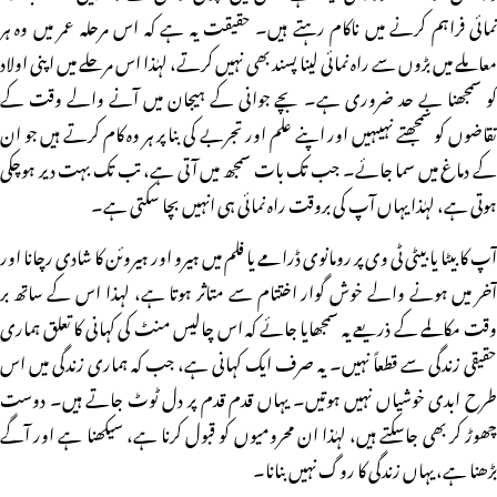
نمائی فراہم کرنے میں ناکام رہتے ہیں۔ حقیقت یہ ہے کہ اس مرحلہ عمر میں وہ ہر
معاملے میں بڑوں سے راہ نمائی لینا پسند بھی نہیں کرتے، لہٰذا اس مرحلے میں اپنی اولاد
کو سمجھنا بے حد ضروری ہے۔ بچے جوانی کے ہیجان میں آنے والے وقت کے
تقاضوں کو سمجھتے نہیںہیں اور اپنے علم اور تجربے کی بنا پر ہر وہ کام کرتے ہیں جو ان
کے دماغ میں سما جائے۔ جب تک بات سمجھ میں آتی ہے، تب تک بہت دیر ہوچکی
ہوتی ہے، لہٰذا یہاں آپ کی بروقت راہ نمائی ہی انہیں بچا سکتی ہے۔
آپ کا بیٹا یا بیٹی ٹی وی پر رومانوی ڈرامے یا فلم میں ہیرو اور ہیروئن کا شادی رچانا اور
آخر میں ہونے والے خوش گوار اختتام سے متاثر ہوتا ہے، لہذا اس کے ساتھ بر
وقت مکالمے کے ذریعے یہ سمجھایا جائے کہ اس چالیس منٹ کی کہانی کا تعلق ہماری
حقیقی زندگی سے قطعاً نہیں۔ یہ صرف ایک کہانی ہے، جب کہ ہماری زندگی میں اس
طرح ابدی خوشیاں نہیں ہوتیں۔ یہاں قدم قدم پر دل ٹوٹ جاتے ہیں۔ دوست
چھوڑ کر بھی جاسکتے ہیں، لہٰذا ان محرومیوں کو قبول کرنا ہے، سیکھنا ہے اور آگے
بڑھنا ہے، یہاں زندگی کا روگ نہیں بنانا۔