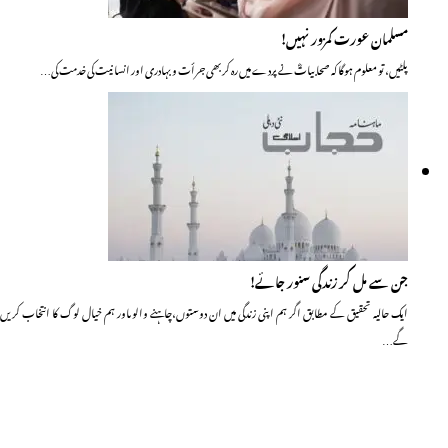
مسلمان عورت کمزور نہیں!
پلٹیں، تو معلوم ہوگا کہ صحابیاتؓ نے پردے میں رہ کر بھی جرأت و بہادری اور انسانیت کی خدمت کی…
جن سے مل کر زندگی سنور جائے!
ایک حالیہ تحقیق کے مطابق اگر ہم اپنی زندگی میں ان دوستوں،چاہنے والوںاور ہم خیال لوگ کا انتخاب کریں
گے…