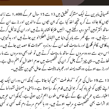
نفسیاتی ماہرین نے ایک مشترکہ تحقیق میں 13 سے 15 سال عمر کے 1,400 سے زائد
بچوں کا جائزہ لے کر یہ نتیجہ اخذ کیا ہے کہ جن بچوں کے والدین اور بڑے ان کے
ساتھ اکثر توہین آمیز رویہ رکھتے ہیں، انہیں طنز کا نشانہ بناتے ہیں اور ان کی تذلیل کرتے
رہتے ہیں، وہ بچے گھر سے باہر کی دنیا میں انتہائی جھگڑالو بن جاتے ہیں اور بدتمیزی،
بدکلامی، گالم گلوچ اور مار پیٹ تک ان کے روزمرہ معمولات کا حصہ بن جاتے ہیں۔
اس وجہ سے وہ دوسروں کے ساتھ مارپیٹ کرتے ہیں تو خود بھی دوسروں سے مار
کھاتے ہیں۔ یہی چیز آگے چل کر ان کی شخصیت میں عدم اعتدال کو جنم دیتی ہے،
اور بڑے ہونے پر وہ تشدد پسند اور مجرمانہ ذہنیت کے حامل بھی بن سکتے ہیں۔
13 سے 19 سال کی عمر کو ’’نوبلوغت‘‘ بھی کہا جاتا ہے، کیونکہ اس دوران ایک بچہ
اپنے بچپن کو خیرباد کہہ کر جوانی میں قدم رکھ رہا ہوتا ہے۔ ذہنی و جسمانی نشوونما کے
اعتبار سے یہ عمر کسی بچے کے لیے خاص طور پر اہم ترین ہوتی ہے، کیونکہ اس عمر میں
جو اثرات بھی شخصیت پر مرتب ہوتے ہیں، وہ بالعموم مرتے دم تک کسی نہ کسی