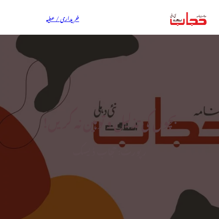
خریداری / عطیہ
بچوں کی تذلیل و توہین نہ کریں!
رپورٹ: حجاب ڈیسک