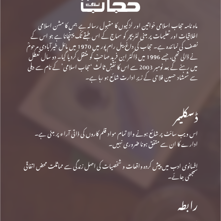
ماہ نامہ حجاب اسلامی خواتین اور لڑکیوں کا مقبول رسالہ ہے جس کا مشن اسلامی
اخلاقیات اور تعلیمات پر مبنی لٹریچر کو سماج کے اس طبقے تک پہنچانا ہے جو اس کے
نصف کی نمائندہ ہے۔ حجاب کی داغ بیل رام پور میں 1970 میں مائل خیرآبادی مرحومؒ
نے ڈالی تھی، جسے 1996 میں ڈاکٹر ابن فرید صاحبؒ کو منتقل کردیا گیا۔ دو سال تعطل
میں رہنے کے بعد نومبر 2003 سے اس کا نقشِ ثالث ‘حجاب اسلامی’ کے نام سے دہلی
سے شمشاد حسین فلاحی کے زیرِ ادارت شائع ہو رہا ہے۔
ڈسکلیمر
اس ویب سائٹ پر شائع ہونے والا تمام مواد قلم کاروں کی ذاتی آراء پر مبنی ہے۔
ادارے کا ان سے متفق ہونا ضروری نہیں۔
افسانوی ادب میں پیش کردہ واقعات و شخصیات کی اصل زندگی سے مماثلت محض اتفاقی
سمجھی جائے۔
رابطہ
پتہ: