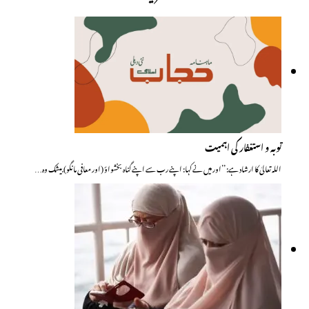
توبہ و استغفار کی اہمیت
اللہ تعالیٰ کا ارشاد ہے: ’’اور میں نے کہا: اپنے رب سے اپنے گناہ بخشواؤ (اور معافی مانگو) بیشک وہ…