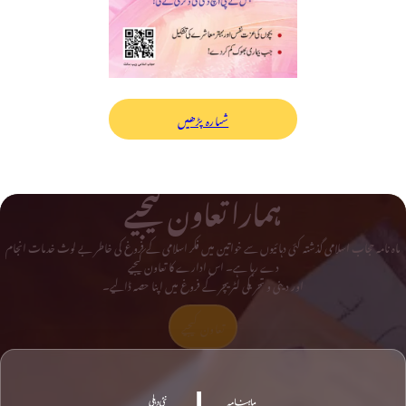
شمارہ پڑھیں
ہمارا تعاون کیجیے
ماہ نامہ حجاب اسلامی گذشتہ کئی دہائیوں سے خواتین میں فکر اسلامی کے فروغ کی خاطر بے لوث خدمات انجام
دے رہا ہے۔ اس ادارے کا تعاون کیجیے
اور دینی و تحریکی لٹریچر کے فروغ میں اپنا حصہ ڈالیے۔
تعاون کیجیے