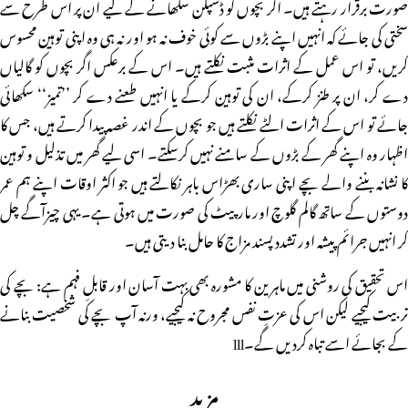
صورت برقرار رہتے ہیں۔ اگر بچوں کو ڈسپلن سکھانے کے لیے ان پر اس طرح سے
سختی کی جائے کہ انہیں اپنے بڑوں سے کوئی خوف نہ ہو اور نہ ہی وہ اپنی توہین محسوس
کریں، تو اس عمل کے اثرات مثبت نکلتے ہیں۔ اس کے برعکس اگر بچوں کو گالیاں
دے کر، ان پر طنز کرکے، ان کی توہین کرکے یا انہیں طعنے دے کر ’’تمیز‘‘ سکھائی
جائے تو اس کے اثرات الٹے نکلتے ہیں جو بچوں کے اندر غصہ پیدا کرتے ہیں، جس کا
اظہار وہ اپنے گھر کے بڑوں کے سامنے نہیں کرسکتے۔ اسی لیے گھر میں تذلیل و توہین
کا نشانہ بننے والے بچے اپنی ساری بھڑاس باہر نکالتے ہیں جو اکثر اوقات اپنے ہم عمر
دوستوں کے ساتھ گالم گلوچ اور مار پیٹ کی صورت میں ہوتی ہے۔ یہی چیزآگے چل
کر انہیں جرائم پیشہ اور تشدد پسند مزاج کا حامل بنا دیتی ہیں۔
اس تحقیق کی روشنی میں ماہرین کا مشورہ بھی بہت آسان اور قابلِ فہم ہے: بچے کی
تربیت کیجیے لیکن اس کی عزتِ نفس مجروح نہ کیجیے، ورنہ آپ بچے کی شخصیت بنانے
کے بجائے اسے تباہ کردیں گے۔lll
مزید