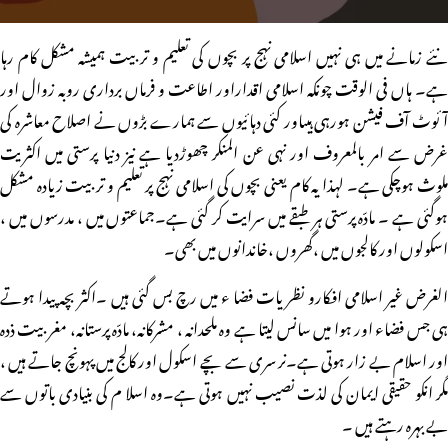
نئے زمانے میں ہی نہیں اسلامی نہج پر بچوں کی تعلیم و تربیت ہمیشہ مشکل کام رہا
ہے۔ ہاں فی الوقت چونکہ اسلامی اقداراور اطاعت و فرماں برداری روبہ زوال اور
آئوٹ آف فیشن ہورہی ہیںاور کئی دہائیوں سے ہمارے بڑوں نے اصلاح معاشرہ کی
غرض سے امر بالمعروف اور نہی عن المنکر چھوڑدیا ہے نیز دنیا پرستی میں اکثریت
ملوث ہوچکی ہے۔ لہذا یہ کام یعنی بچوں کی اسلامی نہج پر تعلیم و تربیت زیادہ مشکل
ہوگئی ہے ۔ مادّہ پرستی ہر طبقے میں سرایت کر گئی ہے۔جماعتوں میں ، مدرسوں میں ،
اسکولوں اور کالجوں میں ،گھروں ،خاندانوں میں بھی۔
الغرض غیر اسلامی افکارو نظریات فضا ء میں رچ بس گئی ہیں ۔اکثر بچہ پیدا ہوتے
ہی جس فضاء اور ہوا میں سانس لیتا ہے وہ ملحدانہ ، مشرکانہ، مادّہ پرستانہ، مغربیت ذدہ
اور اسلام بے زار ہوتی ہے۔نر سری سے بچے اسکول اور کالج میں پہونچ جاتے ہیں ،
مگر انکو حقیقی ایمان کی لذت نصیب نہیں ہوتی ہے۔وہ اسلا م کی بنیادی باتوں سے
بے بہرہ رہتے ہیں ۔