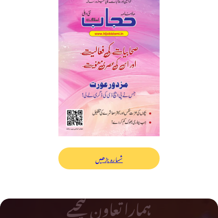
شمارہ پڑھیں
ہمارا تعاون کیجیے