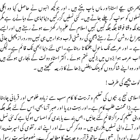
پھر یہی بچے استاذاور ماں باپ بنتے ہیں ، اور جوکچھ انہوں نے حاصل کیا وہ اگلی
نسلوں کو سونپ کر چلے جاتے ہیں۔ کئی نسلیں گزرگئیں دنیا تباہی کے دہانے پر ہے مگر
چونکہ وقتا فوقتا جگہ جگہ کہیں کہیں اسلام کے علمبردار کھڑے ہوتے رہتے ہیں اور ایسے
چراغ روشن کرتے رہتے ہیںجن کی روشنی قرب وجوار میں ہی نہیں دور دراز پھیل جاتی
ہے ۔ اور عرصے تک ماحول جگمگا تا رہتاہے۔اسی لئے دنیا ابھی تک قائم ہے۔لیکن
اب عرصہ ہوا بڑوں میں بڑکپن ختم ہوئے ، اکثر استاد دولت کے پُجاری ہوگئے ہیں
اور وہ اپنے شاگردوں کو بینک بیلنس بڑھا نے کا ذریعہ سمجھتے ہیں ۔
لوٹ پیچھے کی طرف!
اسلامی نہج پر بچوں کی تعلیم و تربیت کا کام سب سے زیادہ خلوص اور قربانی چاہتا
ہے، بڑا محنت طلب کام ہے۔اور بہت دیرپا اور صبر آزما بھی،اس کے لئے جگہ جگہ
دینی تعلیم کہ مراکز قائم کئے جائیں ، جس بندے یا بندی کو احساس ہوگیا ہے کہ نئی نسل
اور آنے والی نسلیں بگڑرہی ہیں ۔ وہ کمر کس لے اور اپنے اند ر تقوی کی اسپرٹ پیدا
کرلے ،اور دل جمعی کے ساتھ قرآن و حدیث کا مطالعہ کرے، خصوصاًسیرت رسول