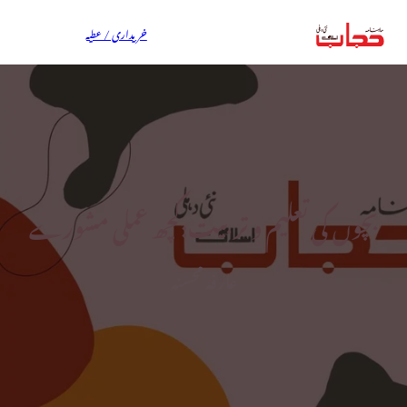
خریداری / عطیہ
بچوں کی تعلیم و تربیت:کچھ عملی مشورے
عارفہ محسنہ