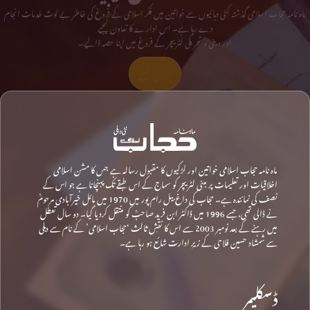
ماہ نامہ حجاب اسلامی گذشتہ کئی دہائیوں سے خواتین میں فکر اسلامی کے فروغ کی خاطر بے لوث خدمات انجام
دے رہا ہے۔ اس ادارے کا تعاون کیجیے
اور دینی و تحریکی لٹریچر کے فروغ میں اپنا حصہ ڈالیے۔
تعاون کیجیے
ماہ نامہ حجاب اسلامی خواتین اور لڑکیوں کا مقبول رسالہ ہے جس کا مشن اسلامی
اخلاقیات اور تعلیمات پر مبنی لٹریچر کو سماج کے اس طبقے تک پہنچانا ہے جو اس کے
نصف کی نمائندہ ہے۔ حجاب کی داغ بیل رام پور میں 1970 میں مائل خیرآبادی مرحومؒ
نے ڈالی تھی، جسے 1996 میں ڈاکٹر ابن فرید صاحبؒ کو منتقل کردیا گیا۔ دو سال تعطل
میں رہنے کے بعد نومبر 2003 سے اس کا نقشِ ثالث ‘حجاب اسلامی’ کے نام سے دہلی
سے شمشاد حسین فلاحی کے زیرِ ادارت شائع ہو رہا ہے۔
ڈسکلیمر