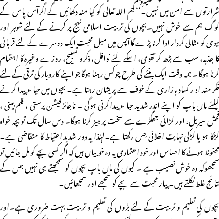
شرارتوں سے امن میں نہیں۔‘‘ ہم اللہ تعالی کو کیا منہ دکھائیں گے اگرآس پا س کے
لوگ ہم سے خوش نہیں۔بچوں کی تربیت اسلامی نہج پر کرنے کے لئے شوہر اور
بیوی کو مثالی کردار ادا کرنا پڑے گا آپس میں میل محبت ایک دوسرے کے لئے قربانی
کا جذبہ، سب سے بڑھ کر تقوی، اسکے لئے نوافل، ذکرو تسبیح، روزے وغیرہ کا اہتمام
کرنا ہوگا ۔ ہمہ وقت ایک بنئے کی طرح چوکس رہنا ہوگاجو اپنے کاروبار کی ترقی کے لئے
فکر مند او ر کساد بازاری کے خوف سے پریشان رہتا ہے۔ بچوں میں حیا ء پیدا کرنے
کیلئے ماں باپ کو اپنے اندر شدید حیا ء پیدا کرنی ہوگی ۔ ناجائز فیشن پرستی ، فلم بینی ،
فحش سیریل، اور لڑائی جھگڑے سے سخت پر ہیز کرنا ہوگا۔ دس سال تک تو بچہ خواہ
لڑکا ہو یا لڑکی نہایت اخلاقی حِس رکھتا ہے۔لہٰذا یہ دور شدید احتیاط کا متقاضی ہے۔
محفوظ ہونے کا احساس اور خود اعتمادی یہ وہ خوبیاں ہیں کہ اگر کسی بچے کو مل جائیں تو
سمجھوکہ وہ خوش نصیب ہے ۔ کیوں کی ماں باپ بچوں کو سمجھتے ہی نہیں جس کے
نتائج غلط نکلتے ہیں۔ پیار محبت سے بچے کو سمجھے اور سمجھائیں۔
بچوں کی تعلیم و تر بیت کے لئے بڑوں کی تعلیم و تربیت بہت ضروری ہے۔اور