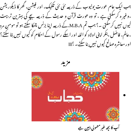
جب ایک عام عورت یوٹیوب کے ذریعہ نئی نئی تکنیک، اور فیشن، گھر کا ڈیکوریشن
،وغیر ہ کرسکتی ہے ، تو وہ عورت قرآن و حدیث کے ذریعہ بچے کی بہترین تربیت
کیوں نہیں کرسکتی ۔؟ جب تم M.B.A.کے ذریعہ اپنا بزنس چمکا سکتے ہو تو مومن مرد
،عالم، فاضل ،بنکر اپنی اولاد کو اللہ اور اسکے رسول کے احکام کو کیوں نہیں بتا سکتے؟
اور معاشرہ صالح کیوں نہیں بنا سکتے۔ ؟lll
مزید
آپ کا بچہ غیر معمولی ذہین ہے