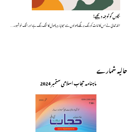
بچوں کو توجہ دیجیے!
اللہ تعالیٰ نے اس کائنات کو رنگ برنگے پھولوں سے سجایا، ہر پھول کا الگ رنگ ہے اور الگ خوشبو۔…
حالیہ شمارے
ماہنامہ حجاب اسلامی ستمبر 2024