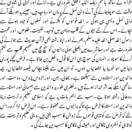
اقراء کے ساتھ باسم ربّک الذیہ الخلق ضروری ہے۔لڑکے اور لڑکی کی شادی کے
وقت سے سوچاجائے کی آنے والی نسل کے یہ ماں اور باپ ہیں، جیسے یہ ہونگے آنے
والی نسل ویسی ہی ہوگی ۔ اللہ قوموں کو بگڑنے اور نسلوں کو تباہ ہونے سے
بچائے۔ اس کے لئے بچوں کے قلب وذہن میں توحید، للہیت، خلوص، اور محبت
رسول اللہ صلی اللہ علیہ وسلم،بھرنے اور اپنا رشتہ بھی قرآن حدیث سے جوڑنے کی
ضرورت ہے اور معاشرے میں پھیلی ہوئی برائیوں کو سچ مچ میں صمیم قلب سے ختم
کرنے کا سوچو ۔ انسان کی سوچ ہی اس کا قول و فعل بن جاتا ہے۔ فرض کیجئے پوری
دنیا میں سو خوبیا ںیا اچھائیاں ہوں۔ تو ان میں سے یقینا پچاس فیصد اچھائیاں، بچہ
والدین اور استادوں سے سیکھتا ہے۔ بھائی، بہن، اور اڑوس پڑوس، دوست، اور
ساتھی اسکے بعد اثر انداز ہوتے ہیں ۔فطری طور پر والدین سے جسمانی اور استاد سے
روحانی رشتہ ہوتا ہے۔سب سے اہم بات یہ ہے کہ اسلامی تعلیم و تربیت دینا
والدین اور استاد کا فرض ہے تاکہ برائیوں سے محفوظ رہے۔ بس فرض ادا کرو۔اس
لئے کہ فر ض سے کوتاہی قوموں کے زوال کا سبب بنتی ہیں ،دینی تعلیم و تربیت سے
کوتاہی تو اُخروی ناکامی اور ہمیشہ کی ناکامی کا سبب بن جائے گی ۔