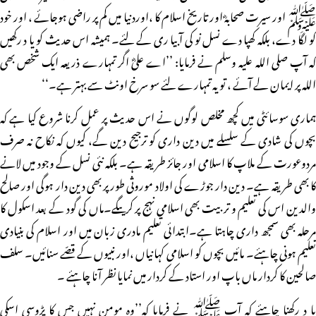
ﷺ اور سیرت صحابہؓ اور تاریخ اسلام کا ،اوردنیا میں کم پر راضی ہوجائے ، اور خود
کو لگا دے، بلکہ کھپا دے نسل نو کی آبیا ری کے لئے۔ ہمیشہ اس حدیث کو یا د رکھیں
کہ آپ صلی اللہ علیہ وسلم نے فرمایا: ’’اے علیؓ اگر تمہارے ذریعہ ایک شخص بھی
اللہ پر ایمان لے آئے ، تو یہ تمہارے لئے سو سرخ اونٹ سے بہتر ہے۔‘‘
ہماری سوسائٹی میں کچھ مخلص لوگوں نے اس حدیث پر عمل کرنا شروع کیا ہے کہ
بچوں کی شادی کے سلسلے میں دین داری کو ترجیح دین گے، کیوں کہ نکاح نہ صرف
مردوعورت کے ملاپ کا اسلامی اور جائز طریقہ ہے۔ بلکہ نئی نسل کے وجود میں لانے
کا بھی طریقہ ہے۔ دین دار جوڑے کی اولاد موروثی طور پر بھی دین دار ہوگی اور صالح
والدین اس کی تعلیم و تربیت بھی اسلامی نہج پر کریںگے۔ماں کی گود کے بعد اسکول کا
مرحلہ بھی سمجھ داری چاہتا ہے۔ابتدائی تعلیم مادری زبان میں اور اسلام کی بنیادی
تعلیم ہونی چاہئے۔ مائیں بچوں کو اسلامی کہانیاں ،اور نبیوں کے قصّے سنائیں۔ سلف
صالحین کا کردار ماں باپ اور استاد کے کردار میں نمایا نظر آنا چاہئے ۔
یا د رکھنا چاہئے کہ آپ ﷺ نے فرمایا کہ’’وہ مومن نہیں جس کا پڑوسی اسکی