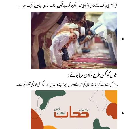
غیر معمولی ذہانت کے حامل افراد کی تعداد اگرچہ کم ہے لیکن یہ ذہانت ساری دنیا میں بہ کثرت موجود…
بچوں کو کس طرح نمازی بنایا جائے؟
پیدائش سے لے کر سات سال کی عمر کے دوران بچہ اپنے والدین اور دیگر اہل خانہ کی تقلید کرنے…