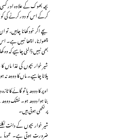
بچہ بھوک کے علاوہ اور کس
کرکے اس کو دور کرنے کی ک
بچے اگر خود کھانا چاہیں، تو ا
چھوڑنا، اچھا نہیں ہے۔ اس 
بھی نہیں ڈالنی چاہیے کہ وہ ک
شیر خوار بچوں کی غذا ماں ک
پلانا چاہیے۔ ماں کا دودھ نہ ہو 
اوپر کا دودھ یا تو گائے کا تازہ
بنا ہوا دودھ ہو۔ خشک دودھ 
پر لکھی ہوتی ہیں۔
شیر خوار بچوں کے دانت نکلن
ضرورت ہوتی ہے۔ عموماً بچے 