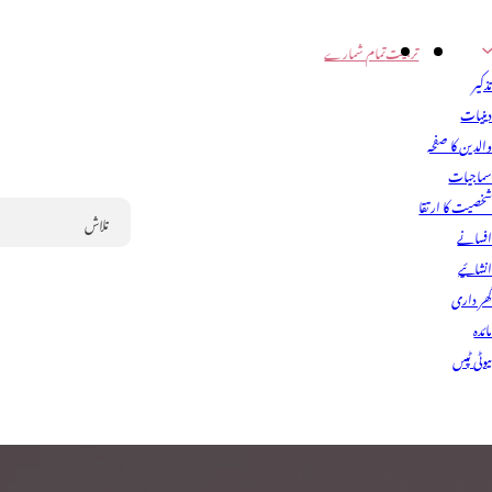
تربیت
تمام شمارے
ذکیر
ینیات
الدین کا صفحہ
ماجیات
خصیت کا ارتقا
فسانے
Search
نشائیے
ھر داری
ائدہ
یوٹی ٹپس