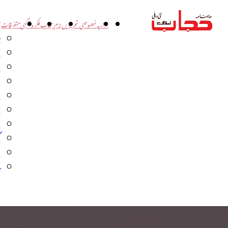
اداریہ
خصوصی تحریریں
بزم حجاب
فکر و آگہی
متفرقات
ت
د
و
س
ش
ا
ا
گ
م
ب