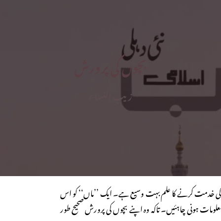
بچوں کی پرورش
زیب النساء
ن کی خدمت کرنے کا علم بہت وسیع ہے۔ ایک ’’ماں‘‘ کو اس
ومات ہونی چاہئیں۔ تاکہ وہ اپنے بچوں کی پرورش صحیح طور