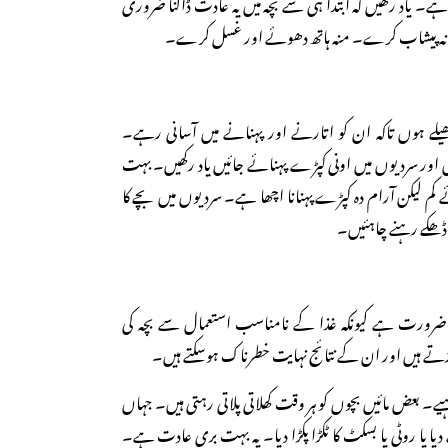
۔ یاد رکھیں کہ ابتدا ہی سے بچہ میں یہ عادت ڈالنا ضروری
اخانہ پیشاب کرے۔ منہ ہاتھ دھوئے اور غسل کرے۔
لے ہوں تاکہ ان کو اتارنے اور پہنانے میں آسانی رہے۔
ور سردیوں میں اونی کپڑے پہنائے جائیں یاد رکھیں۔ بہت
کم لیکن آرام دہ کپڑے پہنانا اچھا ہے۔ سردیوں میں بچے کا
ڈھکے رہنے چاہئیں۔
ضرورت ہے کیونکہ غذا کے نامناسب استعمال سے بچہ کی
ے ہیں اور ان کے نتائج نہایت خطرناک ہوسکتے ہیں۔
یے۔ بعض مائیں بچوں کو ہر وقت کھلاتی پلاتی رہتی ہیں۔ جہاں
دیا یا روٹی یا بسکٹ کا ٹکڑا پکڑا دیا۔ یہ بہت بری عادت ہے۔