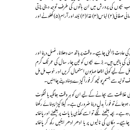
بچوں کی پرورش میں ان باتوں کی طرف توجہ دینی پڑتی
ہے۔ وہ باتیں یہ ہیں: (۱) جسمانی صفائی(۲) لباس(۳) غذا(۴) نیند اور آرام(۵) کھلونے اور
 عادت ڈالنی چاہیے۔ وقت پر ہاتھ منہ دھلانا، غسل دینا اور
ائی کی باتیں ہیں۔ بڑے بچوں کو تین چار سال کی عمر تک گرم
سل کے لیے کوئی اچھا صابون استعمال کریں اور خوب مل مل
 تولیہ سے جسم پونچھ کر فوراً کپڑے پہنادینے چاہئیں۔
انہ کی غلاظت سے بچانے کے لیے ان کو ہر وقت جانگیہ یا لنگوٹ
ہ ہوجائے تو فوراً بدل دینا ضروری ہے۔ گیلا کپڑا پہنائے رکھنا
 بچہ بیٹھنے لگے تو اسے کھڈّی یا پاٹ پر بیٹھنے اور پاخانہ
اہیے۔ مکان کی نالیوں پر یا ادھر ادھر اینٹیں رکھ کر پاخانہ