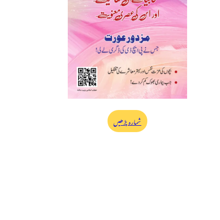
شمارہ پڑھیں