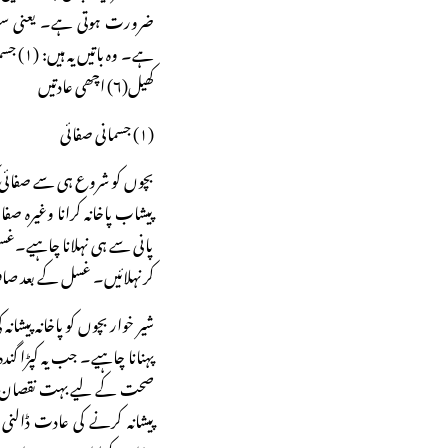
ضرورت ہوتی ہے۔ یعنی سب 
کھیل(۶) اچھی عادتیں
(۱) جسمانی صفائی
بچوں کو شروع ہی سے صفائی کی
پیشاب پاخانہ کرانا وغیرہ صف
پانی سے ہی نہلانا چاہیے۔غ
کر نہلائیں۔ غسل کے بعد صاف
شیر خوار بچوں کو پاخانہ پیش
پہنانا چاہیے۔ جب یہ کپڑا گند
صحت کے لیے بہت نقصان دہ ہے۔
پیشانہ کرنے کی عادت ڈالنی چ