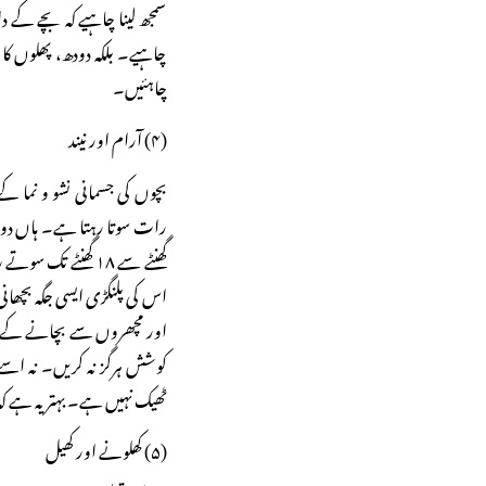
سمجھ لینا چاہیے کہ بچے کے 
چاہیے۔ بلکہ دودھ، پھلوں کا 
چاہئیں۔
(۴) آرام اور نیند
بچوں کی جسمانی نشو و نما کے
گھنٹے سے ۱۸ گھنٹے 
اس کی پلنگڑی ایسی جگہ بچھان
اور مچھروں سے بچانے کے لیے
کوشش ہرگز نہ کریں۔ نہ اسے 
ٹھیک نہیں ہے۔ بہتر یہ ہے کہ 
(۵) کھلونے اور کھیل