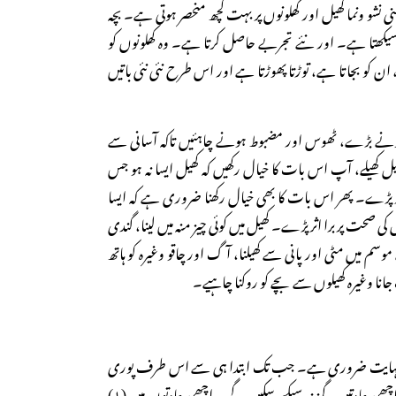
ی نشو ونما کھیل اور کھلونوں پر بہت کچھ منحصر ہوتی ہے۔ بچہ
یکھتا ہے۔ اور نئے تجربے حاصل کرتا ہے۔ وہ کھلونوں کو
 ان کو بجاتا ہے، توڑتا پھوڑتا ہے اور اس طرح نئی نئی باتیں
ونے بڑے، ٹھوس اور مضبوط ہونے چاہئیں تاکہ آسانی سے
ل کھیلے، آپ اس بات کا خیال رکھیں کہ کھیل ایسا نہ ہو جس
 پڑے۔ پھر اس بات کا بھی خیال رکھنا ضروری ہے کہ ایسا
ی صحت پر برا اثر پڑے۔ کھیل میں کوئی چیز منہ میں لینا، گندی
سم میں مٹی اور پانی سے کھیلنا، آگ اور چاقو وغیرہ کو ہاتھ
 جانا وغیرہ کھیلوں سے بچے کو روکنا چاہیے۔
نا نہایت ضروری ہے۔ جب تک ابتدا ہی سے اس طرف پوری
توجہ نہ دی جائے گی۔ بچے اچھی عادتیں ہرگز نہ سیکھ سکیں گے۔ اچھی عادتوں میں (۱)