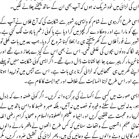
ان کی لڑائی میں خود شریک نہ ہوں کہ آپ بھی ان کے ساتھ چیخنے چلانے لگیں۔
اسی طرح اگر بیوی نے شام کو واپسی پر شوہر سے شکایت کی کہ آج فلاں نے آپ کے
بچے کو مارا ہے اور دھکا دے کر کیچڑ میں گرا دیا ہے یا کوئی زخم یا چوٹ لگ گئی ہے،
شوہر نے فوراً فلاں کے گھر پہنچتے ہی برا بھلا کہنا شروع کر دیا، جب بعد میں بات کھلی تو
پتہ لگا کہ دونوں بچوں کی غلطی تھی، اس نے بھی اس کے کپڑے پھاڑ دیے تھے اور
ناخن مار کر چہرے پر جا بجا نشانات ڈال دیے تھے۔ اگر ایسی کوئی شکایت سنیں تو پہلے
اپنے گھر میں ہی سمجھائیں کہ لڑائی کرنا بری بات ہے، اس سے آپس میں توڑ پیدا ہوتا
ہے اور اس طرح لڑنا انسانیت کے خلاف اور حیوانیت کا کام ہے۔
ایسی صورت میں کسی کے اکسانے کی ہرگز پروا نہ کریں۔ اگر کوئی طعنہ دے کہ بزدل
ہو، بدلہ نہیں لے سکتے وغیرہ تو غصہ میں نہ آئیں، بلکہ صبر و ضبط کا دامن ہاتھ میں لے
کر پیار و محبت سے تلقین کریں اور انبیاء علیہم الصلوٰۃ والسلام و صحابۂ کرام رضی اللہ
تعالیٰ عنہم اجمعین کے واقعات سنائیں کہ کس طرح انھوں نے پتھر مارنے والوں
اور گالیاں دینے والوں کے لیے دعائیں کی ہیں، پھر لڑائی کی تحقیق ضرور کریں، مگر