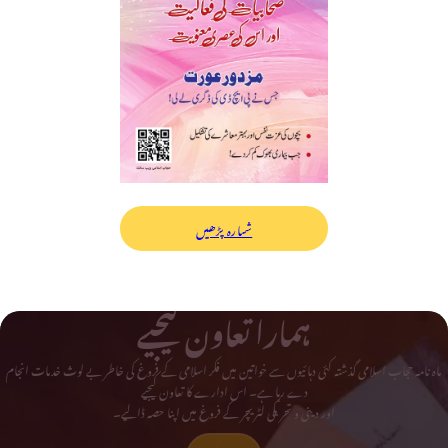
شمارہ پڑھیں
ہمارا تعاون کیجیے
ماہ نامہ حجاب اسلامی گذشتہ کئی دہائیوں سے خواتین میں فکر اسلامی کے فروغ کی خاطر بے لوث خدمات انجام
دے رہا ہے۔ اس ادارے کا تعاون کیجیے
اور دینی و تحریکی لٹریچر کے فروغ میں اپنا حصہ ڈالیے۔