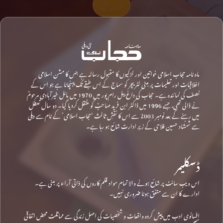
تعاون کیجیے
ماہ نامہ حجاب اسلامی خواتین اور لڑکیوں کا مقبول رسالہ ہے جس کا مشن اسلامی
اخلاقیات اور تعلیمات پر مبنی لٹریچر کو سماج کے اس طبقے تک پہنچانا ہے جو اس کے
نصف کی نمائندہ ہے۔ حجاب کی داغ بیل رام پور میں 1970 میں مائل خیرآبادی مرحومؒ
نے ڈالی تھی، جسے 1996 میں ڈاکٹر ابن فرید صاحبؒ کو منتقل کردیا گیا۔ دو سال تعطل
میں رہنے کے بعد نومبر 2003 سے اس کا نقشِ ثالث ‘حجاب اسلامی’ کے نام سے دہلی
سے شمشاد حسین فلاحی کے زیرِ ادارت شائع ہو رہا ہے۔
ڈسکلیمر
اس ویب سائٹ پر شائع ہونے والا تمام مواد قلم کاروں کی ذاتی آراء پر مبنی ہے۔
ادارے کا ان سے متفق ہونا ضروری نہیں۔
افسانوی ادب میں پیش کردہ واقعات و شخصیات کی اصل زندگی سے مماثلت محض اتفاقی