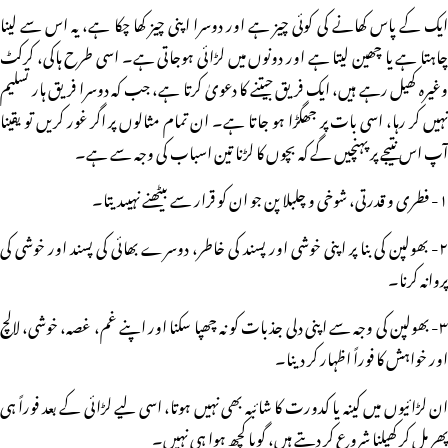
ایک کے پاس کھانے کی کوئی چیز ہے اور دوسرا اپنی چیز کھا چکا ہے، یہ اس سے لینا
چاہتا ہے یا چھین لیتا ہے اور دونوں میں لڑائی ہوجاتی ہے۔ اسی طرح ہاکی، کرکٹ
وغیرہ کھیل رہے ہیں، ایک فریق جیتنے کا دعویٰ کرتا ہے، جب کہ دوسرا فریق ہار تسلیم
نہیں کر رہا، اسی بات پر جھگڑا ہو جاتا ہے۔ ان تمام مثالوں پر اگر غور کریں تو یقینا
آپ اس نتیجے پر پہنچیں گے کہ بچوں کا لڑنا تین اسباب کی وجہ سے ہے۔
۱- فطری و قدرتی، شوخی و چلبلا پن جو ان کو قرار سے بیٹھنے نہیںدیتا۔
۲- بھولپن کی بنا پر اپنی خوشی اور پسند کی خاطر، دوسرے بھائی کی پسند اور خوشی کی
پروانہ کرنا۔
۳- بھولپن کی وجہ سے اپنی دلی جذبات کو نہ چھپا سکنا اور اپنے غم، غصہ، خوشی، لالچ
اور خواہش کا فوراً اظہار کر دینا۔
ان لڑائیوں میں کینہ یا کدورت کا شائبہ بھی نہیں ہوتا، اسی لیے لڑائی کے بعد فوراً ہی
پھر مل کر کھیلنا شروع کر دیتے ہیں، گویا کچھ ہوا ہی نہیں۔