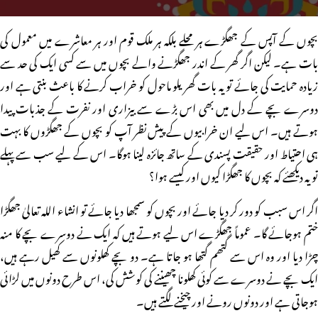
بچوں کے آپس کے جھگڑے ہر محلے بلکہ ہر ملک قوم اور ہر معاشرے میں معمول کی
بات ہے۔ لیکن اگر گھر کے اندر جھگڑنے والے بچوں میں سے کسی ایک کی حد سے
زیادہ حمایت کی جائے تو یہ بات گھریلو ماحول کو خراب کرنے کا باعث بنتی ہے اور
دوسرے بچے کے دل میں بھی اس بڑے سے بیزاری اور نفرت کے جذبات پیدا
ہوتے ہیں۔ اس لیے ان خرابیوں کے پیش نظر آپ کو بچوں کے جھگڑوں کا بہت
ہی احتیاط اور حقیقت پسندی کے ساتھ جائزہ لینا ہوگا۔ اس کے لیے سب سے پہلے
تو یہ دیکھئے کہ بچوں کا جھگڑا کیوں اور کیسے ہوا؟
اگر اس سبب کو دور کر دیا جائے اور بچوں کو سمجھا دیا جائے تو انشاء اللہ تعالیٰ جھگڑا
ختم ہوجائے گا۔ عموماً جھگڑے اس لیے ہوتے ہیں کہ ایک نے دوسرے بچے کا منہ
چڑا دیا اور وہ اس سے گتھم گتھا ہو جاتا ہے۔ دو بچے کھلونوں سے کھیل رہے ہیں،
ایک بچے نے دوسرے سے کوئی کھلونا چھیننے کی کوشش کی، اس طرح دونوں میں لڑائی
ہوجاتی ہے اور دونوں رونے اور چیخنے لگتے ہیں۔