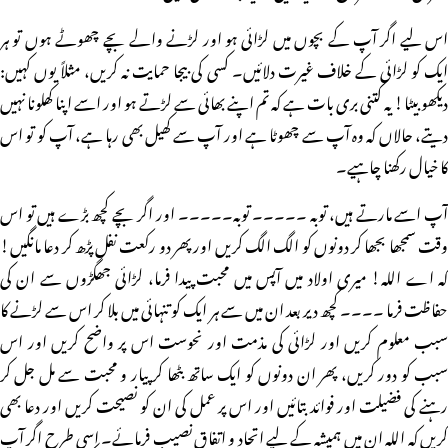
اس لیے اگر آپ کے بچوں میں لڑائی ہو اور لڑنے والے بچے چھوٹے ہوں تو ہر
ایک کو لڑائی کے خلاف غیرت دلائیں۔ کسی کی بیجا حمایت نہ کریں، مثلاً یوں کہیں:
دیکھو بیٹا! یہ کتنی بری بات ہے کہ تم اپنے بھائی سے لڑتے ہو اور اسے اپنا کھلونا نہیں
دیتے، حالاں کہ وہ آپ سے چھوٹا ہے اور آپ سے کھیل بھی رہا ہے، آپ کو تو اس
کا خیال رکھنا چاہیے۔
آپ اسے مارتے ہیں، توبہ ۔۔۔۔۔ توبہ۔۔۔۔۔ اور اگر بچے کچھ بڑے ہیں تو اس
وقت سمجھا بجھا کر دونوں کو الگ الگ کریں اور پھر دو رکعت نفل پڑھ کر دعا مانگیں!
کہ اے اللہ! میری اولاد میں آپس میں محبت پیدا فرما، لڑائی جھگڑوں سے ان کی
حفاظت فرما ۔۔۔۔ کچھ دیر بعد ان میں سے ہر ایک کو تنہائی میں بلا کر اس سے لڑنے کا
سبب معلوم کریں اور لڑائی کی مذمت اور نحوست اس پر واضح کریں اور اس
سبب کو دور کریں، پھر ان دونوں کو ایک ساتھ بٹھا کر پیار و محبت سے مل جل کر
رہنے کی فضیلت اور فوائد بتائیں اور اس پر عمل کی ان کو نصیحت کریں اور دعا بھی
کریں کہ اللہ ان میں ہمیشہ کے لیے اتحاد و اتفاق نصیب فرمائے۔ اسی طرح اگر آپ