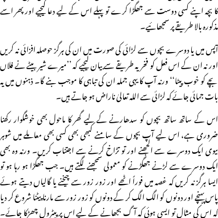
کا بچہ اپنے کسی دوست سے جھگڑا کرے تو پہلے اس کے لیے دعا کیجیے اور پھر اسے
مذکورہ بالا طریقے پر سمجھائیے۔
آپس میں یا دوسرے بچوں سے لڑائی کی صورت میں ان کی ہرگز حوصلہ افزائی نہ کریں
اور نہ ان کے اس فعل کو فخریہ طریقے سے بیان لیجیے کہ ’’میرے شیر بیٹے نے فلاں
بچے کو خوب پیٹا‘‘ ورنہ آپ کا یہی جملہ ان کی تباہی کا موجب بنے گا۔ ذہنوں میں یہ
بات جمائی جائے کہ لڑائی سے اللہ تعالیٰ ناراض ہو جاتے ہیں۔
اس کے ساتھ ساتھ بچوں کو سدھارنے کے لیے گھر کا ماحول بھی خوشگوار رکھنا
ضروری ہے، اس لیے آپ بچوں کے سامنے کبھی بھی کسی بھی معاملے میں شوہر
بیوی ایک دوسرے سے الجھنے اور تو تڑاخ کرنے سے اجتناب کریں۔ ورنہ وہ بھی
ایک دوسرے سے لڑنے جھگڑنے کو معمولی سمجھنے لگتے ہیں۔ جب جھگڑا ہو رہا ہو تو
ایسا ہرگز نہ کریں کہ غصہ میں فوراً اٹھے اور زور زور سے چیخنے یا گالیاں دیتے ہوئے
پاس پہنچے اور دونوں کو الگ الگ کر کے دونوں کو زور زور سے مارنا پیٹنا شروع کر دیا
کہ اس کی مثال تو ایسی ہوئی کہ آگ بجھانے کے لیے اس پر پیٹرول چھڑکا جائے۔