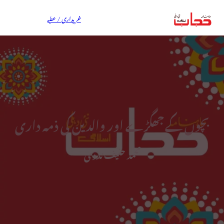
خریداری / عطیہ
بچوں کے جھگڑے اور والدین کی ذمہ داری
محمد حنیف ندوی