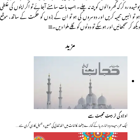
پوشیدہ رہ کر کہ گھر والوں کو پتہ نہ چلے۔ جب بات سامنے آجائے تو اگر اپنوں کی غلطی
ہو تو انہیں تنبیہ کریں اور دوسروں کی ہو تو ان کے بڑوں کو حکمت کے ساتھ، موقع
دیکھ کر سمجھائیں اور ہوسکے تو دونوں کو گلے ملوا دیں۔lll
مزید
اولاد کی تربیت محبت سے
ایک عمر رسیدہ مردِ دانا، دریا کے کنارے بیٹھا، کائنات میں اللہ تعالیٰ کی حسین و جمیل کاری گری سے…