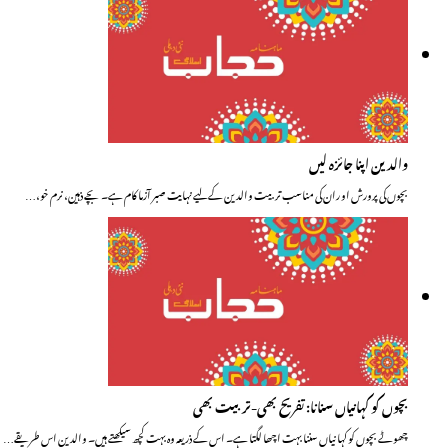
والدین اپنا جائزہ لیں
بچوں کی پرورش او ران کی مناسب تربیت والدین کے لیے نہایت صبر آزما کام ہے۔ بچے ذہین، نرم خو،…
بچوں کو کہانیاں سنانا: تفریح بھی-تربیت بھی
چھوٹے بچوں کو کہانیاں سننا بہت اچھا لگتا ہے۔ اس کے ذریعہ وہ بہت کچھ سیکھتے ہیں۔ والدین اس طریقے…