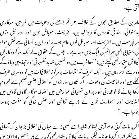
آتی ہے۔
ماہرین کے مطابق بچوں کے خلاف جرائم بڑھنے کی وجوہات میں غریبی، سرکاری
بدعنوانی، اخلاقی قدروں کا دیوالیہ پن، انٹرنیٹ، موبائل فون اور اور ٹیلی وژن
سرفہرست ہیں۔ انٹرنیٹ اور موبائل فون عام ہونے اور ان پر آسانی سے فحش مواد
کی دستیابی بھی جرائم کی ایک بڑی وجہ ہے۔ بچوں کے حقوق کے ایک سرکردہ کارکن
کیلاش ستیارتھی کہتے ہیں: ’’معاشرے میں دو نسلیں شدید نفسیاتی اور تہذیبی دباؤ کے
دور سے گزر رہی ہیں۔ ایک طرف تو امتناعات پر مرکوز اخلاقیات ہیں تو دوسری طرف
کھلے پن اور اباحیت کی دعوت۔ اگر بچوں اور بڑوں کو اخلاقی جنسی تعلیم سے محروم
رکھا جائے گا تو قدرتی طور پر ان نفسیاتی عوارض میں اضافہ ہوگا۔ گاؤں گاؤں میں
انٹرنیٹ اور اسمارٹ فون کے ذریعے فحاشی اور جنس زدگی کو مفت پروسا
جارہاہے۔‘‘
اگر یہ بات کوئی عام آدمی کہتا تو شاید اسے کسی بڑے میاں کی اخلاقی بڑ جان کر آسانی
سے نظر انداز کردیا جاتا۔ لیکن یہ بات کیلاش ستیارتھی کہہ رہے ہیں جنھیں 2014 میں