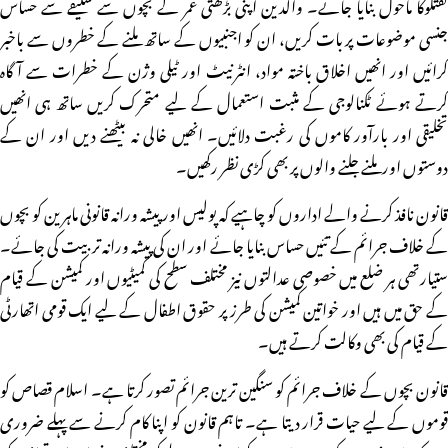
گفتگوکا ماحول بنایا جائے۔ والدین اپنی بڑھتی عمر کے بچوں سے سلیقے سے حساس
جنسی موضوعات پر بات کریں، ان کو اجنبیوں کے ساتھ ملنے کے خطروں سے باخبر
کرائیں اور انھیں اخلاق باختہ مواد، انٹرنیٹ اور ٹیلی وژن کے خطرات سے آگاہ
کرتے ہوئے ٹکنالوجی کے مثبت استعمال کے لیے متحرک کریں ساتھ ہی انھیں
تخلیقی اور بارآور کاموں کی رغبت دلائیں۔ انھیں خالی نہ بیٹھنے دیں اور ان کے
دوستوں اور ملنے جلنے والوں پر بھی کڑی نظر رکھیں۔
قانون نافذ کرنے والے اداروں کو چاہیے کہ پولیس اور پیشہ ورانہ قانونی ماہرین کو بچوں
کے خلاف جرائم کے تئیں حساس بنایا جائے اور ان کی پیشہ ورانہ تربیت کی جائے۔
ستیارتھی ہر ضلع میں خصوصی عدالتوں نیز مختلف سطح کی کمیٹیوں اور کمیشن کے قیام
کے حق میں ہیں اور خواتین کمیشن کی طرز پر حقوق اطفال کے لیے ایک قومی اتھارٹی
کے قیام کی بھی وکالت کرتے ہیں۔
قانون بچوں کے خلاف جرائم کو سنگین ترین جرائم تصور کرتا ہے۔ اسلام قصاص کو
قوموں کے لیے حیات قرار دیتا ہے۔ تاہم قانون کو اپنا کام کرنے سے پہلے ضروری