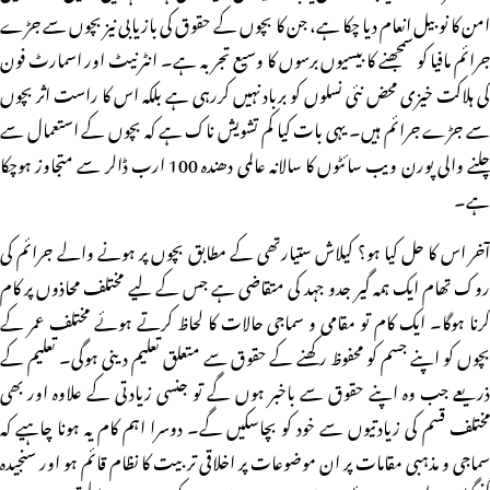
امن کا نوبیل انعام دیا چکا ہے، جن کا بچوں کے حقوق کی بازیابی نیز بچوں سے جڑے
جرائم مافیا کو سمجھنے کا بیسیوں برسوں کا وسیع تجربہ ہے۔ انٹرنیٹ اور اسمارٹ فون
کی ہلاکت خیزی محض نئی نسلوں کو برباد نہیں کررہی ہے بلکہ اس کا راست اثر بچوں
سے جڑے جرائم ہیں۔ یہی بات کیا کم تشویش ناک ہے کہ بچوں کے استعمال سے
چلنے والی پورن ویب سائٹوں کا سالانہ عالمی دھندہ 100 ارب ڈالر سے متجاوز ہوچکا
ہے۔
آخر اس کا حل کیا ہو؟ کیلاش ستیارتھی کے مطابق بچوں پر ہونے والے جرائم کی
روک تھام ایک ہمہ گیر جدو جہد کی متقاضی ہے جس کے لیے مختلف محاذوں پر کام
کرنا ہوگا۔ ایک کام تو مقامی و سماجی حالات کا لحاظ کرتے ہوئے مختلف عمر کے
بچوں کو اپنے جسم کو محفوظ رکھنے کے حقوق سے متعلق تعلیم دینی ہوگی۔ تعلیم کے
ذریعے جب وہ اپنے حقوق سے باخبر ہوں گے تو جنسی زیادتی کے علاوہ اور بھی
مختلف قسم کی زیادتیوں سے خود کو بچاسکیں گے۔ دوسرا اہم کام یہ ہونا چاہیے کہ
سماجی و مذہبی مقامات پر ان موضوعات پر اخلاقی تربیت کا نظام قائم ہو اور سنجیدہ