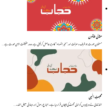
مثالی خاتون
مسلمان عورت جو شرف و منزلت اور ’’خیر النساء‘‘ کا مرتبہ حاصل کرلیتی ہے، وہ در حقیقت ایسی عورت ہے…
محبتِ الٰہی
اللہ تعالیٰ نے دو چیزوں کو اپنی محبت کی پہچان قرار دیا ہے۔ اتباعِ رسولؐ اور جہاد فی سبیل اللہ۔…