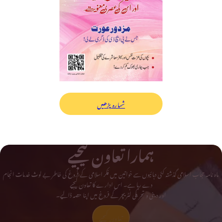
شمارہ پڑھیں
ہمارا تعاون کیجیے
ماہ نامہ حجاب اسلامی گذشتہ کئی دہائیوں سے خواتین میں فکر اسلامی کے فروغ کی خاطر بے لوث خدمات انجام
دے رہا ہے۔ اس ادارے کا تعاون کیجیے
اور دینی و تحریکی لٹریچر کے فروغ میں اپنا حصہ ڈالیے۔
تعاون کیجیے