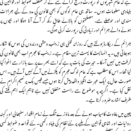
ہے کہ عام شہریوں کو رپورٹ درج کرانے سے لے کر مختلف ضوابط اور قوانین کی
بنیادی معلومات ہوں۔ ساتھ ہی عام لوگوں کو بھی قانون کی مدد کے لیے جرا?ت
مندی اور حوصلے سے، مصلحتوں کو بالائے طاق رکھ کر آگے آنا ہوگا اور بچوں پر
ہونے والے جرائم اور زیادتی کی رپورٹ کرنی ہوگی۔
جرائم کے ریکارڈ بولتے ہیں کہ روزانہ کتنی ہی زینب وحشی درندوں کی ہوس کا شکار
ہوجاتی ہیں۔ یہ انسانیت کا پست ترین مقام ہے۔ زینب کا مجرم اب بھی قانون کی
گرفت میں نہیں آسکا۔ حیرت کی بات یہ ہے کہ اسے بھرے پرے بازار سے اغوا کیا
گیا تھا۔ اس کا مطلب ہے کہ عام لوگ مجرم کو پکڑنے میں آگے نہیں آتے ہیں۔ اس
صورت حال پر ایک عبر ت انگیز واقعہ پیش کرتا ہوں جسے فیس بک پر نعیم اکرام نے
نقل کیا ہے۔ اگرچہ یہ موضوع سے راست متعلق نہیں ہے تاہم ایک اہم نکتے کی
طرف اشارہ ضرور کرتا ہے۔
چین میں بغاوت کامیاب ہونے کے بعد ماؤزے تنگ نے زمام اقتدار سنبھالی اور کہنہ
روایات اور شاہی قوانین کے ملبے پر نئے نظام کی بنیاد رکھی۔ نئے قواعد و ضوابط کسی