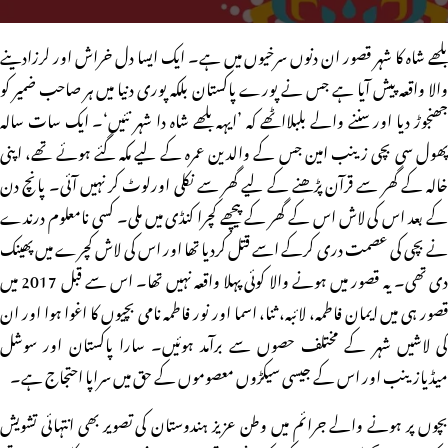
بلھے شاہ کا شہر قصور ان دنوں سرخیوں میں ہے۔ ایک ایسا دل خراش اور لرزادینے
والا واقعہ پیش آیا ہے جس نے پورے پاکستان بلکہ پوری دنیا میں ہر صاحب ضمیر کو
جھنجوڑ دیا اور سننے والے بلبلااٹھے کہ ’ایہہ بلھے شاہ دا شہر نئیں‘۔ ایک سات سالہ
پھول سی بچی زینب امین جس کے والدین عمرہ کے لیے مکہ گئے ہوئے تھے، اپنی
خالہ کے گھر سے قرآن پڑھنے کے لیے گھر سے نکلی اورلوٹ کر نہیں آئی۔ پانچ دن
کے بعد اس کی لاش اس کے گھر کے پیچھے کچرا کنڈی میں ملی۔ کسی نامعلوم درندے
نے بچی کی عصمت دری کرکے اسے قتل کردیا تھا اور اس کی لاش کچرے میں پھینک
دی تھی۔ یہ قصور میں ہونے والا کوئی پہلا واقعہ نہیں تھا۔ اس سے قبل 2017 میں
قصور ہی میں ایمان فاطمہ، لائبہ، ثنا، اسما اور نور فاطمہ نامی بچیوں کا اغوا ہوا اور ان
کی لاشیں شہر کے مختلف حصوں سے برآمد ہوئیں۔ سارا پاکستان اور سوشل
میڈیازینب اور اس کے جیسی سیکڑوں معصوموں کے حق میں سراپا احتجاج ہے۔
بچوں پر ہونے والے جرائم میں وطن عزیز ہندوستان کی تصویر بھی انتہائی تشویش