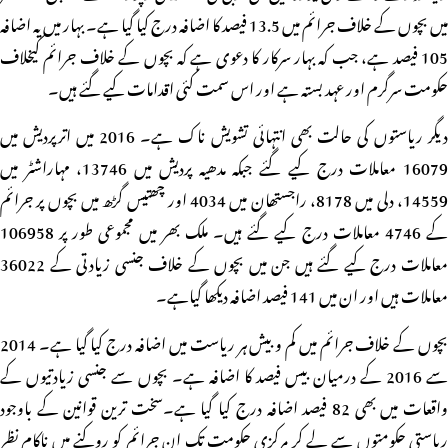
میں بچوں کے خلاف جرائم میں 13.5 فیصد کا اضافہ درج کیا گیا ہے۔ بہار میں یہ اضافہ
105 فیصد ہے، جب کہ بہار سرکار کا دعوی ہے کہ بچوں کے خلاف جرائم کیخلاف
حکومت سرگرم اور عہد بستہ ہے اور اس سمت کئی اقدامات کیے گئے ہیں۔
دیگر ریاستوں کی حالت بھی انتہائی تشویش ناک ہے۔ 2016 میں اترپردیش میں
16079 معاملات درج کیے گئے جبکہ مدھیہ پردیش میں 13746، مہاراشٹر میں
14559، دلی میں 8178، راجستھان میں 4034 اور چھتیس گڑھ میں بچوں پر جرائم
کے 4746 معاملات درج کیے گئے ہیں۔ ملک بھر میں مجموعی طور پر 106958
معاملات درج کیے گئے ہیں جن میں بچوں کے خلاف جنسی زیادتی کے 36022
معاملات ہیں اور ان میں 141 فیصد اضافہ دیکھا گیاہے۔
بچوں کے خلاف جرائم میں کم و بیش ہر ریاست میں اضافہ درج کیا گیا ہے۔ 2014
سے 2016 کے درمیان بیس فیصد کا اضافہ ہے۔ بچوں سے جنسی زیادتیوں کے
واقعات میں بھی 82 فیصد اضافہ درج کیا گیا ہے۔سخت ترین قوانین کے باوجود
ریاستی حکومتوں سے لے کر مرکزی حکومت تک ان جرائم کو روکنے میں ناکام نظر