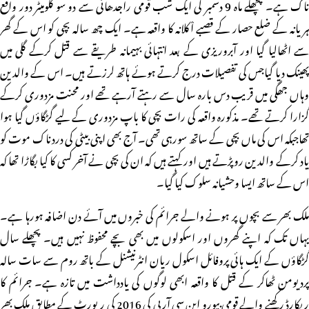
ناک ہے۔ پچھلے ماہ 9 دسمبر کی ایک شب قومی راجدھانی سے دو سو کلومیٹر دور واقع
ہریانہ کے ضلع حصار کے قصبے اْکلانہ کا واقعہ ہے۔ ایک چھ سالہ بچی کو اس کے گھر
سے اٹھالیا گیا اور آبروریزی کے بعد انتہائی بہیمانہ طریقے سے قتل کرکے گلی میں
پھینک دیا گیاجس کی تفصیلات درج کرتے ہوئے ہاتھ لرزتے ہیں۔ اس کے والدین
وہاں جھگی میں قریب دس بارہ سال سے رہتے آرہے تھے اور محنت مزدوری کرکے
گزارا کرتے تھے۔ مذکورہ واقعہ کی رات بچی کا باپ مزدوری کے لیے گڑگاؤں گیا ہوا
تھاجبکہ اس کی ماں بچی کے ساتھ سورہی تھی۔ آج بھی اپنی بیٹی کی دردناک موت کو
یاد کرکے والدین روپڑتے ہیں اور کہتے ہیں کہ ان کی بچی نے آخر کسی کا کیا بگاڑا تھا کہ
اس کے ساتھ ایسا وحشیانہ سلوک کیا گیا۔
ملک بھر سے بچوں پر ہونے والے جرائم کی خبروں میں آئے دن اضافہ ہورہا ہے۔
یہاں تک کہ اپنے گھروں اور اسکولوں میں بھی بچے محفوظ نہیں ہیں۔ پچھلے سال
گڑگاؤں کے ایک ہائی پروفائل اسکول ریان انٹرنیشنل کے باتھ روم سے سات سالہ
پردیومن ٹھاکر کے قتل کا واقعہ ابھی لوگوں کی یادداشت میں تازہ ہے۔ جرائم کا
ریکارڈ رکھنے والے قومی بیورو این سی آر بی کی 2016 کی رپورٹ کے مطابق ملک بھر