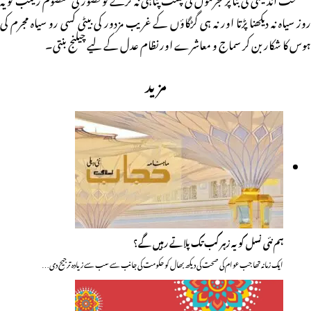
روز سیاہ نہ دیکھنا پڑتا اور نہ ہی گڑگاؤں کے غریب مزدور کی بیٹی کسی رو سیاہ مجرم کی
ہوس کا شکار بن کر سماج و معاشرے اور نظام عدل کے لیے چیلنج بنتی۔
مزید
ہم نئی نسل کو یہ زہر کب تک پلاتے رہیں گے؟
ایک زمانہ تھا جب عوام کی صحت کی دیکھ بھال کو حکومت کی جانب سے سب سے زیادہ ترجیح دی…