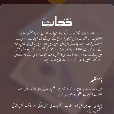
ماہ نامہ حجاب اسلامی خواتین اور لڑکیوں کا مقبول رسالہ ہے جس کا مشن اسلامی
اخلاقیات اور تعلیمات پر مبنی لٹریچر کو سماج کے اس طبقے تک پہنچانا ہے جو اس کے
نصف کی نمائندہ ہے۔ حجاب کی داغ بیل رام پور میں 1970 میں مائل خیرآبادی مرحومؒ
نے ڈالی تھی، جسے 1996 میں ڈاکٹر ابن فرید صاحبؒ کو منتقل کردیا گیا۔ دو سال تعطل
میں رہنے کے بعد نومبر 2003 سے اس کا نقشِ ثالث ‘حجاب اسلامی’ کے نام سے دہلی
سے شمشاد حسین فلاحی کے زیرِ ادارت شائع ہو رہا ہے۔
ڈسکلیمر
اس ویب سائٹ پر شائع ہونے والا تمام مواد قلم کاروں کی ذاتی آراء پر مبنی ہے۔
ادارے کا ان سے متفق ہونا ضروری نہیں۔
افسانوی ادب میں پیش کردہ واقعات و شخصیات کی اصل زندگی سے مماثلت محض اتفاقی
سمجھی جائے۔