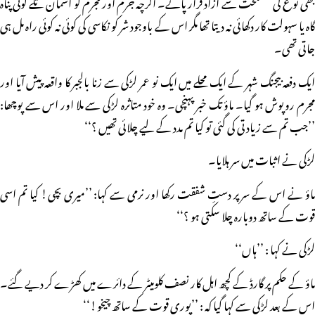
بھی نوع کی مصلحت سے آزاد قرار پائے۔ اگرچہ جرم اور مجرم کو آسمان تلے کوئی پناہ
گاہ یا سہولت کار دکھائی نہ دیتا تھا مگر اس کے باوجود شر کو نکاسی کی کوئی نہ کوئی راہ مل ہی
جاتی تھی۔
ایک دفعہ بیجنگ شہر کے ایک محلے میں ایک نو عمر لڑکی سے زنا بالجبر کا واقعہ پیش آیا اور
مجرم روپوش ہو گیا۔ ماؤ تک خبر پہنچی۔ وہ خود متاثرہ لڑکی سے ملا اور اس سے پوچھا:
’’جب تم سے زیادتی کی گئی تو کیا تم مدد کے لیے چلائی تھیں ؟‘‘
لڑکی نے اثبات میں سر ہلایا۔
ماؤ نے اس کے سر پر دستِ شفقت رکھا اور نرمی سے کہا: ’’میری بچی! کیا تم اسی
قوت کے ساتھ دوبارہ چلا سکتی ہو ؟‘‘
لڑکی نے کہا : ’’ہاں‘‘
ماؤ کے حکم پر گارڈ کے کچھ اہل کار نصف کلومیٹر کے دائرے میں کھڑے کر دیے گئے۔
اس کے بعد لڑکی سے کہا گیا کہ : ’’پوری قوت کے ساتھ چیخو!‘‘