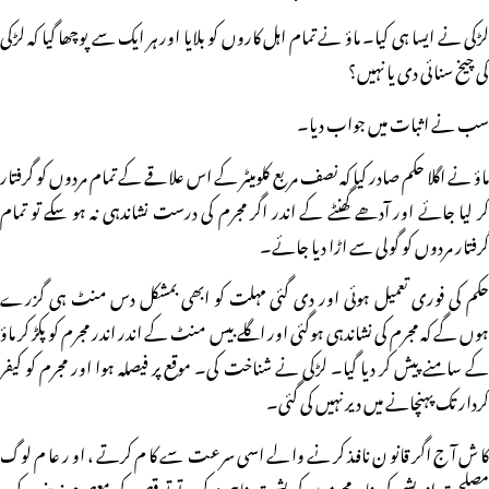
لڑکی نے ایسا ہی کیا۔ ماؤ نے تمام اہل کاروں کو بلایا اور ہر ایک سے پوچھا گیا کہ لڑکی
کی چیخ سنائی دی یا نہیں؟
سب نے اثبات میں جواب دیا۔
ماؤ نے اگلا حکم صادر کیا کہ نصف مربع کلومیٹر کے اس علاقے کے تمام مردوں کو گرفتار
کر لیا جائے اور آدھے گھنٹے کے اندر اگر مجرم کی درست نشاندہی نہ ہو سکے تو تمام
گرفتار مردوں کو گولی سے اڑا دیا جائے۔
حکم کی فوری تعمیل ہوئی اور دی گئی مہلت کو ابھی بمشکل دس منٹ ہی گزرے
ہوں گے کہ مجرم کی نشاندہی ہوگئی اور اگلے بیس منٹ کے اندر اندر مجرم کو پکڑ کر ماؤ
کے سامنے پیش کر دیا گیا۔ لڑکی نے شناخت کی۔ موقع پر فیصلہ ہوا اور مجرم کو کیفر
کردار تک پہنچانے میں دیر نہیں کی گئی۔
کاش آج اگر قانون نافذ کرنے والے اسی سرعت سے کام کرتے، اور عام لوگ
مصلحت اندیشی کی بنا پر مجرموں کی پشت پناہی نہ کرتے تو قصور کی معصوم زینب کو یہ