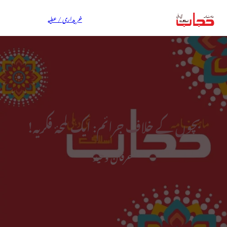
خریداری / عطیہ
بچوں کے خلاف جرائم: ایک لمحۂ فکریہ!
عرفان وحید