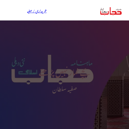
خریداری / عطیہ
بچے نماز نہیں پڑھتے
صفیہ سلطان