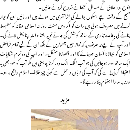
نکاح اور طلاق کے مسائل سمجھانے شروع کردئے جائیں۔
صبح کے وقت بچے اسکول جانے کی افراتفری میں ہوتے ہیں اور مائیں ان کو تیار
کرنے میں مصروف ہوتی ہیں رات کو اگر دس منٹ روزانہ اسلامی عقائد کو مضبوط
بنانے کی باقاعدہ تیاری کے ساتھ کوشش کی جائے تو یہ انشاء اللہ اپنا پھل لائے گی۔
اور آپ کے بچے نہ صرف یہ کہ نماز نہیں چھوڑیں گے بلکہ ان کے لیے تمام فرائض
اسلامی کو بجالانا آسان ہوجائے گا اور چھوڑنا مشکل۔ اور آپ کی وہ تمام شکایات
ایک ساتھ دور ہوجائیں گی جو آپ الگ الگ دور کرنا چاہتی ہیں مگر آپ کو خود بھی یہ
احتیاط کرنی پڑے گی کہ آپ کی زبان و عمل سے کوئی چیز خلاف اسلام واقع نہ ہو۔
ورنہ یہ سارا اہتمام بیکار رہے گا۔
مزید