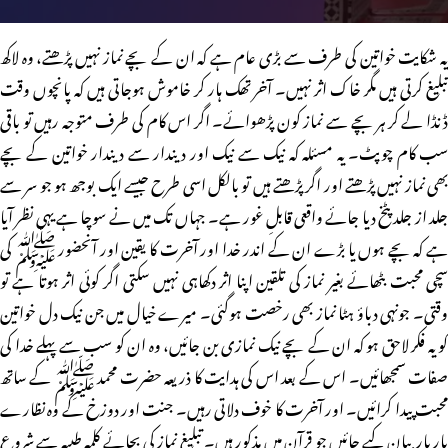
یہ شکایت خواتین کی طرف سے بڑی عام ہے کہ ان کے بچے نماز نہیں پڑھتے، وہ لاکھ
تبلیغ کرتی ہیں مگر خاک اثر نہیں۔ آخر تھک ہار کر خاموش ہوجاتی ہیں کہ پانچوں وقت
ڈنڈا لے کر ہر بچے سے نماز کون پڑھوائے۔ اگر اس کام کی طرف متوجہ رہیں تو باقی
سب کام چوپٹ۔ یہ مسئلہ کہ نیک سے نیک اور دیندار سے دیندار خواتین کے بچے
بھی نماز نہیں پڑھتے اور اگر پڑھتے ہیں تو بالکل اسی طرح جیسے ایک بوجھ ہو جو سر سے
جلد از جلد پٹخ دیا جائے واقعی قابلِ غور ہے۔ جہاں تک میں نے سوچا ہے یہی نظر آیا
ہے کہ بچے ہوں یا بڑے ان کے اندر خدا اور آخرت کا یقین اور آنحضور ﷺ کی
سچی محبت بٹھائے بغیر نماز کی تلقین اپنا اثر دکھاہی نہیں سکتی اگر کوئی اثر ہوتا ہے تو
وقتی۔ جونہی دباؤ ہٹا نماز بھی رخصت ہوگئی۔ میرے خیال میں جن نیک دل خواتین
کو یہ فکر لاحق ہو کہ ان کے بچے نیک نمازی بن جائیں، وہ ان کو سب سے پہلے خدا کی
صفات سمجھائیں۔ اس کے بعد اس کی ہدایت کا ذریعہ حضرت محمد ﷺ کے ساتھ
محبت پیدا کرائیں۔ اور آخرت کا خوف دلاتی رہیں۔ جنت اور دوزخ کے وہ نظارے
بار باربیان کیے جائیں جو قرآن میں مذکور ہیں۔ تبلیغ نماز کی بجائے کلمہ طیبہ سے شروع