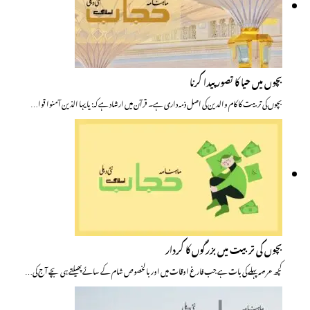
بچوں میں حیا کا تصور پیدا کرنا
بچوں کی تربیت کا کام والدین کی اصل ذمہ داری ہے۔ قرآن میں ارشاد ہے کہ: یایہا الذین آمنوا قوا…
بچوں کی تربیت میں بزرگوں کا کردار
کچھ عرصہ پہلے کی بات ہے جب فارغ اوقات میں اور بالخصوص شام کے سائے پھیلتے ہی بچے آج کی…