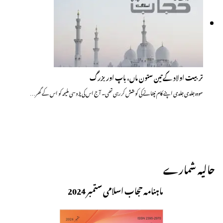
تربیت اولاد کے تین ستون ماں، باپ اور بزرگ
سودہ جلدی جلدی اپنے کام نپٹانے کی کوشش کر رہی تھی۔ آج اس کی پڑوسی ملیحہ کو اس کے گھر…
حالیہ شمارے
ماہنامہ حجاب اسلامی ستمبر 2024