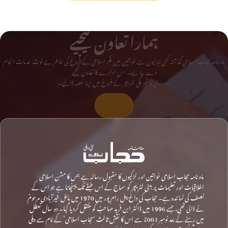
ہمارا تعاون کیجیے
ماہ نامہ حجاب اسلامی گذشتہ کئی دہائیوں سے خواتین میں فکر اسلامی کے فروغ کی خاطر بے لوث خدمات انجام
دے رہا ہے۔ اس ادارے کا تعاون کیجیے
اور دینی و تحریکی لٹریچر کے فروغ میں اپنا حصہ ڈالیے۔
تعاون کیجیے
ماہ نامہ حجاب اسلامی خواتین اور لڑکیوں کا مقبول رسالہ ہے جس کا مشن اسلامی
اخلاقیات اور تعلیمات پر مبنی لٹریچر کو سماج کے اس طبقے تک پہنچانا ہے جو اس کے
نصف کی نمائندہ ہے۔ حجاب کی داغ بیل رام پور میں 1970 میں مائل خیرآبادی مرحومؒ
نے ڈالی تھی، جسے 1996 میں ڈاکٹر ابن فرید صاحبؒ کو منتقل کردیا گیا۔ دو سال تعطل
میں رہنے کے بعد نومبر 2003 سے اس کا نقشِ ثالث ‘حجاب اسلامی’ کے نام سے دہلی