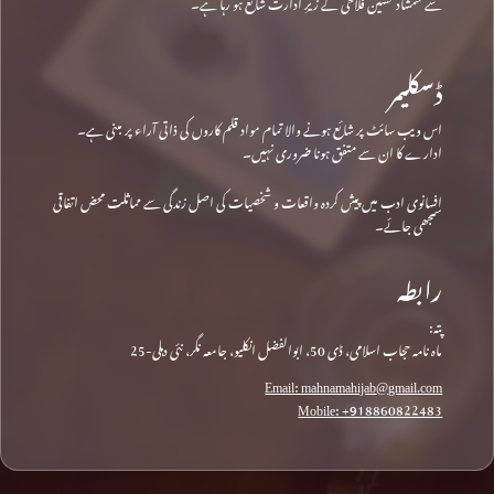
سے شمشاد حسین فلاحی کے زیرِ ادارت شائع ہو رہا ہے۔
ڈسکلیمر
اس ویب سائٹ پر شائع ہونے والا تمام مواد قلم کاروں کی ذاتی آراء پر مبنی ہے۔
ادارے کا ان سے متفق ہونا ضروری نہیں۔
افسانوی ادب میں پیش کردہ واقعات و شخصیات کی اصل زندگی سے مماثلت محض اتفاقی
سمجھی جائے۔
رابطہ
پتہ:
ماہ نامہ حجاب اسلامی، ڈی 50، ابوالفضل انکلیو، جامعہ نگر، نئی دہلی-25
Email: mahnamahijab@gmail.com
Mobile: +918860822483