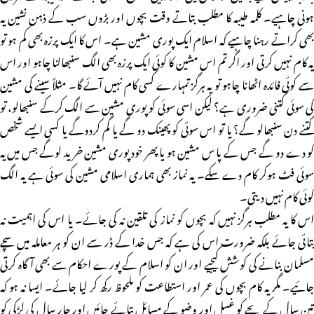
ہونی چاہیے۔ کلمہ طیبہ کا مطلب بتاتے وقت بچوں اور بڑوں سب کے ذہن نشین یہ
بھی کراتے رہنا چاہیے کہ اسلام ایک پوری مشین ہے۔ اس کا ایک پرزہ بھی کم ہو تو
یہ کام نہیں کرتی اور اگر تم اس مشین کا کوئی ایک پرزہ بھی الگ سنبھالنا چاہو اور اس
سے کوئی فائدہ اٹھانا چاہو تو یہ ہرگز تمہارے کسی کام نہیں آئے گا۔ مثلاً سینے کی مشین
کی سوئی کتنی ضروری ہے؟ لیکن اسی سوئی کو پوری مشین سے الگ کرکے سنبھالو، تو
کتنے دن سنبھالو گے؟ یا تو اس سوئی کو پھینک دو گے یا گم کردوگے یا کسی ایسے شخص
کو دے دو گے جس کے پا س مشین ہو یا پھر خود پوری مشین خرید لوگے جس میں یہ
سوئی فٹ ہوکر کام دے سکے۔ یہ نماز بھی ہماری اسلامی مشین کی سوئی ہے یہ الگ
کوئی کام نہیں دیتی۔
اس کا یہ مطلب ہرگز نہیں کہ بچوں کو نماز کی تلقین نہ کی جائے۔ یا اس کی اہمیت نہ
بتائی جائے بلکہ ضرورت اس کی ہے کہ جس خدا کے ڈر سے ان کو ہر معاملہ میں سچے
مسلمان بنانے کی کوشش کیجیے اور ان کو اسلام کے پورے احکام سے بھی آگاہ کرتی
جائیے۔ مگر یہ کام بچوں کی عمر اور استطاعت کو ملحوظ رکھ کر لیا جائے۔ ایسا نہ ہو کہ
تین سال کے بچے کو غسل اور وضو کے مسائل بتائے جائیں اور چار سال کی لڑکی کو