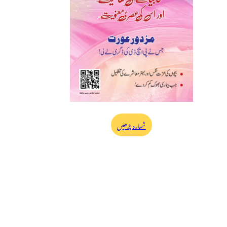
شمارہ پڑھیں