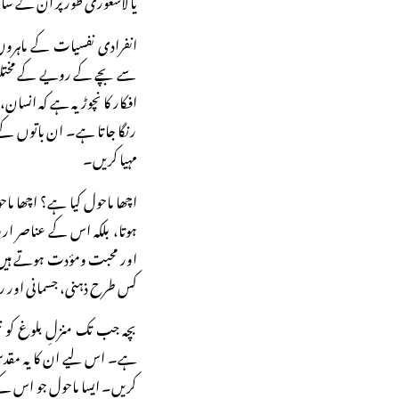
انفرادی نفسیات کے ماہروں
سے بچے کے رویے کے مختلف 
افکار کا نچوڑ یہ ہے کہ انسان
رنگا جاتا ہے۔ ان باتوں کے 
مہیا کریں۔
اچھا ماحول کیا ہے؟ اچھا ماحول
ہوتا، بلکہ اس کے عناصر ار
اور محبت ومؤدت ہوتے ہیں۔ آ
کس طرح ذہنی، جسمانی اور ر
بچہ جب تک منزلِ بلوغ کو نہی
ہے۔ اس لیے ان کا یہ مقدس 
کریں۔ ایسا ماحول جو اس کے 