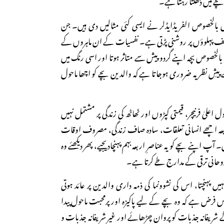
 بالخصوص الفریڈایڈلر نے ایسی کئی مثالیں دی ہیں۔ جن
پہلوؤں پر روشنی پڑتی ہے۔ نفسیات کے ان ماہروں کے
، بالخصوص بچہ اپنے گردو پیش سے متاثر ہوتا اور اسی رنگ میں
پیشِ نظر یہ ضروری ہوجاتا ہے کہ والدین بچے کو اچھا ماحول
 اعلیٰ فرنیچر، قیمتی کپڑوں اور ٹھاٹھ کی زندگی پر مشتمل نہیں
بعہ اچھے انسانی تعلقات، سادہ صاف زندگی، مصروف اوقات
پ اپنے بچے کو یہ عناصرِ اربعہ بہم پہنچادیجیے، پھر دیکھئے وہ
وحانی ترقی کے مدارج طے کرتا ہے۔
ں پہنچتا، اس کی نشوونما کی ذمہ داری والدین پر عائد ہوتی
فرض ہے کہ وہ بچے کے لیے پاکیزہ اور پرمحبت ماحول پیدا
شریفانہ جذبات کو پروان چڑھائے اور غیر شریفانہ جذبات و