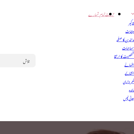
تربیت
تمام شمارے
ذکیر
ینیات
الدین کا صفحہ
ماجیات
خصیت کا ارتقا
فسانے
Search
نشائیے
ھر داری
ائدہ
یوٹی ٹپس