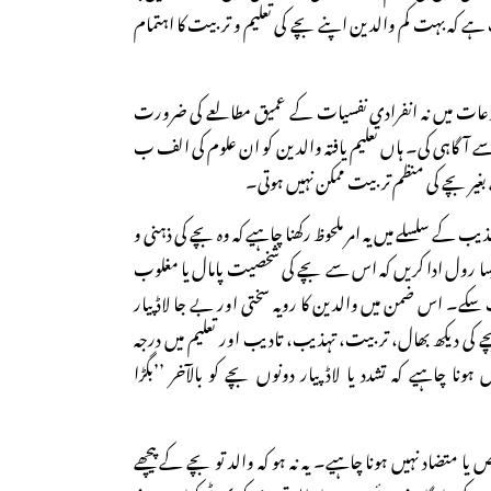
ہے کہ بہت کم والدین اپنے بچے کی تعلیم و تربیت کا اہتمام
روعات میں نہ انفرادی نفسیات کے عمیق مطالعے کی ضرورت
ے آگاہی کی۔ ہاں تعلیم یافتہ والدین کو ان علوم کی الف ب
بغیر بچے کی منظم تربیت ممکن نہیں ہوتی۔
ب کے سلسلے میں یہ امر ملحوظ رکھنا چاہیے کہ وہ بچے کی ذہنی و
یسا رول ادا کریں کہ اس سے بچے کی شخصیت پامال یا مغلوب
 سکے۔ اس ضمن میں والدین کا رویہ سختی اور بے جا لاڈ پیار
 کی دیکھ بھال، تربیت، تہذیب، تادیب اور تعلیم میں درجہ
نا چاہیے کہ تشدد یا لاڈ پیار دونوں بچے کو بالآخر ’’بگڑا
 یا متضاد نہیں ہونا چاہیے۔ یہ نہ ہو کہ والد تو بچے کے پیچھے