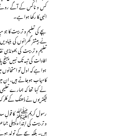
کس و ناکس کے آگے روتے ہیں 
انہی کا رکھا ہوا ہے۔
بچے کی تعلیم و تربیت کا جو
نے بیشتر گھرانوں کی بنیادیں
تعلیم و تربیت کی بھونڈی نق
افادات کی تہہ تک نہیں پہنچ پائے
ہوا ہے کہ اول تو امتحانوں م
کامیاب ہوجاتے ہیں، ان میں 
نے کہا تھا کہ ہمارے تعلیمی
فیکٹریوں نے ڈھنگ کے کلرک ب
رسول کریمﷺ کا قولِ سدید ہ
و تربیت کی ابتداء پہلی جماع
ہیں۔ بلکہ بچے کے تولد ہوت