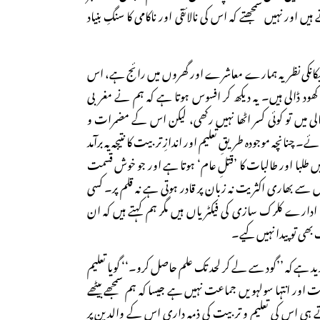
اور نہیں سمجھتے کہ اس کی نالائقی اور ناکامی کا سنگِ بنیاد
 میکانکی نظریہ ہمارے معاشرے اور گھروں میں رائج ہے، اس
 کھود ڈالی ہیں۔ یہ دیکھ کر افسوس ہوتا ہے کہ ہم نے مغربی
الی میں تو کوئی کسر اٹھا نہیں رکھی، لیکن اس کے مضمرات و
۔ چنانچہ موجودہ طریقِ تعلیم اور اندازِ تربیت کا نتیجہ یہ برآمد
یں طلبا اور طالبات کا ’قتلِ عام‘ ہوتا ہے اور جو خوش قسمت
سے بھاری اکثریت نہ زبان پر قادر ہوتی ہے نہ قلم پر۔ کسی
 ادارے کلرک سازی کی فیکٹریاں ہیں مگر ہم کہتے ہیں کہ ان
ھی تو پیدا نہیں کیے۔
ے کہ ’’گود سے لے کر لحد تک علم حاصل کرو۔‘‘ گویا تعلیم
ت اور انتہا سولہویں جماعت نہیں ہے جیسا کہ ہم سمجھے بیٹھے
ے ہی اس کی تعلیم و تربیت کی ذمہ داری اس کے والدین پر