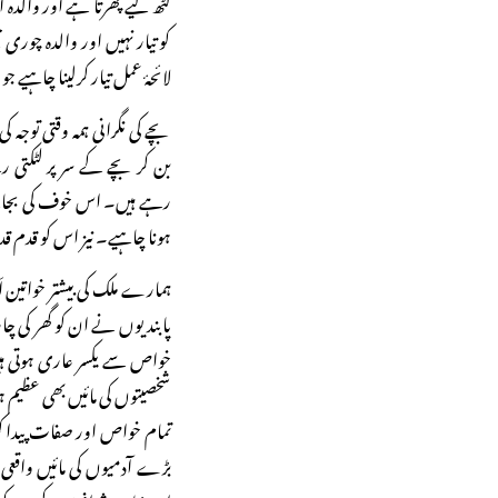
لٹھ لیے پھرتا ہے اور والدہ اس
کو تیار نہیں اور والدہ چور
لائحۂ عمل تیار کرلینا چاہیے 
بچے کی نگرانی ہمہ وقتی توجہ ک
بن کر بچے کے سر پر لٹکتی ر
رہے ہیں۔ اس خوف کی بجائے
ہونا چاہیے۔ نیز اس کو قدم ق
ہمارے ملک کی بیشتر خواتین اَن
پابندیوں نے ان کو گھر کی چار 
خواص سے یکسر عاری ہوتی ہی
شخصیتوں کی مائیں بھی عظیم ہو 
تمام خواص اور صفات پیدا ک
بڑے آدمیوں کی مائیں واقعی