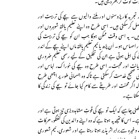
وٹ کوٹ کر بھر دیتی ہیں۔
اور تجربہ کار پڑوسنوں اور ملنے والیوں سے بچے کی تربیت اور
صل کرسکتی ہیں۔ اسی طرح وہ اپنے تعلیم یافتہ شوہروں اور
ں۔ یہ اسی وقت ممکن ہوگا جب ان کو بچے کی تربیت کی
حساس ہو۔ اَن پڑھ یا نیم تعلیم یافتہ ماں اپنے بچے کے اندر
ے کی اہل ہوتی ہے جن کی تخلیق کے لیے رسمی تعلیم ضروری
دیانت اور محبت۔ اسی طرح وہ بچے کی خوراک، لباس اور
حیح خدمت کرسکتی ہے تاکہ وہ جسمانی طور پر اچھی طرح
 اگر محنت اور طریقے سے کام کیا جائے تو بچے کی زندگی کا
اسکتا ہے۔
نی چاہیے کہ ایک تو بچے کی قوتِ مشاہدہ بڑی تیز ہوتی ہے اور
 اس کا نتیجہ یہ ہوتا ہے کہ وہ اپنے والدین کی گفتگو، حرکات
ہ سے برابر اثر پذیر ہوتا رہتا ہے اور شعوری، نیم شعوری
نچے میں ڈھلتا رہتا ہے۔