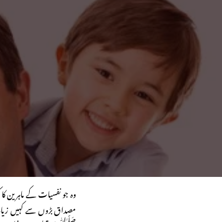
وہ جو نفسیات کے ماہرین کا ک
مصداق بڑوں سے کہیں زیادہ