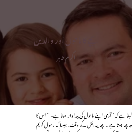
بچے کا ماحول اور والدین
اکرم طاہر
ہنا ہے کہ ’’آدمی اپنے ماحول کی پیداوار ہوتا ہے۔‘‘ اس کا
 بچہ ہوتا ہے۔ بچہ پیدائش کے وقت، جیسا کہ رسول کریم