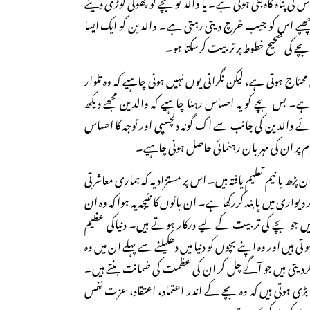
 کی پناہ گاہ بنی ہوئی ہے۔ یا والد تو بچے کو پھوٹی کوڑی دینے
ی چھپے اس کو جیب خرچ دیتی رہتی ہے۔ والدین کو ایک ایسا
جو بچے کی صحیح خطوط پر تربیت کرسکتا ہو۔
ی محتاج ہوتی ہے، لیکن نگرانی یوں نہیں ہونی چاہیے کہ وہ تلوار
ہے۔ بس بچے کو یہ احساس رہنا چاہیے کہ والدین مجھے دیکھ
 والدین کی جانب سے اک گونہ دلچسپی اور توجہ کا احساس
دم پر ان کی مہربان رہنمائی حاصل ہونی چاہیے۔
 پڑھ یا نیم تعلیم یافتہ ہیں۔ اس پر مستزاد یہ کہ ہماری معاشرتی
دیواری میں پابند کررکھا ہے۔ ان باتوں کا نتیجہ یہ ہوا کہ وہ ان
ں جو بچے کی تربیت کے لیے درکار ہوتے ہیں۔ دنیاکی عظیم
تی ہیں اور وہ اپنے بچوں کو دنیا میں دھکیلنے سے پہلے ان میں وہ
ردیتی ہیں جو آگے چل کر ان کی عظمت کی ضمانت بنتے ہیں۔
 بڑی ہوتی ہیں کہ وہ بچے کے اندر اعتماد، اعتقاد، عزت نفس