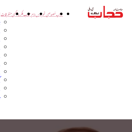
اداریہ
خصوصی تحریریں
بزم حجاب
فکر و آگہی
متفرقات
ت
د
و
س
ش
ا
ا
گ
م
ب