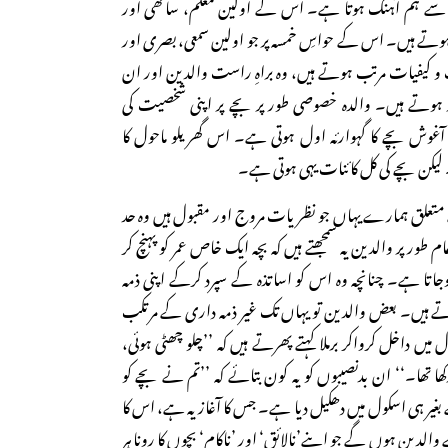
م آہنگ ہوتا ہے۔ اس کے اولین معلّم، ساتھی اور
تے ہیں۔ اس کے حواسِ خمسہ پر جو اولین سمعی، بصری اور
 کیفیات مرتب ہوتے ہیں، وہ براہِ راست والدین اور ان
ہوتے ہیں۔ والدہ خصوصی طور پر بچے پر اپنی شخصیت کی
ٓغوش بچے کا گہوارئہ اول ہوتی ہے۔ اس گھریلو ماحول کا
لیکن بچے کی کل کائنات یہی ہوتی ہے۔
 متعلق ہمارے یہاں جو نظریات مروج اور مقبول ہیں وہ حد
م طور پر والدین یہ سمجھتے ہیں کہ بچہ ایک خاص عمر کو پہنچ کر
جاتا ہے۔ چنانچہ وہ اس کو اساتذہ کے سپرد کرکے اپنی ذمہ
ہیں۔ بعض والدین تو یہاں تک غیر ذمہ داری کے مرتکب
 میں داخل کرواکر برملا کہتے پھرتے ہیں کہ ’’چلو چھٹی ہوئی،
 تھا۔‘‘ ان بدنصیبوں کو یہ کون بتائے کہ ’’تم نے بچے کو
بغیر ہی اسکول میں دھکیل دیا ہے۔ جس کا آغاز یہ ہے، اس کا
سے والدین ہوں گے جو اپنے’نالائق‘ اور ’ناکام‘ بچوں کا رونا ہر