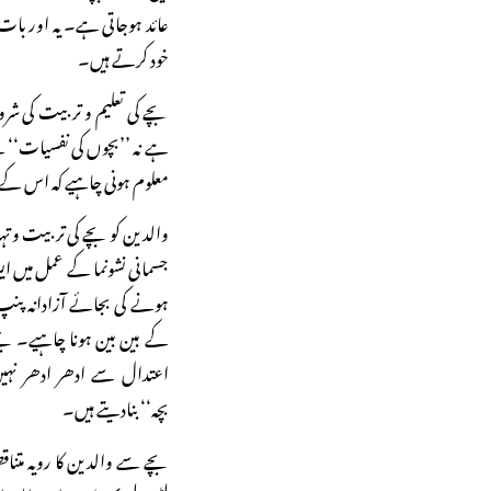
عائد ہوجاتی ہے۔ یہ اور بات 
خود کرتے ہیں۔
بچے کی تعلیم و تربیت کی ش
ہے نہ ’’بچوں کی نفسیات‘‘ س
معلوم ہونی چاہیے کہ اس کے 
والدین کو بچے کی تربیت و تہذی
جسمانی نشونما کے عمل میں ا
ہونے کی بجائے آزادانہ پنپ
کے بین بین ہونا چاہیے۔ بچے
اعتدال سے ادھر ادھر نہیں ہو
بچہ‘‘ بنادیتے ہیں۔
بچے سے والدین کا رویہ متناقص