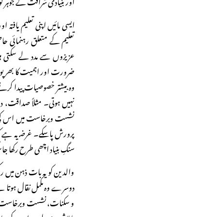
اور بنیادی شرافت کے جوہر ک
ایسی مائیں اپنی تعلیم یافتہ 
تعلیم کے متعلق رہنمائی حا
عزیزوں سے مدد لے سکتی ہی
ضرورت اور اہمیت کا بھرپور ا
وہ بیشتر خصوصیات پیدا کرن
نہیں ہوتی۔ مثلاً صداقت، 
نشست وبرخاست میں اس کی ص
پرورش پاسکے۔ غرضـ یہ ہے کہ
سنگِ بنیاد اچھی طرح رکھا ج
والدین کو یہ بات ذہن میں رکھ
دوسرے وہ مکمل نقال ہوتا ہے۔
و سکنات، نشست وبرخاست وغیر
یا لاشعوری طور پر ان کے سا