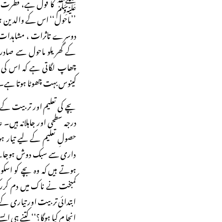
ﷺ کا قول ہے، فطرت سے ہ
’’ماحول‘‘ اس کے والدین ہو
دوسرے تاثرات ، مشاہدات و
کے گھریلو ماحول سے صادر 
چھاپ لگاتی ہے کہ اس کی ا
کینوس بہت چھوٹا ہوتا ہے۔ 
بچے کی تعلیم اور تربیت کے
درجہ سطحی اور جاہلانہ ہیں۔ عا
حصولِ تعلیم کے لیے تیار ہو
داری سے سبک دوش ہوجاتے 
ہوتے ہیں کہ وہ بچے کو اسکول
کمبخت نے ناک میں دم کررکھا
ابتدائی تربیت اور تیاری کے 
انجا م کیا ہوگا؟‘‘ کتنے ہی ای