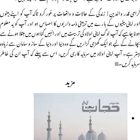
گرامی قدر والدین! زندگی کے حالات و واقعات پر غور کرو تاکہ آپ کو اپنے بیٹوں
اور اپنی بیٹیوں کے بارے میں تربیتی ذمہ داریوں کا احساس ہو اور آپ کو یہ معلوم
ہونا چاہیے کہ آپ لوگ اپنی اولاد کی تربیت میں اور انہیں گناہوں میں مبتلا ہونے سے
بچانے کے لیے جو ایک گھڑی گزاریں گے وہ دنیا اور دنیا کے ساز و سامان سے زیادہ
بہتر ہے۔ آپ اپنی اولاد میں سرمایہ کاری کریں، اس سے پہلے کہ آپ ان کی خاطر
سرمایہ کریں۔lll
مزید