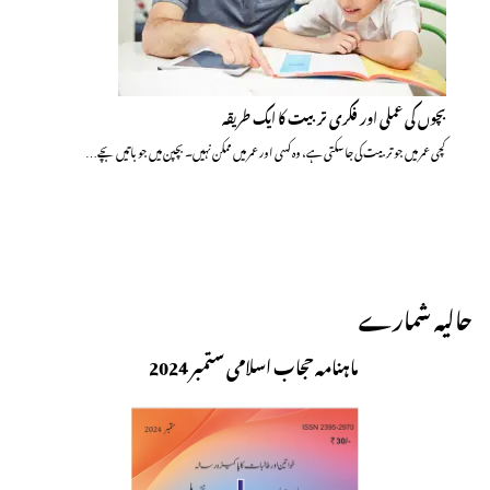
بچوں کی عملی اور فکری تربیت کا ایک طریقہ
کچی عمر میں جو تربیت کی جاسکتی ہے، وہ کسی اور عمر میں ممکن نہیں۔ بچپن میں جو باتیں بچے…
حالیہ شمارے
ماہنامہ حجاب اسلامی ستمبر 2024