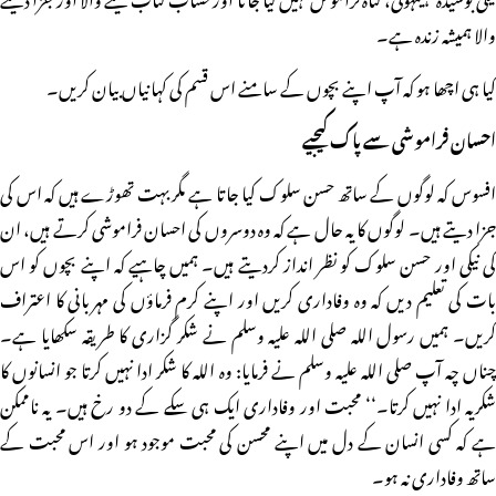
والا ہمیشہ زندہ ہے۔
کیا ہی اچھا ہو کہ آپ اپنے بچوں کے سامنے اس قسم کی کہانیاں بیان کریں۔
احسان فرامــوشی سے پاک کیجیے
افسوس کہ لوگوں کے ساتھ حسن سلوک کیا جاتا ہے مگر بہت تھوڑے ہیں کہ اس کی
جزا دیتے ہیں۔ لوگوں کا یہ حال ہے کہ وہ دوسروں کی احسان فراموشی کرتے ہیں، ان
کی نیکی اور حسن سلوک کو نظر انداز کردیتے ہیں۔ ہمیں چاہیے کہ اپنے بچوں کو اس
بات کی تعلیم دیں کہ وہ وفاداری کریں اور اپنے کرم فرماؤں کی مہربانی کا اعتراف
کریں۔ ہمیں رسول اللہ صلی اللہ علیہ وسلم نے شکر گزاری کا طریقہ سکھایا ہے۔
چناں چہ آپ صلی اللہ علیہ وسلم نے فرمایا: وہ اللہ کا شکر ادا نہیں کرتا جو انسانوں کا
شکریہ ادا نہیں کرتا۔‘‘ محبت اور وفاداری ایک ہی سکے کے دو رخ ہیں۔ یہ ناممکن
ہے کہ کسی انسان کے دل میں اپنے محسن کی محبت موجود ہو اور اس محبت کے
ساتھ وفاداری نہ ہو۔