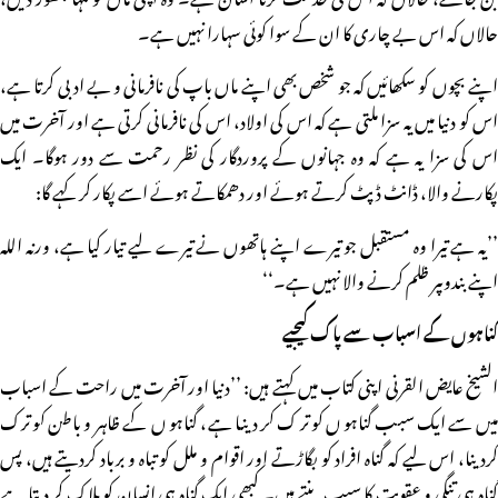
حالاں کہ اس بے چاری کا ان کے سوا کوئی سہارا نہیں ہے۔
اپنے بچوں کو سکھائیں کہ جو شخص بھی اپنے ماں باپ کی نافرمانی و بے ادبی کرتا ہے،
اس کو دنیا میں یہ سزا ملتی ہے کہ اس کی اولاد، اس کی نافرمانی کرتی ہے اور آخرت میں
اس کی سزا یہ ہے کہ وہ جہانوں کے پروردگار کی نظر رحمت سے دور ہوگا۔ ایک
پکارنے والا، ڈانٹ ڈپٹ کرتے ہوئے اور دھمکاتے ہوئے اسے پکار کر کہے گا:
’’یہ ہے تیرا وہ مستقبل جو تیرے اپنے ہاتھوں نے تیرے لیے تیار کیا ہے، ورنہ اللہ
اپنے بندوںپر ظلم کرنے والا نہیں ہے۔‘‘
گناہوں کے اسباب سے پاک کیجیے
الشیخ عایض القرنی اپنی کتاب میں کہتے ہیں: ’’دنیا اور آخرت میں راحت کے اسباب
میں سے ایک سبب گناہوں کو ترک کر دینا ہے، گناہوں کے ظاہر و باطن کو ترک
کردینا، اس لیے کہ گناہ افراد کو بگاڑتے اور اقوام و ملل کو تباہ و برباد کردیتے ہیں، پس
گناہ ہی تنگی و عقوبت کا سبب بنتے ہیں۔ کبھی ایک گناہ ہی انسان کو ہلاک کر دیتا ہے