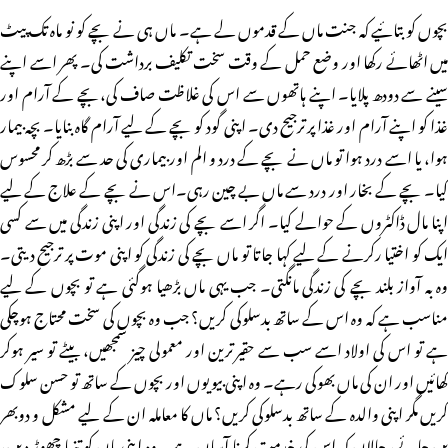
بچوں کو بتائیے کہ جنت ماں کے قدموں لے ہے۔ ماں ہی نے بچے کو نو ماہ تک پیٹ
میں اٹھائے رکھا اور وضع حمل کے وقت سخت تکلیف برداشت کی۔ پھر اسے اپنے
سینے سے دودھ پلایا۔ اپنے ہاتھوں سے اس کی غلاظت صاف کی،بچے کے آرام اور
غذا کو اپنے آرام اور غذا پر ترجیح دی۔ اپنی گود کو بچے کے لیے آرام گاہ بنایا۔ بچہ بیمار
ہوا، یا اسے درد ہوا تو ماں نے بچے کے درد و الم اور بیماری کی حد سے بڑھ کر محسوس
کیا۔ بچے کے بخار اور درد سے ماں بے چین رہی۔اس نے بچے کے علاج کے لیے
اپنا مال ڈاکٹروں کے حوالے کیا۔ اگر اسے بچے کی زندگی اور اپنی زندگی میں سے کسی
ایک کو اختیا رکرنے کے لیے کہا جاتا تو ماں بچے کی زندگی کو اپنی موت پر ترجیح دیتی۔
وہ بہ آواز بلند بچے کی زندگی مانگتی۔ جب یہی ماں بڑھیا ہوگئی ہے تو بچوں کے لیے
مناسب ہے کہ وہ اس کے ساتھ بدسلوکی کریں؟ جب وہ بچوں کی سخت محتاج ہوچکی
ہے تو اس کی اولاد اسے سب سے حقیر ترین اور معمولی چیز سمجھیں، بیٹے تو سیر ہوکر
کھائیں اور ان کی ماں بھوکی رہے۔ وہ اپنی بیویوں اور بچوں کے ساتھ تو حسن سلوک
کریں مگر اپنی والدہ کے ساتھ بدسلوکی کریں؟ ماں کا معاملہ ان کے لیے مشکل و دوبھر
بن جائے، حالاں کہ اس کی خدمت کرنا آسان ہے۔ وہ اپنی ماں کو تنہا چھوڑ دیں،