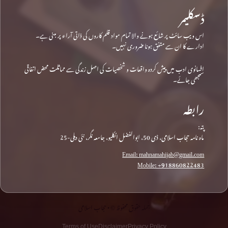
ڈسکلیمر
اس ویب سائٹ پر شائع ہونے والا تمام مواد قلم کاروں کی ذاتی آراء پر مبنی ہے۔
ادارے کا ان سے متفق ہونا ضروری نہیں۔
افسانوی ادب میں پیش کردہ واقعات و شخصیات کی اصل زندگی سے مماثلت محض اتفاقی
سمجھی جائے۔
رابطہ
پتہ:
ماہ نامہ حجاب اسلامی، ڈی 50، ابوالفضل انکلیو، جامعہ نگر، نئی دہلی-25
Email: mahnamahijab@gmail.com
Mobile: +918860822483
جملہ حقوق محفوظ © • حجاب اسلامی
Terms of Use
Disclaimer
Privacy Policy