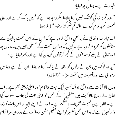
طہارت ہے۔ چناں چہ فرمایا:
’’اور تم پر زندگی کو تنگ نہیں کرنا چاہتا، مگر وہ چاہتا ہے کہ تمہیں پاک کرے اور اپنی
نعمت تم پر تمام کردے، تاکہ تم شکر گزار بنو۔‘‘ (المائدہ)
اللہ تبارک و تعالیٰ نے یہ بھی واضح کر دیا ہے کہ اس نے اس نعمت پاکیزگی سے
منافقوں کو محروم کر دیا ہے۔ کیوں کہ وہ اس نعمت کے مستحق نہیں ہیں۔ چناں چہ
اللہ تعالیٰ نے پہلے تو منافقوں کے کچھ کرتوتوں کو بیان کیا ہے اور پھر فرمایا ہے:
’’یہ وہ لوگ ہیں جن کے دلوں کو اللہ نے پاک کرنا نہ چاہا، ان کے لیے دنیا میں
رسوائی ہے اور آخرت میں سخت سزا۔‘‘ (المائدہ)
درج بالا آیات سے واضح ہوا کہ تطہیر ایک بہت بڑا کام اور اعلیٰ تربیتی مہم ہے۔ اللہ
تعالیٰ نے درج بالا آیت میں ’’تطہیر‘‘ کے عمل کو اپنی ذات کی جانب منسوب کیا
ہے۔ ظاہر ہے یہ نسبت تشریف و تعظیم ہے۔ اللہ نے اپنے انبیا کو اس بات کا ذمہ
دار ٹھہرایا ہے کہ وہ اس عمل تطہیر کو اپنے عظیم مشن رسالت کے دوران سر انجام