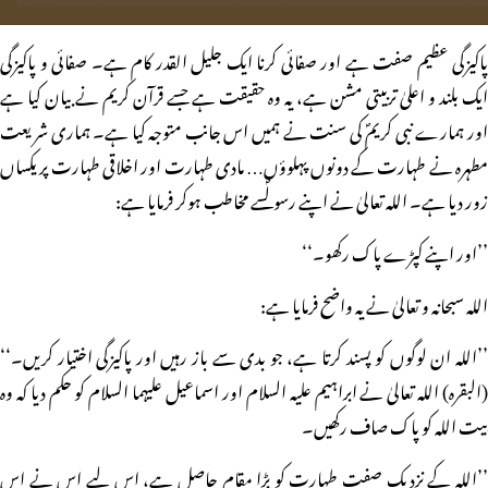
پاکیزگی عظیم صفت ہے اور صفائی کرنا ایک جلیل القدر کام ہے۔ صفائی و پاکیزگی
ایک بلند و اعلیٰ تربیتی مشن ہے، یہ وہ حقیقت ہے جسے قرآن کریم نے بیان کیا ہے
اور ہمارے نبی کریمؐ کی سنت نے ہمیں اس جانب متوجہ کیا ہے۔ ہماری شریعت
مطہرہ نے طہارت کے دونوں پہلوؤں… مادی طہارت اور اخلاقی طہارت پر یکساں
زور دیا ہے۔ اللہ تعالیٰ نے اپنے رسولؐسے مخاطب ہوکر فرمایا ہے:
’’اور اپنے کپڑے پاک رکھو۔‘‘
اللہ سبحانہ و تعالیٰ نے یہ واضح فرمایا ہے:
’’اللہ ان لوگوں کو پسند کرتا ہے، جو بدی سے باز رہیں اور پاکیزگی اختیار کریں۔‘‘
(البقرہ) اللہ تعالیٰ نے ابراہیم علیہ السلام اور اسماعیل علیہما السلام کو حکم دیا کہ وہ
بیت اللہ کو پاک صاف رکھیں۔
’’اللہ کے نزدیک صفت طہارت کو بڑا مقام حاصل ہے، اس لیے اس نے اس