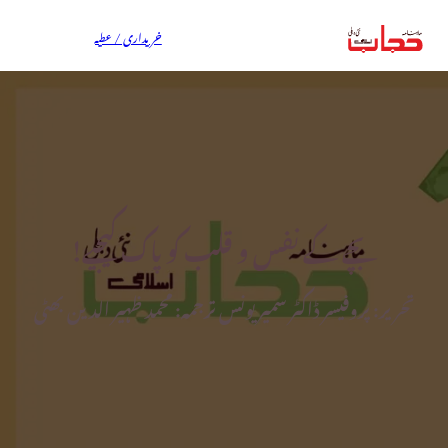
خریداری / عطیہ
بچے کے نفس و قلب کو پاک کیجیے!
تحریر: پروفیسر ڈاکٹر سمیر یونس ترجمہ: محمد ظہیر الدین بھٹی