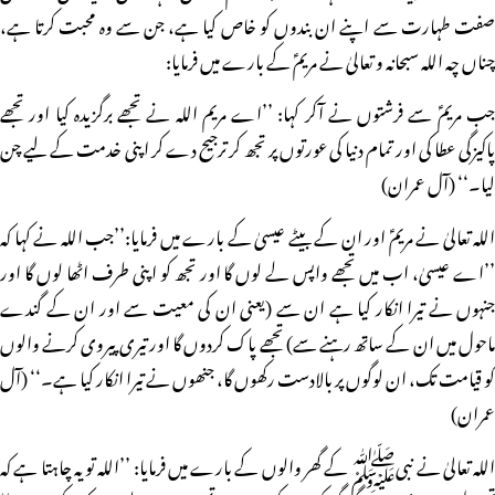
صفت طہارت سے اپنے ان بندوں کو خاص کیا ہے، جن سے وہ محبت کرتا ہے،
چناں چہ اللہ سبحانہ و تعالیٰ نے مریمؑ کے بارے میں فرمایا:
جب مریمؑ سے فرشتوں نے آکر کہا: ’’اے مریم اللہ نے تجھے برگزیدہ کیا اور تجھے
پاکیزگی عطا کی اور تمام دنیا کی عورتوں پر تجھ کر ترجیح دے کر اپنی خدمت کے لیے چن
لیا۔‘‘ (آل عمران)
اللہ تعالیٰ نے مریمؑ اور ان کے بیٹے عیسیٰ کے بارے میں فرمایا:’’جب اللہ نے کہا کہ
’’اے عیسیٰ، اب میں تجھے واپس لے لوں گا اور تجھ کو اپنی طرف اٹھا لوں گا اور
جنہوں نے تیرا انکار کیا ہے ان سے (یعنی ان کی معیت سے اور ان کے گندے
ماحول میں ان کے ساتھ رہنے سے) تجھے پاک کردوں گا اور تیری پیروی کرنے والوں
کو قیامت تک، ان لوگوں پر بالادست رکھوں گا، جنھوں نے تیرا انکار کیا ہے۔‘‘ (آل
عمران)
اللہ تعالیٰ نے نبیﷺ کے گھر والوں کے بارے میں فرمایا: ’’اللہ تو یہ چاہتا ہے کہ