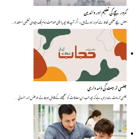
کمزور بچے کی تعلیم اور والدین
بعض بچے تعلیمی لحاظ سے کمزور ہوتے ہیں۔ اگر آپ کا بچہ یا بچی جماعت دوم تک بنیادی تعلیمی استعداد…
جنسی تربیت کی ذمہ داری
جنسی تربیت سے مراد یہ ہے کہ بچہ جب ان معاملات کو سمجھنے کے قابل ہوجائے جو جنس اور انسانی…