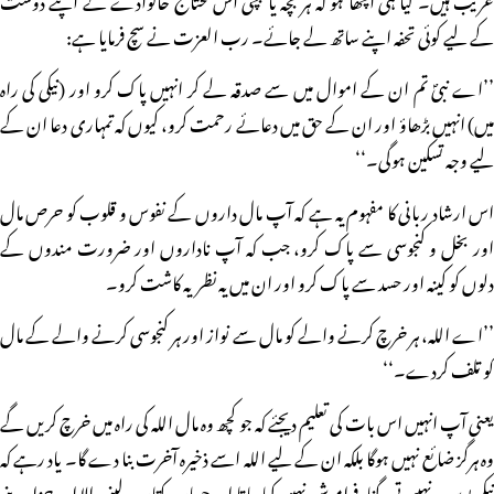
کے لیے کوئی تحفہ اپنے ساتھ لے جائے۔ رب العزت نے سچ فرمایا ہے:
’’اے نبیؐ تم ان کے اموال میں سے صدقہ لے کر انہیں پاک کرو اور (نیکی کی راہ
میں) انہیں بڑھاؤ اور ان کے حق میں دعائے رحمت کرو، کیوں کہ تمہاری دعا ان کے
لیے وجہ تسکین ہوگی۔‘‘
اس ارشاد ربانی کا مفہوم یہ ہے کہ آپ مال داروں کے نفوس و قلوب کو حرص مال
اور بخل و کنجوسی سے پاک کرو، جب کہ آپ ناداروں اور ضرورت مندوں کے
دلوں کو کینہ اور حسد سے پاک کرو اور ان میں یہ نظریہ کاشت کرو۔
’’اے اللہ، ہر خرچ کرنے والے کو مال سے نواز اور ہر کنجوسی کرنے والے کے مال
کو تلف کردے۔‘‘
یعنی آپ انہیں اس بات کی تعلیم دیجئے کہ جو کچھ وہ مال اللہ کی راہ میں خرچ کریں گے
وہ ہرگز ضائع نہیں ہوگا بلکہ ان کے لیے اللہ اسے ذخیرہ آخرت بنا دے گا۔ یاد رہے کہ
نیکی بوسیدہ نہیںہوتی، گناہ فراموش نہیں کیا جاتا اور حساب کتاب لینے والا اور جزا دینے