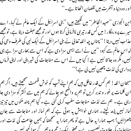
اور وہ دنیا و آخرت میں نقصان اٹھاتا ہے۔‘‘
ابن الجوزی ’’صید الخاطر‘‘ میں لکھتے ہیں: ’’بنی اسرائیل کے ایک عالم نے کہا، اے
میرے پروردگار! میں کس قدر تیری نافرمانی کرتا ہوں اور تو مجھے مہلت دیتا ہے، تو مجھے
عذاب نہیں دیتا!‘‘ چناں چہ اللہ تعالیٰ نے بنی اسرائیل کے ایک نبی کی طرف وحی کی
کہ اس عالم سے کہو: ’’میں نے اسے ایسی سزا دی ہے کہ اس سے بھاری سزا ہے ہی
نہیں، مگر وہ جانتا نہیں ہے! کیا میں نے اس سے مناجات کی شیرینی اور اپنی فرماں
برداری کی لذت چھین نہیں لی ہے؟‘‘
سبحان اللہ! ہم کس قدر غافل ہیں کہ ہم اپنے آپ کو خوش قسمت سمجھتے ہیں، اگر ہم
ان کلمات پر غور و تدبر کریں تو ہم پر واضح ہو جائے کہ ہم میں سے اکثر کو سزا دی جا
رہی ہے۔ ہم سے لذت مناجات سلب کرلی گئی ہے۔ کیا ہم چند منٹوں میں تیز تیز
نماز نہیں پڑھ لیتے۔ ہماری خواہش یہ ہوتی ہے کہ ہم نماز اور مناجات سے جان
چھڑائیں؟ جب ہمارا یہ حال ہے تو پھر ہمارا یہ سمجھنا کہ ہمیں طاعت کی لذت اور
مناجات کی حلاوت نصیب ہے۔ محض ایک زعم و وہم کے سوا کچھ نہیں۔