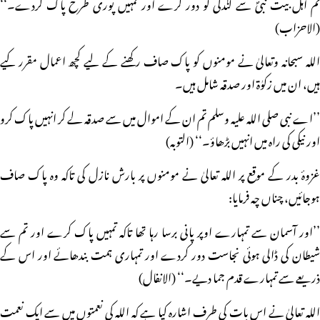
تم اہل بیت نبیؐ سے گندگی کو دور کرے اور تمہیں پوری طرح پاک کردے۔‘‘
(الاحزاب)
اللہ سبحانہ وتعالیٰ نے مومنوں کو پاک صاف رکھنے کے لیے کچھ اعمال مقرر کیے
ہیں، ان میں زکوٰۃ اور صدقہ شامل ہیں۔
’’اے نبی صلی اللہ علیہ وسلم تم ان کے اموال میں سے صدقہ لے کر انہیں پاک کرو
اور نیکی کی راہ میں انہیں بڑھاؤ۔‘‘ (التوبہ)
غزوۂ بدر کے موقع پر اللہ تعالیٰ نے مومنوں پر بارش نازل کی تاکہ وہ پاک صاف
ہوجائیں، چناں چہ فرمایا:
’’اور آسمان سے تمہارے اوپر پانی برسا رہا تھا تاکہ تمہیں پاک کرے اور تم سے
شیطان کی ڈالی ہوئی نجاست دور کردے اور تمہاری ہمت بندھائے اور اس کے
ذریعے سے تمہارے قدم جما دیے۔‘‘ (الانفال)
اللہ تعالیٰ نے اس بات کی طرف اشارہ کیا ہے کہ اللہ کی نعمتوں میں سے ایک نعمت