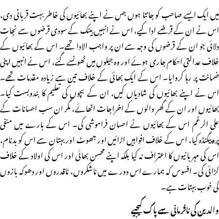
میں ایک ایسے صاحب کو جانتا ہوں جس نے اپنے بھائیوں کی خاطر بہت قربانی دی،
اس نے ان کے قرضے ادا کیے، اس نے انہیں بینک کے سودی قرضوں سے نجات
دلائی جو ان کے قرضوں کی وجہ سے ان پر واجب الادا تھے۔ اس کے بھائیوں کے
خلاف عدالتی احکام جاری ہوئے اور وہ جیلوں میں ٹھونسے گئے، اس نے انہیں اپنی
ضمانت پر رہا کروایا۔ اس کے ایک بھائی کے خلاف تین سے زیادہ مقدمات تھے۔
اس نے اپنے بھائیوں کی شادیاں کیں، ان کے بچوں کی تعلیم کا بندوبست کیا۔
بھائیوں اور ان کے گھر والوں کے اخراجات اٹھائے، مگر ان سب احسانات کے
علی الرغم اس کے بھائیوں نے احسان فراموشی کی۔ اس کے بارے میں منفی
پروپیگنڈہ کیا، اس کے خلاف افواہیں اڑائیں اور جھوٹ اور بہتان سے اس کو بدنام،
اس کی مہربانیوں کا اعتراف نہ کیا بلکہ اپنے محسن بھائی اور اس کی اولاد کے خلاف
لڑائی کی۔ افسوس کہ ہمارے اس دورے میں ناشکروں، ناقدروں اور دھوکہ بازوں
کی خوب بہتات ہے۔
والدین کی نافرمانی سے پاک کیجیے