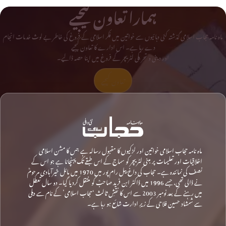
ہمارا تعاون کیجیے
ماہ نامہ حجاب اسلامی گذشتہ کئی دہائیوں سے خواتین میں فکر اسلامی کے فروغ کی خاطر بے لوث خدمات انجام
دے رہا ہے۔ اس ادارے کا تعاون کیجیے
اور دینی و تحریکی لٹریچر کے فروغ میں اپنا حصہ ڈالیے۔
تعاون کیجیے
ماہ نامہ حجاب اسلامی خواتین اور لڑکیوں کا مقبول رسالہ ہے جس کا مشن اسلامی
اخلاقیات اور تعلیمات پر مبنی لٹریچر کو سماج کے اس طبقے تک پہنچانا ہے جو اس کے
نصف کی نمائندہ ہے۔ حجاب کی داغ بیل رام پور میں 1970 میں مائل خیرآبادی مرحومؒ
نے ڈالی تھی، جسے 1996 میں ڈاکٹر ابن فرید صاحبؒ کو منتقل کردیا گیا۔ دو سال تعطل
میں رہنے کے بعد نومبر 2003 سے اس کا نقشِ ثالث ‘حجاب اسلامی’ کے نام سے دہلی
سے شمشاد حسین فلاحی کے زیرِ ادارت شائع ہو رہا ہے۔