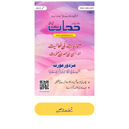
شمارہ پڑھیں