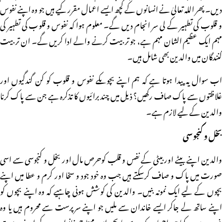
دیں۔ پھر اللہ تعالیٰ نے انسانوں کے کچھ ایسے اعمال مقرر کیے ہیں جو وہ اپنے نفوس
و قلوب کی تطہیر کے لی سر انجام دیں گے۔ معلوم ہوا کہ نفوس و قلوب کی تطہیر کی
مہم ایک عظیم الشان مہم ہے، جو تربیت کرنے والے ادا کریں گے۔ ان تربیت
کنندگان میں والدین بھی شامل ہیں۔
اب سوال یہ پیدا ہوتا ہے کہ ہم اپنے بچوںکے نفوس و قلوب کو کن گندگیوں اور
غلاظتوں سے پاک صاف رکھیں؟ ذیل میں چند برائیوں کا تذکرہ ہے جن سے پاک کرنا
والدین کے لیے لازم ہے۔
بخل و کنجوسی
والدین اپنے بیٹے اور بیٹی کے نفس و قلب کوحرص مال اور بخل و کنجوسی سے اسی
صورت میں پاک و صاف کرسکتے ہیں جب وہ خود جود و سخا اور کرم و عطا میں اپنے
بچوں کے لیے ایک نمونہ بنیں۔ والدین کی کوشش ہونی چاہیے کہ وہ اپنے بچوں کو
اپنے ساتھ لے جاکر ایسے خاندان سے ملیں جو اپنے سرپرست سے محروم ہیں یا وہ
غریب ہیں۔ کیا ہی اچھا ہو کہ ہر بچہ یا بچی اس محتاج خانوادے کے اپنے دوست