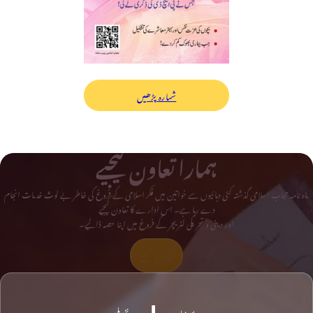
شمارہ پڑھیں
ہمارا تعاون کیجیے
ماہ نامہ حجاب اسلامی گذشتہ کئی دہائیوں سے خواتین میں فکر اسلامی کے فروغ کی خاطر بے لوث خدمات انجام
دے رہا ہے۔ اس ادارے کا تعاون کیجیے
اور دینی و تحریکی لٹریچر کے فروغ میں اپنا حصہ ڈالیے۔
تعاون کیجیے