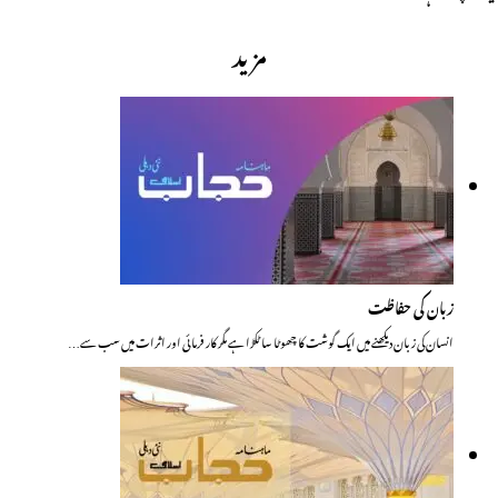
مزید
زبان کی حفاظت
انسان کی زبان دیکھنے میں ایک گوشت کا چھوٹا سا ٹکڑا ہے مگر کار فرمائی اور اثرات میں سب سے…