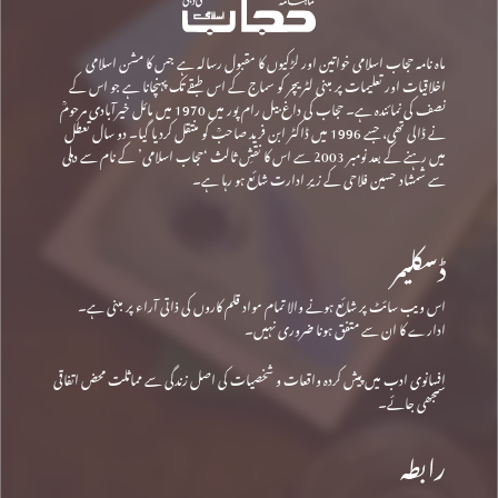
ماہ نامہ حجاب اسلامی خواتین اور لڑکیوں کا مقبول رسالہ ہے جس کا مشن اسلامی
اخلاقیات اور تعلیمات پر مبنی لٹریچر کو سماج کے اس طبقے تک پہنچانا ہے جو اس کے
نصف کی نمائندہ ہے۔ حجاب کی داغ بیل رام پور میں 1970 میں مائل خیرآبادی مرحومؒ
نے ڈالی تھی، جسے 1996 میں ڈاکٹر ابن فرید صاحبؒ کو منتقل کردیا گیا۔ دو سال تعطل
میں رہنے کے بعد نومبر 2003 سے اس کا نقشِ ثالث ‘حجاب اسلامی’ کے نام سے دہلی
سے شمشاد حسین فلاحی کے زیرِ ادارت شائع ہو رہا ہے۔
ڈسکلیمر
اس ویب سائٹ پر شائع ہونے والا تمام مواد قلم کاروں کی ذاتی آراء پر مبنی ہے۔
ادارے کا ان سے متفق ہونا ضروری نہیں۔
افسانوی ادب میں پیش کردہ واقعات و شخصیات کی اصل زندگی سے مماثلت محض اتفاقی
سمجھی جائے۔
رابطہ