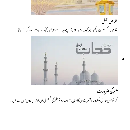
اخلاص عمل
اخلاص کے معنی ہیں کسی چیز کو دوسری ایسی تمام چیزوں سے جو اس کو مکدر اور خراب کرنے والی…
علم کی ضرورت
اگر خواتین چاہتی ہیںکہ دنیاو آخرت میں کامیابی نصیب ہو تو علم کی تحصیل میں کوشاں ہوں اس سے ان…