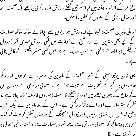
بالغ عمر کے افراد کو ہفتہ میں کم از کم تین گھنٹے ورزش ضرور کرنی چاہئیے تاکہ صحت مند
اور فعال زندگی کے حصول کو ممکن بنا سکیں۔
امریکی ماہرین صحت کا کہنا ہے کہ ورزش بیماریوں سے بچاؤ کے ساتھ ساتھ بصارت
کے لیے بھی بہترین ہے اور صبح کے اوقات میں ہلکی ورزش بصری قشر (وزول
کورٹیکس) پر اچھا اثر ڈالتی ہے اوریہ وہ جگہ ہے جو ہمیں کسی منظر دیکھنے کے قابل بناتی
ہے۔
کیلی فورنیا یونیورسٹی کے شعبہ صحت کے ماہرین کی جانب سے چوہوں اور دیگر
جانوروں پر کیے گئے تجربات سے ثابت ہوا ہے کہ جسمانی سرگرمی کے دوران ان
کے دماغ کے بصری حصے میں نیورونز پہنچنے کا سلسلہ (نیورون فائرنگ) بڑھ جاتا ہے جو
نظر کو بہتر بناتا ہے اور اسے برقرار رکھتی ہے۔ اس کے بعد ماہرین نے ایک تجربہ
وضع کیا جس میں انسانی رویوں اور نیورل امیجنگ کے درمیان تعلق کو نوٹ کیا گیا۔
اس میں دیکھا گیا کہ جسمانی ورزش سے سے انسانی بصارت سے وابستہ دماغی افعال پر
کیا اثر پڑتا ہے۔lll