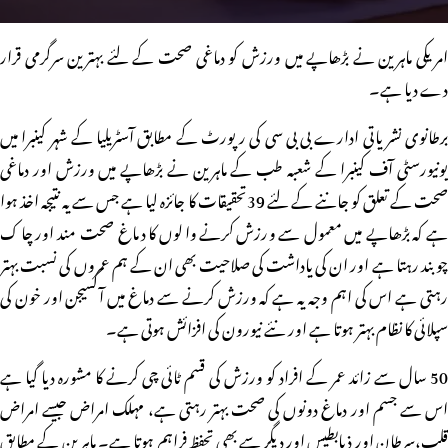
امریکی ماہرین نے بڑھاپے میں ورزش کو دماغی صحت کے لئے بہترین سرگرمی قرار
دے دیا ہے۔
برطانوی نشریاتی ادارے بی بی سی کی رپورٹ کے مطابق آسٹریلیا کے شہر کینبرا میں
یونیورسٹی آف کینبرا کے شعبہ طب کے ماہرین نے بڑھاپے میں ورزش اور دماغی
صحت کے تعلق کو جاننے کے لئے 39تحقیقات کا جائزہ لیا ہے جس سے یہ نتیجہ اخذ ہوا
ہے کہ بڑھاپے میں معمول سے ورزش کرنے والوں کا دماغ صحت مند اور چاک
چوبند رہتا ہے اور ان کی یاداشت کی صلاحیت بھی ان کے ہم عمروں کی نسبت بہتر
رہتی ہے اس کی اہم وجہ یہ ہے کہ ورزش کرنے سے دماغ میں آکسیجن اور خون کی
سپلائی کا نظام بہتر ہوتا ہے اور نئے نیورون کی افزائش ہوتی ہے۔
50 سال سے زائد عمر کے افراد کو ورزش کی قسم ٹائی چی کرنے کا مشورہ دیا گیا ہے
اس سے جسم اور دماغ دونوں کی صحت بہتر رہتی ہے، مہلک امراض جیسے امراض
قلب،سرطان اور ذیابطیس اور دیگر سے بھی تحفظ فراہم ہوتا ہے۔ ماہرین کے مطابق