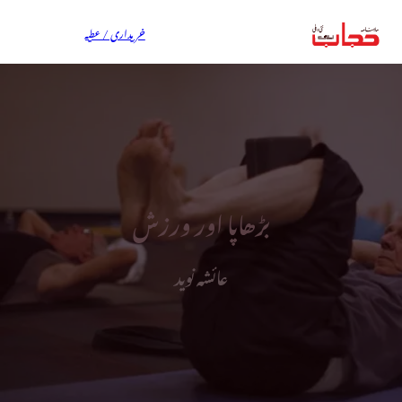
خریداری / عطیہ
بڑھاپا اور ورزش
عائشہ نوید