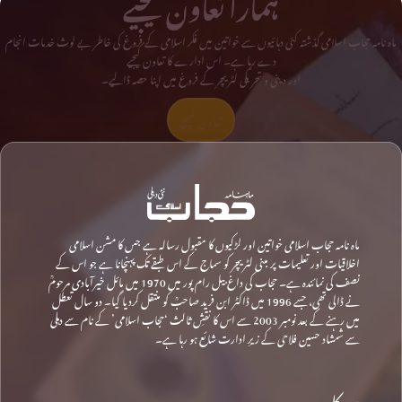
ہمارا تعاون کیجیے
ماہ نامہ حجاب اسلامی گذشتہ کئی دہائیوں سے خواتین میں فکر اسلامی کے فروغ کی خاطر بے لوث خدمات انجام
دے رہا ہے۔ اس ادارے کا تعاون کیجیے
اور دینی و تحریکی لٹریچر کے فروغ میں اپنا حصہ ڈالیے۔
تعاون کیجیے
ماہ نامہ حجاب اسلامی خواتین اور لڑکیوں کا مقبول رسالہ ہے جس کا مشن اسلامی
اخلاقیات اور تعلیمات پر مبنی لٹریچر کو سماج کے اس طبقے تک پہنچانا ہے جو اس کے
نصف کی نمائندہ ہے۔ حجاب کی داغ بیل رام پور میں 1970 میں مائل خیرآبادی مرحومؒ
نے ڈالی تھی، جسے 1996 میں ڈاکٹر ابن فرید صاحبؒ کو منتقل کردیا گیا۔ دو سال تعطل
میں رہنے کے بعد نومبر 2003 سے اس کا نقشِ ثالث ‘حجاب اسلامی’ کے نام سے دہلی
سے شمشاد حسین فلاحی کے زیرِ ادارت شائع ہو رہا ہے۔