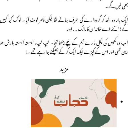
بھی لیں گے۔
ایک بار وہ اٹھ کر گردوارے کی طرف جانے لگا لیکن پھر لوٹ آیا۔ لوگ کیا کہیں
گے؟ اتنے بڑے خاندان کا مالک … اور
اب وہ کھیس کی بکل مارے نیم کے نیچے بیٹھا تھا۔ ٹپ ٹپ، آہستہ آہستہ بارش ہو
رہی تھی اور اس کے کپڑے ایک ایک کر کے بھیگتے جا رہے تھے۔l
مزید