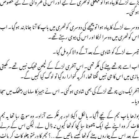
بڑے لڑکے کا بیاہ ہوا تو پچھلی کوٹھری کے لیے اور اس کی گھر والی کے لیے مخصوص
ہوگئی۔
دوسرے لڑکے کا بیاہ ہوا تو پیچھے کی دوسری کوٹھری میں باپ کا آنا جانا بند ہوگیا۔ اب
اس کوٹھری میں دوسرا لڑکا اور اس کی بیوی رہتے تھے۔
تیسرے لڑکے کو شادی کے بعد آگے والا کمرہ مل گیا۔
اب اسے چوتھے بیٹے کی فکر تھی۔ اس آخری لڑکے کے لچھن ٹھیک نہیں تھے۔ کھیتی
باڑی میں اس کا جی نہیں لگتا تھا، اگر یہ کنوارا رہ گیا تو لوگ کیا کہیں گے۔
آخر ایک دن چوتھے لڑکے کی بھی شادی ہوگئی۔ اس نے جہیز کا سامان بیٹھک میں سجا
دیا۔
بوڑھا باپ نیم کے نیچے آگیا۔ بالکل اکیلا اور ہر فکر سے آزاد۔ وہ سوچ رہا تھا یہ نیم
کاٹ کر وہ اپنے لیے ایک چھوٹا سا کچا کوٹھا کیوں نہ ڈال لے، لیکن اس کے مرنے
کے بعد اس کے چاروں بیٹے کوٹھا کیسے بانٹیں گے…؟ نیم کا درختو چلو کاٹ کر بانٹ