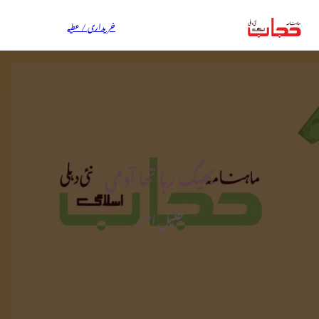
خریداری / عطیہ
بھیگ رہا تھا آدمی
خلیل احمد