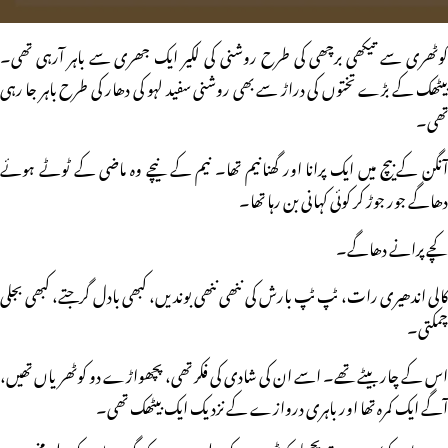
کوٹھری سے تیکھی برچھی کی طرح روشنی کی لکیر ایک جھری سے باہر آرہی تھی۔
بیٹھک کے بڑے تختوں کی دراڑ سے بھی روشنی سفید لہو کی دھار کی طرح باہر جا رہی
تھی۔
آنگن کے بیچ میں ایک پرانا اور گھنانیم تھا۔ نیم کے نیچے وہ ماضی کے ٹوٹے ہوئے
دھاگے جور جوڑ کر کوئی کہانی بن رہا تھا۔
کچے پرانے دھاگے۔
کالی اندھیری رات، ٹپ ٹپ بارش کی ننھی ننھی بوندیں، کبھی بادل گرجتے، کبھی بجلی
چمکتی۔
اس کے چار بیٹے تھے۔ اسے ان کی شادی کی فکر تھی، پچھواڑے دو کوٹھریاں تھیں،
آگے ایک کمرہ تھا اور باہری دروازے کے نزدیک ایک بیٹھک تھی۔