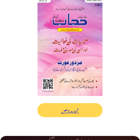
شمارہ پڑھیں