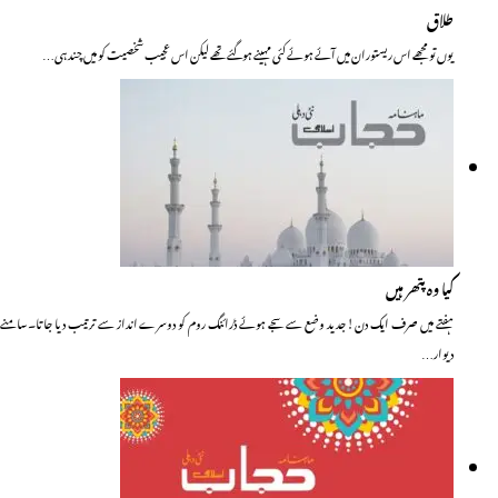
طلاق
یوں تو مجھے اس ریستوران میں آئے ہوئے کئی مہینے ہوگئے تھے لیکن اس عجیب شخصیت کو میں چند ہی…
کیا وہ پتھر ہیں
ہفتے میں صرف ایک دن! جدید وضع سے سجے ہوئے ڈرائنگ روم کو دوسرے انداز سے ترتیب دیا جاتا۔سامنے
دیوار…