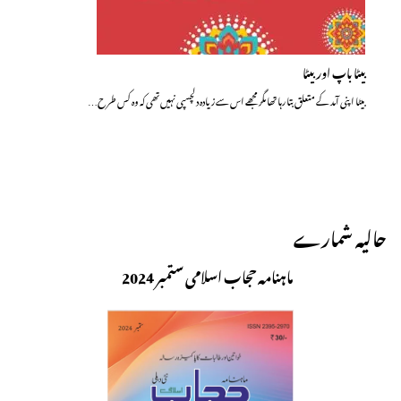
بیٹا باپ اور بیٹا
بیٹا اپنی آمد کے متعلق بتا رہا تھا مگر مجھے اس سے زیادہ دلچسپی نہیں تھی کہ وہ کس طرح…
حالیہ شمارے
ماہنامہ حجاب اسلامی ستمبر 2024