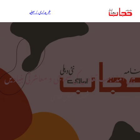
خریداری / عطیہ
بین المذاہب تعاون کی سماجی و معاشرتی بنیادیں
شمشاد حسین فلاحی