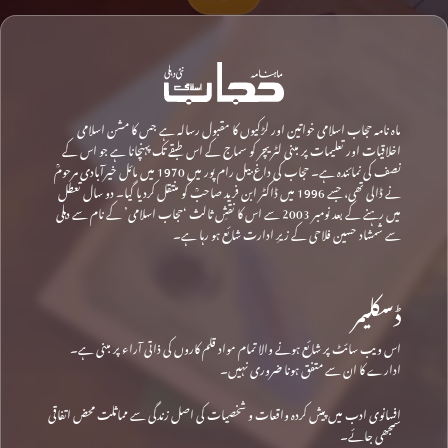
ماہ نامہ حجاب اسلامی خواتین اور لڑکیوں کا مقبول رسالہ ہے جس کا مشن اسلامی
اخلاقیات اور تعلیمات پر مبنی لٹریچر کو سماج کے اس طبقے تک پہنچانا ہے جو اس کے
نصف کی نمائندہ ہے۔ حجاب کی داغ بیل رام پور میں 1970 میں مائل خیرآبادی مرحومؒ
نے ڈالی تھی، جسے 1996 میں ڈاکٹر ابن فرید صاحبؒ کو منتقل کردیا گیا۔ دو سال تعطل
میں رہنے کے بعد نومبر 2003 سے اس کا نقشِ ثالث ‘حجاب اسلامی’ کے نام سے دہلی
سے شمشاد حسین فلاحی کے زیرِ ادارت شائع ہو رہا ہے۔
ڈسکلیمر
اس ویب سائٹ پر شائع ہونے والا تمام مواد قلم کاروں کی ذاتی آراء پر مبنی ہے۔
ادارے کا ان سے متفق ہونا ضروری نہیں۔
افسانوی ادب میں پیش کردہ واقعات و شخصیات کی اصل زندگی سے مماثلت محض اتفاقی
سمجھی جائے۔