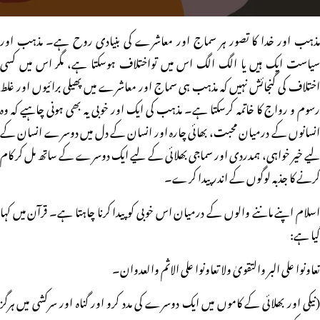
مذہب اور خدا کا تصور ہر سماج اور معاشرے کی بنیادی روح ہے۔ مذہب اور
سیاست ایک ہیں یا الگ الگ اس میں تواختلاف ہوسکتا ہے، مگر اس میں کسی
اختلاف کی گنجائش نہیں کہ مذہب ہی سماج اور معاشرے میں پھیلی برائیوں اور غلط
رسوم و رواج کا خاتمہ کرسکتا ہے۔ مذہب کی ایک اور خوبی یہ بھی ہونی چاہیے کہ وہ
انسانوں کے درمیان محبت، بھائی چارہ اور انسان کے دل میں دوسرے انسان کے
لیے خیر خواہی، ہمدردی اور سماجی بھلائی کے لیے ایک دوسرے کے ساتھ مل کر کام
کرنے کا جذبہ لوگوں کے اندر پیدا کرے۔
اسلام اپنے ماننے والوں کے درمیان اس خوبی کو پیدا کرنا چاہتا ہے۔ قرآن میں کہا
گیا ہے:
تعاونوا علی البر والتقویٰ ولا تعاونوا علی الاثم والعدوان۔
(نیکی اور بھلائی کے کاموں میں ایک دوسرے کی مدد کرو اور گناہ اور سرکشی میں ہرگز