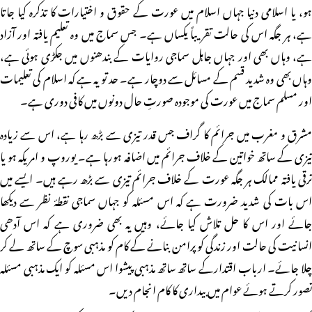
ہو، یا اسلامی دنیا جہاں اسلام میں عورت کے حقوق و اختیارات کا تذکرہ کیا جاتا
ہے، ہر جگہ اس کی حالت تقریباً یکساں ہے۔ جس سماج میں وہ تعلیم یافتہ اور آزاد
ہے، وہاں بھی اور جہاں جاہل سماجی روایات کے بندھنوں میں جکڑی ہوئی ہے،
وہاں بھی وہ شدید قسم کے مسائل سے دوچار ہے۔ حد تو یہ ہے کہ اسلام کی تعلیمات
اور مسلم سماج میں عورت کی موجودہ صورتِ حال دونوں میں کافی دوری ہے۔
مشرق و مغرب میں جرائم کا گراف جس قدر تیزی سے بڑھ رہا ہے، اس سے زیادہ
تیزی کے ساتھ خواتین کے خلاف جرائم میں اضافہ ہورہا ہے۔ یوروپ و امریکہ ہو یا
ترقی یافتہ ممالک ہر جگہ عورت کے خلاف جرائم تیزی سے بڑھ رہے ہیں۔ ایسے میں
اس بات کی شدید ضرورت ہے کہ اس مسئلہ کو جہاں سماجی نقطۂ نظر سے دیکھا
جائے اور اس کا حل تلاش کیا جائے، وہیں یہ بھی ضروری ہے کہ اس آدھی
انسانیت کی حالت اور زندگی کو پرامن بنانے کے کام کو مذہبی سوچ کے ساتھ لے کر
چلا جائے۔ ارباب اقتدارکے ساتھ ساتھ مذہبی پیشوا اس مسئلہ کو ایک مذہبی مسئلہ
تصور کرتے ہوئے عوام میں بیداری کا کام انجام دیں۔