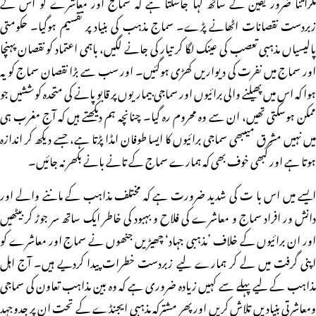
مگراتنا ضرور یقین کے ساتھ کہا جاسکتا ہے کہ سماج اور معاشرے کو اس کے
زبردست نقصانات اٹھانے پڑے۔ سماج مذہب کی بنیاد پر تقسیم ہوگیا۔ حکومتی
پالیسیاں مذہبی تعصب کی عینک لگا کر تیار کی جانے لگیں، باہمی اعتماد کو نقصان پہنچا
اور سماج میں نفرت کی دیواریں کھڑی ہوگئیں۔ اور سب سے بڑا نقصان سماج کو یہ
ہوا کہ اس میں پھیلنے والی برائیوں اور سماجی بیماریوں پر قابو پانے کی متحدہ کوششیں جو
ممکن ہوسکتی تھیں، ان سے وہ محروم رہ گیا۔ چنانچہ ہم دیکھتے ہیں کہ آج مغرب ہی
میں نہیں مشرق میںبھی سماجی برائیوں کا ایسا طوفان امڈا پڑتا ہے، جسے دیکھ کر اندازہ
ہوتا ہے اور کبھی خوف بھی کہ ہمارے سماج کے تانے بانے بکھر نہ جائیں۔
ایسے میں اس با ت کی شدید ضرورت ہے کہ مختلف مذاہب کے ماننے والے اور
دانش ور افراد سماج و معاشرے کی فلاح و بہبود کی خاطر ایک ساتھ سر جوڑ کر بیٹھیں
اور ان برائیوں کے خلاف ’مذہبی جہاد‘ چھیڑیں جنھوں نے سماج اور معاشرے کو
اپنی گرفت میں لے کر ہمارے لیے زبردست خطرات پیدا کردیے ہیں۔ آج اہل
مذاہب کے لیے پہلے سے کہیں زیادہ ضروری ہے کہ وہ بین مذاہب تعاون کی سماجی
ومعاشرتی بنیادیں تلاش کریں اور پھر مشترکہ مذہبی ایجنڈے کے تحت ان پر جدوجہد