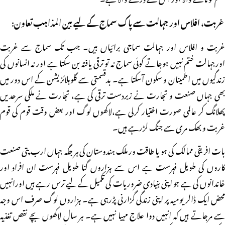
غربت، افلاس اور جہالت سے پاک سماج کے لیے بین المذاہب تعاون:
غربت و افلاس اور جہالت سماجی برائیاں ہیں۔ جب تک سماج سے غربت
اورجہالت ختم نہیں ہوجاتے کوئی سماج نہ تو ترقی یافتہ بن سکتا ہے اور نہ انسانوں کی
زندگیوں میں اطمینان و سکون آسکتا ہے۔ بدقسمتی سے گلوبلائزیشن کے اس دور میں
بھی جہاں صنعت و تجارت نے زبردست ترقی کی ہے، تجارت نے ملکی سرحدیں
پھلانگ کر عالمی صورت اختیار کرلی ہے،لاکھوں لوگ اور بعض وقت قوم کی قوم
غربت و بھک مری سے جنگ لڑرہے ہیں۔
بات افریقی ممالک کی ہو یا طاقت ور ملک ہندوستان کی ہر جگہ جہاں ارب پتی صنعت
کاروں کی طویل فہرست ہے اس سے ہزاروں گنا طویل فہرست ان افراد اور
خاندانوں کی ہے جو اپنی بنیادی ضروریات کی تکمیل کے لیے ترس رہے ہیں اورانہیں
محض ایک ڈالر یومیہ پر اپنی زندگی گزارنی پڑرہی ہے۔ ہزاروں لوگ صرف اس وجہ
سے مرجاتے ہیں کہ انہیں دوا علاج مہیا نہیں ہے۔ ہر سال لاکھوں بچے نقص تغذیہ