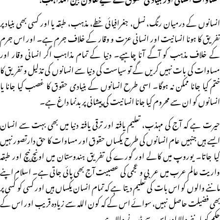
انسانوں کے درمیان رنگ، نسل، جغرافیائی خطے، مذہب، طبقہ یا اور کسی بھی بنیادپر
تفریق کا ہونا انسانیت اور انسانی عزت و وقار کے خلاف جرم ہے۔ اور اس جرم
کے خلاف مذہب کو آگے آنا چاہیے۔ دنیا کے تمام مذاہب اگر انسانی وقار اور
مساوات کی بات نہیں کریں گے تو سیاست کی دنیا سے انسانوں کی تذلیل و تفریق کا
ختم کیا جانا ممکن نہ ہوگا۔ اسی طرح انسانوں کے بنیادی حقوق کا غصب کیا جانا یا
انسانوں کو ان سے محروم کیا جانا انسانیت کی پیشانی پر بدنما داغ ہے۔
حیرت ہے کہ آج کی مہذب، تعلیم یافتہ اور ترقی یافتہ دنیا میں بھی بہت سے انسان
ایسے ہیں جنہیں عام انسانوں کی طرح یکساں حقوق اور مساوات کا حق دارتصور نہیں
کیا جاتا۔ یوروپ میں کالے اور گورے کی تفریق ہندوستان میں اونچ نیچ اور طبقہ
واریت عالم عرب میں عربی و عجمی کی عصبیت آج بھی پائی جاتی ہے۔ اسلام اپنے
ماننے والوں کو اس بات کی تعلیم دیتا ہے کہ تمام انسان یکساں ہیں اور کسی کو کسی پر
بھی فضیلت حاصل نہیں، سوائے اس کے کہ کون اللہ سے زیادہ قریب اور اس کے
حکم کو ماننے والا اور اس سے ڈرنے والا ہے۔