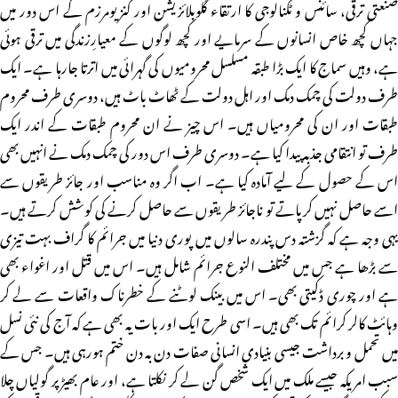
صنعتی ترقی، سائنس و ٹکنالوجی کا ارتقاء گلوبلائزیشن اور کنزیومرزم کے اس دور میں
جہاں کچھ خاص انسانوں کے سرمایے اور کچھ لوگوں کے معیارِزندگی میں ترقی ہوئی
ہے، وہیں سماج کا ایک بڑا طبقہ مسلسل محرومیوں کی گہرائی میں اترتا جارہا ہے۔ ایک
طرف دولت کی چمک دمک اور اہل دولت کے ٹھاٹ باٹ ہیں، دوسری طرف محروم
طبقات اور ان کی محرومیاں ہیں۔ اس چیز نے ان محروم طبقات کے اندر ایک
طرف تو انتقامی جذبہ پیدا کیا ہے۔ دوسری طرف اس دور کی چمک دمک نے انہیں بھی
اس کے حصول کے لیے آمادہ کیا ہے۔ اب اگر وہ مناسب اور جائز طریقوں سے
اسے حاصل نہیں کرپاتے تو ناجائز طریقوں سے حاصل کرنے کی کوشش کرتے ہیں۔
یہی وجہ ہے کہ گزشتہ دس پندرہ سالوں میں پوری دنیا میں جرائم کا گراف بہت تیزی
سے بڑھا ہے جس میں مختلف النوع جرائم شامل ہیں۔ اس میں قتل اور اغواء بھی
ہے اور چوری ڈکیتی بھی۔ اس میں بینک لوٹنے کے خطرناک واقعات سے لے کر
وہائٹ کالر کرائم تک بھی ہیں۔ اسی طرح ایک اور بات یہ بھی ہے کہ آج کی نئی نسل
میں تحمل و برداشت جیسی بنیادی انسانی صفات دن بہ دن ختم ہورہی ہیں۔ جس کے
سبب امریکہ جیسے ملک میں ایک شخص گن لے کر نکلتا ہے، اور عام بھیڑ پر گولیاں چلا