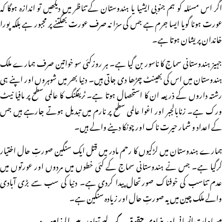
اگر اس مسئلہ کو ہم جنوبی ایشیا یا ہندوستان کے تناظر میں دیکھیں تو اندازہ ہوگا کہ
عورت ہونا گویا ایسا جرم ہے جس کی سزا نہ صرف عورت بھگتنے پر مجبور ہے بلکہ پورا
خاندان پریشان ہوتا ہے۔
جہیز ہندوستانی سماج کا ناسور بن گیا ہے۔ ہر روزکئی سو خواتین صرف ہمارے ملک
ہندوستان میں اس کی بھینٹ چڑھا دی جاتی ہیں۔ دنیا بھر میں شوہروں اور اپنے ہی
رشتہ داروں کے ذریعہ ان کا استحصال ہوتا ہے۔ ٹریفکنگ کا عالمی سطح پر مافیا نیٹ
ورک ہے۔ زنابالجبر اور اغوا عالمی سطح پر نارم میں تبدیل ہوتے جارہے ہیں جس
کے اعداد و شمار حیرت ناک اور چونکا دینے والے ہیں۔
ہمارے ہندوستان میں لڑکیوں کا رحم مادر میں قتل ایک سنگین صورتِ حال اختیار
کرگیا ہے۔ جس نے ہندوستانی سماج کے کئی خطوں میں مردوں اور عورتوں میں
عدم تناسب کی خوفناک صورتحال پیدا کردی ہے۔ دنیا کی سب سے بڑی آبادی
والے ملک چین میں یہ صورتِ حال اور زیادہ سنگین ہے۔
مساوات انسانی اور بنیادی حقوق کے لیے تعاون بین المذاہب: