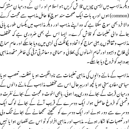
دیگر مذاہب میں ایسی چیزیں تلاش کریں جو اسلام اور ان کے درمیان مشترک
(common) ہوں اور یہ بات ایک صحت مند سوچ کا حامل مذہب سے محبت کرنے
والا فرد بھی سوچ سکتا ہے کہ وہ اپنے مذہب اور دیگر مذاہب میں یکساں طور پر پائی
جانے والی تعلیمات کو تلاش کرے۔ ایسا اس لیے بھی ضروری ہے کہ مختلف
مذاہب و ثقافتوں پر مبنی سماج کو اتحاد و یگانگت کی لڑی میں پرویا جاسکے اور عام سماج
کی فلاح و بہبود اور تمام انسانوں کی بھلائی و سماجی و معاشرتی ترقی کی خاطر متحدہ مذہبی
جدوجہد کو فروغ دیا جاسکے۔
مذاہب کے ماننے والوں کی مذہبی تعلیمات سے ناواقفیت ہو یا غفلت، تعصب ہو یا
سیاسی مفاد پرستی ہو یا کچھ اور بہرحال اس سے مختلف مذاہب کے ماننے والوں کے
درمیان قربت کے بجائے دوری پیدا ہوئی، باہمی اخوت و محبت کے بجائے نفرت و
دشمنی کو فروغ حاصل ہوا، ایک دوسرے کے قریب آنے کے بجائے لوگ ایک
دوسرے سے دور ہوئے اور ایک دوسرے کو سمجھنے سمجھانے کے بجائے تنگ دلی
اور تعصبات کا شکار ہوئے۔ مذہب اور مذہبی افراد کو تو اس سے نقصان ہوا یا نہیں