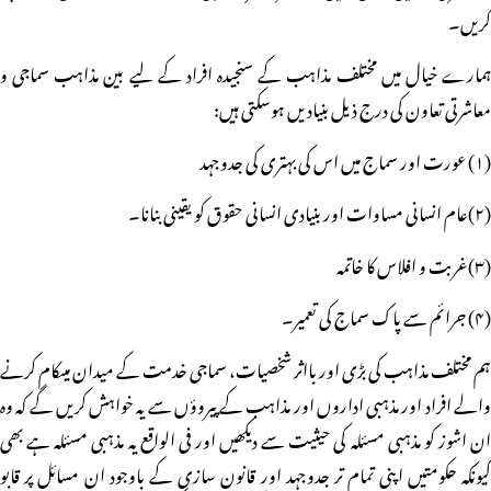
کریں۔
ہمارے خیال میں مختلف مذاہب کے سنجیدہ افراد کے لیے بین مذاہب سماجی و
معاشرتی تعاون کی درج ذیل بنیادیں ہوسکتی ہیں:
(۱) عورت اور سماج میں اس کی بہتری کی جدوجہد
(۲)عام انسانی مساوات اور بنیادی انسانی حقوق کو یقینی بنانا۔
(۳)غربت و افلاس کا خاتمہ
(۴) جرائم سے پاک سماج کی تعمیر۔
ہم مختلف مذاہب کی بڑی اور بااثر شخصیات، سماجی خدمت کے میدان میںکام کرنے
والے افراد اور مذہبی اداروں اور مذاہب کے پیروؤں سے یہ خواہش کریں گے کہ وہ
ان اشوز کو مذہبی مسئلہ کی حیثیت سے دیکھیں اور فی الواقع یہ مذہبی مسئلہ ہے بھی
کیونکہ حکومتیں اپنی تمام تر جدوجہد اور قانون سازی کے باوجود ان مسائل پر قابو