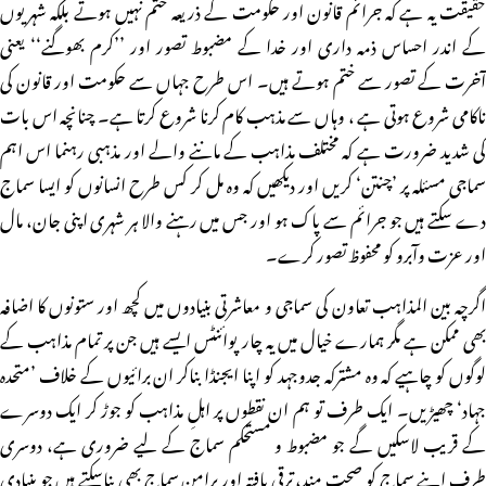
حقیقت یہ ہے کہ جرائم قانون اور حکومت کے ذریعہ ختم نہیں ہوتے بلکہ شہریوں
کے اندر احساس ذمہ داری اور خدا کے مضبوط تصور اور ’’کرم بھوگنے‘‘ یعنی
آخرت کے تصور سے ختم ہوتے ہیں۔ اس طرح جہاں سے حکومت اور قانون کی
ناکامی شروع ہوتی ہے ، وہاں سے مذہب کام کرنا شروع کرتا ہے۔ چنانچہ اس بات
کی شدید ضرورت ہے کہ مختلف مذاہب کے ماننے والے اور مذہبی رہنما اس اہم
سماجی مسئلہ پر ’چنتن‘ کریں اور دیکھیں کہ وہ مل کر کس طرح انسانوں کو ایسا سماج
دے سکتے ہیں جو جرائم سے پاک ہو اور جس میں رہنے والا ہر شہری اپنی جان، مال
اور عزت وآبرو کو محفوظ تصور کرے۔
اگرچہ بین المذاہب تعاون کی سماجی و معاشرتی بنیادوں میں کچھ اور ستونوں کا اضافہ
بھی ممکن ہے مگر ہمارے خیال میں یہ چار پوائنٹس ایسے ہیں جن پر تمام مذاہب کے
لوگوں کو چاہیے کہ وہ مشترکہ جدوجہد کو اپنا ایجنڈا بناکر ان برائیوں کے خلاف ’متحدہ
جہاد‘ چھیڑیں۔ ایک طرف تو ہم ان نقطوں پر اہلِ مذاہب کو جوڑ کر ایک دوسرے
کے قریب لاسکیں گے جو مضبوط و مستحکم سماج کے لیے ضروری ہے، دوسری
طرف اپنے سماج کو صحت مند، ترقی یافتہ اور پرامن سماج بھی بناسکتے ہیں جو بنیادی