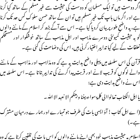
اگر دوست ہیں تو ایک مسلمان کو دوست کی حیثیت سے غیر مسلم کے ساتھ کیا کرنا
ہے اور اگر ماں باپ تک غیر مسلم ہیں تو ان کے ساتھ حسن سلوک کس حد تک کرنا
ہے، یہ واضح طور پر بیان کردیا گیا ہے۔ اس سے آگے بڑھ کر اسلام کے ماننے والوں
کو بہ حیثیت کمیونٹی دوسرے مذہب اور اہلِ مذہب کے ساتھ خوشگوار اور مستحکم
تعلقات کے لیے کیا تدابیر اختیار کرنی ہیں، اس کی وضاحت کی گئی ہے۔
قرآن کی اس سلسلہ میں پہلی واضح ہدایت یہ ہے کہ وہ مذاہب اور مذاہب کے ماننے
والے لوگوں کو قریب لانے اور قربت پیدا کرنے کی تدابیر بتاتا ہے۔ اس سلسلہ میں
اس نے واضح ہدایت دی ہے:
یا اہل الکتاب تعالواالی کلمۃ سواء بیننا و بینکم الا نعبد الا اللّٰہ۔
(اے اہل کتاب! آؤ ایسی بات کی طرف جو تمہارے اور ہمارے درمیان مشترک
ہے۔)
اسلام بہ حیثیت مذہب خود بھی اپنے ماننے والوں کو اس با ت کی تلقین کرتا ہے کہ وہ