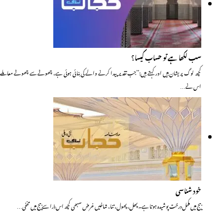
سب لکھا ہے تو حساب کیسا؟
کچھ لوگ پریشان ہیں اور کہتے ہیں:’’جب تقدیرپیدا کرنے والے کی بنائی ہوئی ہے، چھوٹے سے چھوٹے معاملے
اس نے…
خود شناسی
بیج میں مکمل درخت پوشیدہ ہوتا ہے۔ پھل، پھول، تنا، شاخیں غرض سبھی کچھ اس ذرا سے بیج میں مخفی…