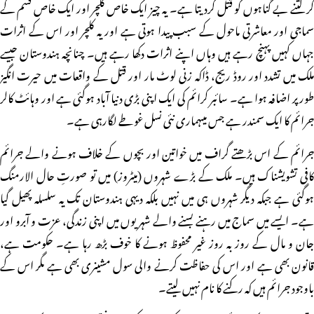
کر کتنے بے گناہوں کو قتل کردیتا ہے۔ یہ چیز ایک خاص کلچر اور ایک خاص قسم کے
سماجی اور معاشرتی ماحول کے سبب پیدا ہوتی ہے اور یہ کلچر اور اس کے اثرات
جہاں کہیں پہنچ رہے ہیں وہاں اپنے اثرات دکھا رہے ہیں۔ چنانچہ ہندوستان جیسے
ملک میں تشدد اور روڈ ریج، ڈاکہ زنی لوٹ مار اور قتل کے واقعات میں حیرت انگیز
طور پر اضافہ ہوا ہے۔ سائبر کرائم کی ایک اپنی بڑی دنیا آباد ہوگئی ہے اور وہائٹ کالر
جرائم کا ایک سمندر ہے جس میںہماری نئی نسل غوطے لگارہی ہے۔
جرائم کے اس بڑھتے گراف میں خواتین اور بچوں کے خلاف ہونے والے جرائم
کافی تشویشناک ہیں۔ ملک کے بڑے شہروں (میٹروز) میں تو صورتِ حال الارمنگ
ہوگئی ہے جبکہ دیگر شہروں ہی میں نہیں بلکہ دیہی ہندوستان تک یہ سلسلہ پھیل گیا
ہے۔ ایسے میں سماج میں رہنے بسنے والے شہریوں میں اپنی زندگی، عزت و آبرو اور
جان و مال کے روز بہ روز غیر محفوظ ہونے کا خوف بڑھ رہا ہے۔ حکومت ہے،
قانون بھی ہے اور اس کی حفاظت کرنے والی سول مشینری بھی ہے مگر اس کے
باوجود جرائم ہیں کہ رکنے کا نام نہیں لیتے۔