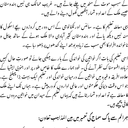
کے سبب موت کے منھ میں چلے جاتے ہیں۔ غریب ممالک ہی نہیں ہندوستان
جیسے ملک کے اعداد و شمار آنکھیں کھول دینے والے ہیں۔
یہی معاملہ تعلیم کا ہے۔ سائنس اور ٹکنالوجی کے اس دور میں کروڑوں بچے اسکول کا
منہ نہیں دیکھ پاتے اور ہندوستان کثیر آبادی والا ملک ہونے کے ساتھ جاہل و
ناخواندہ افراد کا بھی سب سے زیادہ بوجھ اپنے کندھوں پر ڈھو رہا ہے۔
اسی تعلیم کی بات اگر خواتین کی خواندگی کے بارے میںکہی جائے تو صورتِ حال کہیں
زیادہ افسوسناک نظر آئے گی۔ خود ہمارے ملک کا خاص طور پر اور جنوبی ایشیا کے
علاوہ افریقہ وغیرہ میں خواتین کے درمیان خواندگی اور تعلیم ایک بہت بڑا چیلنج ہے،
جو اس وقت دنیاکی حکومتوں اور عالمی اداروں کو درپیش ہے۔ جہاں تک اپنے ملک
کا معاملہ ہے تو اعداد و شمار بتاتے ہیں کہ یہاں تعلیم کے میدان میں خواتین مردوں سے
کافی پیچھے ہیں۔
جرائم سے پاک سماج کی تعمیر میں بین المذاہب تعاون: