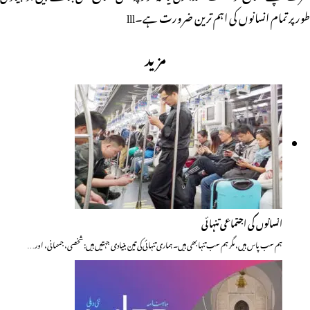
طور پر تمام انسانوں کی اہم ترین ضرورت ہے۔lll
مزید
انسانوں کی اجتماعی تنہائی
ہم سب پاس ہیں، مگر ہم سب تنہا بھی ہیں۔ ہماری تنہائی کی تین بنیادی جہتیں ہیں: شخصی، جسمانی، اور…