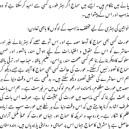
پانے میں ناکام ہیں۔ ایسے میں سماج اگر بہتر طور پر کسی سے امید کرسکتا ہے تو وہ
مذہب اور اس کے پیشوا ہیں۔
خواتین کی بہتری کے لیے مختلف مذاہب کے لوگوں کا باہمی تعاون:
عورت کسی بھی سماج کا آدھا حصہ ہے اور اس آدھے حصے کو بہتر بنائے بغیر اور
معاشرے کو اس کے حقوق و اختیارات کے لیے ہوش مند، باشعور اور حسن
سلوک کا پیکر بنائے بنا ہم کسی صحت مند، پرامن، تعلیم یافتہ ، مہذب اور ترقی یافتہ
سماج کا تصور نہیں کرسکتے۔ عورت کی حالت کسی بھی سماج کا آئینہ ہے جسے دیکھ کر
ہم اس معاشرے کی حقیقی تصویر دیکھ سکتے ہیں۔ بدقسمی سے اس وقت دنیا کے ہر
حصہ میں عورت مظلوم، پسماندہ اور محروم لوگوں میں سرِ فہرست ہے۔ ہم اس بات
پر بحث کیے بنا کہ کسی مذہب میں عورت کی حیثیت کیا ہے، صرف اس بات کی
طرف اشارہ کرنا چاہتے ہیں کہ اس وقت دنیا کے ہر خطے میں عورت سب سے زیادہ
ظلم کا شکار ہے۔ یوروپ و امریکہ کا سماج ہو، جہاں عورت کو عملاً مکمل آزادی
حاصل ہے یا مشرق کاسماج جہاں اس پر سماجی و روایتی پابندیاں ہیں، ہندوستان