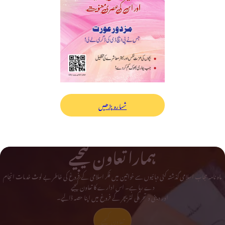
شمارہ پڑھیں
ہمارا تعاون کیجیے
ماہ نامہ حجاب اسلامی گذشتہ کئی دہائیوں سے خواتین میں فکر اسلامی کے فروغ کی خاطر بے لوث خدمات انجام
دے رہا ہے۔ اس ادارے کا تعاون کیجیے
اور دینی و تحریکی لٹریچر کے فروغ میں اپنا حصہ ڈالیے۔
تعاون کیجیے