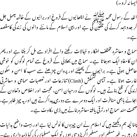
ایسا نہ کرو۔)
اللہ کے رسول محمد ﷺ نے اچھائیوں کے فروغ اور برائیوں کے خاتمہ میںمل جل
کر جدوجہد کرنے کی تلقین کی ہے اور یہی اسلام کے ماننے والوں کی زندگی کامقصد
ہے۔
سماج و معاشرہ مختلف افکار و خیالات رکھنے والے افراد سے مل کر بنتا ہے اور پھر
ان کامفاد ایک ہوجاتا ہے۔ سماج میں بھلائی کے فروغ سے تمام لوگوں کو خوشی
حاصل ہوتی ہے۔ برائیوں کے پھیلنے اور پروان چڑھنے سے سب کا امن و سکون
غارت ہوتا ہے۔ آپسی کشمکش (Clash) تنازعات اور تعصبات سماجی و معاشرتی
زندگی کو تلخ بناتے ہیں۔ لوگوں کے درمیان امن، محبت اور اخلاص وتعاون کے
بجائے باہمی منافرت اور ایک دوسرے سے دوری پیداکرتے ہیں اور یہ چیز ظاہر ہے،
صحت مند سماج اور ترقی یافتہ معاشرہ بنانے میں بڑی رکاوٹ ہے۔
چنانچہ ہم دیکھتے ہیں کہ اسلام نے ان چیزوں کا نوٹس لیا ہے اور بہت واضح ہدایات
دی ہیں۔ غیر مسلم اور مسلم اگر پڑوسی ہوں تو ایک مسلمان کی کیا ذمہ داری ہے۔