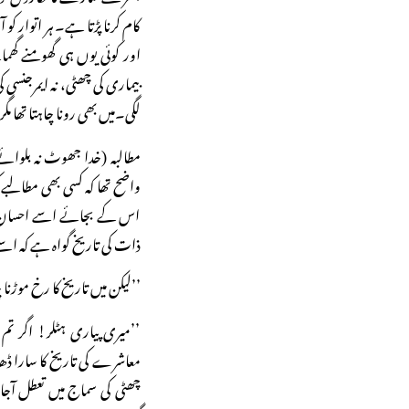
کام کرنا پڑتا ہے۔ ہر اتوار کو
اور کوئی یوں ہی گھومنے گھمان
بیماری کی چھٹی، نہ ایمرجنسی ک
لگی۔میں بھی رونا چاہتا تھا م
مطالبہ (خدا جھوٹ نہ بلوائے)
واضح تھا کہ کسی بھی مطالبے کو 
اس کے بجائے اسے احسان کا 
ذات کی تاریخ گواہ ہے کہ اس
’’لیکن میں تاریخ کا رخ موڑن
’’میری پیاری ہٹلر! اگر تم 
معاشرے کی تاریخ کا سارا 
چھٹی کی سماج میں تعطل آجائ