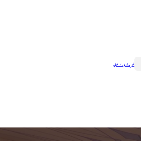
خریداری / عطیہ