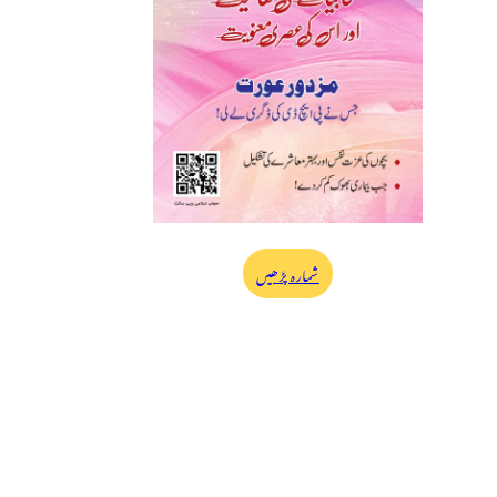
شمارہ پڑھیں