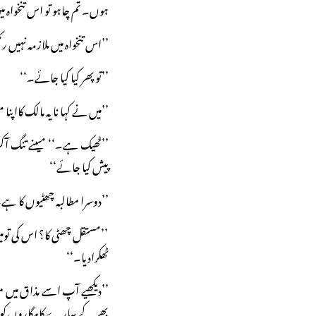
ہوں۔ تم چاہو تو اس تنخواہ م
’’اس تنخواہ میں ملازمہ نہیں 
’’تو پھر کیا کیا جائے۔‘‘
’’میں نے کہا نا یہ مالک کااپ
’’ٹھیک ہے۔‘‘ میںنے تنگ آکر
پیش کیا جائے‘‘
’’دوسرا مطالبہ چھٹیوں کا ہے
’’مستقل چھٹی کا؟ اس کی تومی
ٹھکرادیا۔‘‘
’’دیکھیے آپ اسے مذاق میں مت
بھر کے سارے کامگاروں کو اتو