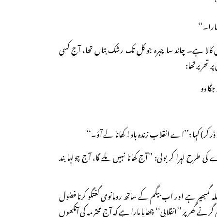
مارا۔‘‘
 میں کالا ہے۔ چاند سا چہرہ جو کل تک رشک بتاں تھا، آج کسی
ر تحریر تھا:
جگا دو
ڈر کر) کہا :’’اے انقلاب زندہ باد! کھانا لے آؤ۔‘‘
کی طرح لہرا کر بولی: ’’آج کھانا نہیں ملے گا، آج چولہا بند
املہ گمبھیر ہے اور اب بیگم کے ساتھ رومانوی گفتگو کرنا فضول
نے گھر پر ’’انقلابی‘‘ چھاپا مارا ہے کہ آج محترمہ کی آنکھوں