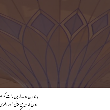
چند دن ہوئے میں رات کو جب گھ
ہوں کہ میری پہلی اور آخری 