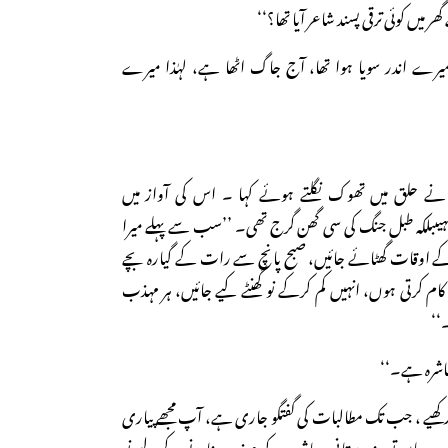
ر میں کوئی ترقی پسند شاعر آیا تھا؟‘‘
میرے اندر سویا ہوا تھا، آج جاگ اٹھا ہے، لہٰذا میرے
ے حلق میں تھوک نگلتے ہوئے کہا ۔ اس کی آواز میں
 نہیںبلکہ طبل جنگ کی سی گھن گرج تھی۔ ’’سب سے پہلے میرا
کے اوقات گھٹائے جائیں، صبح پانچ سے رات کے گیارہ بچے
ہ کام کرتی ہوں، انہیں کم کرکے نو گھنٹے کیے جائیں، ہر مہذب
‘‘
معاشرہ ہے۔‘‘
کھیے ، جب تک مطالبات کی گفتگو جاری ہے، آپ مجھے پیاری
 ہاں تو ہندوستانی معاشرے کو مہذب بنانے کے لیے نو