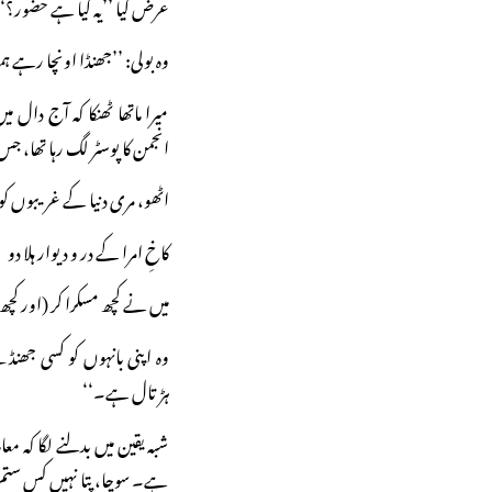
عرض کیا ’’یہ کیا ہے حضور؟‘‘
وہ بولی: ’’جھنڈا اونچا رہے ہ
میرا ماتھا ٹھنکا کہ آج دال
انجمن کا پوسٹر لگ رہا تھا، جس پ
اٹھو، مری دنیا کے غریبوں کو 
کاخِ امرا کے در و دیوار ہلا دو
میں نے کچھ مسکرا کر (اور کچھ 
وہ اپنی بانہوں کو کسی جھنڈے 
ہڑتال ہے۔‘‘
شبہ یقین میں بدلنے لگا کہ مع
ہے۔ سوچا، پتا نہیں کس ستم گر 