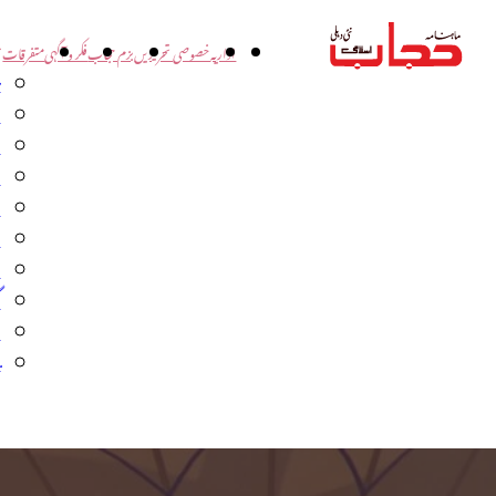
اداریہ
خصوصی تحریریں
بزم حجاب
فکر و آگہی
متفرقات
ت
د
و
س
ش
ا
ا
گ
م
ب