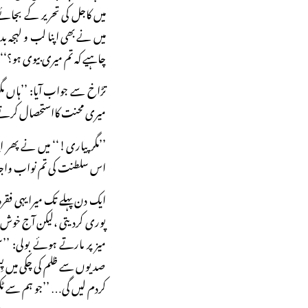
میں کاجل کی تحریر کے بجائے م
میں نے بھی اپنا لب و لہجہ بدل 
چاہیے کہ تم میری بیوی ہو؟‘‘
تڑاخ سے جواب آیا: ’’ہاں م
میری محنت کااستحصال کرتے
’’مگر پیاری!‘‘ میں نے پھر ا
اس سلطنت کی تم نواب واجدعلی
ایک دن پہلے تک میرا یہی فقرہ 
پوری کردیتی ،لیکن آج خوش
میز پر مارتے ہوئے بولی: ’
صدیوں سے ظلم کی چکی میں پِس
کردم لیں گی… ’’جو ہم سے ٹک