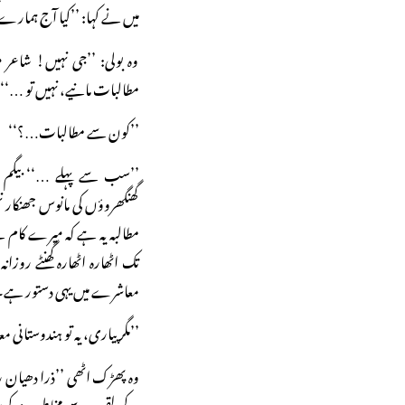
میں نے کہا: ’’کیا آج ہمارے گھ
وہ بولی: ’’جی نہیں! شاعر 
مطالبات مانیے، نہیں تو …‘‘
’’کون سے مطالبات…؟‘‘
’’سب سے پہلے …‘‘ بیگم ن
گھنگھروؤں کی مانوس جھنکار
مطالبہ یہ ہے کہ میرے کام 
تک اٹھارہ اٹھارہ گھنٹے روزان
معاشرے میں یہی دستور ہے۔
’’مگر پیاری، یہ تو ہندوستانی 
وہ پھڑک اٹھی ’’ذرا دھیان ر
کے لقب سے مخاطب نہ کریں۔