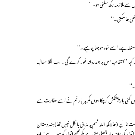
یں سے ملازمہ رکھ سکتی ہو۔‘‘
رکھی جاسکتی۔‘‘
نا مسئلہ ہے، اسے خود سوچنا چاہیے۔‘‘
 کہا ’’انتظامیہ اس پر ہمدردانہ غور کرے گی۔ اب اگلا مطالبہ
۔‘‘
ں کئی بار پیشکش کرچکا ہوں مگر ہر بار تم نے اسے حقارت سے
 ٹالیے (حالاںکہ اللہ قسم یہ مذاق بالکل نہیں تھا) ہندوستان
ار کی ہفتہ وار چھٹی ملتی ہے مگر مجھے اتوار کو سب سے زیادہ