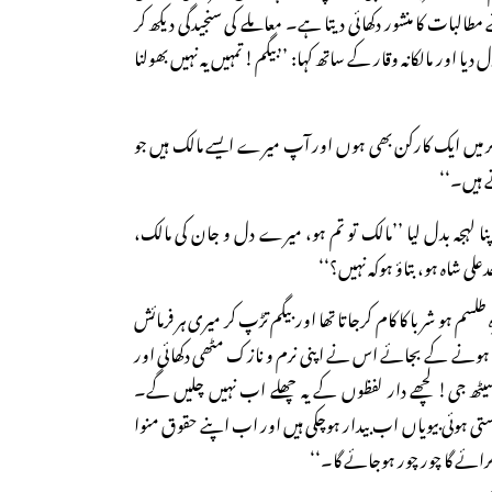
طالبات کا منشور دکھائی دیتا ہے۔ معاملے کی سنجیدگی دیکھ کر
دیا اور مالکانہ وقار کے ساتھ کہا: ’’بیگم! تمہیں یہ نہیں بھولنا
گر میں ایک کارکن بھی ہوں اور آپ میرے ایسے مالک ہیں جو
 ہیں۔‘‘
پنا لہجہ بدل لیا ’’مالک تو تم ہو، میرے دل و جان کی مالک،
 شاہ ہو، بتاؤ ہوکہ نہیں؟‘‘
طلسم ہو شربا کا کام کرجاتا تھا اور بیگم تڑپ کر میری ہر فرمائش
 ہونے کے بجائے اس نے اپنی نرم و نازک مٹھی دکھائی اور
’سیٹھ جی! لچھے دار لفظوں کے یہ چھلے اب نہیں چلیں گے۔
تی ہوئی بیویاں اب بیدار ہوچکی ہیں اور اب اپنے حقوق منوا
رائے گا چور چور ہوجائے گا۔‘‘