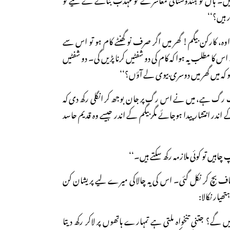
 ہیں؟‘‘
اوہ، کارکن بیگم! گھر میں اگر صرف نو گھنٹے کام ہو تو اس سے
۔ اس کا مطلب یہ ہوا کہ کام کی دو شفٹیں کرنا پڑیں گی۔ دو شفٹیں
و کہ میں گھر میں دوسری بیوی لے آؤں؟‘‘
ک رگ ہے، میں نے اس رگ پر جان بوجھ کر انگلی رکھ دی کہ
 اندر انتشار پیدا ہوجائے مگر بیگم کے اندر جیسے وہ قدیم حاسد
پ چاہیں تو کوئی ملازمہ رکھ سکتے ہیں۔‘‘
ف بچ کر نکل گئی۔ اس کی یہ چالاکی میرے لیے پریشان کن
ھیار نکالا:
ں گے؟ جتنی تنخواہ ملتی ہے تمہارے ہاتھوں پر لاکر رکھ دیتا