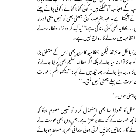
 آپ کے احباب آدھمکتے ہیں۔ کوئی کھانا کھانے، کوئی چائے پینے
ے آٹپکتا ہے۔ عید بقرعید، کوئی چھٹی بھی تو نہیں ملتی اور نہ
ی … بھلا یہ بھی کوئی زندگی ہے؟‘‘ یہ کہہ کر وہ زار وقطار رونے
گر انتظامیہ میں رونے کا رواج نہیں ہے۔
 بالکل جائز تھا لیکن انتظامیہ کا رویہ بھی اس کے متعلق بڑا
جائز قرار نہ دیا جائے بلکہ اگر مطالبہ تسلیم بھی کرلیا جائے تو
درجہ دیا جائے۔ چنانچہ میں نے کہا: ’’دیکھو بیگم! عورت
ے موت سے پہلے چھٹی نہیں ملتی۔‘‘
ا چاہتی ہوں۔‘‘
عقل کا تھوڑا سا بھی استعمال کر و تو تمہیں معلوم ہوگا کہ
ڈھانچہ عورت کے کندھے پر کھڑا ہے، جس دن بھی عورت نے
ے گا۔ بھائیں بھائیں کرتی ہوئی ویرانی گھر پر مسلط ہوجائے