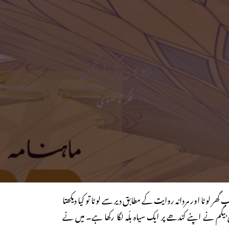
بیویوں کی انجمن
فکر تونسوی
ر لوٹا اور مردانہ روایت کے مطابق دیر سے لوٹا تو کیا دیکھتا
بیگم نے اپنے کندھے پر ایک سیاہ بلّہ لگا رکھا ہے۔ میں نے