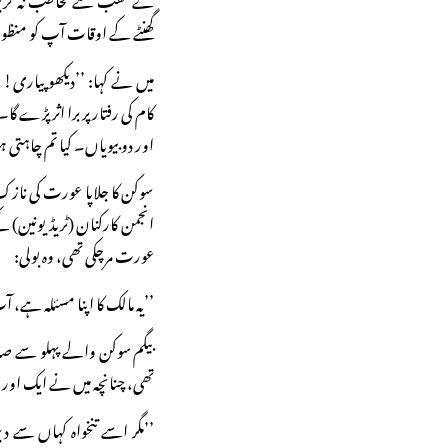
گھنٹے کے اوقات آپ کو منظور
میں نے کہا: ’’دیکھو پیاری! 
کام کی رفتار پر برا اثر پڑے گا
اور دو بیویاں۔ کیا تم چاہتی ہ
سوکن کا جلاپا عورت کی ناز
انجمن کارکنان (ٹریڈ یونین) کے
عورت مرچکی تھی، وہ بولی:
’’یہ مالک کا اپنا مسئلہ ہے، آ
بیگم سوکن والے پہلو سے صا
تھی، چنانچہ میں نے ایک اور ہت
’’مگر اسے تنخواہ کہاں سے دی