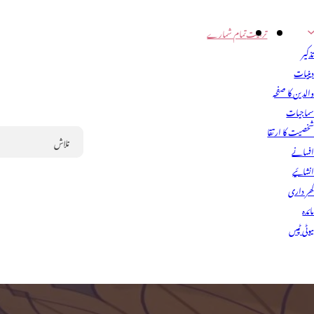
تربیت
تمام شمارے
ذکیر
ینیات
الدین کا صفحہ
ماجیات
خصیت کا ارتقا
فسانے
Search
نشائیے
ھر داری
ائدہ
یوٹی ٹپس