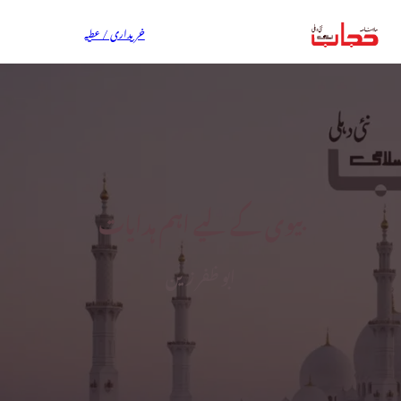
خریداری / عطیہ
بیوی کے لیے اہم ہدایات
ابو ظفر زین