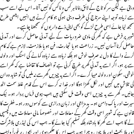
دیتی ہے لیکن سر کو تاج کے لائق بنانا ہر کس و ناکس کو نہیں آتا۔ اس لیے اسے سب
سے زیادہ توجہ اپنے سرتاج کی طرف دینی ہوگی جو کام کرنے ہیں انہیں اچھی طرح
سمجھ لیا جائے اسی طرح لڑکے کو بھی اپنی ذمے داریوں کو سمجھنا چاہیے۔
شوہر پر فرض ہے کہ گھر کی مادی ضروریات کے لیے آمدنی حاصل کرے اور آمدنی
حاصل کرنا آسان نہیں۔ زراعت ہو یا تجارت، فن ہو یا ملازمت، لازم ہے کہ کام
کرنے والے کا دل نہ صرف خوش ہو بلکہ زیادہ سے زیادہ کمانے کی امنگ اور ولولہ
سے پر ہو، اگر اسے یہ آمدنی گھر پر خرچ کرنی ہے تو انصاف کا تقاضا ہے کہ گھر اسے
خوشی، سکون اور ولولہ مہیا کرے۔ اگر اسے یہ چیزیں گھر سے نہ ملیں گی تو شاید وہ ان
کی تلاش میں کہیں اور نکل کھڑا ہوگا اور خدا نہ کرے اس کے قدم غلط سمت اٹھ
جائیں۔ گھر سے یہ چیزیں اسی وقت مل سکتی ہیں جب بیوی فرماں بردار ہو۔ نیک
سیرت اور پاک دامن ہو۔ بد مزاجی اور زبان درازی سے کوسوں دور ہو۔ فطرت کا
قانون ہے کہ شوہر اسی وقت گھر کے معاملات اور خصوصاً مالی معاملات میں دلچسپی
لے گا جب اسے گھر کا بادشاہ بلکہ تسلیم کیا جائے گا۔ جب اس کی لیڈری بلاشرکت
اور بلا بحث اور بلا چوں و چرا ہو۔ جب اس کا حکم بیوی اور بچوں پر فوراً واجب