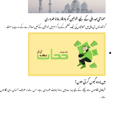
سماجی تبدیلی کے لیے خواتین کو باوقار بنانا ضروری
گزشتہ دنوں نئی دہلی میں صحافیوں کی ایک تنظیم کے پروگرام میں خواتین کے تئیں معاشرے کے رویے پر منعقد…
میں پردہ کیوں کرتی ہوں؟
شیطانی نگاہوں سے بچنے کے لیے پردے میں رہنا نہایت ضروری ہے، اس سے نہ صرف انسان بری نگاہوں
سے…