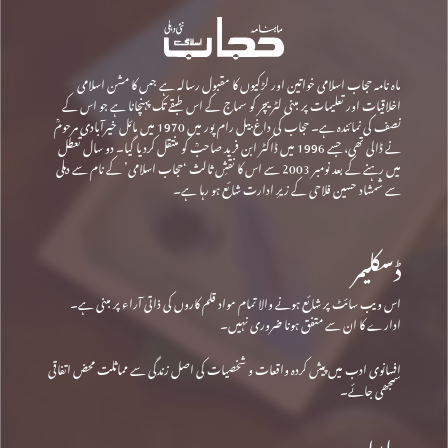
ماہ نامہ حجاب اسلامی خواتین اور لڑکیوں کا مقبول رسالہ ہے جس کا مشن اسلامی
اخلاقیات اور تعلیمات پر مبنی لٹریچر کو سماج کے اس طبقے تک پہنچانا ہے جو اس کے
نصف کی نمائندہ ہے۔ حجاب کی داغ بیل رام پور میں 1970 میں مائل خیرآبادی مرحومؒ
نے ڈالی تھی، جسے 1996 میں ڈاکٹر ابن فرید صاحبؒ کو منتقل کردیا گیا۔ دو سال تعطل
میں رہنے کے بعد نومبر 2003 سے اس کا نقشِ ثالث ‘حجاب اسلامی’ کے نام سے دہلی
سے شمشاد حسین فلاحی کے زیرِ ادارت شائع ہو رہا ہے۔
ڈسکلیمر
اس ویب سائٹ پر شائع ہونے والا تمام مواد قلم کاروں کی ذاتی آراء پر مبنی ہے۔
ادارے کا ان سے متفق ہونا ضروری نہیں۔
افسانوی ادب میں پیش کردہ واقعات و شخصیات کی اصل زندگی سے مماثلت محض اتفاقی
سمجھی جائے۔
رابطہ