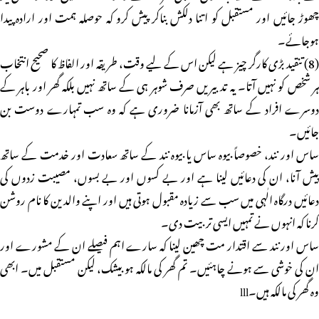
چھوڑ جائیں اور مستقبل کو اتنا دلکش بناکر پیش کرو کہ حوصلہ ہمت اور ارادہ پیدا
ہوجائے۔
(8) تنقید بڑی کارگر چیز ہے لیکن اس کے لیے وقت، طریقہ اور الفاظ کا صحیح انتخاب
ہر شخص کو نہیں آتا۔ یہ تدبیریں صرف شوہر ہی کے ساتھ نہیں بلکہ گھر اور باہر کے
دوسرے افراد کے ساتھ بھی آزمانا ضروری ہے کہ وہ سب تمہارے دوست بن
جائیں۔
ساس اور نند، خصوصاً بیوہ ساس یا بیوہ نند کے ساتھ سعادت اور خدمت کے ساتھ
پیش آنا، ان کی دعائیں لینا ہے اور بے کسوں اور بے بسوں، مصیبت زدوں کی
دعائیں درگاہ الٰہی میں سب سے زیادہ مقبول ہوتی ہیں اور اپنے والدین کا نام روشن
کرنا کہ انہوں نے تمہیں ایسی تربیت دی۔
ساس اور نند سے اقتدار مت چھین لینا کہ سارے اہم فیصلے ان کے مشورے اور
ان کی خوشی سے ہونے چاہئیں۔ تم گھر کی مالکہ ہو بیشک، لیکن مستقبل میں۔ ابھی
وہ گھر کی مالکہ ہیں۔lll