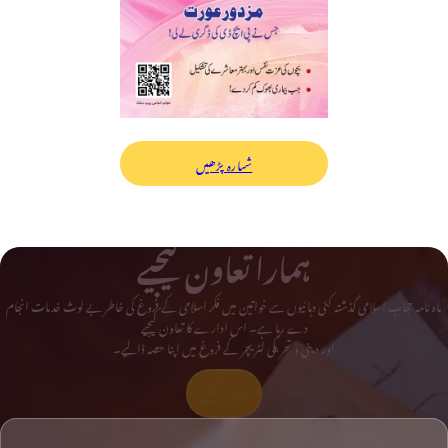
شمارہ پڑھیں
ہمارا تعاون کیجیے
ماہ نامہ حجاب اسلامی گذشتہ کئی دہائیوں سے خواتین میں فکر اسلامی کے فروغ کی خاطر بے لوث خدمات انجام
دے رہا ہے۔ اس ادارے کا تعاون کیجیے
اور دینی و تحریکی لٹریچر کے فروغ میں اپنا حصہ ڈالیے۔
تعاون کیجیے