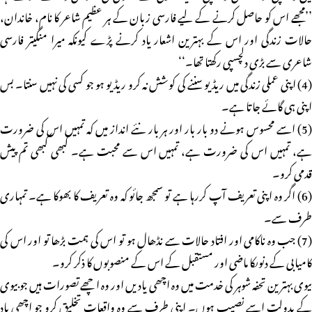
’’مجھے اس کو حاصل کرنے کے لیے فارسی زبان کے ہر عظیم شاعر کا نام، خاندان،
حالات زندگی اور اس کے بہترین اشعار یاد کرنے پڑے کیونکہ میرا منگیتر فارسی
شاعری سے بڑی دلچسپی رکھتا تھا۔‘‘
(4) اپنی عملی زندگی میں ریڈیو سننے کی کوشش نہ کرو ریڈیو ہو جو کسی کی نہیں سنتا۔ بس
اپنی ہی گائے جاتا ہے۔
(5) اسے محسوس ہونے دو بار بار اور ہر بار نئے انداز میں کہ تمہیں اس کی ضرورت
ہے، تمہیں اس کی ضرورت ہے، تمہیں اس سے محبت ہے۔ کبھی کبھی تم پیش
قدمی کرو۔
(6) اگر وہ اپنی تعریف آپ کررہا ہے تو سمجھ جائو کہ وہ تعریف کا بھوکا ہے۔ تمہاری
طرف سے۔
(7) جب وہ ناکامی اور افتاد حالات سے نڈھال ہو تو اس کی ہمت بڑھا تو اور اس کی
کامیابی کے دنوںکا ماضی اور مستقبل کے اس کے منصوبوں کا ذکر کرو۔
بیوی بہترین تحفہ شوہر کی خدمت میں وہ اچھی یادیں اور وہ اچھے تصورات ہیں جو بیوی
کے بدولت اسے نصیب ہوں۔ اپنی طرف سے وہ واقعات تخلیق کرو جو اچھی یاد