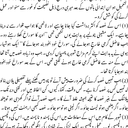
التعمیل ہو ان ابتدائی باتوں کے بعد میری درج ذیل نصیحت کو غور سے سنو اور عمل
کرنے کی کوشش کرو۔
(1) اس کے غصہ کو اکثر برداشت کیا جانا چاہیے اور لاٹھی کا جواب تلوار سے نہ دینا
چاہیے۔ ایک مشینی چولہے پر ہدایت یوں لکھی تھی ’’اوپر کا سوراخ کھلا رہنے دو۔
جب فاضل گرمی خارج ہوجائے گی، سوراخ خود بخود بند ہوجائے گا‘‘ ایک ہوشیار
بیوی نے یہ ہدایت اپنے گرم مزاج شوہر پر چسپاں کردی۔ جب وہ زیادہ غصہ میں آتا تھا
اس کے منہ سے فاضل گرمی خارج ہونے لگتی تھی۔ اس کے بعد سوراخ خودبخود
بند ہوجایا کرتا تھا۔
(2) جب تمہیں غصہ کرنے کی ضرورت پیش آئے تو چوبیس گھنٹے پہلے تفصیلی پلان بنالو
کہ تمہیں کس پر غصہ کرنا ہے۔ کس وقت، کتنا، کیوں، کن الفاظ میں اور کتنی دیر تک۔
پلاننگ کے بغیر غصہ کا نتیجہ ہمیشہ غلط آئے گا۔ جب غصہ آئے تواگر کھڑی ہو توبیٹھ
جائو۔ اگر بیٹھی ہوتو لیٹ جائو۔ اگر لیٹی ہو توسو جائو۔ غصہ کبھی ارجنٹ نہیں ہوتا۔
(3) شوہر کے کام میں اس کے معاملات میں اس کی پسند و نا پسند میں، اس کی دلچسپی
میں دلچسپی لو… عملی دلچسپی۔ ایک لڑکی نے شادی کی انگوٹھی دکھاتے ہوئے کہا