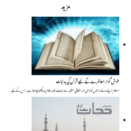
مزید
خوش گوار معاشرے کے لیے قرآن کی ہدایات
اسلام اپنے ماننے والوں کو ذہنی اور اخلاقی اعتبار سے نہایت بلند مقام پر دیکھنا چاہتا ہے۔ اس کے لیے…