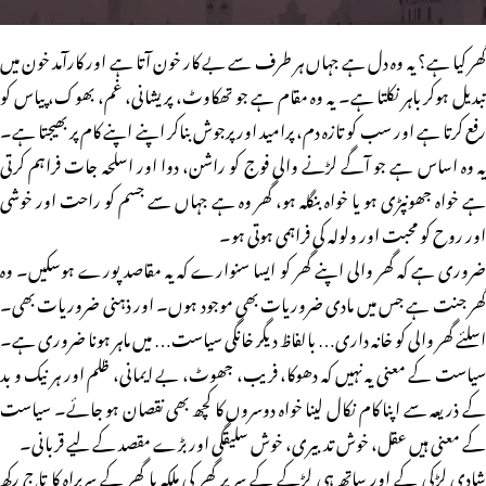
گھر کیا ہے؟ یہ وہ دل ہے جہاں ہر طرف سے بے کار خون آتا ہے اور کارآمد خون میں
تبدیل ہوکر باہر نکلتا ہے۔ یہ وہ مقام ہے جو تھکاوٹ، پریشانی، غم، بھوک، پیاس کو
رفع کرتا ہے اور سب کو تازہ دم، پرامید اور پرجوش بناکر اپنے اپنے کام پر بھیجتا ہے۔
یہ وہ اساس ہے جو آگے لڑنے والی فوج کو راشن، دوا اور اسلحہ جات فراہم کرتی
ہے خواہ جھونپڑی ہو یا خواہ بنگلہ ہو، گھر وہ ہے جہاں سے جسم کو راحت اور خوشی
اور روح کو محبت اور ولولہ کی فراہمی ہوتی ہو۔
ضروری ہے کہ گھر والی اپنے گھر کو ایسا سنوارے کہ یہ مقاصد پورے ہوسکیں۔ وہ
گھر جنت ہے جس میں مادی ضروریات بھی موجود ہوں۔ اور ذہنی ضروریات بھی۔
اسلئے گھر والی کو خانہ داری… بالفاظ دیگر خانگی سیاست… میں ماہر ہونا ضروری ہے۔
سیاست کے معنی یہ نہیں کہ دھوکا، فریب، جھوٹ، بے ایمانی، ظلم اور ہر نیک و بد
کے ذریعہ سے اپنا کام نکال لینا خواہ دوسروں کا کچھ بھی نقصان ہو جائے۔ سیاست
کے معنی ہیں عقل، خوش تدبیری، خوش سلیقگی اور بڑے مقصد کے لیے قربانی۔
شادی لڑکی کے اور ساتھ ہی لڑکے کے سر پر گھر کی ملکہ یا گھر کے سربراہ کا تاج رکھ