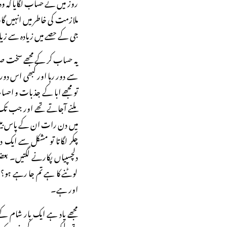
جی کے حصے میں زیادہ سے زیادہ ۱۵ برس آئے ہوں
سے دور رہا اور کبھی اس دوری 
تو مجھے ابا کے جذبات و احسا
ملنے آجاتے تھے اور جب تک 
میں دن رات ان کے پاس بیٹھا 
چکر لگاتا تو مشکل سے ایک دو 
دلچسپیاں پکارنے لگتیں۔ بعض
لوٹنے کا ہے تم جا رہے ہو؟‘‘ می
اور ہے۔
مجھے یاد ہے ایک بار شام ک