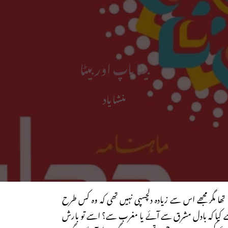
بیٹا باپ اور بیٹا
منشا یاد
رہا تھا مگر مجھے اس سے زیادہ دلچسپی نہیں تھی کہ وہ کس طرح
 کیا کہ بادل مشرق سے آئے یا مغرب سے؟ اسے تو بارش