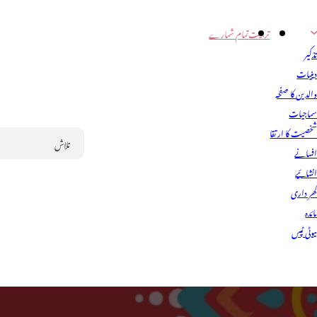
تربیت
تمام شمارے
ذکیر
ینیات
الدین کا صفحہ
ماجیات
خصیت کا ارتقا
فسانے
Search
نشائیے
ھر داری
ائدہ
یوٹی ٹپس