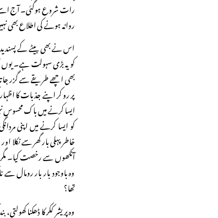
رات شروع ہوگئی۔ آج اسے و
روانہ ہونے کی اطلاع بھی نہی
اس نے بھی بیٹے کے پسندیدہ کھ
کو یہ بڑی سہولت ہے۔ یوں مح
بھی اچھے طریقے سے گزر جاتا
پر رو کر اپنے جذبات کا اظہار
ایسا کرنے میں باک محسوس نہ
کو ایسا کرنے میں اپنی مردا
خاطر پہلی بار گھر سے نکلا اور
آنکھوں سے رخصت کیا۔ مگر اب
وہ باوجود بار بار رومال س
تھا؟
وہ پریشر ککر کا ڈھکنا کھولتی، ب