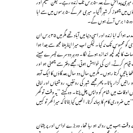
روز میں نے حساب لگایا کہ وہ میری پیدائش کے بعد ۵۰ برس تک زندہ رہے۔ لیکن تعلیم اور
ملازمت کی خاطر میں انہیں گاؤں میں چھوڑ کر شہر آگیا۔ میری عمر کے ۵۰ برسوں میں سے ابا
 گے۔
یہ حساب کر کے مجھے سخت صدمہ ہوا کہ ابا زندہ اور اسی دنیا میں آباد تھے مگر میں ۳۵ برس ان
کو محسوس تک نہ کیا۔ لیکن اب میرا اپنا بیٹا مجھ سے جدا ہوا
سات کا کچھ کچھ اندازہ ہونے لگا۔ وہ ہر دوسرے تیسرے مہینے
قیام کرتے، ان کی خواہش ہوتی، مجھے دفتر سے چھٹی ہو اور
باتیں کرتا رہوں۔ مگر میں سال دو سال بعد گاؤں کا ایک آدھ
راتیں گزار پاتا۔ پھر مجھے شہر کی رونقیں، روشنیاں اور اپنی
 اوقات میں شام کو واپس چل پڑتا۔ وہ کہتے ’’یہ وقت تو گھر
ں ضروری کام کا بہانہ کرتا، انھیں کیا بتاتا کہ میرا گھر تو کہیں
ے وقت جب میں روانہ ہو رہا تھا، وہ بڑے اداس اور پریشان