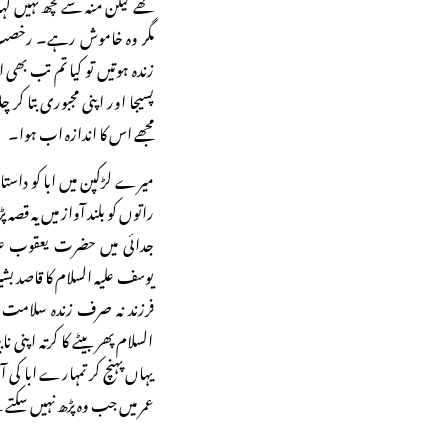
تھے لیکن منہ سے کچھ نہیں
مگر وہ خاموش رہے۔ رخصت ک
زندہ ہوتیں تو کیا تم تب بھی 
پسیجا اور اپنی مجبوری بتا کر 
مجھے اس کا اندازہ اب ہوا۔
میرے لڑکپن میں ابا کو دا
راتوں کو بلند آواز میں یہ قصہ 
جدائی میں حضرت یعقوب علی
یوسف علیہ السلام کا قاصد بشیر
فرزند نہ صرف زندہ سلامت 
السلام پھر بیٹے کا کرتہ اپنی
یہاں پہنچ کر تمہارے ابا کی آ
عمر میں جب وہ پڑھ نہیں سکتے 