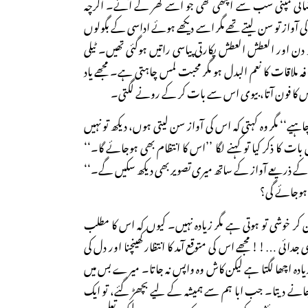
ئی کمپنی سب سے اچھی تھی جو اسے گھر لے آئے۔ اگرچہ
 آواز تو سن لیتے تھے مگر اسے دیکھے ہوئے اداسی کے بگولوں
دن اور العطش العطش پکارتی پیاسی راتیں ہوگئی تھیں۔ ٹیلی
ہ ملاقات کا نعم البدل ہو مگر محبت لمس چاہتی ہے۔ مجھے یاد
کا فون آتا، بیوی اس سے بات کر کے رونے لگتی۔
چاہیے‘‘ مگر وہ کہتی کہ اس کی آواز سن لیتی ہوں، دیکھ تو نہیں
ت کا ذکر کیا تو کہنے لگا ’’اس کا انتظام بھی ہوجائے گا۔‘‘
 ذریعے آواز کے ساتھ میری تصویر بھی دیکھ سکیں گے۔‘‘
 ہوجائے گی؟
کر خوشی تو ہوتی ہے مگر زیادہ نہیں۔ کیوں کہ اس کا مطلب
دائی …!! مجھے اس کی متوقع آمد کا انتظار کھینچنا اور دل کی
زیادہ اچھا لگتا ہے لیکن کاش وہ واپس نہ جاتا۔ میرے بس میں
ہ جانے دیتا۔ جب ابا ہم سے ہمیشہ کے لیے بچھڑ گئے، تو ایک