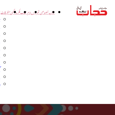
اداریہ
خصوصی تحریریں
بزم حجاب
فکر و آگہی
متفرقات
ت
د
و
س
ش
ا
ا
گ
م
ب