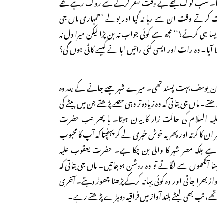
 کہا۔ سب لوگ مجھے بے وقت سفر کرنے سے روک رہے تھے
رتے وقت ان سے رہا نہ گیا اور بولے ’’تمہاری ماں جی
ایسا ہی کرتے؟‘‘ مجھ سے کوئی جواب نہ بن پڑا لیکن میرا دل نہ
چلا آیا۔ وہ رات اور ایسی کئی راتیں ابا نے کیسے کاٹی ہوں گی؟
ستان یوسف بہت پسند تھی۔ میرے شہر چلے جانے کے بعد وہ
پڑھتے۔ ماں جی بتاتی کہ وہ زیادہ تر وہی حصے پڑھتے جن میں بیٹے کی
ہ السلام کی حالت زار کا بیان ہوتا۔ یا پھر جب حضرت
 ان کا کرتہ اور پھر یہ خوش خبری لے کر پہنچتا کہ آپ کا محبوب
ہے بلکہ مصر شہر کا والی بن چکا ہے۔ حضرت یعقوب علیہ
 نابینا آنکھوں سے لگاتے تو وہ روشن ہوجاتیں۔ ماں جی بتاتی کہ
واز بھرا جاتی اور وہ کوئی بہانہ کرکے پڑھنا چھوڑ دیتے۔ آخری
تھے، تب بھی لیٹے بلند آواز میں فراقیہ دوہڑے پڑھتے رہے۔