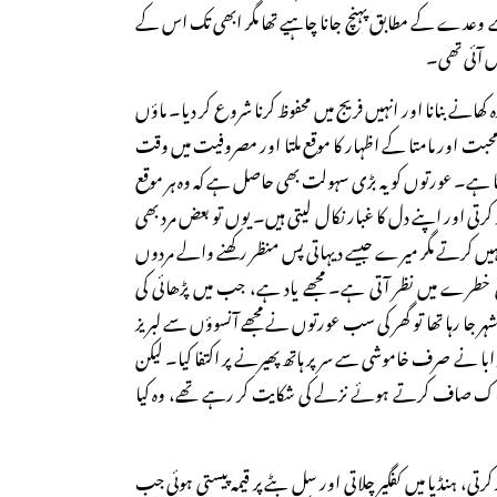
عدے کے مطابق پہنچ جانا چاہیے تھا مگر ابھی تک اس کے
ں آئی تھی۔
انے بنانا اور انہیں فریج میں محفوظ کرنا شروع کر دیا۔ ماؤں
بت اور مامتا کے اظہار کا موقع ملتا اور مصروفیت میں وقت
 ہے۔ عورتوں کو یہ بڑی سہولت بھی حاصل ہے کہ وہ ہر موقع
 کرتی اور اپنے دل کا غبار نکال لیتی ہیں۔ یوں تو بعض مرد بھی
یں کرتے مگر میرے جیسے دیہاتی پس منظر رکھنے والے مردوں
نگی خطرے میں نظر آتی ہے۔ مجھے یاد ہے، جب میں پڑھائی کی
 شہر جا رہا تھا تو گھر کی سب عورتوں نے مجھے آنسوؤں سے لبریز
ا نے صرف خاموشی سے سر پر ہاتھ پھیرنے پر اکتفا کیا۔ لیکن
ے ناک صاف کرتے ہوئے نزلے کی شکایت کر رہے تھے، وہ کیا
ند کرتی، ہنڈیا میں کفگیر چلاتی اور سل بٹے پر قیمہ پیستی ہوئی جب