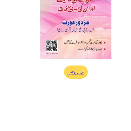
شمارہ پڑھیں