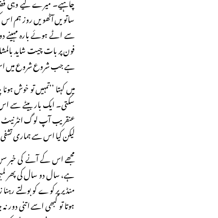
چاہیے۔ میرے لیے وہی فضا
ساتویں آٹھویں روز ہم اس کی
سے اٹے ہوئے بارہ مہینے دو 
فون پر بات چیت شاید بالمشاف
ہے جب شروع شروع میں اس 
میں کہتا ’’تمہیں تو خوش ہونا 
سکتی۔ ایک بار بیٹے سے اس با
عنقریب آپ لوگ انٹرنیٹ کے
لیکن کیا اس سے ہماری تشفی
مجھے اس کے آنے کی خبر سن 
ہے، سال دو سال کی پھر لمبی ج
منڈیر پر کوے کو بولتے رہنا 
ہوتا تو کبھی اسے اتنی دور ن