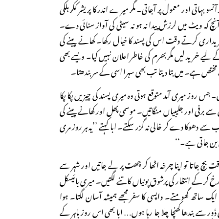
نسو بہاتی اور معمول پر آجاتی۔ مگر میرے اندر کا پریشر ککر ہلکی
 آنچ کہ ویٹ میں لرزش پیدا نہ ہو نہ سیٹی کی آواز سنائی دے۔
ریداری کرتے وقت اس کی پسند کا خیال رکھا۔ کھانے پینے کی
یے خرید لیں مگر بھرم کی خاطر اعلان نہیں کیا۔ ویسے بھی
ے مختص ہے۔ میں بتا دیتا تب بھی سہرا اسی کے سر بندھتا۔
۔ جس روز میری آمد متوقع ہوتی وہ میری پسند کی چیزیں پکا پکا
 سے برفی اور جلیبیاں منگاتیں۔ موسمی پھل اور کھانے پینے کی
 سے دھوکا دے کر خالی نہ گزر سکتے۔ ابا کہتے ’’یہ ہر روز مری
 بن جاتی ہے۔‘‘
 بچ جاتا تو اپنا چرخہ اٹھا کر چھت پر لے جاتیں اور شہر سے
ر کے انتظار کی پرشوق پونیاں کاتنے لگتیں۔ میری بائیسکل
ایک ساتھ گھومتے۔ واپسی کا سفر مجھے ہمیشہ آسان لگتا۔ ہوا
ڈور سے بندھا کھنچا چلا جا رہا ہوں… ابا بھی اس روز باہر کے