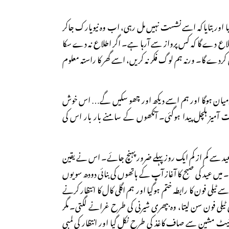
 اور بتایا کہ اسے نشست نہیں مل رہی، اب وہ نیویارک جاکر
لاع دے گا کہ کس پرواز سے آرہا ہے۔ اگر اطلاع نہ دے سکا
ن کردے گا۔ ورنہ ہم لوگ فکر نہ کریں، اسے گھر کا راستہ معلوم
درمیان ہوگا اور ہم اسے دیکھ اور چھو سکیں گے… اس خوش
آمیز ہلچل پیدا ہوگئی۔ آنکھوں کے سامنے بار بار اس کی
ہ عید سے کم از کم ایک روز پہلے ضرور پہنچ جائے۔ اس نے یقین
یں۔ میں عید کی صبح کا آغاز آپ کے ہاتھوں کی بنائی دودھ سویوں
 ٹیلی فون کا رابطہ ختم ہوگیا اور ہم اگلی کال کا انتظار کرنے
 ٹیلی فون سن لیتا، وہ بپھری شیرنی کی طرح غرانے لگتی۔ مگر
یٹ مشین سے صاف کاغذ کی طرح نکل گیا اور انتظار کی لمبی