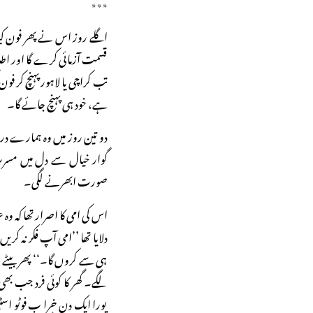
٭٭٭
اگلے روز اس نے پھر فون کیا
قسمت آزمائی کرے گا اور اط
تب کراچی یا لاہور پہنچ کر فو
ہے، خود ہی پہنچ جائے گا۔
دو تین روز میں وہ ہمارے 
گوار خیال سے دل میں مسرت 
صورت ابھرنے لگی۔
اس کی امی کا اصرار تھا کہ و
دلایا تھا ’’امی آپ فکر نہ کر
ہی سے کروں گا۔‘‘ پھر بیٹے سے
لگے۔ گھر کا کوئی فرد جب بھی
پورا ایک دن خرا ب فوٹو اسٹ