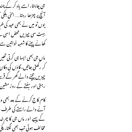
جی چاہتا، اسے یاد کر کے چند آ
آنچ پر چڑھا رہتا… اتنی ہلکی
یوں تو میں نے بھی عید کی خ
بہت سی چیزیں محض اسی کے ل
کھانے پینے کا شعبہ خواتین س
ماں جی بھی ایسا ہی کرتی تھیں
کر رکھتی جاتیں، گاؤں کی دکان
چیزیں بیچنے والے گھر کے قریب
رہتی اور ہفتے کے روز مشین
کام کاج کرنے کے بعد بھی وقت
آنے والے راستے کی طرف رخ ک
کے پہیے اور ماں جی کا چرخہ 
مخالف ہوتی تب بھی لگتا، پکی 