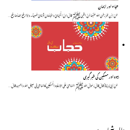
حیاء اور ایمان
عَنْ اِبْنِ عُمَرَ رَضِیَ اللّٰہُ عَنْہُمَا اَنَّ النَّبِیَ ﷺ قَالَ:اِنَّ الْحَیَائَ وَ الْاِیْمَانَ قُرَنَائَ جَمعیاً۔ وَاِذَا رَفَعَ اِحْدٰہُمَا رَفَعَ…
بیوہ اور مسکین کی خبر گیری
عَنْ اَبِیْ ہُرَیْرَۃَ ؓ: قَالَ قَالَ رَسُوْلُ اللّٰہِ ﷺ السَّاعِیْ عَلَی الاَرْمَلَۃِ وَالْمِسْکِیْنِ کَالسَّاعِیْ فِی سَبِیْلِ اللّٰہِ وَاَحْسِبُہٗ قَالَ…
حالیہ شمارے