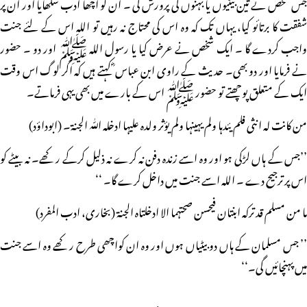
جس شخص نے تین بیٹیوں یا بہنوں کی پرورش کی ۔ ان کو اچھا ادب سکھایا اور ان پر
شفقت کا برتائو کیا، یہاں تک کہ وہ اس کی محتاج نہ رہیں تو اللہ اس کے لئے جنت
واجب کردے گا ۔ ایک شخص نے عرض کیا یا رسول اللہ ﷺ اور دو ۔ حضور
نے فرمایا اور دو بھی۔ حدیث کے راوی ابن عباس ؓ کہتے ہیں کہ اگر لوگ اس وقت
ایک کے متعلق پوچھتے تو حضور ﷺ اس کے بارے میں بھی یہی فرماتے۔
من کانت لہ انثی فلم یئدہا ولم یہینہا ولم یؤثر ولدہ علیہا ادخلہ اللّٰہ الجنۃ۔ (ابوداؤد)
’’جس کے ہاں لڑکی ہو اور وہ اسے زندہ دفن نہ کرے نہ ذلیل کرکے رکھے۔ نہ بیٹے کو
اس پر ترجیح دے ۔ اللہ اسے جنت میں داخل کرے گا۔ ‘‘
ما من مسلم قد ترکہ ابنتان فیحسن صحتہما الا ادخلتاہ الجنۃ (بخاری، ادب المفرد)
’’ جس مسلمان کے ہاں دو بیٹیاں ہوں اور وہ ان کواچھی طرح رکھے وہ اسے جنت
میں پہنچائیں گی۔‘‘
مزید