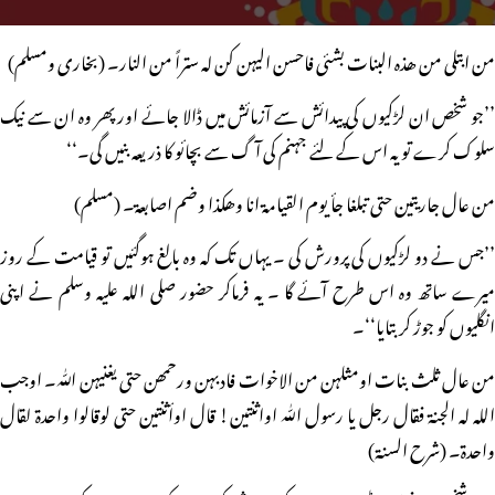
من ابتلی من ھذہ البنات بشئی فاحسن الیہن کن لہ ستراً من النار۔ (بخاری ومسلم)
’’جو شخص ان لڑکیوں کی پیدائش سے آزمائش میں ڈالا جائے اور پھر وہ ان سے نیک
سلوک کرے تو یہ اس کے لئے جہنم کی آگ سے بچائو کا ذریعہ بنیں گی۔‘‘
من عال جاریتین حتی تبلغا جأ یوم القیامۃ انا وھکذا وضم اصابعۃ۔ (مسلم)
’’جس نے دو لڑکیوں کی پرورش کی ۔ یہاں تک کہ وہ بالغ ہوگئیں تو قیامت کے روز
میرے ساتھ وہ اس طرح آئے گا ۔ یہ فرماکر حضور صلی اللہ علیہ وسلم نے اپنی
انگلیوں کو جوڑ کر بتایا‘‘۔
من عال ثلث بنات اومثلہن من الاخوات فادبہن ورحمھن حتی یغنیہن اللّٰہ۔ اوجب
اللہ لہ الجنۃ فقال رجل یا رسول اللّٰہ اواثنتین! قال اوأثنتین حتی لوقالوا واحدۃ لقال
واحدۃ۔ (شرح السنۃ)