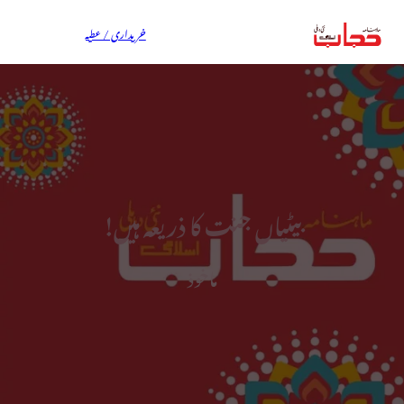
خریداری / عطیہ
بیٹیاں جنت کا ذریعہ ہیں!
ماخوذ