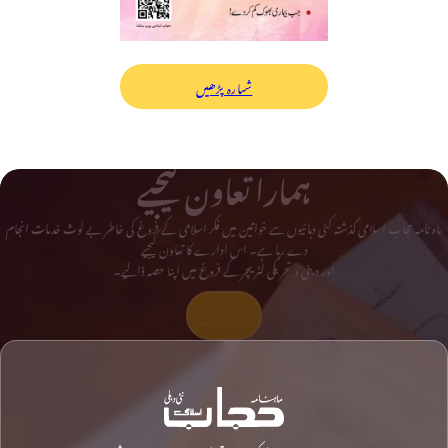
شمارہ پڑھیں
ہمارا تعاون کیجیے
ماہ نامہ حجاب اسلامی گذشتہ کئی دہائیوں سے خواتین میں فکر اسلامی کے فروغ کی خاطر بے لوث خدمات انجام
دے رہا ہے۔ اس ادارے کا تعاون کیجیے
اور دینی و تحریکی لٹریچر کے فروغ میں اپنا حصہ ڈالیے۔
تعاون کیجیے