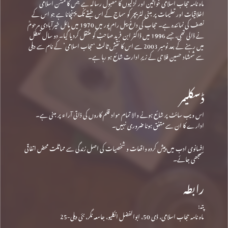
ماہ نامہ حجاب اسلامی خواتین اور لڑکیوں کا مقبول رسالہ ہے جس کا مشن اسلامی
اخلاقیات اور تعلیمات پر مبنی لٹریچر کو سماج کے اس طبقے تک پہنچانا ہے جو اس کے
نصف کی نمائندہ ہے۔ حجاب کی داغ بیل رام پور میں 1970 میں مائل خیرآبادی مرحومؒ
نے ڈالی تھی، جسے 1996 میں ڈاکٹر ابن فرید صاحبؒ کو منتقل کردیا گیا۔ دو سال تعطل
میں رہنے کے بعد نومبر 2003 سے اس کا نقشِ ثالث ‘حجاب اسلامی’ کے نام سے دہلی
سے شمشاد حسین فلاحی کے زیرِ ادارت شائع ہو رہا ہے۔
ڈسکلیمر
اس ویب سائٹ پر شائع ہونے والا تمام مواد قلم کاروں کی ذاتی آراء پر مبنی ہے۔
ادارے کا ان سے متفق ہونا ضروری نہیں۔
افسانوی ادب میں پیش کردہ واقعات و شخصیات کی اصل زندگی سے مماثلت محض اتفاقی
سمجھی جائے۔
رابطہ
پتہ:
ماہ نامہ حجاب اسلامی، ڈی 50، ابوالفضل انکلیو، جامعہ نگر، نئی دہلی-25