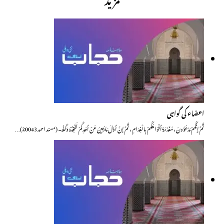
اعضاء کی گواہی
ثُمَّ إِنَّكُمْ مَدْعُوُّونَ ، مُفَدَّمَةً أَفْوَاهُكُمْ بِالْفِدَامِ ، ثُمَّ إِنَّ أَوَّلَ مَا يُبِينُ عَنْ أَحَدِكُمْ لَفَخِذُهُ وَكَفُّهُ۔ (مسند احمد 20043)…