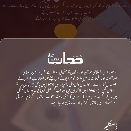
ماہ نامہ حجاب اسلامی گذشتہ کئی دہائیوں سے خواتین میں فکر اسلامی کے فروغ کی خاطر بے لوث خدمات انجام
دے رہا ہے۔ اس ادارے کا تعاون کیجیے
اور دینی و تحریکی لٹریچر کے فروغ میں اپنا حصہ ڈالیے۔
تعاون کیجیے
ماہ نامہ حجاب اسلامی خواتین اور لڑکیوں کا مقبول رسالہ ہے جس کا مشن اسلامی
اخلاقیات اور تعلیمات پر مبنی لٹریچر کو سماج کے اس طبقے تک پہنچانا ہے جو اس کے
نصف کی نمائندہ ہے۔ حجاب کی داغ بیل رام پور میں 1970 میں مائل خیرآبادی مرحومؒ
نے ڈالی تھی، جسے 1996 میں ڈاکٹر ابن فرید صاحبؒ کو منتقل کردیا گیا۔ دو سال تعطل
میں رہنے کے بعد نومبر 2003 سے اس کا نقشِ ثالث ‘حجاب اسلامی’ کے نام سے دہلی
سے شمشاد حسین فلاحی کے زیرِ ادارت شائع ہو رہا ہے۔
ڈسکلیمر