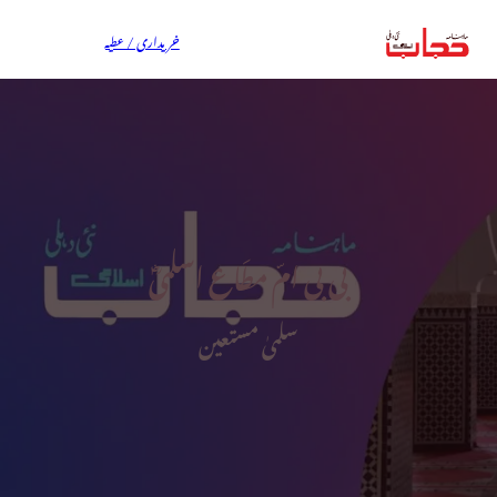
خریداری / عطیہ
بی بی امّ مطَاع اسلمیؓ
سلمیٰ مستعین