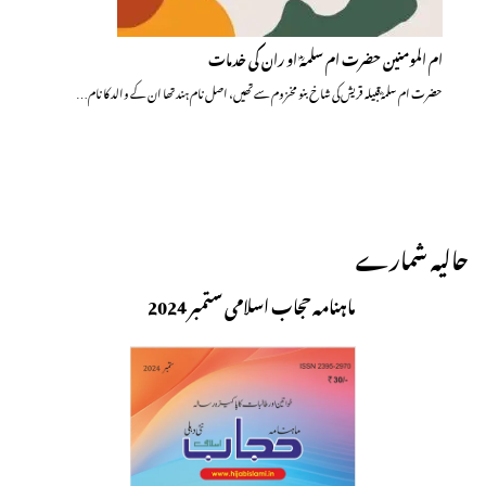
ام المومنین حضرت ام سلمہؓ او ران کی خدمات
حضرت ام سلمہؓ قبیلہ قریش کی شاخ بنو مخزوم سے تھیں، اصل نام ہند تھا ان کے والد کا نام…
حالیہ شمارے
ماہنامہ حجاب اسلامی ستمبر 2024