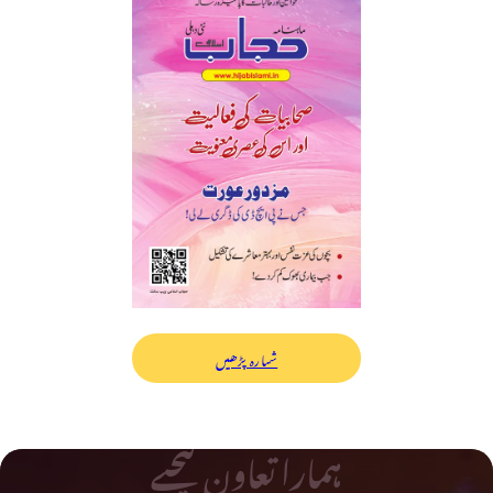
شمارہ پڑھیں
ہمارا تعاون کیجیے