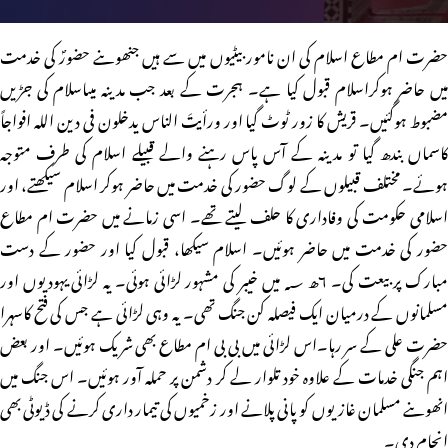
حضرت ام مطاع اسلام کی ان نامور بیٹیوں میں سے ہیں جنھوںنے حضورؐ کی خدمت
میں حاضر ہوکراسلام قبول کیا ہے۔ ہجرت کے بعد جب مدینہ میںاسلام کی جڑیں
مضبوط ہوگئیں۔ قریش کا زور ٹوٹ گیا اور ورأیتَ الناس یدخلون فی دین اللہ افواجاً
کاسماں بندھ گیا تو مدینہ کے آس پاس رہنے والے قبیلے اسلام کی طرف متوجہ
ہوئے۔ مختلف قبیلوں کے لوگ حضور کی خدمت میں حاضر ہوکر اسلام سیکھتے، اور
اسلامی حکومت کی وفاداری کا حلف لیتے تھے۔ اسی زمانے میں حضرت ام مطاع
حضور کی خدمت میں حاضر ہوئیں۔ اسلام سیکھا، قبول کیا اور حضور کے دست
مبارک پر بیعت کی۔ ۶ھ ؁ میں خیبر کی مشہور لڑائی ہوئی۔ یہ لڑائی یہودیوں اور
مسلمانوں کے درمیان ایک فیصلہ کن جنگ تھی۔ یہ وہی لڑائی ہے جس کی فتح کاسہرا
حضرت علی کے سر رہا۔اس لڑائی میں بی بی ام مطاع بھی شریک ہوئیں۔ اور بعض
اہم جنگی خدمات کے علاوہ خود تلوار لے کر دشمن پر حملہ آور ہوئیں۔ اس جنگ میں
انھوںنے مسلمان غازیوں کو پانی پلانے اور زخمیوں کی تیمار داری کرنے کی ڈیوٹی بھی
انجام دی۔