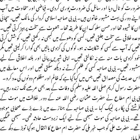
ضرورت کو ٹال دیا اور سائل کی ضرورت پوری کردی۔ فیاضی اور سخاوت میں آپ
اپنے دور کی بہت مشہور خاتون ہیں۔ بی بی صاحبہ اسلامی کردار کی مالک تھیں، سچائی
ان کا شیوہ تھا اور حسن سلوک ان کا طریقہ تھا۔ جھوٹ سے سخت پرہیز کرتی تھیں۔
وعدہ خلافی سے سخت جلتی تھیں، کسی کو دھوکے میں کبھی نہ رکھتی تھیں، کوشش کرتی
تھیں کہ آپ سے کسی کو شکایت نہ ہو، لوگوں کی کڑوی باتیں بھی گوارا کرلیتی تھیں مگر
خود کڑوی بات منہ سے نہ نکالتی تھیں۔ اپنی شیریں بیانی اور بلند اخلاقی کے لیے
مشہور تھیں۔ بی بی صاحبہ کسی کو ظلم کرتے نہ دیکھ سکتی تھیں اور اس معاملے میں
اس حدیث کی مصداق تھیں جس میں کہاگیاہے کہ ظالم اور مظلوم دونوں کی مدد کرو۔
حضرت رسول کریم صلی اللہ علیہ وسلم کی وفات کے بعد بھی عرصے تک زندہ رہیں۔
بی بی ام مطاع نے حضرت عثمان رضی اللہ عنہ کے دور ِ خلافت میں موت کے
فرشتے کی پکار پر لبیک کہا ۔ بی بی صاحبہ کے جنازے میں بڑے بڑے صحابی موجود
تھے۔ بی بی صاحبہ کی موت سبھی کے لیے ایک زبردست حادثہ تھی۔ سبھی غمگین
تھے۔ حضرت علی کو جب خبر ملی کہ حضرت ام مطاع کا انتقال ہوگیا توبڑے دکھ سے
فرمایا: