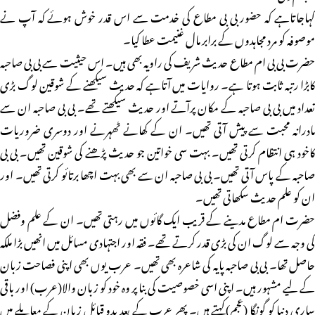
کہاجاتاہے کہ حضور بی بی مطاع کی خدمت سے اس قدر خوش ہوئے کہ آپ نے
موصوفہ کو مرد مجاہدوں کے برابر مال غنیمت عطا کیا۔
حضرت بی بی ام مطاع حدیث شریف کی راویہ بھی ہیں۔ اس حیثیت سے بی بی صاحبہ
کابڑا رتبہ ثابت ہوتا ہے۔ روایات میں آتاہے کہ حدیث سیکھنے کے شوقین لوگ بڑی
تعداد میں بی بی صاحبہ کے مکان پرآتے اور حدیث سیکھتے تھے۔ بی بی صاحبہ ان سے
مادرانہ محبت سے پیش آتی تھیں۔ ان کے کھانے ٹھہرنے اور دوسری ضروریات
کاخود ہی انتظام کرتی تھیں۔ بہت سی خواتین جو حدیث پڑھنے کی شوقین تھیں۔ بی بی
صاحبہ کے پاس آتی تھیں۔ بی بی صاحبہ ان سے بھی بہت اچھا برتائو کرتی تھیں۔ اور
ان کو علم حدیث سکھاتی تھیں۔
حضرت ام مطاع مدینے کے قریب ایک گائوں میں رہتی تھیں۔ ان کے علم وفضل
کی وجہ سے لوگ ان کی بڑی قدر کرتے تھے۔ فقہ اور اجتہادی مسائل میں انھیں بڑا ملکہ
حاصل تھا۔ بی بی صاحبہ پایہ کی شاعرہ بھی تھیں۔ عرب یوں بھی اپنی فصاحت زبان
کے لیے مشہور ہیں۔ اپنی اسی خصوصیت کی بنا پر وہ خود کو زبان والا(عرب) اور باقی
ساری دنیا کو گونگا (عجم)کہتے ہیں۔ پھر عرب کے بعد بدو قبائل زبان کے معاملے میں