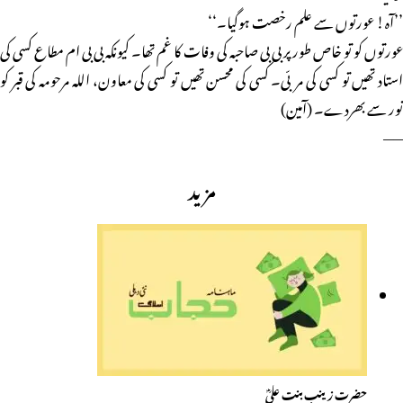
’’آہ! عورتوں سے علم رخصت ہوگیا۔‘‘
عورتوں کو تو خاص طور پر بی بی صاحبہ کی وفات کا غم تھا۔ کیونکہ بی بی ام مطاع کسی کی
استاد تھیں تو کسی کی مربّی۔ کسی کی محسن تھیں تو کسی کی معاون، اللہ مرحومہ کی قبر کو
نور سے بھردے۔ (آمین)
——
مزید
حضرت زینب بنت علیؓ