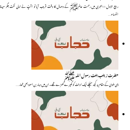
ربیع الاول ۱۱ہجری میں رحمت عالمﷺ کے وصال کا وقت قریب آیا تو اآپؐ نے اپنی لخت جگر سیدۃ
النساء…
حضرت زینب بنت رسول اللہ ﷺ
ذی طویٰ کے مقام پر کچھ منچلے ایک اونٹ کو گھیرے کھڑے تھے۔ ان میں ہبار بن اسود بھی تھا،…