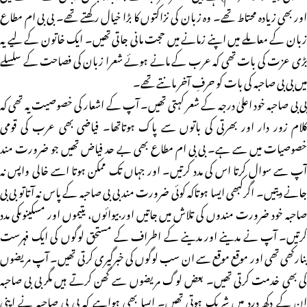
اور بھی زیادہ محتاط تھے۔ وہ زبان کی نزاکتوں کا بڑا خیال رکھتے تھے۔ بی بی ام مطاع
زبان کے معاملے میں اپنے زمانے میں حجت مانی جاتی تھیں۔ ایک خاتون کے لیے یہ
بڑی عزت کی بات تھی کہ عرب کے مانے ہوئے شعرا زبان کی فصاحت کے سلسلے
میں بی بی صاحبہ کی بات کو حرفِ آخر مانتے تھے۔
بی بی صاحبہ خود اعلیٰ درجہ کے شعر کہتی تھیں۔ آپ کے اشعار کی خصوصیت یہ تھی کہ
کلام زور دار اور بھرتی کی باتوں سے پاک ہوتاتھا۔ فیاضی بھی عرب کی قومی
خصوصیات میں سے ہے۔ بی بی ام مطاع بھی بے حد فیاض تھیں جو ضرورت مند
آپ سے سوال کرتا اس کی مدد کرتیں۔ اور جہاں تک ممکن ہوتا اسے خالی واپس نہ
جانے دیتیں۔ اگرکبھی ایسا ہوتاکہ کوئی ضرورت مند بی بی صاحبہ کے پاس نہ آتاتو بی بی
صاحبہ خود ضرورت مندوں کی تلاش میں جاتیں اور بیوائوں، یتیموں اور مسکینوںکی مدد
کرتیں۔ آپ نے مدینے اور مدینے کے اطراف کے مستحق لوگوں کی ایک فہرست
بنارکھی تھی اور موقع موقع سے ان سب لوگوں کی خبرگیری کرتی تھیں۔ آپ مریضوں
کی بھی خدمت کرتی تھیں۔ بعض لوگ مریضوں سے گھن کرتے ہیں مگر بی بی صاحبہ
ان کے دکھ درد میں شریک ہوتی تھیں۔ ایسا بھی ہواہے کہ بی بی صاحبہ نے اپنی