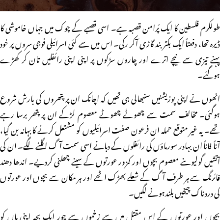
طولکرم فلسطین کا ایک پُرامن قصبہ ہے۔ اسی قصبے کے چوک میں جہاں خاموشی کا
ڈیرہ تھا، دفعتاً ایک بکتر بند گاڑی آکر رکی۔ اس میں سے کئی اسرائیلی فوجی سروں پر خود
پہنے تیزی سے نیچے اترے اور چاروں سڑکوں پر اپنی اپنی رائفلیں تان کر کھڑے
ہوگئے۔
انھوں نے اپنی پوزیشنیں سنبھالی ہی تھیں کہ اچانک ان پر پتھروں کی بارش شروع
ہوگئی۔ مخالف سمت سے چھوٹے چھوٹے معصوم لڑکے ان پر پتھر برسا رہے
تھے۔ یہ غیر متوقع حملہ ان فرعون صفت اسرائیلیوں کو مشتعل کرنے کا بہانہ بن گیا،
آناً فاناً ان بہادر سورماؤں کی رائفلوں کے دہانے اسی سمت آگ اگلنے لگے۔ ان کی
آتشیں گولیوںنے معصوم بچوں اور کمزور عورتوں کے سینے چھلنی کردیے۔ اندھا دھند
فائرنگ سے ہر طرف آگ کے شعلے بھڑک اٹھے اور ہر مکان سے بچوں اور عورتوں
کی دردناک چیخیں بلندہونے لگیں۔
بچوں اور عورتوں کے اس مقتل میں سے زخموں سے چور ایک بچہ اپنی ماں کو