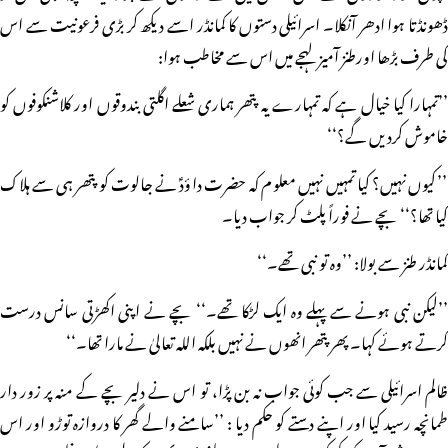
ڈھونڈتا ہوا ادھر آنکلا۔ اسرائیلی دستوں کا کمانڈر اسے دیکھ کر بڑی فرعونیت سے اس
کی طرف بڑھا اورطنز آمیز لہجے میں اس سے مخاطب ہوا:
’’تمہارا کیا خیال ہے کہ تمہارے یہ پتھر ہماری شعلے اگلتی بندوقوں اور کلاشنکوفوں کو
خاموش کردیں گے؟‘‘
’’کیوں نہیں؟ کیا تمہیں نہیں معلوم کہ حضرت داؤدؑ نے جالوت کو پتھر ہی سے ہلاک
کیا تھا؟‘‘ بچے نے فوراً پلٹ کر جواب دیا۔
کمانڈر طنز سے بولا: ’’وہ تو نبی تھے۔‘‘
’’لیکن نبی ہونے سے پہلے وہ ایک لڑکا تھے۔‘‘ بچے نے اپنی اکھڑتی سانس درست
کرتے ہوئے کہا۔ پھر پتھر انھوں نے نہیں بلکہ اللہ تعالیٰ نے مارا تھا۔‘‘
ظالم اسرائیلی سے جب کوئی جواب نہ بن پڑا، تو اس نے دلیر بچے کے منہ پر زور دار
طمانچہ رسید کیا اور اپنے دستے کو حکم دیا : ’’سامنے والے گھر کا دروازہ توڑو اور اس