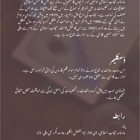
ماہ نامہ حجاب اسلامی خواتین اور لڑکیوں کا مقبول رسالہ ہے جس کا مشن اسلامی
اخلاقیات اور تعلیمات پر مبنی لٹریچر کو سماج کے اس طبقے تک پہنچانا ہے جو اس کے
نصف کی نمائندہ ہے۔ حجاب کی داغ بیل رام پور میں 1970 میں مائل خیرآبادی مرحومؒ
نے ڈالی تھی، جسے 1996 میں ڈاکٹر ابن فرید صاحبؒ کو منتقل کردیا گیا۔ دو سال تعطل
میں رہنے کے بعد نومبر 2003 سے اس کا نقشِ ثالث ‘حجاب اسلامی’ کے نام سے دہلی
سے شمشاد حسین فلاحی کے زیرِ ادارت شائع ہو رہا ہے۔
ڈسکلیمر
اس ویب سائٹ پر شائع ہونے والا تمام مواد قلم کاروں کی ذاتی آراء پر مبنی ہے۔
ادارے کا ان سے متفق ہونا ضروری نہیں۔
افسانوی ادب میں پیش کردہ واقعات و شخصیات کی اصل زندگی سے مماثلت محض اتفاقی
سمجھی جائے۔
رابطہ
پتہ:
ماہ نامہ حجاب اسلامی، ڈی 50، ابوالفضل انکلیو، جامعہ نگر، نئی دہلی-25