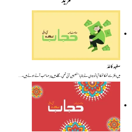
سفید کاغذ
میں دفتر سے تھکا تھکا آیا تو بیوی نے بتایا ’’نصیبن آئی تھی، محلے میں پیر صاحب آئے ہوئے ہیں۔…