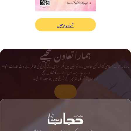
شمارہ پڑھیں
ہمارا تعاون کیجیے
ماہ نامہ حجاب اسلامی گذشتہ کئی دہائیوں سے خواتین میں فکر اسلامی کے فروغ کی خاطر بے لوث خدمات انجام
دے رہا ہے۔ اس ادارے کا تعاون کیجیے
اور دینی و تحریکی لٹریچر کے فروغ میں اپنا حصہ ڈالیے۔
تعاون کیجیے