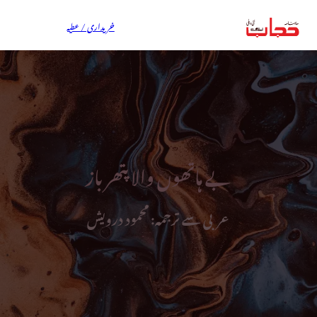
خریداری / عطیہ
بے ہاتھوں والا پتھر باز
عربی سے ترجمہ: محمود درویش