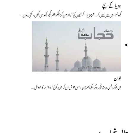
چڑیا کے بچے
گھونسلے میں چیں چیں کرتے چڑیا کے بچوں کی آواز سن کر بیگم ظفر کچھ کھو سی گئیں۔ کئی دنوں…
اذان
میں ایک لمبی مدت تک جگہ جگہ پھرتا رہا، اس تلاش میں کہ شاید کوئی ایسا اللہ کا بندہ مل…
حالیہ شمارے