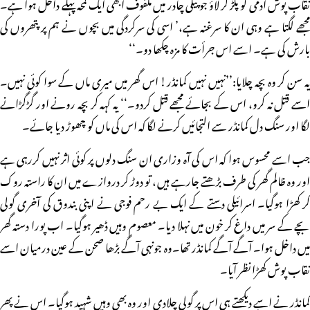
نقاب پوش آدمی کو پکڑ کر لاؤ جو پیلی چادر میں ملفوف ابھی ایک لمحہ پہلے داخل ہوا ہے۔
مجھے لگتا ہے وہی ان کا سرغنہ ہے،’ اسی کی سرکردگی میں بچوں نے ہم پر پتھروں کی
بارش کی ہے۔ اسے اس جرأت کا مزہ چکھا دو۔‘‘
یہ سن کر وہ بچہ چلایا:’’نہیں نہیں کمانڈر! اس گھر میں میری ماں کے سوا کوئی نہیں۔
اسے قتل نہ کرو، اس کے بجائے مجھے قتل کردو۔‘‘ یہ کہہ کر بچہ رونے اور گڑگڑانے
لگا اور سنگ دل کمانڈر سے التجائیں کرنے لگا کہ اس کی ماں کو چھوڑ دیا جائے۔
جب اسے محسوس ہوا کہ اس کی آہ وزاری ان سنگ دلوں پر کوئی اثر نہیں کررہی ہے
اور وہ ظالم گھر کی طرف بڑھتے جارہے ہیں، تو دوڑ کر دروازے میں ان کا راستہ روک
کر کھڑا ہوگیا۔ اسرائیلی دستے کے ایک بے رحم فوجی نے اپنی بندوق کی آخری گولی
بچے کے سر میں داغ کر خون میں نہلا دیا۔ معصوم وہیں ڈھیر ہوگیا۔ اب پورا دستہ گھر
میں داخل ہوا۔ آگے آگے کمانڈر تھا۔وہ جونہی آگے بڑھا صحن کے عین درمیان اسے
نقاب پوش کھڑا نظر آیا۔
کمانڈر نے اسے دیکھتے ہی اس پر گولی چلادی اور وہ بھی وہیں شہید ہوگیا۔ اس نے پھر