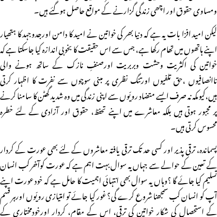
ومساوی حقوق اور اچھی زندگی گزارنے کے مواقع حاصل ہوگئے ہیں۔
لیکن امید افزا بات یہ ہے کہ دنیا بھر کی خواتین نے امید کا دامن اورجدوجہد کا ہتھیار
اپنے ہاتھوں میں تھام رکھا ہے، جس سے اس حقیقت کا بخوبی اندازہ کیا جاسکتا ہے کہ
خواتین کی اکثریت وحشت وبربریت اورصنفِ نازک کے ساتھ ہونے والی
ناانصافیوں ،حق تلفیوں اورتنگ نظری پر مبنی سوچوں سے نفرت کا اظہار کرتی
ہیں،کیوںکہ نہ صرف ایسے متضاد رویّوں سے اپنی زندگی میں وہ شدید گھٹن کا سامنا کرنے
پر مجبور ہوتی ہیں بلکہ معاشرے میں اپنے تحفظ، حقوق اور آزادی کے لئے خطرہ
محسوس کرتی ہیں۔
پسماندہ، ترقی پذیر اور کسی حد تک ترقی یافتہ معاشروں کے لئے بھی عورت کے کردار
کے تعین کے حوالے سے جہاں یہ سوال بہت اہم ہے کہ عورت کوآخر کب انسان
تسلیم کیا جائے گا ؟وہاں یہ سوال بھی انتہائی اہمیت کا حامل ہے کہ خود عورت اپنے
آپ کو انسان کب سمجھنا شروع کرے گی؟ غور کیا جائے تو امتیازی رویّوں اورہر قسم
کے استحصال کی شکار خواتین کی ترقی، اس کے مقام، کردار اورخودمختاری کے