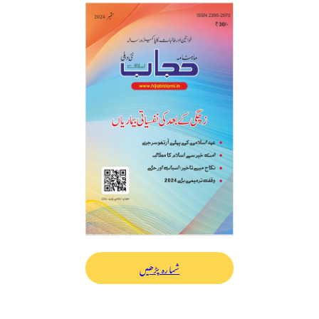
شمارہ پڑھیں