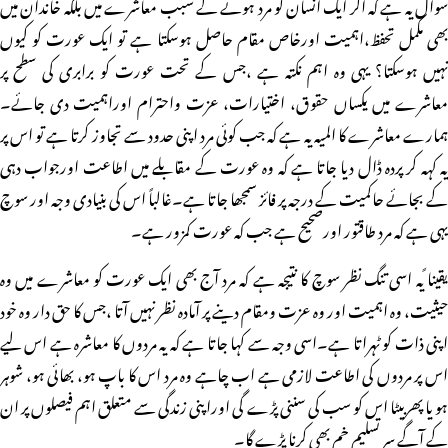
سوال یہ ہے کہ اگر ایک انسان کو مرد ہونے کے سبب معاشرے میں بلکہ خاندان میں
بھی مکمل تحفظ،اہمیت اورخاص مقام حاصل ہوسکتا ہے تو ایک عورت کو کیوں
نہیں ہوسکتا؟ یہی وہ اہم نکتہ ہے ،جس کے تحت عورت کو برابری کی سطح پر
معاشرے میں یکساں حقوق، اختیارات، عزت واحترام اوراہمیت دی جائے۔
ہمارے معاشرے کا المیہ یہ ہے کہ جب کوئی مرد اپنی حدود سے تجاوز کرتا ہے تو اس پر
یہ کہہ کر پردہ ڈال دیا جاتا ہے کہ وہ عورت کے مقابلے میں اطاعت اورجواب دہی
کے بجائے حاکمیت کے درجہ پر فائز سمجھا جاتا ہے۔غالباً اس کی بنیادی وجہ اور سوچ
یہی ہے کہ مرد طاقتور اورصحیح ہے جب کہ عورت کمزور ہے۔
یقینا ًیہ اسی تنگ نظر سوچ کا نتیجہ ہے کہ مرد آج بھی ایک عورت کو معاشرے میں وہ
حیثیت، وہ اہمیت اور وہ عزت ومقام دینے پر آمادہ نظر نہیں آتا ،جس کا حق دار وہ خود
اپنی ذات کو ٹہراتا ہے۔اسی وجہ سے کہا جاتا ہے کہ یہ مردوں کا معاشرہ ہے اس لیے
اس پر مردوں کی اطاعت لازمی ہے اب چاہے وہ مرد اس کا باپ ہو، بھائی ہو، شوہر
ہو یا پھربیٹا اس کو سب کی سننی پڑے گی اوراپنی زندگی سے متعلق اہم فیصلوں پر ان
کے آگے سرِ تسلیم خم بھی کرنا پڑے گا۔