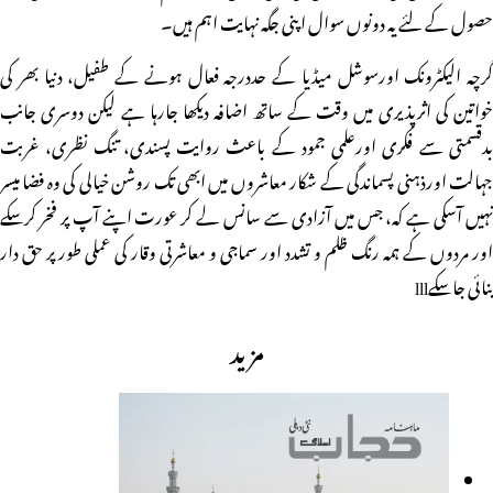
حصول کے لئے یہ دونوں سوال اپنی جگہ نہایت اہم ہیں۔
گرچہ الیکٹرونک اورسوشل میڈیا کے حددرجہ فعال ہونے کے طفیل، دنیا بھر کی
خواتین کی اثرپذیری میں وقت کے ساتھ اضافہ دیکھا جارہا ہے لیکن دوسری جانب
بدقسمتی سے فکری اورعلمی جمود کے باعث روایت پسندی، تنگ نظری، غربت
جہالت اورذہنی پسماندگی کے شکار معاشروں میں ابھی تک روشن خیالی کی وہ فضا میسر
نہیں آسکی ہے کہ، جس میں آزادی سے سانس لے کر عورت اپنے آپ پر فخر کرسکے
اور مردوں کے ہمہ رنگ ظلم و تشدد اور سماجی و معاشرتی وقار کی عملی طور پر حق دار
بنائی جاسکےlll
مزید