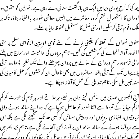
چلا گیا کہ آج پوری دنیا میں ایک ہی بازگشت سنائی دے رہی ہے، خواتین کو حقوق دو
اوران کا استحصال ختم کرو، معاشرے میں انہیں معاشی طور پر بااختیار بناؤ، تاکہ ہر
ملک وقوم ترقی کرسکیں اورنئی نسل کا مستقبل محفوظ بنایا جاسکے۔
حقوق نسواں کے تحفظ کو یقینی بنانے کے لئے قومی اوربین الاقوامی سطح پر حتی
المقدود آواز اْٹھانے کی کوششیں کی گئیں۔تاہم مردوں کی حاکمیت اورسماج میں پلنے
والی فرسودہ رسم ورِواج کے سائے میں پروان چڑھنے والے تنگ نظر، پسماندہ، ترقی
پذیر یہاں تک کے ترقی یافتہ، معاشروں میں بھی تاحال ان کوششوں کو مکمل کامیابی کی
سند نہیں مل سکی، تاہم تبدیلی کے عمل کاآغاز ہوچکا ہے۔
آج اکیسویں صدی میں سانس لینے والی ہرخطے، ہر علاقے اور ہر قوم کی عورت کو کم
ازکم میڈیا کے توسط سے اتنا شعور تو حاصل ہوگیا ہے کہ وہ اپنے ساتھ ہونے والی
زیادتیوں، امتیازی رویّوں اور درپیش مسائل کو کسی حد تک سمجھنے لگی ہے بلکہ ان
سے نبردآزما ہونے کے ساتھ ساتھ ان پر آواز بھی اْٹھانے لگی ہے،تاہم دْنیا بھر میں
تحریک نسواں کی کامیابی اورخواتین کی ترقی میں حائل کئی رکاوٹوں کو دورکرنے کے