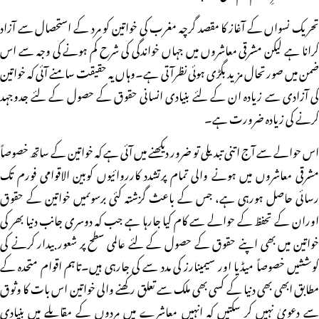
تحریک نسواں کے آغاز کا مقصد گرچہ مغرب کی خواتین کو مرد کے استحصال سے آزاد
کرانا ہے لیکن مشرقی معاشروں میں جہاں خواندگی کی شرح کم ہونے کی وجہ سے اس
ضمن میں صورتحال مزید بگڑی ہوئی نظرآتی ہے۔وہاں یہ حقیقت سامنے آئی کہ خواتین
کی آزادی سے زیادہ ان کے لئے بنیادی انسانی حقوق کے حصول کے لئے جدوجہد
کرنے کی زیادہ ضرورت ہے۔
اس حوالے سے آج اتنی تبدیلی تو ضرور دیکھنے میں آئی ہے کہ خواتین کے ساتھ خصوصاً
مشرقی معاشروں میں ہونے والی تمام پرتشدد کارروائیوں کوبین الاقوامی فورم تک
رسائی حاصل ہورہی ہے، جس کے باعث گزشتہ کئی برسوںمیں خواتین کے حقوق
اوران کے تحفظ کے حوالے سے کام کیا جارہا ہے جب کہ دوسری جانب دنیا بھر کی
خواتین میں بھی اپنے حقوق کے حصول کے لئے عالمی سطح پر شعور بیدار کرنے کی
کوششیں خصوصاً میڈیا اور سیمینارز کی مدد سے کی جارہی ہیں۔تاہم اقوام متحدہ کے
مطابق ابھی بھی دنیا کے کسی بھی ملک سے تعلق رکھنے والی خواتین اس بات کا وثوق
سے دعویٰ نہیں کر سکتیں کہ انہیں معاشرے میں مردوں کے مقابلے میں بنیادی