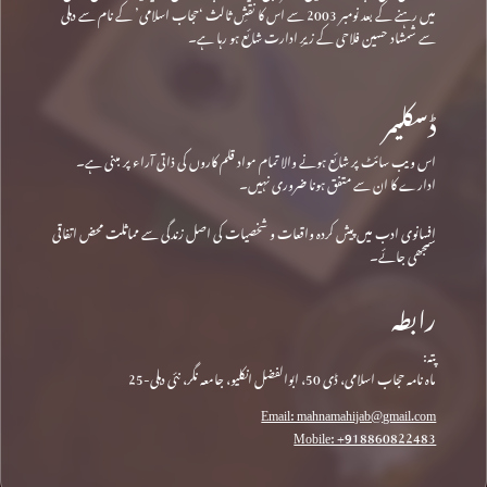
میں رہنے کے بعد نومبر 2003 سے اس کا نقشِ ثالث ‘حجاب اسلامی’ کے نام سے دہلی
سے شمشاد حسین فلاحی کے زیرِ ادارت شائع ہو رہا ہے۔
ڈسکلیمر
اس ویب سائٹ پر شائع ہونے والا تمام مواد قلم کاروں کی ذاتی آراء پر مبنی ہے۔
ادارے کا ان سے متفق ہونا ضروری نہیں۔
افسانوی ادب میں پیش کردہ واقعات و شخصیات کی اصل زندگی سے مماثلت محض اتفاقی
سمجھی جائے۔
رابطہ
پتہ:
ماہ نامہ حجاب اسلامی، ڈی 50، ابوالفضل انکلیو، جامعہ نگر، نئی دہلی-25
Email: mahnamahijab@gmail.com
Mobile: +918860822483