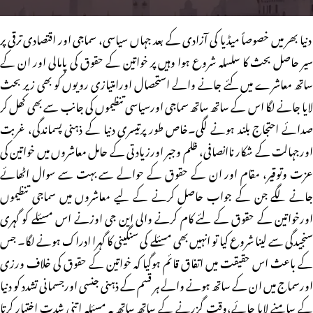
دنیا بھر میں خصوصاً میڈیا کی آزادی کے بعد جہاں سیاسی، سماجی اور اقتصادی ترقی پر
سیر حاصل بحث کا سلسلہ شروع ہوا وہیں پر خواتین کے حقوق کی پامالی اور ان کے
ساتھ معاشرے میں کئے جانے والے استحصال اورامتیازی رویوں کو بھی زیر بحث
لایا جانے لگا اس کے ساتھ ساتھ سماجی اورسیاسی تنظیموں کی جانب سے بھی کھل کر
صدائے احتجاج بلند ہونے لگی۔خاص طور پرتیسری دنیا کے ذہنی پسماندگی، غربت
اورجہالت کے شکار ناانصافی، ظلم وجبر اورزیادتی کے حامل معاشروں میں خواتین کی
عزت وتوقیر، مقام اور ان کے حقوق کے حوالے سے بہت سے سوال اٹھائے
جانے لگے جن کے جواب حاصل کرنے کے لیے معاشروں میں سماجی تنظیموں
اورخواتین کے حقوق کے لئے کام کرنے والی این جی اوزنے اس مسئلے کو گہری
سنجیدگی سے لینا شروع کیا تو انہیں بھی مسئلے کی سنگینی کا گہرا ادراک ہونے لگا۔ جس
کے باعث اس حقیقت میں اتفاق قائم ہوگیا کہ خواتین کے حقوق کی خلاف ورزی
اورسماج میں ان کے ساتھ ہونے والے ہر قسم کے ذہنی جنسی اورجسمانی تشدد کو دنیا
کے سامنے لایا جائے،وقت گزرنے کے ساتھ ساتھ یہ مسئلہ اتنی شدت اختیار کرتا