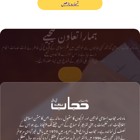
شمارہ پڑھیں
ہمارا تعاون کیجیے
ماہ نامہ حجاب اسلامی گذشتہ کئی دہائیوں سے خواتین میں فکر اسلامی کے فروغ کی خاطر بے لوث خدمات انجام
دے رہا ہے۔ اس ادارے کا تعاون کیجیے
اور دینی و تحریکی لٹریچر کے فروغ میں اپنا حصہ ڈالیے۔
تعاون کیجیے
ماہ نامہ حجاب اسلامی خواتین اور لڑکیوں کا مقبول رسالہ ہے جس کا مشن اسلامی
اخلاقیات اور تعلیمات پر مبنی لٹریچر کو سماج کے اس طبقے تک پہنچانا ہے جو اس کے
نصف کی نمائندہ ہے۔ حجاب کی داغ بیل رام پور میں 1970 میں مائل خیرآبادی مرحومؒ
نے ڈالی تھی، جسے 1996 میں ڈاکٹر ابن فرید صاحبؒ کو منتقل کردیا گیا۔ دو سال تعطل