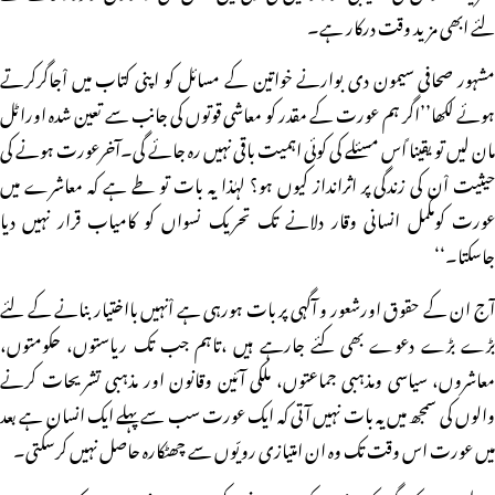
لئے ابھی مزید وقت درکار ہے۔
مشہور صحافی سیمون دی بوارنے خواتین کے مسائل کو اپنی کتاب میں اْجاگرکرتے
ہوئے لکھا’’اگر ہم عورت کے مقدر کو معاشی قوتوں کی جانب سے تعین شدہ اوراٹل
مان لیں تو یقینا ًاس مسئلے کی کوئی اہمیت باقی نہیں رہ جائے گی۔آخرعورت ہونے کی
حیثیت اْن کی زندگی پر اثرانداز کیوں ہو؟ لہٰذا یہ بات تو طے ہے کہ معاشرے میں
عورت کومکمل انسانی وقار دلانے تک تحریک نسواں کو کامیاب قرار نہیں دیا
جاسکتا۔‘‘
آج ان کے حقوق اورشعور و آگہی پر بات ہورہی ہے اْنہیں بااختیار بنانے کے لئے
بڑے بڑے دعوے بھی کئے جارہے ہیں ،تاہم جب تک ریاستوں، حکومتوں،
معاشروں، سیاسی ومذہبی جماعتوں، ملکی آئین وقانون اور مذہبی تشریحات کرنے
والوں کی سمجھ میں یہ بات نہیں آتی کہ ایک عورت سب سے پہلے ایک انسان ہے بعد
میں عورت اس وقت تک وہ ان امتیازی رویّوں سے چھٹکارہ حاصل نہیں کرسکتی۔