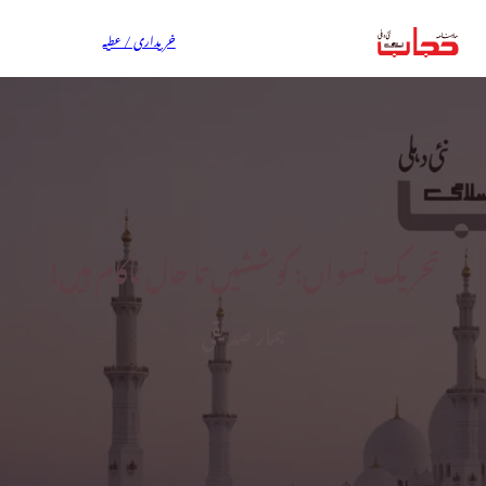
خریداری / عطیہ
تحریک نسواں: کوششیں تا حال ناکام ہیں!
ہمار صدیقی