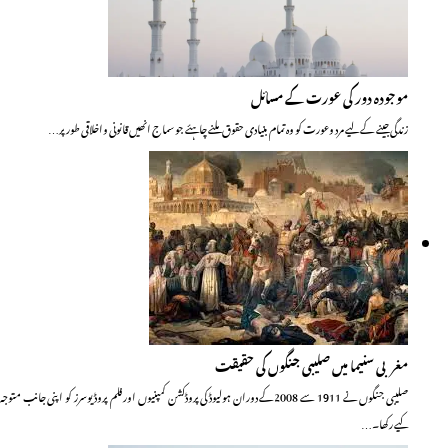
موجودہ دور کی عورت کے مسائل
زندگی جینے کے لیے مرد وعورت کو وہ تمام بنیادی حقوق ملنے چاہئے جو سماج انھیں قانونی واخلاقی طور پر…
مغربی سنیما میں صلیبی جنگوں کی حقیقت
صلیبی جنگوں نے 1911 سے 2008کے دوران ہولیوڈ کی پروڈکشن کمپنیوں اور فلم پروڈیوسرز کو اپنی جانب متوجہ
کیے رکھا۔…