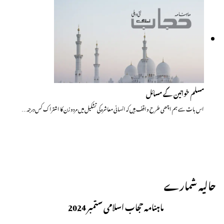
مسلم خواتین کے مسائل
اس بات سے ہم اچھی طرح واقف ہیں کہ انسانی معاشرہ کی تشکیل میں مردو زن کا اشتراک کس درجہ…
حالیہ شمارے
ماہنامہ حجاب اسلامی ستمبر 2024