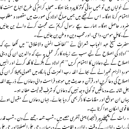
کے خواہاں ہیں تو ہمیں ساقی کوثرؐ کا پیرو بننا ہوگا۔ صحابہ کرامؓ کی طرح اتباع سنت کا
اہتمام کرنا ہوگا۔ اس کے نتیجے میں ہمیں صالح اولاد کی صورت میں مقصود و مطلوب
ضرور حاصل ہوگا۔ ہمارے بچے رسولِ کریمؐ سے محبت کرنے والے بن جائیں
گے، کامل مومن، داعی، اور محب دین و وطن بن جائیں گے۔
حضرت شیخ عبد الوہاب شعرانیؒ نے ’’لطائف المنن والاخلاق‘‘ میں لکھا ہے کہ
’’اولاد کی اصلاح کے لیے سب سے زیادہ کارگر عمل یہ ہے کہ والدین ان کی دینی
اصلاح کے لیے دعاؤں کا اہتمام کریں‘‘ ہم اولاد کے بگڑنے کا گلہ کرنے اور انہیں
موردِ الزام ٹھہرانے کے بجائے اللہ رب العزت کی بارگاہ میں جھولی پھیلا کر ان کی
اصلاح کی دعا کریں اور قرآن و حدیث میں موجود فراست والی دعاؤں کے ذریعے اللہ
جل شانہ سے مدد مانگیں تو کوئی وجہ نہیں کہ دعاؤں کو شرفِ قبولیت عطا نہ ہو۔
یہاں ان مواقع اور مقامات کا ذکر بھی کر دیا جائے، جہاں دعاؤں کے مقبول ہونے
کا قوی امکان ہوا کرتا ہے۔
٭ رات کے پچھلے پہر (تہجد) یعنی آخری حصے میں ٭شب جمعہ ٭جمعے کے دن ٭شب قدر
کی رات ٭اذان کے وقت ٭اذان و اقامت کے درمیان ٭حی علی الصلوٰۃ اور حی علی