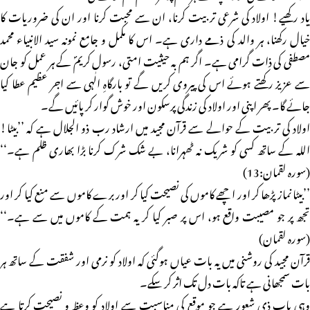
یاد رکھیے! اولاد کی شرعی تربیت کرنا، ان سے محبت کرنا اور ان کی ضروریات کا
خیال رکھنا، ہر والد کی ذمے داری ہے۔ اس کا مکمل و جامع نمونہ سید الانبیاء محمد
مصطفی کی ذات گرامی ہے۔ اگر ہم بہ حیثیت امتی، رسول کریمؐ کے ہر عمل کو جان
سے عزیز رکھتے ہوئے اس کی پیروی کریں گے تو بارگاہِ الٰہی سے اجر عظیم عطا کیا
جائے گا۔ پھر اپنی اور اولاد کی زندگی پرسکون اور خوش گوار کر پائیں گے۔
اولاد کی تربیت کے حوالے سے قرآن مجید میں ارشاد رب ذو الجلال ہے کہ ’’بیٹا!
اللہ کے ساتھ کسی کو شریک نہ ٹھہرانا، بے شک شرک کرنا بڑا بھاری ظلم ہے۔‘‘
(سورہ لقمان:13)
’’بیٹا نماز پڑھا کر اور اچھے کاموں کی نصیحت کیا کر اور برے کاموں سے منع کیا کر اور
تجھ پر جو مصیبت واقع ہو، اس پر صبر کیا کر یہ ہمت کے کاموں میں سے ہے۔‘‘
(سورہ لقمان)
قرآن مجید کی روشنی میں یہ بات عیاں ہوگئی کہ اولاد کو نرمی اور شفقت کے ساتھ ہر
بات سمجھانی ہے تاکہ بات دل تک اثر کر سکے۔
وہی باپ ذی شعور ہے جو موقع کی مناسبت سے اولاد کو وعظ و نصیحت کرتا ہے