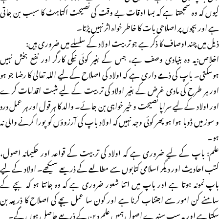
کیوں کہ وہ سمجھتا ہے کہ بسا اوقات بے وقت کی نصیحت اکتاہٹ کا سبب بن جاتی
ہے اور بچوں پر اصلاحی بات کا خاطر خواہ اثر نہیں پڑتا۔
ذیل میں چند اوصاف کا ذکر ہے جو تربیت اولاد کے سلسلے میں ضروری ہیں:
اخلاص:یہ وہ بنیادی وصف ہے، جس کے بغیر کوئی نیکی کارگر اور نفع بخش نہیں
ہوسکتی۔ باپ کی ذمے داری ہے کہ اولاد کی اصلاح کے لیے اللہ تعالیٰ کا رضا جو ہو
اور ہر طرح کی مادی غرض کے بغیر اولاد کی تربیت کے لیے مثبت اقدامات کرے
اور اولاد کے لیے سراپا نصیحت و خیر خواہی بن جائے۔ والد کا ہر قول اور ہر عمل درد
و سوز میں ڈوبا ہوا ہو پھر کوئی وجہ نہیں کہ اولاد باپ کی آرزوؤں کو پورا کرنے والی نہ
ہو۔
علم: باپ کے لیے ضروری ہے کہ اولاد کی تربیت کے قواعد اور حکیمانہ اصول،
کتب احادیث اور دیگر اسلامی کتابوں سے مطالعے کے ذریعے سیکھے۔ اولاد کے لیے
باپ نمونہ ہوتا ہے اور باپ میں اتنا شعور ضروری ہے کہ وہ جانتا ہو کہ بچے کے
سامنے کن امور سے اجتناب کرنا ہے اور کون سا عمل بچے کی اصلاح کا ذریعہ بن
سکتا ہے اور یہ سب سنہرے اصول ہمیں علم دین کے ذریعے حاصل ہوں گے۔