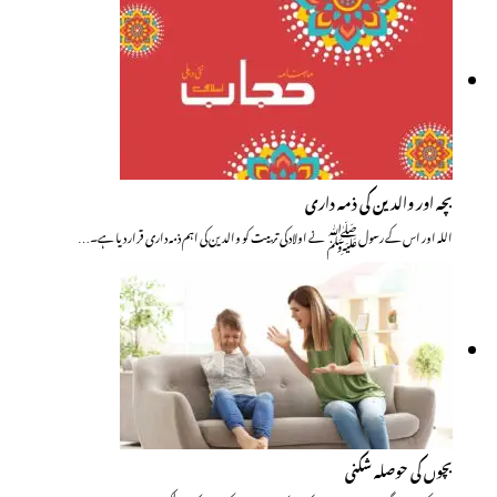
بچہ اور والدین کی ذمہ داری
اللہ اور اس کے رسول ﷺ نے اولاد کی تر بیت کو والدین کی اہم ذمہ داری قرار دیا ہے۔…
بچوں کی حوصلہ شکنی