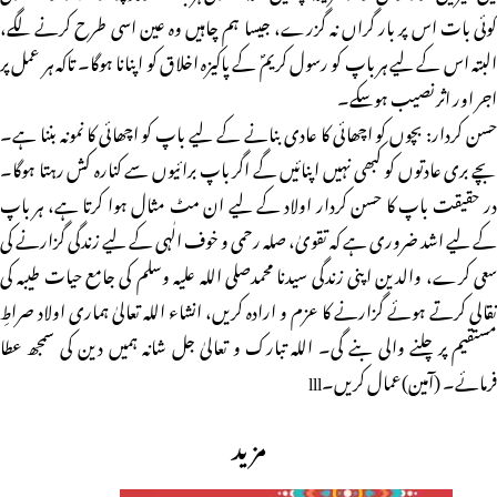
کوئی بات اس پر بار گراں نہ گزرے، جیسا ہم چاہیں وہ عین اسی طرح کرنے لگے،
البتہ اس کے لیے ہر باپ کو رسول کریمؐ کے پاکیزہ اخلاق کو اپنانا ہوگا۔ تاکہ ہر عمل پر
اجر اور اثر نصیب ہوسکے۔
حسن کردار: بچوں کو اچھائی کا عادی بنانے کے لیے باپ کو اچھائی کا نمونہ بننا ہے۔
بچے بری عادتوں کو کبھی نہیں اپنائیں گے اگر باپ برائیوں سے کنارہ کش رہتا ہوگا۔
در حقیقت باپ کا حسن کردار اولاد کے لیے ان مٹ مثال ہوا کرتا ہے، ہر باپ
کے لیے اشد ضروری ہے کہ تقویٰ، صلہ رحمی و خوف الٰہی کے لیے زندگی گزارنے کی
سعی کرے، والدین اپنی زندگی سیدنا محمدصلی اللہ علیہ وسلم کی جامع حیات طیبہ کی
نقالی کرتے ہوئے گزارنے کا عزم و ارادہ کریں، انشاء اللہ تعالیٰ ہماری اولاد صراطِ
مستقیم پر چلنے والی بنے گی۔ اللہ تبارک و تعالیٰ جل شانہ ہمیں دین کی سمجھ عطا
فرمائے۔ (آمین)عمال کریں۔lll
مزید