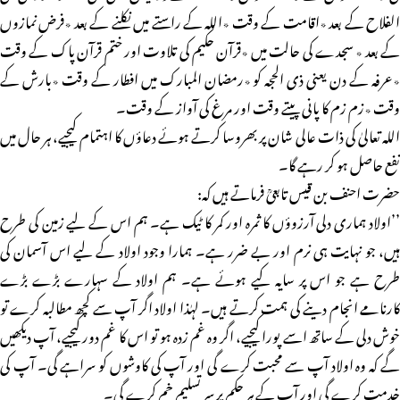
الفلاح کے بعد ٭اقامت کے وقت ٭اللہ کے راستے میں نکلنے کے بعد ٭فرض نمازوں
کے بعد ٭ سجدے کی حالت میں ٭قرآن حکیم کی تلاوت اور ختم قرآن پاک کے وقت
٭عرفہ کے دن یعنی ذی الحجہ کو ٭رمضان المبارک میں افطار کے وقت ٭بارش کے
وقت ٭زم زم کا پانی پیتے وقت اور مرغ کی آواز کے وقت۔
اللہ تعالیٰ کی ذات عالی شان پر بھروسا کرتے ہوئے دعاؤں کا اہتمام کیجیے، ہر حال میں
نفع حاصل ہو کر رہے گا۔
حضرت احنف بن قیس تابعیؒ فرماتے ہیں کہ:
’’اولاد ہماری دلی آرزوؤں کا ثمرہ اور کمر کا ٹیک ہے۔ ہم اس کے لیے زمین کی طرح
ہیں، جو نہایت ہی نرم اور بے ضرر ہے۔ ہمارا وجود اولاد کے لیے اس آسمان کی
طرح ہے جو اس پر سایہ کیے ہوئے ہے۔ ہم اولاد کے سہارے بڑے بڑے
کارنامے انجام دینے کی ہمت کرتے ہیں۔ لہٰذا اولاد اگر آپ سے کچھ مطالبہ کرے تو
خوش دلی کے ساتھ اسے پورا کیجیے، اگر وہ غم زدہ ہو تو اس کا غم دور کیجیے، آپ دیکھیں
گے کہ وہ اولاد آپ سے محبت کرے گی اور آپ کی کاوشوں کو سراہے گی۔ آپ کی
خدمت کرے گی اور آپ کے ہر حکم پر سر تسلیم خم کرے گی۔