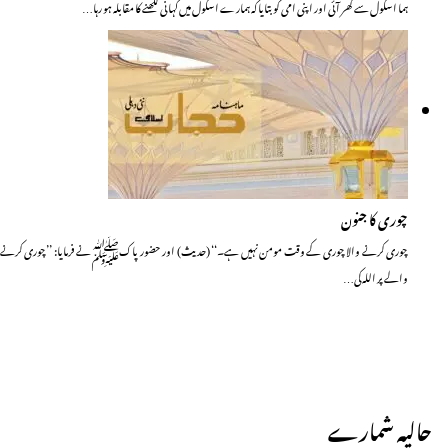
ہما اسکول سے گھر آئی اور اپنی امی کو بتایا کہ ہمارے اسکول میں کہانی لکھنے کا مقابلہ ہو رہا…
چوری کا جنون
چوری کرنے والا چوری کے وقت مومن نہیں ہے۔‘‘ (حدیث) اور حضور پاکﷺنے فرمایا: ’’چوری کرنے
والے پر اللہ کی…
حالیہ شمارے