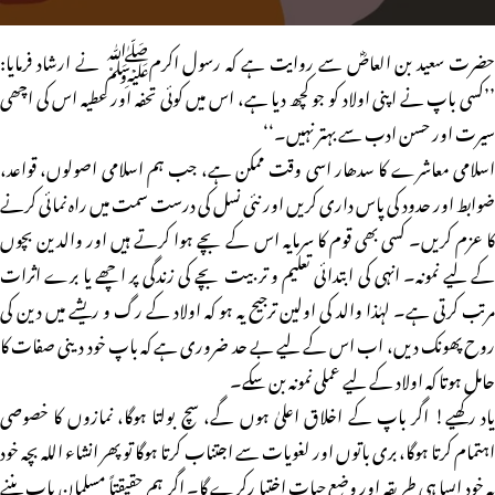
حضرت سعید بن العاصؓ سے روایت ہے کہ رسول اکرمﷺ نے ارشاد فرمایا:
’’کسی باپ نے اپنی اولاد کو جو کچھ دیا ہے، اس میں کوئی تحفہ اور عطیہ اس کی اچھی
سیرت اور حسن ادب سے بہتر نہیں۔‘‘
اسلامی معاشرے کا سدھار اسی وقت ممکن ہے، جب ہم اسلامی اصولوں، قواعد،
ضوابط اور حدود کی پاس داری کریں اور نئی نسل کی درست سمت میں راہ نمائی کرنے
کا عزم کریں۔ کسی بھی قوم کا سرمایہ اس کے بچے ہوا کرتے ہیں اور والدین بچوں
کے لیے نمونہ۔ انہی کی ابتدائی تعلیم و تربیت بچے کی زندگی پر اچھے یا برے اثرات
مرتب کرتی ہے۔ لہٰذا والد کی اولین ترجیح یہ ہو کہ اولاد کے رگ و ریشے میں دین کی
روح پھونک دیں، اب اس کے لیے بے حد ضروری ہے کہ باپ خود دینی صفات کا
حامل ہوتا کہ اولاد کے لیے عملی نمونہ بن سکے۔
یاد رکھیے! اگر باپ کے اخلاق اعلیٰ ہوں گے، سچ بولتا ہوگا، نمازوں کا خصوصی
اہتمام کرتا ہوگا، بری باتوں اور لغویات سے اجتناب کرتا ہوگا تو پھر انشاء اللہ بچہ خود
بہ خود ایسا ہی طریقہ اور وضع حیات اختیا رکرے گا۔ اگر ہم حقیقتاً مسلمان باپ بننے