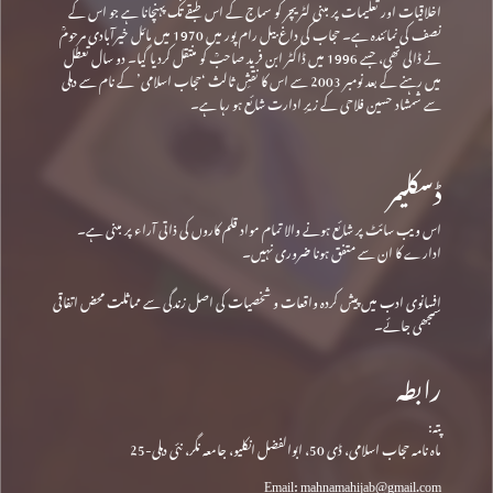
اخلاقیات اور تعلیمات پر مبنی لٹریچر کو سماج کے اس طبقے تک پہنچانا ہے جو اس کے
نصف کی نمائندہ ہے۔ حجاب کی داغ بیل رام پور میں 1970 میں مائل خیرآبادی مرحومؒ
نے ڈالی تھی، جسے 1996 میں ڈاکٹر ابن فرید صاحبؒ کو منتقل کردیا گیا۔ دو سال تعطل
میں رہنے کے بعد نومبر 2003 سے اس کا نقشِ ثالث ‘حجاب اسلامی’ کے نام سے دہلی
سے شمشاد حسین فلاحی کے زیرِ ادارت شائع ہو رہا ہے۔
ڈسکلیمر
اس ویب سائٹ پر شائع ہونے والا تمام مواد قلم کاروں کی ذاتی آراء پر مبنی ہے۔
ادارے کا ان سے متفق ہونا ضروری نہیں۔
افسانوی ادب میں پیش کردہ واقعات و شخصیات کی اصل زندگی سے مماثلت محض اتفاقی
سمجھی جائے۔
رابطہ
پتہ:
ماہ نامہ حجاب اسلامی، ڈی 50، ابوالفضل انکلیو، جامعہ نگر، نئی دہلی-25
Email: mahnamahijab@gmail.com