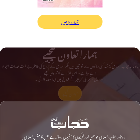
شمارہ پڑھیں
ہمارا تعاون کیجیے
ماہ نامہ حجاب اسلامی گذشتہ کئی دہائیوں سے خواتین میں فکر اسلامی کے فروغ کی خاطر بے لوث خدمات انجام
دے رہا ہے۔ اس ادارے کا تعاون کیجیے
اور دینی و تحریکی لٹریچر کے فروغ میں اپنا حصہ ڈالیے۔
تعاون کیجیے
ماہ نامہ حجاب اسلامی خواتین اور لڑکیوں کا مقبول رسالہ ہے جس کا مشن اسلامی