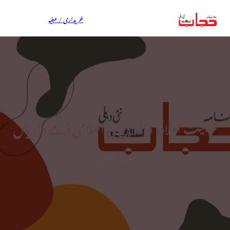
خریداری / عطیہ
تربیت اولاد، والدین کی اسلامی ذمے داریاں
خالد دانش