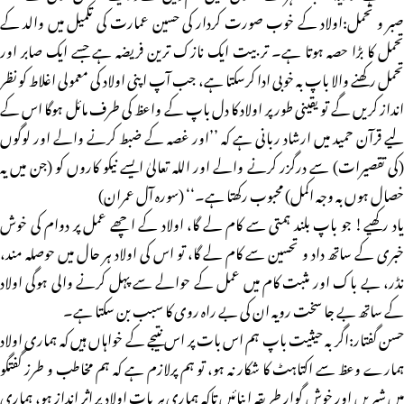
صبر و تحمل:اولاد کے خوب صورت کردار کی حسین عمارت کی تکمیل میں والد کے
تحمل کا بڑا حصہ ہوتا ہے۔ تربیت ایک نازک ترین فریضہ ہے جسے ایک صابر اور
تحمل رکھنے والا باپ بہ خوبی ادا کرسکتا ہے، جب آپ اپنی اولاد کی معمولی اغلاط کو نظر
انداز کریں گے تو یقینی طور پر اولاد کا دل باپ کے واعظ کی طرف مائل ہوگا اس کے
لیے قرآن حمید میں ارشاد ربانی ہے کہ ’’اور غصہ کے ضبط کرنے والے اور لوگوں
(کی تقصیرات) سے درگزر کرنے والے اور اللہ تعالیٰ ایسے نیکو کاروں کو (جن میں یہ
خصال ہوں بہ وجہ اکمل) محبوب رکھتا ہے۔‘‘ (سورہ آل عمران)
یاد رکھیے! جو باپ بلند ہمتی سے کام لے گا، اولاد کے اچھے عمل پر دوام کی خوش
خبری کے ساتھ داد و تحسین سے کام لے گا، تو اس کی اولاد ہر حال میں حوصلہ مند،
نڈر، بے باک اور مثبت کام میں عمل کے حوالے سے پہل کرنے والی ہوگی اولاد
کے ساتھ بے جا سخت رویہ ان کی بے راہ روی کا سبب بن سکتا ہے۔
حسن گفتار:اگر بہ حیثیت باپ ہم اس بات پر اس نتیجے کے خواہاں ہیں کہ ہماری اولاد
ہمارے وعظ سے اکتاہٹ کا شکار نہ ہو، تو ہم پرلازم ہے کہ ہم مخاطب و طرز گفتگو
میں شیریں اور خوش گوار طریقہ اپنائیں تاکہ ہماری ہر بات اولاد پر اثر انداز ہو، ہماری