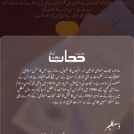
ماہ نامہ حجاب اسلامی گذشتہ کئی دہائیوں سے خواتین میں فکر اسلامی کے فروغ کی خاطر بے لوث خدمات انجام
دے رہا ہے۔ اس ادارے کا تعاون کیجیے
اور دینی و تحریکی لٹریچر کے فروغ میں اپنا حصہ ڈالیے۔
تعاون کیجیے
ماہ نامہ حجاب اسلامی خواتین اور لڑکیوں کا مقبول رسالہ ہے جس کا مشن اسلامی
اخلاقیات اور تعلیمات پر مبنی لٹریچر کو سماج کے اس طبقے تک پہنچانا ہے جو اس کے
نصف کی نمائندہ ہے۔ حجاب کی داغ بیل رام پور میں 1970 میں مائل خیرآبادی مرحومؒ
نے ڈالی تھی، جسے 1996 میں ڈاکٹر ابن فرید صاحبؒ کو منتقل کردیا گیا۔ دو سال تعطل
میں رہنے کے بعد نومبر 2003 سے اس کا نقشِ ثالث ‘حجاب اسلامی’ کے نام سے دہلی
سے شمشاد حسین فلاحی کے زیرِ ادارت شائع ہو رہا ہے۔
ڈسکلیمر