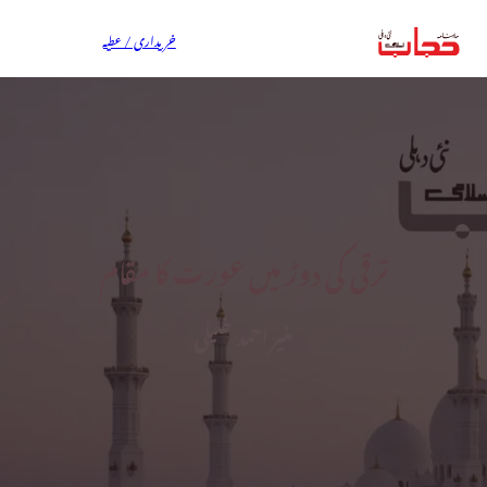
خریداری / عطیہ
ترقی کی دوڑ میں عورت کا مقام
منیر احمد خلیلی