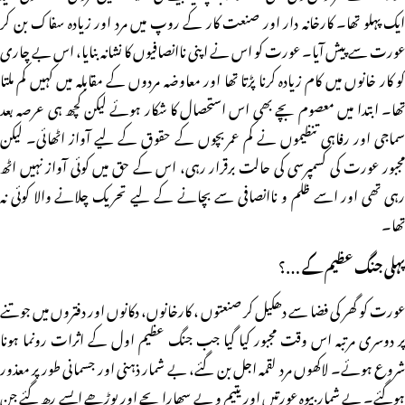
ایک پہلو تھا۔ کارخانہ دار اور صنعت کار کے روپ میں مرد اور زیادہ سفاک بن کر
عورت سے پیش آیا۔ عورت کو اس نے اپنی ناانصافیوں کا نشانہ بنایا، اس بے چاری
کو کار خانوں میں کام زیادہ کرنا پڑتا تھا اور معاوضہ مردوں کے مقابلہ میں کہیں کم ملتا
تھا۔ ابتدا میں معصوم بچے بھی اس استحصال کا شکار ہوئے لیکن کچھ ہی عرصہ بعد
سماجی اور رفاہی تنظیموں نے کم عمربچوں کے حقوق کے لیے آواز اٹھائی۔ لیکن
مجبور عورت کی کسمپرسی کی حالت برقرار رہی، اس کے حق میں کوئی آواز نہیں اٹھ
رہی تھی اور اسے ظلم و ناانصافی سے بچانے کے لیے تحریک چلانے والا کوئی نہ
تھا۔
پہلی جنگ عظیم کے …؟
عورت کو گھر کی فضا سے دھکیل کر صنعتوں ، کارخانوں، دکانوں اور دفتروں میں جوتنے
پر دوسری مرتبہ اس وقت مجبور کیا گیا جب جنگ عظیم اول کے اثرات رونما ہونا
شروع ہوئے۔ لاکھوں مرد لقمہ اجل بن گئے، بے شمار ذہنی اور جسمانی طور پر معذور
ہوگئے۔ بے شمار بیوہ عورتیں اور یتیم و بے سھارا بچے اور بوڑھے ایسے رھ گئے جن