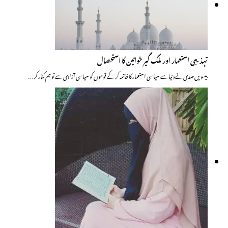
تہذیبی استعمار اور ملک گیر خواتین کا استحصال
بیسویں صدی نے دنیا سے سیاسی استعمار کا خاتمہ کر کے قوموں کو سیاسی آزادی سے تو ہم کنار کر…