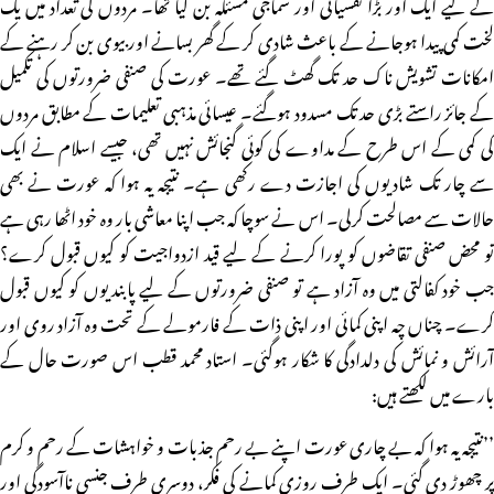
کے لیے ایک اور بڑا نفسیاتی اور سماجی مسئلہ بن گیا تھا۔ مردوں کی تعداد میں یک
لخت کمی پیدا ہوجانے کے باعث شادی کر کے گھر بسانے اور بیوی بن کر رہنے کے
امکانات تشویش ناک حد تک گھٹ گئے تھے۔ عورت کی صنفی ضرورتوں کی تکمیل
کے جائز راستے بڑی حد تک مسدود ہوگئے۔ عیسائی مذہبی تعلیمات کے مطابق مردوں
کی کمی کے اس طرح کے مداوے کی کوئی گنجائش نہیں تھی، جیسے اسلام نے ایک
سے چار تک شادیوں کی اجازت دے رکھی ہے۔ نتیجہ یہ ہوا کہ عورت نے بھی
حالات سے مصالحت کرلی۔ اس نے سوچا کہ جب اپنا معاشی بار وہ خود اٹھا رہی ہے
تو محض صنفی تقاضوں کو پورا کرنے کے لیے قید ازدواجیت کو کیوں قبول کرے؟
جب خود کفالتی میں وہ آزاد ہے تو صنفی ضرورتوں کے لیے پابندیوں کو کیوں قبول
کرے۔ چناں چہ اپنی کمائی اور اپنی ذات کے فارمولے کے تحت وہ آزاد روی اور
آرائش و نمائش کی دلدادگی کا شکار ہوگئی۔ استاد محمد قطب اس صورت حال کے
بارے میں لکھتے ہیں:
’’نتیجہ یہ ہوا کہ بے چاری عورت اپنے بے رحم جذبات و خواہشات کے رحم و کرم
پر چھوڑ دی گئی۔ ایک طرف روزی کمانے کی فکر، دوسری طرف جنسی ناآسودگی اور