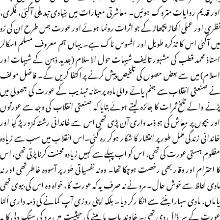
اور قدیم روایات متروک ہوئیں۔ معاشرتی معیارات میں بنیادی تبدیلی آگئی، فکری،
نظری اور عملی اکھاڑ پچھاڑ کے جو اثرات رونما ہوئے اور عورت جس طرح ان کی زد
میں آگئی اس کا تذکرہ طویل اور افسوس ناک ہے۔ یہاں ہم معروف مسلم اسکالر
استاذ محمد قطب کی مشہور تالیف شبہات حول الاسلام (جدید ذہن کے شبہات اور
اسلام) میں سے بعض حصوں کی تلخیص پیش کرنے پر اکتفا کریں گے۔ فاضل مولف
نے صنعتی انقلاب سے جنم پانے والی مادہ پرستانہ تہذیب کے عورت کی جھولی میں
پڑنے والے تلخ ثمرات کا جائزہ لیتے ہوئے بتایا کہ صنعتی انقلاب کی وجہ سے عورتوں
اور بچوں پر معاش کی جو ذمہ داری آن پڑی تھی اس سے خاندانی رشتہ کمزور پڑ گیا اور
خاندانی زندگی مکمل طور پر انتشار کا شکار ہوکر رہ گئی۔اس انقلاب میں سب سے زیادہ
مظلوم ہستی عورت کی تھی، اس کو اب پہلے سے کہیں زیادہ محنت کرنا پڑتی تھی، اس
کا احترام اور وقار بھی رخصت ہوچکا تھا۔ وہ نہ نفسیاتی طور پر آسودہ خاطر تھی اور نہ
مادی لحاظ سے خوش حال۔ مرد نے نہ صرف یہ کہ عورت کا، خواہ وہ اس کی بیوی تھی
یا ماں، مادی سہارا بننے سے انکا رکر دیا۔ بلکہ اپنی روزی آپ کمانے کی ذمہ داری اُلٹا
عورت کے سر ڈال دی تھی۔ خاوند باپ یا بیٹے کی حیثیت میں مرد کی سنگ دلی کا یہ