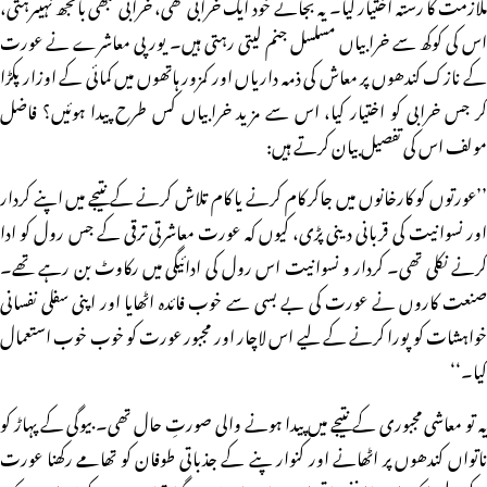
ملازمت کا رستہ اختیار کیا۔ یہ بجائے خود ایک خرابی تھی، خرابی کبھی بانجھ نہیںرہتی،
اس کی کوکھ سے خرابیاں مسلسل جنم لیتی رہتی ہیں۔ یورپی معاشرے نے عورت
کے نازک کندھوں پر معاش کی ذمہ داریاں اور کمزور ہاتھوں میں کمائی کے اوزار پکڑا
کر جس خرابی کو اختیار کیا، اس سے مزید خرابیاں کس طرح پیدا ہوئیں؟ فاضل
مولف اس کی تفصیل بیان کرتے ہیں:
’’عورتوں کو کارخانوں میں جاکر کام کرنے یا کام تلاش کرنے کے نتیجے میں اپنے کردار
اور نسوانیت کی قربانی دینی پڑی، کیوں کہ عورت معاشرتی ترقی کے جس رول کو ادا
کرنے نکلی تھی۔ کردار و نسوانیت اس رول کی ادائیگی میں رکاوٹ بن رہے تھے۔
صنعت کاروں نے عورت کی بے بسی سے خوب فائدہ اٹھایا اور اپنی سفلی نفسانی
خواہشات کو پورا کرنے کے لیے اس لاچار اور مجبور عورت کو خوب خوب استعمال
کیا۔‘‘
یہ تو معاشی مجبوری کے نتیجے میں پیدا ہونے والی صورتِ حال تھی۔ بیوگی کے پہاڑ کو
ناتواں کندھوں پر اٹھانے اور کنوار پنے کے جذباتی طوفان کو تھامے رکھنا عورت