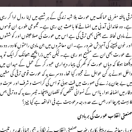
ترقی یافتہ مغربی ممالک میں عورت بلا شبہ زندگی کے ہر شعبے میں اپنا رول ادا کر رہی
ہے، وہ خاندانی آمدنی میں اضافے کا باعث بن رہی ہے۔ مجموعی طور پر ان قوموں
نے مادی لحاظ سے جتنی بھی ترقی کی ہے اس میں عورت کی صلاحیتوں اور کوششوں
اور خون پسینے کی آمیزش ضرور ہے۔ ان معاشروں میں جن مادی راحتوں کا دور دورہ
ھے عورت بھی ان سے متمتع ہو رہی ہے۔ لیکن ہمیں ذرا پیچھے جھانک کر ایک تو یہ
دیکھنا ہوگا کہ وہاں عورت کو گھر کی چہار دیواری عبور کر کے عمل کے میدان میں
داخل ہونے پر کن عوامل نے مجبور کیا تھا، دوسرے یہ کہ عورت قومی ترقی کی مشین
میں بے جان پرزے کی صورت میں فٹ ہوئی تو اس کی کرامت و شرف اور عزت و
وقار میں اضافہ ہوا، یااس کے نسوانی تشخص کو نقصان پہنچا۔ تیسرے یہ کہ وہ ترقی جس
کا بہت چرچا اور جس سے حد درجہ مرعوبیت ہے فی الواقعہ ہے کیا چیز؟
صنعتی انقلاب عورت کی بربادی
یورپی معاشرے پر پہلی کاری ضرب صنعتی انقلاب نے لگائی، جمی جمائی قدریں تلپٹ