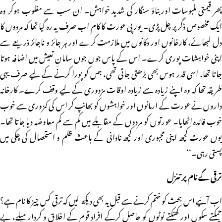
پھر قیمتی ملبوسات اوربناؤ سنگار کی شدید خواہش۔ ان سب سے مغلوب ہوکر وہ
ایک مخصوص ڈگر پر چل پڑی۔ یورپی عورت کا کام اب صرف یہ رہ گیا تھا کہ مردوں کا
دل لبھائے، کارخانوں اور دکانوں میں ملازمت کرے اور ہر جائز و ناجائز ذریعے سے
اپنی خواہشات پوری کرے۔ اس کے پاس جوں جوں سامانِ تعیش میں اضافہ ہوتا
جاتا تھا، اسی قدر ہوس بھی بڑھتی جاتی تھی، جس کو پورا کرنے کے لیے صرف یہی
طریقہ تھا کہ وہ اپنے زیادہ سے زیادہ اوقات مزدوری کے لیے وقف کرے۔ کارخانہ
داروں نے عورت کے ارمانوں اور خواہشوں کو بھانپ کر اس کی کمزوری سے خوب
خوب فائدہ اٹھایا۔ عورتوں کو مردوں کے مقابلے میں کم سے کم معاوضہ دیا جاتا تھا۔
یوں عورت کچھ اپنی مجبوری اور کچھ نادانی کے باعث ظلم و استحصال کی چکی میں
پستی رہی۔‘‘
ترقی کے نام پر تنزل
اب آئیے اس بحث کو ختم کرنے سے قبل یہ بھی دیکھ لیں کہ ترقی کس چیز کا نام ہے؟
چمکتے سکوں اور کھنکتے نوٹوں کو حاصل کرکے افرادِ قوم کے اخلاق و کردار میلے، بے