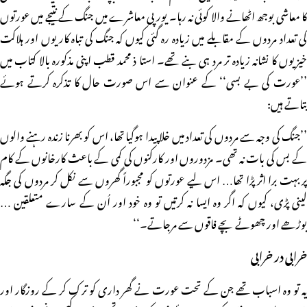
کا معاشی بوجھ اٹھانے والا کوئی نہ رہا۔ یورپی معاشرے میں جنگ کے نتیجے میں عورتوں
کی تعداد مردوں کے مقابلے میں زیادہ رہ گئی کیوں کہ جنگ کی تباہ کاریوں اور ہلاکت
خیزیوں کا نشانہ زیادہ تر مرد ہی بنے تھے۔ استا ذ محمد قطب اپنی مذکورہ بالا کتاب میں
’’عورت کی بے بسی‘‘ کے عنوان سے اس صورت حال کا تذکرہ کرتے ہوئے
بتاتے ہیں:
’’جنگ کی وجہ سے مردوں کی تعداد میں خلا پیدا ہوگیا تھا، اس کو بھرنا زندہ رہنے والوں
کے بس کی بات نہ تھی۔ مزدوروں اور کارکنوں کی کمی کے باعث کارخانوں کے کام
پر بہت برا اثر پڑا تھا… اس لیے عورتوں کو مجبوراً گھروں سے نکل کر مردوں کی جگہ
لینی پڑی، کیوں کہ اگر وہ ایسا نہ کرتیں تو وہ خود اور اُن کے سارے متعلقین …
بوڑھے اور چھوٹے بچے فاقوں سے مرجاتے۔‘‘
خرابی در خرابی
یہ تو وہ اسباب تھے جن کے تحت عورت نے گھر داری کو ترک کر کے روزگار اور