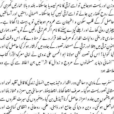
وزن اور پست ہوجائیں تو اسے ترقی کا نام نہیںدیا جاسکتا۔ بلند و بالا عمارتیں کھڑی کر
کے روح کھنڈر بن جائے تو اسے ترقی نہیں کہا جاسکتا۔ جسمانی راحتیں اور آسائشیں
حاصل کر کے قلب سکون و اطمینان سے محروم ہوجائیں تو یہ بہت بڑا گھاٹا ہے۔
چپٹری روٹی کھانے اور اجلے کپڑے پہننے کا نام اگر ہم ترقی رکھیں گے تو یہ تصور ہماری
ساری تاریخی روایات اقدار کو حرف غلط قرار دے کر مٹا دے گا۔ اس وقت تک
جنونِ ترقی میں مبتلا اور ترقی کے مستعار تصور کے جادو میں گرفتار ہوکر کیا حاصل کیا اور
کیا گنوایا؟ اس کی تصویر کشی مولانا ابو الحسن علی ندوی نے اپنی معرکۃ الآرا کتاب
’’انسانی دنیا پر مسلمانوں کے عروج و زوال کا اثر‘‘ میں جن الفاظ سے کی ہے وہ
ملاحظہ ہو:
’’مغرب کے مادی و معاشی دور اقتدار و تہذیب میں انسانی زندگی کا قابل تقلید نمونہ اور
مثالی تصور پست ہوگیا۔ صرف اچھا کھانا، اچھا پہننا، سوسائٹی میں معزز و ممتاز بننا اور
ہم چشموں میں جاہ و اعزاز حاصل کرنا آئیڈیل بن گیا۔ پیغمبروں کی سیرت نظروں سے
اوجھل ہوگئی۔ دین و دنیا کی جامع اور ذہنی، علمی، روحانی و انتظامی کمالات اور