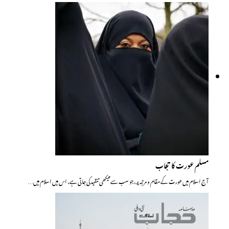
مسلم عورت کا حجاب
آج اسلام میں عورت کے مقام و مرتبہ پر،جو سب سے تیکھی تنقید کی جاتی ہے، اس میں اسلام میں…