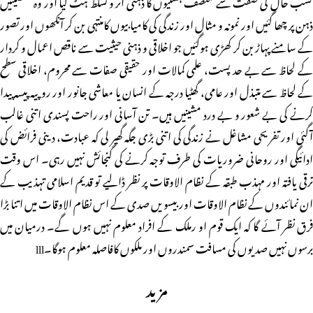
کسب حال کی صفت سے متصف ہستیوں کا ذہنی اثر و تسلط ہٹ گیا اور وہ شخصیتیں
ذہن پر چھا گئیں اور نمونہ و مثال اور زندگی کی کامیابیوں کامنتہی بن کر آنکھوں اور تصور
کے سامنے پہاڑ بن کر کھڑی ہوگئیں جو اخلاقی و ذہنی حیثیت سے ناقص اعمال و کردار
کے لحاظ سے بے حد پست، علمی کمالات اور حقیقی صفات سے محروم، اخلاقی سطح
کے لحاظ سے متبذل اور عامی، گھٹیا درجہ کے انسان یا معاشی جانور اور روپیہ پیسہ پیدا
کرنے کی بے شعور و بے درد مشینیں ہیں۔ تن آسانی اور راحت پسندی اتنی غالب
آگئی اور تفریحی مشاغل نے زندگی کی اتنی بڑی جگہ گھیر لی کہ عبادت، دینی فرائض کی
ادائیگی اور روحانی ضروریات کی طرف توجہ کرنے کی گنجائش نہیں رہی۔ اس وقت
ترقی یافتہ اور مہذب طبقہ کے نظام الاوقات پر نظر ڈالیے تو قدیم اسلامی تہذیب کے
ان نمائندوں کے نظام الاوقات اور بیسویں صدی کے اس نظام الاوقات میں اتنا بڑا
فرق نظر آئے گا کہ ایک قوم او رملک کے افراد معلوم نہیں ہوں گے۔ درمیان میں
برسوں نہیں صدیوں کی مسافت سمندروں اور ملکوں کافاصلہ معلوم ہوگا۔lll
مزید