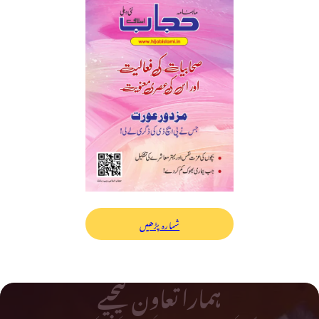
شمارہ پڑھیں
ہمارا تعاون کیجیے