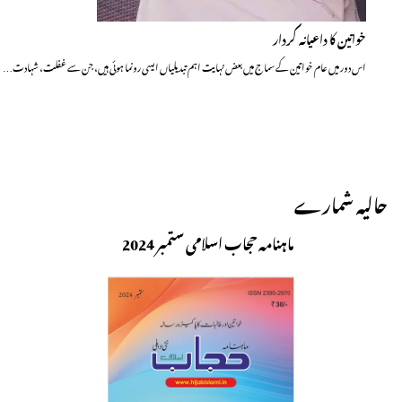
خواتین کا داعیانہ کردار
اس دور میں عام خواتین کے سماج میں بعض نہایت اہم تبدیلیاں ایسی رونما ہوئی ہیں، جن سے غفلت، شہادت…
حالیہ شمارے
ماہنامہ حجاب اسلامی ستمبر 2024