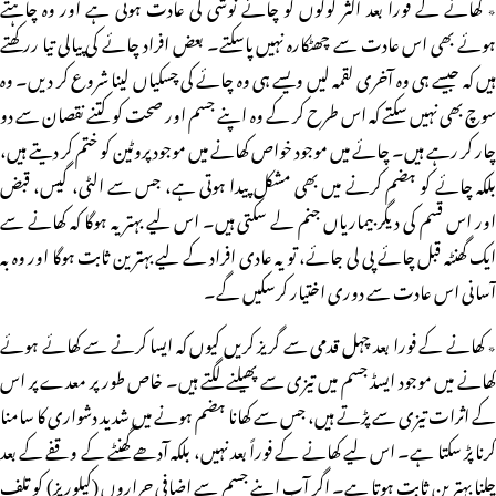
٭ کھانے کے فوراً بعد اکثر لوگوں کو چائے نوشی کی عادت ہوتی ہے اور وہ چاہتے
ہوئے بھی اس عادت سے چھٹکارہ نہیں پاسکتے۔ بعض افراد چائے کی پیالی تیا ررکھتے
ہیں کہ جیسے ہی وہ آخری لقمہ لیں ویسے ہی وہ چائے کی چسکیاں لینا شروع کر دیں۔ وہ
سوچ بھی نہیں سکتے کہ اس طرح کر کے وہ اپنے جسم اور صحت کو کتنے نقصان سے دو
چار کر رہے ہیں۔ چائے میں موجود خواص کھانے میں موجود پروٹین کو ختم کر دیتے ہیں،
بلکہ چائے کو ہضم کرنے میں بھی مشکل پیدا ہوتی ہے، جس سے الٹی، گیس، قبض
اور اس قسم کی دیگر بیماریاں جنم لے سکتی ہیں۔ اس لیے بہتر یہ ہوگا کہ کھانے سے
ایک گھنٹہ قبل چائے پی لی جائے، تو یہ عادی افراد کے لیے بہترین ثابت ہوگا اور وہ بہ
آسانی اس عادت سے دوری اختیار کرسکیں گے۔
٭ کھانے کے فورا بعد چہل قدمی سے گریز کریں کیوں کہ ایسا کرنے سے کھائے ہوئے
کھانے میں موجود ایسڈ جسم میں تیزی سے پھیلنے لگتے ہیں۔ خاص طور پر معدے پر اس
کے اثرات تیزی سے پڑتے ہیں، جس سے کھانا ہضم ہونے میں شدید دشواری کا سامنا
کرنا پڑ سکتا ہے۔ اس لیے کھانے کے فوراً بعد نہیں، بلکہ آدھے گھنٹے کے وقفے کے بعد
چلنا بہترین ثابت ہوتا ہے۔ اگر آپ اپنے جسم سے اضافی حراروں (کیلوریز) کو تلف