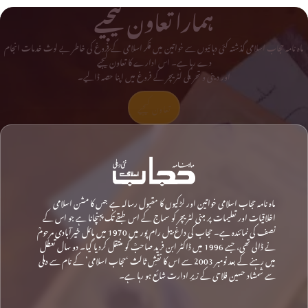
ہمارا تعاون کیجیے
ماہ نامہ حجاب اسلامی گذشتہ کئی دہائیوں سے خواتین میں فکر اسلامی کے فروغ کی خاطر بے لوث خدمات انجام
دے رہا ہے۔ اس ادارے کا تعاون کیجیے
اور دینی و تحریکی لٹریچر کے فروغ میں اپنا حصہ ڈالیے۔
تعاون کیجیے
ماہ نامہ حجاب اسلامی خواتین اور لڑکیوں کا مقبول رسالہ ہے جس کا مشن اسلامی
اخلاقیات اور تعلیمات پر مبنی لٹریچر کو سماج کے اس طبقے تک پہنچانا ہے جو اس کے
نصف کی نمائندہ ہے۔ حجاب کی داغ بیل رام پور میں 1970 میں مائل خیرآبادی مرحومؒ
نے ڈالی تھی، جسے 1996 میں ڈاکٹر ابن فرید صاحبؒ کو منتقل کردیا گیا۔ دو سال تعطل
میں رہنے کے بعد نومبر 2003 سے اس کا نقشِ ثالث ‘حجاب اسلامی’ کے نام سے دہلی
سے شمشاد حسین فلاحی کے زیرِ ادارت شائع ہو رہا ہے۔