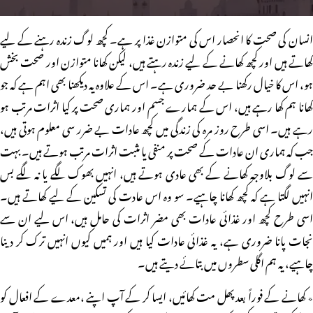
انسان کی صحت کا انحصار اس کی متوازن غذا پر ہے۔ کچھ لوگ زندہ رہنے کے لیے
کھاتے ہیں اور کچھ کھانے کے لیے زندہ رہتے ہیں، لیکن کھانا متوازن اور صحت بخش
ہو، اس کا خیال رکھنا بے حد ضروری ہے۔ اس کے علاوہ یہ دیکھنا بھی اہم ہے کہ جو
کھانا ہم کھا رہے ہیں، اس کے ہمارے جسم اور ہماری صحت پر کیا اثرات مرتب ہو
رہے ہیں۔ اسی طرح روز مرہ کی زندگی میں کچھ عادات بے ضرر سی معلوم ہوتی ہیں،
جب کہ ہماری ان عادات کے صحت پر منفی یا مثبت اثرات مرتب ہوتے ہیں۔ بہت
سے لوگ بلاوجہ کھانے کے بھی عادی ہوتے ہیں، انہیں بھوک لگے یا نہ لگے بس
انہیں لگتا ہے کہ کچھ کھانا چاہیے۔ سو وہ اس عادت کی تسکین کے لیے کھاتے ہیں۔
اسی طرح کچھ اور غذائی عادات بھی مضر اثرات کی حامل ہیں، اس لیے ان سے
نجات پانا ضروری ہے، یہ غذائی عادات کیا ہیں اور ہمیں کیوں انہیں ترک کر دینا
چاہیے، یہ ہم اگلی سطروں میں بتائے دیتے ہیں۔
٭ کھانے کے فوراً بعد پھل مت کھائیں، ایسا کر کے آپ اپنے ،معدے کے افعال کو