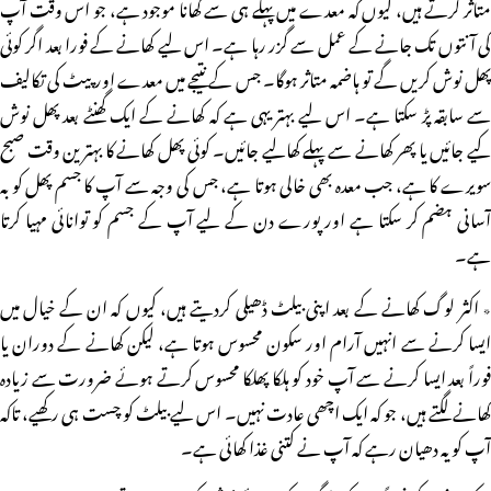
متاثر کرتے ہیں، کیوں کہ معدے میں پہلے ہی سے کھانا موجود ہے، جو اس وقت آپ
کی آنتوں تک جانے کے عمل سے گزر رہا ہے۔ اس لیے کھانے کے فورا بعد اگر کوئی
پھل نوش کریں گے تو ہاضمہ متاثر ہوگا۔ جس کے نتیجے میں معدے اور پیٹ کی تکالیف
سے سابقہ پڑ سکتا ہے۔ اس لیے بہتر یہی ہے کہ کھانے کے ایک گھنٹے بعد پھل نوش
کیے جائیں یا پھر کھانے سے پہلے کھالیے جائیں۔ کوئی پھل کھانے کا بہترین وقت صبح
سویرے کا ہے، جب معدہ بھی خالی ہوتا ہے، جس کی وجہ سے آپ کا جسم پھل کو بہ
آسانی ہضم کر سکتا ہے اور پورے دن کے لیے آپ کے جسم کو توانائی مہیا کرتا
ہے۔
٭ اکثر لوگ کھانے کے بعد اپنی بیلٹ ڈھیلی کردیتے ہیں، کیوں کہ ان کے خیال میں
ایسا کرنے سے انہیں آرام اور سکون محسوس ہوتا ہے، لیکن کھانے کے دوران یا
فوراً بعد ایسا کرنے سے آپ خود کو ہلکا پھلکا محسوس کرتے ہوئے ضرورت سے زیادہ
کھانے لگتے ہیں، جو کہ ایک اچھی عادت نہیں۔ اس لیے بیلٹ کو چست ہی رکھیے، تاکہ
آپ کو یہ دھیان رہے کہ آپ نے کتنی غذا کھائی ہے۔