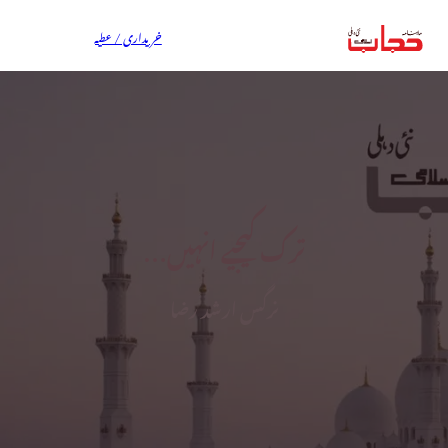
خریداری / عطیہ
ترک کیجیے انہیں…
نرگس ارشد رضا