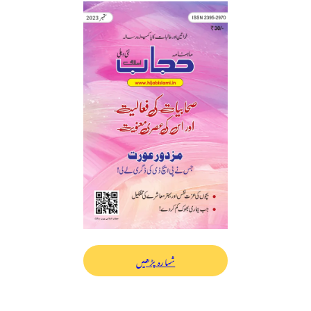
شمارہ پڑھیں