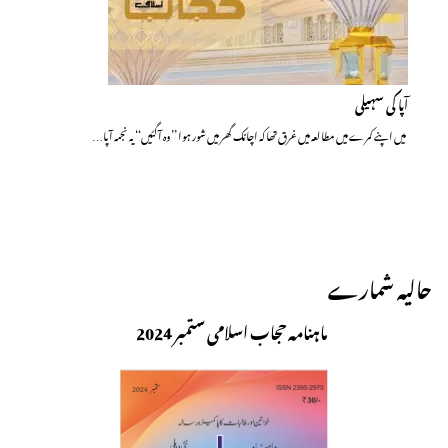
آپا کی سہیلی
میں اپنے کمرے میں مطالعہ میں غرق تھا کہ اچانک گھر میں شور ہوا ’’وہ آگئیں‘‘ یہ نجمہ آپا…
حالیہ شمارے
ماہنامہ حجاب اسلامی ستمبر 2024