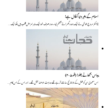
اسلام کے بغیر دنیا کنگال ہے!
[ڈاکٹر سروج شالنی نے ایک ہندو گھرانے میںجنم لیا۔ وہ نہ صرف خود ایک ماہر امراض قلب ہیں بلکہ ایک…
پیاس بجھاتے چلو! (قسط-۴)
اس معمولی سی کوشش کے جو نتائج سامنے آرہے تھے وہ بہت حوصلہ بخش تھے۔ اور اس کے اس کام…