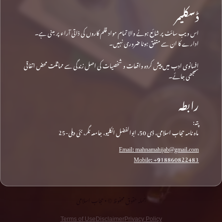
ڈسکلیمر
اس ویب سائٹ پر شائع ہونے والا تمام مواد قلم کاروں کی ذاتی آراء پر مبنی ہے۔
ادارے کا ان سے متفق ہونا ضروری نہیں۔
افسانوی ادب میں پیش کردہ واقعات و شخصیات کی اصل زندگی سے مماثلت محض اتفاقی
سمجھی جائے۔
رابطہ
پتہ:
ماہ نامہ حجاب اسلامی، ڈی 50، ابوالفضل انکلیو، جامعہ نگر، نئی دہلی-25
Email: mahnamahijab@gmail.com
Mobile: +918860822483
جملہ حقوق محفوظ © • حجاب اسلامی
Terms of Use
Disclaimer
Privacy Policy