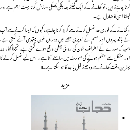
کرنا چاہتے ہیں، تو کھانے کے ایک گھنٹے بعد ہلکی پھلکی ورزش کرنا بہت اہم ہے اور
ٹہلنا اسی کا متبادل ہے۔
٭ کھانے کے فوری بعد غسل کرنے سے گریز کرنا چاہیے، کیوں کہ ایسا کرنے سے آپ
کے ہاتھ پیروں اور جسم کے اوپری حصے میں دوران خون میںتیزی آنے لگتی ہے،
جب کہ معدے کے اطراف خون کی روانی میںکمی واقع ہونے لگتی ہے، نتیجتاً کھانا دیر
اور مشکل سے ہضم ہونے کی صورت میں سامنے آتا ہے۔ اس لیے غسل کرنے کا
بہترین وقت کھانے سے دو گھنٹے قبل یا بعد کا ہو سکتا ہے۔lll
مزید