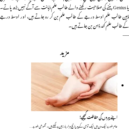
یا Genius بننے کی صلاحیت رکھنے والے طالب علم ذہانت سے آگے نہیں بڑھ پاتے۔
ذہین طالب علم اوسط درجے کے طالب علم بن کر رہ جاتے ہیں، اور اوسط درجے
کے طالب علم کند ذہن بن جاتے ہیں۔
——
مزید
اپنے پیروں کی حفاظت کیجیے!
عام طور پر ایک دن میں ایک آدمی کے پیر پانچ ہزار بار زمین پر لگتے ہیں۔ مجموعی طور پر…