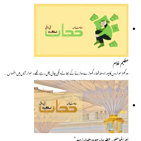
عظیم غلام
وہ گھڑ سواروں کا پورا دستہ تھا۔ گھوڑے دوڑنے کے بجائے دلکی چال چل رہے تھے۔ سوار آپس میں افسوس…
ام المومنین حضرت سودہ بنت زمعہ ؓ