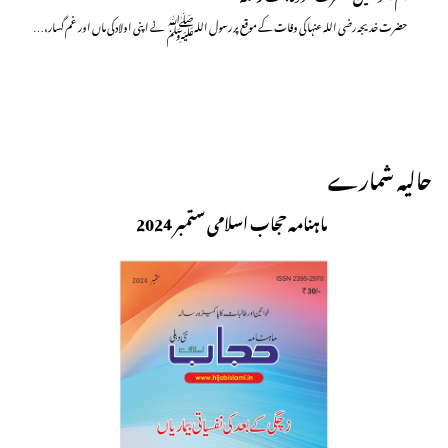
حضرت خدیجہ رضی اللہ عنہا کی وفات کے موقع پر رسول اللہﷺ نے اپنی اولاد کی ماں اور غم گسار،…
حالیہ شمارے
ماہنامہ حجاب اسلامی ستمبر 2024