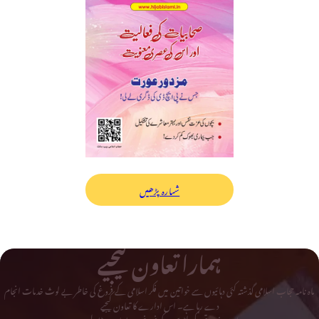
شمارہ پڑھیں
ہمارا تعاون کیجیے
ماہ نامہ حجاب اسلامی گذشتہ کئی دہائیوں سے خواتین میں فکر اسلامی کے فروغ کی خاطر بے لوث خدمات انجام
دے رہا ہے۔ اس ادارے کا تعاون کیجیے
اور دینی و تحریکی لٹریچر کے فروغ میں اپنا حصہ ڈالیے۔