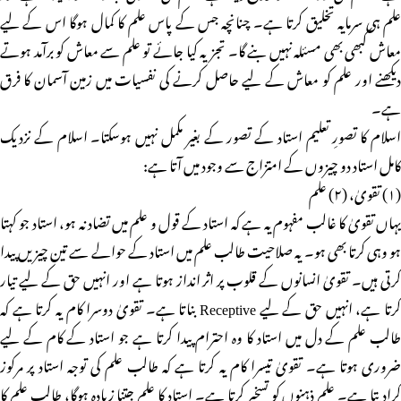
علم ہی سرمایہ تخلیق کرتا ہے۔ چنانچہ جس کے پاس علم کا کمال ہوگا اس کے لیے
معاش کبھی بھی مسئلہ نہیں بنے گا۔ تجزیہ کیا جائے تو علم سے معاش کو برآمد ہوتے
دیکھنے اور علم کو معاش کے لیے حاصل کرنے کی نفسیات میں زمین آسمان کا فرق
ہے۔
اسلام کا تصورِ تعلیم استاد کے تصور کے بغیر مکمل نہیں ہوسکتا۔ اسلام کے نزدیک
کامل استاد دو چیزوں کے امتزاج سے وجود میں آتا ہے:
(۱) تقویٰ، (۲) علم
یہاں تقویٰ کا غالب مفہوم یہ ہے کہ استاد کے قول و علم میں تضاد نہ ہو، استاد جو کہتا
ہو وہی کرتا بھی ہو۔ یہ صلاحیت طالب علم میں استاد کے حوالے سے تین چیزیں پیدا
کرتی ہیں۔ تقویٰ انسانوں کے قلوب پر اثر انداز ہوتا ہے اور انہیں حق کے لیے تیار
کرتا ہے، انہیں حق کے لیے Receptive بناتا ہے۔ تقویٰ دوسرا کام یہ کرتا ہے کہ
طالب علم کے دل میں استاد کا وہ احترام پیدا کرتا ہے جو استاد کے کام کے لیے
ضروری ہوتا ہے۔ تقویٰ تیسرا کام یہ کرتا ہے کہ طالب علم کی توجہ استاد پر مرکوز
کرادیتا ہے۔ علم ذہنوں کو تسخیر کرتا ہے۔ استاد کا علم جتنا زیادہ ہوگا، طالب علم کا