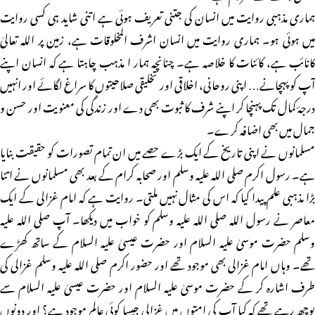
ہماری مذہبی روایت میں انسان کی جتنی تعریف ہوئی ہے اتنی شاید ہی کسی روایت
میں ہوئی ہو۔ ہماری روایت میں انسان اشرف المخلوقات ہے، زمین پر اللہ تعالیٰ
کانائب ہے، کائنات کا خلاصہ ہے۔ چنانچہ ہمار ا مذہب چاہتا ہے کہ انسان اپنے
آپ کو پہچانے… اپنی روحانی، اخلاقی اور تخلیقی صلاحیتوں کا سراغ لگائے اور انہیں
درجۂ کمال تک پہنچا کر اپنے شرف کا ثبوت بھی دے اور زندگی کی معنویت اور حسن و
جمال میں بھی اضافہ کرے۔
مسلمانوں نے اپنی تاریخ کے ایک بڑے حصے میں ان تمام تصورات کو حقیقت بنایا
ہے۔ رسول اکرم صلی اللہ علیہ وسلم اور صحابہ کرام کے بعد بھی مسلمانوں نے اتنا
بڑا مذہبی علم پیدا کیا کہ اس کی مثال نہیں ملتی۔ روایت ہے کہ امام غزالی کے ایک
معاصر نے رسول اللہ صلی اللہ علیہ وسلم کو خواب میں دیکھا۔ آپ صلی اللہ علیہ
وسلم حضرت موسیٰ علیہ السلام اور حضرت عیسیٰ علیہ السلام کے ساتھ کھڑے
تھے۔ وہاں امام غزالی بھی موجود تھے اور حضور اکرم صلی اللہ علیہ وسلم غزالی کی
طرف اشارہ کر کے حضرت موسیٰ علیہ السلام اور حضرت عیسیٰ علیہ السلام سے
پوچھ رہے تھے کہ کیا آپ کی امتوں میں غزالی جیسا کوئی عالم موجود ہے؟ اور دونوں