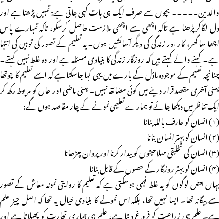
والدین۔۔۔۔۔ بچوں سے صرف ایک ہی بات کہی جاتی ہے: تمہیں پڑھنا ہے اور
دل لگاکر پڑھنا ہے تاکہ اچھی سے اچھی ملازمت حاصل کرسکو، تاکہ تمہارے پاس
اچھا سا گھر، کار اور زندگی کی دیگر آسائشیں ہوں۔ یہ تعلیم کے تصور کی توہین کی انتہا
ہے۔ کہنے والے کہتے ہیں کہ روزگار زندگی کا بنیادی مسئلہ ہے اور وہ غلط نہیں کہتے۔
چنانچہ تعلیم کے موجودہ ماڈل کے بارے میں یہی کہا جاسکتا ہے کہ اسے تعلیم کا چوتھا
یعنی آخری مقصد قرار دینے میں کوئی مضائقہ نہیں۔ یعنی ماضی اور حال کو مربوط رکھ کر
ایک تناظر میں دیکھا جائے تو ہمارے تعلیمی نمونے کے چار مقاصد ہوں گے:
(۱) انسان کو عارف باللہ بنانا
(۲) انسان کو بہتر انسان بنانا
(۳) انسان کی تخلیقی صلاحیتوں کو بیدار کرنا اور پروان چڑھانا
(۴) انسان کو بہتر روزگار کے حصول کے قابل بنانا
یہاں بعض لوگوں کو یہ غلط فہمی ہوسکتی ہے کہ تعلیم کا روایتی نمونہ معاش کے تصور
سے بیگانہ تھا۔ ایسا نہیں تھا، بلکہ اس نمونے کا بنیادی خیال یہ تھا کہ اصل چیز علم
ہے۔ علم ہی زراعت کو فروغ دیتا ہے، علم ہی ہماری تجارت کو پھیلاتا ہے اور