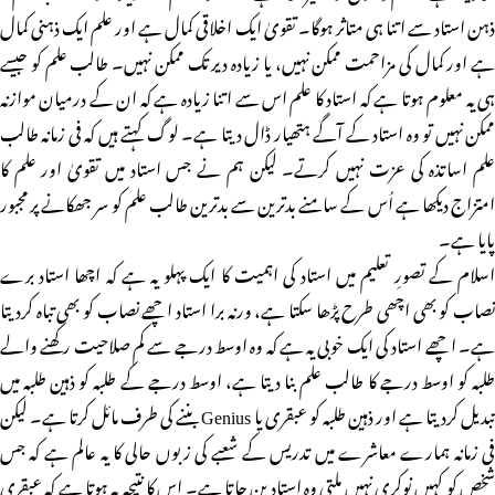
ذہن استاد سے اتنا ہی متاثر ہوگا۔ تقویٰ ایک اخلاقی کمال ہے اور علم ایک ذہنی کمال
ہے اور کمال کی مزاحمت ممکن نہیں، یا زیادہ دیر تک ممکن نہیں۔ طالب علم کو جیسے
ہی یہ معلوم ہوتا ہے کہ استاد کا علم اس سے اتنا زیادہ ہے کہ ان کے درمیان موازنہ
ممکن نہیں تو وہ استاد کے آگے ہتھیار ڈال دیتا ہے۔ لوگ کہتے ہیں کہ فی زمانہ طالب
علم اساتذہ کی عزت نہیں کرتے۔ لیکن ہم نے جس استاد میں تقویٰ اور علم کا
امتزاج دیکھا ہے اُس کے سامنے بدترین سے بدترین طالب علم کو سر جھکانے پر مجبور
پایا ہے۔
اسلام کے تصورِ تعلیم میں استاد کی اہمیت کا ایک پہلو یہ ہے کہ اچھا استاد برے
نصاب کو بھی اچھی طرح پڑھا سکتا ہے، ورنہ برا استاد اچھے نصاب کو بھی تباہ کردیتا
ہے۔ اچھے استاد کی ایک خوبی یہ ہے کہ وہ اوسط درجے سے کم صلاحیت رکھنے والے
طلبہ کو اوسط درجے کا طالب علم بنا دیتا ہے، اوسط درجے کے طلبہ کو ذہین طلبہ میں
تبدیل کردیتا ہے اور ذہین طلبہ کو عبقری یا Genius بننے کی طرف مائل کرتا ہے۔ لیکن
فی زمانہ ہمارے معاشرے میں تدریس کے شعبے کی زبوں حالی کا یہ عالم ہے کہ جس
شخص کو کہیں نوکری نہیں ملتی وہ استاد بن جاتا ہے۔ اس کا نتیجہ یہ ہوتا ہے کہ عبقری