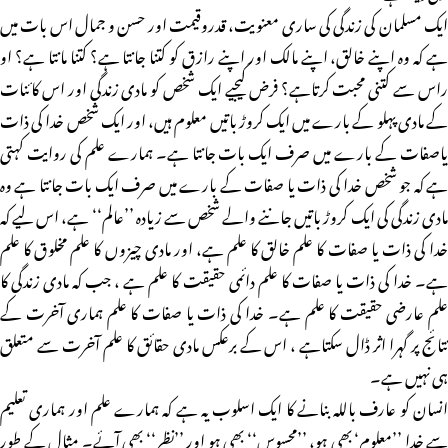
ایک مسلمان کی زندگی کی ساری معنویت، قدروقیمت اور حسن و جمال اس بات میں
ہے کہ وہ اپنے خالق، اپنے مالک اور اپنے رازق کو کتنا جانتا ہے؟ کتنا مانتا ہے؟ او
راس سے کتنی محبت کرتاہے؟ فرض کیجیے ایک شخص کو مادی زندگی اور اس کائنات
کے مادی پہلو کے بارے میں ایک کروڑ باتیں معلوم ہیں، اور ایک شخص خدا کی ذات
یاصفات کے بارے میں صرف ایک بات جانتا ہے۔ ہمارے علم کی روایت کہتی
ہے کہ جو شخص خدا کی ذات یا صفات کے بارے میں صرف ایک بات جانتا ہے وہ
مادی زندگی کی ایک کروڑ باتیں جاننے والے شخص سے زیادہ ’’عالم‘‘ ہے، اس لیے کہ
خدا کی ذات یا صفات کا علم خالق کا علم ہے، اور مادی چیزوں کا علم مخلوق کا علم
ہے۔ خدا کی ذات یا صفات کا علم دائمی حقیقت کا علم ہے ، جب کہ مادی زندگی کا
علم عارضی حقیقت کا علم ہے۔ خدا کی ذات یا صفات کا علم ہماری آخرت کے
نتائج پر گہرا اثر ڈال سکتاہے ، اس کے برعکس مادی حقائق کا علم آخرت سے متعلق
ہی نہیں ہے۔
انسان کو عارف باللہ بنانے کا ایک اسلوب یہ ہے کہ ہمارے علم اور ہماری تعلیم
سے خدا ’’معلوم‘ بھی ہو، ’’محسوس‘‘ بھی ہو اور ’’نظر‘‘ بھی آئے۔ مثال کے طور