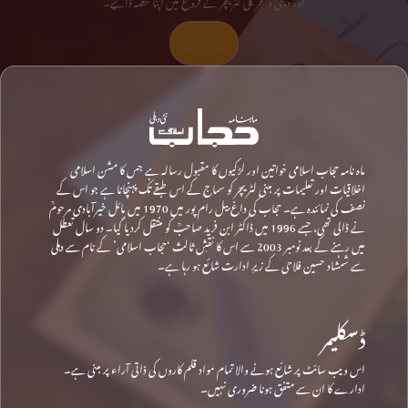
تعاون کیجیے
ماہ نامہ حجاب اسلامی خواتین اور لڑکیوں کا مقبول رسالہ ہے جس کا مشن اسلامی
اخلاقیات اور تعلیمات پر مبنی لٹریچر کو سماج کے اس طبقے تک پہنچانا ہے جو اس کے
نصف کی نمائندہ ہے۔ حجاب کی داغ بیل رام پور میں 1970 میں مائل خیرآبادی مرحومؒ
نے ڈالی تھی، جسے 1996 میں ڈاکٹر ابن فرید صاحبؒ کو منتقل کردیا گیا۔ دو سال تعطل
میں رہنے کے بعد نومبر 2003 سے اس کا نقشِ ثالث ‘حجاب اسلامی’ کے نام سے دہلی
سے شمشاد حسین فلاحی کے زیرِ ادارت شائع ہو رہا ہے۔
ڈسکلیمر
اس ویب سائٹ پر شائع ہونے والا تمام مواد قلم کاروں کی ذاتی آراء پر مبنی ہے۔
ادارے کا ان سے متفق ہونا ضروری نہیں۔