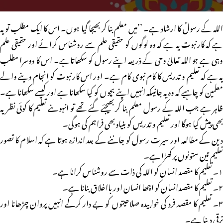
اللہ کے رسولؐ کا ارشاد ہے۔ ’’میں معلم بنا کر بھیجا گیا ہوں۔ اس کا ایک مطلب تو یہ
ہے کہ کارنبوت یہ ہے کہ وہ لوگوں کو حقیقی علم سے روشناس کرائے اور حقیقی علم
وہی ہے جو اللہ تعالیٰ وحی کے ذریعہ اپنے رسول کو سکھاتاہے۔ اس کا دوسرا مطلب
یہ ہے کہ تعلیم و تدریس کا کام نبوی کام ہے۔ اور اس کارنبوت کو انجام دینے والے
معلمین کو چاہیے کہ وہ یہ جانیںکہ انہیں اپنے بچوں کو کیا سکھانا ہے اور کیسے سکھانا ہے۔
ظاہر ہے جب اللہ کے رسول معلم بنا کر بھیجئے گئے تھے تو انہوںنے تعلیم کا کوئی نظریہ
بھی پیش کیا ہوگا اور تعلیم و تدریس کو بنیاد بھی فراہم کی ہوگی۔
دین کے مطالعہ اور سیرت رسول کو جاننے کے بعد اندازہ ہوتا ہے کہ اسلام کا تصور
تعلیم تین ستونوں پر کھڑا ہے۔
۱۔ تعلیم کا مقصد انسان کو اللہ کی ذات سے روشناس کرانا ہے۔
۲۔ تعلیم کا مقصدانسان کو اچھا انسان اور بااخلاق بنانا ہے۔
۳۔ تعلیم کا مقصد فرد کی خوابیدہ صلاحیتوں کو بے دار کرکے انہیں پروان چڑھانا اور
ترقی دینا ہے۔