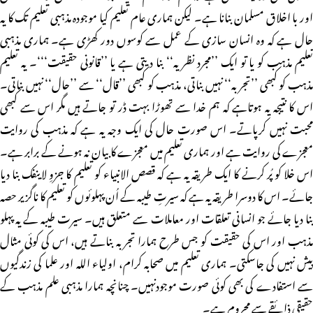
اور با اخلاق مسلمان بنانا ہے۔ لیکن ہماری عام تعلیم کیا موجودہ مذہبی تعلیم تک کا یہ
حال ہے کہ وہ انسان سازی کے عمل سے کوسوں دور کھڑی ہے۔ ہماری مذہبی
تعلیم مذہب کو یا تو ایک ’’مجرد نظریہ‘‘ بنا دیتی ہے یا ’’قانونی حقیقت‘‘‘۔ یہ تعلیم
مذہب کو کبھی ’’تجربہ‘‘ نہیں بناتی، مذہب کو کبھی ’’قال‘‘ سے ’’حال‘‘ نہیں بناتی۔
اس کا نتیجہ یہ ہوتاہے کہ ہم خدا سے تھوڑا بہت ڈر تو جاتے ہیں مگر اس سے کبھی
محبت نہیں کرپاتے۔ اس صورت حال کی ایک وجہ یہ ہے کہ مذہب کی روایت
معجزے کی روایت ہے اور ہماری تعلیم میں معجزے کا بیان نہ ہونے کے برابر ہے۔
اس خلا کو پُر کرنے کا ایک طریقہ یہ ہے کہ قصص الانبیاء کو تعلیم کا جزوِ لاینفک بنا دیا
جائے۔ اس کا دوسرا طریقہ یہ ہے کہ سیرتِ طیبہ کے اُن پہلوئوں کو تعلیم کا ناگزیر حصہ
بنا دیا جائے جو انسانی تعلقات اور معاملات سے متعلق ہیں۔ سیرت طیبہ کے یہ پہلو
مذہب اور اس کی حقیقت کو جس طرح ہمارا تجربہ بناتے ہیں، اس کی کوئی مثال
پیش نہیں کی جاسکتی۔ ہماری تعلیم میں صحابہ کرام، اولیاء اللہ اور علما کی زندگیوں
سے استفادے کی بھی کوئی صورت موجودنہیں۔ چنانچہ ہمارا مذہبی علم مذہب کے
حقیقی ذائقے سے محروم ہے۔