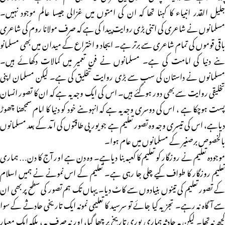
جلیل القدر انبیاء کا کہنا تھا کہ ان کی امتوں میں غزالی جیسا عالم موجود نہیں۔
مسلمانوں نے شاعری کی اتنی بڑی روایت پیدا کی ہے کہ صرف مولانا روم کی شاعری
باقی قوموں کی تمام شاعری سے برتر ہے۔ ایجاد و اختراع کے میدان میں بھی مسلمانو
ںنے دنیا کی امامت کی ہے۔ مسلمانوں نے فنِ تعمیر میں کمالات دکھائے ہیں۔
مسلمانوں نے داستان کی سب سے بڑی روایت تخلیق کی ہے۔ لیکن مسلمان اپنی
تخلیقی روایت سے بھی دور ہوگئے ہیں۔ اس کی ایک وجہ یہ ہے کہ ان کا تصور انسان
پست ہوچکا ہے ، اس کی دوسری وجہ یہ ہے کہ انہوںنے خود کو دنیا کا امام سمجھنا چھوڑ
دیاہے، اس کی تیسری وجہ وہ تصور تعلیم ہے جو یورپی طاقتوں کی ا ٓمد کے بعد مسلمانوں
بالخصوص برصغیر کے مسلمانوں میں عام ہوا۔
موجودہ تعلیم نے روزگار کو تعلیم کا کعبہ بنا دیاہے۔ وہ دن ہے اور آج کا دن… ہماری
تعلیم روزگار کا طواف کیے چلی جا رہی ہے۔ تعلیم کے اس نمونے نے ہمیں اسلام
کے تصور تعلیم کی تینوں بنیادوں سے کاٹ دیا۔ یہاں تک ہم تصور کی سطح پر بھی ان
سے آگاہ نہ رہے۔ تجزیہ کیا جائے تو سرسید کا تعلیمی نمونہ ایک تاریخی حادثے کے سوا
کچھ نہ تھا۔ لیکن یہ حادثہ ہماری پوری تاریخ پر چھا گیا، اور نہ صرف یہ ، بلکہ ایک معیار