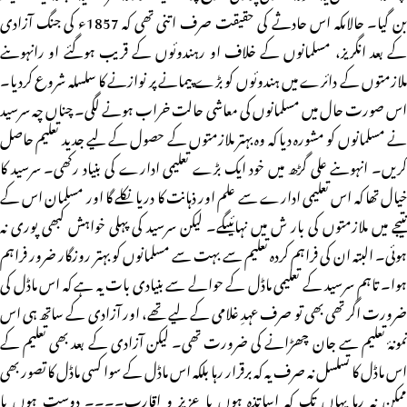
بن گیا۔ حالاںکہ اس حادثے کی حقیقت صرف اتنی تھی کہ 1857ء کی جنگ آزادی
کے بعد انگریز، مسلمانوں کے خلاف او رہندوئوں کے قریب ہوگئے او رانہوںنے
ملازمتوں کے دائرے میں ہندوئوں کو بڑے پیمانے پر نوازنے کا سلسلہ شروع کردیا۔
اس صورت حال میں مسلمانوں کی معاشی حالت خراب ہونے لگی۔ چناں چہ سرسید
نے مسلمانوں کو مشورہ دیا کہ وہ بہتر ملازمتوں کے حصول کے لیے جدید تعلیم حاصل
کریں۔ انہوںنے علی گڑھ میں خود ایک بڑے تعلیمی ادارے کی بنیاد رکھی۔ سرسید کا
خیال تھا کہ اس تعلیمی ادارے سے علم اور ذہانت کا دریا نکلے گا اور مسلمان اس کے
نتیجے میں ملازمتوں کی بار ش میں نہائیںگے۔ لیکن سرسید کی پہلی خواہش کبھی پوری نہ
ہوئی۔ البتہ ان کی فراہم کردہ تعلیم سے بہت سے مسلمانوں کو بہتر روزگار ضرور فراہم
ہوا۔ تاہم سرسید کے تعلیمی ماڈل کے حوالے سے بنیادی بات یہ ہے کہ اس ماڈل کی
ضرورت اگر تھی بھی تو صرف عہدِ غلامی کے لیے تھے، اور آزادی کے ساتھ ہی اس
نمونۂ تعلیم سے جان چھڑانے کی ضرورت تھی۔ لیکن آزادی کے بعد بھی تعلیم کے
اس ماڈل کا تسلسل نہ صرف یہ کہ برقرار رہا بلکہ اس ماڈل کے سوا کسی ماڈل کا تصور بھی
ممکن نہ رہا یہاں تک کہ اساتذہ ہوں یا عزیز و اقارب۔۔۔۔ دوست ہوں یا