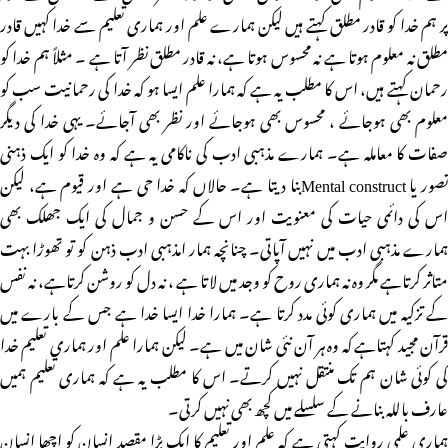
پر ہم خدا کو قادر مطلق کہتے ہیں لیکن ہمارے علم اور ہماری تعلیم سے خدا کہیں قادر
مطلق نہ معلوم ہوتا ہے نہ محسوس ہوتا ہے، نہ قادر مطلق نظر آتا ہے ۔ مثلاً ہم خدا کو
رحمان کہتے ہیں، اس کا مطلب یہ ہے کہ ہمارا علم ایسا ہو کہ خدا کی رحمانیت سب کو
معلوم بھی ہوجائے ، محسوس بھی ہوجائے اور نظر بھی آجائے۔ یہی خدا کی دیگر
صفات کا معاملہ ہے۔ ہمارے مذہبی ادب کی ناکامی یہ ہے کہ وہ خدا کو ایک ذہنی
تصور یا Mental constructبنا دیتا ہے۔ حالاں کہ خدا حی ہے اور قیوم ہے، لیکن
اس کی دائمی حیات کی معنویت اور اس کے حسن و جمال کی ایک جھلک بھی
ہمارے مذہبی ادب میں نہیں آپاتی۔ چنانچہ ہمار امذہبی ادب ذہن کو تو تھوڑا بہت
متاثر کرتاہے مگر وہ نہ ہماری روح کو وجد میں لاتا ہے ، نہ دل کو روشن کرتاہے، نہ نفس
کے تزکیہ میں ہماری کوئی مدد کرتا ہے۔ ہمارا خدا ایسا خدا ہے جس کے بارے میں
قرآن مجید کہتاہے کہ وہ ہر آن نئی شان میں ہے۔ لیکن ہمارا علم اور ہماری تعلیم خدا
کی کوئی شان ہم تک منتقل نہیں کرتے۔ اس کا مطلب یہ ہے کہ ہماری تعلیم ہمیں
عارف باللہ بنانے کے سلسلے میں کچھ بھی نہیں کرتی۔
ہماری علمی روایت کہتی ہے کہ علم اور تعلیم کا ایک بڑا مقصد انسان کو اچھا انسان