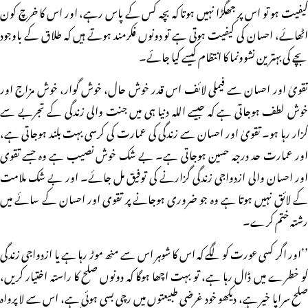
کیفیت ہو تو اس پر جھگڑا نہیں ہوتا کہ بچہ کس کے پاس رہے، اور اس کا خرچ کون
اٹھائے، احسان کی کیفیت ہوتی ہے تو دونوں فکرمند ہوتے ہیں کہ طلاق کے باوجود
بچے کی بہترین نشوونما کا انتظام کیسے کیا جائے۔
تقویٰ اور احسان سے فیملی لائف اس قدر خوش حال، خوش گوار، خوش مزاج اور
خوش لطف ہوجاتی ہے کہ جیسے اللہ دنیا ہی میں جنت والی زندگی کے تجربے سے
گزار رہا ہو۔ تقویٰ اور احسان سے زندگی کی عمارت کی کرسی بہت بلند ہوجاتی ہے،
اور عمارت حد درجہ حسین ہوجاتی ہے۔ بے شک خوش نصیب ہے وہ جسے تقوی
اور احسان والی ازدواجی زندگی گزارنے کی توفیق مل جائے۔ اور بے شک ملامت
کے لائق نہیں ہوتا ہے وہ جو ضروری ہوجانے پر تقوی اور احسان کے سائے میں
رشتہ ختم کرے۔
’’اور اگر کسی عورت کو لگے کہ اس کا شوہر اس سے منھ موڑ رہا ہے یا ازدواجی زندگی
کو خطرے میں ڈال رہا ہے، تو بہت اچھا ہوگا کہ دونوں صلح کا راستہ اختیار کریں،
صلح سراپا خیر ہے، دیکھو خود غرضی طبیعتوں میں رچی بسی ہوئی ہے، اس سے لا پرواہ