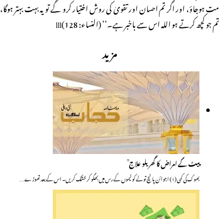
مت ہوجاؤ، اور اگر تم احسان اور تقویٰ کی روش اختیار کرو گے تو یہ بہت بہتر ہوگا،
تم جو کچھ کرتے ہو اللہ اس سے باخبر ہے۔‘‘ (النساء: 128)lll
مزید
پیٹ کے امراض کا گھریلو علاج ؒ
بھوک کی کمی (۱) اجوائن پانچ تولے کو لیموں کے رس میں بھگو کر خشک کریں۔ اس کے بعد تھوڑے…