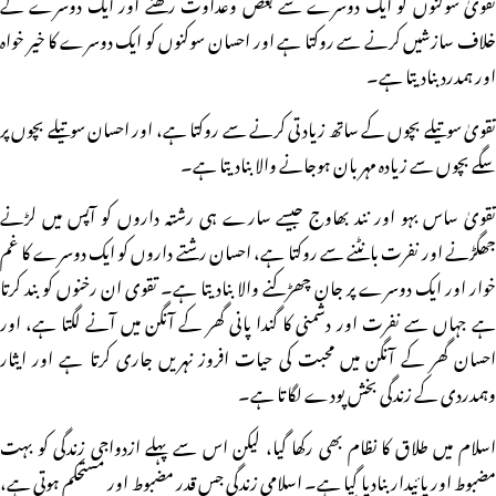
تقویٰ سوکنوں کو ایک دوسرے سے بغض وعداوت رکھنے اور ایک دوسرے کے
خلاف سازشیں کرنے سے روکتا ہے اور احسان سوکنوں کو ایک دوسرے کا خیر خواہ
اور ہمدرد بنادیتا ہے۔
تقویٰ سوتیلے بچوں کے ساتھ زیادتی کرنے سے روکتا ہے، اور احسان سوتیلے بچوں پر
سگے بچوں سے زیادہ مہربان ہوجانے والا بنادیتا ہے۔
تقویٰ ساس بہو اور نند بھاوج جیسے سارے ہی رشتہ داروں کو آپس میں لڑنے
جھگڑنے اور نفرت بانٹنے سے روکتا ہے، احسان رشتے داروں کو ایک دوسرے کا غم
خوار اور ایک دوسرے پر جان چھڑکنے والا بنادیتا ہے۔ تقوی ان رخنوں کو بند کرتا
ہے جہاں سے نفرت اور دشمنی کا گندا پانی گھر کے آنگن میں آنے لگتا ہے، اور
احسان گھر کے آنگن میں محبت کی حیات افروز نہریں جاری کرتا ہے اور ایثار
وہمدردی کے زندگی بخش پودے لگاتا ہے۔
اسلام میں طلاق کا نظام بھی رکھا گیا، لیکن اس سے پہلے ازدواجی زندگی کو بہت
مضبوط اور پائیدار بنادیا گیا ہے۔ اسلامی زندگی جس قدر مضبوط اور مستحکم ہوتی ہے،