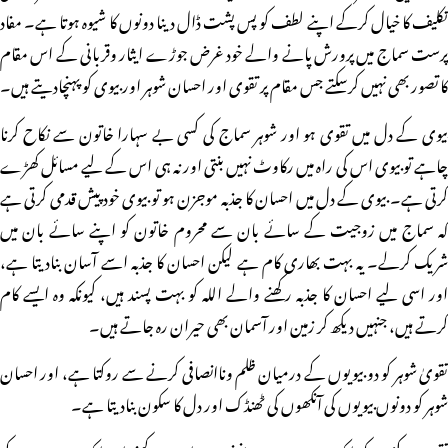
تکلیف کا خیال کرکے اپنے لطف کو پس پشت ڈال دینا دونوں کا شیوہ ہوتا ہے۔ مفاد
پرست سماج میں پرورش پانے والے خود غرض جوڑے ایثار وقربانی کے اس مقام
کا تصور بھی نہیں کرسکتے جس مقام پر تقوی اور احسان شوہر اور بیوی کو پہنچادیتے ہیں۔
بیوی کے دل میں تقوی ہو اور شوہر سماج کی کسی بے سہارا خاتون سے نکاح کرنا
چاہے تو بیوی اس کی راہ میں رکاوٹ نہیں بنتی اور نہ ہی اس کے لیے مسائل کھڑے
کرتی ہے۔ بیوی کے دل میں احسان کا جذبہ موجزن ہو تو بیوی خود پیش قدمی کرتی ہے
کہ سماج میں زوجیت کے سائے بان سے محروم خاتون کو اپنے سائے بان میں
شریک کرلے۔ یہ بہت بھاری کام ہے لیکن احسان کا جذبہ اسے آسان بنادیتا ہے،
اور اسی لیے احسان کا جذبہ رکھنے والے اللہ کو بہت پسند ہیں، کیونکہ وہ ایسے کام
کرتے ہیں، جنہیں دیکھ کر زمین اور آسمان بھی حیران رہ جاتے ہیں۔
تقویٰ شوہر کو دو بیویوں کے درمیان ظلم وناانصافی کرنے سے روکتا ہے، اور احسان
شوہر کو دونوں بیویوں کی آنکھوں کی ٹھنڈک اور دل کا سکون بنادیتا ہے۔