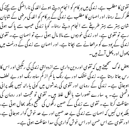
تقویٰ کا مطلب ہے، زندگی میں ہر کام کو انجام دیتے ہوئے اللہ کی ناراضگی سے بچنے کی
فکر کرتے رہنا، اور احسان کا مطلب ہے زندگی کے ہر کام کو اللہ کی مرضی کے شایان
شان بہتر سے بہتر طریقے سے انجام دیتے رہنا۔ گویا زندگی عیب سے پاک ہوتی
رہے تو تقوی ہے، اور زندگی خوبیوں سے مالا مال ہوتی رہے تو احسان ہے۔ تقویٰ
زندگی کے پودے کو مرجھانے سے بچاتا ہے، اور احسان سے زندگی کے درخت میں
پھول اور پھل آتے ہیں۔
بعض لوگ سمجھتے ہیں کہ تقوی اور دین داری سے ازدواجی زندگی کی رنگینی اور اس کا
رس جاتا رہتا ہے۔ زندگی خشک اور بے رنگ یا کم از کم سادہ رنگ اور بے لطف
ہوجاتی ہے۔ زندگی کے رومان اور تقوی کی بندشوں میں کوئی یارانہ نہیں بلکہ پرانی
دشمنی ہے۔ یہ سارے تصورات بالکل غلط ہیں۔ تقوی تو محبت اور رومان کی
حفاظت کرتا ہے۔ تقوی سے زندگی کے حسین رنگوں کی صحیح دیکھ بھال ہوتی ہے،
بلکہ یوں کہیں کہ احسان سے زندگی بے حد حسین اور بے حد خوش گوار ہوجاتی ہے،
اور تقوی سے اس حسن اور اس خوش گواری کی سدا حفاظت ہوتی ہے۔