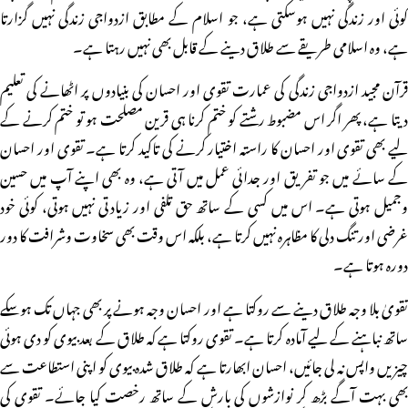
کوئی اور زندگی نہیں ہوسکتی ہے، جو اسلام کے مطابق ازدواجی زندگی نہیں گزارتا
ہے، وہ اسلامی طریقے سے طلاق دینے کے قابل بھی نہیں رہتا ہے۔
قرآن مجید ازدواجی زندگی کی عمارت تقوی اور احسان کی بنیادوں پر اٹھانے کی تعلیم
دیتا ہے، پھر اگر اس مضبوط رشتے کو ختم کرنا ہی قرین مصلحت ہو تو ختم کرنے کے
لیے بھی تقوی اور احسان کا راستہ اختیار کرنے کی تاکید کرتا ہے۔ تقوی اور احسان
کے سائے میں جو تفریق اور جدائی عمل میں آتی ہے، وہ بھی اپنے آپ میں حسین
وجمیل ہوتی ہے۔ اس میں کسی کے ساتھ حق تلفی اور زیادتی نہیں ہوتی، کوئی خود
غرضی اور تنگ دلی کا مظاہرہ نہیں کرتا ہے، بلکہ اس وقت بھی سخاوت وشرافت کا دور
دورہ ہوتا ہے۔
تقویٰ بلا وجہ طلاق دینے سے روکتا ہے اور احسان وجہ ہونے پر بھی جہاں تک ہوسکے
ساتھ نباہنے کے لیے آمادہ کرتا ہے۔ تقوی روکتا ہے کہ طلاق کے بعد بیوی کو دی ہوئی
چیزیں واپس نہ لی جائیں، احسان ابھارتا ہے کہ طلاق شدہ بیوی کو اپنی استطاعت سے
بھی بہت آگے بڑھ کر نوازشوں کی بارش کے ساتھ رخصت کیا جائے۔ تقوی کی