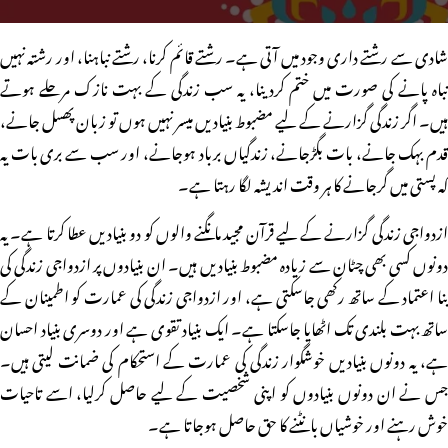
شادی سے رشتے داری وجود میں آتی ہے۔ رشتے قائم کرنا، رشتے نباہنا، اور رشتہ نہیں
نباہ پانے کی صورت میں ختم کردینا، یہ سب زندگی کے بہت نازک مرحلے ہوتے
ہیں۔ اگر زندگی گزارنے کے لیے مضبوط بنیادیں میسر نہیں ہوں تو زبان پھسل جانے،
قدم بہک جانے، بات بگڑجانے، زندگیاں برباد ہوجانے، اور سب سے بری بات یہ
کہ پستی میں گرجانے کا ہر وقت اندیشہ لگا رہتا ہے۔
ازدواجی زندگی گزارنے کے لیے قرآن مجید مانگنے والوں کو دو بنیادیں عطا کرتا ہے۔ یہ
دونوں کسی بھی چٹان سے زیادہ مضبوط بنیادیں ہیں۔ ان بنیادوں پر ازدواجی زندگی کی
بنا اعتماد کے ساتھ رکھی جاسکتی ہے، اور ازدواجی زندگی کی عمارت کو اطمینان کے
ساتھ بہت بلندی تک اٹھایا جاسکتا ہے۔ ایک بنیاد تقوی ہے اور دوسری بنیاد احسان
ہے، یہ دونوں بنیادیں خوشگوار زندگی کی عمارت کے استحکام کی ضمانت لیتی ہیں۔
جس نے ان دونوں بنیادوں کو اپنی شخصیت کے لیے حاصل کرلیا، اسے تاحیات
خوش رہنے اور خوشیاں بانٹنے کا حق حاصل ہوجاتا ہے۔