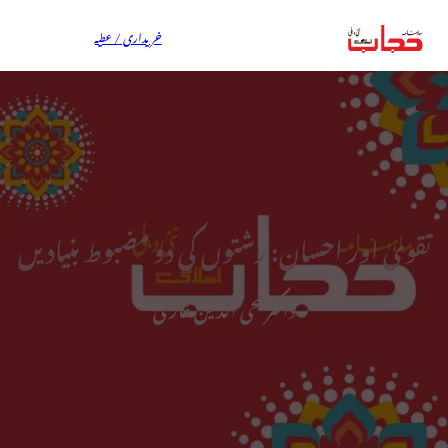
خریداری / عطیہ
تقویٰ اور احسان: رشتوں کی دو مضبوط بنیادیں
ڈاکٹر محی الدین غازی