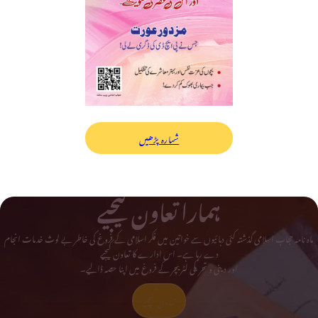
شمارہ پڑھیں
ہمارا تعاون کیجیے
ماہ نامہ حجاب اسلامی گذشتہ کئی دہائیوں سے خواتین میں فکر اسلامی کے فروغ کی خاطر بے لوث خدمات انجام
دے رہا ہے۔ اس ادارے کا تعاون کیجیے
اور دینی و تحریکی لٹریچر کے فروغ میں اپنا حصہ ڈالیے۔
تعاون کیجیے