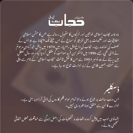
ماہ نامہ حجاب اسلامی خواتین اور لڑکیوں کا مقبول رسالہ ہے جس کا مشن اسلامی
اخلاقیات اور تعلیمات پر مبنی لٹریچر کو سماج کے اس طبقے تک پہنچانا ہے جو اس کے
نصف کی نمائندہ ہے۔ حجاب کی داغ بیل رام پور میں 1970 میں مائل خیرآبادی مرحومؒ
نے ڈالی تھی، جسے 1996 میں ڈاکٹر ابن فرید صاحبؒ کو منتقل کردیا گیا۔ دو سال تعطل
میں رہنے کے بعد نومبر 2003 سے اس کا نقشِ ثالث ‘حجاب اسلامی’ کے نام سے دہلی
سے شمشاد حسین فلاحی کے زیرِ ادارت شائع ہو رہا ہے۔
ڈسکلیمر
اس ویب سائٹ پر شائع ہونے والا تمام مواد قلم کاروں کی ذاتی آراء پر مبنی ہے۔
ادارے کا ان سے متفق ہونا ضروری نہیں۔
افسانوی ادب میں پیش کردہ واقعات و شخصیات کی اصل زندگی سے مماثلت محض اتفاقی
سمجھی جائے۔