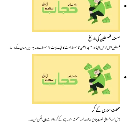
مسئلہ فلسطین کی تاریخ
فلسطین یعنی ارض انبیاء و مسجد اقصی کا مسئلہ امت کا ایک بہت بڑا مسئلہ ہے۔ بیسویں صدی کے وسط…
صحت مندی کے گر
ذہنی اور جسمانی طور پر چاق و چوبند اور صحت مند رہنے کے گر عام سے ہیں لیکن ان پر…