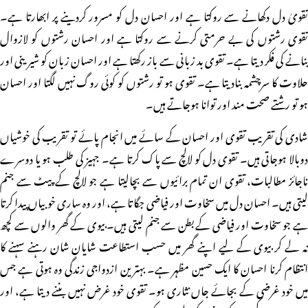
تقویٰ دل دکھانے سے روکتا ہے اور احسان دل کو مسرور کردینے پر ابھارتا ہے۔
تقوی رشتوں کی بے حرمتی کرنے سے روکتا ہے اور احسان رشتوں کو لازوال
بنانے کی فکر دیتا ہے۔ تقوی بد زبانی سے باز رکھتا ہے اور احسان زبان کو شیرینی اور
حلاوت کا سرچشمہ بنادیتا ہے۔ تقوی ہو تو رشتوں کو کوئی روگ نہیں لگتا اور احسان
ہو تو رشتے صحت مند اور توانا ہوجاتے ہیں۔
شادی کی تقریب تقوی اور احسان کے سائے میں انجام پائے تو تقریب کی خوشیاں
دوبالا ہوجاتی ہیں۔ تقوی دل کو لالچ سے پاک کرتا ہے۔ جہیز کی طلب ہو یا دوسرے
ناجائز مطالبات، تقوی ان تمام برائیوں سے بچالیتا ہے جو لالچ کے پیٹ سے جنم
لیتی ہیں۔ احسان دل میں سخاوت اور فیاضی جگاتا ہے، اور وہ ساری خوبیاں پیدا کرتا
ہے جو سخاوت اور فیاضی کے بطن سے جنم لیتی ہیں۔ بیوی کے گھر والوں سے کچھ
نہ لے کر بیوی کے لیے اپنے گھر میں حسب استطاعت شایان شان رہنے سہنے کا
انتظام کرنا احسان کا ایک حسین مظہر ہے۔ بہترین ازدواجی زندگی وہ ہوتی ہے جس
میں خود غرضی کے بجائے جاں نثاری ہو۔ تقوی خود غرض نہیں بننے دیتا ہے، اور