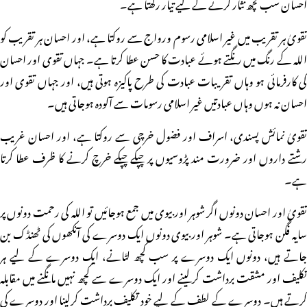
احسان سب کچھ نثار کرنے کے لیے تیار رکھتا ہے۔
تقویٰ ہر تقریب میں غیر اسلامی رسوم ورواج سے روکتا ہے، اور احسان ہر تقریب کو
اللہ کے رنگ میں رنگتے ہوئے عبادت کا حسن عطا کرتا ہے۔ جہاں تقوی اور احسان
کی کارفرمائی ہو وہاں تقریبات عبادت کی طرح پاکیزہ ہوتی ہیں، اور جہاں تقوی اور
احسان نہ ہوں وہاں عبادتیں غیر اسلامی رسومات سے آلودہ ہوجاتی ہیں۔
تقویٰ نمائش پسندی، اسراف اور فضول خرچی سے روکتا ہے، اور احسان غریب
رشتے داروں اور ضرورت مند پڑوسیوں پر چپکے چپکے خرچ کرنے کا ظرف عطا کرتا
ہے۔
تقویٰ اور احسان دونوں اگر شوہر اور بیوی میں جمع ہوجائیں تو اللہ کی رحمت دونوں پر
سایہ فگن ہوجاتی ہے۔ شوہر اور بیوی دونوں ایک دوسرے کی آنکھوں کی ٹھنڈک بن
جاتے ہیں، دونوں ایک دوسرے پر سب کچھ لٹانے، ایک دوسرے کے لیے ہر
تکلیف اور مشقت برداشت کرلینے اور ایک دوسرے سے کچھ نہیں مانگنے میں مقابلہ
کرتے ہیں۔ دوسرے کے لطف کے لیے خود تکلیف برداشت کرلینا اور دوسرے کی