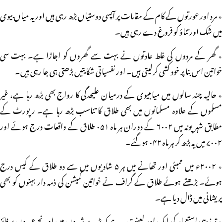
٭ مرد اور عورتوں کے کام کے مقامات پر آپسی دوستیاں بڑھ رہی ہیں اور یہ میاں بیوی
میں شک اور تناؤ کو فروغ دے رہی ہیں۔
٭ گھر کے مردوں کی غلط عادتوں نے بہت سے گھروں کو اجاڑا ہے۔ بہت سی
خواتین اس بنا پر خود کشی کرلیتی ہیں۔ اور نفسیاتی شکایتیں بڑھتی ہی جا رہی ہیں۔
٭ حالیہ چند سالوں میں میاںبیوی کے درمیان علیحدگی کا رواج بھی بڑھ رہا ہے، غیر
مسلموں کے علاوہ مسلمانوں میں بھی طلاق کا تناسب بڑھ رہا ہے۔ رپورٹ کے
مطابق شہر پونہ میں ۶۰۰۲ کے دوران ہر ماہ ۰۵۱ طلاق کے واقعات درج ہوئے اور
۷۰۰۲ میں یہ بڑھ کر ہر ماہ ۰۴۲ ہوگئے۔
٭ ۲۰۰۲ء میں ممبئی اور تھانے میں ہر ۵ شادیوں میں سے دو طلاق کے کیس درج
ہوئے۔ بڑھتے ہوئے طلاق کے گراف نے خواتین کمیشن کی ذمہ دار بہنوں کو بھی
پریشانی میں ڈال دیا ہے۔
٭ تہذیبی استعمار کی ایک اور لعنت یہ ہے کہ بڑے شہروں میں اونچے عہدوں پر فائز