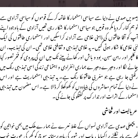
بیسویں صدی نے دنیا سے سیاسی استعمار کا خاتمہ کر کے قوموں کو سیاسی آزادی سے
تو ہم کنار کر دیا مگر وہ قومیں جو سیاسی استعمار کا شکار رہی تھیں آزادی کے باوجود اپنے
آپ کو آقا طاقتوں کی ذہنی غلامی سے آزاد نہ کراسکیں اور استعماری طاقتوں کی ایک
نئی غلامی کا شکار ہوتی گئیں۔ یہ غلامی تہذیبی و ثقافتی غلامی تھی۔ ان کی تہذیب، ان
کا کلچر اور رہن سہن، بود و باش اور کھانے پینے تک میں ان کی پیروی کو فخر تصور کیا
جانے لگا اور دھیرے دھیرے ہماری انفرادی و اجتماعی زندگی اسی تہذیبی رنگ میں
رنگتی جا رہی ہے جو مغربی طاقتوںکا رنگ ہے۔ یہ تہذیبی استعماریت ہے اور اس
نے دنیا کے تمام معاشروں کی بنیادوں کو کھوکھلا کر ڈالا ہے۔ اس مضمون میں تہذیبی
استعمار کے اثرات اور تدارک پر گفتگو کی جائے گی۔
عریانیت اور فحاشی
٭ پچھلی صدی سے آزادیِ نسواں کے غلط نعرے نے ہمارے ملک میں بھی خواتین کو
گھر سے باہر نکلنے پر اکسایا ، باپ اور شوہر کی مادہ پرستانہ سوچ کو گھر کی عورت خوب