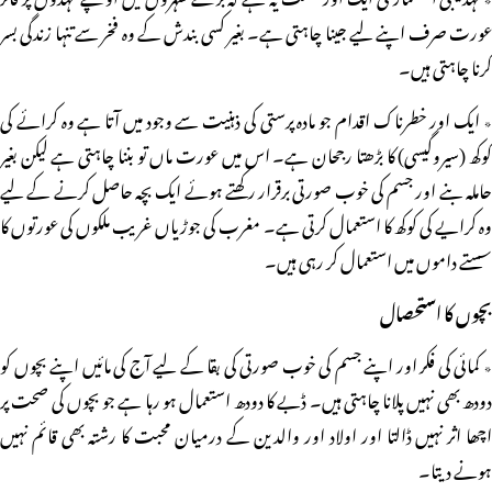
عورت صرف اپنے لیے جینا چاہتی ہے۔ بغیر کسی بندش کے وہ فخر سے تنہا زندگی بسر
کرنا چاہتی ہیں۔
٭ ایک اور خطرناک اقدام جو مادہ پرستی کی ذہنیت سے وجود میں آتا ہے وہ کرائے کی
کوکھ (سیروگیسی) کا بڑھتا رجحان ہے۔ اس میں عورت ماں تو بننا چاہتی ہے لیکن بغیر
حاملہ بنے اور جسم کی خوب صورتی برقرار رکھتے ہوئے ایک بچہ حاصل کرنے کے لیے
وہ کرایے کی کوکھ کا استعمال کرتی ہے۔ مغرب کی جوڑیاں غریب ملکوں کی عورتوں کا
سستے داموں میں استعمال کر رہی ہیں۔
بچوں کا استحصال
٭ کمائی کی فکر اور اپنے جسم کی خوب صورتی کی بقا کے لیے آج کی مائیں اپنے بچوں کو
دودھ بھی نہیں پلانا چاہتی ہیں۔ ڈبے کا دودھ استعمال ہو رہا ہے جو بچوں کی صحت پر
اچھا اثر نہیں ڈالتا اور اولاد اور والدین کے درمیان محبت کا رشتہ بھی قائم نہیں
ہونے دیتا۔