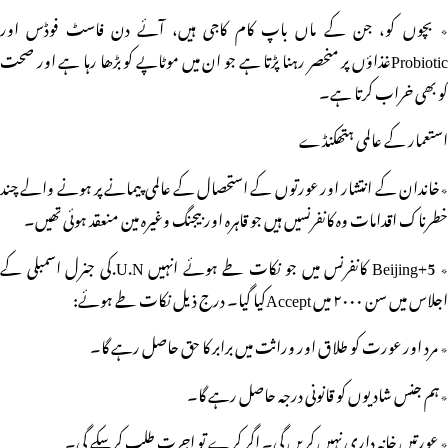
٭ بچوں کو، جن کے ماں باپ کام کاجی ہیں، آئے دن فاسٹ فوڈس اور
Probioticغذاؤں پر منحصر رہنا پڑتا ہے جو ان میں موٹاپے کو بڑھا رہا ہے اور صحت
کو بھی خراب کرتا ہے۔
استعمار کے عالمی ہتھکنڈے
٭خاندان کے انتشار اور عورتوں کے استحصال کے عالمی پیمانے پر ہونے والے چند
خطرناک اقدامات وہ کانفرنسیں ہیں جو قاہرہ اور بیجنگ وغیرہ مین منعقد ہوئی تھیں۔
٭ Beijing+5 کانفرنس میں جو نکات طے ہوئے انہیں U.N.کی جنرل اسمبلی کے
اجلاس میں سن ۲۰۰۰ میں Acceptکیا گیا۔ درج ذیل نکات طے ہوئے:
٭ مرد اور عورت کو طلاق اور وراثت میں برابر کا حق حاصل رہے گا۔
٭ہم جنس شادیوں کو قانونی درجہ حاصل رہے گا۔
٭ عورتیں خانہ داری نہیں کریں گی۔ اگر کرے تو اجرت طلب کرسکے گی۔