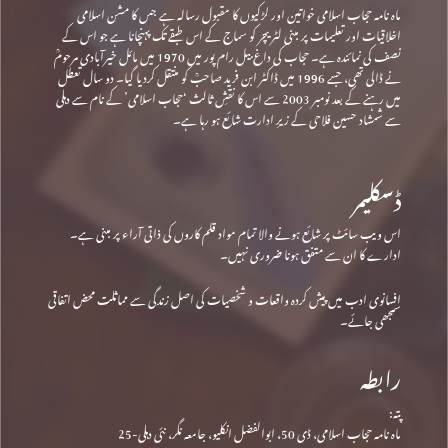
ماہ نامہ حجاب اسلامی خواتین اور لڑکیوں کا مقبول رسالہ ہے جس کا مشن اسلامی
اخلاقیات اور تعلیمات پر مبنی لٹریچر کو سماج کے اس طبقے تک پہنچانا ہے جو اس کے
نصف کی نمائندہ ہے۔ حجاب کی داغ بیل رام پور میں 1970 میں مائل خیرآبادی مرحومؒ
نے ڈالی تھی، جسے 1996 میں ڈاکٹر ابن فرید صاحبؒ کو منتقل کردیا گیا۔ دو سال تعطل
میں رہنے کے بعد نومبر 2003 سے اس کا نقشِ ثالث ‘حجاب اسلامی’ کے نام سے دہلی
سے شمشاد حسین فلاحی کے زیرِ ادارت شائع ہو رہا ہے۔
ڈسکلیمر
اس ویب سائٹ پر شائع ہونے والا تمام مواد قلم کاروں کی ذاتی آراء پر مبنی ہے۔
ادارے کا ان سے متفق ہونا ضروری نہیں۔
افسانوی ادب میں پیش کردہ واقعات و شخصیات کی اصل زندگی سے مماثلت محض اتفاقی
سمجھی جائے۔
رابطہ
پتہ:
ماہ نامہ حجاب اسلامی، ڈی 50، ابوالفضل انکلیو، جامعہ نگر، نئی دہلی-25