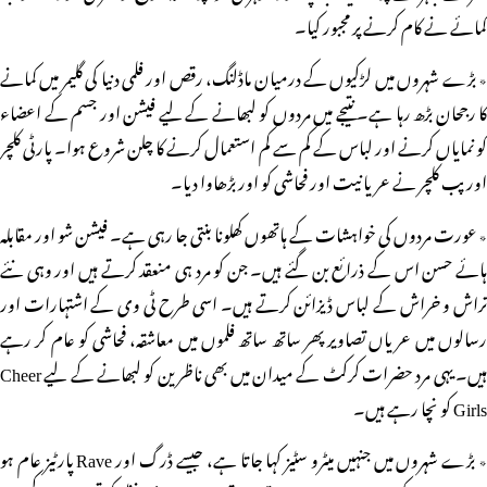
کمائے نے کام کرنے پر مجبور کیا۔
٭ بڑے شہروں میں لڑکیوں کے درمیان ماڈلنگ، رقص اور فلمی دنیا کی گلیمر میں کمانے
کا رجحان بڑھ رہا ہے۔ نتیجے میں مردوں کو لبھانے کے لیے فیشن اور جسم کے اعضاء
کو نمایاں کرنے اور لباس کے کم سے کم استعمال کرنے کا چلن شروع ہوا۔ پارٹی کلچر
اور پب کلچر نے عریانیت اور فحاشی کو اور بڑھاوا دیا۔
٭ عورت مردوں کی خواہشات کے ہاتھوں کھلونا بنتی جا رہی ہے۔ فیشن شو اور مقابلہ
ہائے حسن اس کے ذرائع بن گئے ہیں۔ جن کو مرد ہی منعقد کرتے ہیں اور وہی نئے
تراش و خراش کے لباس ڈیزائن کرتے ہیں۔ اسی طرح ٹی وی کے اشتہارات اور
رسالوں میں عریاں تصاویر پھر ساتھ ساتھ فلموں میں معاشقہ، فحاشی کو عام کر رہے
ہیں۔ یہی مرد حضرات کرکٹ کے میدان میں بھی ناظرین کو لبھانے کے لیے Cheer
Girls کو نچا رہے ہیں۔
٭ بڑے شہروں میں جنہیں میٹرو سٹیز کہا جاتا ہے، جیسے ڈرگ اور Rave پارٹیز عام ہو