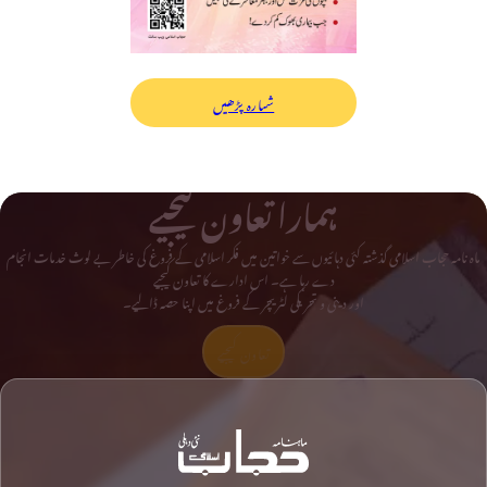
شمارہ پڑھیں
ہمارا تعاون کیجیے
ماہ نامہ حجاب اسلامی گذشتہ کئی دہائیوں سے خواتین میں فکر اسلامی کے فروغ کی خاطر بے لوث خدمات انجام
دے رہا ہے۔ اس ادارے کا تعاون کیجیے
اور دینی و تحریکی لٹریچر کے فروغ میں اپنا حصہ ڈالیے۔
تعاون کیجیے