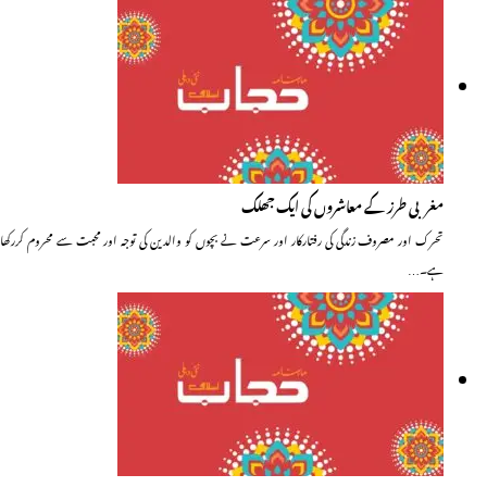
مغربی طرز کے معاشروں کی ایک جھلک
تحرک اور مصروف زندگی کی رفتارکار اور سرعت نے بچوں کو والدین کی توجہ اور محبت سے محروم کررکھا
ہے۔…