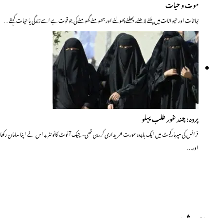
موت و حیات
نباتات اور حیوانات میں پلنے بڑھنے، پھلنے پھولنے اور جھومنے گھومنے کی جو قوت ہے اسے زندگی یا حیات کہتے…
پردہ : چند غور طلب پہلو
فرانس کی سپرمارکیٹ میں ایک باپردہ عورت خریداری کررہی تھی۔ چیک آئوٹ کائونٹر پر اس نے اپنا سامان رکھا
اور…