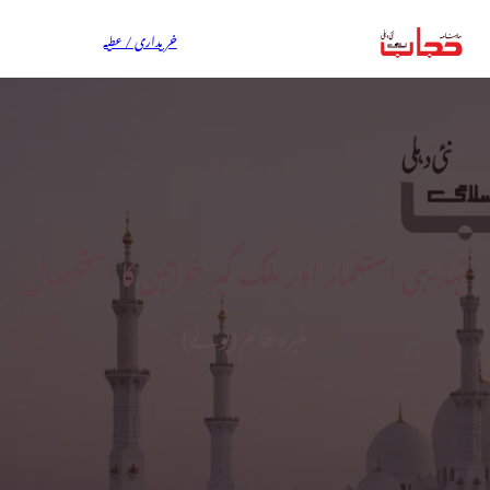
خریداری / عطیہ
تہذیبی استعمار اور ملک گیر خواتین کا استحصال
منیرہ خانم (پونے)