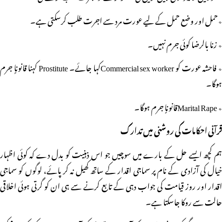
٭حمل اور وضع حمل کے لیے عورت مرد سے اجرت طلب کرسکتی ہے۔
٭ زنا بالرضا کوئی جرم نہیں۔
٭ فاحشہ عورت کو Commercial sex workerکہا جائے۔ Prostitute کہنا قانوناٍ جرم
ہوگا۔
٭ Marital Rapeقانوناٍ جرم ہوگا۔
قرآنی احکامات کی روشنی میں تدارک
ہم کچھ ایسے حل کے بارے میں سوچیں جو اس ذہنیت کو بدل دے کہ کوئی اظہار
خیال کی آزادی کے نام پر سماجی اقدار کے ساتھ کھیل نہ کر پائے، لوگوں کو سماجی
اقدار اور روز قیامت کی جواب دہی کے تابع کرنے سے ہی ان کو گرتی ہوئی اخلاقی
حالت سے روکا جاسکتا ہے۔