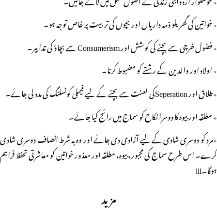
٭ خواتین کی گھریلو ذمہ داریاں اور بچوں کی تربیت پر خاص توجہ ہو۔
٭ فضول خرچی سے بچنے کی کوشش اور Consumerism سے بچاؤ کی تدابیر۔
٭ اولاد اور والدین کے رشتے کو مضبوط کرنا۔
٭طلاق اور Seperationکی لعنت سے بچنے کے لیے فیملی کونسلنگ کی مدد لی جائے۔
٭ مطلقہ اور بیوہ کا دوسرا نکاح کو سماج میں رائج کیا جائے۔
٭مرد کو دوسری شادی کے لیے آزادی دی جائے اور وہ بہ شرط انصاف دوسری شادی
کرے۔ اس طرح سماج کی مجبور، بیوہ، مطلقہ اور معذور خواتین کو معاشرتی تحفظ فراہم
ہوگا۔lll
مزید