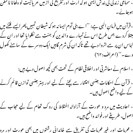
٭ سماجی زندگی کی بندش ایسی ہو کہ آرٹ اور تفریح کی آڑ میں عریانیت کو دکھانا ناممکن
ہوجائے۔
٭قرآن میں فرمانِ الٰہی ہے: ’’اے بنی آدم ایسا نہ ہو کہ شیطان تمہیں پھر ایسے فتنے میں
مبتلا کردے جس طرح اس نے تمہارے والدین کو جنت سے نکلوایا تھا اور ان کے
لباس ان پر سے اتروا دیے تھے تاکہ ان کی شرم گاہیں ایک دوسرے کے سامنے کھول
دے۔‘‘ (اعراف:۶۲)
٭ اسلام نے معاشرتی اور اخلاقی نظام کے تحت بھی کچھ اصول دیے ہیں:
٭ قرآن کے احکامات جنسی انتشار سے بچنے کے لیے اور بہتر جنسی توازن قائم کرنے
کے لیے واضح اصول ہیں۔
٭ احادیث میں مرد و عورت کے آزادانہ اختلاط کی روک تھام کے لیے حجاب کے
اصول، طریقے اور فوائد واضح ہیں۔
٭ محرمات اور غیر محرمات کی تفریق سے خاندانی رشتوں میں بھی عورت اور مرد