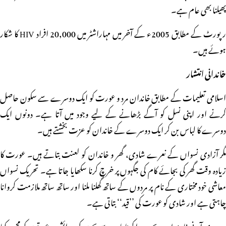
پھیلنا بھی عام ہے۔
رپورٹ کے مطابق 2005ء کے آخر میں مہاراشٹر میں 20,000 افراد HIV کا شکار
ہوئے ہیں۔
خاندانی انتشار
اسلامی تعلیمات کے مطابق خاندان مرد و عورت کو ایک دوسرے سے سکون حاصل
کرنے اور اپنی نسل کو آگے بڑھانے کے لیے وجود میں آتا ہے۔ دونوں ایک
دوسرے کا لباس بن کر ایک دوسرے کے خاندان کو عزت بخشتے ہیں۔
مگر آزادی نسواں کے نعرے شادی، گھر و خاندان کو لعنت بتاتے ہیں۔ عورت کا
زیادہ وقت گھر کی بجائے کام کی جگہوں پر خرچ کرنا سکھایا جاتا ہے۔ تحریک نسواں
معاشی خود مختاری کے نام پر مردوں کے ساتھ گھلنا ملنا اور ساتھ ساتھ ملازمت کروانا
چاہتی ہے اور شادی کو عورت کی ’’قید‘‘ بتاتی ہے۔
٭ دوہری آمدنی فارمولہ پر بچے نہ پیدا کرنا یا دیر سے بچوں کی پیدائش پر عورتوں کو مجبور کیا