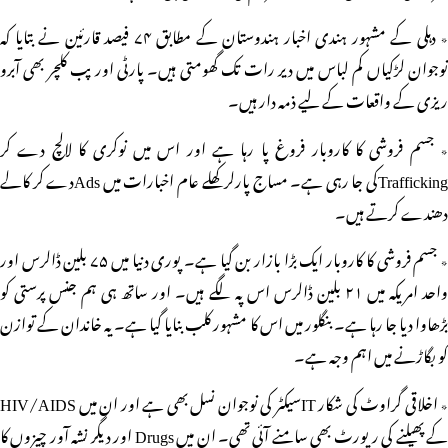
٭ دہلی کے مشہور ہندی اخبار ہندوستان کے مطابق ۷۴ فیصد قارئین نے بتایا کہ
نوجوان لڑکیاں کم لباس میں دیر رات تک گھومتی ہیں۔ پارٹی اور پب کلچر بھی آبرو
ریزی کے واقعات کے لیے ذمہ دار ہیں۔
٭ جسم فروشی کا کاروبار فروغ پا رہا ہے اور اس میں نوکری کا لالچ دے کر
Traffickingکی جا رہی ہے۔ مساج پارلر کھلے عام اخبارات میں Adsدے کر کالے
دھندے کرتے ہیں۔
٭ جسم فروشی کا کاروبار ایک بڑا بازار بن گیا ہے۔ پوری دنیا میں ۷۵ بلین ڈالرس اور
واحد امریکہ میں ۲۱ بلین ڈالرس اس پہ لگے ہیں۔ اور ساتھ ہی ہم جنس پرستی کو
بڑھاوا دیا جا رہا ہے۔ بنگلور میں اس کا مشہور کلب بنایا گیا ہے۔ یہ خاندان کے توازن
کو بگاڑنے میں اہم وجہ ہے۔
٭ اخلاقی گراوٹ کی شکار ITسیکٹر کی نوجوان نسل بھی ہے اور ان میں HIV/AIDS
کے پھیلنے کی رپورٹ بھی سامنے آئی تھی۔ ان میں Drugs اور دیگر نشہ آور چیزوں کا