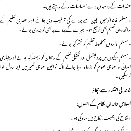
حضرات کے درمیان برے احساسات رکے رہتے ہیں۔
٭ مسلم خاندانوںمیں بچپن سے پردے کی ترغیب دی جائے اور عصری تعلیم کے
ساتھ دینی تعلیم بھی ترجیح ہو۔ چہرے کے پردے پر بھی توجہ دی جائے۔
٭ مسلم اداروں میںمخلوط تعلیم کو ختم کیا جائے۔
٭ مسلم لڑکیوں میں پروفیشنل اور تکنیکی تعلیم کے رجحان کو ناپسند کیا جائے اور بنیادی
انسانی و سماجی علوم کو بڑھاوا دیا جائے تاکہ خواتین سماجی تعمیر میں اپنا رول ادا
کرسکیں۔
خاندانی انتشار سے بچاؤ
اسلامی خاندانی نظام کے اصول:
٭ نکاح کی اہمیت، نکاح میں سادگی ہو۔
٭ خوشگوار ازدواجی زندگی کے اصول عمل میں لائے جائیں۔