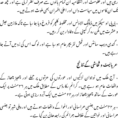
رہی ہیں اور حکومت اور انتظامیہ ان تمام باتوں سے صرف نظر کرتی ہے اور کچھ حد
تک ان کاموں میں سیاست داں اور اعلیٰ افسران بھی ملوث ہوتے ہیں۔
٭ بی پی او سیکٹر میں ڈیٹنگ الاؤنس اور مخلوط کلچر کو فروغ دیا جا رہا ہے تاکہ ملازمین عیش
و عشرت میں مگن رہ کر کمپنی کے وفادار بن کر رہیں۔
٭ گندی ویب سائٹس اور فحش لٹریچر عام ہو رہا ہے اور لوگ اس کی زد میں آتے جا
رہے ہیں۔
عریانیت و فحاشی کے نتائج
٭ آج ملک میں نوجوان لڑکیوں اور عورتوں کی عزتوں پر حملے اور چھیڑ چھاڑ کے
واقعات عام ہو رہے ہیں۔ کرائم رکارڈس کے مطابق ملک میں ہر ۲۶منٹ پر ایک
عورت کے ساتھ چھیڑ چھاڑ اور ہر۲۴ منٹ میں ایک آبرو ریزی ہوتی ہے۔
٭ ہر ۴۲منٹ میں جنسی حراسانی اور اغوا کے واقعات ہوتے ہیں اور دہلی شہر تو جنسی
حراسانی اور خواتین کے خلاف جرائم کی راجدھانی بن گیا ہے۔