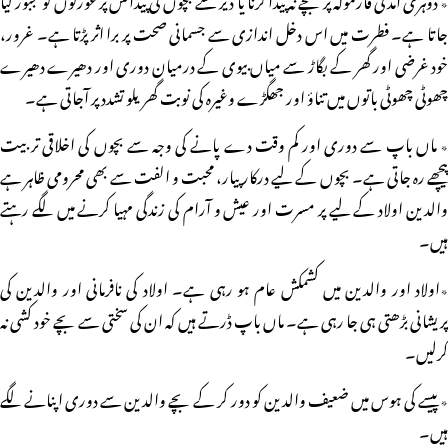
جاتا ہے۔ فطرت میں اس دخل اندازی سے جسمانی صحت پر برا اثر پڑتا ہے۔ غرور،
خود غرضی اور گھر کے بگاڑ سے میاں بیوی کے درمیان دوری اور دھیرے دھیرے
چھوٹی چھوٹی باتوں میں تناؤ اور جھگڑے وغیرہ کی نوبت گھریلو تشدد پر آجاتی ہے۔
٭ ماں باپ سے دوری اور کم وقت دے پانے کی وجہ سے بچوں کی اخلاقی تربیت
پیچھے رہ جاتی ہے۔ بچوں کے لیے درکار پیار، محبت و الفت سے بھی محرومی ظاہر ہے
والدین اولاد کے لیے پر مسرت اور عیش و آرام کی زندگی مہیا کرنے میں لگے رہتے
ہیں۔
٭اولاد اور والدین میں کشمکش عام ہو رہی ہے۔ اولاد کی نافرمانی اور والدین کی
پریشانی بڑھتی ہی جا رہی ہے۔ ماں باپ ڈرتے ہیں کہ ان کی سختی سے بچے خود کشی نہ
کرلیں۔
٭ پیسے کی ہوس میں ضعیف والدین کو دور کر کے بچے والدین سے دوری اپنانے لگے
ہیں۔