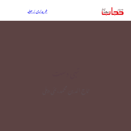
خریداری / عطیہ
تہی دست
تاج الدین محمد، نئی دہلی