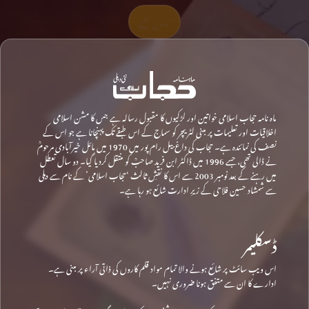
تعاون کیجیے
ماہ نامہ حجاب اسلامی خواتین اور لڑکیوں کا مقبول رسالہ ہے جس کا مشن اسلامی
اخلاقیات اور تعلیمات پر مبنی لٹریچر کو سماج کے اس طبقے تک پہنچانا ہے جو اس کے
نصف کی نمائندہ ہے۔ حجاب کی داغ بیل رام پور میں 1970 میں مائل خیرآبادی مرحومؒ
نے ڈالی تھی، جسے 1996 میں ڈاکٹر ابن فرید صاحبؒ کو منتقل کردیا گیا۔ دو سال تعطل
میں رہنے کے بعد نومبر 2003 سے اس کا نقشِ ثالث ‘حجاب اسلامی’ کے نام سے دہلی
سے شمشاد حسین فلاحی کے زیرِ ادارت شائع ہو رہا ہے۔
ڈسکلیمر
اس ویب سائٹ پر شائع ہونے والا تمام مواد قلم کاروں کی ذاتی آراء پر مبنی ہے۔
ادارے کا ان سے متفق ہونا ضروری نہیں۔