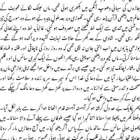
جاڑوں کی سہانی دھوپ آنگن میں بکھری ہوئی تھی، ماں عینک لگائے محویت کے
عالم میں بیٹھی قرآن پڑھ رہی تھی۔ تھوڑی دیر بعد ملول چہرہ لیے ہوئے وہ سورج کی تیز
روشنی میں تندہی سے ایک خط لکھنے میں مصروف ہو گئی، غالباً یہ خط وہ اپنے بھائی کو
لکھ رہی تھی۔ شادی کے بعد گھر کے حالات نہایت کشیدہ و پراگندہ ہو گئے تھے۔
بوڑھی ہڈیوں میں اب اتنی جان نہ بچی تھی کہ وہ روز روز کی ناچاقی اور فتنہ و فساد کا
سامنا کرتی۔ ماں کچھ دیر بیٹھی سوچتی رہی پھر انھوں نے ایک گہری سانس لی اور قلم
کی رفتار اچانک تیز ہو گئی۔ میں جیسے ہی برآمدے میں داخل ہوا مجھے اپنی بوڑھی ماں پر
بےاختیار پیار آیا میں نے دعا کی خدا اس کو میرے سر پر زندہ و سلامت رکھنا اور
صحت و تندرستی سے نوازنا۔ میں دروازے پر کھڑے کھڑے دعا مانگ کر چپکے سے
بیوی کے کمرے میں داخل ہو گیا۔
پھر یکایک بے حد دل گرفتہ ہو کر آہستہ آہستہ قدم اٹھاتا ہوا کمرے سے باہر نکل آیا۔
دفعتاً گھر میں پھیلا ہوا سناٹا اتنا گہرا ہو گیا جیسے طوفان سے پہلے آنے والا سناٹا۔ میں
پھولی ہوئی سانس کے ساتھ ماں کے پاس آکر بیٹھ گیا۔ میں آج دھاڑیں مار کر رونا
چاہتا تھا لیکن مجھے اپنے قلب کی حرکت بند ہوتی ہوئی محسوس ہوئی۔ میں ماں کے