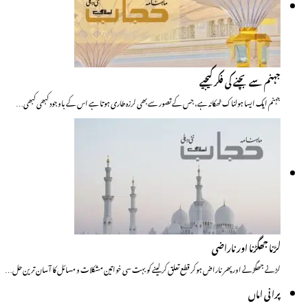
جہنم سے بچنے کی فکر کیجیے
جہنم ایک ایسا ہولناک ٹھکانہ ہے، جس کے تصور سے بھی لرزہ طاری ہوتا ہے اس کے باوجود کبھی کبھی…
لڑنا جھگڑنا اور ناراضی
لڑنے جھگڑنے اور پھر ناراض ہوکر قطع تعلق کرلینے کو بہت سی خواتین مشکلات و مسائل کا آسان ترین حل…
پرانی اماں