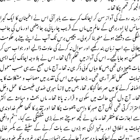
الجھ کر تھم چکا تھا۔
زرینہ رونے کی آواز سن کر اچانک کمرے سے باہر آئی اس نے اطمینان کا ایک گہرا
سانس لیا اور برہمی کے عالم میں ماں کے قریب چارپائی پر جا بیٹھی اور ماں کی جانب
خفگی سے دیکھتے ہوئے منھ بنا کر بولی۔ پچیس برس تک آپ نے اپنے بیٹے پر حکومت
چلائی ہے اب زبان بند رکھیے اور سوال نہ کرنے کی عادت ڈالیے اور جواب سن کر
مطمئن ہو جایا کیجیے۔ اس کی آواز میں تحکم آ گیا تھا۔ اس نے بلا وجہ اچانک ایک ایسی
بات چھیڑ دی تھی جس کا وہاں کوئی ذکر ہی نہ تھا۔ آج ماں صبح سے ہی حسب معمول
نہایت مضمحل نظر آ رہی تھی۔ بڑھاپے میں اس کی تقدیر میں مصائب و مشکلات کا یہ
اضافہ کرنے کا میں صریحاً گنہگار تھا، جس میں لازماً میری ضدی طبیعت کا عمل دخل
تھا۔ آج دل کسی حالت میں سکون و قرار نہ پاتا تھا۔ ماں بحث و مباحثہ سے اکثر
احتراز کرتی تھی لیکن آج صبر کا دامن چھوٹ چکا تھا اور تقدیر کا لکھا حکم خداوندی
سے اجازت کا منتظر تھا۔ ماں نے کچھ سوچتے ہوئے بڑی شگفتگی سے کہا، ’’تم واقعی
نہایت بد اخلاق اور بدتمیز لڑکی ہو بڑوں سے بات کرنے کے سلیقے سے یکسر خالی
ہو۔‘‘ دولت کے اچانک یا دیر سویر آ جانے سے انسان کے اندر غرور و تکبر ضرور پیدا