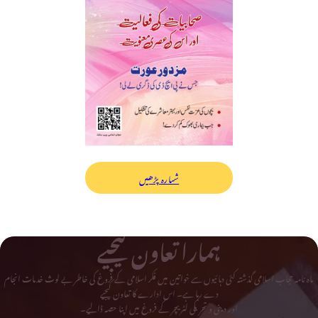
شمارہ پڑھیں
ہمارا تعاون کیجیے
ماہ نامہ حجاب اسلامی گذشتہ کئی دہائیوں سے خواتین میں فکر اسلامی کے فروغ کی خاطر بے لوث خدمات انجام
دے رہا ہے۔ اس ادارے کا تعاون کیجیے
اور دینی و تحریکی لٹریچر کے فروغ میں اپنا حصہ ڈالیے۔