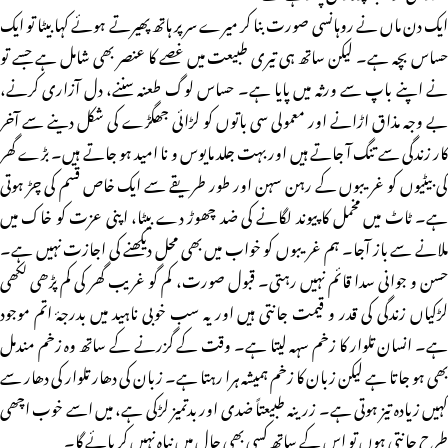
ایک دن ماں نے روہانسی صورت بنا کر میرے سر پر ہاتھ پھیرتے ہوئے کہا بیٹا تو ایک
حساس بچہ ہے۔ لیکن ساتھ ہی تیری طبیعت میں غصے کا عنصر بھی شامل ہے جسے تو
نے اپنے باپ سے ورثہ میں پایا ہے۔ حساس لوگ طعنہ سننے، دل آزاری کرنے،
بے وجہ مذاق اڑانے اور معمولی سی باتوں کو لڑائی جھگڑے کی شکل دینے سے آخر
کار زندگی سے تنگ آ جاتے ہیں اور بہت جلد مایوس و نا امید ہو جاتے ہیں۔ بڑے گھر
کی بیٹیوں کو غریبوں کے رہن سہن اور طور طریقے سے ایک خاص قسم کی چڑ ہوتی
ہے۔ ٹاٹ میں مخمل کا پیوند لگانے کی ضد چھوڑ دے بیٹا، اپنی عزت کو خاک میں
ملانے سے باز آجا۔ ہم غریبوں کو خواب میں بھی محل دیکھنے کی اجازت نہیں ہے۔
حسن و جوانی سدا قائم نہیں رہتی۔ قبول صورت، کم گو غریب گھر کی کم پڑھی لکھی
لڑکیاں زندگی کی قدر و قیمت جانتی ہیں اور یہ سب خوبی ناہید میں بدرجۂ اتم موجود
ہے۔ انسان تلوار کا زخم سہہ لیتا ہے۔ وقت کے گزرنے کے ساتھ وہ زخم مندمل
بھی ہو جاتا ہے لیکن زبان کا زخم ہمیشہ ہرا رہتا ہے۔ زبان کی دھار تلوار کی دھار سے
کہیں زیادہ تیز ہوتی ہے۔ زرینہ طبیعتاً ضدی اور بدتمیز لڑکی ہے، میں اسے خوب اچھی
طرح جانتی ہوں تو اس کے ساتھ کسی بھی حال میں نباہ نہیں کر پائے گا۔