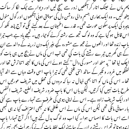
پھر ماں نے عینک اتار کر آنکھیں زور سے میچ لیں اور دیوار سے ٹیک لگا کر ساکت
بیٹھ گئیں۔ وہ ایک بھاری جسم والی روشن دل کی سوچتی ہوئی آنکھوں اور گول مٹول
چہرہ کی ایک پرسکون عورت تھی۔ قدرے اطمینان کے بعد کہنے لگی تو آج پڑھ لکھ کر
اس قابل ہو گیا ہے کہ وہ لوگ تجھ سے رشتہ کرنے کو تیار ہیں۔ تجھے یاد ہے جب تیرا
باپ زندہ تھا اور انھوں نے مجھ سے مشورہ کیے بغیر ایک دن زرینہ کے والد سے ان
کے ہی گھر میں تیرے رشتے کی بات کی تھی تب اس کی ماں نے بیچ میں ہی بات کو
اچک لیا تھا ’’یہ منھ اور مسور کی دال‘‘ کہتے ہوئے اس کی ماں کا لہجہ اتنا ترش تھا اور
گفتگو میں غرور و تکبر کے ساتھ اتنی تلخی تھی کہ تیرا باپ اسی وقت وہاں سے اٹھ آیا
تھا۔ اس کی ماں کو اتنا بھی خیال نہ رہا کہ مردوں کی محفل میں شریف عورتیں اس
طرح بات نہیں کیا کرتیں، لیکن ہاں اس کا باپ ضرور شریف الطبع، شریف النفس
اور ایک شریف زادہ ہے۔ اس نے اپنی بیوی کی طرف سے تمہارے باپ سے کئی
بار معافی مانگی تھی لیکن اس کی ماں نے اس غلطی کا نہ کبھی اعتراف کیا نہ ہی کبھی
اسے اس بات کا احساس ہوا۔ کیا اب وہ لوگ بدل گئے ہیں؟ اگر آج تمہارا باپ
زندہ ہوتا تو تم اس رشتے پر ان کے سامنے ایک لفظ بات کرنے کی جرأت بھی نہیں کر