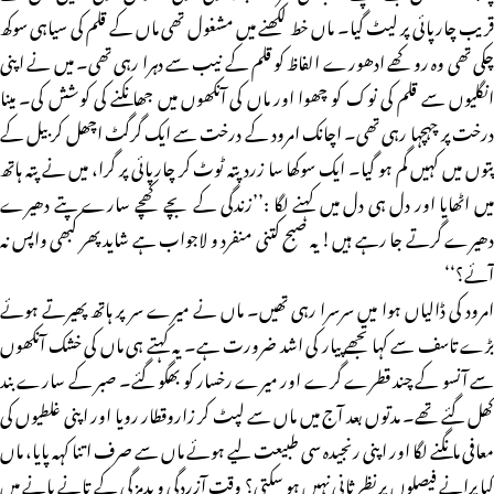
قریب چارپائی پر لیٹ گیا۔ ماں خط لکھنے میں مشغول تھی ماں کے قلم کی سیاہی سوکھ
چکی تھی وہ روکھے ادھورے الفاظ کو قلم کے نیب سے دہرا رہی تھی۔ میں نے اپنی
انگلیوں سے قلم کی نوک کو چھوا اور ماں کی آنکھوں میں جھانکنے کی کوشش کی۔ مینا
درخت پر چہچہا رہی تھی۔ اچانک امرود کے درخت سے ایک گرگٹ اچھل کر بیل کے
پتوں میں کہیں گم ہو گیا۔ ایک سوکھا سا زرد پتہ ٹوٹ کر چارپائی پر گرا، میں نے پتہ ہاتھ
میں اٹھایا اور دل ہی دل میں کہنے لگا :’’زندگی کے بچے کھچے سارے پتے دھیرے
دھیرے گرتے جا رہے ہیں! یہ صبح کتنی منفرد و لاجواب ہے شاید پھر کبھی واپس نہ
آئے؟‘‘
امرود کی ڈالیاں ہوا میں سرسرا رہی تھیں۔ ماں نے میرے سر پر ہاتھ پھیرتے ہوئے
بڑے تاسف سے کہا تجھے پیار کی اشد ضرورت ہے۔ یہ کہتے ہی ماں کی خشک آنکھوں
سے آنسو کے چند قطرے گرے اور میرے رخسار کو بھگو گئے۔ صبر کے سارے بند
کھل گئے تھے۔ مدتوں بعد آج میں ماں سے لپٹ کر زاروقطار رویا اور اپنی غلطیوں کی
معافی مانگنے لگا اور اپنی رنجیدہ سی طبیعت لیے ہوئے ماں سے صرف اتنا کہہ پایا، ماں
کیا پرانے فیصلوں پر نظر ثانی نہیں ہو سکتی؟ وقت آزردگی و بدمزگی کے تانے بانے میں