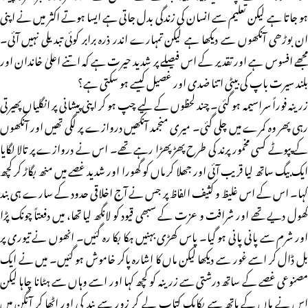
ہو جاتا ہے لیکن تعلیم سے انسان کی زندگی بدل جاتی ہے ایسا ہوتے اکثر میں نے اپنی
ان بوڑھی آنکھوں سے دیکھا ہے لیکن تمہارے اندر ذرہ برابر کوئی تبدیلی نہیں آئی۔
مجھے افسوس ہے اور تقدیر کے اس فیصلے پر شدید حیرت ہے کہ اتنے اعلیٰ خاندان اور
بلند سیرت باپ کی بیٹی اتنا ضدی اور غصیل کیسے ہو سکتی ہے؟
زرینہ فوراً سراسیمہ ہو گئی۔ چند لحظوں کے لیے چپ ہو کر اپنی پیشانی پر انگلیاں پھیرتی
رہی پھر وہ کمرے میں چلی گئی۔ میری منجمد آنکھیں دروازے پر لگی تھیں اور آنکھوں
کے پپوٹے کسی مخمور پرند کی طرح پھڑپھڑا رہے تھے۔ اس نے دروازے پر تالا لگایا
ایک بیگ ساتھ لیا قریب آئی اور جھلا کر ماں کو گھورا اور شدید غصے میں منھ بگاڑ کر کچھ
کہا۔ اس کے اس غلیظ و کثیف الفاظ پر جس نے آج اخلاقی حدود کے سارے ہی بند
کھول دیے تھے اور شرافت و عزت کے سبھی قیود کو لانگھ لیا تھا، میں دفعتاً چونک پڑا
اور شرم سے پانی پانی ہو گیا۔ پاس کھڑی بہنیں ہکا بکا رہ گئیں۔ انھوں نے تیوری پر
بل ڈال کر اسے غور سے دیکھا لیکن ماں کا اشارہ پاکر خاموش ہو گئیں۔ میں نے ایک
مصنوعی غصے کے ساتھ درشتی سے زرینہ کو کچھ کہا اور اسے وہاں سے ہٹانا چاہا لیکن
اس نے ماں کے ہاتھ سے یکایک کتاب لے کر زور سے بند کی اور اٹھا کر آنگن میں