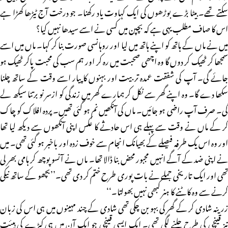
سکتے تھے۔ بیٹا بڑے بوڑھوں کی ایک کہاوت یاد رکھنا۔ جو درخت آج ٹیڑھا کھڑا ہے
اس کا صاف مطلب یہی ہے کہ بچپن میں کسی نے اسے سیدھا نہیں کیا؟
میں نے ماں کے ہاتھ کو اپنے ہاتھ میں لیا اور روہانسی صورت بنا کر کہا۔ ماں میں اسے
سمجھا کر ٹھیک کر دوں گا وہ اچھی صحبت میں رہ کر اور ہم سب کی محبت پاکر ٹھیک ہو
جائے گی۔ آپ کی شفقت عمدہ تربیت اور بہنوں کا پیار اسے وقت کے ساتھ چلنا
سکھا دے گا۔ وہ اپنے گھر سے نکل کر ہمارے گھر میں زندگی کو ازسر نو برتنا سیکھ لے
گی۔ صرف آپ راضی ہو جائیں۔ ماں کی آنکھیں نم ہو گئی تھیں۔ پردہ افلاک کو چاک
کر کے ماں نے وقت سے پہلے ہی اس حادثے کا عکس اپنی آنکھوں سے دیکھ لیا تھا
اور وہ اس یک طرفہ فیصلے کے بھیانک انجام سے خوف زدہ اور باخبر ہو گئی تھی۔ میں
نے اپنی ضد کے آگے انہیں مجبور محض بنا ڈالا تھا۔ ماں نے آنسو پوچھ کر ہامی بھر لی
تھی اور ایک تاریخی جملے نے بات پوری طرح ختم کر دی تھی۔’’بچھو کے ساتھ نیکی
کرنے سے وہ کاٹنے کا ہنر کبھی نہیں بھولتا۔‘‘
زرینہ شادی کر کے گھر کی بہو بن چکی تھی شادی کے چند مہینوں میں ہی اس کی زبان
تیز قینچی کی طرح چلنے لگی تھی۔ ایک ایسی قینچی جو ایک آن میں ہی کپڑے کی ہیئت