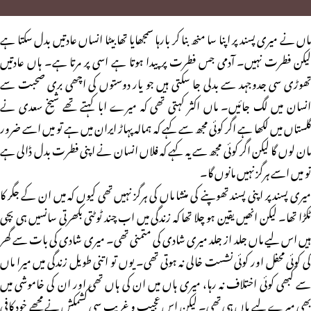
ماں نے میری پسند پر اپنا سا منھ بنا کر بارہا سمجھایا تھا بیٹا انساں عادتیں بدل سکتا ہے
لیکن فطرت نہیں۔ آدمی جس فطرت پر پیدا ہوتا ہے اسی پر مرتا ہے۔ ہاں عادتیں
تھوڑی سی جدوجہد سے بدلی جا سکتی ہیں جو یار دوستوں کی اچھی بری صحبت سے
انسان میں لگ جائیں۔ ماں اکثر کہتی تھی کہ میرے ابا کہتے تھے شیخ سعدی نے
گلستاں میں لکھا ہے اگر کوئی مجھ سے کہے کہ ہمالہ پہاڑ ایران میں ہے تو میں اسے ضرور
مان لوں گا لیکن اگر کوئی مجھ سے یہ کہے کہ فلاں انسان نے اپنی فطرت بدل ڈالی ہے
تو میں اسے ہرگز نہیں مانوں گا۔
میری پسند پر اپنی پسند تھوپنے کی منشا ماں کی ہرگز نہیں تھی کیوں کہ میں ان کے جگر کا
ٹکڑا تھا۔ لیکن انھیں یقین ہو چلا تھا کہ زندگی میں اب چند ٹوٹتی بکھرتی سانسیں ہی بچی
ہیں اس لیے ماں جلد از جلد میری شادی کی متمنی تھی۔ میری شادی کی بات سے گھر
کی کوئی محفل اور کوئی نشست خالی نہ ہوتی تھی۔ یوں تو اتنی طویل زندگی میں میرا ماں
سے کبھی کوئی اختلاف نہ رہا، میری ہاں میں ان کی ہاں تھی اور ان کی خاموشی میں
بھی میرے لیے ہاں ہی تھی۔ لیکن اس عجیب و غریب سی کشمکش نے مجھے خود کافی