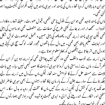
حیران و پریشاں کر دیا تھا۔ ماں کی پسند اور میری پسند میں ایک ٹکراؤ کی کیفیت پیدا ہو
گئی تھی۔
ماں کی پسند ناہید تھی جو ان کے بقول پڑھی لکھی، قبول صورت، سلیقہ شعار، وفادار،
خوددار، سمجھدار اور نہ جانے کتنی طرح کی صفات سے متصف تھی جو ماموں کی بیٹی
تھی لیکن میری پسند زرینہ تھی۔ پھوپھو کی بیٹی حسین و جمیل خوبصورت خوش شکل
اور نہایت تعلیم یافتہ بھی تھی۔ میں دل کے ہاتھوں مجبور تھا۔ لوگ سچ ہی کہتے ہیں
جو دل میں اتر جاتا ہے آنکھوں کو بھلا معلوم ہوتا ہے۔
ماں زرینہ سے خوب واقف تھی وہ کبھی نہیں چاہتی تھی کہ زرینہ بہو بن کر ان کے
گھر آئے۔ ماں سے زبردستی ہاں کروانا میری تربیت کا حصہ کبھی نہیں رہا۔ میں بات
چیت سے مسئلہ حل کرنے کا خواہش مند تھا، لیکن ماں کے دل میں زرینہ کے لیے
جگہ بنانے کے سارے جتن کر کے ہار مان چکا تھا۔ بہنوں نے بھی میری خاطر اپنی
حد تک پوری کوشش کی لیکن زرینہ کے تئیں ماں کا سخت گیر رویہ نہ بدل سکا۔ اس
سختی اور انکار کے اندر بیٹے کی ازلی و ابدی محبت پوشیدہ تھی۔ بوڑھی بصارتوں کے
اندر کئی خواب پرورش پا رہے تھے۔