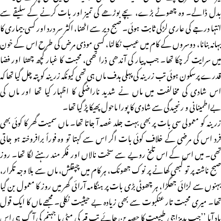
بدل ڈالے۔ وہ چھوٹے بڑے، بچے بوڑھے کی تمیز اور بات کرنے کے سلیقے سے
انتہا درجے کی عاری لڑکی ثابت ہوئی۔ صبح دیر سے اٹھنا، اکثر سر درد اور کسی بیماری کا
بہانہ بنانا، دوسروں کے کام میں عیب نکالنا، کسی موذی مرض کی طرح اس کے خون
میں سرایت کر چکا تھا۔ جب پیار کی آندھی ذرا تھمی، محبت کا غبار کچھ چھٹا اور فضا
قدرے پرسکون ہوئی تب زرینہ کی پہلی ہدف ماں ہی تھی کیونکہ زرینہ کو پتہ چل گیا تھا کہ
اس شادی کی مخالفت میں ماں نے شدید ناراضگی کا اظہار کیا تھا اور ماں کی
بےاطمینانی و رنجیدگی سے شادی کا پورا ماحول پھیکا پڑ گیا تھا۔
زرینہ کو معمولی سی بات پر بھی بہت جلد غصہ آ جاتا تھا۔ ماں سمیت گھر کا کوئی بھی
فرد اس کی مرضی کے خلاف کوئی بات اگر اس سے کہتا تو وہ فوراً برافروختہ ہو جاتی
تھی۔ میں اس کے اس تلخ رویے سے سخت نالاں اور فکر مند رہنے لگا تھا۔ روز
صبح ناشتہ پر تو کبھی کھانے پر نوک جھونک، ہر کام میں چپقلش، ماں سے بلا وجہ تکرار،
بہنوں سے لڑائی جھگڑا، ہر چھوٹی بڑی بات پر ہنگامہ آرائی گھر میں روز کا معمول بن گیا
تھا۔ میری محبت تار عنکبوت سے بھی زیادہ بے حیثیت نکلی۔ مجھے ماں کا ایک قول
یاد آیا ’’جب بدمزاجی طبیعت کا حصہ بن جائے تب قبر کی مٹی یا جہنم کی آگ ہی اس