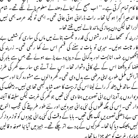
کا کام تمام کرتی ہے۔‘‘ اب صبح کے اجالے دھندلے معلوم پڑنے لگے تھے۔ شام
کا اندھیرا گہرا ہو گیا تھا۔ رات ڈراؤنی ہوتی جاتی تھی۔ ابھی تو کچھ عرصہ بھی نہیں
گزرا تھا لیکن دن پہاڑ کی مانند ٹالے نہیں ٹلتے تھا۔
زرینہ کو سمجھانے اور رشتوں کی قدر و قیمت بتانے میں ماں کی ساری کوششیں بے
کار ثابت ہوئیں۔ میری تو بات نہ سننے کی قسم اس نے کھا رکھی تھی۔ زرینہ کی
آنکھوں پر ضد، انانیت اور بدگمانی کے دبیز پردے پڑے ہوئے تھے جس سے باہر کی
فضا کو دیکھنا اس کے لیے کافی دشوار تھا۔ اس نے آتے ہی سارے گھر کی طرز
آرائش مکمل طور پر اپنی مرضی سے بدل دی تھی۔ گھر والوں سے مشورہ کرنا اور سب
کے ساتھ مل بیٹھ کر رائے لینا اس کی تربیت کا حصہ شاید کبھی تھا ہی نہیں۔ بیٹھک کی
دیواروں پر آویزاں پرانی تصویریں ہٹا دی گئی تھیں جو گھر کی غربت لیکن سلیقہ کا آئینہ
دار تھی۔ اس کی جگہ فلموں کی نئی پرانی ہیروئین اور نئے طور طریقے کی عجیب النوع
سی بے ڈھنگی تصویریں لگ چکی تھیں۔ بابا کے وقت کی کئی پرانی چیزوں کو توڑ مروڑ کر
کہیں پھینک دیا گیا تھا۔ کھڑکیوں کے پردے اتر چکے تھے۔ جہیز میں آیا نیا صوفہ و قالین
ہماری غربت کو منھ چڑا رہا تھا۔