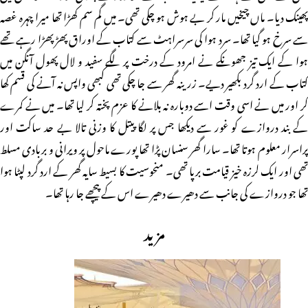
پھینک دیا۔ ماں چیخیں مار کر بے ہوش ہو چکی تھی۔ میں گم سم کھڑا تھا میرا چہرہ غصہ
سے سرخ ہو گیا تھا۔ سرد ہوا کی سرسراہٹ سے کتاب کے اوراق پھڑپھڑا رہے تھے
ہوا کے ایک تیز جھونکے نے امرود کے درخت پر لگے سفید و لال پھول آنگن میں
کتاب کے ارد گرد بکھیر دیے۔ زرینہ گھر سے جا چکی تھی کبھی واپس نہ آنے کی قسم کھا
کر اور میں نے اسی وقت اسے دوبارہ نہ بلانے کا عزم پختہ کر لیا تھا۔ میں نے کمرے
کے بند دروازے کو غور سے دیکھا جس پر لگا پیتل کا وزنی تالا بے حد ساکت اور
پراسرار معلوم ہوتا تھا۔ سارا گھر سنسان پڑا تھا پورے ماحول پر ویرانی و بربادی مسلط
تھی اور ایک لرزہ خیز قیامت برپا تھی۔ منحوسیت کا بسیط سایہ گھر کے ارد گرد لپٹا ہوا
تھا جو دروازے کی جانب سے دھیرے دھیرے اس کے پیچھے جا رہا تھا۔
مزید