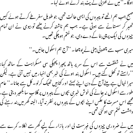
ہوگا۔‘‘ میں نے کھڑکی کے پٹ بند کرتے ہوئے کہا۔
صبح جب ہم اٹھے تو چہروں کی ایسی حالت تھی، جو طویل سفر طے کرتے ہوئے کہیں
ٹھہر کر سستانے سے ہوتی ہے۔ جب ہم ناشتہ کرنے بیٹھے تو بیوی نے ان تمام
چیزوں کی ایک پرچی بنا کے دے دی، جو ختم ہوچکی تھیں۔
میری سب سے چھوٹی بیٹی نے پوچھا۔ ’’آج ہم اسکول جائیں۔‘‘
میں نے شفقت سے اس کے سر پر ہاتھ پھیرا پھیکی سی مسکراہٹ کے ساتھ کہا:
’’راستے تو کھل گئے ہیں۔ اسکول بند ہونے کی خبر بھی اخبار میں نہیں آئی ہے، لیکن
میرا خیال ہے بیٹےآج کے دن اپنے بستے اور کتابیں ٹھیک کرلو۔ کل سے جانا۔‘‘ عام
طور سے اسکول نہ جانے کی خوش خبری بچوں کے چہروں پر گلاب سا بکھیر دیتی ہے،
مجھے اس مسرت کا عکس اپنے بچوں کے چہروں پر نظر نہ آیا، البتہ گھر میں بند رہنے کی
دہشت ختم سی ہوگئی تھی۔
میں نے ضروری چیزوں کی فہرست لی اور بازار کے لیے گھر سے نکلا۔ کمرے سے