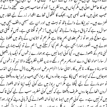
عہد کا حاصل ہوتی ہیں مگر کہاں ہیں وہ نظریں؟ خود کو صاحب بصیرت سمجھنے والے تو
عیب جوئی میں، کاسہ لیسی میں، بھیک کا کشکول تھامے اقتدار زر کے لیے قطار میں
کھڑے ہیں۔ زہر ٹپکانے والے ہاتھ تو بہت ہیں اور ان سے سبھی واقف بھی ہیں،
سوال یہ ہے کہ تریاق دینے والے ہاتھ کہاں ہیں؟ زخم تو لگتا ہی ہے، ٹیس تو لگتی ہی
ہے معالج ماہر ہو تو زخم جلدی بھر جاتا ہے مگر ہم تو اتائیوں کے ہاتھ میں کھلونا بنے
ہوئے ہیں۔ قصور ہمارا بھی ہے، مگر ہم کیا کرسکتے ہیں؟ ہم نے تو ایک بیماری کے
کئی نام رکھ چھوڑے ہیں۔ کیا کوئی ایسا نہیں ہے جو ہمارے زخموں کو ایک بار چھیل
کر سارا مواد نکال دے اور پھر مرہم رکھے ورنہ یہ قطرہ قطرہ ٹپکنے والا زہر تو زخموں کو
ناسور بنا دے گا۔ ناتجربہ کار اتائی سارا الزام مرض اور مریض پر ڈال کے بری الذمہ
ہوجائیں گے کہ ایسا ہو بھی چکا ہے۔ جانوروں کا ریوڑ بھی جب ہرا ہرا چارہ دیکھتا ہے
تو منہ مارنے کے لیے لپکتا ہے مگر اس ریوڑ میں سے کوئی ایک اپنا نوالہ چھوڑ کے
گردن اٹھاکے چاروں طرف دیکھتا ہے کہ کہیں کوئی خطرہ، سب کے لیے کوئی تاک
میں تو نہیں ہے۔ ہے کوئی ہم میں ایسا جو اپنا نوالہ چھوڑنے کی قربانی دینے کو تیار ہو؟
آج جو کچھ سوچ رہا ہوں ممکن ہے کل نہ سوچوں۔ اڑتے ہوئے لمحے جذباتی کیفیت