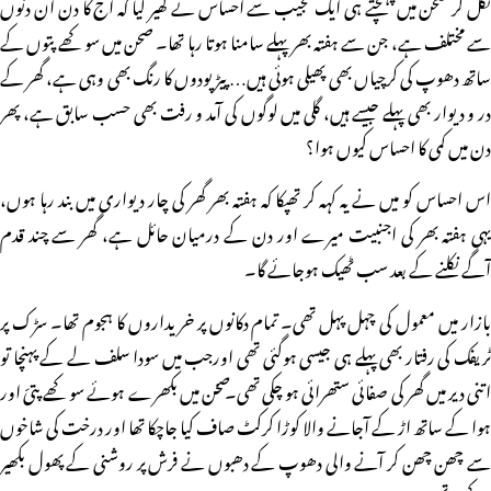
نکل کر صحن میں پہنچتے ہی ایک عجیب سے احساس نے گھیر لیا کہ آج کا دن ان دنوں
سے مختلف ہے، جن سے ہفتہ بھر پہلے سامنا ہوتا رہا تھا۔ صحن میں سوکھے پتوں کے
ساتھ دھوپ کی کرچیاں بھی پھیلی ہوئی ہیں… پیڑ پودوں کا رنگ بھی وہی ہے، گھر کے
در و دیوار بھی پہلے جیسے ہیں، گلی میں لوگوں کی آمد و رفت بھی حسب سابق ہے، پھر
دن میں کمی کا احساس کیوں ہوا؟
اس احساس کو میں نے یہ کہہ کر تھپکا کہ ہفتہ بھر گھر کی چار دیواری میں بند رہا ہوں،
یہی ہفتہ بھر کی اجنبیت میرے اور دن کے درمیان حائل ہے، گھر سے چند قدم
آگے نکلنے کے بعد سب ٹھیک ہوجائے گا۔
بازار میں معمول کی چہل پہل تھی۔ تمام دکانوں پر خریداروں کا ہجوم تھا۔ سڑک پر
ٹریفک کی رفتار بھی پہلے ہی جیسی ہوگئی تھی اورجب میں سودا سلف لے کے پہنچا تو
اتنی دیر میں گھر کی صفائی ستھرائی ہو چکی تھی۔ ـصحن میں بکھرے ہوئے سوکھے پتیّ اور
ہوا کے ساتھ اڑ کے آجانے والا کوڑا کرکٹ صاف کیا جاچکا تھا اور درخت کی شاخوں
سے چھن چھن کر آنے والی دھوپ کے دھبوں نے فرش پر روشنی کے پھول بکھیر