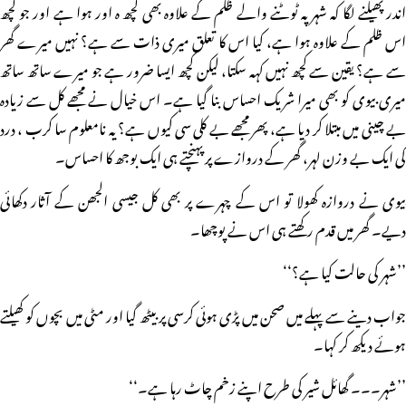
اندر پھیلنے لگا کہ شہر پہ ٹوٹنے والے ظلم کے علاوہ بھی کچھ ہ اور ہوا ہے اور جو کچھ
اس ظلم کے علاوہ ہوا ہے، کیا اس کا تعلق میری ذات سے ہے؟ نہیں میرے گھر
سے ہے؟ یقین سے کچھ نہیں کہہ سکتا، لیکن کچھ ایسا ضرور ہے جو میرے ساتھ ساتھ
میری بیوی کو بھی میرا شریک احساس بنا گیا ہے۔ اس خیال نے مجھے کل سے زیادہ
بے چینی میں مبتلا کر دیا ہے، پھر مجھے بے کلی سی کیوں ہے؟ یہ نامعلوم سا کرب ، درد
کی ایک بے وزن لہر، گھر کے دروازے پر پہنچتے ہی ایک بوجھ کا احساس۔
بیوی نے دروازہ کھولا تو اس کے چہرے پر بھی کل جیسی الجھن کے آثار دکھائی
دیے۔ گھر میں قدم رکھتے ہی اس نے پوچھا۔
’’شہر کی حالت کیا ہے؟‘‘
جواب دینے سے پہلے میں صحن میں پڑی ہوئی کرسی پر بیٹھ گیا اور مٹی میں بچوں کو کھیلتے
ہوئے دیکھ کر کہا۔
’’شہر۔۔۔ گھائل شیر کی طرح اپنے زخم چاٹ رہا ہے۔‘‘