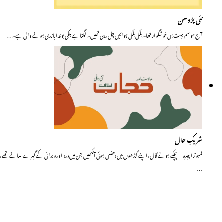
نئی پڑوسن
آج موسم بہت ہی خوشگوار تھا۔ ہلکی ہلکی ہوائیں چل رہی تھیں۔ لگتا ہے ہلکی بوندا باندی ہونے والی ہے۔…
شریکِ حال
لمبوترا چہرہ — پچکے ہوئے گال،اپنے گڈھوں میں دھنسی ہوئی آنکھیں جن میں درد اور ویرانی کے گہرے سائے تھے،
…