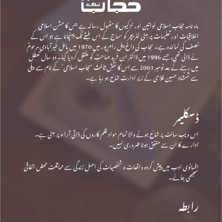
ماہ نامہ حجاب اسلامی خواتین اور لڑکیوں کا مقبول رسالہ ہے جس کا مشن اسلامی
اخلاقیات اور تعلیمات پر مبنی لٹریچر کو سماج کے اس طبقے تک پہنچانا ہے جو اس کے
نصف کی نمائندہ ہے۔ حجاب کی داغ بیل رام پور میں 1970 میں مائل خیرآبادی مرحومؒ
نے ڈالی تھی، جسے 1996 میں ڈاکٹر ابن فرید صاحبؒ کو منتقل کردیا گیا۔ دو سال تعطل
میں رہنے کے بعد نومبر 2003 سے اس کا نقشِ ثالث ‘حجاب اسلامی’ کے نام سے دہلی
سے شمشاد حسین فلاحی کے زیرِ ادارت شائع ہو رہا ہے۔
ڈسکلیمر
اس ویب سائٹ پر شائع ہونے والا تمام مواد قلم کاروں کی ذاتی آراء پر مبنی ہے۔
ادارے کا ان سے متفق ہونا ضروری نہیں۔
افسانوی ادب میں پیش کردہ واقعات و شخصیات کی اصل زندگی سے مماثلت محض اتفاقی
سمجھی جائے۔
رابطہ
پتہ: