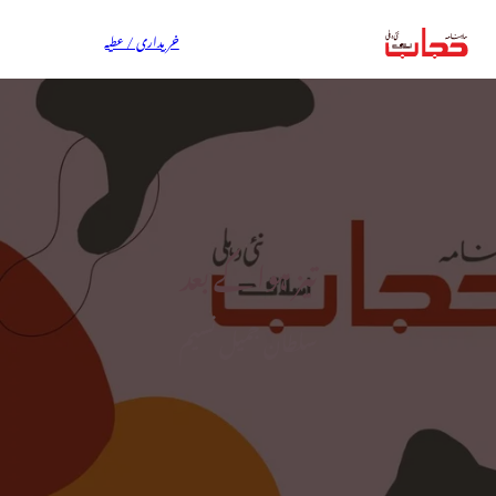
خریداری / عطیہ
تیز ہوا کے بعد
سلطان جمیل نسیم