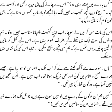
’’کس بارے میں پوچھ رہی ہو؟‘‘ اس نے چائے کی پیالی میز پر رکھی اور آہستہ سے
کہا۔ ’’آج کا دن، کچھ عجیب سا نہیں لگ رہا؟ مجھے تو بار بار یہ محسوس ہوتا ہے کہ ابھی
کوئی کام کرنا باقی رہ گیا ہیـ‘‘
اس کی بات سن کر میں نے سوچا، اب اپنی کیفیت چھپانا مناسب نہیں ہوگا۔ ہم
دونوں کی سوچ ایک ہی نقطے کے اطراف گھوم رہی ہے، اس لیے کھل کر باتیں
کرلینی چائیں، یوں ممکن ہے کہ ہم کسی نتیجے پر پہنچ سکیں… شاید اس کمی کی نشان دہی
ہوسکے۔
’’ہاں! سویرے سے آنکھ کھلنے سے لے کر اب تک یہ احساس تو ہو رہا ہے، جیسے
ہمارے صبح و شام میں کوئی اور بھی شریک ہوتا تھا، اب نہیں ہے، لیکن سمجھ میں
نہیں آرہا ہے، وہ کون تھا، کیا چیز تھی۔‘‘
’’کہیں ہم ان لوگوں کے بارے میں تو نہیں سوچ رہے ہیں، جو کل تک ہمارے شہر
میں تھے۔ فضا میں جن کی سانسیں گھلی ملی تھیں؟‘‘