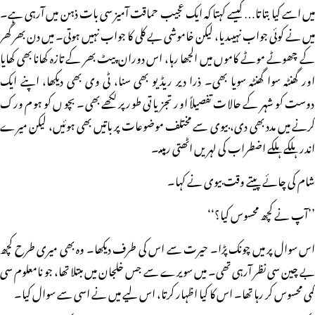
میں اسے کیا بتاتا… کیسے کہتا کہ ایک عجیب حماقت آمیز سی بات ذہن میں آرہی ہے۔
میں نے کوئی جواب نہیںدیا، لیکن خاموشی بے کلی کا جواب نہیں ہوتی۔ میں دن بھر گھر
کے چھوٹے موٹے کاموں میں الجھا رہا، اس دوران پیٹ بھر کے تازہ کھانا بھی کھایا
اور گھنٹہ سوا گھنٹہ سویا بھی۔ ذرا دیر ریڈیو بھی سنا، ٹی وی بھی دیکھا، اپنے ایک
دوست کو شہر کے حالات تفصیلاً اور تجزیاتی طور پر لکھے بھی۔ بچوں کو ہوم ورک
کرنے میں مدد بھی دی، بیوی سے مختلف موضوعات پر باتیں بھی ہوئیں، لیکن میرے
اندر ہلکے ہلکے اضطراب کی لہریں اٹھتی رہیںـ۔
شام کی چائے پیتے وقت بیوی نے کہا۔
’’آپ نے کچھ محسوس کیا؟‘‘
اس سوال پر میں چونک پڑا۔ حیرت سے اس کی طرف دیکھا۔ وہ بھی میری طرح کچھ
بے چین سی نظر آرہی تھی۔ میں سویرے سے جس خلجان میں مبتلا تھا، جو نامعلوم سی
کمی محسوس کر رہا تھا۔ اس کا کیا اظہار کرتا، اس لیے میں نے اسی سے سوال کیا۔