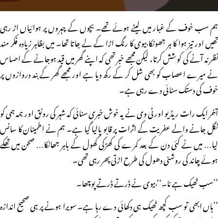
ہم سب خوف کے غبار میں لیٹے ہوئے تھے۔ بچوں کے چہروں پر ہوائیاں اڑ رہی
تھیں اور تیز ہوا کا ہر جھونکا بیوی کا رنگ اڑا کے لے جاتا تھا۔ میں بظاہر زیادہ فکر مند
نظر نہ آنے کی کوشش کرتا، لیکن مجھے خبر تھی کہ اپنے گھر میں قید ہوجانے کے احساس
نے میرے اعصاب کو بھی شل کر کے رکھ دیا ہے اور مجھے گھر کے بند دروازوں پر
خوف کی دستک سنائی دے رہی ہے۔
آخر ایک رات ریڈیو اور ٹی وی نے یہ خوش خبری سنائی کہ شہر کی رونق اور ہمہ ہمی کو
نگل جانے والے عفریت کے اثرات پر قابو پالیا گیا ہے۔ ہم نے اطمینان کا سانس
لیا… میں نے کئی دن کے بعد کمرے کی کھڑکی کھول کے باہر جھانکا… صحن میں تھکے
ہوئے چاند کی روشنی دھول کی طرح اڑتی پھر رہی تھی۔
’’سب ٹھیک ہے نا۔‘‘ بیوی نے ڈرتے ڈرتے پوچھا۔
’’ہاں ابھی تو سب کچھ ٹھیک ہی دکھائی دے رہا ہے۔ سویرا ہونے پر ہی صحیح اندازہ