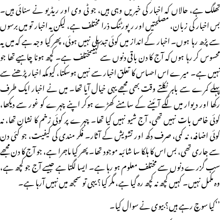
تھلگ ہے، حالاں کہ اخبار کی خبریں وہی ہیں، جو ٹی وی اور ریڈیو نے سنائی ہیں۔
بس اخبار کی زبان، مصلحتیں اور رپورٹنگ ذرا مختلف ہے، لیکن یہ اخبار تو میں برسوں
سے پڑھ رہا ہوں۔ اخبار کے انداز میں کوئی تبدیلی نہیں ہوئی، پھر کیا وجہ ہے کہ میں یہ
محسوس کر رہا ہوں کہ آج کا دن باقی دنوں سے کہیںمختلف ہے۔ کچھ ہونا چاہیے تھا جو
نہیں ہے۔ میرے اس احساس کا تعلق اخبار سے نہیں ہوسکتا، کیوںکہ اخبار پڑھنے سے
پہلے کمرے سے باہر نکلتے وقت بھی مجھے یہی خیال آیا تھا۔ میں نے اخبار ایک طرف
رکھا اور دیوار میں لگے آئینے کے سامنے کھڑے ہوکر اپنے چہرے کو غور سے دیکھا،
کوئی خاص بات نہیں تھی، آج شیو نہیں کیا تھا۔ چہرے پر کوئی زخم کا نشان تھا، نہ
کوئی اضافہ، نہ کمی، صرف دکھ اور تشویش کے آثار۔ فکر مندی کی کیفیت، جو کئی دن
سے جاری تھی، بس اس کا ہلکا سا شائبہ موجود تھا۔ پھر کیا ماجرا ہے، جو آج کا دن مجھے
سب گزرے دنوں سے مختلف معلوم ہو رہا ہے۔ ایسا لگتا ہے جیسے آج جو کچھ ہے،
وہ مکمل نہیں۔ کہیں کچھ نہ کچھ رہ گیا ہے، مگر کیا؟ یہی تو سمجھ میں نہیں آرہا ہے۔
’’کیا سوچ رہے ہیں؟ بیوی نے سوال کیا۔