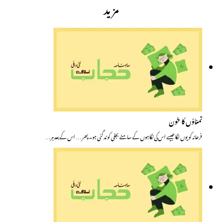
مزید
تمناؤں کا خون
فرحانہ کو یوں لگا جیسے اس کی نگاہوں کے سامنے بجلی کوند گئی ہو۔ پھر … اس کے بعد ہر…