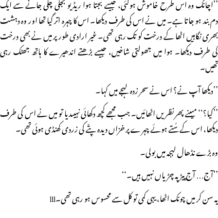
’’اچانک وہ اس طرح خاموش ہوگئی، جیسے بجتا ہوا ریڈیو بجلی چلی جانے سے ایک
دم بند ہو جاتا ہے۔ میں نے اس کی طرف دیکھا۔ اس کا چہرہ اتر گیا تھا اور وہ دہشت
بھری نگاہیں اٹھا کے درخت کو تک رہی تھی۔ غیر ارادی طور پر میں نے بھی درخت
کی طرف دیکھا۔ ہوا میں جھولتی شاخیں، جیسے بڑھتے اندھیرے کا ہاتھ جھٹک رہی
تھیں۔
’’دیکھا آپ نے؟ اس نے سحر زدہ لہجے میں کہا۔
’’کیا؟‘‘ میںنے پھر نظریں اٹھائیں۔ جب مجھے کچھ دکھائی نہیںدیا تو میں نے اس کی طرف
دیکھا، اس کے سُتے ہوئے چہرے پر خزاں دیدہ پتّے کی زردی کھنڈی ہوئی تھی۔
وہ بڑے نڈھال لہجہ میں بولی۔
’’آج… آج پیڑ پہ چڑیاں نہیں ہیں۔‘‘
یہ سن کر میں چونک اٹھا، یہی کمی تو کل سے محسوس ہو رہی تھی۔lll