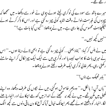
رکھے تھے۔
میرے ہاتھ سے سودے کی ٹوکری لیتے ہوئے بیوی نے غور سے دیکھا۔ میں سمجھا کہ
چیزوں کی فہرست بنواتے وقت شاید کوئی چیز رہ گئی ہے اور اس کا ذکر کرتے ہوئے
ہچکچاہٹ محسوس کی جا رہی ہے۔ میں نے پوچھا: ’’کیوں کیا بات ہے؟‘‘
’’نہیں کچھ نہیں۔‘‘
میں نے ہنس کر کہا: ’’بتاؤ بھئی… کوئی چیز رہ گئی ہے تو ابھی لائے دیتا ہوں۔‘‘ اس
نے میری بات کا جواب نہیںدیا اور ٹوکری میں سے ایک ایک چیز نکال کر اپنے سامنے
رکھتی رہی، پھر خالی ٹوکری ایک طرف رکھتے ہوئے پوچھا۔
’’باہر ٹھیک ہے ناں؟‘‘
’’ہاں آں! بالکل۔‘‘ وہ پھر خاموش ہوگئی، میں نے بچوں کی طرف دیکھا، وہ اپنے
کھیل میں مگن تھے۔ میں نے کچھ نہ سمجھنے کے انداز میں کندھے اچکائے اور اخبار پڑھنے
لگا، اخبار کو دیکھتے ہوئے مجھے پھر اچانک خیال آیا کہ آج کا دن باقی دنوں سے کچھ الگ