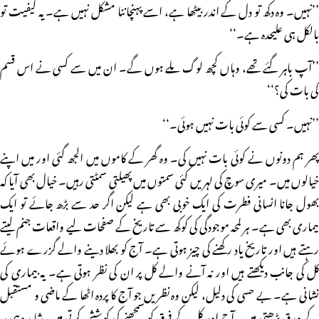
’’نہیں۔ وہ دکھ تو دل کے اندر بیٹھا ہے، اسے پہنچاننا مشکل نہیں ہے۔ یہ کیفیت تو
بالکل ہی علیحدہ ہے۔‘‘
’’آپ باہر گئے تھے، وہاں کچھ لوگ ملے ہوں گے۔ ان میں سے کسی نے اس قسم
کی بات کی؟‘‘
’’نہیں۔ کسی سے کوئی بات نہیں ہوئی۔‘‘
پھر ہم دونوں نے کوئی بات نہیں کی۔ وہ گھر کے کاموں میں الجھ گئی اور میں اپنے
خیالوں میں۔ میری سوچ کی لہریں کئی سمتوں میں پھیلتی سمٹتی رہیں۔ خیال بھی آیا کہ
بھول جانا انسانی فطرت کی ایک خوبی بھی ہے لیکن اگر حد سے بڑھ جائے تو ایک
بیماری بھی ہے۔ ہر لمحہ موجودگی کی کوکھ سے تاریخ کے صفحات لیے واقعات جنم لیتے
رہتے ہیں اور تاریخ یاد رکھنے کی چیز ہوتی ہے۔ آج کو بھلا دینے والے گزرے ہوئے
کل کی جانب دیکھتے ہیں اور نہ آنے والے کل پر ان کی نظر ہوتی ہے۔ یہ بیماری کی
نشانی ہے۔ بے حسی کی دلیل، لیکن وہ نظریں جو آج کا پردہ اٹھا کے ماضی و مستقبل
کے ورق پڑھتی ہیں۔ آج اور کل کے فرق کو سمجھنے کی کوشش کرتی ہیں، شاید وہی ہر