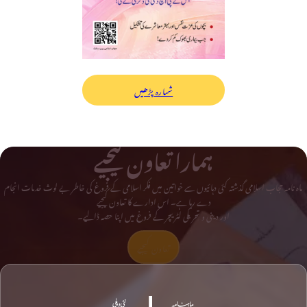
شمارہ پڑھیں
ہمارا تعاون کیجیے
ماہ نامہ حجاب اسلامی گذشتہ کئی دہائیوں سے خواتین میں فکر اسلامی کے فروغ کی خاطر بے لوث خدمات انجام
دے رہا ہے۔ اس ادارے کا تعاون کیجیے
اور دینی و تحریکی لٹریچر کے فروغ میں اپنا حصہ ڈالیے۔
تعاون کیجیے