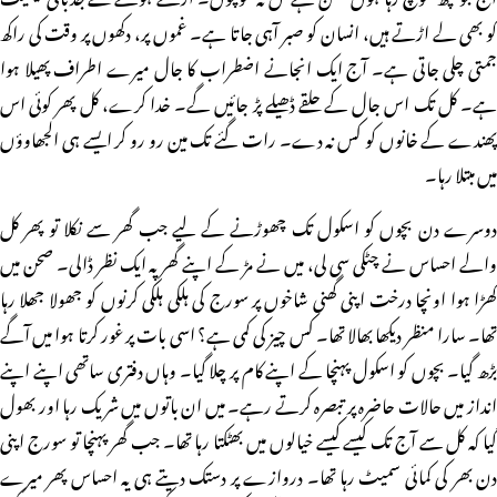
کو بھی لے اڑتے ہیں، انسان کو صبر آہی جاتا ہے۔ غموں پر، دکھوں پر وقت کی راکھ
جمتی چلی جاتی ہے۔ آج ایک انجانے اضطراب کا جال میرے اطراف پھیلا ہوا
ہے۔ کل تک اس جال کے حلقے ڈھیلے پڑ جائیں گے۔ خدا کرے، کل پھر کوئی اس
پھندے کے خانوں کو کس نہ دے۔ رات گئے تک مین رو رو کر ایسے ہی الجھاوؤں
میں مبتلا رہا۔
دوسرے دن بچوں کو اسکول تک چھوڑنے کے لیے جب گھر سے نکلا تو پھر کل
والے احساس نے چٹکی سی لی، میں نے مڑ کے اپنے گھر پہ ایک نظر ڈالی۔ صحن میں
کھڑا ہوا اونچا درخت اپنی گھنی شاخوں پر سورج کی ہلکی ہلکی کرنوں کو جھولا جھلا رہا
تھا۔ سارا منظر دیکھا بھالا تھا۔ کس چیز کی کمی ہے؟ اسی بات پر غور کرتا ہوا میں آگے
بڑھ گیا۔ بچوں کو اسکول پہنچا کے اپنے کام پر چلا گیا۔ وہاں دفتری ساتھی اپنے اپنے
انداز میں حالات حاضرہ پر تبصرہ کرتے رہے۔ میں ان باتوں میں شریک رہا اور بھول
گیا کہ کل سے آج تک کیسے کیسے خیالوں میں بھٹکتا رہا تھا۔ جب گھر پہنچا تو سورج اپنی
دن بھر کی کمائی سمیٹ رہا تھا۔ دروازے پر دستک دیتے ہی یہ احساس پھر میرے