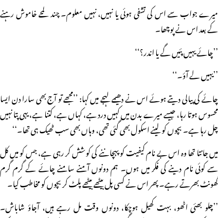
میرے جواب سے اس کی تشفی ہوئی یا نہیں، نہیں معلوم۔ چند لمحے خاموش رہنے
کے بعد اس نے پوچھا۔
’’چائے یہیں پئیں گے یا اندر؟‘‘
’’یہیں لے آؤ۔‘‘
چائے کی پیالی دیتے ہوئے اس نے دھیمے لہجے میں کہا: ’’مجھے تو آج بھی سارا دن ایسا
محسوس ہوتا رہا، جیسے میرے بدن میں کہیں درد ہے، کہاں ہے، کتنا ہے، یہی پتا نہیں
چل رہا ہے۔ بچوں کو لینے اسکول بھی گئی تھی، وہاں بھی سب ٹھیک ہی تھا۔‘‘
میں جانتا تھا وہ اس بے نام کیفیت کو پہچاننے کی کوشش کر رہی ہے، جس کو میں کل
سے کوئی نام دینے کی فکر میں ہوں۔ ہم دونوں آمنے سامنے چائے کے گرم گرم
گھونٹ بھرتے رہے۔ پھر اس نے کسی پل بیٹھے بیٹھے پلٹ کر بچوں کو مخاطب کیا۔
’’چلو بھئی اٹھو، بہت کھیل ہوچکا، دونوں وقت مل رہے ہیں، آجاؤ شاباش۔