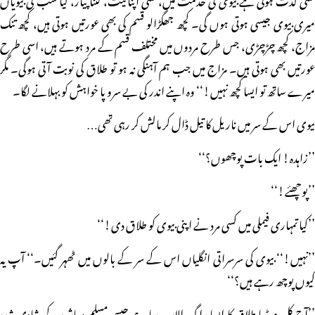
میری بیوی جیسی ہوتی ہوں گی۔ کچھ جھگڑالو قسم کی بھی عورتیں ہوتی ہیں، کچھ تنک
مزاج، کچھ چڑچڑی، جس طرح مردوں میں مختلف قسم کے مرد ہوتے ہیں، اسی طرح
عورتیں بھی ہوتی ہیں۔ مزاج میں جب ہم آہنگی نہ ہو تو طلاق کی نوبت آتی ہوگی۔ مگر
میرے ساتھ تو ایسا کچھ نہیں!‘‘ وہ اپنے اندر کی بے سرو پا خواہش کو بہلانے لگا۔
بیوی اس کے سر میں ناریل کا تیل ڈال کر مالش کر رہی تھی…
’’زاہدہ! ایک بات پوچھوں؟‘‘
’’پوچھئے!‘‘
’’کیا تمہاری فیملی میں کسی مرد نے اپنی بیوی کو طلاق دی!‘‘
’’نہیں!‘‘ بیوی کی سرسراتی انگلیاں اس کے سر کے بالوں میں ٹھہر گئیں۔‘‘ آپ یہ
کیوں پوچھ رہے ہیں؟‘‘
’’آج کل میڈیا طلاق کا ایسا راگ الاپ رہا ہے جیسے مسلم معاشرہ کے شادی شدہ