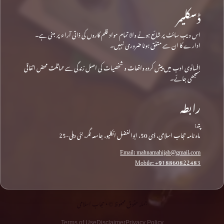
ڈسکلیمر
اس ویب سائٹ پر شائع ہونے والا تمام مواد قلم کاروں کی ذاتی آراء پر مبنی ہے۔
ادارے کا ان سے متفق ہونا ضروری نہیں۔
افسانوی ادب میں پیش کردہ واقعات و شخصیات کی اصل زندگی سے مماثلت محض اتفاقی
سمجھی جائے۔
رابطہ
پتہ:
ماہ نامہ حجاب اسلامی، ڈی 50، ابوالفضل انکلیو، جامعہ نگر، نئی دہلی-25
Email: mahnamahijab@gmail.com
Mobile: +918860822483
جملہ حقوق محفوظ © • حجاب اسلامی
Terms of Use
Disclaimer
Privacy Policy