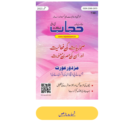
شمارہ پڑھیں