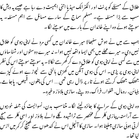
طلاق کے مسئلے کو پرنٹ اور الکٹرانک میڈیا اتنی اہمیت دے رہا ہے جیسے یہ دیش کا
سب سے بڑا مسئلہ ہے۔ مسلم سماج کے سارے مسائل سے اہم مسئلہ۔ یہ
سوچتے ہوئے وہ اپنے خاندان کے بارے میں سوچنے لگا۔
جب سے میں نے ہوش سنبھالا میرے خاندان میں کسی مرد نے اپنی بیوی کو طلاق
نہیں دی۔ میرے محلے میں بھی ایسا واقعہ نہیں ہوا۔ نہ میرے دوستوں اور شناساؤں
میں سے کسی نے اپنی بیوی کو طلاق دے کر گھر سے نکالا۔ یہ سوچتے سوچتے اس کی نظر
اپنی بیوی پر پڑی۔ اس کی بیوی آنگن میں کھڑی بالٹی سے نچوڑے ہوئے کپڑے
جھٹک جھٹک کرتنے ہوئے تار پر ڈال رہی تھی… اس کی پتلون، قمیص، پاجامے،
بنیائن، رومال، شلوار، فراک، دو پٹے، ساڑی بلاؤز وغیرہ۔
وہ اپنی بیوی کے سراپے کا جائزہ لینے لگا۔ متناسب بدن، نسوانیت کی جملہ خوبیوں
سے آراستہ، پیازی کلر کے مختصر سے تراشیدہ گلے والے بلاؤز اور اسی کلر سے میچ
کرتی ہوئی ساڑی میںلپٹا ہوا۔ ساڑی کا آنچل اس نے کندھوں سے کھینچ کر کمر میں اڑس
لیا تھا۔