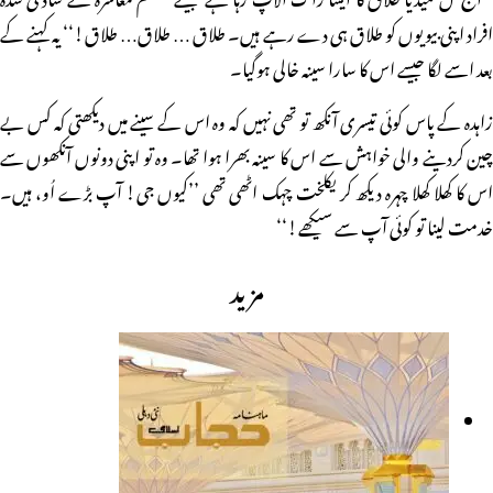
افراد اپنی بیویوں کو طلاق ہی دے رہے ہیں۔ طلاق … طلاق… طلاق!‘‘ یہ کہنے کے
بعد اسے لگا جیسے اس کا سارا سینہ خالی ہوگیا۔
زاہدہ کے پاس کوئی تیسری آنکھ تو تھی نہیں کہ وہ اس کے سینے میں دیکھتی کہ کس بے
چین کردینے والی خواہش سے اس کا سینہ بھرا ہوا تھا۔ وہ تو اپنی دونوں آنکھوں سے
اس کا کھلا کھلا چہرہ دیکھ کر یکلخت چہک اٹھی تھی ’’کیوں جی! آپ بڑے اُو، ہیں۔
خدمت لینا تو کوئی آپ سے سیکھے!‘‘
مزید