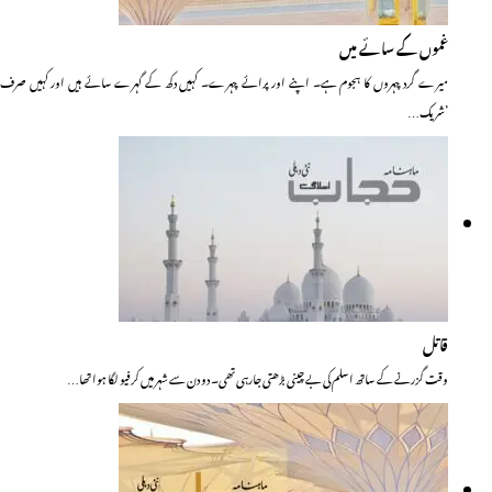
غموں کے سائے میں
میرے گرد چہروں کا ہجوم ہے۔ اپنے اور پرائے چہرے۔ کہیں دکھ کے گہرے سائے ہیں اور کہیں صرف
’شریک…
قاتل
وقت گزرنے کے ساتھ اسلم کی بے چینی بڑھتی جارہی تھی۔ دو دن سے شہر میں کرفیو لگا ہوا تھا…