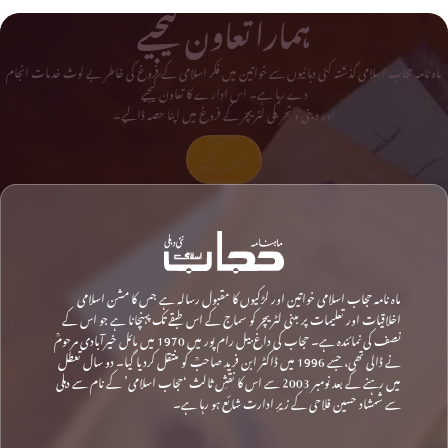
ہمارا تعاون کیجیے
ماہ نامہ حجاب اسلامی گذشتہ کئی دہائیوں سے خواتین میں فکر اسلامی کے فروغ کی خاطر بے لوث خدمات انجام
دے رہا ہے۔ اس ادارے کا تعاون کیجیے
اور دینی و تحریکی لٹریچر کے فروغ میں اپنا حصہ ڈالیے۔
تعاون کیجیے
ماہ نامہ حجاب اسلامی خواتین اور لڑکیوں کا مقبول رسالہ ہے جس کا مشن اسلامی
اخلاقیات اور تعلیمات پر مبنی لٹریچر کو سماج کے اس طبقے تک پہنچانا ہے جو اس کے
نصف کی نمائندہ ہے۔ حجاب کی داغ بیل رام پور میں 1970 میں مائل خیرآبادی مرحومؒ
نے ڈالی تھی، جسے 1996 میں ڈاکٹر ابن فرید صاحبؒ کو منتقل کردیا گیا۔ دو سال تعطل
میں رہنے کے بعد نومبر 2003 سے اس کا نقشِ ثالث ‘حجاب اسلامی’ کے نام سے دہلی
سے شمشاد حسین فلاحی کے زیرِ ادارت شائع ہو رہا ہے۔