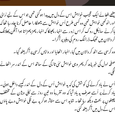
بیٹھے بٹھائے ایک عجیب خواہش اس کے دل میں پیدا ہوگئی تھی جو اس کے لیے نرالی
اور انوکھی خواہش تھی وہ کسی طرح اُس خواہش سے چھٹکارا حاصل کرنا چاہ رہا تھا کہ
ہاکر نے سائیکل روک کر اس زور سے اخبار پھینکا کہ اخبار پھڑپھڑاتا ہوا آنگن پھلانگ
کر دالان میں ٹھیک ڈرائنگ روم کی دہلیز پر آگرا۔
وہ کرسی سے اٹھ کر دالان میں گیا، اخبار اٹھایا اور واپس کرسی پر آکر بیٹھ گیا۔
صفحہ اول کی خبر پڑھ کر پھر وہی خواہش نئی تازگی کے ساتھ اس کے اندر سر اٹھانے
لگی۔
اُس نے یاد کرنے کی کوشش کی کہ یہ خواہش اُس کے دل کے اندر کیسے داخل ہوئی۔
یاد کرنے پر اُسے صرف یہ یاد آیا کہ وہ تقریباً دو تین روز سے ٹیلی ویژن کے مختلف
چینلوں پر بحث دیکھ رہا تھا۔ شاید اس سے متاثر ہوکر یہ بے تکی خواہش دبے پاؤں
اس کے دل میں آکر بیٹھ گئی۔