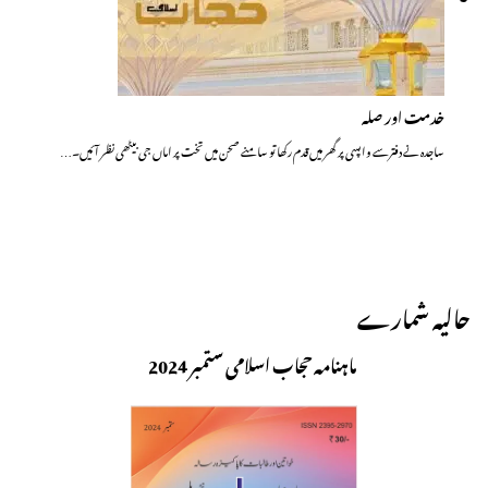
خدمت اور صلہ
ساجدہ نے دفترسے واپسی پر گھر میں قدم رکھا تو سامنے صحن میں تخت پر اماں جی بیٹھی نظر آئیں۔…
حالیہ شمارے
ماہنامہ حجاب اسلامی ستمبر 2024