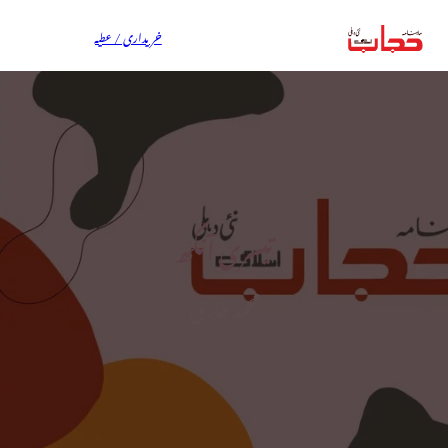
خریداری / عطیہ
تیسری آنکھ
محمد طارق