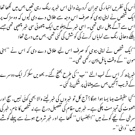
اُس کی نظریں اخبار کی حیران کردینے والی اس خبر پر رینگ رہی تھیں جس میں لکھا تھا
ایک شخص نے اپنی بیوی کو صرف اس وجہ سے طلاق دے دی کیوں کہ وہ سڑک پر
اس سے آگے چل رہی تھی۔ اسی خبر کے پہلو میں ایک چھوٹی سی خبر چھپی تھی جسے
ہلکے دھانی رنگ سے نمایاں کرنے کی کوشش کی گئی تھی، جس میں درج تھا:
’’ایک شخص نے اپنی بیوی کو صرف اس لیے طلاق دے دی کہ اس نے ’’ہنی
مون‘‘ کے وقت پائل پہن رکھی تھی۔‘‘
خبر پڑھ کر اس کے لب الٹے ’’ب‘‘ کی طرح بھنچ گئے۔ بھویں سکڑ کر ایک دوسرے
کے قریب آگئیں جس سے پیشانی پر شکن پڑ گئی ۔
’’کیا حقیقت میںا یسا ہوا ہوگا؟ آج کل تو خبروں کی خبر لینے والا بھی کوئی نہیں، سچ اور
جھوٹ کی تمیز مٹ چکی ہے۔ خبر میں مقام کی تفصیل درج ہے نہ شخص کا نام، خبر کی
سرخی کے نیچے کونے میں ’’ایجنسیاں‘‘ لکھا ہے اور خبر شروع ہونے سے پہلے گوشے
میں ’’دبئی‘‘۔