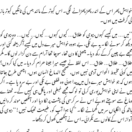
خواہش پھر اس کے اندر پھڑپھڑانے لگی۔ اس کبوتر کے مانند جس کی ٹانگیں کبوتر باز
کی گرفت میں ہوں۔
’’میں … میں کیسے کہوں بیوی کو طلاق… کیوں کہوں… کیوں… کیوں… وہ بیوی کو
دیکھ کر سونے لگا۔ یہ بے تکی، بے ہودہ خواہش میرے دل میں کیسے آکر بیٹھ گئی اور
مجھے بے چین کرکے رکھ دیا۔ چھٹی کا دن تھا، سوچا تھا آرام سے دن گزار لوں گا۔ مگر
طلاق… طلاق… طلاق… اس لفظ نے جیسے میرا جینا حرام کر دیا۔ میں کیا کروں؟
میں کوئی مخبوط الحواس آدمی نہیں ہوں، صحیح الدماغ انسان ہوں، اچھی طرح جانتا
ہوں کہ جو خواہش میرے دل میں پیدا ہوئی وہ قطعی بے تکی اور بے سرو پا ہے۔ اگر
میں نے اپنی خواہش پوری کرلی تو لوگ مجھے خبطی اور پاگل ہی کہیں گے۔ ٹھنڈے
دماغ سے سوچتے ہوئے اس نے سر کرسی کی پشت پر ٹکا دیا اور آنکھیں موند کر دائیں
ہاتھ کی انگلیاں سر میں گھمانے لگا۔ ’’کیا ہوا آپ کو، طبیعت ٹھیک نہیں!‘‘ بیوی کی
آواز اس کے کانوں سے ٹکرائی۔اس نے آنکھیں کھول کر دیکھا۔