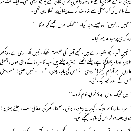
بیوی سامنے کھڑی ماتھے کا پسینہ دائیں ہاتھ کی کلائی سے پونچھ رہی تھی۔ ایک لٹ سر
کے بالوں کی آراستگی سے بغاوت کر کے پیشانی پر اٹھلا رہی تھی۔
’’نہیں… نہیں‘‘ وہ جیسے ہڑبڑا گیا۔ ’’ٹھیک ہوں، مجھے کیا ہوگا!‘‘
وہ کرسی پر سیدھا بیٹھ گیا۔
’’نہیں آپ کچھ چھپا رہے ہیں، مجھے آپ کی طبیعت ٹھیک نہیں لگ رہی ہے، دیکھو
ناچہرہ کیسا مرجھا گیا ہے، چلئے اٹھئے۔ بستر پر چلئے میں آپ کا سر دبائے دیتی ہوں، چھٹی
کا دن ہے آرام کیجئے!‘‘ بیوی نے اس کی بانہہ پکڑلی، ’’ارے نہیں بھئی!‘‘ خواہش
اس کے اندر کہیںدبک گئی۔
’’میں ٹھیک ہوں، جاؤ تم اپنا کام کرو۔‘‘
’’میرا سارا کام ہوگیا، کپڑے دھونا، برتن مانجھنا، گھر کی صفائی سب، چلئے بستر پر!
بیوی بضد ہوکر اس کی بانہہ کھینچنے لگی۔
کتنی لذت ہوتی ہے بیوی کی خدمت میں، کتنی اپنائیت، کتنا پیار، کیا سب کی بیویاں