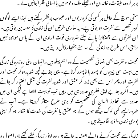
پر ہر گروہ،طبقات،خاندان اور قبیلے ملک و قوم میں باآسانی نظر آجائیں گے۔
منفی سوچ کے حامل ہر کسی کی کمزوریوں اور عیوب پر نظر رکھتے ہیں لہٰذا ایسے لوگوں
کوہر شخص سے نفرت ہو جاتی ہے۔یہ ساری نفرتیں ان کی زندگی کا حصہ بن جاتی ہیں۔
ان نفرتوں سے چھٹکارا پانے کیلئے ضروری قوت ارادی ان کے پاس موجود نہیں
رہتی، اس طرح وہ زندگی کے سامنے ہتھیار ڈال دیتے ہیں۔
محبت و نفرت بھی انسانی شخصیت کے دو اہم پہلو ہیں۔انسان اپنی روزمرہ کی زندگی
میں بہت سی چیزوں کو پسند یا ناپسند کرتاہے۔ یہی جذبے کچھ شدیدہوکر محبت اور
نفرت اور پھر اس سے بھی بڑھ کر عشق اور شدید نفرت کی شکل اختیار کر جاتے
ہیں۔ اگریہ جذبے اپنی فطری حدود ہی میں رہیں تب تو بہت اچھاہے لیکن ان میں
حدود سے تجاوز انسان کی شخصیت کو بری طرح متاثر کردیتا ہے۔ آپ نے
ضرورایسے کئی لوگ دیکھے ہوں گے جو عشق یا نفرت کی شدت کا شکار ہو کر اپنی
پوری زندگی داؤ پر لگادیتے ہیں۔
زندگی سے محبت کرنے والے ہمیشہ یہ جانتے ہیں وہ اپنی زندگی کیلئے کتنے ہی اصول و