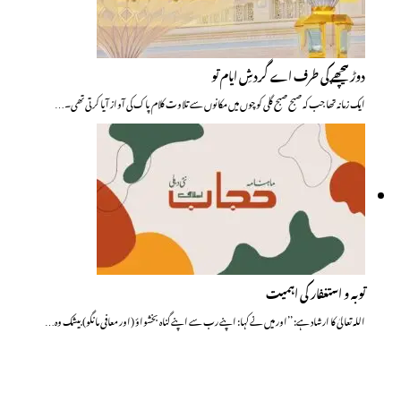
دوڑ پیچھے کی طرف اے گردشِ ایام تو
ایک زمانہ تھا جب کہ صبح صبح گلی کوچوں میں مکانوں سے تلاوت کلام پاک کی آواز آیا کرتی تھی۔…
توبہ و استغفار کی اہمیت
اللہ تعالیٰ کا ارشاد ہے: ’’اور میں نے کہا: اپنے رب سے اپنے گناہ بخشواؤ (اور معافی مانگو) بیشک وہ…