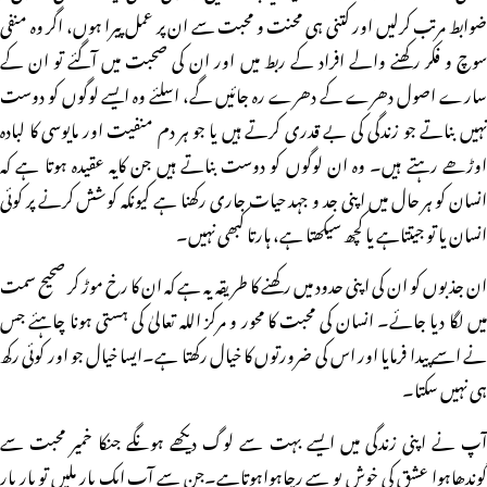
ضوابط مرتب کرلیں اور کتنی ہی محنت و محبت سے ان پر عمل پیرا ہوں، اگر وہ منفی
سوچ و فکر رکھنے والے افراد کے ربط میں اور ان کی صحبت میں آگئے تو ان کے
سارے اصول دھرے کے دھرے رہ جائیں گے، اسلئے وہ ایسے لوگوں کو دوست
نہیں بناتے جو زندگی کی بے قدری کرتے ہیں یا جو ہر دم منفیت اور مایوسی کا لبادہ
اوڑھے رہتے ہیں۔ وہ ان لوگوں کو دوست بناتے ہیں جن کایہ عقیدہ ہوتا ہے کہ
انسان کو ہر حال میں اپنی جد و جہد حیات جاری رکھنا ہے کیونکہ کوشش کرنے پر کوئی
انسان یا تو جیتتاہے یا کچھ سیکھتا ہے، ہارتا کبھی نہیں۔
ان جذبوں کو ان کی اپنی حدود میں رکھنے کا طریقہ یہ ہے کہ ان کا رخ موڑ کر صحیح سمت
میں لگا دیا جائے۔ انسان کی محبت کا محور و مرکز اللہ تعالیٰ کی ہستی ہونا چاہئے جس
نے اسے پیدا فرمایا اور اس کی ضرورتوں کا خیال رکھتا ہے۔ایسا خیال جو اور کوئی رکھ
ہی نہیں سکتا۔
آپ نے اپنی زندگی میں ایسے بہت سے لوگ دیکھے ہونگے جنکا خمیر محبت سے
گوندھاہوا عشق کی خوش بو سے رچاہواہوتاہے۔جن سے آپ ایک بار ملیں تو بار بار