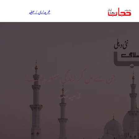
خریداری / عطیہ
جن سے مل کر زندگی سنور جائے!
قدسیہ ملک