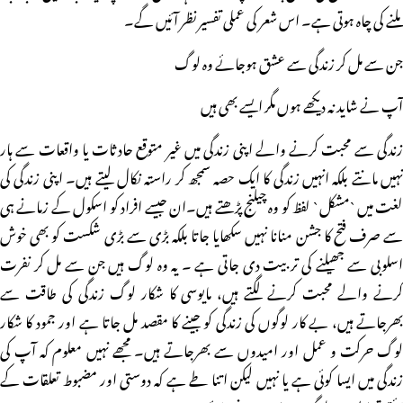
ملنے کی چاہ ہوتی ہے۔ اس شعر کی عملی تفسیر نظر آئیں گے۔
جن سے مل کر زندگی سے عشق ہوجائے وہ لوگ
آپ نے شاید نہ دیکھے ہوں مگر ایسے بھی ہیں
زندگی سے محبت کرنے والے اپنی زندگی میں غیر متوقع حادثات یا واقعات سے ہار
نہیں مانتے بلکہ انہیں زندگی کا ایک حصہ سمجھ کر راستہ نکال لیتے ہیں۔ اپنی زندگی کی
لغت میں `مشکل ` لفظ کو وہ چیلنج پڑھتے ہیں۔ان جیسے افراد کو اسکول کے زمانے ہی
سے صرف فتح کا جشن منانا نہیں سکھایا جاتا بلکہ بڑی سے بڑی شکست کو بھی خوش
اسلوبی سے جھیلنے کی تربیت دی جاتی ہے ۔ یہ وہ لوگ ہیں جن سے مل کر نفرت
کرنے والے محبت کرنے لگتے ہیں، مایوسی کا شکار لوگ زندگی کی طاقت سے
بھرجاتے ہیں، بے کار لوگوں کی زندگی کو جینے کا مقصد مل جاتا ہے اور جمود کا شکار
لوگ حرکت و عمل اور امیدوں سے بھرجاتے ہیں۔ مجھے نہیں معلوم کہ آپ کی
زندگی میں ایسا کوئی ہے یا نہیں لیکن اتنا طے ہے کہ دوستی اور مضبوط تعلقات کے