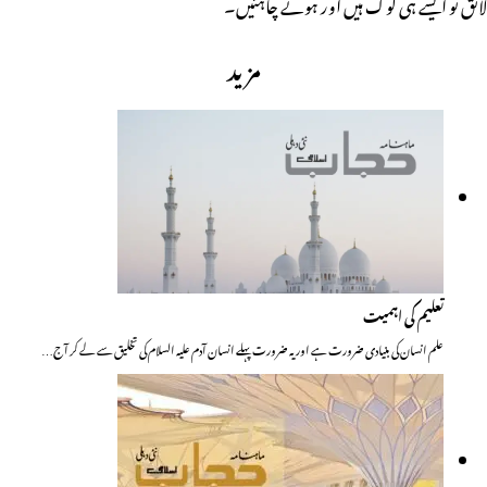
لائق تو ایسے ہی لوگ ہیں اور ہونے چاہئیں۔
مزید
تعلیم کی اہمیت
علم انسان کی بنیادی ضرورت ہے اور یہ ضرورت پہلے انسان آدم علیہ السلام کی تخلیق سے لے کر آج…