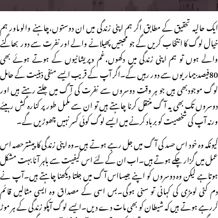
ایک حالیہ تحقیق کے مطابق اگر ہم اپنی زندگی میں ان دوستوں،چاہنے والوںاور ہم
خیال لوگ کا انتخاب کریں گے جو محبتیں پھیلانے والے اور نفرت سے دور بھاگنے
والے ہوں تو ہم اپنی زندگی میں دکھوں،غم وپریشانیوں کے ہوتے ہوئے بھی
80فیصد بیماریوں سے دور رہیں گے۔اگر آپ کے قریب ایسے منفی ذہنیت کے حامل
لوگ موجودبھی ہیں جو ہر وقت دوسروں سے نفرت کی آگ میں جلتے رہتے ہیں اور
دوسروں تک بھی یہ آگ منتقل کرنا چاہتے ہیں تو ان سے مکمل طور پر کنارہ کش رہیئے
ورنہ آپ کی شخصیت کو برباد کرنے میں ایسے لوگ کوئی کسر نہیں چھوڑیں گے۔
کیونکہ وہ خود اس حسد کی آگ میں جل رہے ہوتے ہیں۔وہ اپنی زندگی کا پیشترحصہ اس
عمل میں گزار چکے ہوتے ہیں۔اب ان کے لئے اس کیفیت سے باہر آنا بہت مشکل
ہوتاہے لیکن وہ دوسروں کو اپنے جیسااس آگ میں جلتا دیکھنا چاہتے ہیں۔آپ نے
دم کٹی لومڑی کی کہانی تو سنی ہوگی۔بس اسی کے مصداق وہ ایسی مثالیں قائم
کررہے ہوتے ہیں کہ شیطان کو بھی مات دے دیں۔ایسے لوگ آپکو زندگی کے ہر موڑ