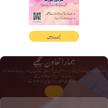
شمارہ پڑھیں
ہمارا تعاون کیجیے
ماہ نامہ حجاب اسلامی گذشتہ کئی دہائیوں سے خواتین میں فکر اسلامی کے فروغ کی خاطر بے لوث خدمات انجام
دے رہا ہے۔ اس ادارے کا تعاون کیجیے
اور دینی و تحریکی لٹریچر کے فروغ میں اپنا حصہ ڈالیے۔
تعاون کیجیے