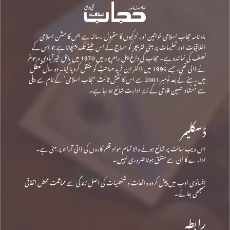
ماہ نامہ حجاب اسلامی خواتین اور لڑکیوں کا مقبول رسالہ ہے جس کا مشن اسلامی
اخلاقیات اور تعلیمات پر مبنی لٹریچر کو سماج کے اس طبقے تک پہنچانا ہے جو اس کے
نصف کی نمائندہ ہے۔ حجاب کی داغ بیل رام پور میں 1970 میں مائل خیرآبادی مرحومؒ
نے ڈالی تھی، جسے 1996 میں ڈاکٹر ابن فرید صاحبؒ کو منتقل کردیا گیا۔ دو سال تعطل
میں رہنے کے بعد نومبر 2003 سے اس کا نقشِ ثالث ‘حجاب اسلامی’ کے نام سے دہلی
سے شمشاد حسین فلاحی کے زیرِ ادارت شائع ہو رہا ہے۔
ڈسکلیمر
اس ویب سائٹ پر شائع ہونے والا تمام مواد قلم کاروں کی ذاتی آراء پر مبنی ہے۔
ادارے کا ان سے متفق ہونا ضروری نہیں۔
افسانوی ادب میں پیش کردہ واقعات و شخصیات کی اصل زندگی سے مماثلت محض اتفاقی
سمجھی جائے۔
رابطہ