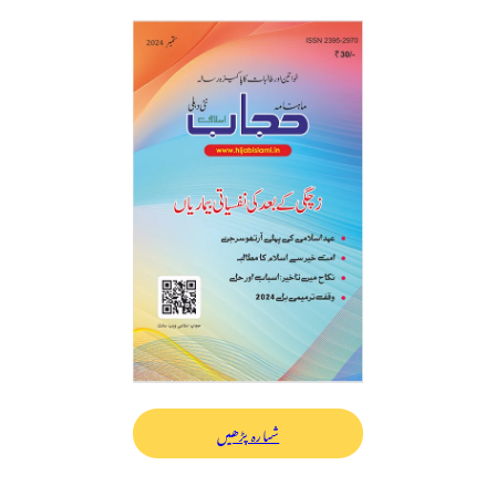
شمارہ پڑھیں