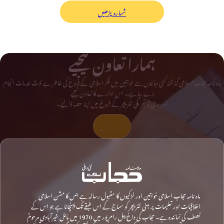
شمارہ پڑھیں
ہمارا تعاون کیجیے
ماہ نامہ حجاب اسلامی گذشتہ کئی دہائیوں سے خواتین میں فکر اسلامی کے فروغ کی خاطر بے لوث خدمات انجام
دے رہا ہے۔ اس ادارے کا تعاون کیجیے
اور دینی و تحریکی لٹریچر کے فروغ میں اپنا حصہ ڈالیے۔
تعاون کیجیے
ماہ نامہ حجاب اسلامی خواتین اور لڑکیوں کا مقبول رسالہ ہے جس کا مشن اسلامی
اخلاقیات اور تعلیمات پر مبنی لٹریچر کو سماج کے اس طبقے تک پہنچانا ہے جو اس کے
نصف کی نمائندہ ہے۔ حجاب کی داغ بیل رام پور میں 1970 میں مائل خیرآبادی مرحومؒ