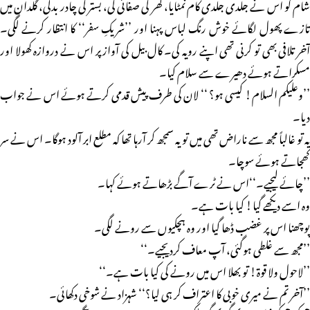
شام کو اس نے جلدی جلدی کام نمٹایا، گھر کی صفائی کی، بستر کی چادر بدلی، گلدان میں
تازے پھول لگائے خوش رنگ لباس پہنا اور ’’شریکِ سفر‘‘ کا انتظار کرنے لگی۔
آخر تلافی بھی تو کرنی تھی اپنے رویہ کی۔ کال بیل کی آواز پر اس نے دروازہ کھولا اور
مسکراتے ہوئے دھیرے سے سلام کیا۔
’’وعلیکم السلام! کیسی ہو؟ ‘‘ لان کی طرف پیش قدمی کرتے ہوئے اس نے جواب
دیا۔
یہ تو غالباً مجھ سے ناراض تھی میں تو یہ سمجھ کر آرہا تھا کہ مطلع ابر آلود ہوگا۔ اس نے سر
کھجاتے ہوئے سوچا۔
’’چائے لیجیے۔‘‘اس نے ٹرے آگے بڑھاتے ہوئے کہا۔
وہ اسے دیکھے گیا! کیا بات ہے۔
پوچھنا اس پر غضب ڈھا گیا اور وہ ہچکیوں سے رونے لگی۔
’’مجھ سے غلطی ہوگئی، آپ معاف کردیجیے۔‘‘
’’لاحول ولا قوۃ! تو بھلا اس میں رونے کی کیا بات ہے۔‘‘
’’آخر تم نے میری خوبی کا اعتراف کر ہی لیا؟‘‘ شہزاد نے شوخی دکھائی۔