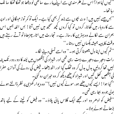
’’کیوں کیاہوا؟ اس نے فکر مندی سے اپنے پیارے ساتھی کو دیکھا جو تھکا تھکا سا لگ
رہا تھا۔
’’بس پیسے نہیں ہیں! ورنہ بچوں سے بڑھ کر بھی کیا ہے۔ ایک تو کمر توڑ مہنگائی اور اوپر
سے کاروبار میں گھاٹا، کروں تو کیا کروں کچھ سمجھ میں نہیں آتا! بس اللہ ہمیں اس
بحران سے نکالے وہ بہترین کارساز ہے۔ تجارت میں اتار چڑھاؤ تو آتے رہتے ہیں
وقت کا پہیہ ہمیشہ یکساں نہیں رہتا۔‘‘
’’تم کیوں اپنا دل چھوٹا کرتی ہو۔‘‘ وہ اسے تسلی دینے لگا۔
رات دھیرے دھیرے بیت رہی تھی اور شہزاد کی آنکھوں میں نیند کا دور دور تک پتہ
نہیں تھا کروٹیں بدل بدل کر وہ تھک گیا اور اٹھ بیٹھا۔ فیض کی رونے کی آواز پر عفرا
کی آنکھیں کھل گئیں اور شہزاد کو بیٹھے دیکھ کر وہ حیران رہ گئی۔
’’کیا ہوا! ایسے کیوں بیٹھے ہو، سوئے کیوں نہیں؟‘‘ وہ دیوار گھڑی پر نظر ڈالتے ہوئے
بولی جو دو بجا رہی تھی۔
’’فیض کو ادھر دو اور مجھے ایک گلاس پانی پلاؤ۔‘‘ وہ فیض کو لینے کے لیے ہاتھ
بڑھاتے ہوئے بولا۔