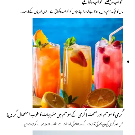
خواب دیکھئے، خواب دکھائیے
ماں کا ایک اہم رول یہ ہوتا ہے کہ وہ اپنے بچوں کو خواب دکھاتی ہے۔ اپنی لوریاں کے ذریعہ،…
گرمی کا موسم اور صحت (گرمی کے موسم میں مشروبات کا خوب استعمال کریں)
بس اور گرمی کی دن بھر کی تمازت کے بعد شام کی لطافت سے لطف اندوز ہونے کو بہت جی…