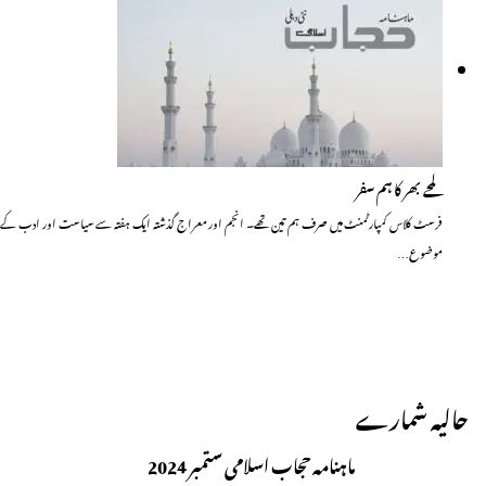
لمحے بھر کا ہم سفر
فرسٹ کلاس کمپارٹمنٹ میں صرف ہم تین تھے۔ انجم اور معراج گذشتہ ایک ہفتہ سے سیاست اور ادب کے
موضوع…
حالیہ شمارے
ماہنامہ حجاب اسلامی ستمبر 2024