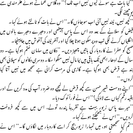
’’کیا بات ہے سوئے کیوں نہیں اب تک؟‘‘ وہ گلاس تھماتے ہوئے فکر مندی سے
پوچھنے لگی۔
’’کچھ نہیں، نیند نہیں آئی اب سوجاؤں گا۔‘‘ اس نے بات کو ٹالتے ہوئے کہا۔
فیض کو سلانے کے بعد وہ اس کے پاس آبیٹھی اور دھیرے دھیرے بالوں میں
انگلیاں کرنے لگی تب وہ پرسکون ہوتا چلا گیا اور آخر نیند کی آغوش میں جاپہنچا۔
صبح کو عفرا نے کاروبار کی باتیں چھیڑ دیں۔ ’’دکان میں سامان ختم ہوگیا ہے۔ دو
سال کے ادھار ابھی تک باقی ہیں نیا مال نہیں منگوا سکا۔ دوسری دکانوں کو سپلائی بھی
بند ہے قرض بھی ہوگیا ہے۔ گاڑی کی مرمت کرانی ہے سمجھ میں نہیں آتا کیا
کروں۔‘‘
’’اپنے دوست شبیر حسن سے کچھ قرض لے لیجیے وہ ضرور آپ کی مدد کریں گے اور
بقیہ رقم کہاں سے لاؤگی؟‘‘ اس نے فوراً ٹوک دیا۔
’’میرے پاس زیور بہت ہے تقریباً پندرہ تولے، اس میں سے کچھ فروخت
کردیں۔‘‘ اس نے جھجکتے ہوئے کہا۔
’’تم کیا سمجھتی ہو، میں تمہارا زیور بیچ کر اسے کاروبار میں لگاؤں گا۔‘‘ اس نے