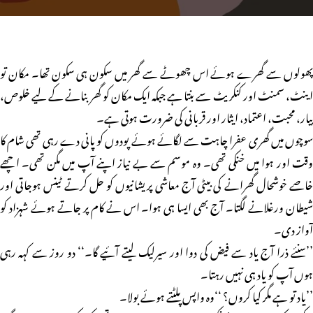
پھولوں سے گھرے ہوئے اس چھوٹے سے گھر میں سکون ہی سکون تھا۔ مکان تو
اینٹ، سمنٹ اور کنکریٹ سے بنتا ہے جبکہ ایک مکان کو گھر بنانے کے لیے خلوص،
پیار، محبت، اعتماد، ایثار اور قربانی کی ضرورت ہوتی ہے۔
سوچوں میں گھری عفرا چاہت سے لگائے ہوئے پودوں کو پانی دے رہی تھی شام کا
وقت اور ہوا میں خنکی تھی۔ وہ موسم سے بے نیاز اپنے آپ میں مگن تھی۔ اچھے
خاصے خوشحال گھرانے کی بیٹی آج معاشی پریشانیوں کو حل کرتے ٹینس ہوجاتی اور
شیطان ورغلانے لگتا۔ آج بھی ایسا ہی ہوا۔ اس نے کام پر جاتے ہوئے شہزاد کو
آواز دی۔
’’سنئے ذرا آج یاد سے فیض کی دوا اور سیرلیک لیتے آئیے گا۔‘‘ دو روز سے کہہ رہی
ہوں آپ کو یاد ہی نہیں رہتا۔
’’یاد تو ہے مگر کیا کروں؟ ‘‘وہ واپس پلٹتے ہوئے بولا۔