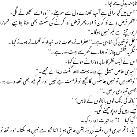
ناپسندیدگی سے کہا۔
’’اس میں کیا برائی ہے آپ ٹھنڈے دل سے سوچئے۔‘‘ وہ اسے سمجھانے لگی۔
’’آخر قرض دے گا کون؟ اور پھر قرض ادا کرنے کی سکت بھی ہونا چاہیے، تھوڑا
زیور بیچنے سے کچھ نہیں ہوگا۔‘‘
’’کل نوشین کی شادی ہے۔‘‘ عفرا نے دعوت نامہ شہزاد کو تھماتے ہوئے کہا۔
’’مگر یہ فنکشن پلازا تو ہمارے گھر سے بہت دور ہے۔‘‘
اس نے ایک نظر کارڈ پر دوڑاتے ہوئے کہا۔
’’میری خاص سہیلی ہے وہ۔ بہت اچھا گفٹ دینا ہے مجھے۔‘‘
’’دیکھو میں تو نہیں جاسکوں گا مجھے تو فرصت ہے نہیں اور تم کچھ بھی تحفہ دے دو،
جیسی تمہاری مرضی۔‘‘
’’ہاتھ کی رنگ لوں یا کانوں کے ٹاپس؟‘‘
کیسے رہیں گی وہ پوچھنے لگی۔
’’کیا کہا…؟‘‘ وہ حیرت زدہ رہ گیا۔
’’یار! تم میری اس وقت کی پوزیشن جانتی ہو! اتنا مجھ سے نہیں ہوسکتا۔ اور تحفہ تو