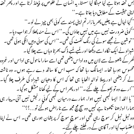
بس تحفہ ہوتا ہے کیا مہنگا کیا سستا، یہ انسان کے خلوص پر ڈپینڈ کرتا ہے اور پھر تحفہ
اپنی حیثیت کے مطابق دیا جاتا ہے۔‘‘
’’کیا خیال ہے چلیں پھر بازار تم اپنی پسند سے کوئی بھی چیز لے لو۔‘‘
’’کوئی ضرورت نہیں ہے میں نہیں جاؤں گی۔‘‘ اس نے منہ پھلا کر جواب دیا۔
’’نوشین نے مجھے سونے کی رنگ گفٹ کی تھی۔‘‘ اس کی سوئی وہیں اٹکی ہوئی تھی۔
شہزاد نے ایک نگاہ اسے دیکھا اور لمبے لمبے ڈگ بھرتا وہاں سے چلا گیا۔
گھر کے چھوٹے سے لان میں وہ اداس بیٹھی تھی اسے سارا ماحول ہی اداس اور غمزدہ
محسوس ہورہا تھا۔ ایسالگ رہا تھا کہ سب اس کا ساتھ دے رہے ہوں۔ وہ ناشتہ
لے کر بیٹھی اور پہلا نوالہ اٹھایا ہی تھا کہ اس کا دھیان شہزاد کی طرف چلا گیا۔
’’ارے وہ تو بھوکے چلے گئے۔‘‘ اور پھر اس کے لیے کھانا مشکل ہوگیا۔
’’یا اللہ! ایسا کبھی نہیں ہوا، ہمارے درمیان کبھی کوئی رنجش نہیں آئی۔ پیار ہی
ہمارا اوڑھنا بچھونا ہے کہیں وہ سچ مچ مجھ سے ناراض ہوگئے تو…؟؟‘‘
وہ ٹہل ٹہل کر سوچ رہی تھی اور سوچ سوچ کر پریشان ہورہی تھی۔ اس نے اپنا
احتساب کیا اور آگاہی کے در کھلتے چلے گئے۔