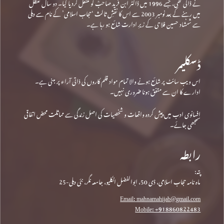
نے ڈالی تھی، جسے 1996 میں ڈاکٹر ابن فرید صاحبؒ کو منتقل کردیا گیا۔ دو سال تعطل
میں رہنے کے بعد نومبر 2003 سے اس کا نقشِ ثالث ‘حجاب اسلامی’ کے نام سے دہلی
سے شمشاد حسین فلاحی کے زیرِ ادارت شائع ہو رہا ہے۔
ڈسکلیمر
اس ویب سائٹ پر شائع ہونے والا تمام مواد قلم کاروں کی ذاتی آراء پر مبنی ہے۔
ادارے کا ان سے متفق ہونا ضروری نہیں۔
افسانوی ادب میں پیش کردہ واقعات و شخصیات کی اصل زندگی سے مماثلت محض اتفاقی
سمجھی جائے۔
رابطہ
پتہ:
ماہ نامہ حجاب اسلامی، ڈی 50، ابوالفضل انکلیو، جامعہ نگر، نئی دہلی-25
Email: mahnamahijab@gmail.com
Mobile: +918860822483