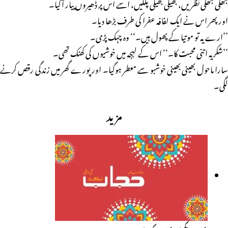
جھکی جھکی نظریں، بھیگی بھیگی پلکیں، اسے اس پر ڈھیروں پیار آگیا۔
اور پھر اس نے ایک لفافہ عفرا کی طرف بڑھا دیا۔
’’ارے یہ تو موتیا کے پھول ہیں۔‘‘ وہ چہک پڑی۔
’’شکریہ اتنی محبت کا۔‘‘ اس کے لہجہ میں خوشیوں کی کھنک تھی۔
سارا ماحول بھینی بھینی خوشبو سے معطر ہوگیا۔ اور پورے گھر میں زندگی رقص کرنے
لگی۔
مزید