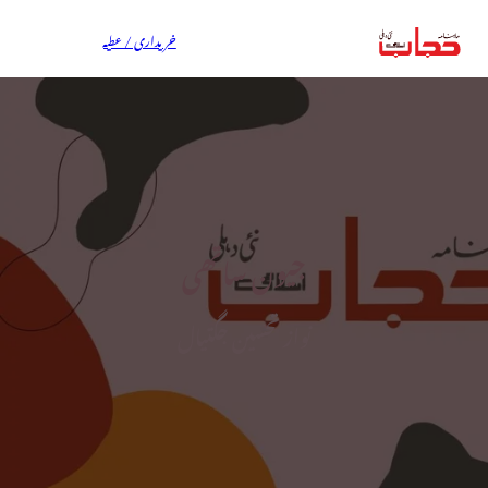
خریداری / عطیہ
جیون ساتھی
نواز تحسین جگتیال