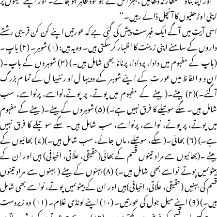
اپنی اوڑھنیوں کا آنچل ڈالے رہیں۔‘‘
اسی آیت میں آگے ایک فہرست پیش کی گئی ہے کہ عورتیں اپنے کن کن قریبی رشتے
داروں کے سامنے اپنی زینت کا اظہار کرسکتی ہیں۔ وہ یہ ہیں: (۱) شوہر۔ (۲) باپ۔
(باپ کے مفہوم میں دادا، پردادا، پرنانا بھی شامل ہیں۔) (۳) شوہروں کے باپ۔(
ان دو الفاظ میں عورت کے اپنے شوہر کے ددیہال اور ننہیال کے تمام بزرگ
آگئے۔)(۴) بیٹے۔( بیٹے کے مفہوم میں پوتے، پر پوتے،نواسے، پرنواسے، سب
شامل ہیں۔ سگے سوتیلے کا فرق نہیں ہے۔) (۵) شوہروں کے بیٹے۔( بیٹے کے مفہوم
میں پوتے، پر پوتے، نواسے، پرنواسے، سب شامل ہیں۔ سگے سو تیلے کا فرق نہیں
ہے۔) (۶) بھائی۔( سگے، سوتیلے، ماں جائے، سب شامل ہیں۔)(۷) بھائیوں کے
بیٹے ۔(بھائیوں سے مراد تینوں قسم کے بھائی(حقیقی، علّاتی، اخیافی) ہیں اور ان کے
بیٹوںمیں پوتے نواسے بھی شامل ہیں۔) (۸) بہنوں کے بیٹے ( بہنوں سے مراد تینوں
قسم کی بہنیں (حقیقی، علّاتی، اخیافی)ہیں اور ان کے بیٹوںمیں پوتے، نواسے بھی شامل
ہیں۔) (۹) اپنے میل جول کی عورتیں۔ (۱۰) اپنے لونڈی غلام۔ (۱۱) وہ زیردست
مرد جوکسی اور قسم کی غرض نہ رکھتے ہوں۔ (۱۲) وہ بچے جو عورتوں کی پوشیدہ باتوں