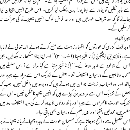
سے باہر نکلیں تو چادر سے اپنا پورا بدن ڈھک لیا کریں۔ اس طرح انہیں پہچان لیا
جائے گا کہ وہ شریف عورتیں ہیں اور بد قماش لوگ انہیں چھیڑنے کی جرأت نہ
کرسکیں گے۔
چہرہ کا پردہ
اوپر آیت گزری کہ عورتوں کو اظہارِ زینت سے منع کرتے ہوئے اللہ تعالی نے فرمایا
ہے: وَلَا یُبْدِیْنَ زِیْنَتَہُنَّ إِلَّا مَا ظَہَرَ مِنْہَا (النور:۱ ۳)’’ اور اپنا بناؤ سنگھار نہ دکھائیں، بجز
اس کے جوخود سے ظاہر ہوجائے۔‘‘ إِلَّا مَا ظَہَرَ مِنْہَا سے کیا مراد ہے؟ اس سلسلے میں
صحابہ وتابعین کے درمیان اختلاف تھا۔بعض کے نزد یک اس سے مراد ہے چہرہ اور
ہاتھ اور وہ اسباب ِ زینت جو ان میں ہوتے ہیں کہ وہ پردہ میں داخل نہیں، جب کہ
بعض کے نزدیک اس سے مراد بیرونی کپڑے ہیں کہ انہیں چھپاناممکن نہیں۔ ان کے
نزدیک عورت نامحرموں سے چہرہ اور ہاتھ دونوں کا پردہ کرے گی۔یہ اختلاف بعد میں
مفسرین، محد ثین ،فقہا اور اہل ِ علم کے درمیان بھی باقی رہا۔
اس تفصیل سے واضح ہوجاتا ہے کہ مسلمان عورت کے چہرہ چھپانے یا نہ چھپانے پر
تو علماء کا اختلاف ہے ، لیکن اس کے علاوہ پورا بدن چھپانے پر ان کا اتفاق