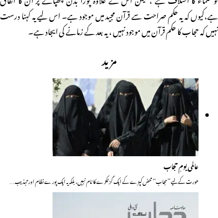
ہے،کیوں کہ یہ حکم صراحت سے قرآن مجید میں موجود ہے۔ اس لیے یہ کہنا درست
نہیں کہ حجاب کا حکم قرآن میں موجود نہیں ، یہ بعد کے زمانے کی ایجاد ہے۔
مزید
عالمی یومِ حجاب
عورت کے لیے ’’حجاب‘‘ محض کپڑے کے ایک گز ٹکڑے کا نام نہیں، بلکہ یہ ایک پورے نظام اور تہذیب…