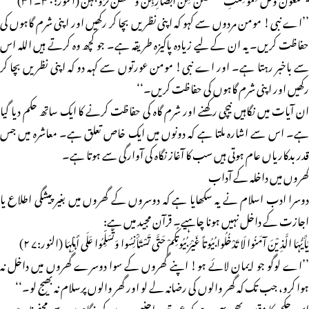
’’اے نبی! مومن مردوں سے کہو کہ اپنی نظریں بچا کر رکھیں اور اپنی شرم گاہوں کی
حفاظت کریں۔ یہ ان کے لیے زیادہ پاکیزہ طریقہ ہے۔ جو کچھ وہ کرتے ہیں اللہ اس
سے باخبر رہتا ہے۔ اور اے نبی! مومن عورتوں سے کہہ دو کہ اپنی نظریں بچا کر
رکھیں اور اپنی شرم گاہوں کی حفاظت کریں۔‘‘
ان آیات میں نگاہیں نیچی رکھنے اور شرم گاہ کی حفاظت کرنے کا ایک ساتھ حکم دیا گیا
ہے۔ اس سے اشارہ ملتا ہے کہ دونوں میں ایک خاص تعلق ہے۔ معاشرہ میں جس
قدر بدکاریاں عام ہوتی ہیں سب کا آغاز نگاہ کی آوارگی سے ہوتا ہے۔
گھروں میں داخلہ کے آداب
دوسرا ادب اسلام نے یہ سکھایا ہے کہ دوسروں کے گھروں میں بغیر پیشگی اطلاع یا
اجازت کے داخل نہیں ہونا چاہیے۔ قرآن مجید میں ہے:
یٰأَیُّہَا الَّذِیْنَ آمَنُوا لَا تَدْخُلُوا بُیُوتاً غَیْرَ بُیُوتِکُمْ حَتَّی تَسْتَأْنِسُوا وَتُسَلِّمُوا عَلَی أَہْلِہَا (النور:۷ ۲)
’’اے لوگو جو ایمان لائے ہو! اپنے گھروں کے سوا دوسرے گھروں میں داخل نہ
ہوا کرو، جب تک کہ گھر والوں کی رضانہ لے لو اور گھر والوں پرسلام نہ بھیج لو۔‘‘
اس حکم کا مقصد بھی یہی ہے کہ عورتیں اجنبی مردوں کی نگاہوں سے محفوظ رہیں۔