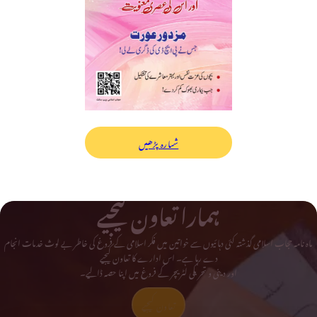
شمارہ پڑھیں
ہمارا تعاون کیجیے
ماہ نامہ حجاب اسلامی گذشتہ کئی دہائیوں سے خواتین میں فکر اسلامی کے فروغ کی خاطر بے لوث خدمات انجام
دے رہا ہے۔ اس ادارے کا تعاون کیجیے
اور دینی و تحریکی لٹریچر کے فروغ میں اپنا حصہ ڈالیے۔
تعاون کیجیے