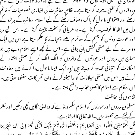
دروازوں کوسختی سے بند کر دیتا ہے۔ نظام ِ معاشرت کی امتیازی خصوصیات کو قائم
رکھنے اور اجتماعی ماحول کو پاک وصاف رکھنے کے لیے اسلام معاشرہ کے ہر فرد کے
دل میں اللہ کا خوف پیدا کرتا ہے۔وہ عریانی کو سخت ناپسند کرتا ہے۔ اس لیے مرد
اور عورت دونوں کو جسم کے وہ تمام حصے چھپانے کا حکم دیتا ہے جن میں ایک
دوسرے کے لیے صنفی کشش پائی جاتی ہے۔اس نے کچھ ایسے احکام دیے ہیں جو
سماج میں مردوں اور عورتوں کے دائروں کو الگ الگ کر کے صنفی انتشار کے
امکانات کو انتہائی محدود کر دیتے ہیں اور ایک ایسا ماحول پیدا کرنے میں معاونت
کرتے ہیں جس میں صنفی میلانات کو برانگیختہ کرنے والی تحریکات مفقود ہوتی ہیں۔
ان احکام سے اسلام کا تصوّرِحجاب واضح ہوتا ہے۔
نگاہوں کی حفاظت
مسلمان مردوں اور عورتوں کو اسلام حکم دیتا ہے کہ وہ اپنی نگاہیں نیچی رکھیں اور نظر
کے فتنے سے محفوظ رہیں۔اللہ تعالیٰ کا ارشاد ہے:
قُل لِّلْمُؤْمِنِیْنَ یَغُضُّوا مِنْ أَبْصَارِہِمْ وَیَحْفَظُوا فُرُوجَہُمْ ذٰلِکَ أَزْکَی لَہُمْ إِنَّ اللہَ خَبِیْرٌ بِمَا
یَصْنَعُونَ وَقُل لِّلْمُؤْمِنٰتِ یَغْضُضْنَ مِنْ أَبْصَارِہِنَّ وَیَحْفَظْنَ فُرُوجَہُنَّ (النور:۰ ۳۔۳۱)