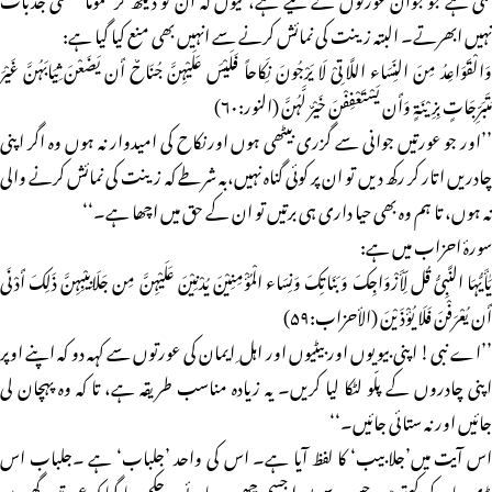
نہیں ابھرتے۔ البتہ زینت کی نمائش کرنے سے انہیں بھی منع کیا گیا ہے:
وَالْقَوَاعِدُ مِنَ النِّسَاء اللَّاتِیْ لَا یَرْجُونَ نِکَاحاً فَلَیْسَ عَلَیْہِنَّ جُنَاحٌ أَن یَضَعْنَ ثِیَابَہُنَّ غَیْرَ
مُتَبَرِّجَاتٍ بِزِیْنَۃٍ وَأَن یَسْتَعْفِفْنَ خَیْرٌ لَّہُنَّ (النور:۶۰)
’’اور جو عورتیں جوانی سے گزری بیٹھی ہوں اورنکاح کی امیدوار نہ ہوں وہ اگر اپنی
چادریں اتار کر رکھ دیں تو ان پر کوئی گناہ نہیں،بہ شرطے کہ زینت کی نمائش کرنے والی
نہ ہوں، تا ہم وہ بھی حیا داری ہی برتیں تو ان کے حق میں اچھا ہے۔‘‘
سورۂ احزاب میں ہے:
یَٰأَیُّہَا النَّبِیُّ قُل لِّأَزْوَاجِکَ وَبَنَاتِکَ وَنِسَاء الْمُؤْمِنِیْنَ یُدْنِیْنَ عَلَیْہِنَّ مِن جَلَابِیْبِہِنَّ ذَلِکَ أَدْنَی
أَن یُعْرَفْنَ فَلَا یُؤْذَیْنَ (الأحزاب:۵۹)
’’اے نبی! اپنی بیویوں اور بیٹیوں اور اہل ِ ایمان کی عورتوں سے کہہ دو کہ اپنے اوپر
اپنی چادروں کے پلّو لٹکا لیا کریں۔ یہ زیادہ مناسب طریقہ ہے، تا کہ وہ پہچان لی
جائیں اور نہ ستائی جائیں۔‘‘
اس آیت میں’جلابیب‘ کا لفظ آیا ہے۔ اس کی واحد ’جلباب‘ ہے ۔جلباب اس
بڑی چادر کو کہتے ہیں جس سے پورا جسم چھپ جائے۔ حکم دیا گیا کہ عورتیں گھروں