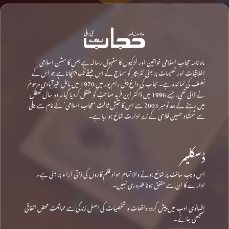
ماہ نامہ حجاب اسلامی خواتین اور لڑکیوں کا مقبول رسالہ ہے جس کا مشن اسلامی
اخلاقیات اور تعلیمات پر مبنی لٹریچر کو سماج کے اس طبقے تک پہنچانا ہے جو اس کے
نصف کی نمائندہ ہے۔ حجاب کی داغ بیل رام پور میں 1970 میں مائل خیرآبادی مرحومؒ
نے ڈالی تھی، جسے 1996 میں ڈاکٹر ابن فرید صاحبؒ کو منتقل کردیا گیا۔ دو سال تعطل
میں رہنے کے بعد نومبر 2003 سے اس کا نقشِ ثالث ‘حجاب اسلامی’ کے نام سے دہلی
سے شمشاد حسین فلاحی کے زیرِ ادارت شائع ہو رہا ہے۔
ڈسکلیمر
اس ویب سائٹ پر شائع ہونے والا تمام مواد قلم کاروں کی ذاتی آراء پر مبنی ہے۔
ادارے کا ان سے متفق ہونا ضروری نہیں۔
افسانوی ادب میں پیش کردہ واقعات و شخصیات کی اصل زندگی سے مماثلت محض اتفاقی
سمجھی جائے۔