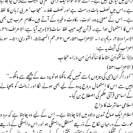
ہے۔اس میں نصف بات درست ہے اور نصف غلط۔ ’حجاب‘ عربی زبان کا لفظ
ہے۔ اس کے معنیٰ پردہ، اوٹ، رکاوٹ وغیرہ کے آتے ہیں۔کلام ِ عرب میں بھی
اس کا استعمال ہوا ہے۔ قرآن مجید میںیہ لفظ سات(7) مرتبہ آیا ہے: الاعراف:۴۶،
الاسراء:۴۵، مریم:۱۷۔ الاحزاب:۵۳،ص:۳۲،حم السجدۃ:۵، الشوریٰ:۵۱۔ سورۂ
احزاب کی آیت یہ ہے:
وَإِذَا سَأَلْتُمُوہُنَّ مَتَاعاً فَاسْأَلُوہُنَّ مِن وَرَاء حِجَابٍ
( الاحزاب:۵۳)
’’اور اگر ان(نبی کی بیویوں ) سے تمہیں کچھ مانگنا ہو تو پردے کے پیچھے سے مانگو۔‘‘
یہیں سے اس کا استعمال مروّج پردہ کے لیے بھی ہونے لگا اور زینت کو چھپانے
کے اساسی قرآنی حکم کی اصطلاح بن گیا۔
اسلامی معاشرت کا مزاج
اسلام ایک صالح تمدن وجود میں لانا چاہتا ہے۔ اس کے لیے وہ چاہتا ہے کہ مرد و
عورت کے درمیان نکاح کے ذریعے مستقل وابستگی ہو اور اس وابستگی کے ذریعے
خاندان کی تشکیل ہو۔ نکاح کو استحکام بخشنے کے لیے وہ آزادشہوت رانی کے تمام