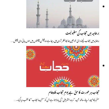
برطانیہ میں حجاب کی مقبولیت
برطانیہ میں حجاب لینے والی خواتین جابجا نظر آرہی ہیں، چاہے وہ فیشن چینلوں میں ہوں یا ٹی وی چینل…
حجاب ہر عورت کا حق ہے یومِ حجاب کا پیغام
ستمبر کا مہینہ اپنے ساتھ شہید ’’مروہ الشربینی‘‘ کی یاد لاتا ہے جن کو ’’شہیدۂ حجاب‘‘ کا لقب دیا گیا۔…