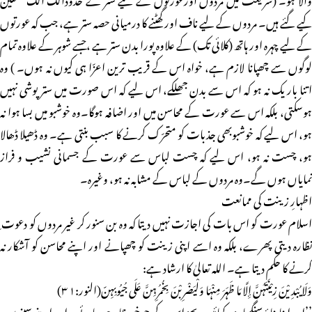
کیے گئے ہیں۔ مردوں کے لیے ناف اور گھٹنے کا درمیانی حصہ ستر ہے، جب کہ عورتوں
کے لیے چہرہ اور ہاتھ (کلائی تک) کے علاوہ پورا بدن ستر ہے ،جسے شوہر کے علاوہ تمام
لوگوں سے چھپانا لازم ہے، خواہ اس کے قریب ترین اعزّا ہی کیوں نہ ہوں۔ ) وہ
اتنا بار یک نہ ہو کہ اس سے بدن جھلکے، اس لیے کہ اس صورت میں ستر پوشی نہیں
ہوسکتی، بلکہ اس سے عورت کے محاسن میں اور اضافہ ہوگا۔وہ خوشبو میں بسا ہوا نہ
ہو، اس لیے کہ خوشبوبھی جذبات کو متحرّک کرنے کا سبب بنتی ہے۔ وہ ڈھیلا ڈھالا
ہو، چست نہ ہو، اس لیے کہ چست لباس سے عورت کے جسمانی نشیب و فراز
نمایاں ہوں گے۔وہ مردوں کے لباس کے مشابہ نہ ہو، وغیرہ۔
اظہارِ زینت کی ممانعت
اسلام عورت کو اس بات کی اجازت نہیں دیتا کہ وہ بن سنور کر غیر مردوں کو دعوت ِ
نظارہ دیتی پھرے، بلکہ وہ اسے اپنی زینت کو چھپانے اور اپنے محاسن کو آشکار نہ
کرنے کا حکم دیتا ہے۔ اللہ تعالیٰ کا ارشاد ہے:
وَلَا یُبْدِیْنَ زِیْنَتَہُنَّ إِلَّا مَا ظَہَرَ مِنْہَا وَلْیَضْرِبْنَ بِخُمُرِہِنَّ عَلَی جُیُوبِہِنّ(النور:۱ ۳)
’’اور اپنا بناؤ سنگھار نہ دکھائیں ،بجز اس کے جو خود ظاہر ہو جائے۔ اور اپنے سینوں پر