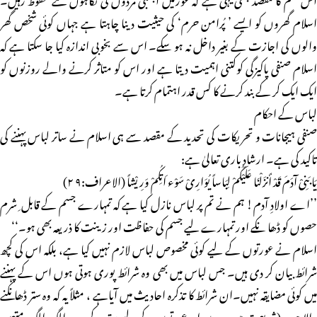
اسلام گھروں کو ایسے ’ پُرامن حرم‘ کی حیثیت دینا چاہتا ہے جہاں کوئی شخص گھر
والوں کی اجازت کے بغیر داخل نہ ہو سکے۔ اس سے بخوبی اندازہ کیا جا سکتا ہے کہ
اسلام صنفی پاکیزگی کوکتنی اہمیت دیتا ہے اور اس کو متاثر کرنے والے روزنوں کو
ایک ایک کر کے بند کرنے کا کس قدر اہتمام کرتا ہے۔
لباس کے احکام
صنفی ہیجانات و تحریکات کی تحدید کے مقصد سے ہی اسلام نے ساتر لباس پہننے کی
تاکید کی ہے۔ ارشادِ باری تعالیٰ ہے:
یَا بَنِیْ آدَمَ قَدْ أَنزَلْنَا عَلَیْکُمْ لِبَاساً یُوَارِیْ سَوْء َاتِکُمْ وَرِیْشاً (الاعراف:۹ ۲)
’’اے اولادِ آدم! ہم نے تم پر لباس نازل کیا ہے کہ تمہارے جسم کے قابل ِ شرم
حصوں کو ڈھا نکے اور تمہارے لیے جسم کی حفاظت اور زینت کا ذریعہ بھی ہو۔‘‘
اسلام نے عورتوں کے لیے کوئی مخصوص لباس لازم نہیں کیا ہے، بلکہ اس کی کچھ
شرائط بیان کر دی ہیں۔ جس لباس میں بھی وہ شرائط پوری ہوتی ہوں اس کے پہننے
میں کوئی مضایقہ نہیں۔ان شرائط کا تذکرہ احادیث میں آیاہے ، مثلاً یہ کہ وہ ستر ڈھانکنے
والا ہو۔ (شریعت میں مردوں اورعورتوں کے لیے ستر کے حدودالگ الگ متعین