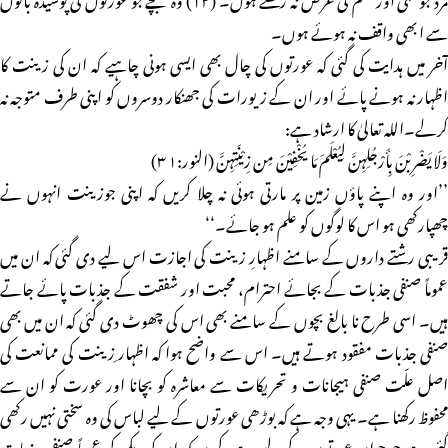
سے ا بھی واقف نہ ہوئے ہوں۔
آخر میں ہدایت کی گئی کہ عورتوں کی چال بھی ایسی ہونی چاہیے کہ ان کی زینت کا
اظہار نہ ہونے پائے اور ان کے زیورات کی جھنکار دوسروں کو اپنی طرف متوجہ نہ
کرلے۔اللہ تعالیٰ کا ارشاد ہے:
وَلَا یَضْرِبْنَ بِأَرْجُلِہِنَّ لِیُعْلَمَ مَا یُخْفِیْنَ مِن زِیْنَتِہِنَّ (النور:۱ ۳)
’’اور وہ اپنے پاؤں زمین پر مارتی ہوئی نہ چلا کریں کہ اپنی جوزینت انہوں نے
چھپارکھی ہو اس کا لوگوں کو علم ہو جائے۔‘‘
قریبی رشتے داروں کے سامنے اظہارِ زینت کی اجازت اس لیے دی گئی کہ ان میں
عموماً صنفی جذبات کے بجائے احترام، محبت اور شفقت کے جذبات پائے جاتے
ہیں۔ اسی طرح نا بالغ بچوں کے سامنے بھی اس کی چھوٹ دی گئی کہ ان میں بھی
صنفی جذبات مفقود ہوتے ہیں۔ اس سے واضح ہوا کہ اظہار ِزینت کی ممانعت کی
اصل علّت صنفی ہیجانات و تحریکات سے معاشرہ کو بچانا اور عورت کو ان سے
محفوظ رکھنا ہے۔ یہی وجہ ہے کہ بوڑھی عورتوں کے لیے لباس کی وہ سختی نہیں رکھی
گئی ہے جو جوان عورتوں کے لیے ہے، کیوں کہ ان کو دیکھ کر عموماً صنفی جذبات