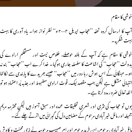
خوشی کا مقام
آپ کا ارسال کردہ تحفہ ’’حجاب اپریل ۲۰۰۴ء‘‘ نظر نواز ہوا۔ یاد آوری کا بہت
بہت شکریہ۔
خوشی کا مقام ہے کہ آپ کے بلند حوصلے، خلوصِ نیت اور مستحکم ارادے کی
بدولت ’’حجاب‘‘ کی اشاعت کا سلسلہ جاری ہوگیا۔ خدا کرے اب ’’حجاب‘‘ بند نہ
ہو۔ مہنگائی کے اس ہوش ربا دور میں ’’حجاب‘‘ جیسے جریدے کا پابندی سے نکالنا
انتہائی مشکل ہے لیکن جب مقصد نیک، قوت ارادی مضبوط اور جذبہ پُر اعتماد ہو تو
اللہ تعالیٰ ضرور مدد کرتا ہے۔
یوں تو حجاب کی نثری اور شعری تخلیقات عمدہ اور سبق آموز ہیں لیکن محترمہ مریم
جمیلہ اور مائل خیر آبادی مرحوم کے مضامین دل کی گہرائی میں اترتے چلے گئے۔
مائل خیر آبادی مرحوم، ابن فرید مرحوم اور ام صہیب مرحومہ نے بڑی محنت و کاوش