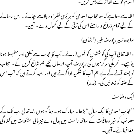
اسلام کو نئے انداز سے پیش کریں۔
اللہ سے دعا ہے کہ وہ حجاب اسلامی کو ہر بُری نظر اور بلاسے بچائے۔ اس رسالے
کے لیے تمام ذرائع و راستے اس کی ترقی کے لیے کھول دے۔ آمین۔
ساجدہ زبیر ، پورٹ بلیر، (انڈمان)
٭ اللہ تعالیٰ آپ کی کوششوں کو قبول فرمائے۔ آپ کا حجاب سے تعلق اور مضبوط ہونا
چاہیے۔ تحریکی سرگرمیوں کی رپورٹ آپ ارسال کیجیے ہم شائع کریں گے۔ حجاب
کو پسند آنے کے لیے ہم آپ کا شکریہ ادا کرتے ہیں اور امید کرتے ہیں کہ آپ اس
کے حلقہ کو بڑھائیں گی۔ (مدیر)
ایک وضاحت
’’حجاب اسلامی کا ایک سال‘‘ پڑھا۔ مبارک ہو۔ دعا گو ہوں اللہ تعالیٰ اب تک کے
مصائب کو خیر وعافیت کے ساتھ راحت میں بدل دے نیز مالی مشکلات میں کشادگی
عطا فرمائے۔ آمین۔