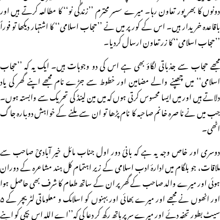
دونوں کا بھر پور تعاون رہا۔ میرے سسر محترم ’’زندگی نو‘‘ کا مطالعہ کرتے ہیں اور
باقاعدہ خریدار ہیں۔ اس کے کور پر میں نے ’’حجاب اسلامی‘‘ کا اشتہار دیکھا تو فوراً
’’حجاب اسلامی‘‘ کا زر تعاون ارسال کردیا۔
مجھے حجاب سے جذباتی لگاؤ بھی ہے اس کی دو وجوہات ہیں۔ ایک یہ کہ ’’حجاب
اسلامی‘‘ میں چھپنے والے مضامین اور خطوط سے جڑے نام مجھے اپنے گھر کی یاد
دلاتے ہیں اور میں ایسا محسوس کرتی ہوں کہ میں مین لینڈ کی تحریک سے وابستہ ہوں۔
جب میں نے ناصرہ خانم صاحبہ کا نام پڑھا تو ان سے ملنے کے خواہش دوبارہ جاگ
اٹھی۔
دوسری اور خاص وجہ یہ ہے کہ بانیٔ دور اول جناب مائل خیر آبادیؒ صاحب سے
ملاقات، جو بلگام میں ادارۂ ادب اسلامی کے زیر اہتمام کل ہند مشاعرہ کے دوران
ہوئی اور میرے والد صاحب کے گھر پر ان کے ساتھ طعام کا شرف بھی حاصل ہوا
اور انھوں نے مجھے اور میرے بھائی اور بہنوں کو اسلامک و معلوماتی لٹریچر کے ۵
سیٹ بطور تحفہ دئے اور میرے سر پر ہاتھ رکھ کر دعا کی کہ’’اے اللہ اس بچی کو اپنے