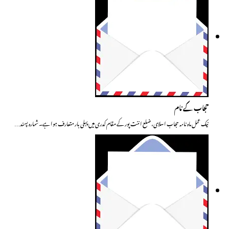
حجاب کے نام
نیک عمل ماہ نامہ حجاب اسلای، ضلع اننت پور کے مقام کدری میں پہلی بار متعارف ہوا ہے۔ شمارہ پسند…