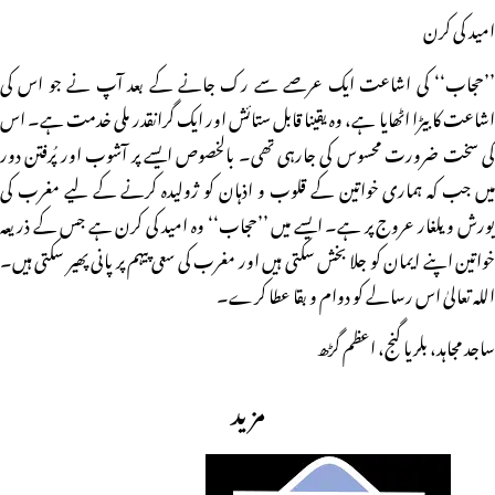
امید کی کرن
’’حجاب‘‘ کی اشاعت ایک عرصے سے رک جانے کے بعد آپ نے جو اس کی
اشاعت کا بیڑا اٹھایا ہے، وہ یقینا قابل ستائش اور ایک گرانقدر ملی خدمت ہے۔ اس
کی سخت ضرورت محسوس کی جارہی تھی۔ بالخصوص ایسے پر آشوب اور پُرفتن دور
میں جب کہ ہماری خواتین کے قلوب و اذہان کو ژولیدہ کرنے کے لیے مغرب کی
یورش و یلغار عروج پر ہے۔ ایسے میں ’’حجاب‘‘ وہ امید کی کرن ہے جس کے ذریعہ
خواتین اپنے ایمان کو جلا بخش سکتی ہیں اور مغرب کی سعی پیہم پر پانی پھیر سکتی ہیں۔
اللہ تعالیٰ اس رسالے کو دوام و بقا عطا کرے۔
ساجد مجاہد، بلریا گنج، اعظم گڑھ
مزید