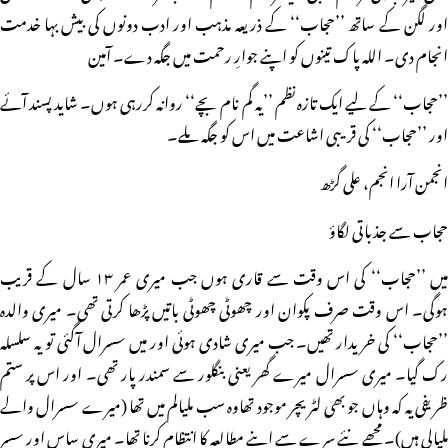
اور لگن کے ساتھ ’’حجاب‘‘ کے ذریعہ مذہب اور ادب دونوں کی بیش بہا خدمت
انجام دی۔ اللہ پاک تینوں کو اپنے جوارِ رحمت میں جگہ دے۔ آمین
’’حجاب‘‘ کے لیے ایک تازہ نظم ’’یہ گم نام بچے‘‘ روانہ کررہی ہوں۔ شاید پسند آئے
اور ’’حجاب‘‘ کی قریبی اشاعت میں اس کو جگہ ملے۔
انجمن آرا انجم، علی گڑھ
حجاب سے جذباتی لگاؤ
میں ’’حجاب‘‘ کی اس وقت سے قاری ہوں جب میری عمر ۱۳ سال کے قریب
ہوگی۔ اس وقت صرف پکوان اور چھوٹی چھوٹی باتیں پڑھا کرتی تھی۔ میری والدہ
’’حجاب‘‘ کی خریدار تھیں۔ جب میری شادی ہوئی اور میں سسرال آگئی تو یہ سلسلہ
رک گیا۔ میری سسرال میرے گھر یعنی بنگلور سے سمندر پار تھی۔ اور اس پر ستم
ظریفی یہ کہ وہاں جو بھی لٹریچر موجود تھاوہ سب ملیالم میں تھا (میرے سسرال والے
ملیالی ہیں)۔ مجھے نئے سرے سے اپنے مطالعہ کا انتظام کرنا تھا۔ میری ساس اور سسر