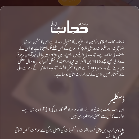
ماہ نامہ حجاب اسلامی خواتین اور لڑکیوں کا مقبول رسالہ ہے جس کا مشن اسلامی
اخلاقیات اور تعلیمات پر مبنی لٹریچر کو سماج کے اس طبقے تک پہنچانا ہے جو اس کے
نصف کی نمائندہ ہے۔ حجاب کی داغ بیل رام پور میں 1970 میں مائل خیرآبادی مرحومؒ
نے ڈالی تھی، جسے 1996 میں ڈاکٹر ابن فرید صاحبؒ کو منتقل کردیا گیا۔ دو سال تعطل
میں رہنے کے بعد نومبر 2003 سے اس کا نقشِ ثالث ‘حجاب اسلامی’ کے نام سے دہلی
سے شمشاد حسین فلاحی کے زیرِ ادارت شائع ہو رہا ہے۔
ڈسکلیمر
اس ویب سائٹ پر شائع ہونے والا تمام مواد قلم کاروں کی ذاتی آراء پر مبنی ہے۔
ادارے کا ان سے متفق ہونا ضروری نہیں۔
افسانوی ادب میں پیش کردہ واقعات و شخصیات کی اصل زندگی سے مماثلت محض اتفاقی
سمجھی جائے۔