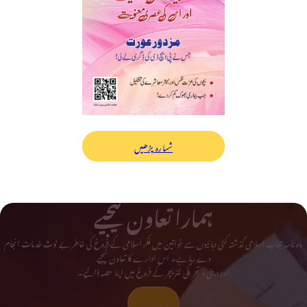
شمارہ پڑھیں
ہمارا تعاون کیجیے
ماہ نامہ حجاب اسلامی گذشتہ کئی دہائیوں سے خواتین میں فکر اسلامی کے فروغ کی خاطر بے لوث خدمات انجام
دے رہا ہے۔ اس ادارے کا تعاون کیجیے
اور دینی و تحریکی لٹریچر کے فروغ میں اپنا حصہ ڈالیے۔
تعاون کیجیے