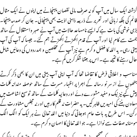
گزشتہ ایک سال میں آپ کو نہ صرف مالی نقصان پہنچانے میں اپنوں نے ایک مثال
قائم کی بلکہ زبانی اور تحریر کے ذریعہ ذہنی اذیت بھی پہنچائی۔ جان کر صدمہ پہنچا۔
بڑی خوشی کی بات ہے کہ ایسے نامساعد حالات میں آپ نے صبر واستقلال کے ساتھ
ہمت سے کام لیا اور آپ کے قدم اکھڑتے اکھڑتے جم گئے۔ جیسا کہ آپ کی آپ
بیتی رہی۔ یہ اللہ کا فضل و کرم ہے نیز آپ کے مخلصین و ہمدردوں کی دعائیں شامل
حال رہنے کا نتیجہ ہے۔ اس پر جتنا شکر کریں کم ہے۔
مناسب و اخلاقی فرض کا تقاضا تھا کہ آپ اپنی آپ بیتی میں ان کا بھی ذکر کرتے
جنھوں نے از سر نو رسالہ کے اجرا پر اظہار مسرت کے ساتھ حوصلہ مندانہ کلمات
پیش کیے نیز نیک و مفید مشورے دئے اور دعائیہ کلمات کے ساتھ توسیع اشاعت میں
معاون بننے کی امیدیں ظاہر کیں۔ یہ حضرات نہ قلم کار ہیں اور نہ مجلس مشاورت کے
رکن۔ اس طرح یہ بات عام ہوجاتی کہ دنیا میں اللہ تعالیٰ نے ہر ایک کو الگ الگ
مومنانہ صفات سے نوازا ہے۔ جو اللہ تعالیٰ کا احسان و کرم ہے۔
اللہ تعالیٰ ہم سب کو صحیح دینی شعور کے ساتھ ایک دوسرے کے حقوق کی ادائیگی کی