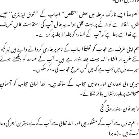
خصوصاً ایسے نازک مرحلہ میں بعض ’’مخلص‘‘ احباب کے ’’شوق ایڈیٹری‘‘ جیسے
طنزیہ الفاظ سے نوازنے پر بہت قلق ہوا۔ بہرحال آپ کی استقامت قابلِ تعریف
ہے خدا سے دعا ہے کہ آپ کے خسارہ کو جلد از جلد پُر کردے۔
ہم اپنی طرف سے حجاب کو تحفتاً احباب کے نام پر جاری کروانے والے ہیں نیز کچھ
نئے خریدار انشاء اللہ بہت جلد بنوار ہے ہیں۔ آپ کے خسارہ کو دیکھتے ہوئے
میرے دل میں تڑپ ہے کہ میں کس طرح حجاب کی مددکرسکوں۔
میری دلی ہمدردی اور دعائیں حجاب کے ساتھ ہیں۔ خدا تعالیٰ حجاب کو آسمانِ
صحافت پر ماہِ درخشاں بناکر چمکائے۔
واجدخان، چندراوتی گنج
٭ ہم تہ دل سے آپ کے مشکور ہیں اور اللہ تعالیٰ سے آپ کے لیے بہترین اجر کی دعا
کرتے ہیں۔ (مدیر)