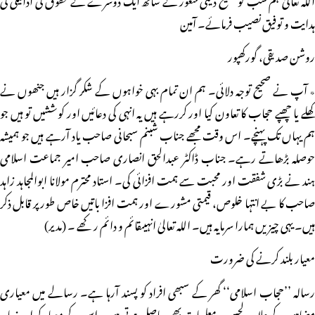
ہدایت و توفیق نصیب فرمائے۔ آمین
روشن صدیقی، گورکھپور
٭ آپ نے صحیح توجہ دلائی۔ ہم ان تمام بہی خواہوں کے شکر گزار ہیں جنھوں نے
کھلے یا چھپے حجاب کا تعاون کیا اور کررہے ہیں یہ انہی کی دعائیں اور کوششیں تو ہیں جو
ہم یہاں تک پہنچے۔ اس وقت مجھے جناب شبنم سبحانی صاحب یاد آرہے ہیں جو ہمیشہ
حوصلہ بڑھاتے رہے۔ جناب ڈاکٹر عبدالحق انصاری صاحب امیر جماعت اسلامی
ہند نے بڑی شفقت اور محبت سے ہمت افزائی کی۔ استاد محترم مولانا ابوالمجاہد زاہد
صاحب کا بے انتہا خلوص، قیمتی مشورے اور ہمت افزا باتیں خاص طور پر قابل ذکر
ہیں۔ یہی چیزیں ہمارا سرمایہ ہیں۔ اللہ تعالیٰ انہیںقائم و دائم رکھے ۔ (مدیر)
معیار بلند کرنے کی ضرورت
رسالہ ’’حجاب اسلامی‘‘ گھر کے سبھی افراد کو پسند آرہا ہے۔ رسالے میں معیاری
مضامین کے علاوہ دلچسپ معلومات بھی حاصل ہوتی ہیں۔ اس کے معیار کو اور زیادہ