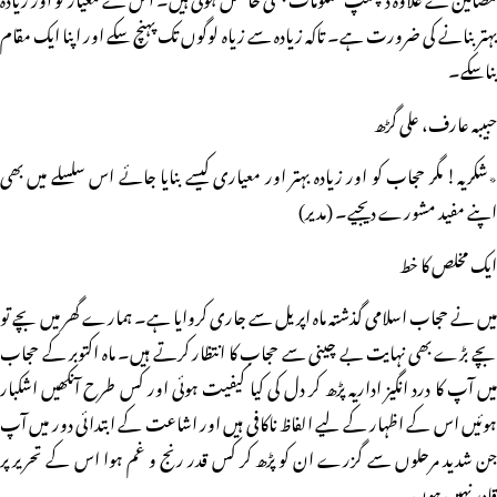
بہتر بنانے کی ضرورت ہے۔ تاکہ زیادہ سے زیاہ لوگوں تک پہنچ سکے اور اپنا ایک مقام
بناسکے۔
حبیبہ عارف، علی گڑھ
٭شکریہ! مگر حجاب کو اور زیادہ بہتر اور معیاری کیسے بنایا جائے اس سلسلے میں بھی
اپنے مفید مشورے دیجیے۔ (مدیر)
ایک مخلص کا خط
میں نے حجاب اسلامی گذشتہ ماہ اپریل سے جاری کروایا ہے۔ ہمارے گھر میں بچے تو
بچے بڑے بھی نہایت بے چینی سے حجاب کا انتظار کرتے ہیں۔ ماہ اکتوبر کے حجاب
میں آپ کا درد انگیز اداریہ پڑھ کر دل کی کیا کیفیت ہوئی اور کس طرح آنکھیں اشکبار
ہوئیں اس کے اظہار کے لیے الفاظ ناکافی ہیں اور اشاعت کے ابتدائی دور میں آپ
جن شدید مرحلوں سے گزرے ان کو پڑھ کر کس قدر رنج و غم ہوا اس کے تحریر پر
قادر نہیں ہوں۔