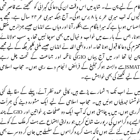
کام کے لیے چن لے۔ شاید میں اس وقت ان کی دعا کی گہرائی کو سمجھنے سے قاصر تھی
کیوں کہ تب میری عمر ۷ یا ۸ برس ہوگی۔ آج جبکہ میری عمر ۲۴ سال ہے، مجھے یہ
احساس ہورہا ہے کہ میرا بلگام سے بنگلور آنا اور وہاں سے انڈمان جیسے جزائر میں منتقل
ہونا، جس کے بارے میں خواب و خیال میں بھی سوچا نہیں تھا، یہ سب مولانائے
محترم کی دعا کا قبول ہونا تھا۔ اور واقعی اللہ نے انڈمان جیسے ملٹی کلچر جگہ کے لیے مجھے
چن لیا تھا اور میں آج یہاں GIOکی ناظمہ اور جماعت کے تحت چل رہے
ISMATسے وابستہ ہوکر تبلیغ کے فرائض انجام دے رہی ہوں۔ حجاب اسلامی
کے لیے لکھنے کی بھی خواہش ہے۔
میں نے اب تک ۶ شمارے پڑھے ہیں، کافی عمدہ نظر آئے، پہلے کے مقابلے کئی
خوشنما تبدیلیاں ہوئیں ہیں۔ حجاب اسلامی کے لیے ایک مشورہ دینے کی جرأت
کررہی ہوں، میں یہ چاہتی ہوں کہ آپ ایک دو صفحات پر خواتین اور GIOکے چند
ایسے پروگراموں کی رپورٹ شائع کریں جو روایتی اجتماع سے ہٹ کر ملک کے کونے
کونے میں کئے گئے ہوں تاکہ ہٹ کر پروگراموں کے سلسلے میں جان کر دوسرے بھی