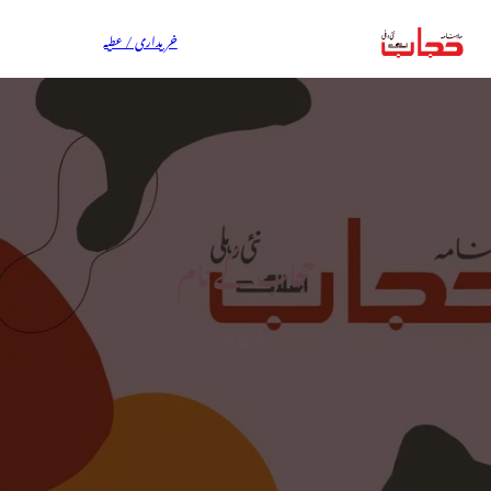
خریداری / عطیہ
حجاب کے نام
شرکاء