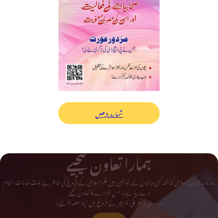
شمارہ پڑھیں
ہمارا تعاون کیجیے
ماہ نامہ حجاب اسلامی گذشتہ کئی دہائیوں سے خواتین میں فکر اسلامی کے فروغ کی خاطر بے لوث خدمات انجام
دے رہا ہے۔ اس ادارے کا تعاون کیجیے
اور دینی و تحریکی لٹریچر کے فروغ میں اپنا حصہ ڈالیے۔