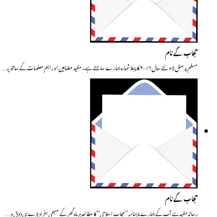
حجاب کے نام
مسلم پرسنل لاء نئے سال ۲۰۱۶ کا پہلا شمارہ ہمارے سامنے ہے۔ مفید مضامین او راہم معلومات کے ساتھ یہ…
حجاب کے نام
رسالہ مفیدہے آپ کے ہمارے ماہنامہ ’’حجاب اسلامی‘‘ کا مطالعہ ہر ماہ گھر کے سبھی افراد بڑے ہی ذوق و…