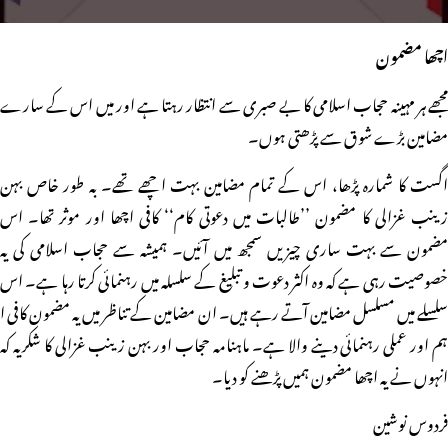
اچھا مضمون
مجھے ہر مہینہ حجاب اسلامی کا بے صبری سے انتظار رہتا ہے اور میں اس کے سارے
مضامین بڑے شوق سے پڑھتی ہوں۔
اگست کا شمارہ پڑھا، اس کے تمام مضامین بہت اچھے تھے۔ بہ طور خاص بہن
زینب غزالی کا مضمون ’’طالبات میں دعوتی کام‘‘ کافی اچھا اور موثر تھا۔ اس
مضمون سے بہت ساری چیزیں سمجھ میں آئیں۔ ہمیشہ سے حجاب اسلامی کی یہ
خصوصیت رہی ہے کہ وہ اکثر دعوت و تبلیغ کے سلسلہ میں رہنمائی کرتا رہا ہے۔ اس
سلسلے میں مسلسل مضامین آتے رہے ہیں۔ ان مضامین کے تناظر میں یہ مضمون کافی ا
ہم اور عملی رہنمائی دینے والا ہے۔ ماہنامہ حجاب اور بہن زینب غزالی کا شکریہ کہ
انہوں نے یہ اچھا مضمون ہمیں پڑھنے کو دیا۔
فردوس نوشین