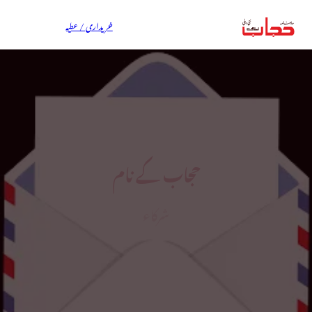
خریداری / عطیہ
حجاب کے نام
شرکاء