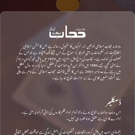
تعاون کیجیے
ماہ نامہ حجاب اسلامی خواتین اور لڑکیوں کا مقبول رسالہ ہے جس کا مشن اسلامی
اخلاقیات اور تعلیمات پر مبنی لٹریچر کو سماج کے اس طبقے تک پہنچانا ہے جو اس کے
نصف کی نمائندہ ہے۔ حجاب کی داغ بیل رام پور میں 1970 میں مائل خیرآبادی مرحومؒ
نے ڈالی تھی، جسے 1996 میں ڈاکٹر ابن فرید صاحبؒ کو منتقل کردیا گیا۔ دو سال تعطل
میں رہنے کے بعد نومبر 2003 سے اس کا نقشِ ثالث ‘حجاب اسلامی’ کے نام سے دہلی
سے شمشاد حسین فلاحی کے زیرِ ادارت شائع ہو رہا ہے۔
ڈسکلیمر
اس ویب سائٹ پر شائع ہونے والا تمام مواد قلم کاروں کی ذاتی آراء پر مبنی ہے۔
ادارے کا ان سے متفق ہونا ضروری نہیں۔
افسانوی ادب میں پیش کردہ واقعات و شخصیات کی اصل زندگی سے مماثلت محض اتفاقی