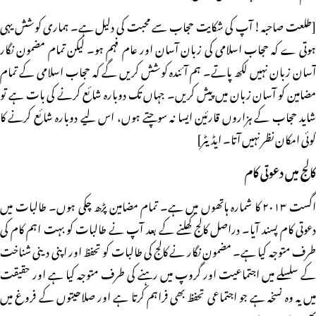
[طلعت صاحبہ! آپ کی شکایت حجاب سے محبت کی دلیل ہے۔ ہماری کوشش یہی
ہوتی ے کہ حجاب اسلامی کی زبان آسان اور عام فہم ہو۔ لیکن تمام مضمون نگار
آسان زبان نہیں لکھ پاتے۔ ہم آئندہ کوشش کریں گے کہ حجاب اسلامی کے تمام
مضامین کو آسان زبان میں پیش کریں۔ جہاں تک دوبارہ شائع کرنے کی بات ہے تو
شاید حجاب کے ہزاروں قارئین ایسا نہ سوچتے ہوں، اس لیے دوبارہ شائع کرنے کا
کوئی امکان نظر نہیں آتا۔ ایڈیٹر]
کالج میں دعوتی کام
اگست ۲۰۱۳ کا شمارہ ہاتھوں میں ہے۔ تمام مضامین پڑھ چکی ہوں۔ طالبات میں
دعوتی کام پسند آیا۔ دراصل کالج کھلنے کے بعد آپ نے طالبات کو بہت اہم کام کی
طرف متوجہ کیا ہے۔ مضمون نگار نے کالج کی طالبات کو تحفظ اور اپنی دینی شناخت
کے سلسلے میں اجتماعیت اور گروپ میں رہنے کی طرف متوجہ کیا ہے اور حقیقت
میں یہ وہ نسخہ ہے جو اجتماعی تحفظ بھی فراہم کرتا ہے اور صلاحیتوں کے فروغ میں