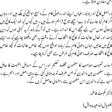
بھی معاون ہوتا ہے۔
دراصل کالج اور یونیورسٹیاں اپنے اندر دعوتی کام کے وسیع مواقع کی جگہ ہیں اور وہاں
اگر کام کیا جائے تو بڑے اچھے نتائج فراہم ہوتے ہیں۔ میں کیوں کہ خود ایک کالج میں
پڑھاتی ہوں اس لیے مجھے اس کا اندازہ ہے۔ میں تو آگے بڑھ کر یہ کہتی ہوں کہ دین
پسند اور فعال طالبات کو کالج کا انتخاب کرتے وقت یہ بھی دیکھنا چاہیے کہ وہ ایسے
کالج میں جائیں جہاں دعوتی کام کے زیادہ مواقع ہوں کچھ خاص طالبات کو کچھ خاص
کالج کا انتخاب صرف دعوتی کام کی غرض سے بھی کرنا چاہیے۔
اسامہ شعیب صاحب کا مضمون مخلوط تعلیم اور اس کے مسائل اہمیت کا حامل
ہے۔ مضمون میں والدین کو جس طرف توجہ دلائی گئی ہے وہی اصل اور اہم ہے۔
امید ہے کہ والدین اس مضمون سے رہنمائی حاصل کریں گے۔
ڈاکٹر نکہت فاطمہ
بھوپال (مدھیہ پردیش)