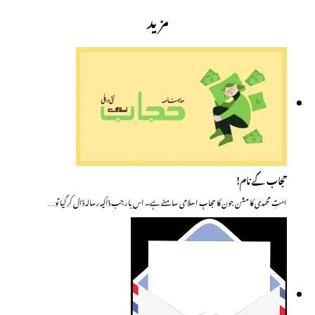
مزید
حجاب کے نام!
امتِ محمدی کا مشن جون کا حجابِ اسلامی سامنے ہے۔ اس با ر جب ڈاکیہ رسالہ ڈال کر گیا تو…