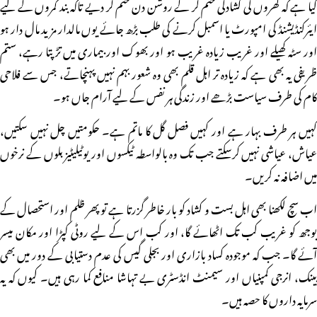
کیا ہے کہ گھروں کی کشادگی ختم کر کے روشن دن ختم کر دیے تاکہ بند کمروں کے لیے
ایئرکنڈیشنڈ کی امپورٹ یا اسمبل کرنے کی طلب بڑھ جائے یوں مالدار مزید مال دار ہو
اور سٹہ کھیلے اور غریب زیادہ غریب ہو اور بھوک اور بیماری میں تڑپتا رہے، ستم
ظریفی یہ بھی ہے کہ زیادہ تر اہل قلم بھی وہ شعور بہم نہیں پہنچاتے، جس سے فلاحی
کام کی طرف سیاست بڑھے اور زندگی ہر نفس کے لیے آرام جاں ہو۔
کہیں ہر طرف بہار ہے اور کہیں فصل گل کا ماتم ہے۔ حکومتیں چل نہیں سکتیں،
عیاش، عیاشی نہیں کرسکتے جب تک وہ بالواسطہ ٹیکسوں اور یوٹیلیٹیز بلوں کے نرخوں
میں اضافہ نہ کریں۔
اب سچ لکھنا بھی اہل بست و کشاد کو بار خاطر گزرتا ہے تو پھر ظلم اور استحصال کے
بوجھ کو غریب کب تک اٹھائے گا، اور کب اس کے لیے روٹی کپڑا اور مکان میسر
آئے گا۔ جب کہ موجودہ کساد بازاری اور بجلی گیس کی عدم دستیابی کے دور میں بھی
بینک، انرجی کمپنیاں اور سیمنٹ انڈسٹری بے تہاشا منافع کما رہی ہیں۔ کیوں کہ یہ
سرمایہ داروں کا حصہ ہیں۔