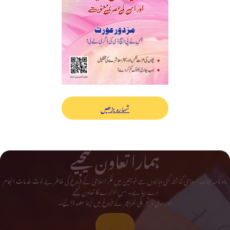
شمارہ پڑھیں
ہمارا تعاون کیجیے
ماہ نامہ حجاب اسلامی گذشتہ کئی دہائیوں سے خواتین میں فکر اسلامی کے فروغ کی خاطر بے لوث خدمات انجام
دے رہا ہے۔ اس ادارے کا تعاون کیجیے
اور دینی و تحریکی لٹریچر کے فروغ میں اپنا حصہ ڈالیے۔
تعاون کیجیے