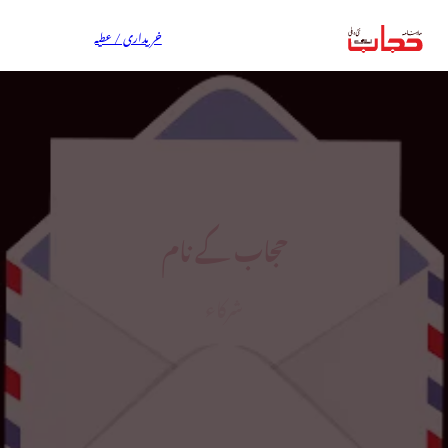
خریداری / عطیہ
حجاب کے نام
شرکاء