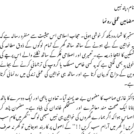
نام، پتہ نہیں
مضامین عملی رہ نما
ستمبر کا شمارہ دیکھ کر خوشی ہوئی۔ حجاب اسلامی اس حیثیت سے منفرد رسالہ ہے کہ
یہ خواتین کے لیے ہونے کے ساتھ ساتھ گھر کے تمام لوگوں کے ذوق مطالعہ کی
تسکین کا اچھا ذریعہ ہے۔ تعمیری اور اصلاحی فکر کے ساتھ نکلنے والے اس پرچے کی
خوبی یہ بھی لگتی ہے کہ یہ کسی خاص مسلک یا گروپ کی ترجمانی کرنے کے بجائے
دین کے مزاج کو بیان کرتا ہے اور ساتھ ہی خواتین کی عملی زندگی میں رہ نمائی کرتا
ہے۔
ڈاکٹر غازی صاحب کا مضمون بے حد پسند آیا۔ تعاون باہمی اور ایک دوسرے کا ہاتھ
بٹانا ایک صحت مند معاشرے اور مستحکم خاندان کی بنیاد ہے۔ مضمون پڑھ کر
احساس ہوا کہ اگر ہمارے گھروں کی خواتین ہی نہیں سبھی لوگ ’’گھر میں کام سب
کریں! گھر میں آرام سب کریں!!‘‘ کے اصول پر کاربند ہوجائیں تو گھر نہ صرف