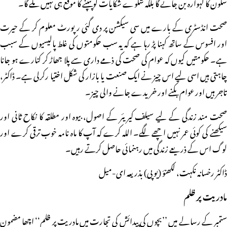
سکون کا گہوارہ بن جائے گا بلکہ شکوے شکایات کو پنپنے کا موقع ہی نہیں ملے گا۔
صحت انڈسٹری کے بارے میں سی سیکشن پر دی گئی رپورٹ معلوم کر کے حیرت
اور افسوس کے ساتھ کہنا پڑ رہا ہے کہ یہ سب حکومتوں کی غلط پالیسیوں کے سبب
ہے۔ حکومتیں کیوں کہ عوام کی صحت کی ذمے داری سے پلا جھاڑ کر کنارے ہو جانا
چاہتی ہیں اسی لیے اس چیز نے ایک صنعت یا بازار کی شکل اختیا رکرلی ہے۔ ڈاکٹر،
تاجر ہیں اور عوام بکنے اور خریدے جانے والی چیز۔
صحت مند زندگی کے لیے سیلف کیریئر کے اصول، بیوہ اور مطلقہ کا نکاح ثانی اور
سیکھنے کی کوئی عمر نہیں اچھے لگے۔ اللہ کرے کہ آپ کا ماہ نامہ خوب ترقی کرے اور
لوگ اس کے ذریعے زندگی میں رہنمائی حاصل کرتے رہیں۔
ڈاکٹر رخسانہ نکہت، لکھنؤ (یوپی) بذریعہ ای-میل
مادریت پر ظلم
ستمبر کے رسالے میں ’’بچوں کی پیدائش کی تجارت میں مادریت پر ظلم‘‘ اچھا مضمون