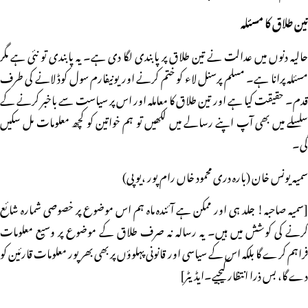
تین طلاق کا مسئلہ
حالیہ دنوں میں عدالت نے تین طلاق پر پابندی لگا دی ہے۔ یہ پابندی تو نئی ہے مگر
مسئلہ پرانا ہے۔ مسلم پرسنل لاء کو ختم کرنے اور یونیفارم سول کوڈ لانے کی طرف
قدم۔ حقیقت کیا ہے اور تین طلاق کا معاملہ اور اس پر سیاست سے باخبر کرنے کے
سلسلے میں بھی آپ اپنے رسالے میں لکھیں تو ہم خواتین کو کچھ معلومات مل سکیں
گی۔
سمیہ یونس خان (بارہ دری محمود خاں رام پور ،یوپی)
[سمیہ صاحبہ! جلد ہی اور ممکن ہے آئندہ ماہ ہم اس موضوع پر خصوصی شمارہ شائع
کرنے کی کوشش میں ہیں۔ یہ رسالہ نہ صرف طلاق کے موضوع پر وسیع معلومات
فراہم کرے گا بلکہ اس کے سیاسی اور قانونی پہلوؤں پر بھی بھرپور معلومات قارئین کو
دے گا، بس ذرا انتظار کیجیے۔ایڈیٹر]