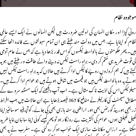
موجودہ نظام
روٹی کپڑا اور مکان انسان کی اولین ضرورت ہیں لیکن انسانوں نے ایک ایسے عالمی
نظام کو اپنایا ہے، جس میں دولت مند طبقے ہی ان تمام سہولتوں سے فائدہ اٹھا سکتے
ہیں۔ پھر حکومتوں نے بالواسطہ ٹیکسوں کو اس قدر بڑھا دیا ہے کہ جس نے عام آدمی
کی قوت خرید ہی ختم کر دی۔ براہِ راست ٹیکس نہ دینے والے طاقت ور طبقے میں جو یہ
کہتے ہیں کہ ہم کروڑوں روپے کا ٹیکس ادا کرتے ہیں حالاں کہ یہ براہِ راست ٹیکس نہیں
ہوتے یہ وہ بالواسطہ ٹیکس ہیں جو قیمت میں شامل ہوتے ہیں جو عوام ادا کرتے ہیں۔
سیلز ٹیکس اس کی اذیت ناک مثال ہے۔ اب آپ دیکھئے کہ ایک مستند سروے کے
مطابق سیمنٹ کی کارٹیلز نے منافع کا 367 فیصد بڑھایا ہے ان حالات میں جب افراط
زر بھی ہو، بیڈ گورننس بھی ہو، اراضی پر سٹہ بازی بھی کی جائے، کوآپریٹیو سوسائٹیز اپنا
کھیل کھیلتی ہوں، عوام کی اکثریت بے روزگار ہو تو پھر کیسے کوئی اپنا سائبان بنایا خرید
سکتا ہے۔ ارزاں مکانات سازی ایک خواب ہوکر رہ گئی ہے۔ مغرب نے یہ بھی