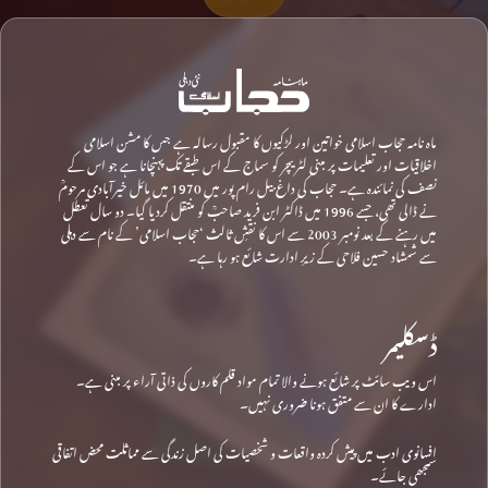
ماہ نامہ حجاب اسلامی خواتین اور لڑکیوں کا مقبول رسالہ ہے جس کا مشن اسلامی
اخلاقیات اور تعلیمات پر مبنی لٹریچر کو سماج کے اس طبقے تک پہنچانا ہے جو اس کے
نصف کی نمائندہ ہے۔ حجاب کی داغ بیل رام پور میں 1970 میں مائل خیرآبادی مرحومؒ
نے ڈالی تھی، جسے 1996 میں ڈاکٹر ابن فرید صاحبؒ کو منتقل کردیا گیا۔ دو سال تعطل
میں رہنے کے بعد نومبر 2003 سے اس کا نقشِ ثالث ‘حجاب اسلامی’ کے نام سے دہلی
سے شمشاد حسین فلاحی کے زیرِ ادارت شائع ہو رہا ہے۔
ڈسکلیمر
اس ویب سائٹ پر شائع ہونے والا تمام مواد قلم کاروں کی ذاتی آراء پر مبنی ہے۔
ادارے کا ان سے متفق ہونا ضروری نہیں۔
افسانوی ادب میں پیش کردہ واقعات و شخصیات کی اصل زندگی سے مماثلت محض اتفاقی
سمجھی جائے۔