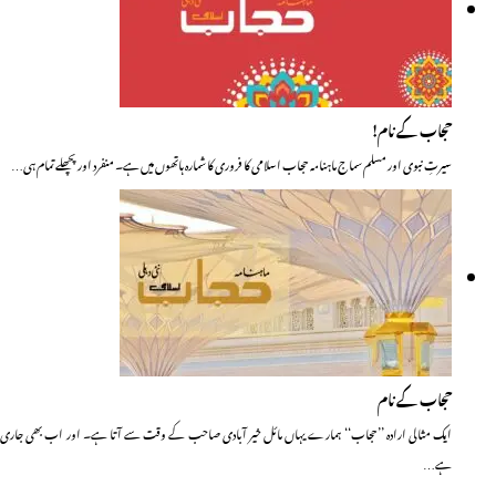
حجاب کے نام!
سیرتِ نبوی اور مسلم سماج ماہنامہ حجاب اسلامی کا فروری کا شمارہ ہاتھوں میں ہے۔ منفرد اور پچھلے تمام ہی…
حجاب کے نام
ایک مثالی ارادہ ’’حجاب‘‘ ہمارے یہاں مائل خیر آبادی صاحب کے وقت سے آتا ہے۔ اور اب بھی جاری
ہے…