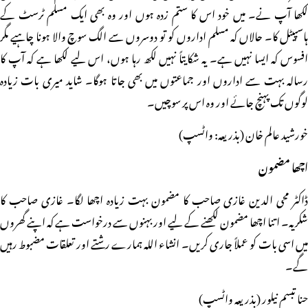
لکھا آپ نے۔ میں خود اس کا ستم زدہ ہوں اور وہ بھی ایک مسلم ٹرسٹ کے
ہاسپیٹل کا۔ حالاں کہ مسلم اداروں کو تو دوسروں سے الگ سوچ والا ہونا چاہیے مگر
افسوس کہ ایسا نہیں ہے۔ یہ شکایتاً نہیں لکھ رہا ہوں، اس لیے لکھا ہے کہ آپ کا
رسالہ بہت سے اداروں اور جماعتوں میں بھی جاتا ہوگا۔ شاید میری بات زیادہ
لوگوں تک پہنچ جائے اور وہ اس پر سوچیں۔
خورشید عالم خان (بذریعہ: واٹسپ)
اچھا مضمون
ڈاکٹر محی الدین غازی صاحب کا مضمون بہت زیادہ اچھا لگا۔ غازی صاحب کا
شکریہ۔ اتنا اچھا مضمون لکھنے کے لیے اور بہنوں سے درخواست ہے کہ اپنے گھروں
میں اسی بات کو عملاً جاری کریں۔ انشاء اللہ ہمارے رشتے اور تعلقات مضبوط رہیں
گے۔
حنا تبسم نیلور (بذریعہ واٹسپ)