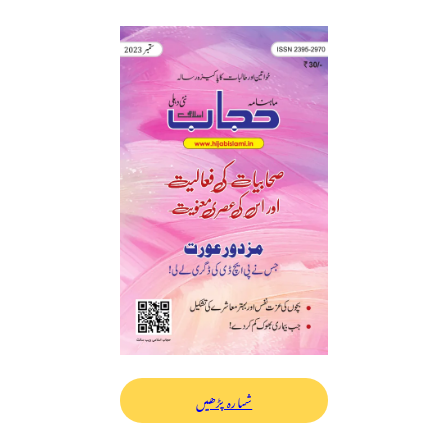
شمارہ پڑھیں