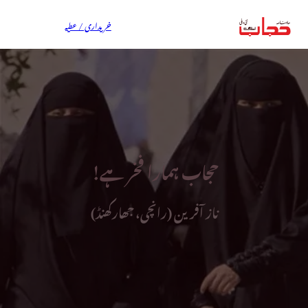
خریداری / عطیہ
حجاب ہمارا فخر ہے!
ناز آفرین (رانچی، جھارکھنڈ)