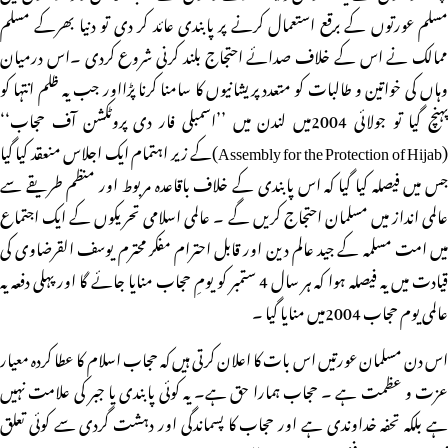
مسلم عورتوں کے برقع استعمال کرنے پر پابندی عائد کر دی تو دنیا بھرکے مسلم
ممالک نے اس کے خلاف صدائے احتجاج بلند کرنی شروع کردی ۔اس درمیان
وہاں کی خواتین و طالبات کو متعدد پریشانیوں کا سامنا کرنا پڑااور جب یہ ظلم انتہا کو
پہنچ گیا تو جولائی 2004میں لندن میں ’’اسمبلی فار دی پروٹکشن آف حجاب‘‘
(Assembly for the Protection of Hijab)کے زیر اہتمام ایک اجلاس منعقد کیا گیا
جس میں فیصلہ کیا گیا کہ اس پابندی کے خلاف باقاعدہ مربوط اور منظم طریقے سے
عالمی انداز میں مسلمان احتجاج کریں گے ۔ عالمی اسلامی تحریکوں کے ایک اجتماع
میں امت مسلمہ کے جید عالم دین اور قابل احترام مفکر محترم یوسف القرضاوی کی
قیادت میں یہ فیصلہ ہوا کہ ہر سال 4 ستمبر کو یومِ حجاب منایا جائے گا اور پہلی دفعہ یہ
عالمی یوم حجاب 2004میں منایا گیا ۔
اس دن مسلمان عورتیں اس بات کا اعلان کرتی ہیں کہ حجاب اسلام کا عطا کردہ معیار
عزت و عظمت ہے ۔ حجاب ہمارا حق ہے۔ یہ کوئی پابندی یا جبر کی علامت نہیں
ہے بلکہ تحفہ خداوندی ہے اور حجاب کا پسماندگی اور دہشت گردی سے کوئی تعلق