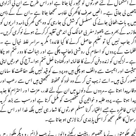
کے استعمال کے لئے عورتوں کو مجبور کیا جاتا ہے اور اس طرح سے ان کی آزادی
چھین لی جاتی ہے۔ انھیں صرف کاگھر کی خادمہ سمجھا جاتا ہے ۔ان کے کے ذہن
میں یہ بات بٹھائی جانے کی مسلسل کوشش کی جارہی کہ وہ بھی گھر کی ذمہ د اریوں کو
ملازمہ کے بھروسے چھوڑ مغربی ممالک کی اندھی تقلید کرکرتے ہوئے نوکری کریں۔
اگر جاب نہیں کیا تو تعلیم حاصل کرنے کا کیا فائدہ؟ مگر یہ سراسر غلط خیال ہے ۔
ظلمات کے پردوں کو اسلام کی روشنی ڈھانپ چکی ہے اور جہالت کا دور ختم ہو چکا
ہے ۔لڑکیوں کو زندہ دفن کرنے کا ظالمانہ اورگھناونا فعل ختم ہوا۔آج کی عورتیں اپنی
حیثیت اور اہمیت سے واقف ہو چکی ہیں وہ پردے کو قید نہیں بلکہ حفاظت کا سامان
تصور کرتی ہیں۔ اسے زیب تن کر کے وہ خود کو محفوظ سمجھتی ہیں اس سے رعب اور
وقار پیدا ہوتا ہے ۔مردوں کے دلوں میں ان کے لئے قدر، عزت ا ور احترام کا جذبہ
پیدا ہوتا ہے۔ پردہ طلبہ و خواتین کی شخصیت کو مکمل کرتا ہے اورسب سے بڑھ کر یہ
لباس فاخرہ ہے جسے اختیار کرنا مسلم عورتوں کا شعار ہی نہیں بلکہ خدا اور اس کے
رسولؐ کا حکم سمجھ کر اسکی پابندی کرنا لازمی ہو جاتا ہے۔
کچھ حکومتوں نے یا مخصوص ذہنیت رکھنے والوں نے جب فرانس و دیگر ملکوں میں