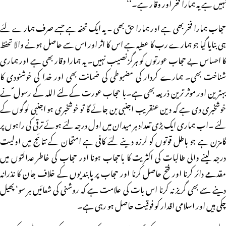
نہیں ہے یہ ہمارا فخر اور وقار ہے۔‘‘
حجاب ہمارا فخر بھی ہے اور ہمارا حق بھی ۔ یہ ایک تحفہ ہے جسے صرف ہمارے لئے
ہی بنایا گیا جو ہمارے رب کا عطیہ ہے اس کا اثر اور اس سے حاصل ہونے والا تحفظ
کا احساس بے حجاب عورتوں کو ہرگز نصیب نہیں۔ یہ ہمارا وقار بھی ہے اور ہماری
شناخت بھی۔ ہمارے کردار کی مضبوطی کی ضمانت بھی اور خدا کی خوشنودی کا
بہترین اور موثر ترین ذریعہ بھی ہے۔با حجاب عورت کے لئے اللہ کے رسول ؐ نے
خوشخبری دی ہے کہ دین عنقریب اجنبی بن جائے گا تو خوشخبری ہو اجنبی لوگوں کے
لئے ۔اب ہماری ایک بڑی تعداد ہر میدان میں اول درجہ لئے ہوئے ترقی کی راہوں پر
گامزن ہے جو باطل قوتوں کو لرزہ دینے لئے کافی ہے امتحان کے نتائج میں اولیت
درجہ لینے والی طالبات کی اکثریت کا باحجاب ہونا اور حجاب کی خاطر عدالتوں میں
مقدمے دائر کرنا اور فتح حاصل کرنا اور حجاب پر پابندیوں کے خلاف جان کا نذرانہ
دینے سے بھی گریز نہ کرنا اس بات کی علامت ہے کہ روشنی کی شعائیں ہر سو‘ پھیل
چکی ہیں اور اسلامی اقدار کو فوقیت حاصل ہو رہی ہے۔