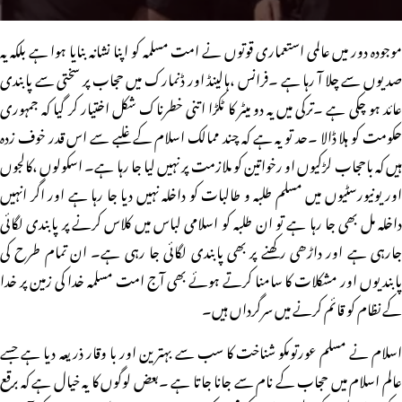
موجودہ دور میں عالمی استعماری قوتوں نے امت مسلمہ کو اپنا نشانہ بنایا ہوا ہے بلکہ یہ
صدیوں سے چلا آ رہا ہے ۔فرانس ،ہالینڈ اور ڈنمارک میں حجاب پر سختی سے پابندی
عائد ہو چکی ہے ۔ترکی میں یہ دو میٹر کا ٹکڑا اتنی خطرناک شکل اختیار کر گیا کہ جمہوری
حکومت کو ہلا ڈالا ۔حد تو یہ ہے کہ چند ممالک اسلام کے غلبے سے اس قدر خوف زدہ
ہیں کہ باحجاب لڑکیوں او رخواتین کو ملازمت پر نہیں لیا جا رہا ہے۔ اسکولوں ،کالجوں
اور یونیورسٹیوں میں مسلم طلبہ و طالبات کو داخلہ نہیں دیا جا رہا ہے اور اگر انہیں
داخلہ مل بھی جا رہا ہے تو ان طلبہ کو اسلامی لباس میں کلاس کرنے پر پابندی لگائی
جارہی ہے اور داڑھی رکھنے پر بھی پابندی لگائی جا رہی ہے۔ ان تمام طرح کی
پابندیوں اور مشکلات کا سامنا کرتے ہوئے بھی آج امت مسلمہ خدا کی زمین پر خدا
کے نظام کو قائم کرنے میں سرگرداں ہیں۔
اسلام نے مسلم عورتوںکو شناخت کا سب سے بہترین اور با وقار ذریعہ دیا ہے جسے
عالم اسلام میں حجاب کے نام سے جانا جاتا ہے ۔بعض لوگوں کا یہ خیال ہے کہ برقع