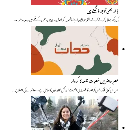
ہاتھ بھی توجہ مانگتے ہیں
کی دیکھ بھال کرتے کرتے، اکثر خواتین اپنے ہاتھوں کو بھول جاتی ہیں، جس کے نتیجے میں وہ مزید خراب…
عصرِ حاضر میں خطبات جمعہ کا کردار
اس میں کوئی شک نہیں کہ جمعہ کا خطبہ بڑی اہمیت اور کئی افادیتوں کا حامل ہے۔ معاشرے کی اصلاح…