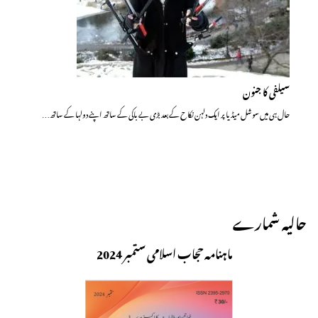
سیلفی کا جنون
حال ہی میں سوشل میڈیا پر ایک دلہن نکاح کے بعد بڑی بے باکی کے ساتھ اپنے دولہا کے ساتھ…
حالیہ شمارے
ماہنامہ حجاب اسلامی ستمبر 2024