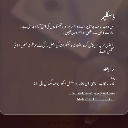
ڈسکلیمر
اس ویب سائٹ پر شائع ہونے والا تمام مواد قلم کاروں کی ذاتی آراء پر مبنی ہے۔
ادارے کا ان سے متفق ہونا ضروری نہیں۔
افسانوی ادب میں پیش کردہ واقعات و شخصیات کی اصل زندگی سے مماثلت محض اتفاقی
سمجھی جائے۔
رابطہ
پتہ:
ماہ نامہ حجاب اسلامی، ڈی 50، ابوالفضل انکلیو، جامعہ نگر، نئی دہلی-25
Email: mahnamahijab@gmail.com
Mobile: +918860822483
جملہ حقوق محفوظ © • حجاب اسلامی