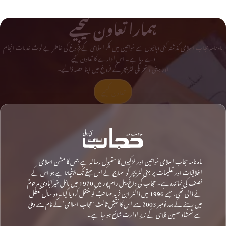
ہمارا تعاون کیجیے
ماہ نامہ حجاب اسلامی گذشتہ کئی دہائیوں سے خواتین میں فکر اسلامی کے فروغ کی خاطر بے لوث خدمات انجام
دے رہا ہے۔ اس ادارے کا تعاون کیجیے
اور دینی و تحریکی لٹریچر کے فروغ میں اپنا حصہ ڈالیے۔
تعاون کیجیے
ماہ نامہ حجاب اسلامی خواتین اور لڑکیوں کا مقبول رسالہ ہے جس کا مشن اسلامی
اخلاقیات اور تعلیمات پر مبنی لٹریچر کو سماج کے اس طبقے تک پہنچانا ہے جو اس کے
نصف کی نمائندہ ہے۔ حجاب کی داغ بیل رام پور میں 1970 میں مائل خیرآبادی مرحومؒ
نے ڈالی تھی، جسے 1996 میں ڈاکٹر ابن فرید صاحبؒ کو منتقل کردیا گیا۔ دو سال تعطل
میں رہنے کے بعد نومبر 2003 سے اس کا نقشِ ثالث ‘حجاب اسلامی’ کے نام سے دہلی
سے شمشاد حسین فلاحی کے زیرِ ادارت شائع ہو رہا ہے۔