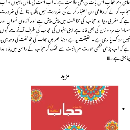
عالمی یوم حجاب اس بات کی بھی علامت ہے کہ اب امت کی ماؤں،بیٹیوں کو اب
حجاب کو لے کر دفاعی رویہ اختیار کرنے کی ضرورت نہیں بلکہ یہ بتانے کی ضرورت
ہے کہ مغربی دنیا جو حجاب کی مخالفت میں پیش پیش ہے اور آزادیِ نسواں اور
مساواتِ مرد و زن کی بھی قائد ہے اپنی بیٹیوں کی حجاب کی طرف آنے سے کیوں
نہیں روک پا رہی ہے۔ حقیقت یہ ہے ہ دنیا بھر میں حجاب کی مخالفت کی وجہ ہی یہ
ہے کہ اب پڑھی لکھی عورت عریانیت سے تھک کر حجاب کے دامن میں پناہ لینا
چاہتی ہے۔lll
مزید