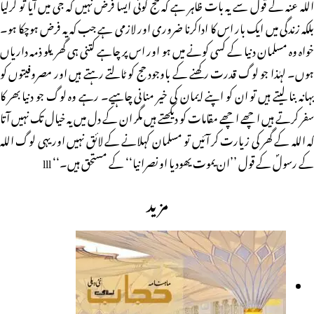
اللہ عنہ کے قول سے یہ بات ظاہر ہے کہ حج کوئی ایسا فرض نہیں کہ جی میں آیا تو کرلیا
بلکہ زندگی میں ایک بار اس کا اداکرنا ضروری اور لازمی ہے جب کہ یہ فرض ہوچکا ہو۔
خواہ وہ مسلمان دنیا کے کسی کونے میں ہو اور اس پر چاہے کتنی ہی گھریلو ذمہ داریاں
ہوں۔ لہٰذا جو لوگ قدرت رکھنے کے باوجود حج کو ٹالتے رہتے ہیں اور مصروفیتوں کو
بہانہ بنا لیتے ہیں تو ان کو اپنے ایمان کی خیر منانی چاہیے۔ رہے وہ لوگ جو دنیا بھر کا
سفر کرتے ہیں اچھے اچھے مقامات کو دیکھتے ہیں مگر ان کے دل میں یہ خیال تک نہیں آتا
کہ اللہ کے گھر کی زیارت کر آئیں تو مسلمان کہلانے کے لائق نہیں اور یہی لوگ اللہ
کے رسولؐ کے قول ’’ان یموت یھودیا او نصرانیا‘‘ کے مستحق ہیں۔‘‘ lll
مزید