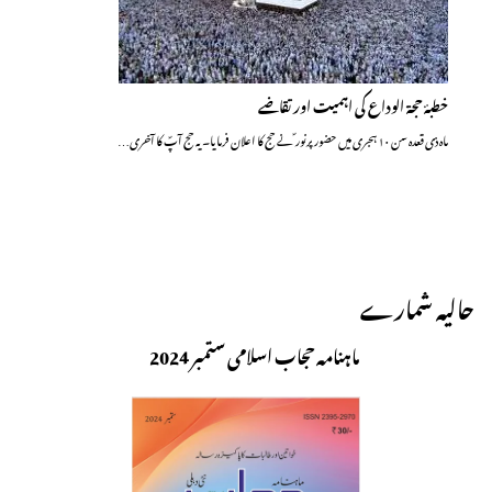
خطبۂ حجۃ الوداع کی اہمیت اور تقاضے
ماہ ذی قعدہ سن ۱۰ ہجری میں حضور پرنور ؐ نے حج کا اعلان فرمایا۔ یہ حج آپؐ کا آخری…
حالیہ شمارے
ماہنامہ حجاب اسلامی ستمبر 2024