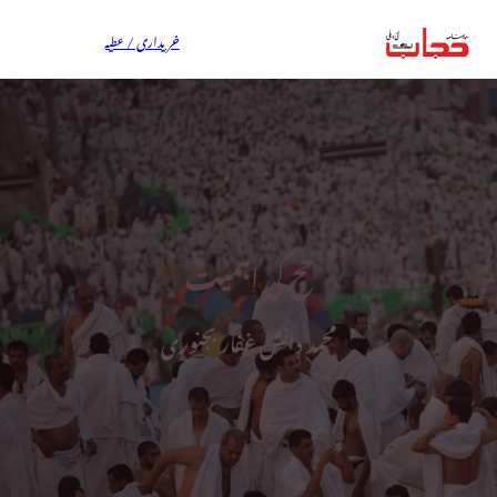
خریداری / عطیہ
حج کی اہمیت
محمد دانش غفار بجنوری