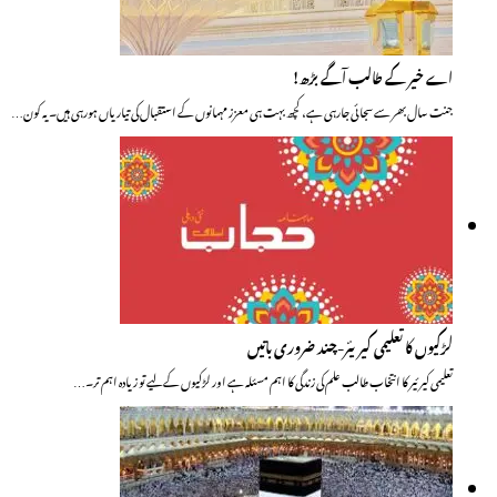
اے خیر کے طالب آگے بڑھ!
جنت سال بھر سے سجائی جارہی ہے، کچھ بہت ہی معزز مہمانوں کے استقبال کی تیاریاں ہورہی ہیں۔ یہ کون…
لڑکیوں کا تعلیمی کیریئر-چند ضروری باتیں
تعلیمی کیرئیر کا انتخاب طالب علم کی زندگی کا اہم مسئلہ ہے اور لڑکیوں کے لیے تو زیادہ اہم تر۔…