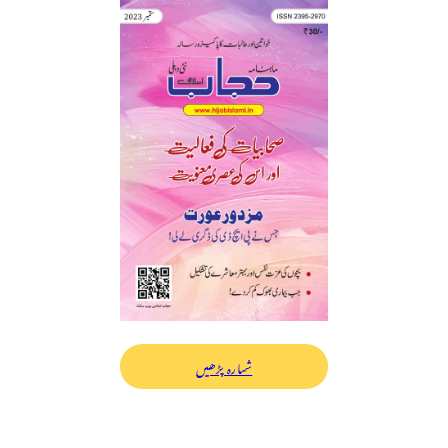
شمارہ پڑھیں