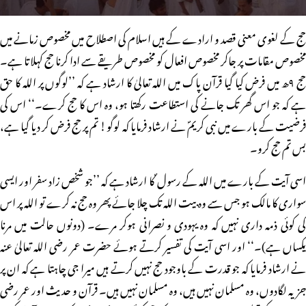
حج کے لغوی معنی قصد و ارادے کے ہیں اسلام کی اصطلاح میں مخصوص زمانے میں
مخصوص مقامات پر جاکر مخصوص افعال کو مخصوص طریقے سے ادا کرنا حج کہلاتا ہے۔
حج ۹ھ میں فرض کیا گیا قرآن پاک میں اللہ تعالیٰ کا ارشاد ہے کہ ’’لوگوں پر اللہ کا حق
ہے کہ جو اس گھر تک جانے کی استطاعت رکھتا ہو، وہ اس کا حج کرے۔‘‘ اس کی
فرضیت کے بارے میں نبی کریمؐ نے ارشاد فرمایا کہ لوگو! تم پر حج فرض کر دیا گیا ہے،
بس تم حج کرو۔
اسی آیت کے بارے میں اللہ کے رسول ؐ کا ارشاد ہے کہ ’’جو شخص زاد سفر اور ایسی
سواری کا مالک ہو جس سے وہ بیت اللہ تک چلا جائے پھر وہ حج نہ کرے تو اللہ پر اس
کی کوئی ذمہ داری نہیں کہ وہ یہودی و نصرانی ہوکر مرے۔ (دونوں حالت میں مرنا
یکساں ہے)۔‘‘ اور اسی آیت کی تفسیر کرتے ہوئے حضرت عمر رضی اللہ تعالیٰ عنہ
نے ارشاد فرمایا کہ جو قدرت کے باوجود حج نہیں کرتے ہیں میرا جی چاہتا ہے کہ ان پر
جزیہ لگادوں، وہ مسلمان نہیں ہیں، وہ مسلمان نہیں ہیں۔ قرآن و حدیث اور عمر رضی