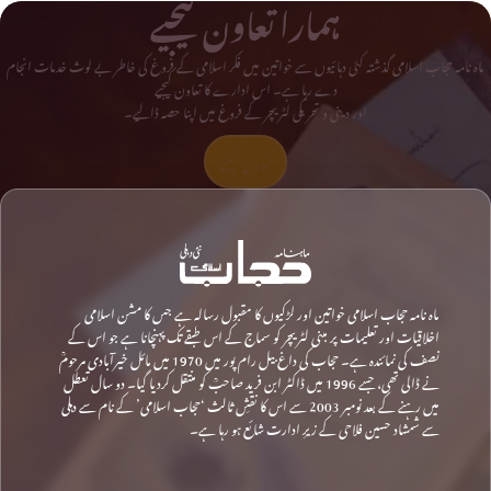
ہمارا تعاون کیجیے
ماہ نامہ حجاب اسلامی گذشتہ کئی دہائیوں سے خواتین میں فکر اسلامی کے فروغ کی خاطر بے لوث خدمات انجام
دے رہا ہے۔ اس ادارے کا تعاون کیجیے
اور دینی و تحریکی لٹریچر کے فروغ میں اپنا حصہ ڈالیے۔
تعاون کیجیے
ماہ نامہ حجاب اسلامی خواتین اور لڑکیوں کا مقبول رسالہ ہے جس کا مشن اسلامی
اخلاقیات اور تعلیمات پر مبنی لٹریچر کو سماج کے اس طبقے تک پہنچانا ہے جو اس کے
نصف کی نمائندہ ہے۔ حجاب کی داغ بیل رام پور میں 1970 میں مائل خیرآبادی مرحومؒ
نے ڈالی تھی، جسے 1996 میں ڈاکٹر ابن فرید صاحبؒ کو منتقل کردیا گیا۔ دو سال تعطل
میں رہنے کے بعد نومبر 2003 سے اس کا نقشِ ثالث ‘حجاب اسلامی’ کے نام سے دہلی
سے شمشاد حسین فلاحی کے زیرِ ادارت شائع ہو رہا ہے۔