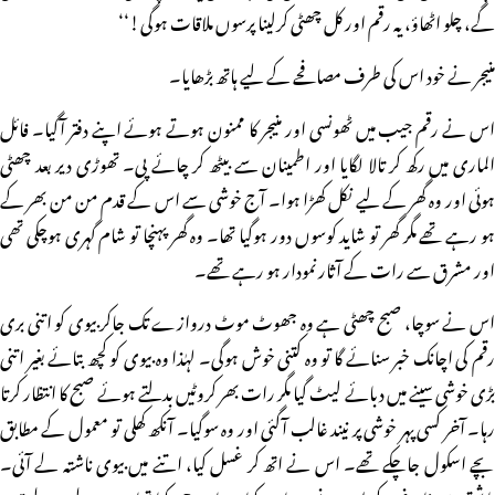
گے، چلو اٹھاؤ، یہ رقم اور کل چھٹی کرلینا پرسوں ملاقات ہوگی!‘‘
منیجر نے خود اس کی طرف مصافحے کے لیے ہاتھ بڑھایا۔
اس نے رقم جیب میں ٹھونسی اور منیجر کا ممنون ہوتے ہوئے اپنے دفتر آگیا۔ فائل
الماری میں رکھ کر تالا لگایا اور اطمینان سے بیٹھ کر چائے پی۔ تھوڑی دیر بعد چھٹی
ہوئی اور وہ گھر کے لیے نکل کھڑا ہوا۔ آج خوشی سے اس کے قدم من من بھر کے
ہو رہے تھے مگر گھر تو شاید کوسوں دور ہوگیا تھا۔ وہ گھر پہنچا تو شام گہری ہوچکی تھی
اور مشرق سے رات کے آثار نمودار ہو رہے تھے۔
اس نے سوچا، صبح چھٹی ہے وہ جھوٹ موٹ دروازے تک جاکر بیوی کو اتنی بری
رقم کی اچانک خبر سنائے گا تو وہ کتنی خوش ہوگی۔ لہٰذا وہ بیوی کو کچھ بتائے بغیر اتنی
بڑی خوشی سینے میں دبائے لیٹ گیا مگر رات بھر کروٹیں بدلتے ہوئے صبح کا انتظار کرتا
رہا۔ آخر کسی پہر خوشی پر نیند غالب آگئی اور وہ سوگیا۔ آنکھ کھلی تو معمول کے مطابق
بچے اسکول جاچکے تھے۔ اس نے اتھ کر غسل کیا، اتنے میں بیوی ناشتہ لے آئی۔