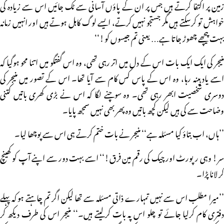
زمین پر اکتفا کرتے ہیں جس پر ان کے پاؤں آسانی سے ٹک جائیں اس سے زیادہ کی
خواہش تو کرسکتے ہیں مگر جستجو نہیں کرتے، ایسے لوگ کاہل ہوتے ہیں اور انہیں زمانہ
بہت پیچھے چھوڑ جاتا ہے… یعنی تم جیسوں کو!‘‘
منیجر کی ایک ایک بات اس کے دل میں اتر رہی تھی، وہ اس گفتگو میں اتنا محو ہوگیا کہ
اسے یاد ہینہ رہا، وہ اس کے پاس کس کام سے آیا تھا۔ اس کے تصور میں منیجر کی
دوسری شخصیت ابھر رہی تھی۔ وہ سوچنے لگا کہ اس نے بڑی کھری باتیں کتنی
وضاحت سے کی ہیں لیکن کچھ باتیں وہ پھر بھی نہیں سمجھ پایا۔
’’ہاں، اب بتاؤ کیا مسئلہ ہے‘‘ منیجر نے بات ختم کرتے ہی اس سے پوچھا لیا۔
سر! وہی رپورٹ اور چیک کی رقم مین فرق!‘‘ اسے بہت دور سے اپنے آپ کو کھینچ
کر لانا پڑا۔
’’میرا مطلب اس سے نہیں تمہارے ذاتی مسئلہ سے تھا لیکن اگر تم چاہتے ہو کہ پہلے
دفتری کام کرلیا جائے تو چلو اس پہ بات کرلیتے ہیں۔‘‘ منیجر اس کی طرف دیکھ کر