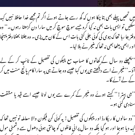
میں تمھیں پہلے بھی بتا چکا ہوں کہ گھ رسے جاتے ہوئے اگر تم مجھے خدا حافظ نہیں کہہ
سکتیں تو ایسی بات بھی نہ کیا کرو جسے سوچ سوچ کر میں سارا دن کڑھتا رہوں۔‘‘ وہ
دفتر جا رہا تھا کہ بیوی کی کوئی جلی کٹی بات اس کے کان میں پڑی۔ وہ جلتا بھنتا دفتر پہنچا
اور ابھی بیٹھا بھی نہ تھا کہ منیجر نے بلا لیا۔
’’پچھلے دو سال کے کھاتوں کا حساب مع چیکوں کی تفصیل کے ٹائپ کر کے لے
آؤ۔‘‘ منیجر نے اسے دیکھتے ہی یوں کہا جیسے وہ جاتے ہی یہ سارا کام پانچ منٹ میں کر
کے لے آئے گا۔
’’جی بہتر!‘‘ کہتے ہوئے وہ منیجر کے کمرے سے یوں لوٹا جیسے اسے قید یا مشقت
سنادی گئی ہو۔
’’دو سالوں کا ریکارڈ اور چیکوں کی تفصیل! یہ کوئی کن فیکون والا معاملہ تو نہیں تھا کہ
کہہ دیا ہوجا اور ہو گیا بلکہ دو سال پرانی فائلوں کو چاٹتی ہوئی دھول سے دشمنی مول