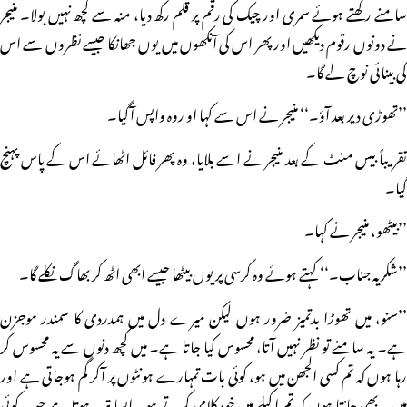
سامنے رکھتے ہوئے سمری اور چیک کی رقم پر قلم رکھ دیا، منہ سے کچھ نہیں بولا۔ منیجر
نے دونوں رقوم دیکھیں اور پھر اس کی آنکھوں میں یوں جھانکا جیسے نظروں سے اس
کی بینائی نوچ لے گا۔
’’تھوڑی دیر بعد آؤ۔‘‘ منیجر نے اس سے کہا او روہ واپس آگیا۔
تقریباً بیس منٹ کے بعد منیجر نے اسے بلایا، وہ پھر فائل اٹھائے اس کے پاس پہنچ
گیا۔
’’بیٹھو، منیجر نے کہا۔
’’شکریہ جناب۔‘‘ کہتے ہوئے وہ کرسی پر یوں بیٹھا جیسے ابھی اٹھ کر بھاگ نکلے گا۔
’’سنو، میں تھوڑا بدتمیز ضرور ہوں لیکن میرے دل میں ہمدردی کا سمندر موجزن
ہے۔ یہ سامنے تو نظر نہیں آتا، محسوس کیا جاتا ہے۔ میں کچھ دنوں سے یہ محسوس کر
رہا ہوں کہ تم کسی الجھن میں ہو، کوئی بات تمہارے ہونٹوں پر آکر گم ہوجاتی ہے اور
میں یہ بھی جانتا ہوں کہ تم اکیلے میں خود کلامی کرتے ہو۔ ایسا تب ہوتا ہے جب کوئی