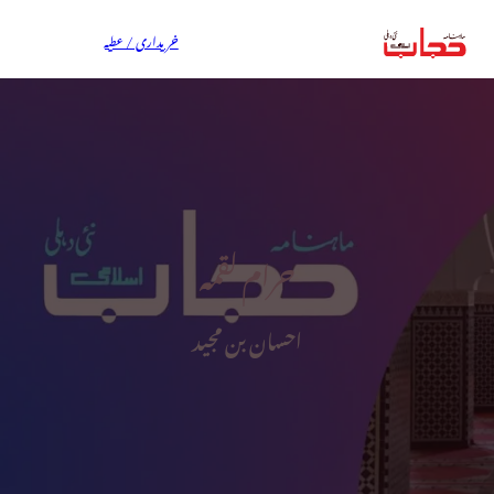
خریداری / عطیہ
حرام لقمہ
احسان بن مجید