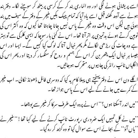
اسے پریشانی ہونے لگی اور وہ الماری بند کر کے کرسی پر بیٹھ کر سوچنے لگا۔ دفتر بند
ہونے سے آدھ گھنٹہ قبل اسے یاد آیا کہ تمام چیک بکیں منیجر کے دفتر کے سیف میں بند
ہوئی ہیں لیکن اس وقت وہ منیجر کے پاس نہیں جانا چاہتا تھا کیوں کہ وہ اکثر اس کی
توہین کرتے ہوئے بدتمیزی پر اتر آتا تھا۔ اس نے کئی بار سوچا کہ ایسی کلرکی سے تو بہتر
ہے وہ چاٹ کی ریڑھی لگالے مگر پھر خیال آتا کہ لوگ کیا کہیں گے۔ ایسا اور اس
جیسا ہر خیال ایک پتھر بن کر اس کے جسم و روح کو سنگسار کر دیتا اور پھر اس کی
انگلیاں ٹائپ رائٹر کی چابیوں پر متحرک ہوجاتیں۔
اگلے دن اس نے دفتر پہنچتے ہی پہلا کام یہ کیا کہ دوسری فائل ڈھونڈ نکالی۔ اب منیجر
کے کمرے میں جانے کے لیے اس کے پاس جواز تھا۔
’’میں اندر آسکتا ہوں؟‘‘ اس نے پردہ ایک طرف سرکا کر منیجر سے پوچھا۔
’’میں نے کل تمہیں ایک ضروری رپورٹ ٹائپ کرنے کے لیے کہا تھا!‘‘ منیجر نے
’’ہاں آؤ‘‘ کے بجائے اس سے سوال کیا تو وہ کڑھ کر رہ گیا۔