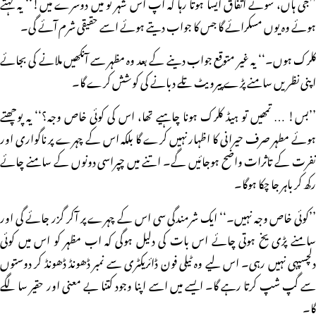
’’جی ہاں، سوئے اتفاق ایسا ہوتا رہا کہ آپ اس شہر تو میں دوسرے میں!‘‘ یہ کہتے
ہوئے وہ یوں مسکرائے گا جس کا جواب دیتے ہوئے اسے حقیقی شرم آئے گی۔
کلرک ہوں۔‘‘ یہ غیر متوقع جواب دینے کے بعد وہ مظہر سے آنکھیں ملانے کی بجائے
اپنی نظریں سامنے پڑے پیرویٹ تلے دبانے کی کوشش کرے گا۔
’’بس! … تمھیں تو ہیڈ کلرک ہونا چاہیے تھا، اس کی کوئی خاص وجہ؟‘‘ یہ پوچھتے
ہوئے مطہر صرف حیرانی کا اظہار نہیں کرے گا بلکہ اس کے چہرے پر ناگواری اور
نفرت کے تاثرات واضح ہوجائیں گے۔ اتنے میں چپراسی دونوں کے سامنے چائے
رکھ کر باہر جا چکا ہوگا۔
’’کوئی خاص وجہ نہیں۔‘‘ ایک شرمندگی سی اس کے چہرے پر آکر گزر جائے گی اور
سامنے پڑی یخ ہوتی چائے اس بات کی دلیل ہوگی کہ اب مظہر کو اس میں کوئی
دلچسپہی نہیں رہی۔ اس لیے وہ ٹیلی فون ڈائریکٹری سے نمبر ڈھونڈ ڈھونڈ کر دوستوں
سے گپ شپ کرتا رہے گا۔ ایسے میں اسے اپنا وجود کتنا بے معنی اور حقیر سا لگے
گا۔