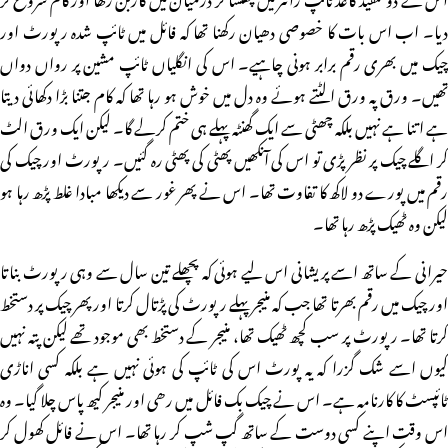
دیا۔ اب اس بات کا خصوصی دھیان رکھنا تھا کہ فائل میں ٹائپ شدہ رپورٹ اور
چیک میں بھری رقم برابر ہونی چاہیے۔ اس کی انگلیاں ٹائپ مشین پر رواں دواں
تھیں۔ ورق پہ ورق الٹتے ہوئے وہ دل میں خوش ہو رہا تھا کہ کام جتنا بڑا دکھائی دیتا
ہے اتنا ہے نہیں بلکہ چھٹی سے ایک گھنٹہ پہلے ہی ختم کرلے گا۔ لیکن ایک ورق الٹ
کر اگلے چیک پر نظر پڑی تو اس کی آنکھیں پھٹی کی پھٹی رہ گئیں۔ رپورٹ اور چیک کی
رقم میں پورے دو لاکھ کا تفاوت تھا۔ اس نے پھر غور سے دیکھا مبادا غلط پڑھ رہا ہو
لیکن وہ ٹھیک پڑھ رہا تھا۔
حیرانی کے ساتھ اسے پریشانی اس لیے ہوئی کہ پچھلے تین سال سے وہی رپورٹ بناتا
اور چیک میں رقم بھرتا تھا جب کہ منیجر پہلے رپورٹ کی پڑتال کرتا اور پھر چیک پر دستخط
کرتا تھا۔ رپورٹ پر سب کچھ ٹھیک تھا، منیجر کے دستخط بھی موجود تھے لیکن پتہ نہیں
کیوں اسے شک گزرا کہ یہ پورٹ اس کی ٹائپ کی ہوئی نہیں ہے بلکہ کسی اناڑی
ٹائپسٹ کا کارنامہ ہے۔ اس نے چیک بک فائل میں رھی اور منیجر کیھ پاس چلا گیا۔ وہ
اس وقت اپنے کسی دوست کے ساتھ گپ شپ کر رہا تھا۔ اس نے فائل کھول کر