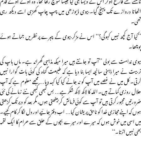
ناشتے سے فارغ ہوکر اس نے ویسا ہی کیا جیسا سوچ رکھا تھا، وہ ہولے ہولے قدم
اٹھاتا دروازے تک پہنچ گیا۔ بیوی ڈیوڑھی میں چپ چاپ کھڑی اسے دیکھ رہی
تھی۔
’’کیا آج کچھ نہیں کہوگی؟‘‘ اس نے مڑکر بیوی کے چہرے پر نظریں جماتے ہوئے
پوچھا۔
بیوی ندامت سے بولی ’’آپ تو جانتے ہیں میرا میکہ مذہبی گھرانہ ہے۔ ماں باپ کی
تربیت نے میرا ذہنی سانچہ ایسا بنا دیا ہے کہ طبیعت گناہ کی کوئی بات گوارا نہیں
کرتی۔ کل میں نے غصے میں آپ کو نہ جانے کیا کیا کہہ دیا… مجھے معلوم ہے کہ آپ
حلال روزی کماتے ہیں۔ اللہ کا لاکھ لاکھ شکر ہے… بس کبھی کبھی نئے زمانے کی نئی
ضرورتیں مجبور کرتی ہیں تو آپ سے کوئی فرمائش کر بیٹھتی ہوں، مگر بعد کو دیر تک کڑھتی
ہوں کہ اپنے مجازی خدا کو ناحق پریشان کیا… اب دفتر جائیے اور دل لگا کر کام کجیے۔
میں اسی میں خوش ہوں کہ میرے اور میرے بچوں کے حلق سے حرام کا ایک لقمہ
بھی نہیں اترتا۔‘‘