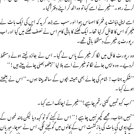
کرتے رہو۔‘‘ منیجر نے اسے کہا تو وہ اٹھ کر اپنے دفتر آگیا۔
اسے اپنی ذہانت پر فخر کا احساس ہوا اور سب سے بڑھ کر یہ کہ اس کی ایک بات نے
منیجر کو اس کا قائل کرلیا تھا۔ ایک گھنٹے کا باقی کام اس نے نصف گھنٹے میں کیا اور اب
رپورٹ پر منیجر کے دستخط باقی تھے۔
وہ رپورٹ فائل میں لگا کر منیجر کے پاس لے گیا۔ اس نے جائزہ لیتے ہوئے دستخط
کردیے۔ وہ واپس جانے لگا تو منیجر نے اسے بلا لیا ’’بیٹھو بھئی چائے پیتے ہیں!‘‘
’’شکریہ جناب! شام کی چائے بھی ہمیشہ بچوں کے ساتھ پیتا ہوں۔‘‘ اس نے بیٹھتے
ہوئے کہا۔
’’اب کہو تمہیں کتنی رقم چاہیے؟‘‘ منیجر نے اچانک اسے کہا۔
’’نہیں جناب، مجھے کچھ نہیں چاہیے!‘‘ اس نے کہنے کو تو کہہ دیا لیکن چند لمحوں کے
لیے بیوی کی بات کی بازگشت اس کے کانوں میں گونجنے لگی، اس نے سوچا، مہربان