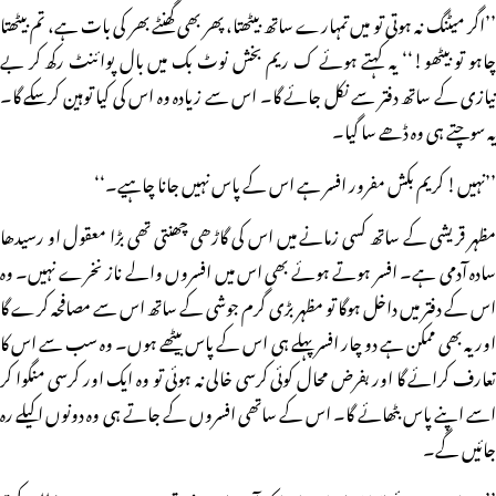
’’اگر میٹنگ نہ ہوتی تو میں تمہارے ساتھ بیٹھتا، پھر بھی گھنٹے بھر کی بات ہے، تم بیٹھتا
چاہو تو بیٹھو!‘‘ یہ کہتے ہوئے ک ریم بخش نوٹ بک میں بال پوائنٹ رکھ کر بے
نیازی کے ساتھ دفتر سے نکل جائے گا۔ اس سے زیادہ وہ اس کی کیا توہین کرسکے گا۔
یہ سوچتے ہی وہ ڈھے سا گیا۔
’’نہیں! کریم بکش مفرور افسر ہے اس کے پاس نہیں جانا چاہیے۔‘‘
مظہر قریشی کے ساتھ کسی زمانے میں اس کی گاڑھی چھنتی تھی بڑا معقول او رسیدھا
سادہ آدمی ہے۔ افسر ہوتے ہوئے بھی اس میں افسروں والے ناز نخرے نہیں۔ وہ
اس کے دفتر میں داخل ہوگا تو مظہر بڑی گرم جوشی کے ساتھ اس سے مصافحہ کرے گا
اور یہ بھی ممکن ہے دو چار افسر پہلے ہی اس کے پاس بیٹھے ہوں۔ وہ سب سے اس کا
تعارف کرائے گا اور بفرض محال کوئی کرسی خالی نہ ہوئی تو وہ ایک اور کرسی منگوا کر
اسے اپنے پاس بٹھائے گا۔ اس کے ساتھی افسروں کے جاتے ہی وہ دونوں اکیلے رہ
جائیں گے۔