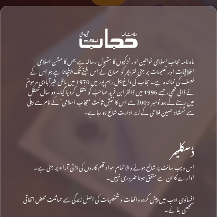
ماہ نامہ حجاب اسلامی خواتین اور لڑکیوں کا مقبول رسالہ ہے جس کا مشن اسلامی
اخلاقیات اور تعلیمات پر مبنی لٹریچر کو سماج کے اس طبقے تک پہنچانا ہے جو اس کے
نصف کی نمائندہ ہے۔ حجاب کی داغ بیل رام پور میں 1970 میں مائل خیرآبادی مرحومؒ
نے ڈالی تھی، جسے 1996 میں ڈاکٹر ابن فرید صاحبؒ کو منتقل کردیا گیا۔ دو سال تعطل
میں رہنے کے بعد نومبر 2003 سے اس کا نقشِ ثالث ‘حجاب اسلامی’ کے نام سے دہلی
سے شمشاد حسین فلاحی کے زیرِ ادارت شائع ہو رہا ہے۔
ڈسکلیمر
اس ویب سائٹ پر شائع ہونے والا تمام مواد قلم کاروں کی ذاتی آراء پر مبنی ہے۔
ادارے کا ان سے متفق ہونا ضروری نہیں۔
افسانوی ادب میں پیش کردہ واقعات و شخصیات کی اصل زندگی سے مماثلت محض اتفاقی
سمجھی جائے۔