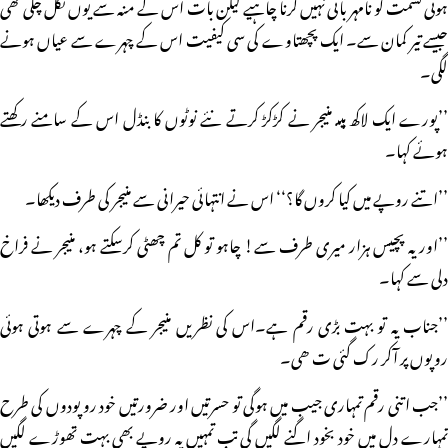
ہوتی قسمت کو نامہربانی نہیں کرنا چاہیے لیکن بات اس کے منہ سے یوں نکل چکی تھی
جیسے تیر کمان سے۔ ایک پچھتاوے کی سی کیفیت اس کے چہرے سے عیاں ہونے
لگی۔
’’پورے ایک لاکھ ہیںـ منیجر نے کڑکڑ کرتے نئے نوٹوں کا بنڈل اس کے سامنے رکھتے
ہوئے کہا۔
’’اتنے روپے میں کیا کروں گا؟‘‘ اس نے انتہائی حیرانی سے منیجر کی طرف دیکھا۔
’’اور یہ پچیس ہزار میری طرف سے! چاہو تو کل تم چھٹی کرسکتے ہو، منیجر نے فراخ
دلی سے کہا۔
’’جناب یہ تو بہت بڑی رقم ہے۔اس کی نظریں منیجر کے چہرے سے ہوتی ہوئی
روپوں پر آکر رک گئی ت ھی۔
’’جب اتنی رقم تمہاری جیب میں ہوگی تو حسرتیں اور ضرورتیں خود رو پودوں کی طرح
تمہارے دل میں خود بخود اگنے لگیں گی تب تمہیں یہ روپے بھی بہت تھوڑے لگیں