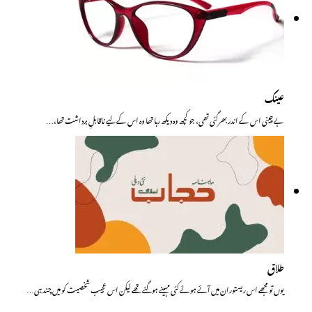
عینک
بے چینی اس کے اندر بھرگئی تھی، جو کچھ وہ دیکھ رہا تھا وہ اس کے لیے ناقابلِ برداشت تھا،…
طلاق
یوں تو مجھے اس ریستوران میں آئے ہوئے کئی مہینے ہوگئے تھے لیکن اس عجیب شخصیت کو میں چند ہی…