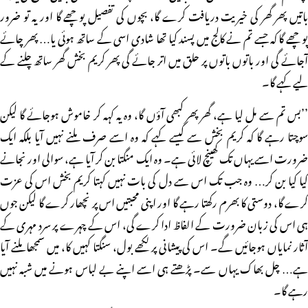
باتیں پھر گھر کی خیریت دریافت کرے گا، بچوں کی تفصیل پوچھے گا اور یہ تو ضرور
پوچھے گا کہ جسے تم نے کالج میں پسند کیا تھا شادی اسی کے ساتھ ہوئی یا… پھر چائے
آجائے گی اور باتوں باتوں پر حلق میں اتر جائے گی پھر کریم بخش گھر ساتھ چلنے کے
لیے کہے گا۔
’’بس تم سے مل لیا ہے، گھر پھر کبھی آؤں گا، وہ یہ کہہ کر خاموش ہوجائے گا لیکن
سوچتا رہے گا کہ کریم بخش سے کیسے کہے کہ وہ اسے صرف ملنے نہیں آیا بلکہ ایک
ضرورت اسے یہاں تک کھینچ لائی ہے۔ وہ ایک منگتا بن کر آیا ہے، سوالی اور نجانے
کیا کیا بن کر… وہ جب تک اس سے دل کی بات نہیں کہتا کریم بخش اس کی عزت
کرے گا، دوستی کا بھرم رکھتا رہے گا اور اپنی محبتیں اس پر نچھار کرے گا لیکن جوں
ہی اس کی زبان ضرورت کے الفاظ ادا کرے گی، اس کے چہرے پر سرد مہری کے
آثار نمایاں ہوجائیں گے۔ اس کی پیشانی پر لکھے بول، سنگتا کہیں کا، میں سمجھا ملنے آیا
ہے… چل بھاک یہاں سے۔ پڑھتے ہی اسے اپنے بے لباس ہونے میں شبہ نہیں
رہے گا۔