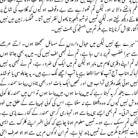
غم بانٹنے والا نہ ہو، لیکن تم تھوڑے سے بے وقوف ہو کیوں کہ گلاب کی شاخ پر
کانٹے دیکھ لیتے ہو، لیکن تمہیں خوشبو بکھیرتا پھول نظر نہیں آتا۔ غمگسار زمین میں نہیں
اگتا، تلاش کرنا پڑتا ہے مگر تم میں جستجو کی ہمت نہیں۔
’’میرے بچے نہیں لیکن میں عیال داروں کے مسائل سمجھتا ہوں۔ اتنے عرصے
سے میرا غضب تم پر برس رہا ہے، تم نے کبھی اف نہیں کی۔ میں یہ بھی جانتا ہوں
کہ تم اپنے دفتری کام میں ماہر ہو لیکن تم میں ایک کمی ضرور ہے، تم نے کبھی یہ نہیں
کہا کہ جناب آج آپ کا موڈ اچھا ہے یا آپ اچھے لگ رہے ہیں۔ یہ چاپلوسی یا خوشامد
نہیں ہوتی بلکہ دفتری آداب ہیں اور تمھیں ایک بات اور بھی بتاؤں، پیاسا سمندر کے
کنارے بیٹھ کر یہ کہتا رہے کہ میں پیاسا ہوں، میں پیاسا ہوں تو اس میں سمندر کا کوئی
دوش نہیں کیوں کہ وہ دیکھتا ہے نہ سنتا ہے، اس کی کوئی لہر پیاسے کے حلق میں خود
نہیں اترتی۔ تم بھی ایسے ہی پیاسے ہو، تمہاری کرسی سمندر کے کنارے پڑی ہے،
لیکن تم سسک رہے ہو۔ تمہیں معلوم ہونا چاہیے کہ کوئی افسر اپنے کلرک سے ایسی
بات نہیںکرتا مگر میں نے تمہیں پڑھ لیا ہے، تم ان لوگوں م یں سے ہو جو صرف اتنی