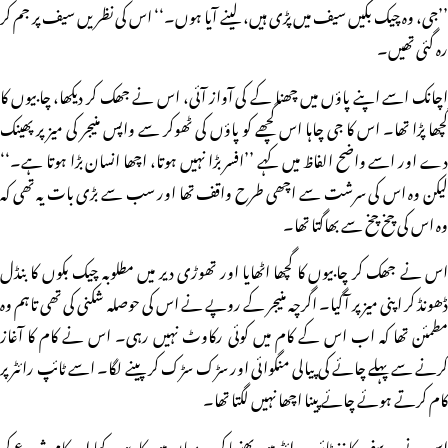
’’جی، وہ چیک بکیں سیف میں پڑی ہیں، لینے آیا ہوں۔‘‘ اس کی نظریں سیف پر جم کر
رہ گئی تھیں۔
اچانک اسے اپنے پاؤں میں چھنا کے کی آواز آئی، اس نے جھک کر دیکھا، چابیوں کا
گچھا پڑا تھا۔ اس کا جی چاہا اس گچھے کو پاؤں کی ٹھوکر سے واپس منیجر کی میز پر پھینک
دے اور اسے واضح الفاظ میں کہے ’’افسر بڑا نہیں ہوتا، اچھا انسان بڑا ہوتا ہے۔‘‘
لیکن وہ اس کی سرشت سے اچھی طرح واقف تھا اور سب سے بڑی بات یہ تھی کہ
وہ اس کی چخ چخ سے بھاگتا تھا۔
اس نے جھک کر چابیوں کا گچھا اٹھایا اور تھوڑی دیر میں مطلوبہ چیک بکوں کا بنڈل
ڈھونڈ کر اپنی میز پر آگیا۔ اگرچہ منیجر کے روپے نے اس کی حوصلہ شکنی کی تھی تاہم وہ
مطمئن تھا کہ اب اس کے کام میں کوئی رکاوٹ نہیں رہی۔ اس نے کام کا آغاز
کرنے سے پہلے چائے کی پیالی منگوائی اور سڑک سڑک کر پینے لگا۔ اسے ٹائپ رائٹر پر
کام کرتے ہوئے چائے پینا اچھا نہیں لگتا تھا۔
اس نے دو سفید کاغذ ٹائپ رائٹر میں پھنسا کر درمیان میں کاربن رکھا اور کام شروع کر