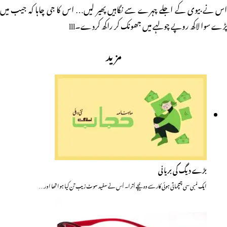
اس نے بیوی کے اجلے چہرے سے نگاہیں پھیر لیں… اس کا جی چاہا کہ جیب میں
پڑے سوا لاکھ روپے چولہے میں جھونک کر راکھ کردے۔lll
مزید
بڑے دیگ کی بریانی
ایک لمبی سی چمچماتی ہوئی کار سے وہ نیچے اُترا۔ اُس نے سفید سوٹ زیب تن کیا ہوا تھا اور…