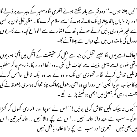
’’میں چلتا ہوں۔‘‘ وہ دفتر سے باہر نکلتے ہوئے آخری نگاہ مظہر کے چہرے پر ڈالے گا
اور اپنا دایاں ہاتھ پیشانی تک لاتے ہوئے اسے سلام کرے گا۔ مظہر ٹیلی فون پر کسی
سے غیر ضروری باتیں کرتے ہوئے ہاتھ کے اشارے سے الوداع کہہ دے گا۔ یوں
وہ دل کی بات دل میں لیے وہاں سے چلا آئے گا۔
اچانک اسے یوں لگا جیسے تخیل کی دنیا سے نکل کر حقیقت کے آنگن میں آگیا ہو، یوں
وقتی طور پر اسے ذہنی اذیت سے نجات مل گئی۔ وہ اٹھا اور ریکارڈ روم جاکر مطلوبہ
فائلیں تلاش کرنے لگا۔ تھوڑی سی تگ و دو کے بعد وہ ایک فائل حاصل کرنے
میںکامیاب ہوگیا لیکن اس دوران وہ اتنی دھول پھانک چکا تھا کہ دوسری ڈھونڈنے کی
ہمت نہ رہی مگر چھٹی میں ابھی دو گھنٹے پڑے تھے۔
’’کیوں نہ چیک بکیں تلاش کرلی جائیں!‘‘ اس نے سوچا اور الماری کھول کر کھڑا
ہوگیا۔ سب سے اوپر والا خانہ، نہیں… اس سے نیچے والا نہیں… خانہ نمبر تین، اس
میں بھی نہیں… آخری اور سب سے نیچے والا خانہ، بالکل نہیں…