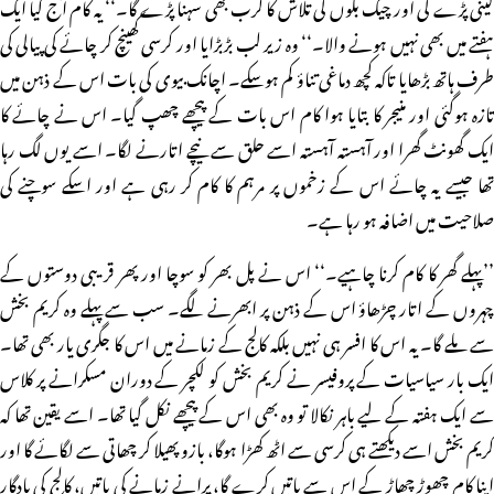
لینی پڑے گی اور چیک بکوں کی تلاش کا کرب بھی سہنا پڑے گا۔‘‘ یہ کام آج کیا ایک
ہفتے میں بھی نہیں ہونے والا۔‘‘ وہ زیر لب بڑبڑایا اور کرسی کھینچ کر چائے کی پیالی کی
طرف ہاتھ بڑھایا تاکہ کچھ دماغی تناؤ کم ہوسکے۔ اچانک بیوی کی بات اس کے ذہن میں
تازہ ہوگئی اور منیجر کا بتایا ہوا کام اس بات کے پیچھے چھپ گیا۔ اس نے چائے کا
ایک گھونٹ گھرا اور آہستہ آہستہ اسے حلق سے نیچے اتارنے لگا۔ اسے یوں لگ رہا
تھا جیسے یہ چائے اس کے زخموں پر مرہم کا کام کر رہی ہے اور اسکے سوچنے کی
صلاحیت میں اضافہ ہو رہا ہے۔
’’پہلے گھر کا کام کرنا چاہیے۔‘‘ اس نے پل بھر کو سوچا اور پھر قریبی دوستوں کے
چہروں کے اتار چڑھاؤ اس کے ذہن پر ابھرنے لگے۔ سب سے پہلے وہ کریم بخش
سے ملے گا۔ یہ اس کا افسر ہی نہیں بلکہ کالج کے زمانے میں اس کا جگری یار بھی تھا۔
ایک بار سیاسیات کے پروفیسر نے کریم بخش کو لکچر کے دوران مسکرانے پر کلاس
سے ایک ہفتہ کے لیے باہر نکالا تو وہ بھی اس کے پیچھے نکل گیا تھا۔ اسے یقین تھا کہ
کریم بخش اسے دیکھتے ہی کرسی سے اٹھ کھڑا ہوگا، بازو پھیلا کر چھاتی سے لگائے گا اور
اپنا کام چھوڑ چھاڑ کے اس سے باتیں کرے گا، پرانے زمانے کی باتیں، کالج کی یادگار