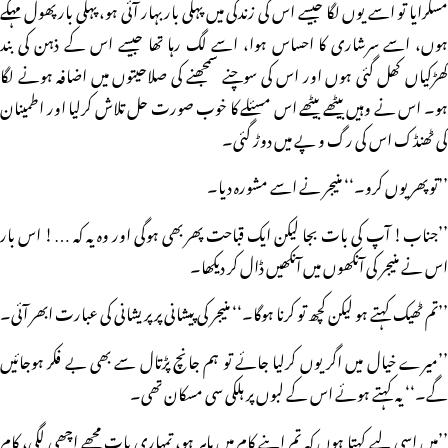
مسکرایا تو اسے یوں لگا جیسے اس کی زندگی میں پہلی بار بہار آئی ہو، پہلی بار پھول مہکے
ہوں، اسے سرشاری کا احساس ہوا، اسے لگ رہا تھا جیسے اس کے ذہن کی بند
کھڑکیاں کھل گئی ہوں اور اس کی سوچنے سمجھنے کی صلاحیتوں میں اضافہ ہونے لگا
ہو۔ اس نے وہیں بیٹھے بیٹھے اس مسئلے کا خوب صورت حل تلاش کرلیا اور اطمینان
کی ٹھنڈک اس کی رگ و پے میں دوڑ گئی۔
’’توپھر یوں کرو۔‘‘ منیجر نے اسے مشورہ دیا۔
’’جناب! آپ کی بات بجا لیکن ایک قباحت پھر بھی ہوگی اور وہ یہ کہ …! اس بار
اس نے منیجر کی آنکھوں میں آنکھیں ڈال کر دیکھا۔
’’تم ٹھیک کہتے ہو لیکن کچھ تو کرنا ہوگا۔‘‘ منیجر کی پیشانی پر پریشانی کی عبارت ابھر آئی۔
’’میرے خیال میں اگر یوں کرلیا جائے تو ہم جانچ پڑتال سے بھی بے فکر ہوجائیں
گے۔‘‘ یہ کہتے ہوئے اس کے لبوں پر ہلکی سی مسکان تھی۔
’’میں اسی لیے کہتا ہوں کہ تم اپنے کام میں ماہر ہو، تمہاری بات مجھے اچھی لگی، کام