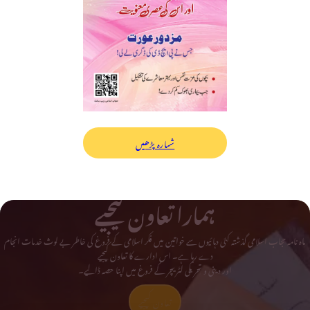
شمارہ پڑھیں
ہمارا تعاون کیجیے
ماہ نامہ حجاب اسلامی گذشتہ کئی دہائیوں سے خواتین میں فکر اسلامی کے فروغ کی خاطر بے لوث خدمات انجام
دے رہا ہے۔ اس ادارے کا تعاون کیجیے
اور دینی و تحریکی لٹریچر کے فروغ میں اپنا حصہ ڈالیے۔
تعاون کیجیے