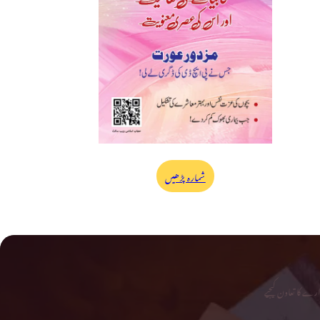
شمارہ پڑھیں
رے کا تعاون کیجیے