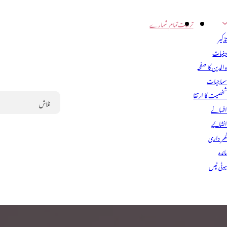
تربیت
تمام شمارے
ذکیر
ینیات
الدین کا صفحہ
ماجیات
خصیت کا ارتقا
فسانے
Search
نشائیے
ھر داری
ائدہ
یوٹی ٹپس