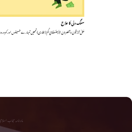
سنگ دلی کا علاج
ھَلْ تُرْزَقُوْنَ وَ تُنْصَرُوْنَ اِلاَّ بِضُعَفَائِ کُمْ (بخاری) تمھیں تمہارے ضعیفوں 
ماہ نامہ حجاب اسلا