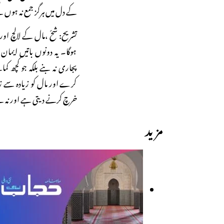
کے دل میں ہرگز جمع نہ ہوں
تشریح: شحّ ،مال کے لالچ اور ب
ہوگا۔ یہ دونوں باتیں ایمان 
پجاری نہ بنے بلکہ جو کچھ 
کرے اور مال کو زیادہ سے زیاد
خرچ کرنے دیتی ہے اور نہ بے
مزید