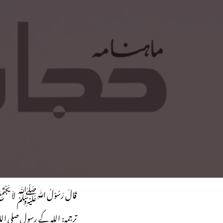
قَالَ رَسُوْلُ اللّٰہِﷺ لاَ یَجْتَمِعُ الش
ترجمہ: اللہ کے رسول صلی اللہ