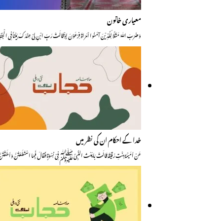
معیاری خاتون
وَضَرَبَ اللّٰہُ مَثَلًا لِّلَّذِیْنَ آمَنُوا اْمَرَاۃَ فِرْعَوْنَ إِذْ قَالَتْ رَبِّ ابْنِ لِیْ عِنْدَکَ بَیْتاً فِی الْجَنَّ
خدا کے احکام ان کی نظر میں
عَنْ اُمَیْمَۃَ بِنْتِ رُقَیْقَہَ قَالَتْ بَایَعْتُ النَّبِیَّ ﷺ فِیْ نِسْــوَۃٍ فَــقَالَ فَبِمَا اسْتَطَعْتُنَّ وَاَطَقْتُنّ