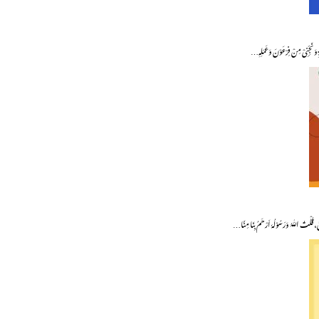
ۃِ وَنَجِّنِیْ مِنْ فِرْعَوْنَ وَعَمَلِہٖ…
َ، قُلْتُ اللّٰہُ وَرَسُوْلُہٗ اَرْحَمُ بِنَا مِنَّا…