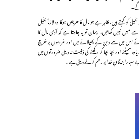
 گے۔
خیلی کو کہتے ہیں، ظاہر ہے جو مال کا حریص ہوگا وہ لازماً بخیل
سے میل نہیں کھاتیں، ایمان تو یہ چاہتا ہے کہ آدمی مال کا
کمائے اس میں سے دین کے پھیلانے میں اور غریبوں پر خرچ
ہ سمیٹنے اور بچا بچا کر رکھنے کی ذہنیت نہ دینی ضرورتوں میں
 سہارا بندگانِ خدا پر رحم کرنے دیتی ہے۔