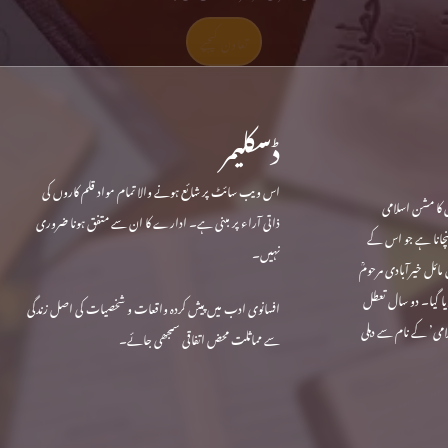
تعاون کیجیے
ڈسکلیمر
اس ویب سائٹ پر شائع ہونے والا تمام مواد قلم کاروں کی
 کا مشن اسلامی
ذاتی آراء پر مبنی ہے۔ ادارے کا ان سے متفق ہونا ضروری
ہنچانا ہے جو اس کے
نہیں۔
ندہ ہے۔ حجاب کی داغ بیل رام پور میں 1970 میں مائل خیرآبادی مرحومؒ
نتقل کردیا گیا۔ دو سال تعطل
افسانوی ادب میں پیش کردہ واقعات و شخصیات کی اصل زندگی
‘حجاب اسلامی’ کے نام سے دہلی
سے مماثلت محض اتفاقی سمجھی جائے۔