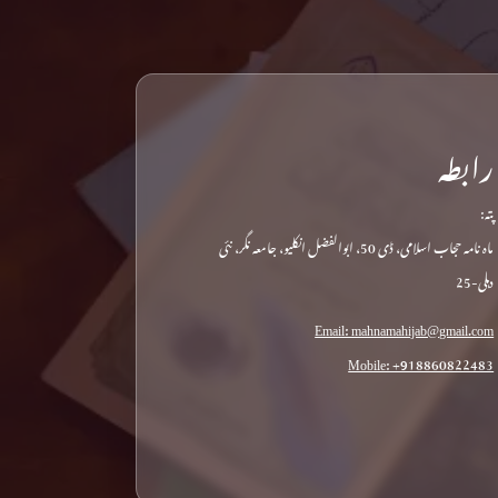
رابطہ
پتہ:
ماہ نامہ حجاب اسلامی، ڈی 50، ابوالفضل انکلیو، جامعہ نگر، نئی
دہلی-25
Email: mahnamahijab@gmail.com
Mobile: +918860822483