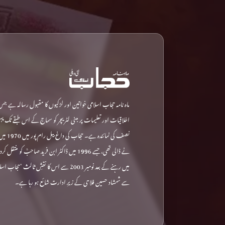
ماہ نامہ حجاب اسلامی خواتین اور لڑکیوں کا مقبول رسالہ ہے جس
اخلاقیات اور تعلیمات پر مبنی لٹریچر کو سماج کے اس طبقے تک پ
نصف کی نمائ
نے ڈالی تھی، جسے 1996 میں ڈاکٹر ابن فرید صاحبؒ کو م
میں رہنے کے بعد نومبر 2003 سے اس کا نقشِ ثالث 
سے شمشاد حسین فلاحی کے زیرِ ادارت شائع ہو رہا ہے۔