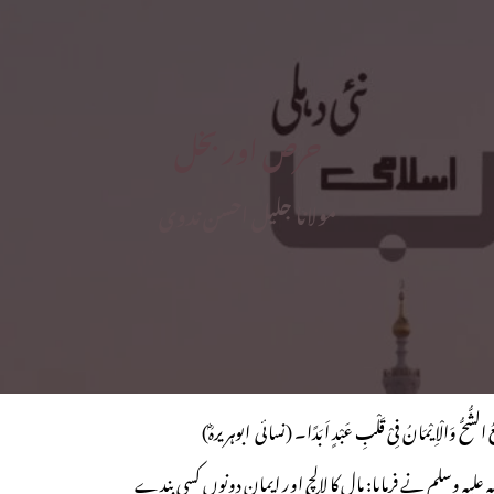
حرص اور بخل
مولانا جلیل احسن ندوی
ُّحُّ وَالْاِیْمَانُ فِیْ قَلْبِ عَبْدٍ اَبَدًا۔ (نسائی ـــــ ابوہریرہؓ)
 علیہ وسلم نے فرمایا: مال کا لالچ اور ایمان دونوں کسی بندے