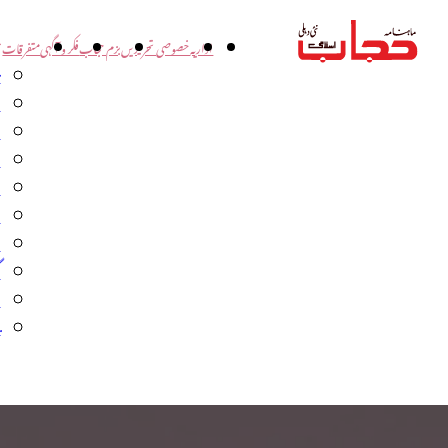
اداریہ
خصوصی تحریریں
بزم حجاب
فکر و آگہی
متفرقات
ت
د
و
س
ش
ا
ا
گ
م
ب