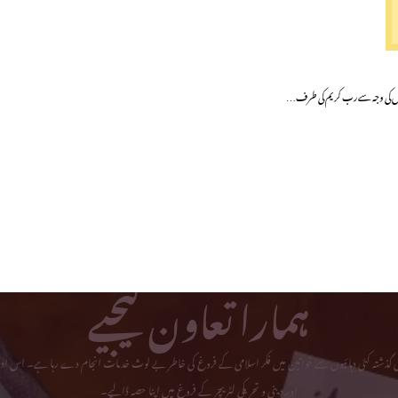
اور کمزوروں کی وجہ سے رب کریم کی طرف…
ہمارا تعاون کیجیے
می گذشتہ کئی دہائیوں سے خواتین میں فکر اسلامی کے فروغ کی خاطر بے لوث خدمات انجام دے رہا ہے۔ اس ادا
اور دینی و تحریکی لٹریچر کے فروغ میں اپنا حصہ ڈالیے۔