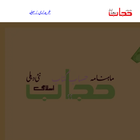
خریداری / عطیہ
حساب کتاب
؟؟