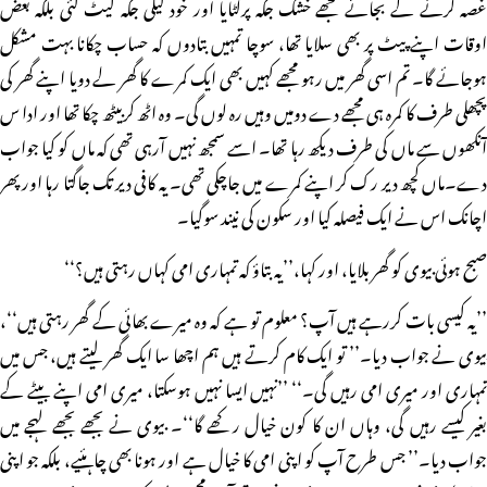
غصہ کرنے کے بجائے تجھے خشک جگہ پرلٹایا اور خود گیلی جگہ لیٹ گئی بلکہ بعض
اوقات اپنے پیٹ پر بھی سلایا تھا، سوچا تمہیں بتادوں کہ حساب چکانا بہت مشکل
ہوجائے گا۔ تم اسی گھر میں رہو مجھے کہیں بھی ایک کمرے کا گھر لے دویا اپنے گھر کی
پچھلی طرف کا کمرہ ہی مجھے دے دومیں وہیں رہ لوں گی۔ وہ اٹھ کربیٹھ چکا تھا اور ادا س
آنکھوں سے ماں کی طرف دیکھ رہا تھا۔ اسے سمجھ نہیں آرہی تھی کہ ماں کو کیا جواب
دے۔ماں کچھ دیر رک کر اپنے کمرے میں جاچکی تھی۔ یہ کافی دیر تک جاگتا رہا اور پھر
اچانک اس نے ایک فیصلہ کیا اور سکون کی نیند سوگیا۔
صبح ہوئی بیوی کو گھر بلایا، اور کہا،’’یہ بتاؤ کہ تمہاری امی کہاں رہتی ہیں؟‘‘
’’یہ کیسی بات کررہے ہیں آپ؟ معلوم تو ہے کہ وہ میرے بھائی کے گھر رہتی ہیں‘‘،
بیوی نے جواب دیا۔’’ تو ایک کام کرتے ہیں ہم اچھا سا ایک گھر لیتے ہیں، جس میں
تمہاری اور میری امی رہیں گی۔‘‘ ’’نہیں ایسا نہیں ہوسکتا، میری امی اپنے بیٹے کے
بغیر کیسے رہیں گی، وہاں ان کا کون خیال رکھے گا‘‘۔ بیوی نے بجھے بجھے لہجے میں
جواب دیا۔’’ جس طرح آپ کو اپنی امی کا خیال ہے اور ہونا بھی چاہئیے، بلکہ جو اپنی