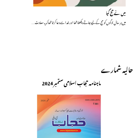
میں نے حج کیا
میں ہر سال لوگوں کو حج کے لیے جاتے دیکھتا تھا اور خدا سے دعا کرتا تھا کہ یہ سعادت…
حالیہ شمارے
ماہنامہ حجاب اسلامی ستمبر 2024