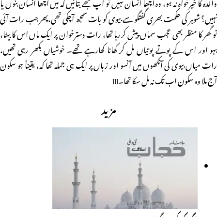
والدہ کا خیرخواہ نہ ہو، وہ اچھا انسان نہیں تو آپ مجھے بتائیں کہ میں اچھا انسان بنوں یا
نہیں؟ شوہر کی حکمت بھری گفتگو سے بیوی کو بات سمجھ آچکی تھی،پھر جب رات آئی
تو گھر کا منظر بھی عجب سماں پیش کررہا تھا، رات دسترخوان پر ایک ماں اس کا بیٹا،
بہو اور اس کے پوتے پوتیاں مل کر کھانا کھارہے تھے۔ خوشیاں بکھر رہی تھیں،
رات میاں بیوی کی آنکھوں میں آنسو اور زباں پر ایک ہی جملہ تھا کہ، یقیناً جو سکون
آج ملا وہ سکون اب تک نہ مل سکا تھا۔lll
مزید