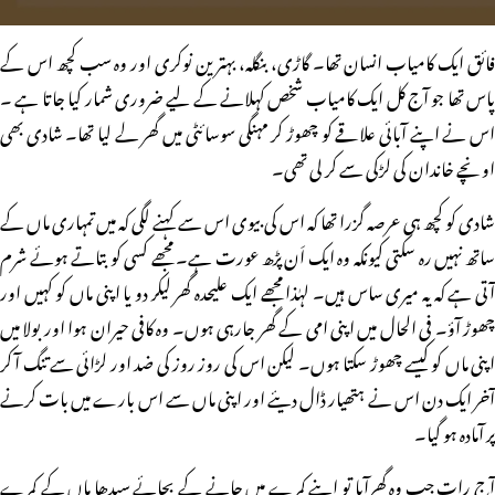
فائق ایک کامیاب انسان تھا۔ گاڑی، بنگلہ، بہترین نوکری اور وہ سب کچھ اس کے
پاس تھا جو آج کل ایک کامیاب شخص کہلانے کے لیے ضروری شمار کیا جاتا ہے ۔
اس نے اپنے آبائی علاقے کو چھوڑ کر مہنگی سوسائٹی میں گھر لے لیا تھا۔ شادی بھی
اونچے خاندان کی لڑکی سے کر لی تھی۔
شادی کو کچھ ہی عرصہ گزرا تھا کہ اس کی بیوی اس سے کہنے لگی کہ میں تمہاری ماں کے
ساتھ نہیں رہ سکتی کیونکہ وہ ایک اَن پڑھ عورت ہے۔ مجھے کسی کو بتاتے ہوئے شرم
آتی ہے کہ یہ میری ساس ہیں۔ لہٰذا مجھے ایک علیحدہ گھر لیکر دو یا اپنی ماں کو کہیں اور
چھوڑ آؤ۔ فی الحال میں اپنی امی کے گھر جارہی ہوں۔ وہ کافی حیران ہوا اور بولا میں
اپنی ماں کو کیسے چھوڑ سکتا ہوں۔ لیکن اس کی روز روز کی ضد اور لڑائی سے تنگ آ کر
آخر ایک دن اس نے ہتھیار ڈال دیئے اور اپنی ماں سے اس بارے میں بات کرنے
پر آمادہ ہو گیا۔
آج رات جب وہ گھرآیا تو اپنے کمرے میں جانے کے بجائے سیدھا ماں کے کمرے