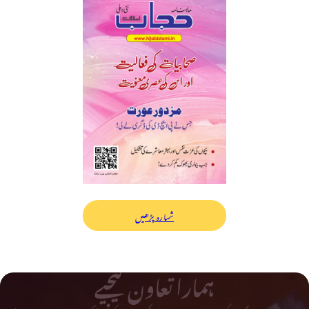
شمارہ پڑھیں
ہمارا تعاون کیجیے