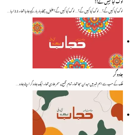
لوگ کیا کہیں گے!!
لوگ کیا کہیں گے؟…لوگ کیا کہیں گے؟…لوگ کیا کہیں گے؟ جلیل یہ جملے بار بار کہے جارہا تھا۔ بڑبڑا رہا…
جادوگر
ملک کے سب سے اہم شہر میں میدان سجا تھا۔ تمام مجمع پر سحر طاری تھا۔ ایک جادوگر اپنے جادو…