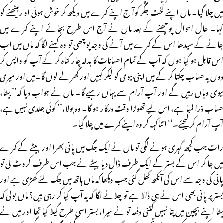
میں چلا گیا۔ ماں اپنے لخت جگر کوآ ج اپنے کمرے میں دیکھ کر خوش ہوئی او ربیٹھنے کو
کہا۔ حال احوال پوچھنے کے بعد ماں نے آج اس طرح بجائے اپنے کمرے میں
جانے کے سیدھا اس کے کمرے میں آنے کی وجہ پوچھی تو وہ کہنے لگا کہ ماں میں اب
اس قابل ہو گیا ہوں کہ آپ کے تمام احسانات کا بدلہ چار گناہ کر کے آپ کو واپس کر
دوں یہ حساب چکتا کر کے میں اپنی بیوی کو لیکر کہیں اور گھر لے لوں گا۔میں اور میری
بیوی وہاں رہیں گے اور آپ آرام سے یہاں رہیے گا۔ ماں نے جواب دیا کہ’’ بیٹا،
حساب ذرا لمبا ہے، اس لیے تھوڑا وقت درکار ہو گا۔ وہ بولا،’’ کوئی جلدی نہیں ہے،
آپ آرام کر لیجئے۔‘‘ اتناکہہ کر وہ اپنے کمرے میں چلا گیا۔
رات جب کچھ گہری ہونے لگی تو ماں نے ایک جگ میں پانی بھرا اور بیٹے کے کمرے
میں جا کر اس کے بستر کے ایک طرف ڈال دیا بیٹے نے جب اس طرف کروٹ لی تو
پانی کی وجہ سے اس کی آنکھ کھل گئی جب دیکھا کہ ماں ہاتھ میں جگ لئے کھڑی ہے اور
بستر پر پانی بھی اس نے ہی ڈالا ہے تو چلانے لگا کہ یہ آپ کیا کر رہی ہیں؟ ماں بولی کہ
بیٹا اپنے بچپن میں پتا نہیں کتنی دفعہ تو نے میرا، بستر اسی طرح گیلا کیا تھا اور میں نے