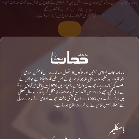
ماہ نامہ حجاب اسلامی گذشتہ کئی دہائیوں سے خواتین میں فکر اسلامی کے فروغ کی خاطر بے لوث خدمات انجام
دے رہا ہے۔ اس ادارے کا تعاون کیجیے
اور دینی و تحریکی لٹریچر کے فروغ میں اپنا حصہ ڈالیے۔
تعاون کیجیے
ماہ نامہ حجاب اسلامی خواتین اور لڑکیوں کا مقبول رسالہ ہے جس کا مشن اسلامی
اخلاقیات اور تعلیمات پر مبنی لٹریچر کو سماج کے اس طبقے تک پہنچانا ہے جو اس کے
نصف کی نمائندہ ہے۔ حجاب کی داغ بیل رام پور میں 1970 میں مائل خیرآبادی مرحومؒ
نے ڈالی تھی، جسے 1996 میں ڈاکٹر ابن فرید صاحبؒ کو منتقل کردیا گیا۔ دو سال تعطل
میں رہنے کے بعد نومبر 2003 سے اس کا نقشِ ثالث ‘حجاب اسلامی’ کے نام سے دہلی
سے شمشاد حسین فلاحی کے زیرِ ادارت شائع ہو رہا ہے۔
ڈسکلیمر