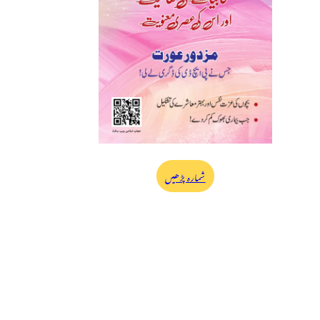
شمارہ پڑھیں