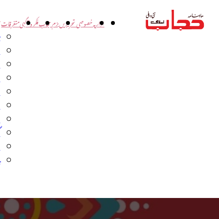
اداریہ
خصوصی تحریریں
بزم حجاب
فکر و آگہی
متفرقات
ت
د
و
س
ش
ا
ا
گ
م
ب