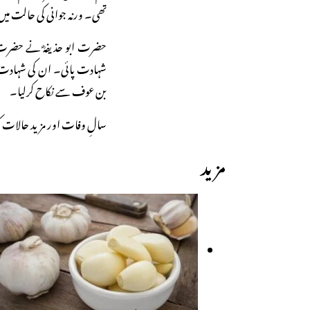
تھی۔ ورنہ جوانی کی حالت م
حضرت ابو حذیفہؓ نے حضرت ا
شہادت پائی۔ ان کی شہادت 
بن عوف سے نکاح کرلیا۔
سالِ وفات اور مزید حالات کتاب
مزید