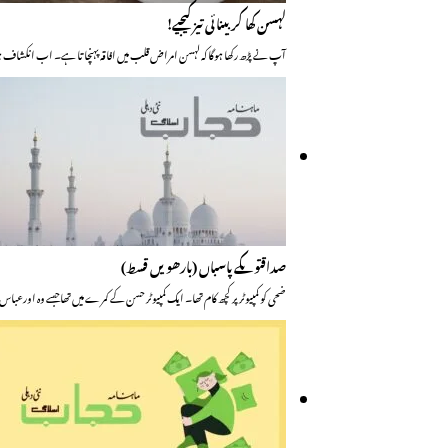
لہسن کھا کر بینائی تیز کیجیے!
آپ نے پڑھ رکھا ہوگا کہ لہسن امراض قلب میں افاقہ پہنچاتا ہے۔ اب انکشاف ہ
صداقتوںکے پاسباں (بارھویں قسط)
ضحی کو کمپیوٹر پر کچھ کام تھا۔ ایک کمپیوٹر حسن کے کمرے میں تھاجسے وہ اورعبا