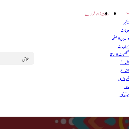
تربیت
تمام شمارے
ذکیر
ینیات
الدین کا صفحہ
ماجیات
خصیت کا ارتقا
فسانے
Search
نشائیے
ھر داری
ائدہ
یوٹی ٹپس