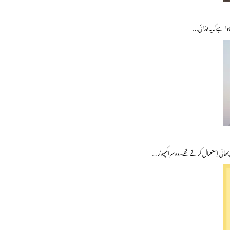
وا ہے کہ یہ غذائی…
س بھائی اِستعمال کرتے تھے۔دوسراکمپیوٹر…