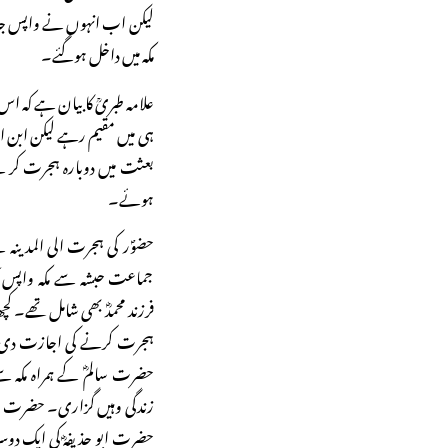
لیکن اب انہوں نے واپس جان
مکہ میں داخل ہوگئے۔
علامہ طبریؒ کا بیان ہے کہ اس
بعثت میں دوبارہ ہجرت کر کے
ہوئے۔
جماعت حبشہ سے مکہ واپس آ
فرزند محمدؓ بھی شامل تھے۔ ک
ہجرت کرنے کی اجازت دی تو 
حضرت سالمؓ کے ہمراہ مکہ 
زندگی وہیں گزاری۔ حضرت سالم
حضرت ابو حذیفہؓ کی ایک دوس