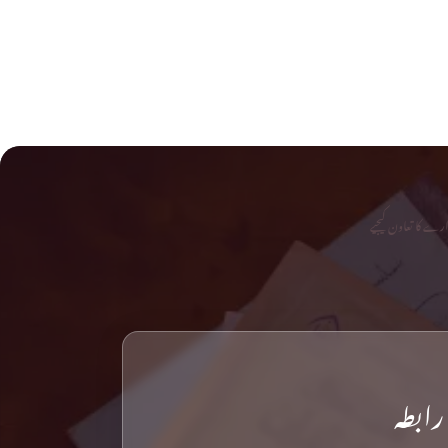
رے کا تعاون کیجیے
رابطہ