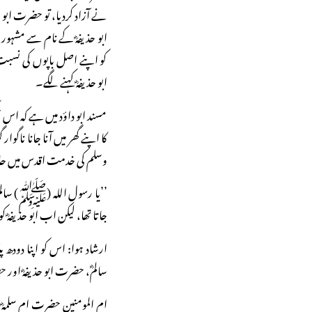
نے آزاد کردیا، تو حضرت ابو حذیف
ابو حذیفہؓ کے نام سے مشہور 
کو اپنے اصل باپوں کی نسبت 
ابو حذیفہؓ کہنے لگے۔
مسند ابو داؤد میں ہے کہ اس
کا اپنے گھر میں آنا جانا ناگو
وسلم کی خدمت اقدس میں حاض
’’یا رسول اللہ (ﷺ) سالم کو 
جاتا تھا، لیکن اب ابو حذیفہؓ 
ارشاد ہوا: اس کو اپنا دودھ
سالمؓ، حضرت ابو حذیفہؓ اور
ام المومنین حضرت ام سلمہؓ