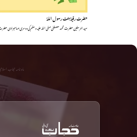
حضرت رقیہؓ بنت رسول اللہؐ
سید المرسلین حضرت محمد مصطفی صلی اللہ علیہ وسلم کی دوسری صاحبزادی حض
ماہ نامہ حجاب اسلا