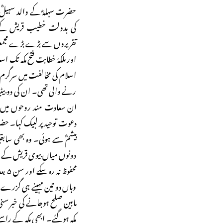
حضرت سہلہؓ کے والد سہیلؓ 
کی بدولت خطیب قریش کے ل
تقریروں سے بڑے بڑے مجمعوں
اور ملکۂ خطابت فتح مکہ ت
اسلام کی مخالفت میں سرگرم 
رنے والی تھی۔ ان کی دو بیٹیاں
ان سعادت مند روحوں میں 
دعوت توحید پر لبیک کہا۔ حضرت
ہیشمؓ سے ہوئی۔ وہ بھی ساب
دونوں میاں بیوی قریش کے مق
محفو
وہاں دو تین مہینے ہی گزر
مابین صلح ہوجانے کی خبر سن
مکہ ہوگئے۔ ابھی مکہ کے راس