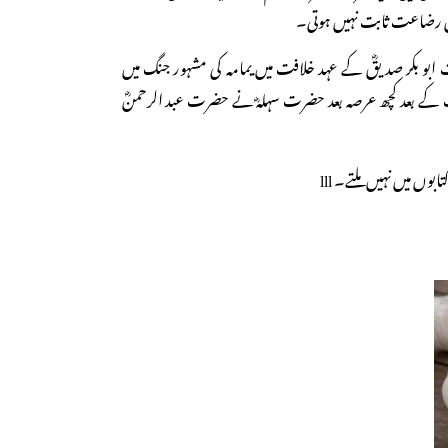
یں رضاعت ثابت نہیں ہوتی۔
بو بکر صدیقؓ کے عہد خلافت میں یمامہ کی مشہور جنگ میں
کے بعد کچھ عرصہ بعد حضرت سہلہؓ نے حضرت عبد الرحمنؓ
وں میں نہیں ملتے۔ lll