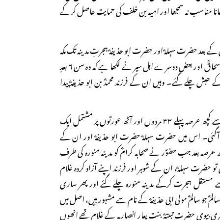
ا مناسب نہ سمجھا اور امیہ بن خلف کی حمایت حاصل کرکے
 کے بعد حضرت سہلہؓ اور حضرت ابو حذیفہؓ ہجرتِ مدینہ تک مکہ
ہی میں مقیم رہے لیکن ابن اسحاقؒ اور بعض دوسرے اہل سیر نے لکھا ہے کہ وہ سن ۶ بعدِ
 حبش چلے گئے۔ وہیں ان کے فرزند محمدؓ بن ابو حذیفہؓ پیدا
حضوؐر کی ہجرت الی المدینہ سے کچھ عرصہ پہلے ۳۳ مردوں اور آٹھ عورتوں پر مشتمل ایک
گئی۔ اس میں حضرت سہلہؓ حضرت ابو حذیفہؓ اور ان کے
چھ عرصہ بعد جب حضوؐر نے صحابہ کرامؓ کو مدینہ منورہ کی طرف
حضرت سہلہؓ، ان کے شوہر اور فرزند اپنے آزاد کردہ غلام
سے مستقل ہجرت کرکے مدینہ منورہ چلے گئے اور پھر ساری
ؓ جو سالمؓ مولیٰ ابی حذیفہؓ کے نام سے مشہور ہیں، اصل میں
ری بیوی حضرت تبیتہؓ بنت یعار انصاریہ کے غلام تھے انھوں