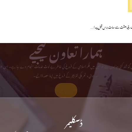
رت رقیہ بعثت سے سات برس قبل پیدا…
ہمارا تعاون کیجیے
می گذشتہ کئی دہائیوں سے خواتین میں فکر اسلامی کے فروغ کی خاطر بے لوث خدمات انجام دے رہا ہے۔ اس ادا
اور دینی و تحریکی لٹریچر کے فروغ میں اپنا حصہ ڈالیے۔
تعاون کیجیے
ڈسکلیمر