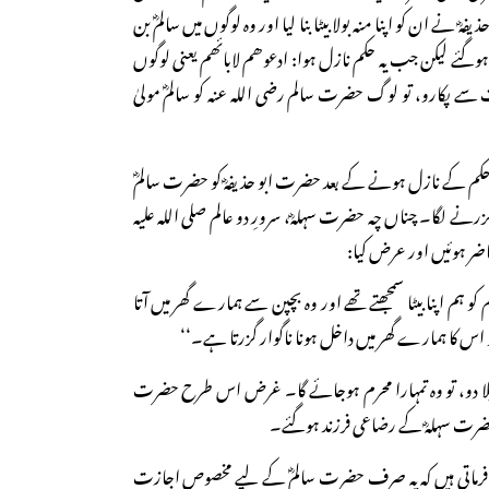
ہؓ نے ان کو اپنا منہ بولا بیٹا بنا لیا اور وہ لوگوں میں سالمؓ بن
ہوگئے لیکن جب یہ حکم نازل ہوا: ادعوھم لابائھم یعنی لوگوں
سے پکارو، تو لوگ حضرت سالم رضی اللہ عنہ کو سالمؓ مولیٰ
 حکم کے نازل ہونے کے بعد حضرت ابو حذیفہؓ کو حضرت سالمؓ
ار گزرنے لگا۔ چناں چہ حضرت سہلہؓ، سرورِ دو عالم صلی اللہ علیہ
ر ہوئیں اور عرض کیا:
ہم اپنا بیٹا سمجھتے تھے اور وہ بچپن سے ہمارے گھر میں آتا
کو اس کا ہمارے گھر میں داخل ہونا ناگوار گزرتا ہے۔‘‘
 پلا دو، تو وہ تمہارا محرم ہوجائے گا۔ غرض اس طرح حضرت
 حضرت سہلہؓ کے رضاعی فرزند ہوگئے۔
 فرماتی ہیں کہ یہ صرف حضرت سالمؓ کے لیے مخصوص اجازت