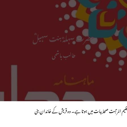
حضرت سہلہؓ بنت سہیلؓ
طالب ہاشمی
ظیم المرتبت صحابیات میں ہوتا ہے۔ وہ قریش کے خاندان بنی