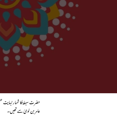
حضرت سہلہؓ کا شمار نہایت ع
عامر بن لویٔ سے تھیں۔