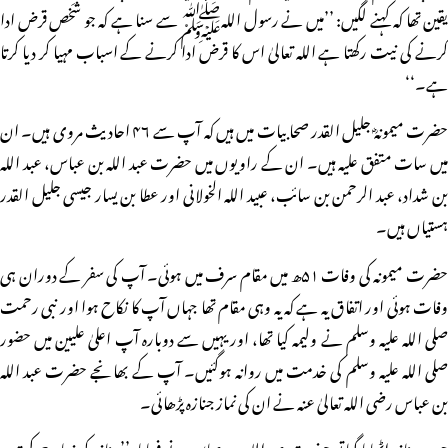
یقین تھا کہ کہنے لگیں: ’’میں نے رسول اللہﷺ سے سنا ہے کہ جو شخص قرض ادا
کرنے کی نیت رکھتا ہے اللہ تعالیٰ اس کا قرض ادا کرنے کے اسباب مہیا کر دیا کرتا
ہے۔‘‘
حضرت میمونہؓ جلیل القدر صحابیات میں ہیں کہ آپ سے ۴۶ احادیث مروی ہیں۔ ان
میں سات متفق علیہ ہیں۔ ان کے راویوں میں حضرت عبد اللہ بن عباس، عبد اللہ
بن شداد، عبد الرحمن بن سائب، عبید اللہ الخولانی اور عطا بن یسار جیسی جلیل القدر
ہستیاں ہیں۔
حضرت میمونہ کی وفات ۵۱ھ میں مقام سرف میں ہوئی۔ آپ کی سفر کے دوران ہی
وفات ہوئی اور اتفاق یہ ہے کہ یہ وہی مقام تھا جہاں آپ کا نکاح ہوا اور نبی رحمت
صلی اللہ علیہ وسلم نے ولیمہ کیا تھا، اور یہیں سے دوبارہ آپ اعلیٰ علیین میں حضور
صلی اللہ علیہ وسلم کی خدمت میں روانہ ہوگئیں۔ آپ کے بھانجے حضرت عبد اللہ
بن عباس رضی اللہ تعالیٰ عنہ نے ان کی نماز جنازہ پڑھائی۔
جب جنازہ اٹھایا گیا تو حضرت عبد اللہ بن عباس نے فرمایا: ’’جنازہ کو زیادہ حرکت نہ