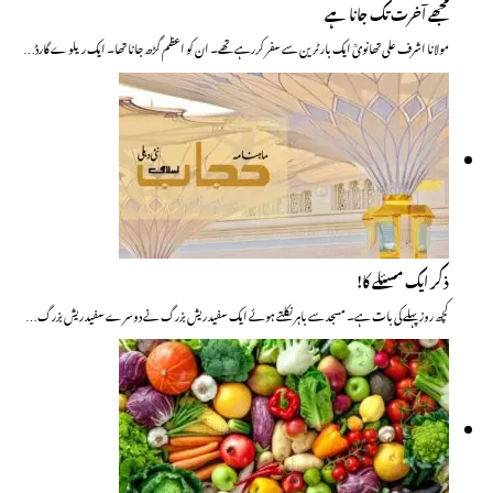
مجھے آخرت تک جانا ہے
مولانا اشرف علی تھانویؒ ایک بار ٹرین سے سفر کررہے تھے۔ ان کو اعظم گڑھ جانا تھا۔ ایک ریلوے گارڈ…
ذکر ایک مسئلے کا!
کچھ روز پہلے کی بات ہے۔ مسجد سے باہر نکلتے ہوئے ایک سفید ریش بزرگ نے دوسرے سفید ریش بزرگ…