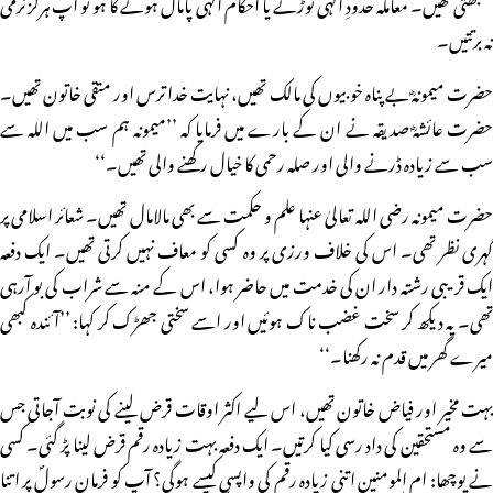
سمجھتی تھیں۔ معاملہ حدودِ الٰہی توڑنے یا احکام الٰہی پامال ہونے کا ہو تو آپ ہرگز نرمی
نہ برتتیں۔
حضرت میمونہؓ بے پناہ خوبیوں کی مالک تھیں، نہایت خدا ترس اور متقی خاتون تھیں۔
حضرت عائشہؓ صدیقہ نے ان کے بارے میں فرمایا کہ ’’میمونہ ہم سب میں اللہ سے
سب سے زیادہ ڈرنے والی اور صلہ رحمی کا خیال رکھنے والی تھیں۔‘‘
حضرت میمونہ رضی اللہ تعالیٰ عنہا علم و حکمت سے بھی مالامال تھیں۔ شعائر اسلامی پر
گہری نظر تھی۔ اس کی خلاف ورزی پر وہ کسی کو معاف نہیں کرتی تھیں۔ ایک دفعہ
ایک قریبی رشتہ دار ان کی خدمت میں حاضر ہوا، اس کے منہ سے شراب کی بو آرہی
تھی۔ یہ دیکھ کر سخت غضب ناک ہوئیں اور اسے سختی جھڑک کر کہا: ’’آئندہ کبھی
میرے گھر میں قدم نہ رکھنا۔‘‘
بہت مخیر اور فیاض خاتون تھیں، اس لیے اکثر اوقات قرض لینے کی نوبت آجاتی جس
سے وہ مستحقین کی داد رسی کیا کرتیں۔ ایک دفعہ بہت زیادہ رقم قرض لینا پڑ گئی۔ کسی
نے پوچھا: ام المومنین اتنی زیادہ رقم کی واپسی کیسے ہوگی؟ آپ کو فرمانِ رسولؐ پر اتنا