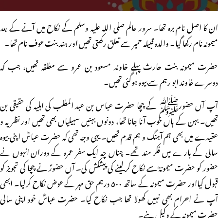
ان کا اصل نام برہ تھا۔ سرور عالم صلی اللہ علیہ وسلم کے نکاح میں آنے کے بعد
میمونہ نام رکھا گیا۔ والدہ قبیلہ حمیر سے تعلق رکھتی تھیں اور ہند بنت عوف نام تھا۔
حضرت میمونہ بنت حارث پہلے خاوند مسعود بن عمرو سے مطلقہ تھیں، جب کہ
دوسرے خاوند ابو رہم سے بیوہ ہوگئی تھیں۔
آپ آں حضورﷺ کے چچا حضرت عباس بن عبد المطلب کی اہلیہ کی حقیقی بن
تھیں۔ بہن کے ہاں خوب آنا جانا تھا، دونوں بہنیں سہیلیاں بھی تھیں اور نظریہ و
عقیدے میں بھی ہم آہنگ و ہم قدم تھیں۔ یہی وجہ تھی کہ حضرت عباسؓ اپنی بیوہ
سالی کے بارے میں فکر مند تھے۔ چناں چہ ایک سفر عمرہ کے دوران انہوں نے
حضور کو حضرت میمونہؓ سے نکاح کرلینے کی پیشکش کی۔ آں حضورؐ نے چچا کی تجویز کو
قبول کیااور حضرت میمونہ کے ساتھ ۵۰۰ درہم حق مہر کے عوض نکاح کرلیا۔ ابھی
آپ نے احرام بھی نہیں کھولا تھا جب نکاح کیا۔ حضرت عباسؓ خود اپنی سالی
حضرت میمونہ کے وکیل بنے۔