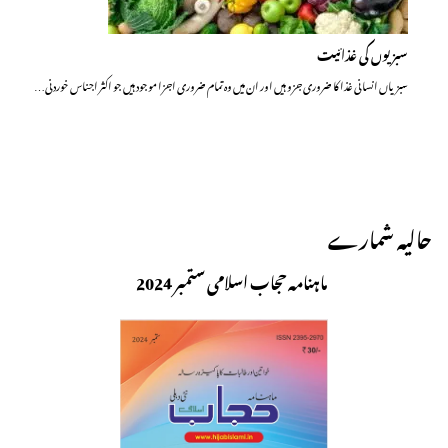
سبزیوں کی غذائیت
سبزیاں انسانی غذا کا ضروری جزو ہیں اور ان میں وہ تمام ضروری اجزا موجود ہیں جو اکثر اجناس خوردنی…
حالیہ شمارے
ماہنامہ حجاب اسلامی ستمبر 2024