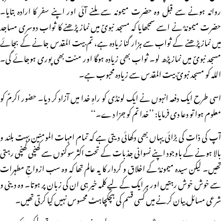
روانہ ہونے سے قبل وہ حضرت میمونہ سے ملنے آئی اور اپنے سفر کا ارادہ بتایا۔
حضرت میمونہؓ نے اسے سمجھایا کہ مسجد نبویؐ میں نماز پڑھنے کا ثواب دوسری مساجد
میں نماز پڑھنے کے ثواب سے ہزار گنا زیادہ ہے، تم بیت المقدس جانے کے بجائے
مسجد نبویؐ میں نماز پڑھ لو۔ ثواب بھی زیادہ ہوگا اور منت بھی پوری ہوجائے گی۔
اللہ کو مسجد نبویؐ بیت المقدس سے زیادہ محبوب ہے۔
اسی طرح ایک دفعہ انہوں نے ایک لونڈی کو راہِ خدا میں آزاد کر دیا۔ حضور اکرمؐ کو
معلوم ہوا تو دعا دی فرمایا: ’’خدا تم کو جزا دے۔‘‘
آپ کی ذات کی بڑائی یہاں بھی دکھائی دیتی ہے کہ تمام امہات المومنین بہت بلند و
بالا ہونے کے باوجود اپنے نسوانی جذبات کے تحت اکثر سوکنوں سے کھنچی کھنچی رہتی
تھیں۔ لیکن سیدہ میمونہؓ کے اخلاق و کردار کا یہ عالم تھا کہ وہ سب ازواجِ مطہرات
سے خوش خوش رہتیں اور ہر ایک کے لیے کلمہ خیر ہی ان کی زبان پر ہوتا۔ وہ دینی و
شرعی مسائل بیان کرنے میں کسی قسم کی ہچکچاہٹ محسوس نہیں کیا کرتی تھیں۔