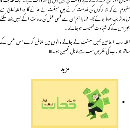
مفہوم ہے کہ جو لوگوں کی خدمت کرنے میں سبقت لے جائے گا وہ اللہ تعالیٰ سے
زیادہ قریب ہوتا جائے گا۔ فرمایا ہم ان سے کسی عمل کی بدولت آگے نہیں بڑھ سکتے
بجز اس کے کہ شہادت نصیب ہوجائے۔
اللہ رب العالمین ہمیں سبقت لے جانے والوں میں شامل کرے اس عمل کے
ساتھ جو رب کی نظر میں سب سے قابل تحسین ہو۔lll
مزید