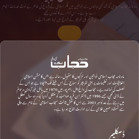
ماہ نامہ حجاب اسلامی گذشتہ کئی دہائیوں سے خواتین میں فکر اسلامی کے فروغ کی خاطر بے لوث خدمات انجام
دے رہا ہے۔ اس ادارے کا تعاون کیجیے
اور دینی و تحریکی لٹریچر کے فروغ میں اپنا حصہ ڈالیے۔
تعاون کیجیے
ماہ نامہ حجاب اسلامی خواتین اور لڑکیوں کا مقبول رسالہ ہے جس کا مشن اسلامی
اخلاقیات اور تعلیمات پر مبنی لٹریچر کو سماج کے اس طبقے تک پہنچانا ہے جو اس کے
نصف کی نمائندہ ہے۔ حجاب کی داغ بیل رام پور میں 1970 میں مائل خیرآبادی مرحومؒ
نے ڈالی تھی، جسے 1996 میں ڈاکٹر ابن فرید صاحبؒ کو منتقل کردیا گیا۔ دو سال تعطل
میں رہنے کے بعد نومبر 2003 سے اس کا نقشِ ثالث ‘حجاب اسلامی’ کے نام سے دہلی
سے شمشاد حسین فلاحی کے زیرِ ادارت شائع ہو رہا ہے۔
ڈسکلیمر