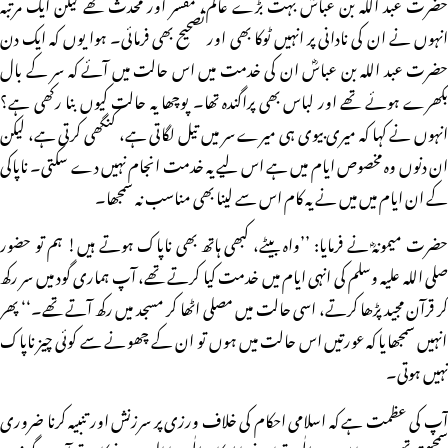
حضرت عبد اللہ بن عباسؓ بہت بڑے عالم، مفسر اور محدث تھے لیکن ایک مرتبہ
انہوں نے ان کی نادانی پر انہیں ٹوکا بھی اور تصحیح بھی فرمائی۔ ہوا یوں کہ ایک دن
حضرت عبد اللہ بن عباسؓ ان کی خدمت میں اس حالت میں آئے کہ سر کے بال
بکھرے ہوئے تھے اور لباس بھی پراگندہ تھا۔ پوچھا یہ حالت کیوں بنا رکھی ہے؟
انہوں نے کہا کہ میری بیوی ہی میرے سر میں تیل لگاتی ہے، کنگھی کرتی ہے، لیکن
ان دنوں وہ مخصوص ایام میں ہے اس لیے یہ خدمت انجام نہیں دے سکتی۔ ناپاکی
کے ان ایام میں میں نے یہ کام اس سے لینا بھی مناسب نہ سمجھا۔
حضرت میمونہؓ نے فرمایا: ’’واہ بیٹے، کبھی ہاتھ بھی ناپاک ہوتے ہیں! ہم تو حضور
صلی اللہ علیہ وسلم کی انہی ایام میں خدمت کیا کرتے تھے، آپ ہماری گود میں سر رکھ
کر قرآن مجید پڑھا کرتے، اسی حالت میں مصلی اٹھا کر مسجد میں رکھ آتے تھے۔‘‘ پھر
انہیں سمجھایا کہ عورتیں اس حالت میں ہوں تو ان کے چھونے سے کوئی چیز ناپاک
نہیں ہوتی۔
آپ کی عظمت ہے کہ اسلامی احکام کی خلاف ورزی پر سرزنش اور تنبیہ کرنا ضروری