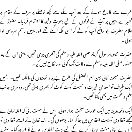
عمرے سے فارغ ہونے کے بعد آپ مکے سے کچھ فاصلے پر سرف کے مقام پر
ٹھہرے، یہیں پر آپؐ نے لوگوں کے لیے دعوتِ ولیمہ کا اہتمام فرمایا۔ حضورؐ کے
غلام حضرت ابو رافع آپ کو لے کر اسی جگہ آگئے تھے اور یہیں رسم عروسی ادا
ہوئی۔
حضرت میمونہؓ رسول کریم صلی اللہ علیہ وسلم کی آخری بیوی تھیں، یعنی ان کے بعد
حضور صلی اللہ علیہ وسلم نے وفات تک کوئی اور نکاح نہیں کیا۔
حضرت میمونہ اپنی بہن ام الفضل کی طرح بے پناہ خوبیوں کی مالک تھیں۔ انمیں
ایک طرف تو اسلامی غیرت و حمیت کوٹ کوٹ کر بھری ہوئی تھی، دوسری جانب
علم و حکمت میں بھی یکتا تھیں۔
ایک دفعہ مدینہ میں ایک عورت سخت بیمار ہوئی، اس نے منت مانی کہ اللہ تعالیٰ نے
مجھے شفا دی تو بیت المقدس میں جاکر نماز پڑھوں گی۔ اللہ تعالیٰ نے اسے شفا دی تو
اس نے اپنی منت پوری کرنے کے لیے بیت المقدس جانے کا ارادہ کیا۔ سفر پر