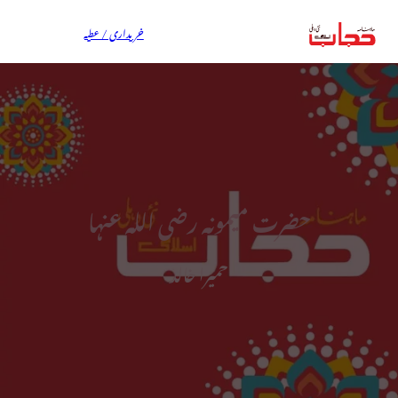
خریداری / عطیہ
حضرت میمونہ رضی اللہ عنہا
حمیرا خالد