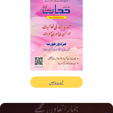
شمارہ پڑھیں
ہمارا تعاون کیجیے