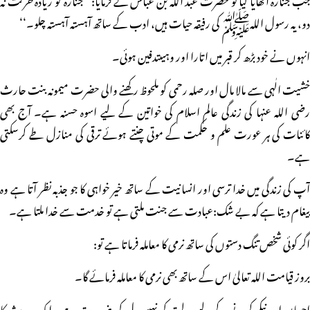
دو، یہ رسول اللہﷺ کی رفیقہ حیات ہیں، ادب کے ساتھ آہستہ آہستہ چلو۔‘‘
انہوں نے خود بڑھ کر قبر میں اتارا اور وہیںتدفین ہوئی۔
خشیت الٰہی سے مالا مال اور صلہ رحمی کو ملحوظ رکھنے والی حضرت میمونہ بنت حارث
رضی اللہ عنہا کی زندگی عالم اسلام کی خواتین کے لیے اسوہ حسنہ ہے۔ آج بھی
کائنات کی ہر عورت علم و حکمت کے موتی چنتے ہوئے ترقی کی منازل طے کرسکتی
ہے۔
آپ کی زندگی میں خدا ترسی اور انسانیت کے ساتھ خیر خواہی کا جو جذبہ نظر آتا ہے وہ
پیغام دیتا ہے کہ بے شک:عبادت سے جنت ملتی ہے تو خدمت سے خدا ملتا ہے۔
اگر کوئی شخص تنگ دستوں کی ساتھ نرمی کا معاملہ فرماتا ہے تو:
بروز قیامت اللہ تعالیٰ اس کے ساتھ بھی نرمی کا معاملہ فرمائے گا۔
احسان اور نیکی کرنے کے لیے دولت کی نہیں دل کی ضرورت ہے۔ ایک حدیث کا