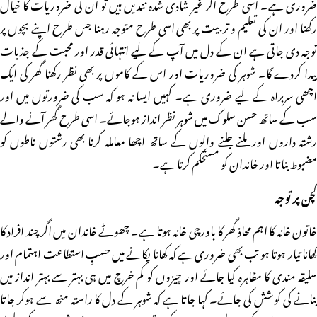
ضروری ہے۔ اسی طرح اگر غیر شادی شدہ نندیں ہیں تو ان کی ضروریات کا خیال
رکھنا اور ان کی تعلیم و تربیت پر بھی اسی طرح متوجہ رہنا جس طرح اپنے بچوں پر
توجہ دی جاتی ہے ان کے دل میں آپ کے لیے انتہائی قدر اور محبت کے جذبات
پیدا کردے گا۔ شوہر کی ضروریات اور اس کے کاموں پر بھی نظر رکھنا گھر کی ایک
اچھی سربراہ کے لیے ضروری ہے۔ کہیں ایسا نہ ہو کہ سب کی ضرورتوں میں اور
سب کے ساتھ حسن سلوک میں شوہر نظر انداز ہوجائے۔ اسی طرح گھر آنے والے
رشتہ داروں اور ملنے جلنے والوں کے ساتھ اچھا معاملہ کرنا بھی رشتوں ناطوں کو
مضبوط بناتا اور خاندان کو مستحکم کرتا ہے۔
کچن پر توجہ
خاتون خانہ کا اہم محاذ گھر کا باورچی خانہ ہوتا ہے۔ چھوٹے خاندان میں اگر چند افراد کا
کھانا تیار ہوتا ہو تب بھی ضروری ہے کہ کھانا پکانے میں حسبِ استطاعت اہتمام اور
سلیقہ مندی کا مظاہرہ کیا جائے اور چیزوں کو کم خرچ میں ہی بہتر سے بہتر انداز میں
بنانے کی کوشش کی جائے۔ کہا جاتا ہے کہ شوہر کے دل کا راستہ منھ سے ہوکر جاتا