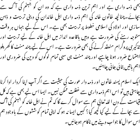
بھی ذمہ داری ہے اور اہم ترین ذمہ داری ہے کہ وہ ان کو جہنم کی آگ سے
بچائے۔چنانچہ خاتون خانہ کی اہم ذمہ داری اہل خاندان کی دینی تربیت و ذہن
سازی اور اولاد کی اسلامی خطوط پر تربیت بھی ہے۔ اس کے لیے جہاں ہر وقت
متوجہ رہنے کی ضرورت ہے وہیں باقاعدہ انداز میں اہل خانہ کے لیے تربیت اور
تذکیری پروگرام منعقد کرنے کی بھی ضرورت ہے۔ اس کے لیے چند منٹ کا گھریلو
اجتماع ضرور ہونا چاہیے اور چند منٹ ہی سہی تمام لوگوں کو دین کی ضروری اور
اہم باتیں بتائی جانی چاہئیں۔
ایک اسلام پسند خاتون اور ذمہ دار عورت کی حیثیت سے اگر آپ اپنا کردار ادا کرنا
چاہتی ہیں تو اس اہم ذمہ داری سے غفلت ممکن نہیں۔ ایسا اس لیے بھی ہے کہ کل
قیامت کے دن اللہ تعالیٰ ہم سے سوال کرے گا کہ تم نے اہل خانہ کو جہنم کی آگ
سے بچانے کے لیے کیا کچھ کیا؟ کہیں ایسا نہ ہو کہ اپنی تمام کوششوں کے باوجود ہم
اس سوال کا جواب دینے میں ناکام ہوجائیں۔
مزید