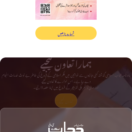
شمارہ پڑھیں
ہمارا تعاون کیجیے
ماہ نامہ حجاب اسلامی گذشتہ کئی دہائیوں سے خواتین میں فکر اسلامی کے فروغ کی خاطر بے لوث خدمات انجام
دے رہا ہے۔ اس ادارے کا تعاون کیجیے
اور دینی و تحریکی لٹریچر کے فروغ میں اپنا حصہ ڈالیے۔
تعاون کیجیے