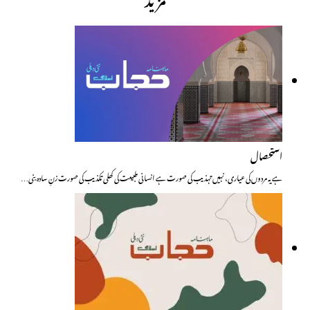
استحصال
ہے یہ مردوں کی عیاری، نہیں تہذیب کی صورت ہے انسانی طبیعت کی کھلی تکذیب کی صورت زنِ سادہ بنی…