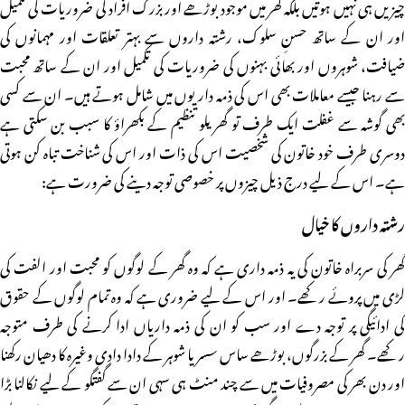
چیزیں ہی نہیں ہوتیں بلکہ گھر میں موجود بوڑھے اور بزرگ افراد کی ضروریات کی تکمیل
اور ان کے ساتھ حسنِ سلوک، رشتہ داروں سے بہتر تعلقات اور مہمانوں کی
ضیافت، شوہروں اور بھائی بہنوں کی ضروریات کی تکمیل اور ان کے ساتھ محبت
سے رہنا جیسے معاملات بھی اس کی ذمہ داریوں میں شامل ہوتے ہیں۔ ان سے کسی
بھی گوشہ سے غفلت ایک طرف تو گھریلو تنظیم کے بکھراؤ کا سبب بن سکتی ہے
دوسری طرف خود خاتون کی شخصیت اس کی ذات اور اس کی شناخت تباہ کن ہوتی
ہے۔ اس کے لیے درج ذیل چیزوں پر خصوصی توجہ دینے کی ضرورت ہے:
رشتہ داروں کا خیال
گھر کی سربراہ خاتون کی یہ ذمہ داری ہے کہ وہ گھر کے لوگوں کو محبت اور الفت کی
لڑی میں پروئے رکھے۔ اور اس کے لیے ضروری ہے کہ وہ تمام لوگوں کے حقوق
کی ادائیگی پر توجہ دے اور سب کو ان کی ذمہ داریاں ادا کرنے کی طرف متوجہ
رکھے۔ گھر کے بزرگوں، بوڑھے ساس سسر یا شوہر کے دادا دادی وغیرہ کا دھیان رکھنا
اور دن بھر کی مصروفیات میں سے چند منٹ ہی سہی ان سے گفتگو کے لیے نکالنا بڑا