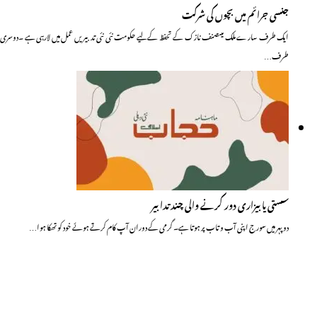
جنسی جرائم میں بچوں کی شرکت
ایک طرف سارے ملک میںصنف نازک کے تحفظ کے لیے حکومت نئی نئی تدبیریں عمل میں لارہی ہے ۔دوسری
طرف…
سستی یا بیزاری دور کرنے والی چند تدابیر
دوپہر میں سورج اپنی آب وتاب پر ہوتا ہے۔ گرمی کے دوران آپ کام کرتے ہوئے خود کو تھکا ہوا…