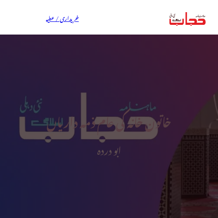
خریداری / عطیہ
خاتون خانہ کی عام ذمہ داریاں
ابو دردہ