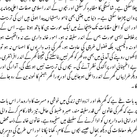
چلاسکتی ہے، شائستگی کا مظاہرہ کرسکتی اور بچوں کے اندر اسلامی صفات اعلیٰ پیمانہ پر
پروان چڑھا سکتی ہے۔ دنیا میں جتنی بھی نامو رہستیاں پیدا ہوئی ہیں ان کی تربیت
اور ان کو اعلیٰ مقامات تک پہنچانے میں ایک عورت ہی کا ہاتھ ہوتا ہے۔ اس کے
برخلاف ایسی عورت جس کے اندر سلیقہ نہ ہو، امور خانہ داری سے نہ واقفیت ہو
اورنہ دلچسپی، بلکہ فضول خرچی کی عادت ہو، گھر کی ذمہ داریوں کا احساس نہ ہو تو
لاکھوں روپئے کی آمدنی میں بھی وہ گھر کو گھر نہیں بناسکتے گی نتیجتاً گھر کے اندر افراتفری،
بے اطمینانی اور پراگندگی نظر آئے گی۔ بچوں کی تربیت نہیں ہوسکے گی، آوارگی اور
دیگر خرابیاں گھر کے اندر داخل ہوجائیں گی اور پورا گھر جہنم کا نمونہ بن کے رہ جائے
گا۔
یہ بات طے ہے کہ گھریلو اور ازدواجی زندگی میں خوشی و مسرت کا دارومدار اس بات
پر ہے کہ گھر کی خاتون کس قدرسلیقہ مند، صبر و ضبط کی حامل، تیز رفتار کام کرنے والی
اور اپنی ذمہ داریوں کو ادا کرنے کے سلسلے میں سنجیدہ ہے، خاتون خانہ کے ذمہ محض
گھریلو معاملات کی دیکھ بھال جیسے بچوں کے کام، کھانا پکانا اور اس طرح کی دوسری