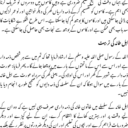
لیے جہاں وقت کی صحیح تنظیم ضروری ہے وہیں کاموں میں دوسروں کو شریک کرنا
بھی اہم ہے۔ کاموں کو تقسیم کرکے ذمہ داریاں گھر کی دیگر خواتین اور نوعمر لڑکیوں
پر ڈالی جاسکتی ہیں اور کاموں کا بوجھ کم کیا جاسکتا ہے۔ اس طرح شکوے شکایات کا
سدباب بھی ممکن ہے اور کاموں کے بوجھ سے نجات بھی حاصل کی جاسکتی ہے۔
اہل خانہ کی تربیت
اللہ کے رسول صلی اللہ علیہ وسلم نے ارشاد فرمایا تھا کہ تم میں سے ہر شخص ذمہ دار
ہے اور اس سے اس کے ماتحتوں کے بارے میں پوچھا جائے گا۔ پھر فرمایا: عورت
ذمہ دار ہے شوہر کے گھر اور اس کی اولاد کی۔ یعنی گھر کی سربراہ عورت سے اہل خانہ
کے بارے میں سوال ہوگا کہ ان کے سلسلہ کی ذمہ دایوں کو صحیح طور پر انجام دیا یا
نہیں۔
اہل خانہ کے سلسلے میں خاتون خانہ کی ذمہ داری صر ف یہی نہیں ہے کہ وہ ان کے
لیے وقت پر اور بہترین کھانے کا انتظام کرے، ان کے لیے کپڑے اور دیگر
ضروریات فراہم کرے اور بچوں کی تعلیم اور ان کی دیگر ضرورتوں پر نظر رکھے بلکہ یہ