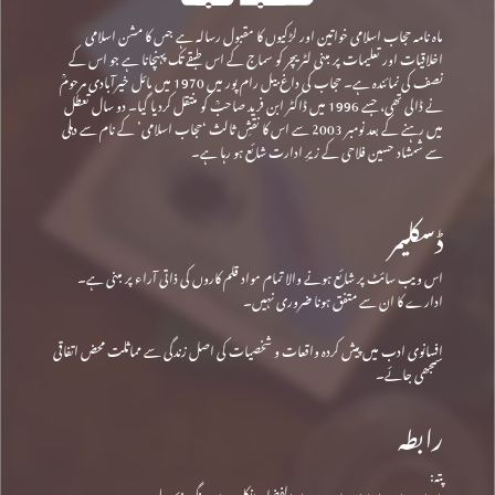
ماہ نامہ حجاب اسلامی خواتین اور لڑکیوں کا مقبول رسالہ ہے جس کا مشن اسلامی
اخلاقیات اور تعلیمات پر مبنی لٹریچر کو سماج کے اس طبقے تک پہنچانا ہے جو اس کے
نصف کی نمائندہ ہے۔ حجاب کی داغ بیل رام پور میں 1970 میں مائل خیرآبادی مرحومؒ
نے ڈالی تھی، جسے 1996 میں ڈاکٹر ابن فرید صاحبؒ کو منتقل کردیا گیا۔ دو سال تعطل
میں رہنے کے بعد نومبر 2003 سے اس کا نقشِ ثالث ‘حجاب اسلامی’ کے نام سے دہلی
سے شمشاد حسین فلاحی کے زیرِ ادارت شائع ہو رہا ہے۔
ڈسکلیمر
اس ویب سائٹ پر شائع ہونے والا تمام مواد قلم کاروں کی ذاتی آراء پر مبنی ہے۔
ادارے کا ان سے متفق ہونا ضروری نہیں۔
افسانوی ادب میں پیش کردہ واقعات و شخصیات کی اصل زندگی سے مماثلت محض اتفاقی
سمجھی جائے۔
رابطہ
پتہ: