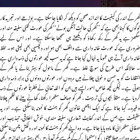
گھر کے اندر کی کیفیت کا اندازہ صحن کو دیکھ کر لگایا جاسکتا ہے۔ بوڑھے اور تجربہ کار
لوگوں کا کہنا بھی ہے کہ ’’گھر کی حالت آنگن بولے‘‘ گھر کی عورت کتنی سلیقہ مند اور
سگھڑ ہے یہ گھر کے رکھ رکھاؤ کو دیکھتے ہی سمجھا جاسکتا ہے۔ اور اس کے لیے
ضروری ہے کہ عورت خانہ داری سے واقف بھی ہو اور دلچسپی بھی لیتی ہو۔ لفظ
خانہ داری آتے ہی عموماً یہ خیال کیا جاتا ہے کہ یہ سب کچھ عورتوں کی ذمہ داری ہے
۔ حالانکہ اس طرح کی سوچ غلط ہے۔ گھر کے ماحول کو بہتر بنانے یا گھر کے
انتظامات کو بہ حسن و خوبی چلانے میں مردوں اور عورتوں دونوں کی برابر ذمہ داری
ہوتی ہے۔ لیکن کچھ خاص امور ایسے ہیں جن کو اللہ تعالیٰ نے فطرتاً عورتوں کے ذمہ
کردیا ہے۔ مثلاً بچوں کی تربیت ، گھر کو صاف ستھرا رکھنا، کھانے پینے کا نظم چلانا
وغیرہ۔ کہا جاتا ہے کہ ایک اچھی خاتون گھر کو جنت کا نمونہ بناسکتی ہے۔ اور یہ
حقیقت ہے جس کے اندر کفایت شعاری، سلیقہ مندی، خوش اخلاقی، تہذیب اور
صفائی ستھرائی کا مادہ پایا جاتا ہے۔ وہ اپنے گھر کو جنت کا نمونہ اور دلکش چمن بناسکتی
ہے۔ وہ ان صلاحیتوں کو استعمال کرکے کم سے کم آمدنی میں بھی بہترین انداز میں گھر