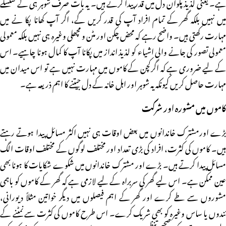
ہے۔ یعنی لذیذ پکوان دل میں قدر پیدا کرتے ہیں۔ یہ بات صرف شوہر ہی کے سلسلے
میں نہیں بلکہ گھر کے تمام افراد آپ کی قدر کریں گے، اگر آپ کھانا پکا نے میں
مہارت رکھتی ہیں۔ واضح رہے کہ محض چکن اور مٹن و مچھلی وغیرہ ہی نہیں بلکہ معمولی
معمولی تصور کی جانے والی اشیاء کو لذیذ انداز میں پکانا آپ کا کمال ہونا چاہیے۔ اس
کے لیے ضروری ہے کہ اگرکچن کے کاموں میں مہارت نہیں ہے تو اس میدان میں
مہارت حاصل کریں کیونکہ یہ شوہر اور اہل خانہ کے دل جیتنے کا اہم ذریعہ ہے۔
کاموں میں مشورہ اور شرکت
بڑے اورمشترک خاندانوں میں بعض اوقات ہی نہیں اکثر مسائل پیدا ہوتے رہتے
ہیں۔ کاموں کی کثرت، افراد کی بڑی تعداد اور مختلف لوگوں کے مختلف اوقات الگ
مسائل پیدا کرتے ہیں۔ بڑے اور مشترک خاندانوں میں شکوے شکایات کا ہونا بھی
عین ممکن ہے۔ اس لیے گھر کی سربراہ کے لیے لازمی ہے کہ گھر کے کاموں کو باہمی
مشوروں سے طے کرے اور گھر کے اہم فیصلوں میں دیگر خواتین مثلاً دیورانی،
نندوں یا ساس وغیرہ کو بھی شریک کرے۔ اس طرح کاموں کی کثرت سے نمٹنے کے