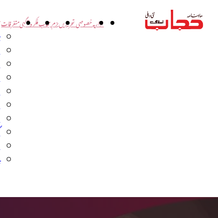
اداریہ
خصوصی تحریریں
بزم حجاب
فکر و آگہی
متفرقات
ت
د
و
س
ش
ا
ا
گ
م
ب