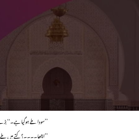
’’سودا طے ہوگیا ہے۔‘‘ بڑے
’’اچھا۔۔۔۔؟ کتے میں طے ہو