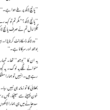
’’پانچ لاکھ پر طے ہوا ہے۔‘‘
’’پانچ لاکھ؟‘‘ مگر تم تو کہہ
تگڑا مال تم نے صرف پانچ لاکھ 
’’دو لاکھ ڈسکاؤنٹ کرنا پڑا۔ 
بوجھ اور سرکانا ہے۔‘‘
یہ ان کا ’’بوجھ‘‘ تھا۔ تم
منوانے لگے یہ لوگ۔ یہ کیو
رہے ہیں۔ انہیں تو ہمارا مشکو
بھلائی کا تو زمانہ ہی نہیں رہ
خون پسینے سے سینچا، تیس برس 
سدھانے میں ہی ہمارا لاکھوں ک