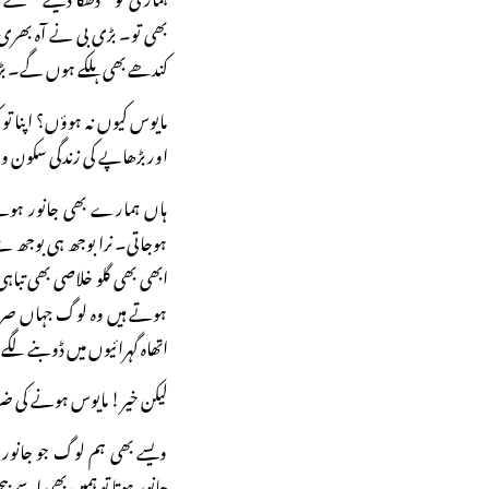
بھی تو۔ بڑی بی نے آہ بھ
کندھے بھی ہلکے ہوں گے۔ ب
مایوس کیوں نہ ہوؤں؟ اپنا تو 
اور بڑھاپے کی زندگی سکون 
ہاں ہمارے بھی جانور ہوتے
ہوجاتی۔ نرا بوجھ ہی بوجھ ہ
ابھی بھی گلو خلاصی بھی تبا
ہوتے ہیں وہ لوگ جہاں صرف
اتھاہ گہرائیوں میں ڈوبنے لگے
لیکن خیر! مایوس ہونے کی ضرو
ویسے بھی ہم لوگ جو جانور خ
جانور ہوتا تو ہمیں بھی اسے بیچن