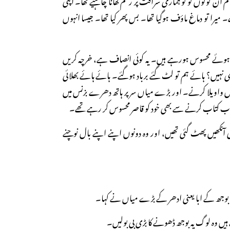
 میرا تو دماغ ماؤف ہوگیا تھا۔ بس پھر کیا تھا۔ جیسا انہوں
تے ہوئے محسوس ہورہے ہیں۔ یہ کوئی انصاف ہے، خرچہ کریں
ھی نہیں؟ ہائے ہم تو لٹ گئے برباد ہوگئے۔ ہائے ہائے بھلائی
ی لگیں واویلا کرنے۔ اور بڑے میاں سر پر ہاتھ دھرے بزنس میں
ب کتاب کرنے سے بھی خود کو قاصر محسوس کر رہے تھے۔
آنکھیں پھٹ گئی تھیں، اور وہ دونوں اپنے اپنے بال نوچنے
ہوا۔ بوجھ کے ابا یعنی ادھر کے بڑے میاں نے کہا۔
ہیں وہ لوگ یہ بوجھ ڈھونے کا بڑی بی بولیں۔