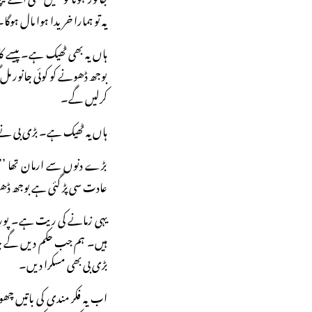
یہ تو ہمارا خریدا ہوا مال ہو
ہاں یہ بھی ٹھیک ہے۔ پیسے کا 
بوجھ ڈھونے کو کوئی جانور مل
کرلیں گے۔
ہاں یہ ٹھیک ہے۔ بڑی بی نے 
بڑے دنوں سے ارمان تھا ’’یو
عادت سی پڑ گئی ہے بوجھ ڈھ
یہی زمانے کی ریت ہے۔ پورا 
ہیں۔ ہم جب حکم دیں گے جا
بڑی بی بھی مسکرا دیں۔
اب یہ فکر مندی کی باتیں چ