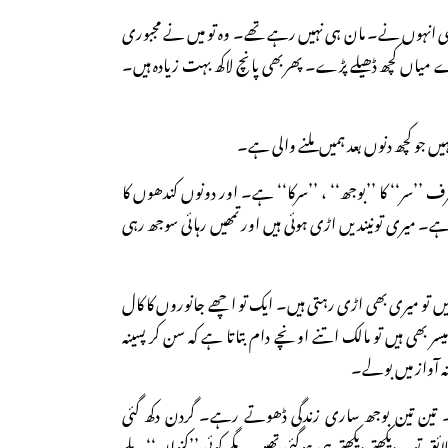
 انہوں نے۔ مان ہی نہیں رہے تھے۔ وہ تو میں نے مجبوری
ے میاں کچھ ڈھیلے پڑے۔ پھربھی پانچ لاکھ بہت زیادہ ہیں۔
ں جو کچھ دنوں بعد ہمیں ملنے والی ہے۔
 ’’سر‘‘ کا ’’بوجھ‘‘ ، ’’سرکا‘‘ ہے۔ اور دونوں کندھوں کا
۔ میری تونیندیں اڑی ہوئی ہیں اور تمھیں رہائی سوجھ رہی
یں تو میری بھی اڑی رہتی ہیں۔ ایک تو اچھے جانوروں کا کال
یسر بھی ہیں تو مالک اتنے اونچے دام بتاتا ہے کہ سن کر پسینہ
 آواز میں بولے۔
 تین تین بوجھ ساری زندگی ڈھوتے رہے۔ گردن دکھ گئی
ق تو یہ دیکھتے دیکھتے ہی ہوگئی تھیں۔ مگر کوئی ’’کنواں‘‘ ملے