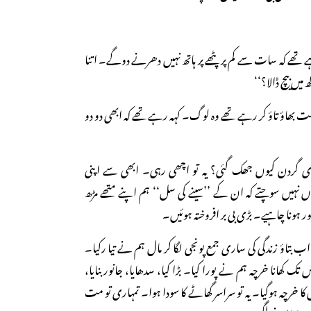
 رہے تھے کہ سات سے کم پر پٹھے پر ہاتھ نہیں دھرنے دوگے۔ اتنا
میں بیچ ڈالا؟‘‘
بہت بھاؤ تاؤ کر رہے تھے وہ لوگ۔ کہہ رہے تھے کہ ابھی دو دو
ہاری گردن کیوں جھک گئی؟ یہ تو اچھی رہی۔ ابھی سے اپنی
ں نہیں سوچتے کہ ان کے ’’سینے کی سل‘‘ ہم اپنے متھے مڑھ
ر ہونا چاہیے۔ بڑی بی بر افروختہ ہوئیں۔
ا۔ اب بتاؤ زندگی کی ساری جمع پونجی لگا کر مال ہم نے تیا رکیا۔
تک کھانا خرچہ ہم نے پورا کیا۔ بڑا کیا، سدھایا، جانور بنایا،
ا خرچہ ہوگیا۔ یہ تو سراسر گھاٹے کا سودا ہوا۔ تمہاری تو مت