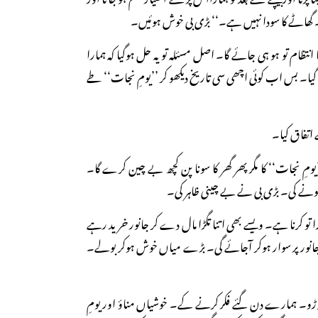
گا۔ گھاٹے کا سودا نہیں ہے۔‘‘ بڑی بی خوش ہوئیں۔
انتظام تو ہو ہی جائے گا۔ اصل مسئلہ تو یہ حل ہوگیا کہ ہمارا
 گیا۔ بس اب کوئی اچھی سی تاریخ دیکھو کر ’’یومِ نجات‘‘ طے
اتفاق کیا۔
مِ نجات‘‘ کا مگر پھر گھر کا سونا پن کچھ بے چین کرے گا۔
ونے کی۔ بڑی بی نے بے چینی ظاہر کی۔
تو کرنا ہے۔ ویسے بھی اتنا تگڑا مال دے کر جانور خرید رہے
نور پر سوار ہوکر آجائے گی۔ بڑے میاں خوش ہوکر بولے۔
ھوڑو۔ ہمارے دن گئے فکر کرنے کے۔ خوشیاں مناؤ اور یومِ