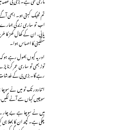
ماری گئی ہے۔ بڑی بی غصہ م
تم ٹھیک کہتی ہو۔ ابھی آگے ک
اب تو ساری زندگی ہمارے جان
پانی، ان کے کھال کھڑ کا خرچ
سنگینی کا احساس ہوا۔
اور یہ کیوں بھول رہے ہو کہ اگ
توڑ بھی تو ساری عمر کرنا پڑ
رہے گا۔ بڑی بی کے خدشات 
اتنا دور تک تو میں نے سوچا
سوچیں کہاں سے آنے لگیں۔
میں نے سوچا ہے بے چارے ل
چکی ہے۔ کچھ ان کا بھلا ہی کر
دھیان میں نہ رکھا۔ مگر کم سے