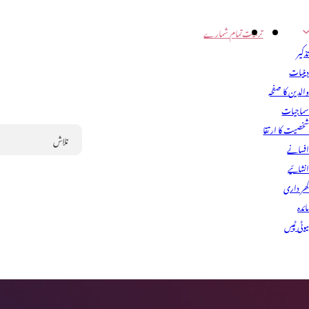
تربیت
تمام شمارے
ذکیر
ینیات
الدین کا صفحہ
ماجیات
خصیت کا ارتقا
فسانے
Search
نشائیے
ھر داری
ائدہ
یوٹی ٹپس