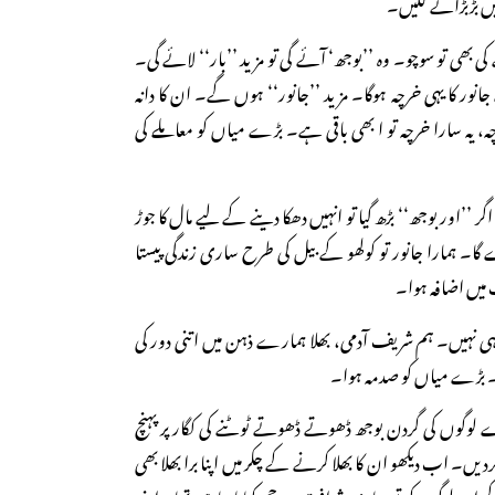
یں بڑبڑانے لگیں۔
ی بھی تو سوچو۔ وہ ’’بوجھ‘ آئے گی تو مزید ’’بار‘‘ لائے گی۔
ور کا یہی خرچہ ہوگا۔ مزید ’’جانور‘‘ ہوں گے۔ ان کا دانہ
ہ، یہ سارا خرچہ تو ا بھی باقی ہے۔ بڑے میاں کو معاملے کی
ر ’’اور بوجھ‘‘ بڑھ گیا تو انہیں دھکا دینے کے لیے مال کا جوڑ
ے گا۔ ہمارا جانور تو کولھو کے بیل کی طرح ساری زندگی پیستا
میں اضافہ ہوا۔
 ہی نہیں۔ ہم شریف آدمی، بھلا ہمارے ذہن میں اتنی دور کی
 بڑے میاں کو صدمہ ہوا۔
وگوں کی گردن بوجھ ڈھوتے ڈھوتے ٹوٹنے کی کگار پر پہنچ
دیں۔ اب دیکھو ان کا بھلا کرنے کے چکر میں اپنا برا بھلا بھی
 کم ان لوگوں کو تو ہماری شرافت پر رحم کھانا چاہیے تھا۔ اپنی