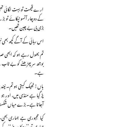
ارے قیمت تو بہت لگائی تھی
کے دوچار آنسو ٹپکائے تو بڑ
بڑی بی بے چین تھیں۔
اس رہائی کے آگے کچھ بھی نہی
تم بھول رہے ہو کہ ابھی صرف
بوجھ سر چڑھنے کو بے تاب ہے
ہے۔
ہاں! ٹھیک کہتی ہو تم۔ نیند
پڑ گیا ہے منڈی میں، اور جو م
آجاتا ہے۔ بڑے میاں شکستہ
کیا مجبوری ہے ہماری بھی۔
ہماری تو ’’دھکا دینے‘‘ کے لائ