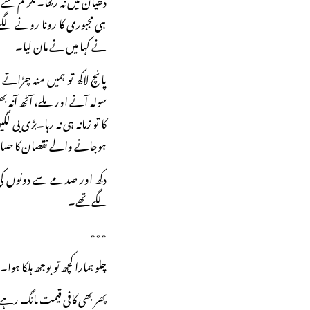
ہی مجبوری کا رونا رونے لگے۔
نے کہا میں نے مان لیا۔
پانچ لاکھ تو ہمیں منہ چڑا
سولہ آنے اور ملے، آٹھ آنہ ب
کا تو زمانہ ہی نہ رہا۔بڑی ب
ہوجانے والے نقصان کا حسا
دکھ اور صدمے سے دونوں کی 
لگے تھے۔
٭٭٭
چلو ہمارا کچھ تو بوجھ ہلکا 
پھر بھی کافی قیمت مانگ رہے 