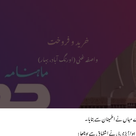
خرید و فروخت
واصفہ غنی (اورنگ آباد، بہار)
 میاں نے اطمینان سے بتایا۔
ا؟ بڑی بی نے اشتیاق سے پوچھا :