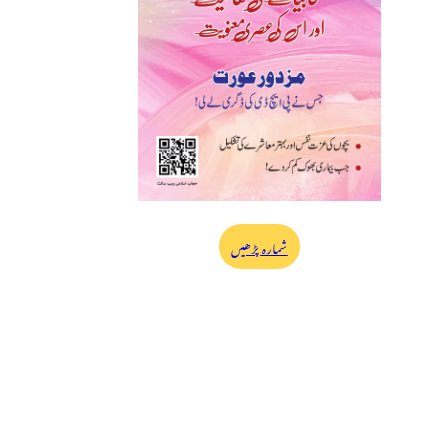
شمارہ پڑھیں