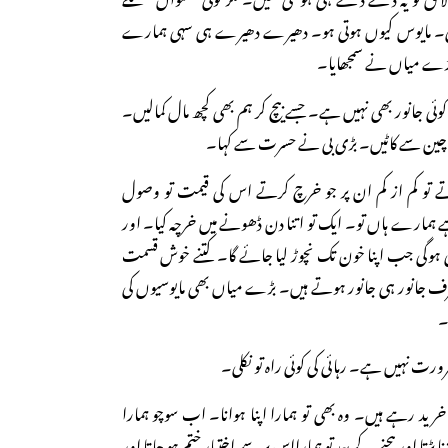
ری۔ مایوس کیوں ہوتی ہو۔ دھیرے دھیرے ہی سہی ہمارے
ڑے میاں نے سمجھایا۔
کوئی جانور بھی نہیں ہے۔ جسے بیچ کر ہم بھی کچھ مال کمالیں۔
و چین سے کاٹیں۔ بڑی بی نے حسرت سے کہا۔
 تو کم از کم ان پر جو خرچ کرتے اس کی قیمت تو وصول
ے ہمارے ہاں تو۔ ایک تو اتنا دن ڈھونے میں خرچہ کیا۔ اور
ہی ہوگی جب اپنا خون تک نچوڑ لیا جائے گا۔ کتنے خوش قسمت
 جانور ہی جانور ہوتے ہیں۔ بڑے میاں بھی مایوسیوں کی
۔
رت نہیں ہے۔ رہائی کی کوئی راہ تو نکلی۔
رید رہے ہیں۔ وہ بھی تو ہمارا اپنا ہوانا۔ اب سوچو ہمارا
ا پڑتا اور بیچنے کے بعد تو ہمارااس پر سے اختیار ختم ہو جاتا اور