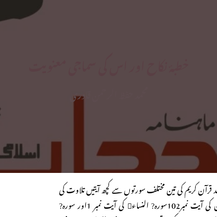
خطبۂ نکاح اور اس کی سماجی معنویت
محمد حفظ الرحمن قادری
عد قرآن کریم کی تین مختلف سورتوں سے کچھ آیتیں تلاوت کی
جاتی ہیں۔ سورہ? آل عمران کی آیت نمبر102سورہ? النساء￿ کی آیت نمبر 1اور سورہ?