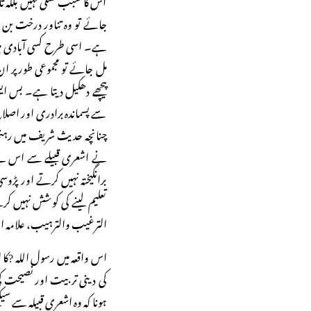
جائے تو وہ تناور درخت بن 
ہے۔ اسی طرح کسی آبادی میں
مل جائے تو مجموعی طورپر ا
پیچھے دھکیل دیتا ہے۔ بس ایسی
سے پسماندہ برادری اور اصلاح
چنانچہ حدیث شریف میں رہنم
نے اشعری قبیلے سے اس لیے خف
برانگیختہ نہیں کرتے اور پڑو
تعلیم لینے کی کوشش نہیں 
الترغیب والترہیب، علامہ البان
اس واقعہ میں رسول اللہ ?کا 
کی دینی تربیت اور نصیحت کی
ہونا کہ وہ اشعری قبیلہ سے