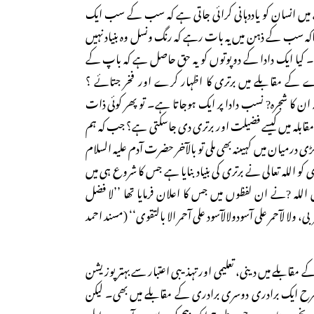
یں انسان کو یاددہانی کرائی جاتی ہے کہ سب کے سب ایک
کہ سب کے ذہن میں یہ بات رہے کہ رنگ ونسل وہ بنیاد نہیں
ے۔ کیا ایک دادا کے دوپوتوں کو یہ حق حاصل ہے کہ باپ کے
کے مقابلے میں برتری کا اظہار کرے اور فخر جتائے ؟
 ان کا شجرہ? نسب دادا پر ایک ہوجاتا ہے۔ تو پھر کوئی ذات
قابلہ میں کیسے فضیلت اور برتری دی جاسکتی ہے؟ جب کہ ہم
ی درمیان میں کہیںنہ بھی ملی تو بالآخر حضرت آدم علیہ السلام
 کو اللہ تعالی نے برتری کی بنیاد بنایا ہے جس کا شروع ہی میں
اللہ ?نے ان لفظوں میں جس کا اعلان فرمایا تھا ’’لا فضل
ی، ولا لآحمر علی آسودولالآسود علی آحمر الا بالتقوی‘‘ (مسند احمد
کے مقابلے میں دینی، تعلیمی اور تہذیبی اعتبار سے بہتر پوزیشن
ح ایک برادری دوسری برادری کے مقابلے میں بھی۔ لیکن
 تاریخی ہوتا ہے۔ جس طرح ایک بیج کو مناسب آب وہوا مل