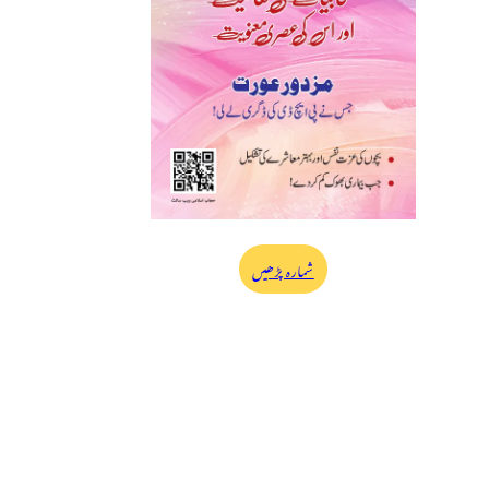
شمارہ پڑھیں