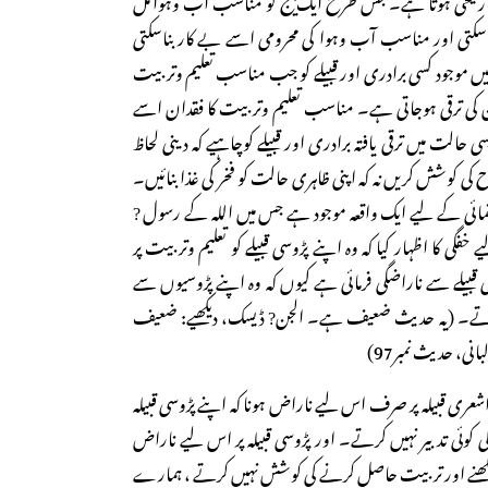
سکتی اور مناسب آب وہوا کی محرومی اسے بے کار بناسکتی
 موجود کسی برادری اور قبیلے کو جب مناسب تعلیم وتربیت
ن کی ترقی ہوجاتی ہے۔ مناسب تعلیم وتربیت کا فقدان اسے
 حالت میں ترقی یافتہ برادری اور قبیلے کوچاہیے کہ دینی لحاظ
 کی کوشش کریں نہ کہ اپنی ظاہری حالت کو فخر کی غذا بنائیں۔
ائی کے لیے ایک واقعہ موجود ہے جس میں اللہ کے رسول ?
گی کا اظہار کیا کہ وہ اپنے پڑوسی قبیلے کو تعلیم وتربیت پر
سی قبیلے سے ناراضگی فرمائی ہے کیوں کہ وہ اپنے پڑوسیوں سے
کرتے۔ (یہ حدیث ضعیف ہے۔ الجن? ڈیسک، دیکھیے: ضعیف
ی، حدیث نمبر97)
اشعری قبیلہ پر صرف اس لیے ناراض ہونا کہ اپنے پڑوسی قبیلہ
 کوئی تدبیر نہیں کرتے۔ اور پڑوسی قبیلہ پر اس لیے ناراض
 سیکھنے اور تربیت حاصل کرنے کی کوشش نہیں کرتے ، ہمارے