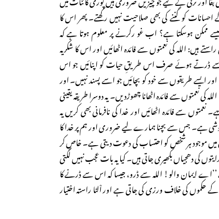
 بقا اور ترقی کے لیے جو چیزیں ضروری ہیں پوری کائنات میں
 احسانات کو گننے کی بھی صلاحیت نہیں رکھتے۔ پھر اس کا
کیسے ممکن ہوسکتا ہے؟ اب غو رکرنے پر معلوم ہوتا ہے کہ
ے ہیں: اللہ کی نعمتوں سے فائدہ اٹھائیں اور اس کا شکریہ
سے ڈرتے ہوئے صرف اس طریقِ حیات کو اپنائیں جو اس
 ایسے طریقوں سے خود کو بچائیں جو اسے پسند نہیں۔ اور
ہ کی نعمتوں سے فائدہ اٹھانا چھوڑدیں۔ یہ دوسرا طریقہ یقینی
۔ نعمتوں سے فائدہ اٹھائیں اور خدا کی نافرمانی بھی کریں یہ
وشی ہے۔ جس سے بچنا ہمارے لیے ضروری اور ہم پر خدا کا
 میں موجود ہر شخص کو احتساب کی دعوت دیتی ہے۔ خاص کر
یتوں کی دھجیاں بکھیری جاتی ہیں۔ کیا یہ بات عجب نہیں لگتی
ے ’’اے ایمان والو! اللہ سے ڈرو، جیسا کہ اس سے ڈرنے کا
کے حکموں کی خلاف ورزی کی جاتی ہے اور اْلٹا راستہ اختیار