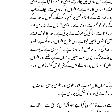
 ہے۔ ان آیتوں میں چار مرتبہ تقوی کا حکم دیا گیا ہے۔ تقوی
یسے احساس کا نام ہے جو انسان کو گناہوں سے بچالے جب
نہ ہو۔ قدرت کے باوجود کسی پر ظلم نہ کرسکے۔ کیوں کہ خدا کے
 ہاتھ کو ظلم سے روکتا ہے۔ تقوی انسان کے اندر نیکی اور
۔ اور یہ تمنا اسے سادگی کی طرف لے جاتی ہے۔ خدا کا خوف اسے
ائش کا شوق چھین لیتا ہے اس طرح انسان سادہ مگر بے مقصد
د خدا کی رضا حاصل کرنا ہوتا ہے۔ ضروری ہے کہ پورے
کی جائے تاکہ برائیاں مٹ سکیں۔ سماج کے ہر طبقے اور انسان
ئض کا احساس پیدا ہوسکے جس کے بغیر خوش گوار ماحول اور پْر
 کہ سماج کا ہر فرد اپنے اندر تقوی اور تقوی پر مبنی صفات پیدا
جزیہ کرنے کی مزید کوشش کی جارہی ہے۔
سے ڈرنے کا حکم دیا گیا ہے جیساکہ اس کا حق ہے۔ اللہ نے