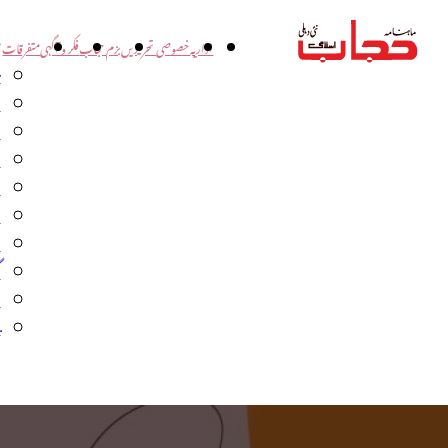
اداریہ
خصوصی تحریریں
بزم حجاب
فکر و آگہی
متفرقات
ت
د
و
س
ش
ا
ا
گ
م
ب