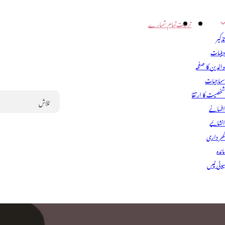
تربیت
تمام شمارے
ذکیر
ینیات
الدین کا صفحہ
ماجیات
خصیت کا ارتقا
فسانے
Search
نشائیے
ھر داری
ائدہ
یوٹی ٹپس