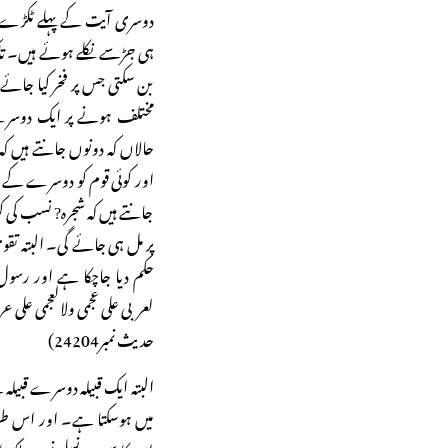
دوسری آیت کے پہلے ٹکڑے م
ہی جڑسے نکلے ہوئے ہیں۔ تا
بن سکتی جس پر فخر کیا جائ
مختلف ہونے پر ایک دوسرے 
حالاں کہ دونوں جانتے ہیں کہ
اور کوئی قوم کو دوسرے کے م
جانتے ہیں کہ شجرہ? نسب کی کڑ
پر مل ہی جائے گی۔ البتہ تقوی
حکم دیا جاچکا ہے اور رسول 
لعربی علی عجمی ولالعجمی علی عرب
حدیث نمبر24204)
البتہ ایک قبیلہ دوسرے قبیلہ 
میں ہوسکتا ہے۔ اور اس طر
اس کا سبب نسلی نہیں بلکہ