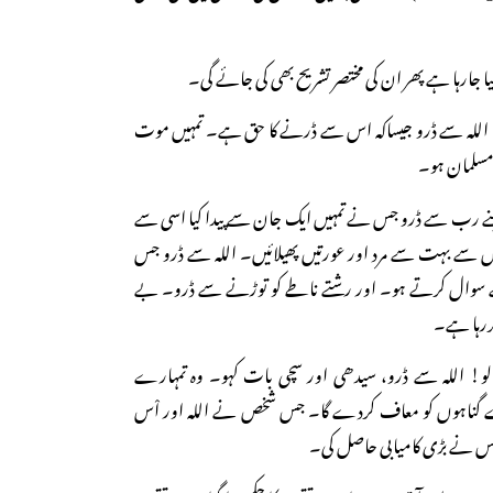
 کیا جارہا ہے پھر ان کی مختصر تشریح بھی کی جائے گی۔
 اللہ سے ڈرو جیساکہ اس سے ڈرنے کا حق ہے۔ تمہیں موت
 مسلمان ہو۔
 رب سے ڈرو جس نے تمہیں ایک جان سے پیدا کیا اسی سے
نوں سے بہت سے مرد اور عورتیں پھیلائیں۔ اللہ سے ڈرو جس
سوال کرتے ہو۔ اور رشتے ناطے کو توڑنے سے ڈرو۔ بے
کررہا ہے۔
و! اللہ سے ڈرو، سیدھی اور سچی بات کہو۔ وہ تمہارے
ے گناہوں کو معاف کردے گا۔ جس شخص نے اللہ اور اْس
س نے بڑی کامیابی حاصل کی۔