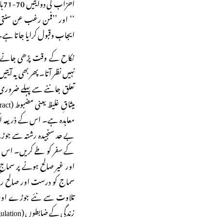
اح
‘‘ اور ’’فمن رغب عن سنتی ف
ایجاب وقبول کرایا جاتا ہے
نکاح کے وقت پڑھی جانے وال
نہیں نظر آتا۔ پھر بھی یہ آیت
تعلق جاننے سے پہلے ضروری 
معاہدہ ہے۔ اس کے ذریعہ ا
بے حد سنجیدہ رشتہ سے جوڑت
کے سفر کو طے کریں۔ اس طر
اور غیر صالح ہونے پر سماج ک
سماج کو درست اور صالح رکھنے
تلاوت سے نئے جوڑے اور دو