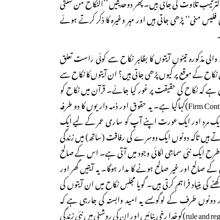
زاب کی دوآیتیں 70-71بالترتیب تلاوت کی جاتی ہیں۔ پھر دوحدیثیں ’’النکاح من سنتی
لیس منی‘‘ پڑھی جاتی ہیں اور مہر وغیرہ کا ذکر کرتے ہوئے
۔
ی مذکورہ تینوں آیتوں کا بظاہر نکاح سے کوئی راست تعلق
یں نکاح کے موقع پر کیوں پڑھی جاتی ہیں؟ ان آیتوں کا نکاح سے
ہے کہ نکاح کی حقیقت پر غور کیا جائے۔ قرآن میں نکاح کو
میثاقِ غلیظ یعنی مضبوط (Firm Contract)کہاگیا ہے۔ یہ حقوق اور ذمہ داریوں کا دو طرفہ
یک مرد اور ایک عورت اپنے آپ کو ساری عمر کے لیے ایک
ے ہیں تاکہ دونوں ایک دوسرے کی رفاقت (ساتھ) میں زندگی
ح ایک نئی سماجی اکائی وجود میں آتی ہے۔ اس کے صالح
ے صالح اور غیر صالح ہونے کا مدار ہوگا۔ یہ آیتیں گھر اور
 کی بنیاد فراہم کرتی ہیں۔ گویا مجلسِ نکاح میں ان آیتوں کی
نوں طرف کے لوگوںسے یہ امید وابستہ کی جارہی ہے کہ
زندگی کے ضابطوں (rule and regulation)کوخدا رخی بنائیں اور ان کی روشنی میں نئی زندگی