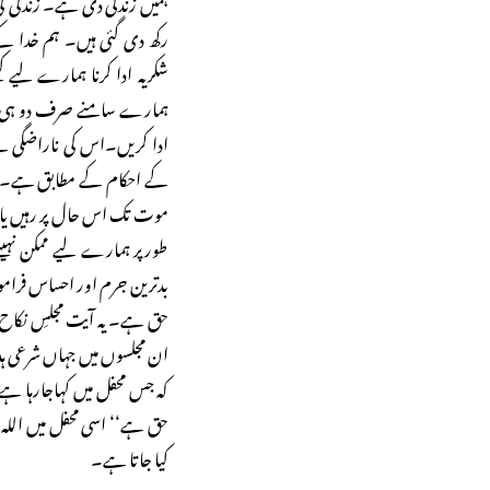
ہمیں زندگی دی ہے۔ زندگی کی
رکھ دی گئی ہیں۔ ہم خدا کے
شکریہ ادا کرنا ہمارے لیے 
ہمارے سامنے صرف دو ہی راست
ادا کریں۔اس کی ناراضگی 
کے احکام کے مطابق ہے۔ اور
موت تک اس حال پر رہیں یا الل
طورپر ہمارے لیے ممکن نہیںہے
بدترین جرم اور احساس فرام
حق ہے۔ یہ آیت مجلسِ نکاح
ان مجلسوں میں جہاں شرعی ہدا
کہ جس محفل میں کہاجارہا ہ
حق ہے‘‘ اسی محفل میں اللہ 
کیا جاتا ہے۔