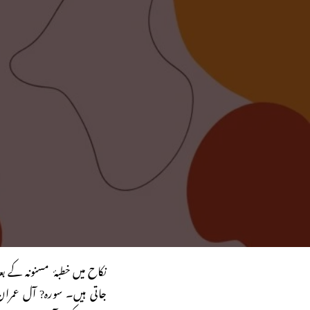
نکاح میں خطبۂ مسنونہ کے ب