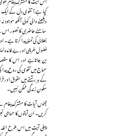
اس آیت کا مشترکہ پیغام تقوی
کیا ہے؟ تقوی دل کے ایک ا
دیکھنے والی کوئی آنکھ موجود 
سامنے حاضری کا تصور اس کے
بھلائی کی تمنا پیدا کرتا ہے
فضول خرچی اور بے فائدہ نم
بن جاتاہے اور اس کا مقص
سماج میں تقوی کی روح پیدا 
کے ہر رشتے میں حقوق اور فرا
سکون زندگی ممکن نہیں۔
تینوں آیات کا مشترکہ پیغام ہے
کریں۔ ان آیتوں کا سماجی ت
پہلی آیت میں اس طرح اللہ 