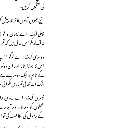
کی تشکیل کریں۔
نیچے تینوں آیتوں کا ترجمہ پیش
پہلی آیت: اے ایمان والو!
نہ آئے مگر اس حال میں کہ تم
دوسری آیت: اے لوگو! اپنے
اس کا جوڑا بنایا اور ان دو
کے نام پر ایک دوسرے سے 
شک اللہ تعالی تمہاری نگرانی 
تیسری آیت: اے ایمان وال
عملوں کو سدھار اور تمہار
کے رسول کی اطاعت کی تو ا