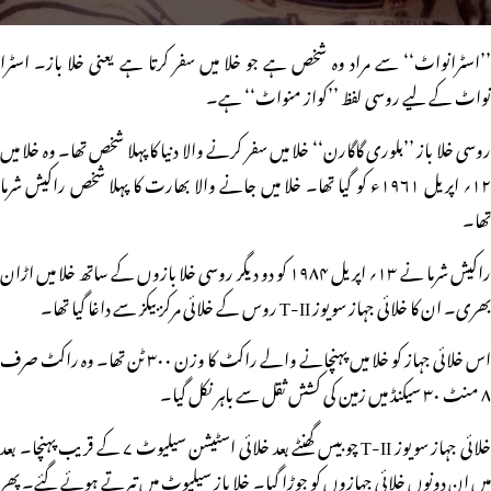
’’اسٹرانواٹ‘‘ سے مراد وہ شخص ہے جو خلا میں سفر کرتا ہے یعنی خلا باز۔ اسٹرا
نواٹ کے لیے روسی لفظ ’’کواز منواٹ‘‘ ہے۔
روسی خلا باز ’’بلوری گاگارن‘‘ خلا میں سفر کرنے والا دنیا کا پہلا شخص تھا۔ وہ خلا میں
۱۲؍ اپریل ۱۹۶۱ء کو گیا تھا۔ خلا میں جانے والا بھارت کا پہلا شخص راکیش شرما
تھا۔
راکیش شرما نے ۱۳؍ اپریل ۱۹۸۴ کو دو دیگر روسی خلا بازوں کے ساتھ خلا میں اڑان
بھری۔ ان کا خلائی جہاز سویوز T-II روس کے خلائی مرکز بیکز سے داغا گیا تھا۔
اس خلائی جہاز کو خلا میں پہنچانے والے راکٹ کا وزن ۳۰۰ ٹن تھا۔ وہ راکٹ صرف
۸ منٹ ۳۰ سیکنڈ میں زمین کی کشش ثقل سے باہر نکل گیا۔
خلائی جہاز سویوز T-II چوبیس گھنٹے بعد خلائی اسٹیشن سیلیوٹ ۷ کے قریب پہنچا۔ بعد
میں ان دونوں خلائی جہازوں کو جوڑا گیا۔ خلا باز سیلیوٹ میں تیرتے ہوئے گئے۔ پھر