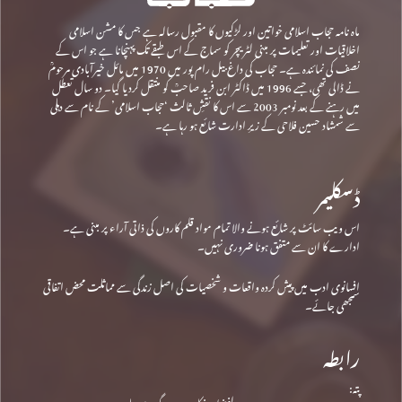
ماہ نامہ حجاب اسلامی خواتین اور لڑکیوں کا مقبول رسالہ ہے جس کا مشن اسلامی
اخلاقیات اور تعلیمات پر مبنی لٹریچر کو سماج کے اس طبقے تک پہنچانا ہے جو اس کے
نصف کی نمائندہ ہے۔ حجاب کی داغ بیل رام پور میں 1970 میں مائل خیرآبادی مرحومؒ
نے ڈالی تھی، جسے 1996 میں ڈاکٹر ابن فرید صاحبؒ کو منتقل کردیا گیا۔ دو سال تعطل
میں رہنے کے بعد نومبر 2003 سے اس کا نقشِ ثالث ‘حجاب اسلامی’ کے نام سے دہلی
سے شمشاد حسین فلاحی کے زیرِ ادارت شائع ہو رہا ہے۔
ڈسکلیمر
اس ویب سائٹ پر شائع ہونے والا تمام مواد قلم کاروں کی ذاتی آراء پر مبنی ہے۔
ادارے کا ان سے متفق ہونا ضروری نہیں۔
افسانوی ادب میں پیش کردہ واقعات و شخصیات کی اصل زندگی سے مماثلت محض اتفاقی
سمجھی جائے۔
رابطہ
پتہ: