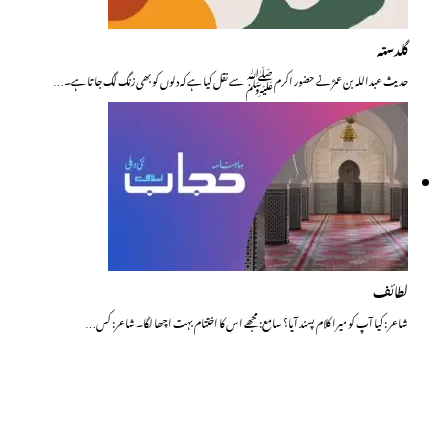
گلدستہ
حدیث عبداللہ بن عمرؓ نے حضور اکرم ﷺ سے نقل کیا ہے کہ دلوں کو بھی زنگ لگ جاتا ہے۔…
لطائف
شاعر : کیا آپ کو میرا کلام پسند آیا؟ سامع: مجھے ا س کا اختتام بہت اچھا لگا۔ شاعر: کس…