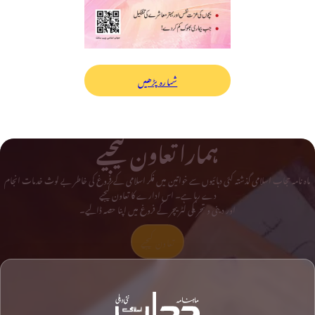
شمارہ پڑھیں
ہمارا تعاون کیجیے
ماہ نامہ حجاب اسلامی گذشتہ کئی دہائیوں سے خواتین میں فکر اسلامی کے فروغ کی خاطر بے لوث خدمات انجام
دے رہا ہے۔ اس ادارے کا تعاون کیجیے
اور دینی و تحریکی لٹریچر کے فروغ میں اپنا حصہ ڈالیے۔
تعاون کیجیے