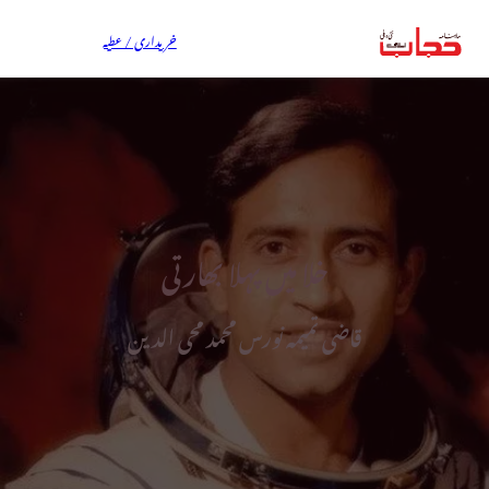
خریداری / عطیہ
خلا میں پہلا بھارتی
قاضی تمیمہ نورس محمد محی الدین