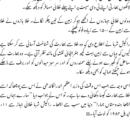
لاکھوں بھارتی اپنے ٹی وی سیٹ پر اپنے پہلے خلائی مسافر کو دیکھ سکے۔
دونوں خلائی جہازوں نے اکٹھے ہوکر زمین کے تین چکر لگائے۔ خلا بازوں نے خلا
سے زمین کے ۱۵۰۰ سے زیادہ فوٹو کھینچے۔
راکیش شرما نے اطلاع دی کہ وہ خلا سے بھارت کی شناخت آسانی سے کر سکتا ہے
کیوں کہ وہاں سے زمین بہت کچھ جغرافیائی نقشہ کی مانند نظر آتی ہے۔ وہ بھارت کے
ساحل کو گھیرے ہوئے نیلے سمندروں کو اور سر سبز میدانوں کو اور برف سے ڈھکے
ہوئے چمکتے ہمالیہ کو بھی دیکھ سکا۔
اسی وجہ سے جب اس وقت کی وزیر اعظم اندرا گاندھی نے اس سے پوچھا کہ اسے
خلا سے بھارت کیسا دکھائی دے رہا ہے۔ تو اس نے جواب دیا ’’سارے جہاں سے
اچھا ہندوستاں ہمارا‘‘ دنیا میں سب سے اچھا۔ راکیش شرما خلائی جہاز سے ۱۱؍
اپریل ۱۹۸۴ کو لوٹ آیا۔lll
مزید