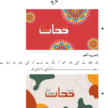
پسندیدہ اشعار
ہاتھ پھیلا کے نہیں ہاتھ اٹھا کر مانگو بندہ بندے کو نہیں دیتا، خدا دیتا ہے
مرسلہ۔۔۔۔۔۔۔۔۔۔۔۔۔۔۔۔۔۔۔۔۔۔۔۔آمنہ کونین، وانمباڑی اللہ…